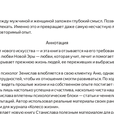
ежду мужчиной и женщиной заложен глубокий смысл. Позво
влекать. Именно это и превращает даже самую несчастную 
повторимый опыт.
Аннотация
нового искусства — и эта книга отзывается на его требован
любви Новой Эры — любви, которая учит, лечит и помогает
взрывает прежнюю жизнь людей, ее переживших и выбрасыв
 психолог Зенислав влюбляется в свою клиентку Аню, одна
рудностей, чтобы их отношения смогли развиваться. По хо
 видеть прошлые жизни и на собственном опыте постигает
 лишь настолько успешна и счастлива, насколько чиста наш
ислава вплетены психологические блоки — статьи и ченнел
льтаций. Автор использовал реальные материалы своих ранн
м для журнала «Колесо жизни».
елает новую книгу Станислава полезным материалом для р