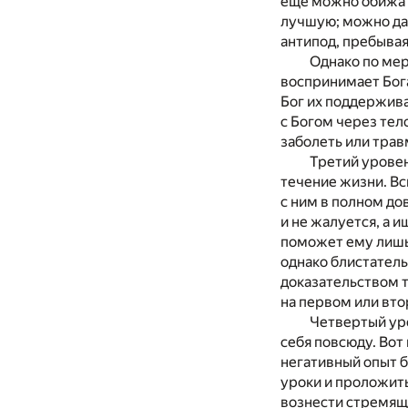
еще можно обижат
лучшую; можно даж
антипод, пребывая
Однако по мер
воспринимает Бога
Бог их поддерживае
с Богом через тел
заболеть или трав
Третий уровен
течение жизни. Вс
с ним в полном до
и не жалуется, а и
поможет ему лишь 
однако блистател
доказательством т
на первом или вто
Четвертый уро
себя повсюду. Вот
негативный опыт б
уроки и проложит
вознести стремящ