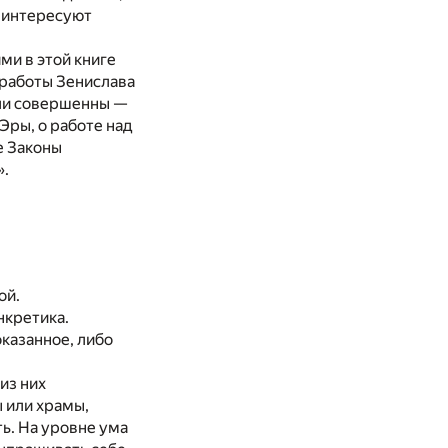
о интересуют
ми в этой книге
 работы Зенислава
ыли совершенны —
Эры, о работе над
е Законы
».
ой.
нкретика.
оказанное, либо
из них
ы или храмы,
ть. На уровне ума