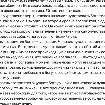
ься на Божественную Личность за «тяжелую» судьбу или в
е обвинить Ее в своих бедах и выбрать в качестве своего 
 в иллюзии, что есть сила, Ей противостоящая.
е укрепления веры, человек начинает чувствовать Бога тел
, как энергию. Находясь на втором уровне восприятия, люд
т или от них отходит, чего Он хочет и как через них работа
о, люди фиксируют значительные изменения в самочувстви
мировать себя, когда оставляют Божий путь.
ь восприятия Бога — чувствами. Человек чувств восприним
поминая о Боге, человек чувств падает в поток событий и н
верии; принимает все происходящие с ним изменения как д
щет выход, понимая, что решение всегда есть — пусть даже 
в самый последний момент. Такие люди могут никогда не у
ьный пример их жизненных достижений как раз и является 
ого, что они пребывают к Богу гораздо ближе, чем те, кто 
ром уровне.
вень восприятия ощущает Бога душой, а для человека душ
 потому-то наша жизнь и все происходящее в ней — священн
ывает необходим для того, чтобы мы могли с благодарность
ь собственную тропку на головокружительную высоту, на к
уюся к нему душу.