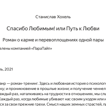
Станислав Хохель
Спасибо Любимым! или Путь к Любви
Роман о карме и перевоплощениях одной пары
влены компанией «ПараТайп»
ь, 2021
анр — роман-тренинг. Здесь и любовная история о психоло
ку; и проникновение в прошлые жизни; и получение ченнели
аждый раз, наталкиваясь на трудности в отношениях, мы с
Каждый раз, когда любимые убивают нас своим уходом или 
я за свои прежние грехи. Смысл наших земных страстей, 