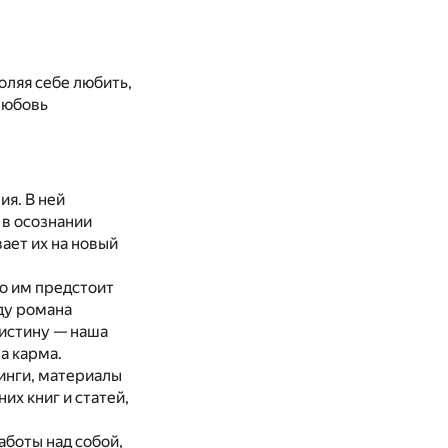
ляя себе любить,
любовь
ия. В ней
 в осознании
ает их на новый
ко им предстоит
ду романа
 истину — наша
а карма.
инги, материалы
их книг и статей,
аботы над собой,