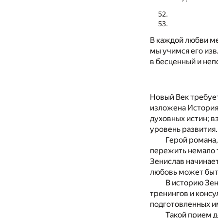
В каждой любви м
мы учимся его из
в бесценный и не
Новый Век требует 
изложена История 
духовных истин; 
уровень развития.
Герой романа,
пережить немало т
Зенислав начинает
любовь может быть
В историю Зен
тренингов и консу
подготовленных и
Такой прием д