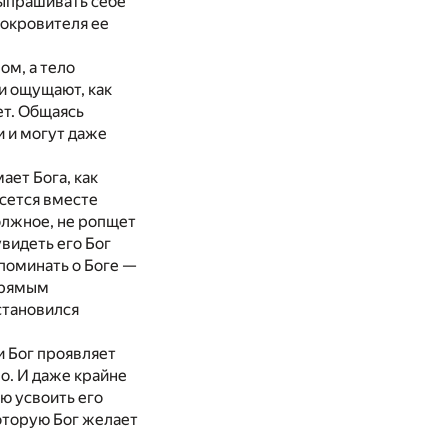
ыпрашивать себе
покровителя ее
ом, а тело
и ощущают, как
ет. Общаясь
и и могут даже
ает Бога, как
есется вместе
олжное, не ропщет
увидеть его Бог
поминать о Боге —
прямым
остановился
и Бог проявляет
о. И даже крайне
ю усвоить его
оторую Бог желает