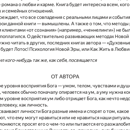
романа о любви и карме. Книга будет интересна всем, ког
 и семейных отношений.
еждает, что все совпадения с реальными лицами и события
ерои данной книги — вымышлены. А также о том, что методы
и клиентами «от сознания» (например, «ченнелинги») не б
и поплатился. О действительно развивающих методах Новой 
ужно читать в других, последних книгах автора — «Духовны
 будет Лотос! Психология Новой Эры, или Как Жить в Любви
ил кого-нибудь так же, как себя, посвящается
ОТ АВТОРА
 уровня восприятия Бога — умом, телом, чувствами и душ
, человек обычно поначалу опирается на ум, а уму нужна ко
м уровне восприятия ум либо отрицает Бога, как нечто нед
еловеку, как личность.
ваивают личности Бога разные имена и спорят о том, какое 
ют, что ему могут нравиться или не нравиться наши ритуал
лоняются; просят его о чем-то или пытаются его разжалоби