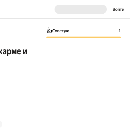
Войти
👍
Советую
1
карме и