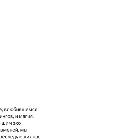
ге, влюбившемся
нгов, и магия,
лышим эхо
изменой, мы
преследующих нас