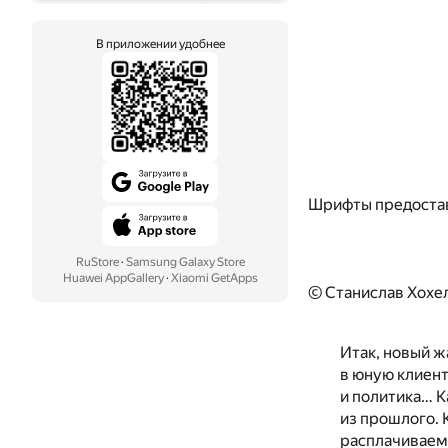
В приложении удобнее
Шрифты предоста
RuStore
·
Samsung Galaxy Store
Huawei AppGallery
·
Xiaomi GetApps
© Станислав Хохел
Итак, новый ж
в юную клиент
и политика… К
из прошлого. 
расплачиваемс