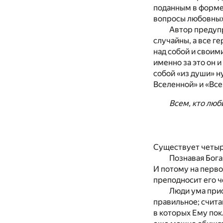
поданным в форме 
вопросы любовных
Автор предупр
случайны, а все г
над собой и своим
именно за это он 
собой «из души» н
Вселенной» и «Все
Всем, кто люб
Существует четыре
Познавая Бога
И потому на перво
преподносит его ч
Люди ума прис
правильное; счита
в которых Ему пок