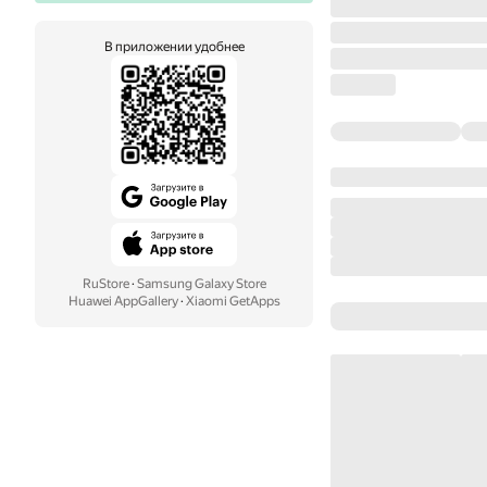
В приложении удобнее
RuStore
·
Samsung Galaxy Store
Huawei AppGallery
·
Xiaomi GetApps