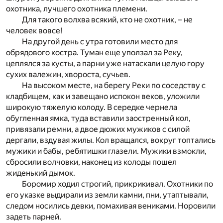
охотника, лучшего охотника племени.
Для такого волхва всякий, кто не охотник, – не
человек вовсе!
На другой день с утра готовили место для
обрядового костра. Туман еще уползал за Реку,
цеплялся за кусты, а парни уже натаскали целую гору
сухих валежин, хвороста, сучьев.
На высоком месте, на берегу Реки по соседству с
кладбищем, как и завещано испокон веков, уложили
широкую тяжелую колоду. В середке чернела
обугленная ямка, туда вставили заостренный кол,
привязали ремни, а двое дюжих мужиков с силой
дергали, вздувая жилы. Кол вращался, вокруг топтались
мужики и бабы, ребятишки глазели. Мужики взмокли,
сбросили волчовки, наконец из колоды пошел
жиденький дымок.
Боромир ходил строгий, прикрикивал. Охотники по
его указке выдирали из земли камни, пни, утаптывали,
следом носились девки, помахивая вениками. Норовили
задеть парней.