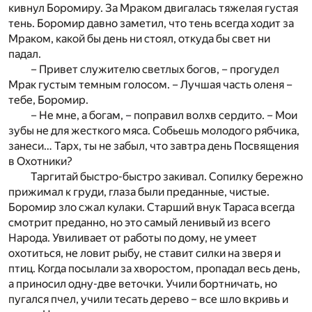
кивнул Боромиру. За Мраком двигалась тяжелая густая
тень. Боромир давно заметил, что тень всегда ходит за
Мраком, какой бы день ни стоял, откуда бы свет ни
падал.
– Привет служителю светлых богов, – прогудел
Мрак густым темным голосом. – Лучшая часть оленя –
тебе, Боромир.
– Не мне, а богам, – поправил волхв сердито. – Мои
зубы не для жесткого мяса. Собьешь молодого рябчика,
занеси… Тарх, ты не забыл, что завтра день Посвящения
в Охотники?
Таргитай быстро-быстро закивал. Сопилку бережно
прижимал к груди, глаза были преданные, чистые.
Боромир зло сжал кулаки. Старший внук Тараса всегда
смотрит преданно, но это самый ленивый из всего
Народа. Увиливает от работы по дому, не умеет
охотиться, не ловит рыбу, не ставит силки на зверя и
птиц. Когда посылали за хворостом, пропадал весь день,
а приносил одну-две веточки. Учили бортничать, но
пугался пчел, учили тесать дерево – все шло вкривь и