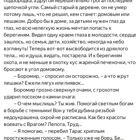
подбородка, а другой нерешительно трогал последней
щепочкой угли. Самый старый в деревне, он не умер
потому лишь, что не решил, кем станет: домовым или
лешаком. Добро бы в доме, за детьми нужен глаз да
глаз, но всю нелегкую жизнь мечтал попасть к
берегиням. Видел одну краем глаза в молодости, сердце
зашлось, но семья, дети, хозяйство, некогда на небо
взглянуть! Теперь вот-вот высвободится из дряхлого
тела… но и душа, видать, постарела. И к берегиням
охота, и не меньше в охотку кус жареной печеночки, что
бросают в угол домовому.
– Боромир, – спросил он осторожно, – а что жрут
лешаки? Ежели лягух или пиявок…
Боромир грозно сверкнул очами, с грохотом
ударил посохом о камни очага:
– О чем мыслишь? Ты жив. Помогай светлым богам
в борьбе с темными! Вон у тебя дубина резьбой
недоукрашена, охрой не расписана. Как без красоты
воевать с Врагом? Лепота, Труд…
– Я помогаю, – перебил Тарас хриплым
простуженным голосом. – Только уже не боец. Бе…