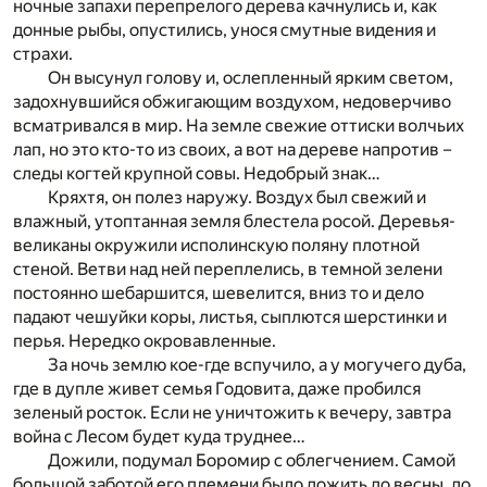
ночные запахи перепрелого дерева качнулись и, как
донные рыбы, опустились, унося смутные видения и
страхи.
Он высунул голову и, ослепленный ярким светом,
задохнувшийся обжигающим воздухом, недоверчиво
всматривался в мир. На земле свежие оттиски волчьих
лап, но это кто-то из своих, а вот на дереве напротив –
следы когтей крупной совы. Недобрый знак…
Кряхтя, он полез наружу. Воздух был свежий и
влажный, утоптанная земля блестела росой. Деревья-
великаны окружили исполинскую поляну плотной
стеной. Ветви над ней переплелись, в темной зелени
постоянно шебаршится, шевелится, вниз то и дело
падают чешуйки коры, листья, сыплются шерстинки и
перья. Нередко окровавленные.
За ночь землю кое-где вспучило, а у могучего дуба,
где в дупле живет семья Годовита, даже пробился
зеленый росток. Если не уничтожить к вечеру, завтра
война с Лесом будет куда труднее…
Дожили, подумал Боромир с облегчением. Самой
большой заботой его племени было дожить до весны, до