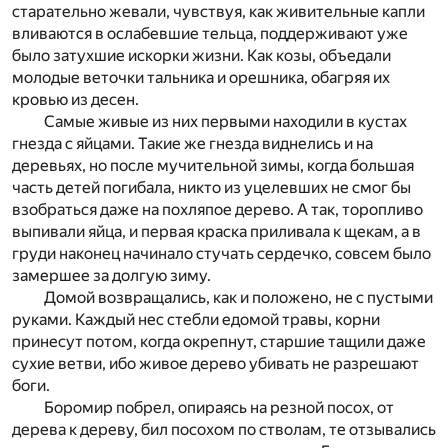
старательно жевали, чувствуя, как живительные капли
вливаются в ослабевшие тельца, поддерживают уже
было затухшие искорки жизни. Как козы, объедали
молодые веточки тальника и орешника, обагряя их
кровью из десен.
Самые живые из них первыми находили в кустах
гнезда с яйцами. Такие же гнезда виднелись и на
деревьях, но после мучительной зимы, когда большая
часть детей погибала, никто из уцелевших не смог бы
взобраться даже на похляпое дерево. А так, торопливо
выпивали яйца, и первая краска приливала к щекам, а в
груди наконец начинало стучать сердечко, совсем было
замершее за долгую зиму.
Домой возвращались, как и положено, не с пустыми
руками. Каждый нес стебли едомой травы, корни
принесут потом, когда окрепнут, старшие тащили даже
сухие ветви, ибо живое дерево убивать не разрешают
боги.
Боромир побрел, опираясь на резной посох, от
дерева к дереву, бил посохом по стволам, те отзывались