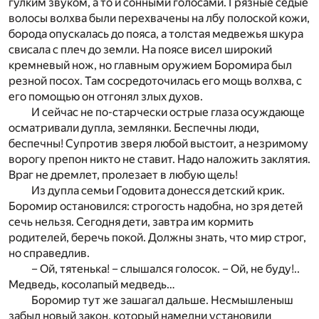
гулким звуком, а то и сонными голосами. Грязные седые
волосы волхва были перехвачены на лбу полоской кожи,
борода опускалась до пояса, а толстая медвежья шкура
свисала с плеч до земли. На поясе висел широкий
кремневый нож, но главным оружием Боромира был
резной посох. Там сосредоточилась его мощь волхва, с
его помощью он отгонял злых духов.
И сейчас не по-старчески острые глаза осуждающе
осматривали дупла, землянки. Беспечны люди,
беспечны! Супротив зверя любой выстоит, а незримому
ворогу препон никто не ставит. Надо наложить заклятия.
Враг не дремлет, пролезает в любую щель!
Из дупла семьи Годовита донесся детский крик.
Боромир остановился: строгость надобна, но зря детей
сечь нельзя. Сегодня дети, завтра им кормить
родителей, беречь покой. Должны знать, что мир строг,
но справедлив.
– Ой, тятенька! – слышался голосок. – Ой, не буду!..
Медведь, косолапый медведь…
Боромир тут же зашагал дальше. Несмышленыш
забыл новый закон, который намедни установили