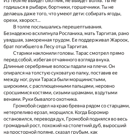
Из тебя не выйдет охотник, не выйдет волхв. Ты не
годишься в рыбари, бортники, горшечники. Ты не
делаешь даже того, что умеют дети: собирать ягоды,
орехи, хворост…
В толпе послышались перешептывания.
Безнадежно всхлипнула Росланиха, мать Таргитая, рано
увядшая, заморенная трудом. Ее поддерживал Жароок,
брат погибшего в Лесу отца Таргитая.
Старики наклонили головы. Тарас смотрел прямо
перед собой, избегая отчаянного взгляда внука.
Длинные серебряные волосы падали на плечи. Он
опирался на толстую суковатую палку, поставив ее
между ног, руки Тараса были морщинистыми,
широкими, с расплющенными пальцами, неровно
сросшимися костями, сизыми шрамами, вздутыми
венами. Руки бывалого охотника.
Громобой сидел на краю бревна рядом со старцами,
нетерпеливо ерзал, морщился. Когда Боромир
остановился, переводя дух, Громобой поднялся во весь
громадный рост, похожий на столетний дуб, выросший
на просторной поляне, сказал грубым, как