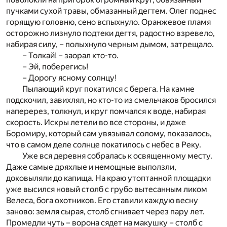
пучками сухой травы, обмазанный дегтем. Олег поднес
горящую головню, сено вспыхнуло. Оранжевое пламя
осторожно лизнуло подтеки дегтя, радостно взревело,
набирая силу, – полыхнуло черным дымом, затрещало.
– Толкай! – заорал кто-то.
– Эй, поберегись!
– Дорогу ясному солнцу!
Пылающий круг покатился с берега. На камне
подскочил, завихлял, но кто-то из смельчаков бросился
наперерез, толкнул, и круг помчался к воде, набирая
скорость. Искры летели во все стороны, и даже
Боромиру, который сам увязывал солому, показалось,
что в самом деле солнце покатилось с небес в Реку.
Уже вся деревня собралась к освященному месту.
Даже самые дряхлые и немощные выползли,
доковыляли до капища. На краю утоптанной площадки
уже высился новый столб с грубо вытесанным ликом
Велеса, бога охотников. Его ставили каждую весну
заново: земля сырая, столб сгнивает через пару лет.
Промедли чуть – ворона сядет на макушку – столб с