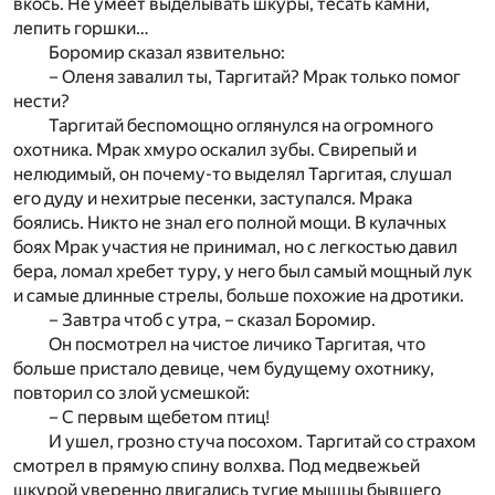
вкось. Не умеет выделывать шкуры, тесать камни,
лепить горшки…
Боромир сказал язвительно:
– Оленя завалил ты, Таргитай? Мрак только помог
нести?
Таргитай беспомощно оглянулся на огромного
охотника. Мрак хмуро оскалил зубы. Свирепый и
нелюдимый, он почему-то выделял Таргитая, слушал
его дуду и нехитрые песенки, заступался. Мрака
боялись. Никто не знал его полной мощи. В кулачных
боях Мрак участия не принимал, но с легкостью давил
бера, ломал хребет туру, у него был самый мощный лук
и самые длинные стрелы, больше похожие на дротики.
– Завтра чтоб с утра, – сказал Боромир.
Он посмотрел на чистое личико Таргитая, что
больше пристало девице, чем будущему охотнику,
повторил со злой усмешкой:
– С первым щебетом птиц!
И ушел, грозно стуча посохом. Таргитай со страхом
смотрел в прямую спину волхва. Под медвежьей
шкурой уверенно двигались тугие мышцы бывшего