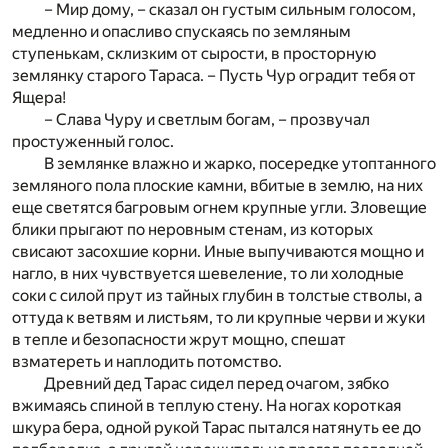
– Мир дому, – сказал он густым сильным голосом,
медленно и опасливо спускаясь по земляным
ступенькам, склизким от сырости, в просторную
землянку старого Тараса. – Пусть Чур оградит тебя от
Ящера!
– Слава Чуру и светлым богам, – прозвучал
простуженный голос.
В землянке влажно и жарко, посередке утоптанного
земляного пола плоские камни, вбитые в землю, на них
еще светятся багровым огнем крупные угли. Зловещие
блики прыгают по неровным стенам, из которых
свисают засохшие корни. Иные выпучиваются мощно и
нагло, в них чувствуется шевеление, то ли холодные
соки с силой прут из тайных глубин в толстые стволы, а
оттуда к ветвям и листьям, то ли крупные черви и жуки
в тепле и безопасности жрут мощно, спешат
взматереть и наплодить потомство.
Древний дед Тарас сидел перед очагом, зябко
вжимаясь спиной в теплую стену. На ногах короткая
шкура бера, одной рукой Тарас пытался натянуть ее до