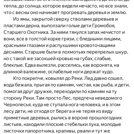
тепла, до солнца, которое видели нечасто, но все знали,
что с весны оно начинает прогревать деревья и землю.
Из ямы, закрытой сверху стволами деревьев и
пластами дерна, выползали голые дети Громобоя,
Старшего Охотника. За ними тянулся запах нечистот и
вони, все в толстой корке грязи, с бледными лицами,
красными глазами и распухшими кровоточащими
деснами. Старшие были в лохмотьях перепрелых шкур,
но с такой же засохшей кровью на губах, слабые,
блеклые. Едва вылезли, расселись, как воронята, на
длинной валежине, ослабелые ноги держат худо.
Кто покрепче, ковылял до Реки. Лед давно сошел,
вода бежала, прыгая по камням, чистая, как рыба, и дети,
помогая друг дружке, переходили по камням на ту
сторону Реки. Там просто Лес, предтеча неведомого
Чернолесья, куда не ступала нога человека, и в этом
лесу дети, не отходя от берега и не теряя из виду
приметные деревья, рылись в ворохе прошлогодних
листьев, находили плоские стебельки лука, молодые
листочки папоротника, крапивы, рвали и тут же