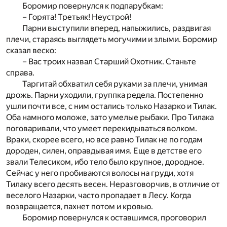
Боромир повернулся к подпарубкам:
– Горята! Третьяк! Неустрой!
Парни выступили вперед, напыжились, раздвигая
плечи, стараясь выглядеть могучими и злыми. Боромир
сказал веско:
– Вас троих назвал Старший Охотник. Станьте
справа.
Таргитай обхватил себя руками за плечи, унимая
дрожь. Парни уходили, группка редела. Постепенно
ушли почти все, с ним остались только Назарко и Тилак.
Оба намного моложе, зато умелые рыбаки. Про Тилака
поговаривали, что умеет перекидываться волком.
Враки, скорее всего, но все равно Тилак не по годам
дороден, силен, оправдывая имя. Еще в детстве его
звали Телесиком, ибо тело было крупное, дородное.
Сейчас у него пробиваются волосы на груди, хотя
Тилаку всего десять весен. Неразговорчив, в отличие от
веселого Назарки, часто пропадает в Лесу. Когда
возвращается, пахнет потом и кровью.
Боромир повернулся к оставшимся, проговорил