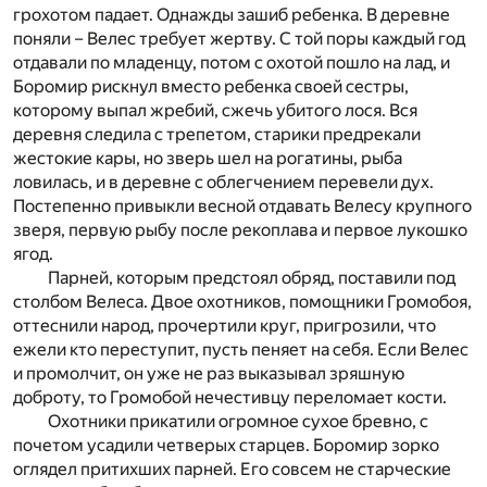
грохотом падает. Однажды зашиб ребенка. В деревне
поняли – Велес требует жертву. С той поры каждый год
отдавали по младенцу, потом с охотой пошло на лад, и
Боромир рискнул вместо ребенка своей сестры,
которому выпал жребий, сжечь убитого лося. Вся
деревня следила с трепетом, старики предрекали
жестокие кары, но зверь шел на рогатины, рыба
ловилась, и в деревне с облегчением перевели дух.
Постепенно привыкли весной отдавать Велесу крупного
зверя, первую рыбу после рекоплава и первое лукошко
ягод.
Парней, которым предстоял обряд, поставили под
столбом Велеса. Двое охотников, помощники Громобоя,
оттеснили народ, прочертили круг, пригрозили, что
ежели кто переступит, пусть пеняет на себя. Если Велес
и промолчит, он уже не раз выказывал зряшную
доброту, то Громобой нечестивцу переломает кости.
Охотники прикатили огромное сухое бревно, с
почетом усадили четверых старцев. Боромир зорко
оглядел притихших парней. Его совсем не старческие