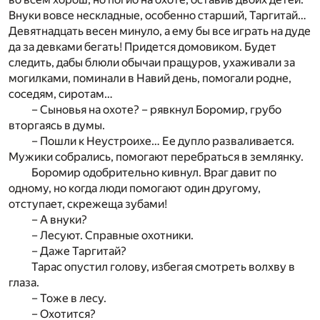
Внуки вовсе нескладные, особенно старший, Таргитай…
Девятнадцать весен минуло, а ему бы все играть на дуде
да за девками бегать! Придется домовиком. Будет
следить, дабы блюли обычаи пращуров, ухаживали за
могилками, поминали в Навий день, помогали родне,
соседям, сиротам…
– Сыновья на охоте? – рявкнул Боромир, грубо
вторгаясь в думы.
– Пошли к Неустроихе… Ее дупло разваливается.
Мужики собрались, помогают перебраться в землянку.
Боромир одобрительно кивнул. Враг давит по
одному, но когда люди помогают один другому,
отступает, скрежеща зубами!
– А внуки?
– Лесуют. Справные охотники.
– Даже Таргитай?
Тарас опустил голову, избегая смотреть волхву в
глаза.
– Тоже в лесу.
– Охотится?