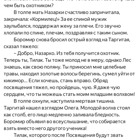
чем быть охотником?
В толпе мать Назарки счастливо запричитала,
закричала: «Кормилец!» За ее спиной мужик
заулыбался, поддержал жену за плечи. Его звучно
хлопали по спине, плечам, поздравляя с таким сыном.
Боромир снова бросил острый взгляд на Таргитая,
сказал тяжело:
– Добро, Назарко. Из тебя получится охотник.
Теперь ты, Тилак. Ты тоже молод не в меру, однако Лес
знаешь, как свою поляну. Ты приносил мне целебные
травы, находил золотые волосы берегинь, сумел уйти от
кикимор… Если хочешь, стань вправо. Обряд
посвящения тяжел, но пройдешь, чую. Я даже чую
сердцем, что ты можешь стать моим младшим волхвом!
В толпе охнули, наступила мертвая тишина.
Таргитай нашел взглядом Олега. Молодой волхв стоял
как столб, его лицо медленно заливала бледность.
Боромир объявил во всеуслышание, что собирается
взять вместо него другого ученика!
Тилак, которого после Посвящения будут звать