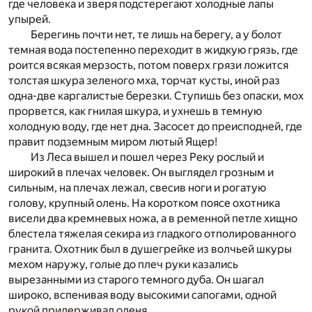
где человека и зверя подстерегают холодные лапы
упырей.
Берегинь почти нет, те лишь на берегу, а у болот
темная вода постепенно переходит в жидкую грязь, где
роится всякая мерзость, потом поверх грязи ложится
толстая шкура зеленого мха, торчат кусты, иной раз
одна-две каргалистые березки. Ступишь без опаски, мох
прорвется, как гнилая шкура, и ухнешь в темную
холодную воду, где нет дна. Засосет до преисподней, где
правит подземным миром лютый Ящер!
Из Леса вышел и пошел через Реку рослый и
широкий в плечах человек. Он выглядел грозным и
сильным, на плечах лежал, свесив ноги и рогатую
голову, крупный олень. На коротком поясе охотника
висели два кремневых ножа, а в ременной петле хищно
блестела тяжелая секира из гладкого отполированного
гранита. Охотник был в душегрейке из волчьей шкуры
мехом наружу, голые до плеч руки казались
вырезанными из старого темного дуба. Он шагал
широко, вспенивая воду высокими сапогами, одной
рукой придерживал оленя.