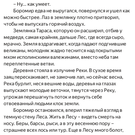
– Ну… как умеет.
Боромир едва не выругался, повернулся и ушел как
можно быстрее. Лаз в землянку плотно притворил,
чтобы не выпускать горячий воздух.
Землянка Тараса, которую он расширил, отбив у
медведя, самая крайняя, дальше Лес, где всегда сыро,
мрачно. Земля вздрагивает, когда падают подгнившие
великаны, молодняк жадно теснится над покрытыми
мхом исполинскими валежинами, вместо неба там
переплетенные ветви.
Деревня стояла в излучине Реки. В сухое время
заяц перескакивает, не замочив лап, но сейчас весна,
Река бурлит, неся вешние воды, деревья на глазах
выпускают молодые веточки, тянутся через Реку,
угрожая перешагнуть поток и вернуть себе
отвоеванный людьми клок земли.
Боромир остановился, вперил тяжелый взгляд в
темную стену Леса. Жить в Лесу – видеть смерть на
носу. Беры, барсы, рыси, а в эту весеннюю пору –
страшнее всех лось или тур. Еще в Лесу много болот,