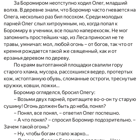
За Боромиром неотступно ходил Олег, младший
волхв. В деревне знали, что Боромир часто гневается на
Олега, несколько раз бил посохом. Среди молодых
парней Олег слыл хитроумным, но, когда попал к
Боромиру в ученики, все пошло наперекосяк. Не мог
запомнить простейших чар, из Леса приносил не те
травы, умничал: мол, любой огонь – от богов, так что от
кремня рождается такой же священный, как и от
ерзанья деревом по дереву.
По краям вытоптанной площадки свалили гору
старого хлама, мусора, рассохшихся ведер, протертых
кож, истоптанную обувь, сломанные остроги, треснутые
кружки, ковши, ложки…
Боромир огляделся, бросил Олегу:
– Возьми двух парней, притащите во-о-он ту старую
сушину! Огонь должен быть до неба, понял?
– Понял, все понял, – ответил Олег поспешно.
– А что понял? – спросил Боромир подозрительно. –
Зачем такой огонь?
– Ну, чтобы богам стало жарко…