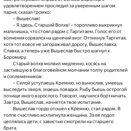
удовлетворением проследил за уверенным шагом
парня, сказал громко:
– Вышеслав!
– Я здесь, Старший Волхв! – торопливо выкрикнул
мальчишка, что стоял рядом с Таргитаем. Голос его от
волнения сорвался на щенячий визг. Отпихнув Таргитая,
хотя тот вовсе не загораживал дорогу, Вышеславка,
Славка, а теперь уже Вышеслав быстро шагнул к
Боромиру.
Старый волхв молвил медленно, косясь на
застывшую в благоговейном молчании толпу родителей
и соплеменников:
– Силой уступаешь Кремню, но вынослив, умеешь
выследить зверя, знаешь повадки. Рыбу бьешь острогой
почище иного взрослого. Говорят, научился бортничать.
Завтра, Вышеслав, начнется твое испытание.
Вышеслав гордо отошел к Кремню, стал рядом. В
толпе счастливо всхлипнула женщина. За ее подол
цеплялись дети, с завистью смотрели на старшего
брата.