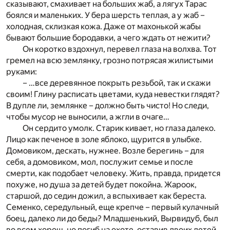
сказывают, смахивает на больших жаб, а лягух Тарас
боялся и маленьких. У бера шерсть теплая, а у жаб –
холодная, склизкая кожа. Даже от махонькой жабы
бывают большие бородавки, а чего ждать от нежити?
Он коротко вздохнул, перевел глаза на волхва. Тот
гремел на всю землянку, грозно потрясая жилистыми
руками:
– …все деревянное покрыть резьбой, так и скажи
своим! Глину расписать цветами, куда невестки глядят?
В дупле ли, землянке – должно быть чисто! Но следи,
чтобы мусор не выносили, а жгли в очаге…
Он сердито умолк. Старик кивает, но глаза далеко.
Лицо как печеное в золе яблоко, щурится в улыбке.
Домовиком, дескать, нужнее. Возле берегинь – для
себя, а домовиком, мол, послужит семье и после
смерти, как подобает человеку. Жить, правда, придется
похуже, но душа за детей будет покойна. Жароок,
старшой, до седин дожил, а вспыхивает как береста.
Семенко, середульный, еще крепче – первый кулачный
боец, далеко ли до беды? Младшенький, Вырвидуб, был
во всем хорош, но погиб на охоте, оставив двоих детей.