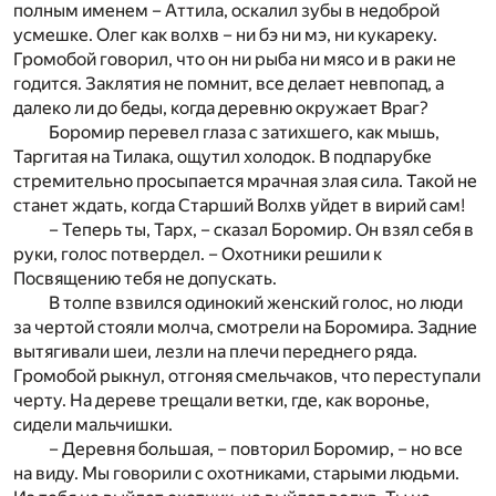
полным именем – Аттила, оскалил зубы в недоброй
усмешке. Олег как волхв – ни бэ ни мэ, ни кукареку.
Громобой говорил, что он ни рыба ни мясо и в раки не
годится. Заклятия не помнит, все делает невпопад, а
далеко ли до беды, когда деревню окружает Враг?
Боромир перевел глаза с затихшего, как мышь,
Таргитая на Тилака, ощутил холодок. В подпарубке
стремительно просыпается мрачная злая сила. Такой не
станет ждать, когда Старший Волхв уйдет в вирий сам!
– Теперь ты, Тарх, – сказал Боромир. Он взял себя в
руки, голос потвердел. – Охотники решили к
Посвящению тебя не допускать.
В толпе взвился одинокий женский голос, но люди
за чертой стояли молча, смотрели на Боромира. Задние
вытягивали шеи, лезли на плечи переднего ряда.
Громобой рыкнул, отгоняя смельчаков, что переступали
черту. На дереве трещали ветки, где, как воронье,
сидели мальчишки.
– Деревня большая, – повторил Боромир, – но все
на виду. Мы говорили с охотниками, старыми людьми.