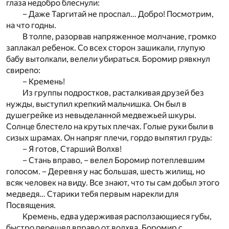
глаза недобро блеснули:
– Даже Таргитай не проспал… Добро! Посмотрим,
на что годны.
В толпе, разорвав напряженное молчание, громко
заплакал ребенок. Со всех сторон зашикали, глупую
бабу вытолкали, велели убираться. Боромир рявкнул
свирепо:
– Кремень!
Из группы подростков, расталкивая друзей без
нужды, выступил крепкий мальчишка. Он был в
душегрейке из невыделанной медвежьей шкуры.
Солнце блестело на крутых плечах. Голые руки были в
сизых шрамах. Он напряг плечи, гордо выпятил грудь:
– Я готов, Старший Волхв!
– Стань вправо, – велел Боромир потеплевшим
голосом. – Деревня у нас большая, шесть жилищ, но
всяк человек на виду. Все знают, что ты сам добыл этого
медведя… Старики тебя первым нарекли для
Посвящения.
Кремень, едва удерживая расползающиеся губы,
быстро перешел вправо от волхва. Боромир с