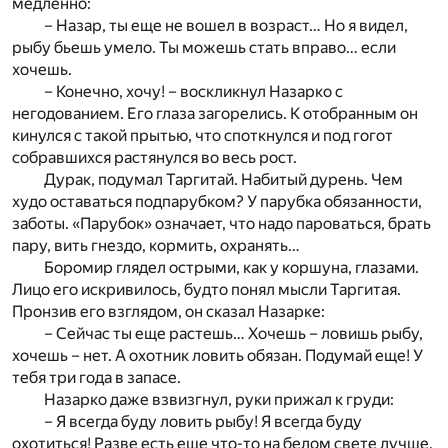
медленно:
– Назар, ты еще не вошел в возраст… Но я видел,
рыбу бьешь умело. Ты можешь стать вправо… если
хочешь.
– Конечно, хочу! – воскликнул Назарко с
негодованием. Его глаза загорелись. К отобранным он
кинулся с такой прытью, что споткнулся и под гогот
собравшихся растянулся во весь рост.
Дурак, подумал Таргитай. Набитый дурень. Чем
худо оставаться подпарубком? У парубка обязанности,
заботы. «Парубок» означает, что надо пароваться, брать
пару, вить гнездо, кормить, охранять…
Боромир глядел острыми, как у коршуна, глазами.
Лицо его искривилось, будто понял мысли Таргитая.
Пронзив его взглядом, он сказал Назарке:
– Сейчас ты еще растешь… Хочешь – ловишь рыбу,
хочешь – нет. А охотник ловить обязан. Подумай еще! У
тебя три года в запасе.
Назарко даже взвизгнул, руки прижал к груди:
– Я всегда буду ловить рыбу! Я всегда буду
охотиться! Разве есть еще что-то на белом свете лучше,