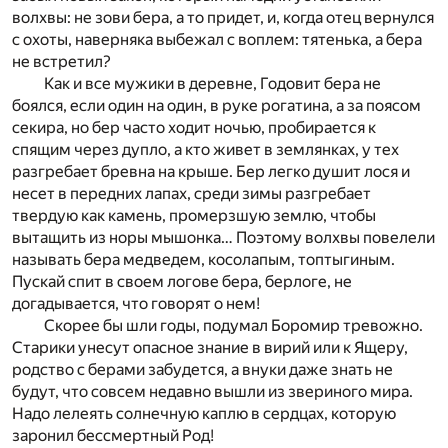
волхвы: не зови бера, а то придет, и, когда отец вернулся
с охоты, наверняка выбежал с воплем: тятенька, а бера
не встретил?
Как и все мужики в деревне, Годовит бера не
боялся, если один на один, в руке рогатина, а за поясом
секира, но бер часто ходит ночью, пробирается к
спящим через дупло, а кто живет в землянках, у тех
разгребает бревна на крыше. Бер легко душит лося и
несет в передних лапах, среди зимы разгребает
твердую как камень, промерзшую землю, чтобы
вытащить из норы мышонка… Поэтому волхвы повелели
называть бера медведем, косолапым, топтыгиным.
Пускай спит в своем логове бера, берлоге, не
догадывается, что говорят о нем!
Скорее бы шли годы, подумал Боромир тревожно.
Старики унесут опасное знание в вирий или к Ящеру,
родство с берами забудется, а внуки даже знать не
будут, что совсем недавно вышли из звериного мира.
Надо лелеять солнечную каплю в сердцах, которую
заронил бессмертный Род!