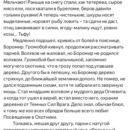
Мельчают! Раньше на снегу спали, как тетерева, сырое
мясо ели, лося хватали в буреломе, беров давили
голыми руками! А теперь чистенькие, шкуры носят
выделанные, норовят рыбу ловить – та сдачи не даст,
птиц заманивают в силки, ягоду-малину ищут, ровно
козы… Тьфу!
Медленно подошел, кривясь от болей в пояснице,
Боромир. Громобой кивнул, продолжая рассматривать
парней. Волхвов не жаловал, но Боромир не родился
волхвом. Громобой был мальчишкой, запомнил
могучего охотника, что в грозу попал под упавшее
дерево. Другого бы в лепешку, но Боромир дерево
стряхнул, до ближайшей землянки дополз. Не помер, не
дался подземным силам, хотя те забрали его звериную
мощь. Стал младшим волхвом у мудрого деда Огневита,
а когда тот ушел в вирий, встал вместо него, охраняя
деревню от Темных Сил Врага. Дело знал, обычаи блюл,
к тому же изо всех обрядов больше всего любил
Посвящение в Охотники.
Толкаясь, мешая друг другу, парни с натугой
поволокли на пригорок огромный круг, обвязанный