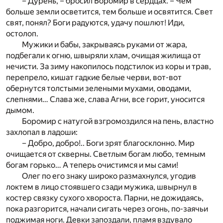
– Дурень, – бросил Боромир в сердцах. – Чем
больше земли осветится, тем больше и освятится. Свет
свят, понял? Боги радуются, удачу пошлют! Иди,
остолоп.
Мужики и бабы, закрываясь руками от жара,
подбегали к огню, швыряли хлам, очищая жилища от
нечисти. За зиму накопилось подстилок из коры и трав,
перепрело, кишат гадкие белые черви, вот-вот
обернутся толстыми зелеными мухами, оводами,
слепнями… Слава же, слава Агни, все горит, уносится
дымом.
Боромир с натугой взгромоздился на пень, властно
захлопал в ладоши:
– Добро, добро!.. Боги зрят благосклонно. Мир
очищается от скверны. Светлым богам любо, темным
богам горько… А теперь очистимся и мы сами!
Олег по его знаку широко размахнулся, угодив
локтем в лицо стоявшего сзади мужика, швырнул в
костер связку сухого хвороста. Парни, не дожидаясь,
пока разгорится, начали сигать через огонь, по-заячьи
поджимая ноги. Девки запоздали, пламя вздувало