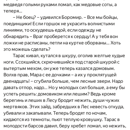
медведя голыми руками ломал, как медовые соты, а
теперя…
– Не боец? – удивился Боромир. – Все мы бойцы,
поединщики! Если горшок не украсить волнистыми
линиями, то оскудеешь едой, если одежду не
обнарядить – Враг проберется к сердцу! А у тебя вон
ложки не расписаны, петли на куртке оборваны… Хоть
это можешь сделать?
Тарас кивал, кутался в шкуру, оголив желтые худые
ноги. Ссохшийся, скрючившийся под старой шкурой с
вытертым мехом, он уже теперь казался домовым.
Волхв прав, Мара с ее дочками – а их у проклятущей
двенадцать! – сгубила больше, чем лесные звери. Надо
давать отпор, надо… Но у молодых сил больше, а ему бы
успеть решить: домовиком или лешим? Ведь кроме
берегинь и леших в Лесу бродит нежить, души чужих
мертвяков. Этих зайд, забредших в Лес невесть откуда,
убивали и закапывали. Теперь бродят по ночам,
кидаются из темноты, пьют теплую кровушку. Тарас в
молодости барсов давил, беру хребет ломал, но нежить,