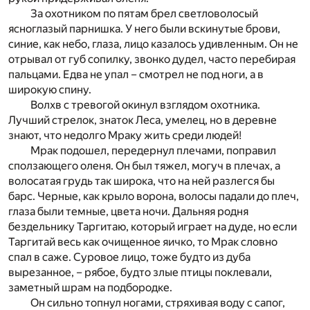
За охотником по пятам брел светловолосый
ясноглазый парнишка. У него были вскинутые брови,
синие, как небо, глаза, лицо казалось удивленным. Он не
отрывал от губ сопилку, звонко дудел, часто перебирая
пальцами. Едва не упал – смотрел не под ноги, а в
широкую спину.
Волхв с тревогой окинул взглядом охотника.
Лучший стрелок, знаток Леса, умелец, но в деревне
знают, что недолго Мраку жить среди людей!
Мрак подошел, передернул плечами, поправил
сползающего оленя. Он был тяжел, могуч в плечах, а
волосатая грудь так широка, что на ней разлегся бы
барс. Черные, как крыло ворона, волосы падали до плеч,
глаза были темные, цвета ночи. Дальняя родня
бездельнику Таргитаю, который играет на дуде, но если
Таргитай весь как очищенное яичко, то Мрак словно
спал в саже. Суровое лицо, тоже будто из дуба
вырезанное, – рябое, будто злые птицы поклевали,
заметный шрам на подбородке.
Он сильно топнул ногами, стряхивая воду с сапог,