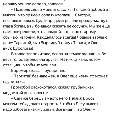
неошкуренное дерево, голосом:
– Позволь слово молвить, волхв! Ты такой добрый и
мягкий, что прямо в соплях утопаешь. Смотри,
поскользнешься. Деды-прадеды резали правду-матку в
глаза богам, а ты боишься сказать ее сосунку. Мы же еще
намедни решили, что лодырей, согласно старому
обычаю, изгоним. Как делалось всегда! Лодырей только
двое: Таргитай, сын Вырвидуба, внук Тараса, и Олег,
внук Дуболома!
В толпе запричитала, осела на землю женщина. Во
весь голос заголосила другая. На них цыкали, потом
оттащили, чтобы не мешали.
Боромир сказал неуверенно:
– Таргитай безнадежен, а Олег еще чему-то может
научиться…
Громобой расхохотался, сказал грубым, как
медвежий рев, голосом:
– Сам же берешь вместо него Тилака! Брось,
мягким тебя делает старость. Чтобы в Лесу выжить,
надо работать как муравьи. Все видят, что Олег –