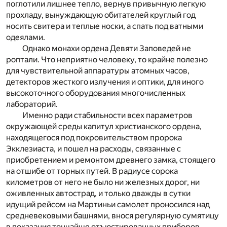
поглотили лишнее тепло, вернув привычную легкую
прохладу, вынуждающую обитателей круглый год
носить свитера и теплые носки, а спать под ватными
одеялами.
Однако монахи ордена Девяти Заповедей не
роптали. Что неприятно человеку, то крайне полезно
для чувствительной аппаратуры атомных часов,
детекторов жесткого излучения и оптики, для иного
высокоточного оборудования многочисленных
лабораторий.
Именно ради стабильности всех параметров
окружающей среды капитул христианского ордена,
находящегося под покровительством пророка
Экклезиаста, и пошел на расходы, связанные с
приобретением и ремонтом древнего замка, стоящего
на отшибе от торных путей. В радиусе сорока
километров от него не было ни железных дорог, ни
оживленных автострад, и только дважды в сутки
идущий рейсом на Мартиньи самолет проносился над
средневековыми башнями, внося регулярную сумятицу
в показания тончайше отъюстированных приборов.