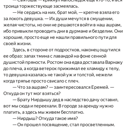
троица торжествующе засмеялась.
— Не сердись на них, брат мой, — крепче взяла его
за локоть девушка. — Их души мечутся в смущении,
желая чистоты, но они не решаются войти в наш ашрам,
ибо привыкли проводить дни в дурмане и безделии. Они
хорошие, просто еще не нашли правильного пути для
своей жизни.
Здесь, в стороне от подростков, наконец ощутился
ее образ: запах тмина с лавандой на фоне сенной
душистой пряности. Ростом она едва доставала Варнаку
до плеча, а когда ветерок прижимал ее хламиду к телу,
то девушка казалась не такой уж и толстой, нежели
когда тряпье просто свисало с плеч.
— Что за ашрам? — заинтересовался Еремей. —
Откуда он тут мог взяться?
— Брату Нирдышу дед в наследство дачу оставил,
вот мы сюда и переехали. В городе за аренду нужно
платить, а здесь мы живем бесплатно.
— Нирдыш? Откуда такое имя?
— Он прошел посвящение, стал просветленным.