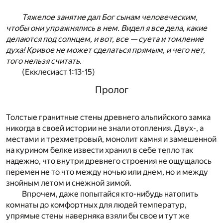
Тяжелое занятие дал Бог сынам человеческим,
чтобы они упражнялись в нем. Видел я все дела, какие
делаются под солнцем, и вот, все — суета и томление
духа! Кривое не может сделаться прямым, и чего нет,
того нельзя считать.
(Екклесиаст 1:13-15)
Пролог
Толстые гранитные стены древнего альпийского замка
никогда в своей истории не знали отопления. Двух-, а
местами и трехметровый, монолит камня и замешенной
на курином белке извести хранил в себе тепло так
надежно, что внутри древнего строения не ощущалось
перемен не то что между ночью или днем, но и между
знойным летом и снежной зимой.
Впрочем, даже попытайся кто-нибудь натопить
комнаты до комфортных для людей температур,
упрямые стены наверняка взяли бы свое и тут же