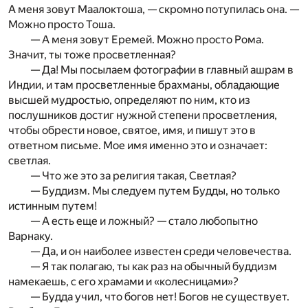
А меня зовут Маалоктоша, — скромно потупилась она. —
Можно просто Тоша.
— А меня зовут Еремей. Можно просто Рома.
Значит, ты тоже просветленная?
— Да! Мы посылаем фотографии в главный ашрам в
Индии, и там просветленные брахманы, обладающие
высшей мудростью, определяют по ним, кто из
послушников достиг нужной степени просветления,
чтобы обрести новое, святое, имя, и пишут это в
ответном письме. Мое имя именно это и означает:
светлая.
— Что же это за религия такая, Светлая?
— Буддизм. Мы следуем путем Будды, но только
истинным путем!
— А есть еще и ложный? — стало любопытно
Варнаку.
— Да, и он наиболее известен среди человечества.
— Я так полагаю, ты как раз на обычный буддизм
намекаешь, с его храмами и «колесницами»?
— Будда учил, что богов нет! Богов не существует.