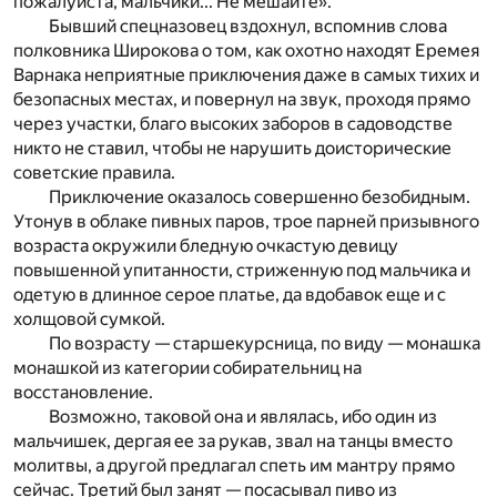
пожалуйста, мальчики... Не мешайте».
Бывший спецназовец вздохнул, вспомнив слова
полковника Широкова о том, как охотно находят Еремея
Варнака неприятные приключения даже в самых тихих и
безопасных местах, и повернул на звук, проходя прямо
через участки, благо высоких заборов в садоводстве
никто не ставил, чтобы не нарушить доисторические
советские правила.
Приключение оказалось совершенно безобидным.
Утонув в облаке пивных паров, трое парней призывного
возраста окружили бледную очкастую девицу
повышенной упитанности, стриженную под мальчика и
одетую в длинное серое платье, да вдобавок еще и с
холщовой сумкой.
По возрасту — старшекурсница, по виду — монашка
монашкой из категории собирательниц на
восстановление.
Возможно, таковой она и являлась, ибо один из
мальчишек, дергая ее за рукав, звал на танцы вместо
молитвы, а другой предлагал спеть им мантру прямо
сейчас. Третий был занят — посасывал пиво из