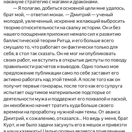
накануне стратегию с магами и драконами.
— Я полагаю, добиться основной цели мне удалось,
брат мой, — ответил монах. — Дмитрий — ученый
молодой, увлеченный, искренне желающий выбросить
теорию относительности на свалку истории. Он и без
нашего поощрения приложил немало сил к развитию
баллистической теории Ритца, и его больше всего
смущало то, что работает он фактически только для
себя, в стол так сказать. Он не мог ни опубликовать
своих работ, ни вступить в открытые диспуты по поводу
правильности расчетов и выводов. Одно только мое
предложение публикации само по себе заставит его
активно работать над этой темой. А после того как он
получит первые гонорары, после того как его супруга
испытает ощутимое материальное подспорье от
деятельности мужа и поддержит его похвалой и лаской,
он неизбежно начнет тратить куда больше своего
времени на проработку нужной нам темы. От аванса
Дмитрий, к сожалению, отказался... Но ведь у меня, брат
Курт, и не было задачи засунуть его в мешок и привезти
в наши казематы! Целью ордена является привлечение