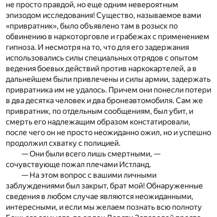
не просто правдой, но еще одним невероятным
эпизодом исследования! Существо, называемое вами
«привратник», было объявлено там в розыск по
обвинению в наркоторговле и грабежах с применением
гипноза. И несмотря на то, что для его задержания
использовались силы специальных отрядов с опытом
ведения боевых действий против наркокартелей, а в
дальнейшем были привлечены и силы армии, задержать
привратника им не удалось. Причем они понесли потери
в два десятка человек и два бронеавтомобиля. Сам же
привратник, по отдельным сообщениям, был убит, и
смерть его надлежащим образом констатировали,
после чего он не просто неожиданно ожил, но и успешно
продолжил схватку с полицией.
— Они были всего лишь смертными, —
сочувствующе пожал плечами Истланд.
— На этом вопрос с вашими личными
заблуждениями был закрыт, брат мой! Обнаруженные
сведения в любом случае являются неожиданными,
интересными, и если мы желаем познать всю полноту