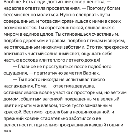
Вообще. Есть люди, достигшие совершенства, —
нараспев ответила просветленная. — Поэтому богам
бессмысленно молиться. Нужно следовать пути
совершенных, и тогда сам сравнишься с ними в своих
возможностях. Ты обретаешь покой, сливаешься с
миром в единое целое. Ты становишься счастливым,
подобно деревьям и травам, подобно птицам и зверям,
не отягощенным никакими заботами. Это так прекрасно:
впитывать чистый солнечный свет, ощущать себя
частью восхода или теплого летнего дождя!
— Главное не простудиться после подобного
ощущения, — прагматично заметил Варнак.
— Ты просто никогда не испытывал такого
наслаждения, Рома, — ответила девушка,
останавливаясь возле участка с просторным, но ветхим
домом, обшитым вагонкой, покрашенным в зеленый
цвет и крытым железом, тоже густо замазанным
краской. Вестимо, кровля была неоцинкованной, и
прежний хозяин старательно заботился о ее
целостности, тщательно прокрашивая каждый год или
два.