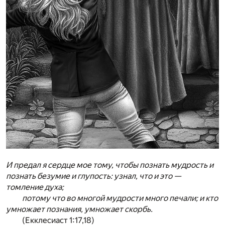
И предал я сердце мое тому, чтобы познать мудрость и
познать безумие и глупость: узнал, что и это —
томление духа;
потому что во многой мудрости много печали; и кто
умножает познания, умножает скорбь.
(Екклесиаст 1:17,18)