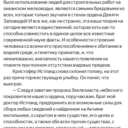
было использование людей для строительных работ на
океанском мелководье, являются самыми бредовыми из
всех, которые только звучали в стенах ордена Девяти
Заповедей! И все же, как ни странно, эта ваша теория на
сегодня является единственной, которая хоть как-то
способна совместить в единое целое все известные
современной науке факты. И особенности строения
человека со всеми его приспособлениями к обитанию в
водной среде, и генетику приматов, и, что
немаловажно, внезапность нашего появления на
планете при полном отсутствии видовых предков.
Кристофер Истланд снова склонил голову, на этот
раз пряча торжествующую улыбку. Он понял, что
выиграл.
— Следуя заветам пророка Экклезиаста, небесного
покровителя нашего ордена, поручаю вам, брат мой
доктор Истланд, предпринять все возможные силы для
сбора любых сведений о найденном на Акчиме
могильнике, о скрытом в нем существе, его целях и
способностях, а также обо всех прочих существах, с
которыми вам довелось столкнуться! — торжественно