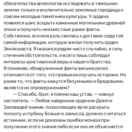
обязательства археологов исследовать в тамошних
землях только и исключительно земляные городища и
совсем молодые памятники культуры. У ордена
появился шанс вскрыть каменные могильники древней
эпохи и получить неизвестные ранее факты.
Собственно, вся моя роль свелась к доставке сюда той
самой информации, которую желал получить орден
Экклезиаста. Я оказался рядом чисто случайно, в силу
стечения обстоятельств, и всего лишь соблюдал
интересы христианской веры и нашего братства.
Я понимаю, обнаруженные факты весьма резко
отличаются от того, что привыкли изучать историки. Но
разве то, что факты кажутся безумными и бредовыми,
является их опровержением?
— Спасибо, брат, я помню наш устав, — кивнул
настоятель. — Любое найденное орденом Девяти
Заповедей знание, позволяющее ярче раскрыть
полноту и глубину Божьего замысла, должно считаться
истинным, если не доказаны ошибки монаха при
получении этого знания либо если оно не объясняется