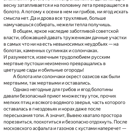
весну затапливается и на половину лета превращается в
болото. А потому к осени в нем ни грибов, ни ягод искать
смысла нет. Да и дрова все трухлявые, больше
намучаешься собирать, нежели тепла получишь.
В общем, яркое наследие заботливой советской
власти, обожавшей давать труженикам дачные участки
в самых что ни на есть невыносимых неудобьях — на
болотах, каменных суглинках и солончаках.
И разумеется, извечным трудолюбием русским
мертвые пустоши неизменно превращались в
цветущие сады и обильные огороды!
А болота или солончаки окрест оазисов как были
мертвыми, так мертвыми и оставались.
Однако негодные для грибов и ягод болотины
давали безопасный приют множеству уток, прочих
мелких птиц и всякого водяного зверья, часть которого
оставалась в гнездовьях и норах даже после
пересыхания топи. А значит, Вывею хватало простора
порезвиться, поохотиться и безопасно отдохнуть. После
московского асфальта и газонов с кустами наперечет —