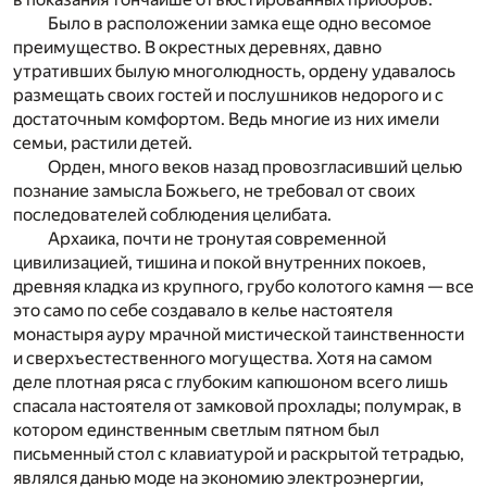
Было в расположении замка еще одно весомое
преимущество. В окрестных деревнях, давно
утративших былую многолюдность, ордену удавалось
размещать своих гостей и послушников недорого и с
достаточным комфортом. Ведь многие из них имели
семьи, растили детей.
Орден, много веков назад провозгласивший целью
познание замысла Божьего, не требовал от своих
последователей соблюдения целибата.
Архаика, почти не тронутая современной
цивилизацией, тишина и покой внутренних покоев,
древняя кладка из крупного, грубо колотого камня — все
это само по себе создавало в келье настоятеля
монастыря ауру мрачной мистической таинственности
и сверхъестественного могущества. Хотя на самом
деле плотная ряса с глубоким капюшоном всего лишь
спасала настоятеля от замковой прохлады; полумрак, в
котором единственным светлым пятном был
письменный стол с клавиатурой и раскрытой тетрадью,
являлся данью моде на экономию электроэнергии,