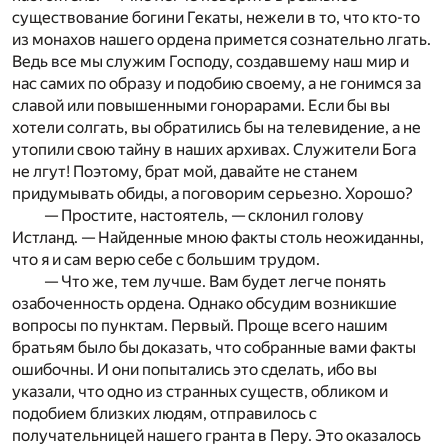
существование богини Гекаты, нежели в то, что кто-то
из монахов нашего ордена примется сознательно лгать.
Ведь все мы служим Господу, создавшему наш мир и
нас самих по образу и подобию своему, а не гонимся за
славой или повышенными гонорарами. Если бы вы
хотели солгать, вы обратились бы на телевидение, а не
утопили свою тайну в наших архивах. Служители Бога
не лгут! Поэтому, брат мой, давайте не станем
придумывать обиды, а поговорим серьезно. Хорошо?
— Простите, настоятель, — склонил голову
Истланд. — Найденные мною факты столь неожиданны,
что я и сам верю себе с большим трудом.
— Что же, тем лучше. Вам будет легче понять
озабоченность ордена. Однако обсудим возникшие
вопросы по пунктам. Первый. Проще всего нашим
братьям было бы доказать, что собранные вами факты
ошибочны. И они попытались это сделать, ибо вы
указали, что одно из странных существ, обликом и
подобием близких людям, отправилось с
получательницей нашего гранта в Перу. Это оказалось