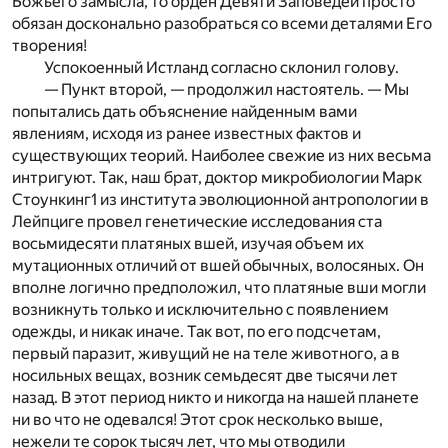
Божьего замысла, то орден Девяти Заповедей просто
обязан досконально разобраться со всеми деталями Его
творения!
Успокоенный Истланд согласно склонил голову.
— Пункт второй, — продолжил настоятель. — Мы
попытались дать объяснение найденным вами
явлениям, исходя из ранее известных фактов и
существующих теорий. Наиболее свежие из них весьма
интригуют. Так, наш брат, доктор микробиологии Марк
Стоункинг
1
из института эволюционной антропологии в
Лейпциге провел генетические исследования ста
восьмидесяти платяных вшей, изучая объем их
мутационных отличий от вшей обычных, волосяных. Он
вполне логично предположил, что платяные вши могли
возникнуть только и исключительно с появлением
одежды, и никак иначе. Так вот, по его подсчетам,
первый паразит, живущий не на теле животного, а в
носильных вещах, возник семьдесят две тысячи лет
назад. В этот период никто и никогда на нашей планете
ни во что не одевался! Этот срок несколько выше,
нежели те сорок тысяч лет, что мы отводили