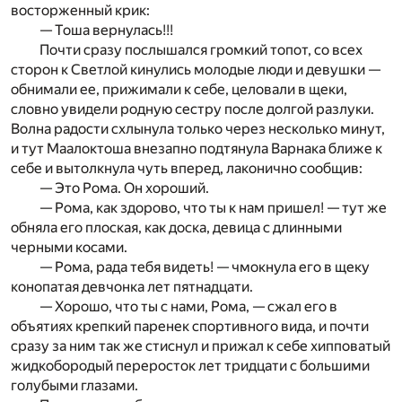
восторженный крик:
— Тоша вернулась!!!
Почти сразу послышался громкий топот, со всех
сторон к Светлой кинулись молодые люди и девушки —
обнимали ее, прижимали к себе, целовали в щеки,
словно увидели родную сестру после долгой разлуки.
Волна радости схлынула только через несколько минут,
и тут Маалоктоша внезапно подтянула Варнака ближе к
себе и вытолкнула чуть вперед, лаконично сообщив:
— Это Рома. Он хороший.
— Рома, как здорово, что ты к нам пришел! — тут же
обняла его плоская, как доска, девица с длинными
черными косами.
— Рома, рада тебя видеть! — чмокнула его в щеку
конопатая девчонка лет пятнадцати.
— Хорошо, что ты с нами, Рома, — сжал его в
объятиях крепкий паренек спортивного вида, и почти
сразу за ним так же стиснул и прижал к себе хипповатый
жидкобородый переросток лет тридцати с большими
голубыми глазами.