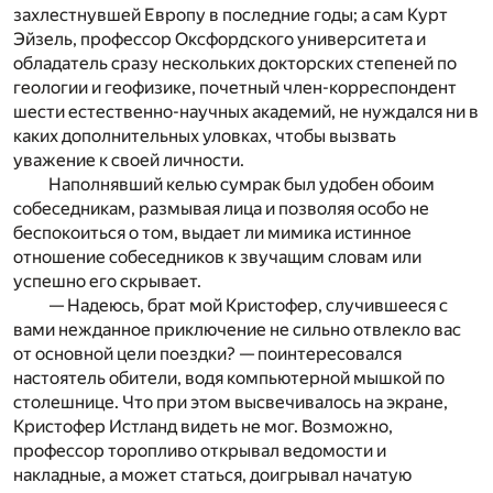
захлестнувшей Европу в последние годы; а сам Курт
Эйзель, профессор Оксфордского университета и
обладатель сразу нескольких докторских степеней по
геологии и геофизике, почетный член-корреспондент
шести естественно-научных академий, не нуждался ни в
каких дополнительных уловках, чтобы вызвать
уважение к своей личности.
Наполнявший келью сумрак был удобен обоим
собеседникам, размывая лица и позволяя особо не
беспокоиться о том, выдает ли мимика истинное
отношение собеседников к звучащим словам или
успешно его скрывает.
— Надеюсь, брат мой Кристофер, случившееся с
вами нежданное приключение не сильно отвлекло вас
от основной цели поездки? — поинтересовался
настоятель обители, водя компьютерной мышкой по
столешнице. Что при этом высвечивалось на экране,
Кристофер Истланд видеть не мог. Возможно,
профессор торопливо открывал ведомости и
накладные, а может статься, доигрывал начатую