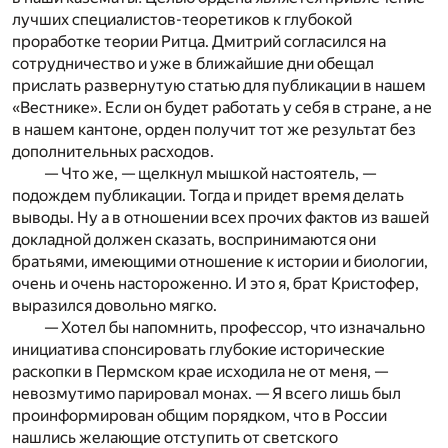
лучших специалистов-теоретиков к глубокой
проработке теории Ритца. Дмитрий согласился на
сотрудничество и уже в ближайшие дни обещал
прислать развернутую статью для публикации в нашем
«Вестнике». Если он будет работать у себя в стране, а не
в нашем кантоне, орден получит тот же результат без
дополнительных расходов.
— Что же, — щелкнул мышкой настоятель, —
подождем публикации. Тогда и придет время делать
выводы. Ну а в отношении всех прочих фактов из вашей
докладной должен сказать, воспринимаются они
братьями, имеющими отношение к истории и биологии,
очень и очень настороженно. И это я, брат Кристофер,
выразился довольно мягко.
— Хотел бы напомнить, профессор, что изначально
инициатива спонсировать глубокие исторические
раскопки в Пермском крае исходила не от меня, —
невозмутимо парировал монах. — Я всего лишь был
проинформирован общим порядком, что в России
нашлись желающие отступить от светского