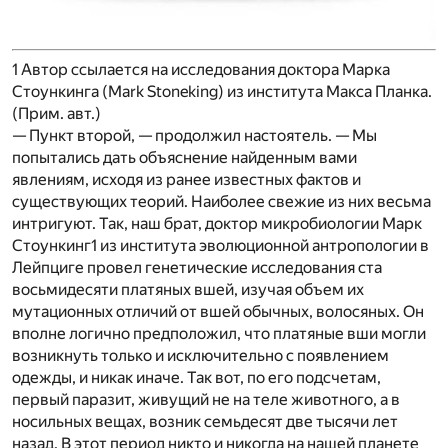
1
Автор ссылается на исследования доктора Марка
Стоункинга (Mark Stoneking) из института Макса Планка.
(
Прим. авт
.)
— Пункт второй, — продолжил настоятель. — Мы
попытались дать объяснение найденным вами
явлениям, исходя из ранее известных фактов и
существующих теорий. Наиболее свежие из них весьма
интригуют. Так, наш брат, доктор микробиологии Марк
Стоункинг
1
из института эволюционной антропологии в
Лейпциге провел генетические исследования ста
восьмидесяти платяных вшей, изучая объем их
мутационных отличий от вшей обычных, волосяных. Он
вполне логично предположил, что платяные вши могли
возникнуть только и исключительно с появлением
одежды, и никак иначе. Так вот, по его подсчетам,
первый паразит, живущий не на теле животного, а в
носильных вещах, возник семьдесят две тысячи лет
назад. В этот период никто и никогда на нашей планете