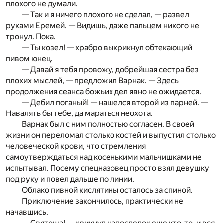
плохого не думали.
— Так и я ничего плохого не сделал, — развел
руками Еремей. — Видишь, даже пальцем никого не
тронул. Пока.
— Ты козел! — храбро выкрикнул обтекающий
пивом юнец.
— Давай я тебя провожу, добрейшая сестра без
плохих мыслей, — предложил Варнак. — Здесь
продолжения сеанса божьих дел явно не ожидается.
— Дебил поганый! — нашелся второй из парней. —
Навалять бы тебе, да мараться неохота.
Варнак был с ним полностью согласен. В своей
жизни он переломал столько костей и выпустил столько
человеческой крови, что стремления
самоутверждаться над косенькими мальчишками не
испытывал. Посему спецназовец просто взял девушку
под руку и повел дальше по линии.
Облако пивной кислятины осталось за спиной.
Приключение закончилось, практически не
начавшись.
— Святоша! — крикнул напоследок еще кто-то, и вся