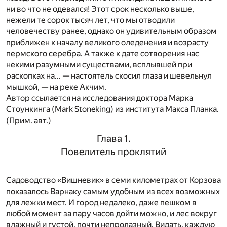
ни во что не одевался! Этот срок несколько выше,
нежели те сорок тысяч лет, что мы отводили
человечеству ранее, однако он удивительным образом
приближен к началу великого оледенения и возрасту
пермского серебра. А также к дате сотворения нас
некими разумными существами, всплывшей при
раскопках на... — настоятель скосил глаза и шевельнул
мышкой, — на реке Акчим.
Автор ссылается на исследования доктора Марка
Стоункинга (Mark Stoneking) из института Макса Планка.
(
Прим. авт
.)
Глава 1.
Повелитель проклятий
Садоводство «Вишневик» в семи километрах от Корзова
показалось Варнаку самым удобным из всех возможных
для лежки мест. И город недалеко, даже пешком в
любой момент за пару часов дойти можно, и лес вокруг
влажный и густой, почти непролазный. Видать, каждую