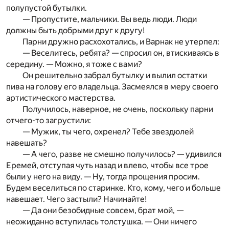
полупустой бутылки.
— Пропустите, мальчики. Вы ведь люди. Люди
должны быть добрыми друг к другу!
Парни дружно расхохотались, и Варнак не утерпел:
— Веселитесь, ребята? — спросил он, втискиваясь в
середину. — Можно, я тоже с вами?
Он решительно забрал бутылку и вылил остатки
пива на голову его владельца. Засмеялся в меру своего
артистического мастерства.
Получилось, наверное, не очень, поскольку парни
отчего-то загрустили:
— Мужик, ты чего, охренел? Тебе звездюлей
навешать?
— А чего, разве не смешно получилось? — удивился
Еремей, отступая чуть назад и влево, чтобы все трое
были у него на виду. — Ну, тогда прощения просим.
Будем веселиться по старинке. Кто, кому, чего и больше
навешает. Чего застыли? Начинайте!
— Да они безобидные совсем, брат мой, —
неожиданно вступилась толстушка. — Они ничего