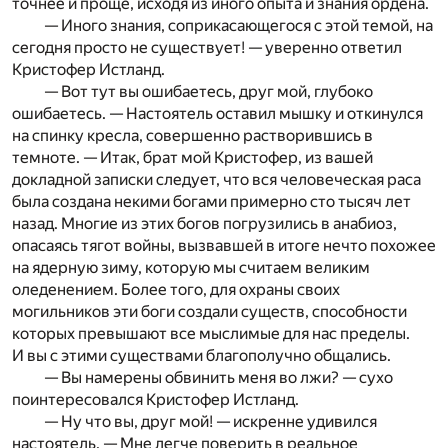
точнее и проще, исходя из иного опыта и знания ордена.
— Иного знания, соприкасающегося с этой темой, на
сегодня просто не существует! — уверенно ответил
Кристофер Истланд.
— Вот тут вы ошибаетесь, друг мой, глубоко
ошибаетесь. — Настоятель оставил мышку и откинулся
на спинку кресла, совершенно растворившись в
темноте. — Итак, брат мой Кристофер, из вашей
докладной записки следует, что вся человеческая раса
была создана некими богами примерно сто тысяч лет
назад. Многие из этих богов погрузились в анабиоз,
опасаясь тягот войны, вызвавшей в итоге нечто похожее
на ядерную зиму, которую мы считаем великим
оледенением. Более того, для охраны своих
могильников эти боги создали существ, способности
которых превышают все мыслимые для нас пределы.
И вы с этими существами благополучно общались.
— Вы намерены обвинить меня во лжи? — сухо
поинтересовался Кристофер Истланд.
— Ну что вы, друг мой! — искренне удивился
настоятель. — Мне легче поверить в реальное