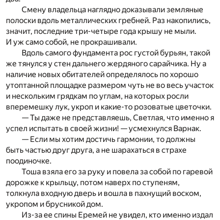
Смену владельца наглядно доказывали земляные
полоски вдоль металлических гребней. Раз накопились,
значит, последние три-четыре года крышу не мыли.
И уж само собой, не прокрашивали.
Вдоль самого фундамента рос густой бурьян, такой
же тянулся у стен дальнего жердяного сарайчика. Ну а
наличие новых обитателей определялось по хорошо
утоптанной площадке размером чуть не во весь участок
и нескольким грядкам по углам, на которых росли
вперемешку лук, укроп и какие-то розоватые цветочки.
— Ты даже не представляешь, Светлая, что именно я
успел испытать в своей жизни! — усмехнулся Варнак.
— Если мы хотим достичь гармонии, то должны
быть частью друг друга, а не шарахаться в страхе
поодиночке.
Тоша взяла его за руку и повела за собой по гаревой
дорожке к крыльцу, потом наверх по ступеням,
толкнула входную дверь и вошла в пахнущий воском,
укропом и брусникой дом.
Из-за ее спины Еремей не увидел, кто именно издал