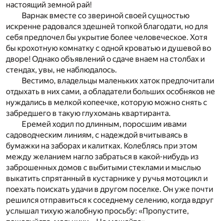
настоящий земной рай!
Варнак вместе со звериной своей сущностью
искренне радовался здешней топкой благодати, но для
себя предпочел бы укрытие более человеческое. Хотя
бы крохотную комнатку с одной кроватью и душевой во
дворе! Однако объявлений о сдаче внаем на столбах и
стендах, увы, не наблюдалось.
Вестимо, владельцы маленьких хаток предпочитали
отдыхать в них сами, а обладатели больших особняков не
нуждались в мелкой копеечке, которую можно снять с
забредшего в такую глухомань квартиранта.
Еремей ходил по длинным, поросшим ивами
садоводческим линиям, с надеждой вчитываясь в
бумажки на заборах и калитках. Колеблясь при этом
между желанием нагло забраться в какой-нибудь из
заброшенных домов с выбитыми стеклами и мыслью
выкатить спрятанный в кустарнике у ручья мотоцикл и
поехать поискать удачи в другом поселке. Он уже почти
решился отправиться к соседнему селению, когда вдруг
услышал тихую жалобную просьбу: «Пропустите,