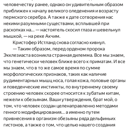
человечеству ранее, однако он удивительным образом
приближен к началу великого оледенения и возрасту
пермского серебра. А также к дате сотворения нас
некими разумными существами, всплывшей при
раскопках на... — настоятель скосил глаза и шевельнул
мышкой, — на реке Акчим.
Кристофер Истланд снова согласно кивнул.
— Таким образом, перед орденом пророка
Экклезиаста возникла странная дилемма. Все мы знаем,
что генетически человек ближе всего к приматам. И все
мы знаем, что в то же самое время по сумме
морфологических признаков, таких как наличие
рудиментарных мышц носа, голая кожа, половые органы
и поведенческие инстинкты, по внутреннему своему
строению человек скорее относится к зубатым китам,
нежели к обезьянам. Ваши утверждения, брат мой, о
том, что человек создан целенаправленно методами
генного модифицирования... а именно путем
привнесения в организм обезьяны ряда дельфиньих
гистонов, а также о том, что целью нашего создания