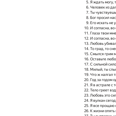
Я ждать могу, 
Человек из дал
Ты чувствуешь
Бог просил нас
Его искать не 
И согласна, во
Глаза твои мне
И согласна, во
Любовь убивал
То град, то сне
Смылся грим м
Оставьте любо
С сильной сило
Милый, ты слы
Что ж налгал 
Год за годом 
Я в астрале с 
Тело греет вз
Любовь это си
Я вулкан сего
Я все прощаю 
К жизни опять