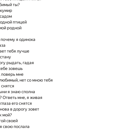
бимый ты?
 кумир
 садом
одной птицей
мой родной
, почему я одинока
аза
нает тебя лучше
устану
огу рыдать, гадая
себе зовешь
, поверь мне
любимый, нет со мною тебя
 снятся
ыни я знаю сполна
? Ответь мне, я живая
глаза его снятся
нова в дорогу зовет
к мой?
той своей
я свою послала