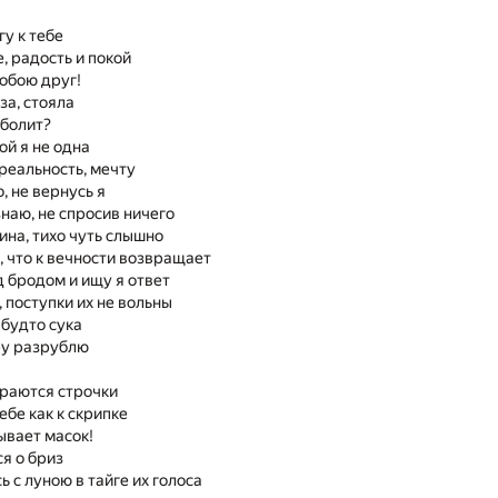
у к тебе
, радость и покой
тобою друг!
аза, стояла
 болит?
ой я не одна
 реальность, мечту
о, не вернусь я
знаю, не спросив ничего
на, тихо чуть слышно
а, что к вечности возвращает
 бродом и ищу я ответ
 поступки их не вольны
 будто сука
ру разрублю
ираются строчки
ебе как к скрипке
ывает масок!
я о бриз
ь с луною в тайге их голоса