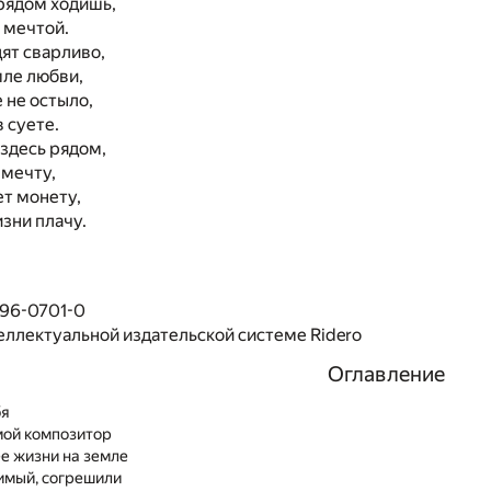
 рядом ходишь,
 мечтой.
дят сварливо,
мле любви,
 не остыло,
 суете.
 здесь рядом,
 мечту,
ет монету,
изни плачу.
496-0701-0
еллектуальной издательской системе Ridero
Оглавление
бя
 мой композитор
е жизни на земле
имый, согрешили