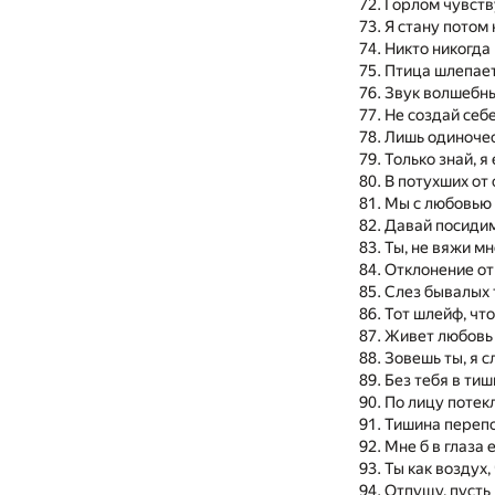
Горлом чувств
Я стану потом
Никто никогда 
Птица шлепае
Звук волшебны
Не создай себ
Лишь одиночес
Только знай, я
В потухших от 
Мы с любовью 
Давай посиди
Ты, не вяжи м
Отклонение от
Слез бывалых 
Тот шлейф, чт
Живет любовь 
Зовешь ты, я 
Без тебя в ти
По лицу потек
Тишина переп
Мне б в глаза 
Ты как воздух,
Отпущу, пусть 