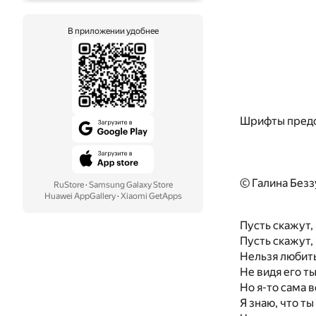
В приложении удобнее
Шрифты предо
© Галина Безз
RuStore
·
Samsung Galaxy Store
Huawei AppGallery
·
Xiaomi GetApps
Пусть скажут, 
Пусть скажут, 
Нельзя любить
Не видя его ты
Но я-то сама в
Я знаю, что ты