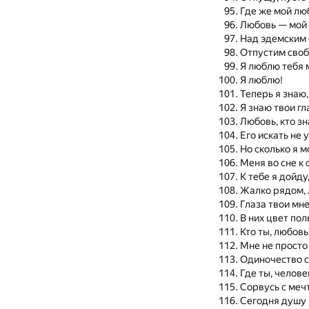
Где же мой лю
Любовь — мой
Над эдемским
Отпустим своб
Я люблю тебя 
Я люблю!
Теперь я знаю
Я знаю твои гл
Любовь, кто з
Его искать не 
Но сколько я м
Меня во сне к 
К тебе я дойду
Жалко рядом, 
Глаза твои мне
В них цвет пол
Кто ты, любовь
Мне не просто 
Одиночество с
Где ты, челове
Сорвусь с меч
Сегодня душу 