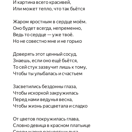
И картина всего красивей,
Или может тепло, что так бьётся
Жаром яростным в сердце моём.
Оно будет всегда, непременно,
Ведь то сердце — уже твоё.
Но не совестно мне и не горько
Доверять этот ценный сосуд.
Знаешь, если оно ещё бьётся,
То сей стук зазвучит лишь к тому,
Чтобы ты улыбалась и счастьем
Засветились бездонны глаза,
Чтобы искоркой закружилась
Перед нами ведунья весна,
Чтобы жизнь расцветала и сладко
От цветов покружилась глава,
Словно девица в красном платьице
Среди жарко расцветши луга.