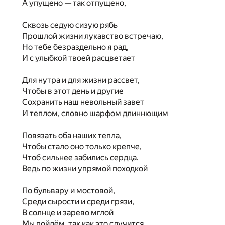
А упущено — так отпущено,
Сквозь седую сизую рябь
Прошлой жизни лукавство встречаю,
Но тебе безраздельно я рад,
И с улыбкой твоей расцветает
Для нутра и для жизни рассвет,
Чтобы в этот день и другие
Сохранить наш невольный завет
И теплом, словно шарфом длиннющим
Повязать оба наших тепла,
Чтобы стало оно только крепче,
Чтоб сильнее забились сердца.
Ведь по жизни упрямой походкой
По бульвару и мостовой,
Среди сырости и среди грязи,
В солнце и зарево мглой
Мы пойдём, так как это случится,