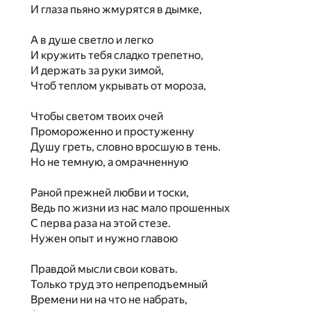
И глаза пьяно жмурятся в дымке,
А в душе светло и легко
И кружить тебя сладко трепетно,
И держать за руки зимой,
Чтоб теплом укрывать от мороза,
Чтобы светом твоих очей
Промороженно и простуженну
Душу греть, словно вросшую в тень.
Но не темную, а омрачненную
Раной прежней любви и тоски,
Ведь по жизни из нас мало прошенных
С перва раза на этой стезе.
Нужен опыт и нужно главою
Правдой мысли свои ковать.
Только труд это непреподъемный
Времени ни на что не набрать,