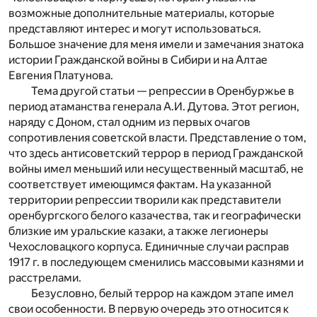
возможные дополнительные материалы, которые
представляют интерес и могут использоваться.
Большое значение для меня имели и замечания знатока
истории Гражданской войны в Сибири и на Алтае
Евгения Платунова.
Тема другой статьи — репрессии в Оренбуржье в
период атаманства генерала А.И. Дутова. Этот регион,
наряду с Доном, стал одним из первых очагов
сопротивления советской власти. Представление о том,
что здесь антисоветский террор в период Гражданской
войны имел меньший или несущественный масштаб, не
соответствует имеющимся фактам. На указанной
территории репрессии творили как представители
оренбургского белого казачества, так и географически
близкие им уральские казаки, а также легионеры
Чехословацкого корпуса. Единичные случаи расправ
1917 г. в последующем сменились массовыми казнями и
расстрелами.
Безусловно, белый террор на каждом этапе имел
свои особенности. В первую очередь это относится к