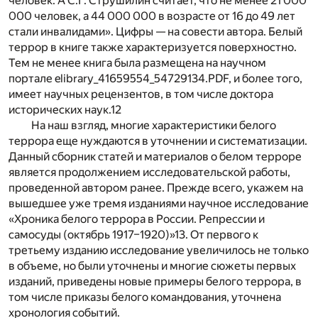
человек. А С.Г. Струшилин считает, что не менее 21 000
000 человек, а 44 000 000 в возрасте от 16 до 49 лет
стали инвалидами». Цифры — на совести автора. Белый
террор в книге также характеризуется поверхностно.
Тем не менее книга была размещена на научном
портале elibrary_41659554_54729134.PDF, и более того,
имеет научных рецензентов, в том числе доктора
исторических наук.
12
На наш взгляд, многие характеристики белого
террора еще нуждаются в уточнении и систематизации.
Данный сборник статей и материалов о белом терроре
является продолжением исследовательской работы,
проведенной автором ранее. Прежде всего, укажем на
вышедшее уже тремя изданиями научное исследование
«Хроника белого террора в России. Репрессии и
самосуды (октябрь 1917–1920)»
13
. От первого к
третьему изданию исследование увеличилось не только
в объеме, но были уточнены и многие сюжеты первых
изданий, приведены новые примеры белого террора, в
том числе приказы белого командования, уточнена
хронология событий.