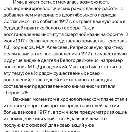
Ими, в частности, отмечалась возможность
расширения хронологических рамок данной работы, с
добавлением материалов дооктябрьского периода.
Согласимся, что события 1917 г. сыграют важную роль в
будущей практике белого террора. Так, к
восстановлению института смертной казни на фронте 12
июля 1917 г. были непосредственно причастны генералы
Л.Г. Корнилов, М.А. Алексеев. Репрессивную практику
реализации этого постановления в 1917 г. осуществляли
и другие видные деятели Белого движения, например
полковник М.Г. Дроздовский. У автора была статья на
эту тему: она (с рядом существенных новых
дополнений) стала одной из отправных точек для
составления представленного вниманию читателя
сборника
15
.
Важным моментом в хронологическом плане стали
и первые репрессии против представителей партии
большевиков в 1917 г., в том числе предусматривающие
их похищение или убийство. В дальнейшем это
послужило основой для новых акций уже
систематического белого террора.