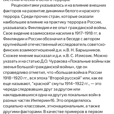
Рецензентами указывалось и на влияние внешних
факторов на развитие динамики белого и красного
террора. Среди прочих стран, которые оказали
наибольшее влияние на практику террора в России,
указывалась Финляндия и ее опыт гражданской войны.
Свое видение взаимосвязи насилия в 1917–1918 гг. в
Финляндии и России обозначил в беседе с автором
крупнейший отечественный исследователь советско-
финских взаимоотношений д.и. н.В. Н. Барышников.
Схожее мнение высказал и д.и. н.В. С. Измозик. Можно
указать и на статью Д.О. Чуракова «Локальные войны как
звенья большой гражданской войны», где он
справедливо отметил, что «большая война в России
1918–1920 гг., вся эпоха “Второй русской” или, как ее
еще называют, “красной” смуты 1914–1922 гг., — это
череда следовавших друг за другом или
накладывавшихся одна на другую локальных войн в
разных частях Империи»
16
. Это определялось
социально-классовым, этнонациональным, а также
другими факторами. В качестве примеров в первом