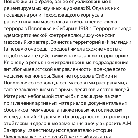
Поволжье и на Урале, ранее опубликованные в
рецензируемых научных журналах
19
. Одна из них
посвящена роли Чехословацкого корпуса в
развертывании массового антибольшевистского
террора в Поволжье и Сибири в 1918 г. Террор периода
«демократической контрреволюции» уже носил
массовый характер. Зачистка территорий в Финляндии
(в первую очередь городов) имела схожие черты с
подобными же действиями на указанных территориях.
Ключевую роль в нем играли военные подразделения
антибольшевистской направленности, прежде всего
чешские легионеры. Занятие городов в Сибири и
Поволжье сопровождалось массовыми расправами, а
также заключением в тюрьмы десятков и сотен людей.
Материал небольшой статьи был расширен за счет
привлечения архивных материалов, документальных
сборников, мемуаров, а также новых исторических
исследований. Отдельную благодарность за просмотр
этой главы и сделанные замечания я хочу выразить А.М.
Захарову, известному исследователю истории
Чехословацкого корпуса
20
, который указал на