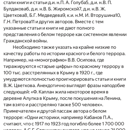
стали книги и статьи д.и. н.П. А. Голуба
5
, д.и. н.В. П.
Булдакова
6
, д.и. н.В. Б. Жиромской
7
, д.и. н.В. Ж.
Цветкова
8
, Б.Г. Медведева
9
, к.и. н.М. И. Вторушина
10
,
Г.Н. Петрова
11
и других авторов. Вместе с тем
указанные статьи и книги не дают полного
представления о белом терроре как системном явлении
Гражданской войны.
Необходимо также указать на крайне низкие по
качеству работы по истории красного и белого террора.
Например, на «монографию» В.В. Осипова, где
тиражируются «старые цифры» по красному террору в
100 тыс. расстрелянных в Крыму в 1920 г., где
умудряются полностью проигнорировать статьи и книги
В.Ж. Цветкова. Анекдотично выглядят фразы наподобие
следующей: «Ф. Каплан жила некоторое время в
деревне Алупка в Крыму, после покушения на Ленина,
там взято и расстреляно также 500 человек».
Примечателен и другой пассаж автора о белом
терроре: «Одни историки, например Кабанов П.А.,
считают, что с 1917 по 1923 год погибло более 1 700 000