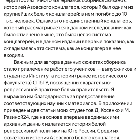
территориях. Много материалов сборника связано с
историей Азовского концлагеря, который был одним из
крупнейших белых концлагерей: в нем погибло до 10
тыс. человек. Однако это не единственный концлагерь,
который рассматривается в данном исследовании: как
было отмечено выше, это была целая система
концлагерей, и в данном издании впервые показано, как
складывалась эта система, какие концлагеря в нее
входили.
Важным для автора в данных сюжетах сборника
стало привлечение работ его учеников — выпускников и
студентов Института истории (ранее исторического
факультета) СПбГУ, посвященных карательно-
репрессивной практике белых правительств. Я
выражаю им благодарность за предоставление
соответствующих научных материалов. В приложении
приведены две статьи моих студентов Д. Косенко и М.
Разиной
24
, где на основе впервые вводимых ими
архивных данных излагается история белой
репрессивной политики на Юге России. Среди их
сюжетов и история Азовского белого концлагеря.