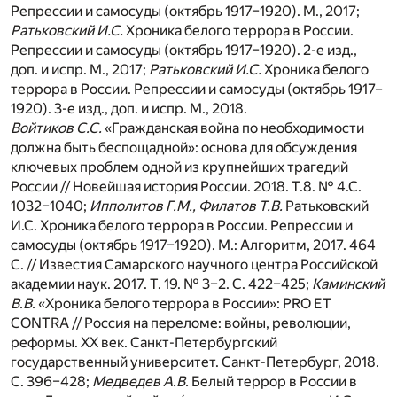
Репрессии и самосуды (октябрь 1917–1920). М., 2017;
Ратьковский И.С.
Хроника белого террора в России.
Репрессии и самосуды (октябрь 1917–1920). 2-е изд.,
доп. и испр. М., 2017;
Ратьковский И.С.
Хроника белого
террора в России. Репрессии и самосуды (октябрь 1917–
1920). 3-е изд., доп. и испр. М., 2018.
Войтиков С.С.
«Гражданская война по необходимости
должна быть беспощадной»: основа для обсуждения
ключевых проблем одной из крупнейших трагедий
России // Новейшая история России. 2018. Т.8. № 4.С.
1032–1040;
Ипполитов Г.М., Филатов Т.В.
Ратьковский
И.С. Хроника белого террора в России. Репрессии и
самосуды (октябрь 1917–1920). М.: Алгоритм, 2017. 464
С. // Известия Самарского научного центра Российской
академии наук. 2017. Т. 19. № 3–2. С. 422–425;
Каминский
В.В.
«Хроника белого террора в России»: PRO ET
CONTRA // Россия на переломе: войны, революции,
реформы. XX век. Санкт-Петербургский
государственный университет. Санкт-Петербург, 2018.
С. 396–428;
Медведев А.В.
Белый террор в России в