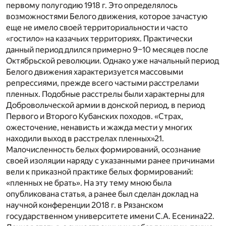
первому полугодию 1918 г. Это определялось
возможностями Белого движения, которое зачастую
еще не имело своей территориальности и часто
«гостило» на казачьих территориях. Практически
данный период длился примерно 9–10 месяцев после
Октябрьской революции. Однако уже начальный период
Белого движения характеризуется массовыми
репрессиями, прежде всего частыми расстрелами
пленных. Подобные расстрелы были характерны для
Добровольческой армии в донской период, в период
Первого и Второго Кубанских походов. «Страх,
ожесточение, ненависть и жажда мести у многих
находили выход в расстрелах пленных»
21
.
Малочисленность белых формирований, осознание
своей изоляции наряду с указанными ранее причинами
вели к приказной практике белых формирований:
«пленных не брать». На эту тему мною была
опубликована статья, а ранее был сделан доклад на
научной конференции 2018 г. в Рязанском
государственном университете имени С.А. Есенина
22
.