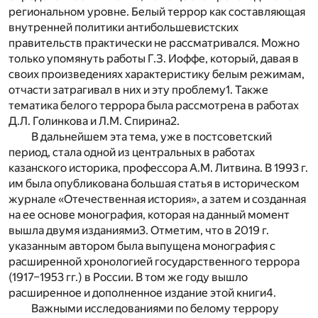
региональном уровне. Белый террор как составляющая
внутренней политики антибольшевистских
правительств практически не рассматривался. Можно
только упомянуть работы Г.З. Иоффе, который, давая в
своих произведениях характеристику белым режимам,
отчасти затрагивал в них и эту проблему
1
. Также
тематика белого террора была рассмотрена в работах
Д.Л. Голинкова и Л.М. Спирина
2
.
В дальнейшем эта тема, уже в постсоветский
период, стала одной из центральных в работах
казанского историка, профессора А.М. Литвина.
В 1993 г.
им была опубликована большая статья в историческом
журнале «Отечественная история», а затем и созданная
на ее основе монография, которая на данный момент
вышла двумя изданиями
3
. Отметим, что в 2019 г.
указанным автором была выпущена монография с
расширенной хронологией государственного террора
(1917–1953 гг.) в России. В том же году вышло
расширенное и дополненное издание этой книги
4
.
Важными исследованиями по белому террору