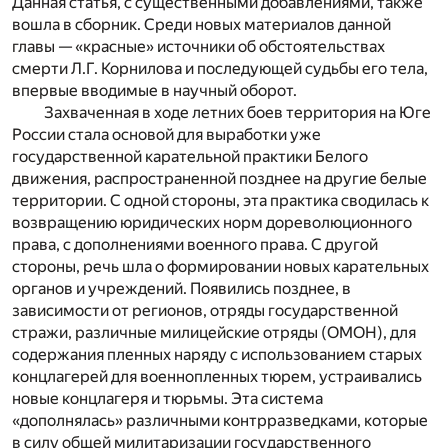
Данная статья, с существенными добавлениями, также
вошла в сборник. Среди новых материалов данной
главы — «красные» источники об обстоятельствах
смерти Л.Г. Корнилова и последующей судьбы его тела,
впервые вводимые в научный оборот.
Захваченная в ходе летних боев территория на Юге
России стала основой для выработки уже
государственной карательной практики Белого
движения, распространенной позднее на другие белые
территории. С одной стороны, эта практика сводилась к
возвращению юридических норм дореволюционного
права, с дополнениями военного права. С другой
стороны, речь шла о формировании новых карательных
органов и учреждений. Появились позднее, в
зависимости от регионов, отряды государственной
стражи, различные милицейские отряды (ОМОН), для
содержания пленных наряду с использованием старых
концлагерей для военнопленных тюрем, устраивались
новые концлагеря и тюрьмы. Эта система
«дополнялась» различными контрразведками, которые
в силу общей милитаризации государственного