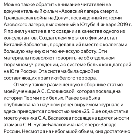
Можно также обратить внимание читателей на
документальный фильм «Азовский лагерь смерти.
Гражданская война на Дону», посвященный истории
Азовского лагеря, выложенный в Ютубе 4 января 2019 г.
Я принял ­участие в его создании в качестве одного из
консультантов. Создателем же этого фильма стал
Виталий Заболотин, проделавший вместе с коллегами
большую научную и техническую работу. Эти
материалы позволяют говорить не об отдельном
тюремном учреждении, а о системе белых концлагерей
на Юге России. Эта система была одной из
составляющих практики белого террора.
Отмечу также размещенную в сборнике статью
моей ученицы А.С. Словиковой, которая посвящена
истории Перми при белых. Ранее она была
опубликована в научном рецензируемом журнале и
здесь приводится полностью вновь
25
. Еще одна статья
моего ученика С.А. Баскакова посвящена деятельности
атамана С.Н. Булак-Балаховича на Северо-Западе
России. Несмотря на небольшой объем, она достаточно