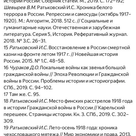
истории России: Сборник статей. М., 2019. С. 172–192;
Шевырев В.М.
Ратьковский И.С. Хроника белого
террора в России. Репрессии и самосуды (октябрь 1917–
1920). М.: Алгоритм, 2018. 512 с. // Социальные и
гуманитарные науки. Отечественная и зарубежная
литература. Серия 5, История. Реферативный журнал.
2018. № 3.С. 26–31.
15
Ратьковский И.С.
Восстановление в России смертной
казни на фронте летом 1917 г. // Новейшая история
России. 2015. № 1.С. 48–58.
16
Чураков Д.О.
Локальные войны как звенья большой
гражданской войны // Эпоха Революции и Гражданской
войны в России. Проблемы истории и историографии.
СПб., 2019. С. 94–102.
17
Там же. С. 95.
18
Ратьковский И.С.
Место финских расстрелов 1918 года
в истории Гражданской войны в России // Карельский
перешеек. Страницы истории. Кн. 3. СПб., 2019. С. 302–
309.
19
Ратьковский И.С.
Лето-осень 1918 года: хроника
чехословацкого мятежа // Мир экономики и права. 2013.