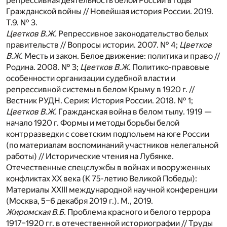
репрессивная деятельность белой России в годы
Гражданской войны // Новейшая история России. 2019.
Т.9. № 3.
Цветков В.Ж.
Репрессивное законодательство белых
правительств // Вопросы истории. 2007. № 4;
Цветков
В.Ж.
Месть и закон. Белое движение: политика и право //
Родина. 2008. № 3;
Цветков В.Ж.
Политико-правовые
особенности организации судебной власти и
репрессивной системы в белом Крыму в 1920 г. //
Вестник РУДН. Серия: История России. 2018. № 1;
Цветков В.Ж.
Гражданская война в белом тылу. 1919 —
начало 1920 г. Формы и методы борьбы белой
контрразведки с советским подпольем на юге России
(по материалам воспоминаний участников нелегальной
работы) // Исторические чтения на Лубянке.
Отечественные спецслужбы в войнах и вооруженных
конфликтах ХХ века (К 75-летию Великой Победы):
Материалы XXIII международной научной конференции
(Москва, 5–6 декабря 2019 г.). М., 2019.
Жиромская В.Б.
Проблема красного и белого террора
1917–1920 гг. в отечественной историографии // Труды