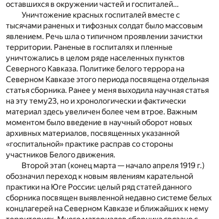
оставшихся в окружении частей и госпиталей…
Уничтожение красных госпиталей вместе с
тысячами раненых и тифозных солдат было массовым
явлением. Речь шла о типичном проявлении зачистки
территории. Раненые в госпиталях и пленные
уничтожались в целом ряде населенных пунктов
Северного Кавказа. Политике белого террора на
Северном Кавказе этого периода посвящена отдельная
статья сборника. Ранее у меня выходила научная статья
на эту тему
23
, но и хронологически и фактически
материал здесь увеличен более чем втрое. Важным
моментом было введение в научный оборот новых
архивных материалов, посвященных указанной
«госпитальной» практике расправ со стороны
участников Белого движения.
Второй этап (конец марта — начало апреля 1919 г.)
обозначил переход к новым явлениям карательной
практики на Юге России: целый ряд статей данного
сборника посвящен выявленной недавно системе белых
конц­лагерей на Северном Кавказе и ближайших к нему