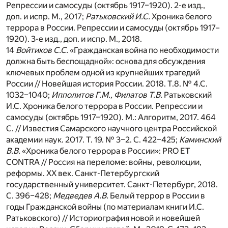
Репрессии и самосуды (октябрь 1917–1920). 2-е изд.,
доп. и испр. М., 2017;
Ратьковский И.С.
Хроника белого
террора в России. Репрессии и самосуды (октябрь 1917–
1920). 3-е изд., доп. и испр. М., 2018.
14
Войтиков С.С.
«Гражданская война по необходимости
должна быть беспощадной»: основа для обсуждения
ключевых проблем одной из крупнейших трагедий
России // Новейшая история России. 2018. Т.8. № 4.С.
1032–1040;
Ипполитов Г.М., Филатов Т.В.
Ратьковский
И.С. Хроника белого террора в России. Репрессии и
самосуды (октябрь 1917–1920). М.: Алгоритм, 2017. 464
С. // Известия Самарского научного центра Российской
академии наук. 2017. Т. 19. № 3–2. С. 422–425;
Каминский
В.В.
«Хроника белого террора в России»: PRO ET
CONTRA // Россия на переломе: войны, революции,
реформы. XX век. Санкт-Петербургский
государственный университет. Санкт-Петербург, 2018.
С. 396–428;
Медведев А.В.
Белый террор в России в
годы Гражданской войны (по материалам книги И.С.
Ратьковского) // Историография новой и новейшей