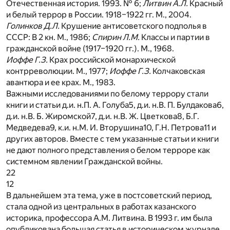
Отечественная история. 1993. № 6;
Литвин А.Л.
Красный
и белый террор в России. 1918–1922 гг. М., 2004.
Голинков Д.Л.
Крушение антисоветского подполья в
СССР: В 2 кн. М., 1986;
Спирин Л.М.
Классы и партии в
гражданской войне (1917–1920 гг.). М., 1968.
Иоффе Г.З.
Крах российской монархической
контрреволюции. М., 1977;
Иоффе Г.З.
Колчаковская
авантюра и ее крах. М., 1983.
Важными исследованиями по белому террору стали
книги и статьи д.и. н.П. А. Голуба
5
, д.и. н.В. П. Булдакова
6
,
д.и. н.В. Б. Жиромской
7
, д.и. н.В. Ж. Цветкова
8
, Б.Г.
Медведева
9
, к.и. н.М. И. Вторушина
10
, Г.Н. Петрова
11
и
других авторов. Вместе с тем указанные статьи и книги
не дают полного представления о белом терроре как
системном явлении Гражданской войны.
22
12
В дальнейшем эта тема, уже в постсоветский период,
стала одной из центральных в работах казанского
историка, профессора А.М. Литвина.
В 1993 г. им была
опубликована большая статья в историческом журнале