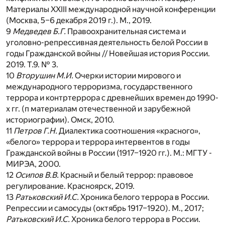
Материалы XXIII международной научной конференции
(Москва, 5–6 декабря 2019 г.). М., 2019.
9
Медведев Б.Г.
Правоохранительная система и
уголовно-репрессивная деятельность белой России в
годы Гражданской войны // Новейшая история России.
2019. Т.9. № 3.
10
Вторушин М.И.
Очерки истории мирового и
международного терроризма, государственного
террора и контртеррора с древнейших времен до 1990-
х гг. (п материалам отечественной и зарубежной
историографии). Омск, 2010.
11
Петров Г.Н.
Диалектика соотношения «красного»,
«белого» террора и террора интервентов в годы
Гражданской войны в России (1917–1920 гг.). М.: МГТУ ­
МИРЭА, 2000.
12
Осипов В.В.
Красный и белый террор: правовое
регулирование. Красноярск, 2019.
13
Ратьковский И.С.
Хроника белого террора в России.
Репрессии и самосуды (октябрь 1917–1920). М., 2017;
Ратьковский И.С.
Хроника белого террора в России.