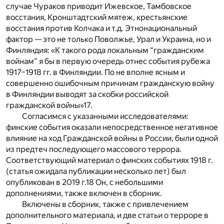
случае Чураков приводит Ижевское, Тамбовское
восстания, Кронштадтский мятеж, крестьянские
восстания против Колчака и т.д. Этнонациональный
фактор — это не только Поволжье, Урал и Украина, но и
Финляндия: «К такого рода локальным “гражданским
войнам” я бы в первую очередь отнес события рубежа
1917–1918 гг. в Финляндии. По не вполне ясным и
совершенно ошибочным причинам гражданскую войну
в Финляндии выводят за скобки российской
гражданской войны»
17
.
Согласимся с указанными исследователями:
финские события оказали непосредственное негативное
влияние на ход Гражданской войны в России, были одной
из предтеч последующего массового террора.
Соответствующий материал о финских событиях 1918 г.
(статья ожидала публикации несколько лет) был
опубликован в 2019 г.
18
Он, с небольшими
дополнениями, также включен в сборник.
Включены в сборник, также с привлечением
дополнительного материала, и две статьи о терроре в