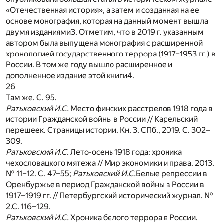
«Отечественная история», а затем и созданная на ее
основе монография, которая на данный момент вышла
двумя изданиями
3
. Отметим, что в 2019 г. указанным
автором была выпущена монография с расширенной
хронологией государственного террора (1917–1953 гг.) в
России. В том же году вышло расширенное и
дополненное издание этой книги
4
.
26
Там же. С. 95.
Ратьковский И.С.
Место финских расстрелов 1918 года в
истории Гражданской войны в России // Карельский
перешеек. Страницы истории. Кн. 3. СПб., 2019. С. 302–
309.
Ратьковский И.С.
Лето-осень 1918 года: хроника
чехословацкого мятежа // Мир экономики и права. 2013.
№ 11–12. С.
47–55;
Ратьковский И.С.
Белые репрессии в
Оренбуржье в период Гражданской войны в России в
1917–1919 гг. // Петербургский исторический журнал. №
2.С. 116–129.
Ратьковский И.С.
Хроника белого террора в России.