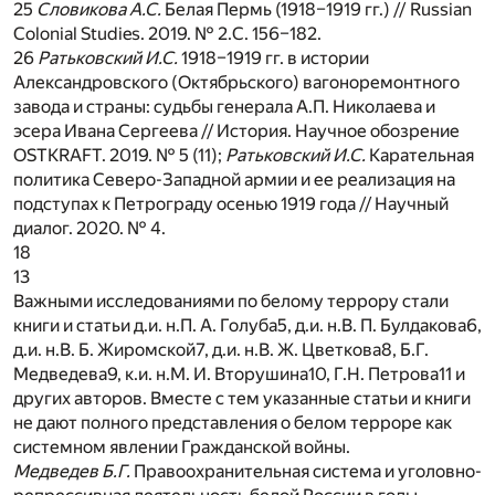
25
Словикова А.С.
Белая Пермь (1918–1919 гг.) //
Russian
Colonial Studies. 2019. № 2.С. 156–182.
26
Ратьковский И.С.
1918–1919 гг. в истории
Александровского (Октябрьского) вагоноремонтного
завода и страны: судьбы генерала А.П. Николаева и
эсера Ивана Сергеева // История. Научное обозрение
OSTKRAFT. 2019. № 5 (11);
Ратьковский И.С.
Карательная
политика Северо-Западной армии и ее реализация на
подступах к Петрограду осенью 1919 года // Научный
диалог. 2020. № 4.
18
13
Важными исследованиями по белому террору стали
книги и статьи д.и. н.П. А. Голуба
5
, д.и. н.В. П. Булдакова
6
,
д.и. н.В. Б. Жиромской
7
, д.и. н.В. Ж. Цветкова
8
, Б.Г.
Медведева
9
, к.и. н.М. И. Вторушина
10
, Г.Н. Петрова
11
и
других авторов. Вместе с тем указанные статьи и книги
не дают полного представления о белом терроре как
системном явлении Гражданской войны.
Медведев Б.Г.
Правоохранительная система и уголовно-