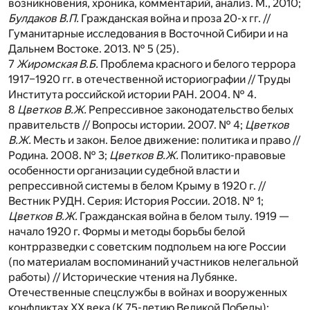
возникновения, хроника, комментарий, анализ. М., 2010;
Булдаков В.П.
Гражданская война и проза 20-х гг. //
Гуманитарные исследования в Восточной Сибири и на
Дальнем Востоке. 2013. № 5 (25).
7
Жиромская В.Б.
Проблема красного и белого террора
1917–1920 гг. в отечественной историографии // Труды
Института российской истории РАН. 2004. № 4.
8
Цветков В.Ж.
Репрессивное законодательство белых
правительств // Вопросы истории. 2007. № 4;
Цветков
В.Ж.
Месть и закон. Белое движение: политика и право //
Родина. 2008. № 3;
Цветков В.Ж.
Политико-правовые
особенности организации судебной власти и
репрессивной системы в белом Крыму в 1920 г. //
Вестник РУДН. Серия: История России. 2018. № 1;
Цветков В.Ж.
Гражданская война в белом тылу. 1919 —
начало 1920 г. Формы и методы борьбы белой
контрразведки с советским подпольем на юге России
(по материалам воспоминаний участников нелегальной
работы) // Исторические чтения на Лубянке.
Отечественные спецслужбы в войнах и вооруженных
конфликтах ХХ века (К 75-летию Великой Победы):