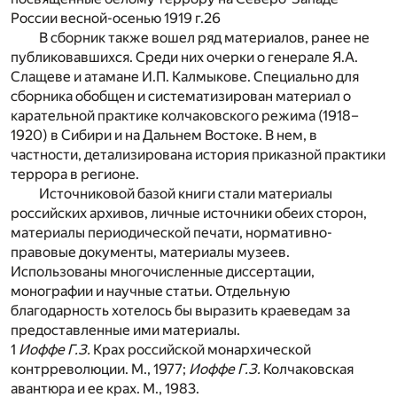
России весной-осенью 1919 г.
26
В сборник также вошел ряд материалов, ранее не
публиковавшихся. Среди них очерки о генерале Я.А.
Слащеве и атамане И.П. Калмыкове. Специально для
сборника обобщен и систематизирован материал о
карательной практике колчаковского режима (1918–
1920) в Сибири и на Дальнем Востоке. В нем, в
частности, детализирована история приказной практики
террора в регионе.
Источниковой базой книги стали материалы
российских архивов, личные источники обеих сторон,
материалы периодической печати, нормативно-
правовые документы, материалы музеев.
Использованы многочисленные диссертации,
монографии и научные статьи. Отдельную
благодарность хотелось бы выразить краеведам за
предоставленные ими материалы.
1
Иоффе Г.З.
Крах российской монархической
контрреволюции. М., 1977;
Иоффе Г.З.
Колчаковская
авантюра и ее крах. М., 1983.