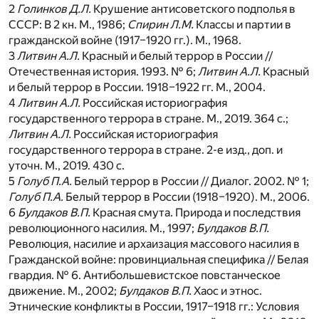
2
Голинков Д.Л.
Крушение антисоветского подполья в
СССР: В 2 кн. М., 1986;
Спирин Л.М.
Классы и партии в
гражданской войне (1917–1920 гг.). М., 1968.
3
Литвин А.Л.
Красный и белый террор в России //
Отечественная история. 1993. № 6;
Литвин А.Л.
Красный
и белый террор в России. 1918–1922 гг. М., 2004.
4
Литвин А.Л.
Российская историография
государственного террора в стране. М., 2019. 364 с.;
Литвин А.
Л.
Российская историография
государственного террора в стране. 2-е изд., доп. и
уточн. М., 2019. 430 с.
5
Голуб П.А.
Белый террор в России // Диалог. 2002. № 1;
Голуб П.А.
Белый террор в России (1918–1920). М., 2006.
6
Булдаков В.П.
Красная смута. Природа и последствия
революционного насилия. М., 1997;
Булдаков В.П.
Революция, насилие и архаизация массового насилия в
Гражданской войне: провинциальная специфика // Белая
гвардия. № 6. Антибольшевистское повстанческое
движение. М., 2002;
Булдаков В.П.
Хаос и этнос.
Этнические конфликты в России, 1917–1918 гг.: Условия