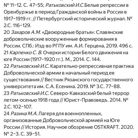
№ 11–12. С.
47–55;
Ратьковский И.С.
Белые репрессии в
Оренбуржье в период Гражданской войны в России в
1917–1919 гг. // Петербургский исторический журнал. №
2.С. 116–129.
20
Захаров А.М.
«Двоюродные братья»: Славянские
добровольческие вооруженные формирования в
России. СПб.: Изд-во РГПУ им. А.И. Герцена, 2019. 496 с.
21
Карпенко С. В.
Очерки истории Белого движения на
юге России (1917–1920 гг.). М., 2014. С. 144.
22
Ратьковский И.С.
Карательно-репрессивная практика
Добровольческой армии в начальный период ее
существования // Вестник Рязанского государственного
университета им. С.А. Есенина. 2019. № 3.С. 77–88.
23
Ратьковский И.С.
Северо-Кавказский белый террор
летом-осенью 1918 года // Юрист-Правоведъ. 2014. №
2.С. 102–107.
24
Разина М.А.
Лагеря для военнопленных,
организованные Добровольческой армией на Юге
России // История. Научное обозрение OSTKRAFT. 2020.
№ 2–3. С. 39–51.