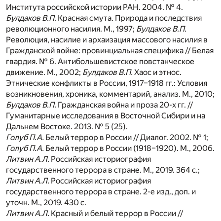
Института российской истории РАН. 2004. № 4.
Булдаков В.П.
Красная смута. Природа и последствия
революционного насилия. М., 1997;
Булдаков В.П.
Революция, насилие и архаизация массового насилия в
Гражданской войне: провинциальная специфика // Белая
гвардия. № 6. Антибольшевистское повстанческое
движение. М., 2002;
Булдаков В.П.
Хаос и этнос.
Этнические конфликты в России, 1917–1918 гг.: Условия
возникновения, хроника, комментарий, анализ. М., 2010;
Булдаков В.П.
Гражданская война и проза 20-х гг. //
Гуманитарные исследования в Восточной Сибири и на
Дальнем Востоке. 2013. № 5 (25).
Голуб П.А.
Белый террор в России // Диалог. 2002. № 1;
Голуб П.А.
Белый террор в России (1918–1920). М., 2006.
Литвин А.Л.
Российская историография
государственного террора в стране. М., 2019. 364 с.;
Литвин А.
Л.
Российская историография
государственного террора в стране. 2-е изд., доп. и
уточн. М., 2019. 430 с.
Литвин А.Л.
Красный и белый террор в России //