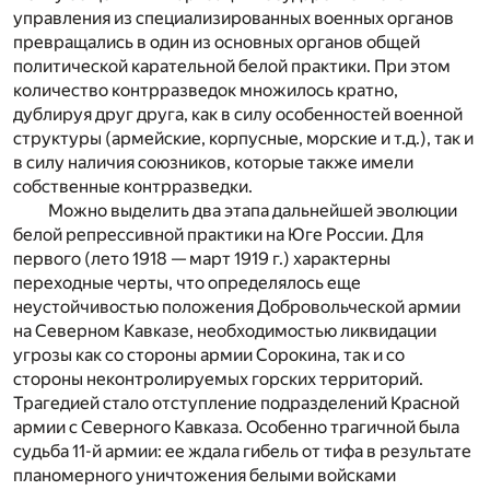
управления из специализированных военных органов
превращались в один из основных органов общей
политической карательной белой практики. При этом
количество контрразведок множилось кратно,
дублируя друг друга, как в силу особенностей военной
структуры (армейские, корпусные, морские и т.д.), так и
в силу наличия союзников, которые также имели
собственные контрразведки.
Можно выделить два этапа дальнейшей эволюции
белой репрессивной практики на Юге России. Для
первого (лето 1918 — март 1919 г.) характерны
переходные черты, что определялось еще
неустойчивостью положения Добровольческой армии
на Северном Кавказе, необходимостью ликвидации
угрозы как со стороны армии Сорокина, так и со
стороны неконтролируемых горских территорий.
Трагедией стало отступление подразделений Красной
армии с Северного Кавказа. Особенно трагичной была
судьба 11-й армии: ее ждала гибель от тифа в результате
планомерного уничтожения белыми войсками