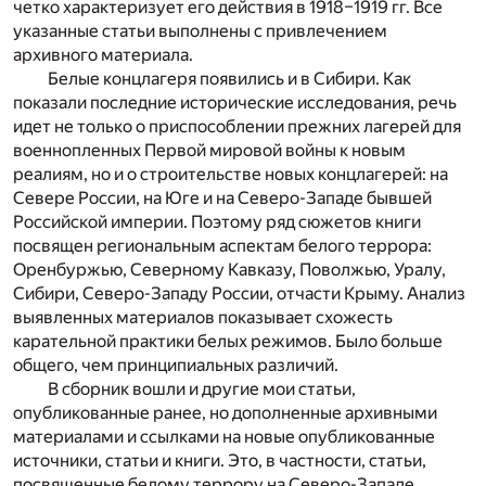
четко характеризует его действия в 1918–1919 гг. Все
указанные статьи выполнены с привлечением
архивного материала.
Белые концлагеря появились и в Сибири. Как
показали последние исторические исследования, речь
идет не только о приспособлении прежних лагерей для
военнопленных Первой мировой войны к новым
реалиям, но и о строительстве новых концлагерей: на
Севере России, на Юге и на Северо-Западе бывшей
Российской империи. Поэтому ряд сюжетов книги
посвящен региональным аспектам белого террора:
Оренбуржью, Северному Кавказу, Поволжью, Уралу,
Сибири, Северо-Западу России, отчасти Крыму. Анализ
выявленных материалов показывает схожесть
карательной практики белых режимов. Было больше
общего, чем принципиальных различий.
В сборник вошли и другие мои статьи,
опубликованные ранее, но дополненные архивными
материалами и ссылками на новые опубликованные
источники, статьи и книги. Это, в частности, статьи,
посвященные белому террору на Северо-Западе