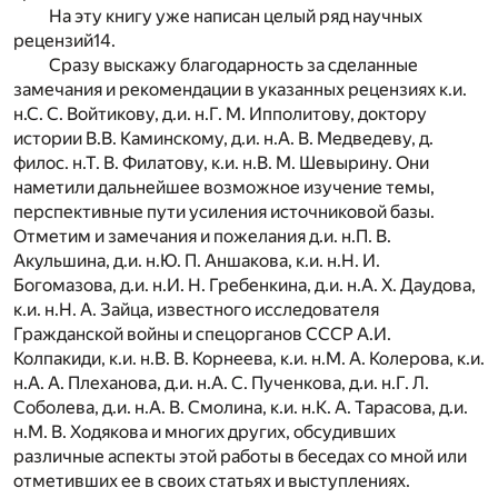
На эту книгу уже написан целый ряд научных
рецензий
14
.
Сразу выскажу благодарность за сделанные
замечания и рекомендации в указанных рецензиях к.и.
н.С. С. Войтикову, д.и. н.Г. М. Ипполитову, доктору
истории В.В. Каминскому, д.и. н.А. В. Медведеву, д.
филос. н.Т. В. Филатову, к.и. н.В. М. Шевырину. Они
наметили дальнейшее возможное изучение темы,
перспективные пути усиления источниковой базы.
Отметим и замечания и пожелания д.и. н.П. В.
Акульшина, д.и. н.Ю. П. Аншакова, к.и. н.Н. И.
Богомазова, д.и. н.И. Н. Гребенкина, д.и. н.А. Х. Даудова,
к.и. н.Н. А. Зайца, известного исследователя
Гражданской войны и спецорганов СССР А.И.
Колпакиди, к.и. н.В. В. Корнеева, к.и. н.М. А. Колерова, к.и.
н.А. А. Плеханова, д.и. н.А. С. Пученкова, д.и. н.Г. Л.
Соболева, д.и. н.А. В. Смолина, к.и. н.К. А. Тарасова, д.и.
н.М. В. Ходякова и многих других, обсудивших
различные аспекты этой работы в беседах со мной или
отметивших ее в своих статьях и выступлениях.