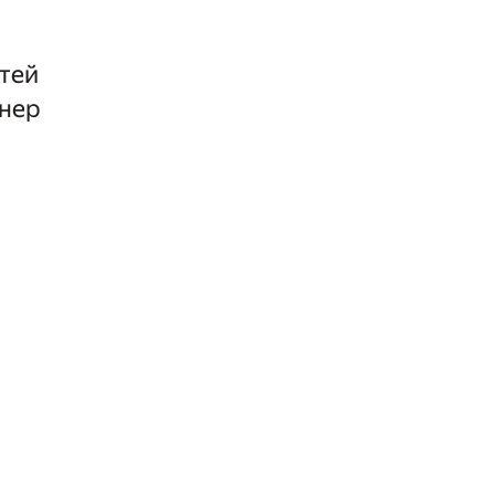
етей
нер