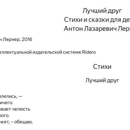
Лучший друг
Стихи и сказки для д
Антон Лазаревич Лер
ч Лернер, 2016
еллектуальной издательской системе Ridero
Стихи
Лучший друг
олелись, —
ичего.
ывает челюсть
рого.
жет, – обещаю,