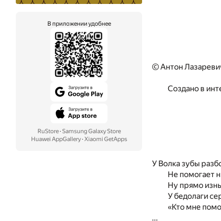
В приложении удобнее
© Антон Лазареви
Создано в инт
RuStore
·
Samsung Galaxy Store
Huawei AppGallery
·
Xiaomi GetApps
У Волка зубы разб
Не помогает н
Ну прямо изн
У бедолаги се
«Кто мне помо
...