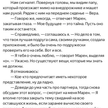
Нам сигналят. Повернув головы, мы видим папу,
который проезжает мимо на внедорожнике и машет
нам рукой. Рядом с ним на переднем сиденье — Вера.
— Говорю же, никогда, — отвечает Марен,
закатывая глаза. — Мое будущее — это тайна. Пусть оно
таким и останется.
— Справедливо, — соглашаюсь я. — Но дело в том,
что твоя лучшая подруга сама, своими ручками, создала
приложение, и было бы очень по-подружески
проверить его на себе. Вот и все.
— Я тебя о-очень люблю, — говорит Марен, выделяя
«о». — Ужасно. Но существуют вещи, которые мы знать
не должны.
Я отмахиваюсь:
— Кое-кто предпочитает иметь некоторое
представление, ну да ладно.
— Доведи до ума часть про партнера, тогда снова
обсудим этот вопрос, — смотрит на меня Марен. — Я
вполне готова закрыть тему свиданий на всю
оставшуюся жизнь, если заранее вычислю своего