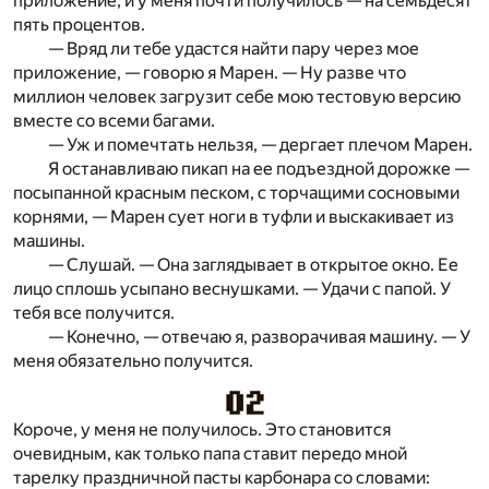
приложение, и у меня почти получилось — на семьдесят
пять процентов.
— Вряд ли тебе удастся найти пару через мое
приложение, — говорю я Марен. — Ну разве что
миллион человек загрузит себе мою тестовую версию
вместе со всеми багами.
— Уж и помечтать нельзя, — дергает плечом Марен.
Я останавливаю пикап на ее подъездной дорожке —
посыпанной красным песком, с торчащими сосновыми
корнями, — Марен сует ноги в туфли и выскакивает из
машины.
— Слушай. — Она заглядывает в открытое окно. Ее
лицо сплошь усыпано веснушками. — Удачи с папой. У
тебя все получится.
— Конечно, — отвечаю я, разворачивая машину. — У
меня обязательно получится.
Короче, у меня не получилось. Это становится
очевидным, как только папа ставит передо мной
тарелку праздничной пасты карбонара со словами: