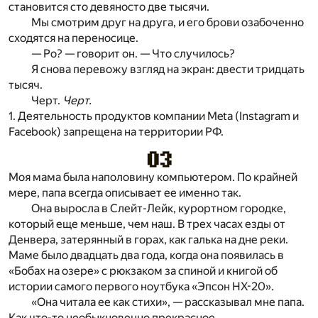
становится сто девяносто две тысячи.
Мы смотрим друг на друга, и его брови озабоченно
сходятся на переносице.
— Ро? — говорит он. — Что случилось?
Я снова перевожу взгляд на экран: двести тридцать
тысяч.
Черт.
Черт.
1. Деятельность продуктов компании Meta (Instagram и
Facebook) запрещена на территории РФ.
Моя мама была наполовину компьютером. По крайней
мере, папа всегда описывает ее именно так.
Она выросла в Слейт-Лейк, курортном городке,
который еще меньше, чем наш. В трех часах езды от
Денвера, затерянный в горах, как галька на дне реки.
Маме было двадцать два года, когда она появилась в
«Бобах на озере» с рюкзаком за спиной и книгой об
истории самого первого ноутбука «Эпсон HX-20».
«Она читала ее как стихи», — рассказывал мне папа.
Как что-то необыкновенно прекрасное.