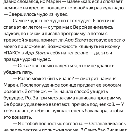
давно сломался, но Марен — маленькая: если сползает
немного на кресле, попадает головой как раз куда надо.
— Свершилось чудо из чудес.
Самое чудесное чудо из всех чудес. Я почти не
спала этим летом — с утра мы с Верой занимались
наукой, по ночам я писала программу, а потом с
тревогой ждала, примет ли
App Store
тестовую версию
моего приложения. Возможность кликнуть на иконку
«ПАКС» в
App Store
у себя на телефоне — да, это и
правда чудо из чудес.
— Остается только надеяться, что мне удалось
убедить папу.
— Разве может быть иначе? — смотрит на меня
Марен. Послеполуденное солнце придает ее волосам
розоватый оттенок. — Ты нашла способ увидеть
будущее, Ро. За три месяца сама написала программу. —
Ее брови удивленно взлетают, прячась под челкой. — У
тебя талант, и тебе не нужна степень бакалавра, чтобы
это доказать.
— Я с тобой полностью согласна. — Останавливаюсь
на перекрестке у подножия холма. В Свитчбэк-Ридж нет