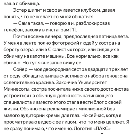
наша любимица.
Эстер шипит и сворачивается клубком, давая
понять, что не желает со мной общаться.
— Сама такая, — говорю я и, разблокировав
телефон, захожу в инстаграм
[1]
.
Почти восемь вечера, предпоследняя пятница лета.
У меня в ленте полно фотографий людей у костра на
берегу озера, или в Скалистых горах, или сидящих в
обнимку на капоте машины. Все нормально, все как
обычно. Но тут я внезапно вижу ее.
Сойер — моя двоюродная сестра двадцати трех лет
от роду, обладательница счастливого набора генов; она
ослепительно красива. Закончив Университет
Миннесоты, сестра посчитала ниже своего достоинства
устроиться на обычную должность начинающего
специалиста и вместо этого стала вести блог о своей
жизни. Обычно она рекламирует миллионной без
малого аудитории кремы для глаз. Но сейчас, когда я
просматриваю видео с ее лицом, что-то меня цепляет. Я
не сразу понимаю, что именно. Логотип «ПАКС»