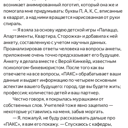
возникает анимированный логотип, который она же и
помогала мне придумывать: буквы П, А, К, С, вписанные
в квадрат, а над ними вращается нарисованная от руки
спираль.
— Я взяла за основу идею детской игры «Палаццо,
Апартаменты, Квартира, Сторожка» и добавила к ней
анкету, составленную с учетом научных данных.
Проанализировав ответы человека на вопросы анкеты,
приложение очень точно предсказывает его будущее.
Анкету я делала вместе с Верой Кинкейд, известным
психологом-бихевиористом. После того как вы
отвечаете на все вопросы, «ПАКС» обрабатывает ваши
данные и выдает информацию по четырем основным
аспектам вашего будущего: город, где вы будете жить;
профессия; количество детей и ваш партнер.
Честно говоря, я покрылась мурашками от
собственных слов. Учителей тоже явно зацепило —
некоторые уставились на меня, забыв моргать.
— Я, пожалуй, не буду рассказывать дальше про
«ПАКС», я вам его покажу. — Спускаюсь с кафедры,