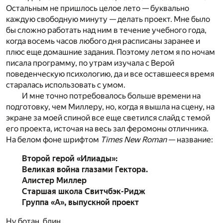
Остальным не пришлось целое лето — буквально
каждую свободную минуту — делать проект. Мне было
бы сложно работать над ним в течение учебного года,
когда восемь часов любого дня расписаны заранее и
плюс еще домашние задания. Поэтому летом я по ночам
писала программу, по утрам изучала с Верой
поведенческую психологию, да и все оставшееся время
старалась использовать с умом.
И мне точно потребовалось больше времени на
подготовку, чем Миллеру, но, когда я вышла на сцену, на
экране за моей спиной все еще светился слайд с темой
его проекта, источая на весь зал феромоны отличника.
На белом фоне шрифтом
Times New Roman
— название:
Второй герой «Илиады»:
Великая война глазами Гектора.
Алистер Миллер
Старшая школа Свитчбэк-Ридж
Группа «А», выпускной проект
Ну ботан, блин.