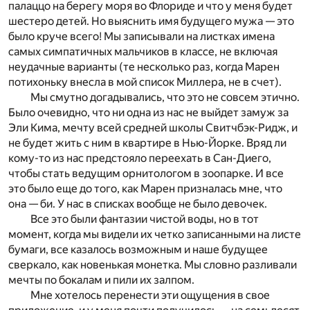
палаццо на берегу моря во Флориде и что у меня будет
шестеро детей. Но выяснить имя будущего мужа — это
было круче всего! Мы записывали на листках имена
самых симпатичных мальчиков в классе, не включая
неудачные варианты (те несколько раз, когда Марен
потихоньку внесла в мой список Миллера, не в счет).
Мы смутно догадывались, что это не совсем этично.
Было очевидно, что ни одна из нас не выйдет замуж за
Эли Кима, мечту всей средней школы Свитчбэк-Ридж, и
не будет жить с ним в квартире в Нью-Йорке. Вряд ли
кому-то из нас предстояло переехать в Сан-Диего,
чтобы стать ведущим орнитологом в зоопарке. И все
это было еще до того, как Марен призналась мне, что
она — би. У нас в списках вообще не было девочек.
Все это были фантазии чистой воды, но в тот
момент, когда мы видели их четко записанными на листе
бумаги, все казалось возможным и наше будущее
сверкало, как новенькая монетка. Мы словно разливали
мечты по бокалам и пили их залпом.
Мне хотелось перенести эти ощущения в свое