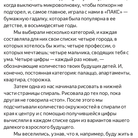
когда выключить микроволновку, чтобы попкорн не
подгорел, и, самое главное, играла с нами в «ПАКС» —
бумажную гадалку, которая была популярна в ее
детстве, в восьмидесятые годы.
Мы выбирали несколько категорий, и каждая
составляла для них свои списки: четыре города, в
которых хотелось бы жить; четыре профессии, о
которых мечтаешь; четыре мальчика, сводящих тебя с
ума. Четыре цифры — каждый раз новые, —
обозначающие количество твоих будущих детей. И,
конечно, постоянная категория: палаццо, апартаменты,
квартира, сторожка.
Затем одна из нас начинала рисовать в нижней
части страницы спираль. Рисовала до тех пор, пока
другая не говорила «стоп». После этого мы
подсчитывали количество окружностей в спирали от
края к центру и с помощью получившейся цифры
вычисляли в каждом списке один из вариантов нашего
далекого взрослого будущего.
Мы веселились, узнав, что я, например, буду жить в