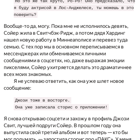
Но это же так круто, Ро-Ро! Оно предсказало, что
я буду актрисой в Лос-Анджелесе, ты можешь в это
поверить?
Вообще-то да, могу. Пока мне не исполнилось девять,
Сойер жила в Свитчбэк-Ридж, а потом дядя Хардинг
нашел новую работу в Миннеаполисе и перевез туда
семью. С тех пор мы в основном переписываемся в
мессенджерах или обмениваемся личными
сообщениями в соцсетях, но, даже выражая эмоции
пикселями, Сойер ухитряется делать это драматичнее
всех моих знакомых.
Я не успеваю ответить, как она уже шлет новое
сообщение:
Джози тоже в восторге.
Она уже записала сторис о приложении!
Я снова открываю соцсети и захожу в профиль Джози
Свит, лучшей подруги Сойер. В прошлом году она
выпустила свой третий альбом и вот теперь — кто бы
мог подумать, — запостила сторис про «ПАКС». У меня