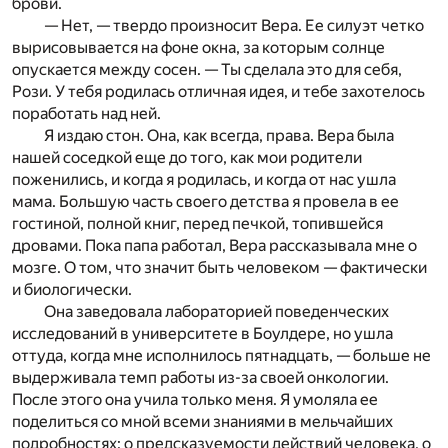
брови.
— Нет, — твердо произносит Вера. Ее силуэт четко
вырисовывается на фоне окна, за которым солнце
опускается между сосен. — Ты сделала это для себя,
Рози. У тебя родилась отличная идея, и тебе захотелось
поработать над ней.
Я издаю стон. Она, как всегда, права. Вера была
нашей соседкой еще до того, как мои родители
поженились, и когда я родилась, и когда от нас ушла
мама. Большую часть своего детства я провела в ее
гостиной, полной книг, перед печкой, топившейся
дровами. Пока папа работал, Вера рассказывала мне о
мозге. О том, что значит быть человеком — фактически
и биологически.
Она заведовала лабораторией поведенческих
исследований в университете в Боулдере, но ушла
оттуда, когда мне исполнилось пятнадцать, — больше не
выдерживала темп работы из-за своей онкологии.
После этого она учила только меня. Я умоляла ее
поделиться со мной всеми знаниями в мельчайших
подробностях: о предсказуемости действий человека, о