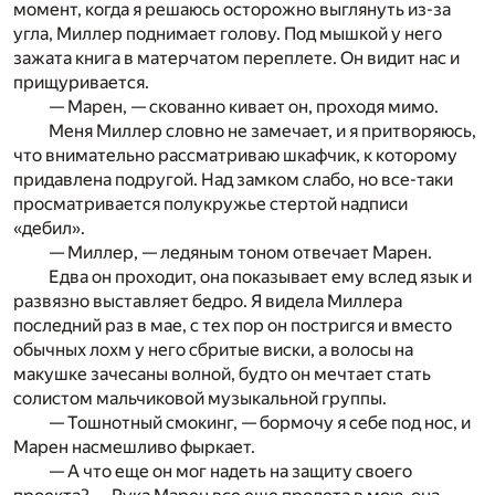
момент, когда я решаюсь осторожно выглянуть из-за
угла, Миллер поднимает голову. Под мышкой у него
зажата книга в матерчатом переплете. Он видит нас и
прищуривается.
— Марен, — скованно кивает он, проходя мимо.
Меня Миллер словно не замечает, и я притворяюсь,
что внимательно рассматриваю шкафчик, к которому
придавлена подругой. Над замком слабо, но все-таки
просматривается полукружье стертой надписи
«дебил».
— Миллер, — ледяным тоном отвечает Марен.
Едва он проходит, она показывает ему вслед язык и
развязно выставляет бедро. Я видела Миллера
последний раз в мае, с тех пор он постригся и вместо
обычных лохм у него сбритые виски, а волосы на
макушке зачесаны волной, будто он мечтает стать
солистом мальчиковой музыкальной группы.
— Тошнотный смокинг, — бормочу я себе под нос, и
Марен насмешливо фыркает.
— А что еще он мог надеть на защиту своего