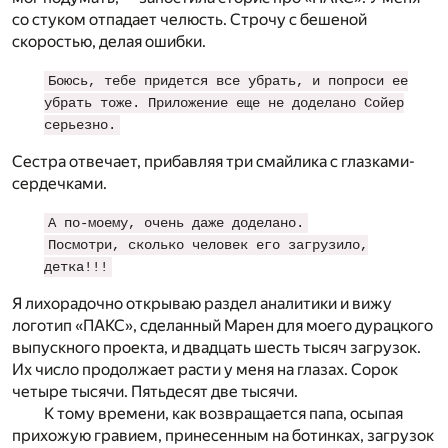
со стуком отпадает челюсть. Cтрочу с бешеной
скоростью, делая ошибки.
Боюсь, тебе придется все убрать, и попроси ее
убрать тоже. Приложение еще не доделано Сойер
серьезно.
Сестра отвечает, прибавляя три смайлика с глазками-
сердечками.
А по-моему, очень даже доделано.
Посмотри, сколько человек его загрузило,
детка!!!
Я лихорадочно открываю раздел аналитики и вижу
логотип «ПАКС», сделанный Марен для моего дурацкого
выпускного проекта, и двадцать шесть тысяч загрузок.
Их число продолжает расти у меня на глазах. Сорок
четыре тысячи. Пятьдесят две тысячи.
К тому времени, как возвращается папа, осыпая
прихожую гравием, принесенным на ботинках, загрузок