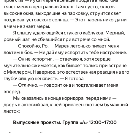
проекта? — Рука Марен все еще продета в мою, она
тянет меня в центральный холл. Там пусто, сквозь
высокие окна, выходящие на парковку, струится свет
позднеавгустовского солнца. — Этот парень никогда ни
в чем не знает меры.
Я слышу удаляющийся стук его каблуков. Мерный,
ровный шаг, не сбившийся при встрече со мной.
— Спокойно, Ро. — Марен легонько пихает меня
локтем в бок. — Не дай ему испортить тебе настроение.
— Он не испортил, — отвечаю я, хотя сердце
мучительно сжимается, как бывает только при встрече
с Миллером. Наверное, это естественная реакция на его
глубочайшую ненависть. — Я готова.
— Отлично, — говорит она и подталкивает меня
вперед.
Мы оказались в конце коридора, перед нами —
дверь в актовый зал, к ней приклеен скотчем бумажный
листок:
Выпускные проекты. Группа «А» 12:00–17:00