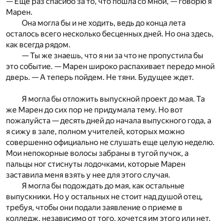
— Еще раз спасибо за то, что пошла со мной, — говорю я
Марен.
Она могла бы и не ходить, ведь до конца лета
осталось всего несколько бесценных дней. Но она здесь,
как всегда рядом.
— Ты же знаешь, что я ни за что не пропустила бы
это событие. — Марен широко распахивает передо мной
дверь. — А теперь пойдем. Не тяни. Будущее ждет.
Я могла бы отложить выпускной проект до мая. Та
же Марен до сих пор не придумала тему. Но вот
пожалуйста — десять дней до начала выпускного года, а
я сижу в зале, полном учителей, которых можно
совершенно официально не слушать еще целую неделю.
Мои непокорные волосы забраны в тугой пучок, а
пальцы ног стиснуты лодочками, которые Марен
заставила меня взять у нее для этого случая.
Я могла бы подождать до мая, как остальные
выпускники. Но у остальных не стоит над душой отец,
требуя, чтобы они подали заявление о приеме в
колледж, независимо от того, хочется им этого или нет.