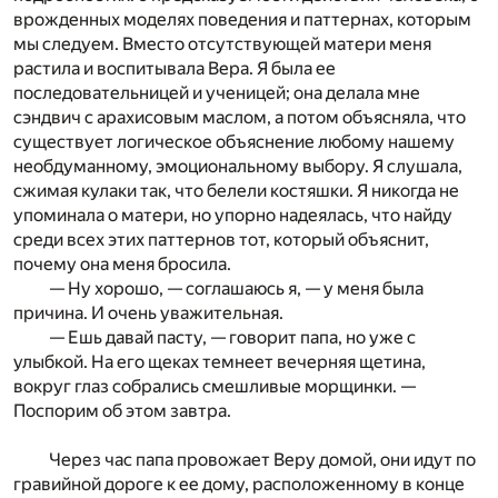
врожденных моделях поведения и паттернах, которым
мы следуем. Вместо отсутствующей матери меня
растила и воспитывала Вера. Я была ее
последовательницей и ученицей; она делала мне
сэндвич с арахисовым маслом, а потом объясняла, что
существует логическое объяснение любому нашему
необдуманному, эмоциональному выбору. Я слушала,
сжимая кулаки так, что белели костяшки. Я никогда не
упоминала о матери, но упорно надеялась, что найду
среди всех этих паттернов тот, который объяснит,
почему она меня бросила.
— Ну хорошо, — соглашаюсь я, — у меня была
причина. И очень уважительная.
— Ешь давай пасту, — говорит папа, но уже с
улыбкой. На его щеках темнеет вечерняя щетина,
вокруг глаз собрались смешливые морщинки. —
Поспорим об этом завтра.
Через час папа провожает Веру домой, они идут по
гравийной дороге к ее дому, расположенному в конце