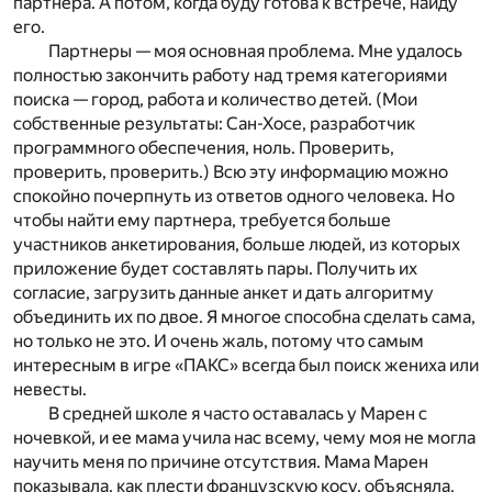
партнера. А потом, когда буду готова к встрече, найду
его.
Партнеры — моя основная проблема. Мне удалось
полностью закончить работу над тремя категориями
поиска — город, работа и количество детей. (Мои
собственные результаты: Сан-Хосе, разработчик
программного обеспечения, ноль. Проверить,
проверить, проверить.) Всю эту информацию можно
спокойно почерпнуть из ответов одного человека. Но
чтобы найти ему партнера, требуется больше
участников анкетирования, больше людей, из которых
приложение будет составлять пары. Получить их
согласие, загрузить данные анкет и дать алгоритму
объединить их по двое. Я многое способна сделать сама,
но только не это. И очень жаль, потому что самым
интересным в игре «ПАКС» всегда был поиск жениха или
невесты.
В средней школе я часто оставалась у Марен с
ночевкой, и ее мама учила нас всему, чему моя не могла
научить меня по причине отсутствия. Мама Марен
показывала, как плести французскую косу, объясняла,