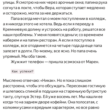
улицы. Я смотрю на них через арочные окна; папина рука
согнута в локте, чтобы Вера, которая ступает медленно
и осторожно, могла за нее держаться.
Папа всегда мечтал о моем поступлении в колледж,
а я никогда этого не хотела. Ведь если я перееду в
Кремниевую долину и устроюсь на работу, решатся все
наши проблемы. У меня появятся деньги; со временем
наберем и на папин ресторан. А если я поступлю в
колледж, все отодвинется на четыре года да еще папа
залезет в долги. По-моему, все ясно. Но папа очень
упрямый. Мы оба такие.
Жужжит телефон — пришла эсэмэска от Марен.
Как успехи?
Мысленно отвечаю: «Никак». Но я пока слишком
расстроена, чтобы это обсуждать. Пересекаю гостиную
и шлепаюсь спиной в подушки на старенькую бугристую
тахту, спугнув Эстер. Ей уже восемь лет. Мы нашли ее
когда-то на заднем дворе кофейни. Она полосатая, с
колкими усами и вредным характером, но все равно