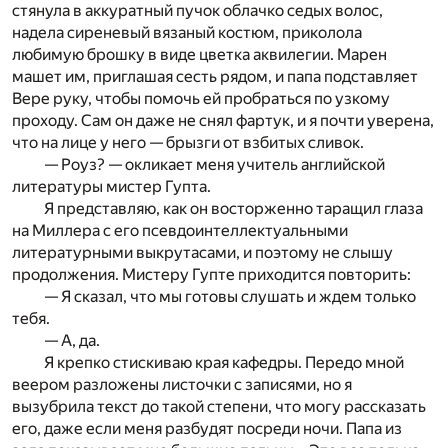
стянула в аккуратный пучок облачко седых волос,
надела сиреневый вязаный костюм, приколола
любимую брошку в виде цветка аквилегии. Марен
машет им, приглашая сесть рядом, и папа подставляет
Вере руку, чтобы помочь ей пробраться по узкому
проходу. Сам он даже не снял фартук, и я почти уверена,
что на лице у него — брызги от взбитых сливок.
— Роуз? — окликает меня учитель английской
литературы мистер Гупта.
Я представляю, как он восторженно таращил глаза
на Миллера с его псевдоинтеллектуальными
литературными выкрутасами, и поэтому не слышу
продолжения. Мистеру Гупте приходится повторить:
— Я сказал, что мы готовы слушать и ждем только
тебя.
— А, да.
Я крепко стискиваю края кафедры. Передо мной
веером разложены листочки с записями, но я
вызубрила текст до такой степени, что могу рассказать
его, даже если меня разбудят посреди ночи. Папа из