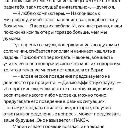
зала показывает мне большие пальцы. «Это все только
ради тебя, так что слушай внимательно», — думаю я.
— Я люблю компьютеры. — Наклоняюсь к
микрофону, и мой голос наполняет зал, подобно гласу
Божьему. — Я всегда их любила. И, как ни странно, люди
похожи на компьютеры гораздо больше, чем мы
думаем.
Тут парень со смузи, поперхнувшись воздухом из
соломинки, сгибается пополам и начинает кашлять в
ладонь. Приходится переждать. Наконец все шесть
учителей снова поворачиваются ко мне, и я говорю им
то, что в течение многих лет слышала от Веры:
— Человеческое поведение предсказуемо на
девяносто три процента. — Делаю эффектную паузу. —
И теоретически, если знать все о происхождении и
воспитании какого-либо человека, можно точно
предугадать его поведение в разных ситуациях.
Поэтому я создала приложение, которое, получив
ответы на определенные вопросы, может предсказать
ваше будущее. Оно называется «ПАКС».
Марен издает громкий возглас, и на экране