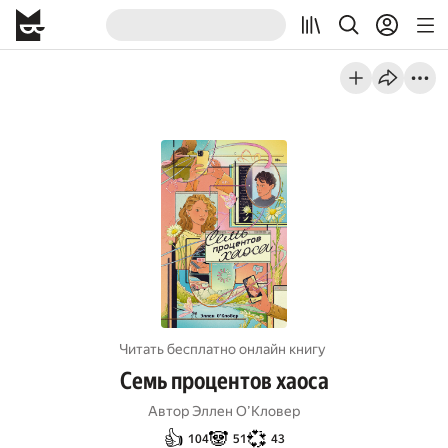
Читать бесплатно онлайн книгу
Семь процентов хаоса
Автор
Эллен О’Кловер
👍
🐼
💞
104
51
43