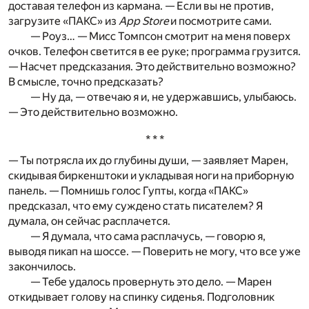
доставая телефон из кармана. — Если вы не против,
загрузите «ПАКС» из
App Store
и посмотрите сами.
— Роуз… — Мисс Томпсон смотрит на меня поверх
очков. Телефон светится в ее руке; программа грузится.
— Насчет предсказания. Это действительно возможно?
В смысле, точно предсказать?
— Ну да, — отвечаю я и, не удержавшись, улыбаюсь.
— Это действительно возможно.
* * *
— Ты потрясла их до глубины души, — заявляет Марен,
скидывая биркенштоки и укладывая ноги на приборную
панель. — Помнишь голос Гупты, когда «ПАКС»
предсказал, что ему суждено стать писателем? Я
думала, он сейчас расплачется.
— Я думала, что сама расплачусь, — говорю я,
выводя пикап на шоссе. — Поверить не могу, что все уже
закончилось.
— Тебе удалось провернуть это дело. — Марен
откидывает голову на спинку сиденья. Подголовник