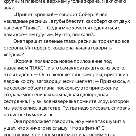
крупным планом в верхнем уголке экрана. Я включаю
звук.
«Привет, крошки! — говорит Сойер. У нее
накладные ресницы, а губы блестят, как обертка от двух
палочек "Твикс". — Сёдня мне хочется поделиться с
вами кое-чем другим. Ну что, поехали?»
Она таращит зеленые глаза, ресницы торчат во все
стороны. Интересно, когда она начала говорить
«сёдня»?
«Короче, появилось новое приложение под
названием "ПАКС", и это самая крутая штука из всего,
что я видела. — Она наклоняется к камере и, приставив
ладонь ко рту, заговорщически шепчет: — Признаюсь, я
не совсем объективна, поскольку это приложение
создала моя гениальная младшая двоюродная
сестренка. Ну вы все наверняка помните игру, которой
мы увлекались в детстве. Ту, где надо рисовать спираль
на листке бумаги и…»
Она продолжает говорить, но у меня так шумит в
ушах, что я ничего не слышу. Что за фигня? С
колотящимся сердцем просматриваю комменты.