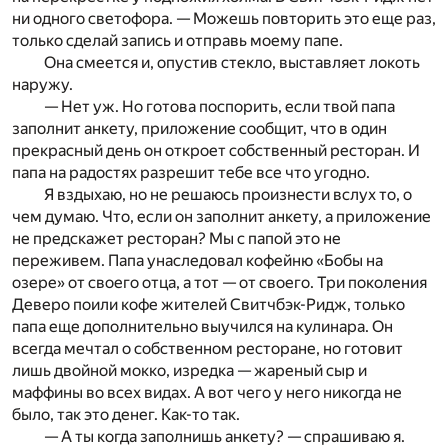
ни одного светофора. — Можешь повторить это еще раз,
только сделай запись и отправь моему папе.
Она смеется и, опустив стекло, выставляет локоть
наружу.
— Нет уж. Но готова поспорить, если твой папа
заполнит анкету, приложение сообщит, что в один
прекрасный день он откроет собственный ресторан. И
папа на радостях разрешит тебе все что угодно.
Я вздыхаю, но не решаюсь произнести вслух то, о
чем думаю. Что, если он заполнит анкету, а приложение
не предскажет ресторан? Мы с папой это не
переживем. Папа унаследовал кофейню «Бобы на
озере» от своего отца, а тот — от своего. Три поколения
Деверо поили кофе жителей Свитчбэк-Ридж, только
папа еще дополнительно выучился на кулинара. Он
всегда мечтал о собственном ресторане, но готовит
лишь двойной мокко, изредка — жареный сыр и
маффины во всех видах. А вот чего у него никогда не
было, так это денег. Как-то так.
— А ты когда заполнишь анкету? — спрашиваю я.