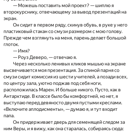
— Можешь поставить мой проект? — шиплю я
второкурснику, отвечающему за вывод презентаций на
экран.
Он сидит в первом ряду, скинув обувь, в руке у него
пластиковый стакан со смузи размером с мою голову.
Прежде чем взглянуть на меня, парень делает большой
глоток.
— Имя?
— Роуз Деверо, — отвечаю я.
Через несколько ленивых кликов мышью на экране
высвечивается моя презентация. За спиной парня со
смузи сидит комиссия из шести учителей, а позади всех,
по центру зала, уютно поджав под себя ноги,
расположилась Марен. И больше никого. Пусто, как в
Антарктиде. В классе было бы комфортней, но нет, я
выступаю перед девяносто двумя пустыми креслами.
«Включите аплодисменты», — думаю я, и тут входит
папа.
Он придерживает дверь для семенящей следом за
ним Веры, и я вижу, как она старалась, собираясь сюда: