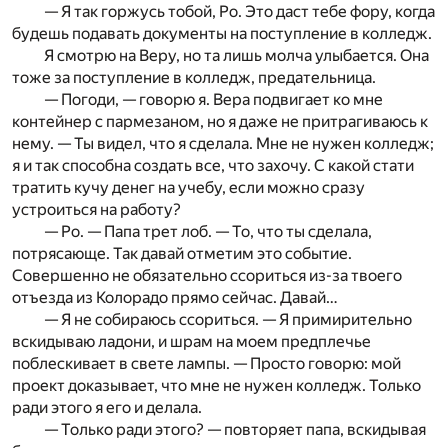
— Я так горжусь тобой, Ро. Это даст тебе фору, когда
будешь подавать документы на поступление в колледж.
Я смотрю на Веру, но та лишь молча улыбается. Она
тоже за поступление в колледж, предательница.
— Погоди, — говорю я. Вера подвигает ко мне
контейнер с пармезаном, но я даже не притрагиваюсь к
нему. — Ты видел, что я сделала. Мне не нужен колледж;
я и так способна создать все, что захочу. С какой стати
тратить кучу денег на учебу, если можно сразу
устроиться на работу?
— Ро. — Папа трет лоб. — То, что ты сделала,
потрясающе. Так давай отметим это событие.
Совершенно не обязательно ссориться из-за твоего
отъезда из Колорадо прямо сейчас. Давай…
— Я не собираюсь ссориться. — Я примирительно
вскидываю ладони, и шрам на моем предплечье
поблескивает в свете лампы. — Просто говорю: мой
проект доказывает, что мне не нужен колледж. Только
ради этого я его и делала.
— Только ради этого? — повторяет папа, вскидывая