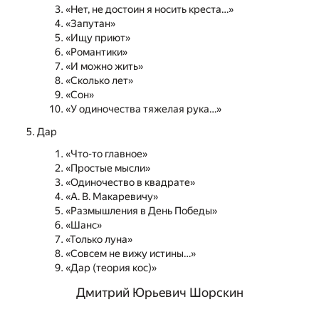
«Нет, не достоин я носить креста…»
«Запутан»
«Ищу приют»
«Романтики»
«И можно жить»
«Сколько лет»
«Сон»
«У одиночества тяжелая рука…»
Дар
«Что-то главное»
«Простые мысли»
«Одиночество в квадрате»
«А. В. Макаревичу»
«Размышления в День Победы»
«Шанс»
«Только луна»
«Совсем не вижу истины…»
«Дар (теория кос)»
Дмитрий Юрьевич Шорскин