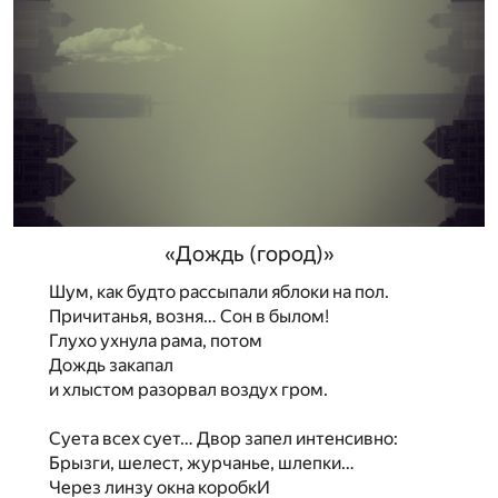
«Дождь (город)»
Шум, как будто рассыпали яблоки на пол.
Причитанья, возня… Сон в былом!
Глухо ухнула рама, потом
Дождь закапал
и хлыстом разорвал воздух гром.
Суета всех сует… Двор запел интенсивно:
Брызги, шелест, журчанье, шлепки…
Через линзу окна коробкИ