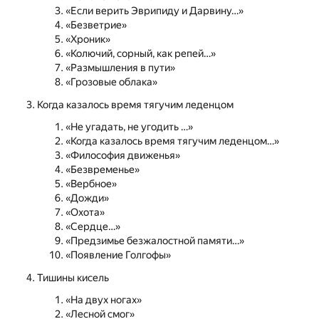
«Если верить Эврипиду и Дарвину…»
«Безветрие»
«Хроник»
«Колючий, сорный, как репей…»
«Размышления в пути»
«Грозовые облака»
Когда казалось время тягучим леденцом
«Не угадать, не угодить …»
«Когда казалось время тягучим леденцом…»
«Философия движенья»
«Безвременье»
«Вербное»
«Дожди»
«Охота»
«Сердце…»
«Предзимье безжалостной памяти…»
«Появление Голгофы»
Тишины кисель
«На двух ногах»
«Лесной смог»