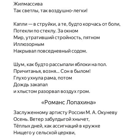
Жилмассива
Так светлы, так воздушно-легки!
Капли — в струйки, а те, будто корчась от боли,
Потекли по стеклу. За окном
Мир, утративший стройность, пятном
Иллюзорным
Накрывал повседневный содом.
Шум, как будто рассыпали яблоки на пол.
Причитанья, возня… Сон в былом!
Глухо ухнула рама, потом
Дождь закапал
и хлыстом разорвал воздух гром.
«Романс Лопахина»
Заслуженному артисту России М. А. Окуневу
Осень. Ветер забулдыгой хнычет,
Тёплых дней, как ассигнаций в кружке
Нищего у сельской церкви,