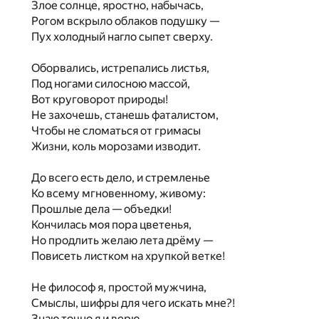
Злое солнце, яростно, набычась,
Рогом вскрыло облаков подушку —
Пух холодный нагло сыпет сверху.
Оборвались, истрепались листья,
Под ногами силосною массой,
Вот круговорот природы!
Не захочешь, станешь фаталистом,
Чтобы не сломаться от гримасы
Жизни, коль морозами изводит.
До всего есть дело, и стремленье
Ко всему мгновенному, живому:
Прошлые дела — объедки!
Кончилась моя пора цветенья,
Но продлить желаю лета дрёму —
Повисеть листком на хрупкой ветке!
Не философ я, простой мужчина,
Смыслы, шифры для чего искать мне?!
Знаю точно я и верю,