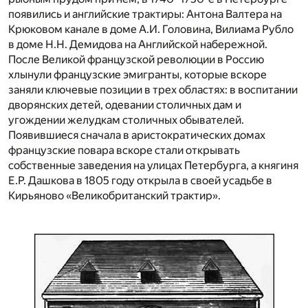
появились и английские трактиры: Антона Валтера на
Крюковом канале в доме А.И. Головина, Вилиама Рубло
в доме H.H. Демидова на Английской набережной.
После Великой французской революции в Россию
хлынули французские эмигранты, которые вскоре
заняли ключевые позиции в трех областях: в воспитании
дворянских детей, одевании столичных дам и
угождении желудкам столичных обывателей.
Появившиеся сначала в аристократических домах
французские повара вскоре стали открывать
собственные заведения на улицах Петербурга, а княгиня
Е.Р. Дашкова в 1805 году открыла в своей усадьбе в
Кирьяново «Великобританский трактир».