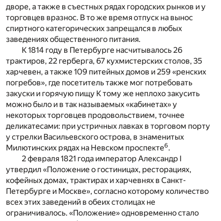
дворе, а также в съестных рядах городских рынков и у
торговцев вразнос. В то же время отпуск на вынос
спиртного категорических запрещался в любых
заведениях общественного питания.
К 1814 году в Петербурге насчитывалось 26
трактиров, 22 герберга, 67 кухмистерских столов, 35
харчевен, а также 109 питейных домов и 259 «ренских
погребов», где посетитель также мог потребовать
закуски и горячую пищу К тому же неплохо закусить
можно было и в так называемых «кабинетах» у
некоторых торговцев продовольствием, точнее
деликатесами: при устричных лавках в торговом порту
у стрелки Васильевского острова, в знаменитых
6
Милютинских рядах на Невском проспекте
.
2 февраля 1821 года император Александр I
утвердил «Положение о гостиницах, ресторациях,
кофейных домах, трактирах и харчевнях в Санкт-
Петербурге и Москве», согласно которому количество
всех этих заведений в обеих столицах не
ограничивалось. «Положение» одновременно стало