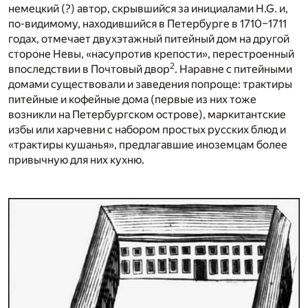
немецкий (?) автор, скрывшийся за инициалами H.G. и,
по-видимому, находившийся в Петербурге в 1710–1711
годах, отмечает двухэтажный питейный дом на другой
стороне Невы, «насупротив крепости», перестроенный
2
впоследствии в Почтовый двор
. Наравне с питейными
домами существовали и заведения попроще: трактиры
питейные и кофейные дома (первые из них тоже
возникли на Петербургском острове), маркитантские
избы или харчевни с набором простых русских блюд и
«трактиры кушанья», предлагавшие иноземцам более
привычную для них кухню.