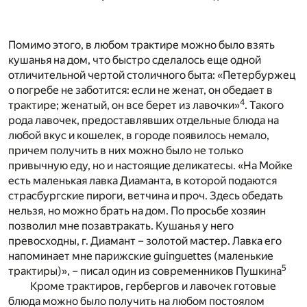
Помимо этого, в любом трактире можно было взять
кушанья на дом, что быстро сделалось еще одной
отличительной чертой столичного быта: «Петербуржец
о погребе не заботится: если не женат, он обедает в
4
трактире; женатый, он все берет из лавочки»
. Такого
рода лавочек, предоставлявших отдельные блюда на
любой вкус и кошелек, в городе появилось немало,
причем получить в них можно было не только
привычную еду, но и настоящие деликатесы. «На Мойке
есть маленькая лавка Диаманта, в которой подаются
страсбургские пироги, ветчина и проч. Здесь обедать
нельзя, но можно брать на дом. По просьбе хозяин
позволил мне позавтракать. Кушанья у него
превосходны, г. Диамант – золотой мастер. Лавка его
напоминает мне парижские guinguettes (маленькие
5
трактиры)», – писал один из современников Пушкина
Кроме трактиров, гербергов и лавочек готовые
блюда можно было получить на любом постоялом