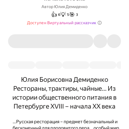
Автор
Юлия Демиденко
👍
💡
🎯
6
5
3
Доступен Виртуальный рассказчик
Юлия Борисовна Демиденко
Рестораны, трактиры, чайные… Из
истории общественного питания в
Петербурге XVIII – начала XX века
…Русская ресторация – предмет безначальный и
бесконечный для плодовитого пера… особый мир,