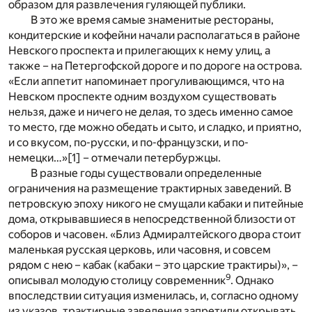
образом для развлечения гуляющей публики.
В это же время самые знаменитые рестораны,
кондитерские и кофейни начали располагаться в районе
Невского проспекта и прилегающих к нему улиц, а
также – на Петергофской дороге и по дороге на острова.
«Если аппетит напоминает прогуливающимся, что на
Невском проспекте одним воздухом существовать
нельзя, даже и ничего не делая, то здесь именно самое
то место, где можно обедать и сыто, и сладко, и приятно,
и со вкусом, по-русски, и по-французски, и по-
немецки…»
[1]
– отмечали петербуржцы.
В разные годы существовали определенные
ограничения на размещение трактирных заведений. В
петровскую эпоху никого не смущали кабаки и питейные
дома, открывавшиеся в непосредственной близости от
соборов и часовен. «Близ Адмиралтейского двора стоит
маленькая русская церковь, или часовня, и совсем
рядом с нею – кабак (кабаки – это царские трактиры)», –
9
описывал молодую столицу современник
. Однако
впоследствии ситуация изменилась, и, согласно одному
из указов, трактирные заведения запретили открывать