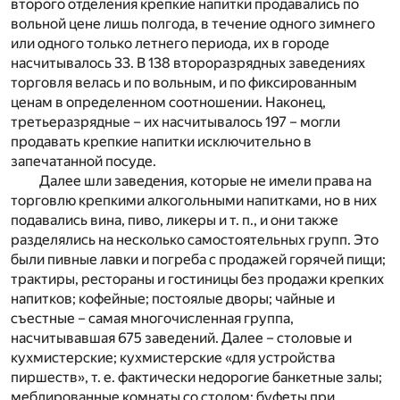
второго отделения крепкие напитки продавались по
вольной цене лишь полгода, в течение одного зимнего
или одного только летнего периода, их в городе
насчитывалось 33. В 138 второразрядных заведениях
торговля велась и по вольным, и по фиксированным
ценам в определенном соотношении. Наконец,
третьеразрядные – их насчитывалось 197 – могли
продавать крепкие напитки исключительно в
запечатанной посуде.
Далее шли заведения, которые не имели права на
торговлю крепкими алкогольными напитками, но в них
подавались вина, пиво, ликеры и т. п., и они также
разделялись на несколько самостоятельных групп. Это
были пивные лавки и погреба с продажей горячей пищи;
трактиры, рестораны и гостиницы без продажи крепких
напитков; кофейные; постоялые дворы; чайные и
съестные – самая многочисленная группа,
насчитывавшая 675 заведений. Далее – столовые и
кухмистерские; кухмистерские «для устройства
пиршеств», т. е. фактически недорогие банкетные залы;
меблированные комнаты со столом; буфеты при