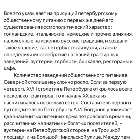
Все это указывает на присущий петербургскому
общественному питанию с первых же дней его
существования космополитический характер:
голландские, итальянские, немецкие и прочие влияния,
наложенные на исконно русские традиции, и создали
такое явление, как петербургская кухня, а также
определили многообразие названий трактирных
заведений: аустерии, герберги, бирхалле, рестораны и
кафе.
Количество заведений общественного питания в
Северной столице неуклонно росло. Если за первую
четверть XVIII столетия в Петербурге открылось всего
несколько трактиров, то к началу XX века их
насчитывалось несколько сотен. Составитель первого
путеводителя по Петербургу А.И. Богданов упоминает
два знаменитых питейных дома петровского времени,
рассчитанных на знатных и богатых посетителей, –
аустерии на Петербургской стороне, на Троицкой
площади, и на Большой Никольской улице. Между тем