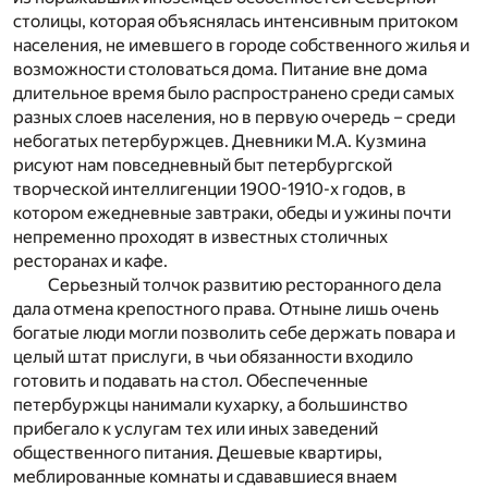
столицы, которая объяснялась интенсивным притоком
населения, не имевшего в городе собственного жилья и
возможности столоваться дома. Питание вне дома
длительное время было распространено среди самых
разных слоев населения, но в первую очередь – среди
небогатых петербуржцев. Дневники М.А. Кузмина
рисуют нам повседневный быт петербургской
творческой интеллигенции 1900-1910-х годов, в
котором ежедневные завтраки, обеды и ужины почти
непременно проходят в известных столичных
ресторанах и кафе.
Серьезный толчок развитию ресторанного дела
дала отмена крепостного права. Отныне лишь очень
богатые люди могли позволить себе держать повара и
целый штат прислуги, в чьи обязанности входило
готовить и подавать на стол. Обеспеченные
петербуржцы нанимали кухарку, а большинство
прибегало к услугам тех или иных заведений
общественного питания. Дешевые квартиры,
меблированные комнаты и сдававшиеся внаем