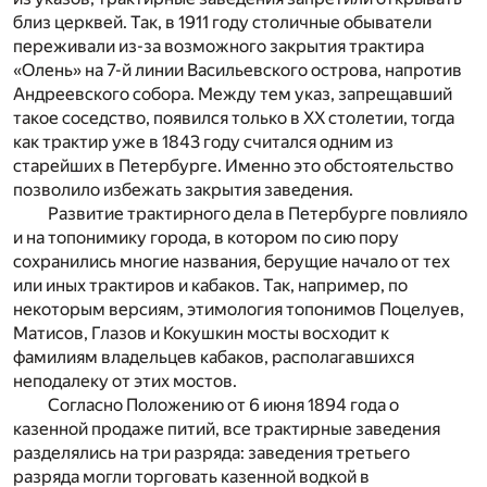
близ церквей. Так, в 1911 году столичные обыватели
переживали из-за возможного закрытия трактира
«Олень» на 7-й линии Васильевского острова, напротив
Андреевского собора. Между тем указ, запрещавший
такое соседство, появился только в XX столетии, тогда
как трактир уже в 1843 году считался одним из
старейших в Петербурге. Именно это обстоятельство
позволило избежать закрытия заведения.
Развитие трактирного дела в Петербурге повлияло
и на топонимику города, в котором по сию пору
сохранились многие названия, берущие начало от тех
или иных трактиров и кабаков. Так, например, по
некоторым версиям, этимология топонимов Поцелуев,
Матисов, Глазов и Кокушкин мосты восходит к
фамилиям владельцев кабаков, располагавшихся
неподалеку от этих мостов.
Согласно Положению от 6 июня 1894 года о
казенной продаже питий, все трактирные заведения
разделялись на три разряда: заведения третьего
разряда могли торговать казенной водкой в