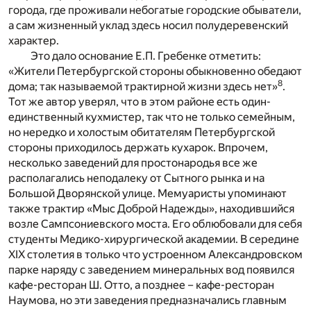
города, где проживали небогатые городские обыватели,
а сам жизненный уклад здесь носил полудеревенский
характер.
Это дало основание Е.П. Гребенке отметить:
«Жители Петербургской стороны обыкновенно обедают
8
дома; так называемой трактирной жизни здесь нет»
.
Тот же автор уверял, что в этом районе есть один-
единственный кухмистер, так что не только семейным,
но нередко и холостым обитателям Петербургской
стороны приходилось держать кухарок. Впрочем,
несколько заведений для простонародья все же
располагались неподалеку от Сытного рынка и на
Большой Дворянской улице. Мемуаристы упоминают
также трактир «Мыс Доброй Надежды», находившийся
возле Сампсониевского моста. Его облюбовали для себя
студенты Медико-хирургической академии. В середине
XIX столетия в только что устроенном Александровском
парке наряду с заведением минеральных вод появился
кафе-ресторан Ш. Отто, а позднее – кафе-ресторан
Наумова, но эти заведения предназначались главным