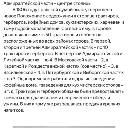
Адмиралтейской части – центре столицы.
В 1806 году Градской думой было утверждено
новое Положение о содержании в столице трактиров,
гербергов, кофейных домов, кухмистерских, харчевен и
тому подобных заведений. Согласно ему, в городе
дозволялось иметь 50 трактиров и гербергов,
расположенных во всех районах города. В первой,
второй и третьей Адмиралтейской частях – по 10
трактиров и гербергов. В четвертой Адмиралтейской и
Литейной частях – по 4. В Московской части – 2, в
Каретной и Рождественской частях (совместно) – 3, в
Васильевской – 4, в Петербургской и Выборгской частях
– по 3. Одновременно работали и другие заведения:
кофейные дома, «заведения для кухмистерских столов»
и т. д. Трактиры и герберги обязаны были предоставлять
комнаты для сдачи внаем и непременно – обеды и
ужины. В них к тому же разрешалась продажа крепких
напитков.