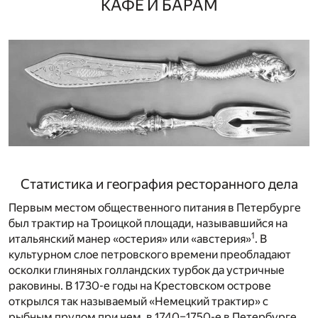
КАФЕ И БАРАМ
Статистика и география ресторанного дела
Первым местом общественного питания в Петербурге
был трактир на Троицкой площади, называвшийся на
1
итальянский манер «остерия» или «австерия»
. В
культурном слое петровского времени преобладают
осколки глиняных голландских турбок да устричные
раковины. В 1730-е годы на Крестовском острове
открылся так называемый «Немецкий трактир» с
рыбным прудом при нем, в 1740–1750-е в Петербурге