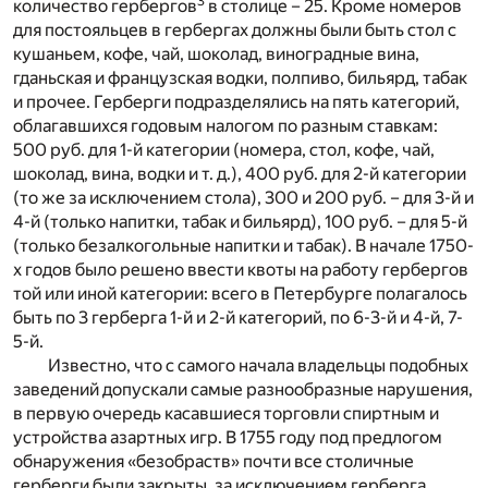
3
количество гербергов
в столице – 25. Кроме номеров
для постояльцев в гербергах должны были быть стол с
кушаньем, кофе, чай, шоколад, виноградные вина,
гданьская и французская водки, полпиво, бильярд, табак
и прочее. Герберги подразделялись на пять категорий,
облагавшихся годовым налогом по разным ставкам:
500 руб. для 1-й категории (номера, стол, кофе, чай,
шоколад, вина, водки и т. д.), 400 руб. для 2-й категории
(то же за исключением стола), 300 и 200 руб. – для 3-й и
4-й (только напитки, табак и бильярд), 100 руб. – для 5-й
(только безалкогольные напитки и табак). В начале 1750-
х годов было решено ввести квоты на работу гербергов
той или иной категории: всего в Петербурге полагалось
быть по 3 герберга 1-й и 2-й категорий, по 6-3-й и 4-й, 7-
5-й.
Известно, что с самого начала владельцы подобных
заведений допускали самые разнообразные нарушения,
в первую очередь касавшиеся торговли спиртным и
устройства азартных игр. В 1755 году под предлогом
обнаружения «безобраств» почти все столичные
герберги были закрыты, за исключением герберга