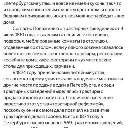
«петербургские углы» и вовсе не имели кухонь, так что
и городским обывателям с малым достатком, и просто
беднякам приходилось искать возможности обедать вне
дома.
Согласно Положению о трактирных заведениях от 4
июля 1861 года, к таковым относились: гостиницы,
подворья, меблированные комнаты (в столицах),
отдаваемые со столом, если у одного хозяина сдавалось
более шести комнат, собственно трактиры, ресторации,
кофейные дома, кафе-рестораны и кухмистерские
столы для приходящих, харчевни.
В 1874 году приняли новый питейный устав,
согласно которому уничтожались водочные магазины и
другие места продажи водки в Петербурге, а среди
трактирных заведений выделялись трактиры с
продажей крепких напитков. Столичное население
окрестило этот устав «трактирной реформой»,
поскольку он и в самом деле повлиял на развитие
трактирного дела в городе. Всего в 1874 году в
Петербурге насчитывалось 669 трактирных заведений,