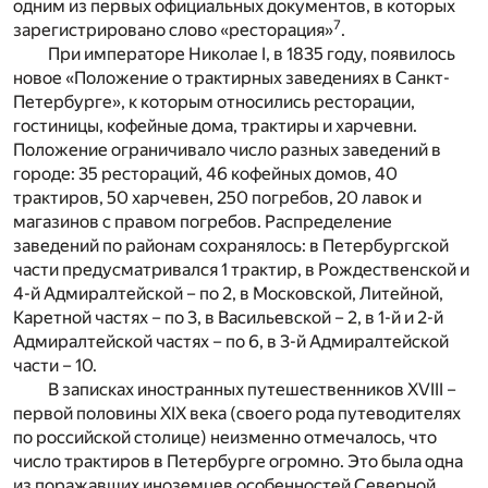
одним из первых официальных документов, в которых
7
зарегистрировано слово «ресторация»
.
При императоре Николае I, в 1835 году, появилось
новое «Положение о трактирных заведениях в Санкт-
Петербурге», к которым относились ресторации,
гостиницы, кофейные дома, трактиры и харчевни.
Положение ограничивало число разных заведений в
городе: 35 рестораций, 46 кофейных домов, 40
трактиров, 50 харчевен, 250 погребов, 20 лавок и
магазинов с правом погребов. Распределение
заведений по районам сохранялось: в Петербургской
части предусматривался 1 трактир, в Рождественской и
4-й Адмиралтейской – по 2, в Московской, Литейной,
Каретной частях – по 3, в Васильевской – 2, в 1-й и 2-й
Адмиралтейской частях – по 6, в 3-й Адмиралтейской
части – 10.
В записках иностранных путешественников XVIII –
первой половины XIX века (своего рода путеводителях
по российской столице) неизменно отмечалось, что
число трактиров в Петербурге огромно. Это была одна
из поражавших иноземцев особенностей Северной