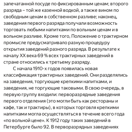
запечатанной посуде по фиксированным ценам; второго
разряда – той же казенной водкой, а также вином по
свободным ценам в собственном разливе; наконец,
заведения первого разряда получали возможность
торговать любыми напитками по вольным ценам и в
вольном разливе. Кроме того, Положение о трактирном
промысле предусматривало разную процедуру
открытия заведений разного разряда. В результате к
началу XX века 69 % всех трактирных заведений в
стране относились к третьему разряду.
С начала 1910-х годов появилась новая
классификация трактирных заведений. Они разделялись
на заведения, торгующие крепкими напитками, и
заведения, не торгующие таковыми. В свою очередь, в
первую группу входили: перворазрядные заведения
первого отделения (это могли быть как рестораны и
кафе, так и трактиры), в которых торговля крепкими
напитками могла осуществляться в течение всего года
«по вольной цене». К 1912 году таких заведений в
Петербурге было 92. В перворазрядных заведениях