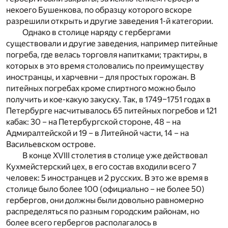
некоего Бушенкова, по образцу которого вскоре
разрешили открыть и другие заведения 1-й категории.
Однако в столице наряду с гербергами
существовали и другие заведения, например питейные
погреба, где велась торговля напитками; трактиры, в
которых в это время столовались по преимуществу
иностранцы, и харчевни – для простых горожан. В
питейных погребах кроме спиртного можно было
получить и кое-какую закуску. Так, в 1749–1751 годах в
Петербурге насчитывалось 65 питейных погребов и 121
кабак: 30 – на Петербургской стороне, 48 – на
Адмиралтейской и 19 – в Литейной части, 14 – на
Васильевском острове.
В конце XVIII столетия в столице уже действовал
Кухмейстерский цех, в его состав входили всего 7
человек: 5 иностранцев и 2 русских. В это же время в
столице было более 100 (официально – не более 50)
гербергов, они должны были довольно равномерно
распределяться по разным городским районам, но
более всего гербергов располагалось в