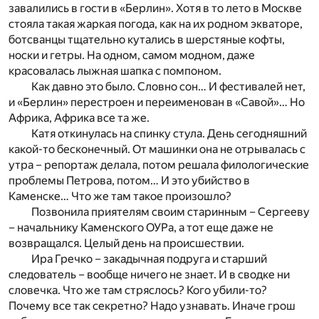
завалились в гости в «Берлин». Хотя в то лето в Москве
стояла такая жаркая погода, как на их родном экваторе,
ботсванцы тщательно кутались в шерстяные кофты,
носки и гетры. На одном, самом модном, даже
красовалась лыжная шапка с помпоном.
Как давно это было. Словно сон… И фестивалей нет,
и «Берлин» перестроен и переименован в «Савой»… Но
Африка, Африка все та же.
Катя откинулась на спинку стула. День сегодняшний
какой-то бесконечный. От машинки она не отрывалась с
утра – репортаж делала, потом решала филологические
проблемы Петрова, потом… И это убийство в
Каменске… Что же там такое произошло?
Позвонила приятелям своим старинным – Сергееву
– начальнику Каменского ОУРа, а тот еще даже не
возвращался. Целый день на происшествии.
Ира Гречко – закадычная подруга и старший
следователь – вообще ничего не знает. И в сводке ни
словечка. Что же там стряслось? Кого убили-то?
Почему все так секретно? Надо узнавать. Иначе грош