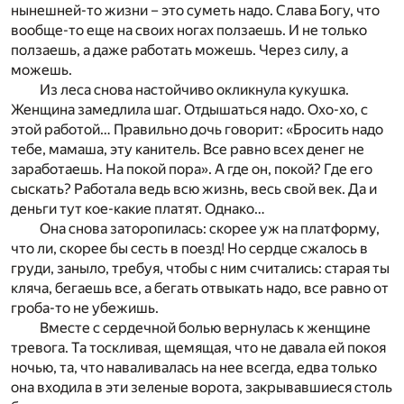
нынешней-то жизни – это суметь надо. Слава Богу, что
вообще-то еще на своих ногах ползаешь. И не только
ползаешь, а даже работать можешь. Через силу, а
можешь.
Из леса снова настойчиво окликнула кукушка.
Женщина замедлила шаг. Отдышаться надо. Охо-хо, с
этой работой… Правильно дочь говорит: «Бросить надо
тебе, мамаша, эту канитель. Все равно всех денег не
заработаешь. На покой пора». А где он, покой? Где его
сыскать? Работала ведь всю жизнь, весь свой век. Да и
деньги тут кое-какие платят. Однако…
Она снова заторопилась: скорее уж на платформу,
что ли, скорее бы сесть в поезд! Но сердце сжалось в
груди, заныло, требуя, чтобы с ним считались: старая ты
кляча, бегаешь все, а бегать отвыкать надо, все равно от
гроба-то не убежишь.
Вместе с сердечной болью вернулась к женщине
тревога. Та тоскливая, щемящая, что не давала ей покоя
ночью, та, что наваливалась на нее всегда, едва только
она входила в эти зеленые ворота, закрывавшиеся столь