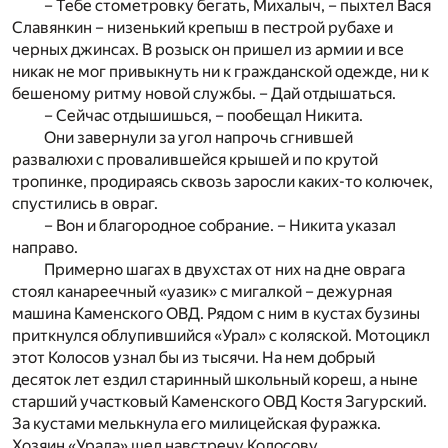
– Тебе стометровку бегать, Михалыч, – пыхтел Вася
Славянкин – низенький крепыш в пестрой рубахе и
черных джинсах. В розыск он пришел из армии и все
никак не мог привыкнуть ни к гражданской одежде, ни к
бешеному ритму новой службы. – Дай отдышаться.
– Сейчас отдышишься, – пообещал Никита.
Они завернули за угол напрочь сгнившей
развалюхи с провалившейся крышей и по крутой
тропинке, продираясь сквозь заросли каких-то колючек,
спустились в овраг.
– Вон и благородное собрание. – Никита указал
направо.
Примерно шагах в двухстах от них на дне оврага
стоял канареечный «уазик» с мигалкой – дежурная
машина Каменского ОВД. Рядом с ним в кустах бузины
приткнулся облупившийся «Урал» с коляской. Мотоцикл
этот Колосов узнал бы из тысячи. На нем добрый
десяток лет ездил старинный школьный кореш, а ныне
старший участковый Каменского ОВД Костя Загурский.
За кустами мелькнула его милицейская фуражка.
Хозяин «Урала» шел навстречу Колосову.