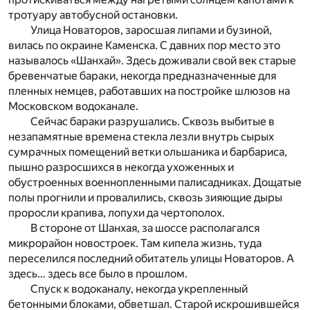
тротуару автобусной остановки.
Улица Новаторов, заросшая липами и бузиной,
вилась по окраине Каменска. С давних пор место это
называлось «Шанхай». Здесь доживали свой век старые
бревенчатые бараки, некогда предназначенные для
пленных немцев, работавших на постройке шлюзов на
Московском водоканале.
Сейчас бараки разрушались. Сквозь выбитые в
незапамятные времена стекла лезли внутрь сырых
сумрачных помещений ветки ольшаника и барбариса,
пышно разросшихся в некогда ухоженных и
обустроенных военнопленными палисадниках. Дощатые
полы прогнили и провалились, сквозь зияющие дыры
проросли крапива, лопухи да чертополох.
В стороне от Шанхая, за шоссе располагался
микрорайон новостроек. Там кипела жизнь, туда
переселился последний обитатель улицы Новаторов. А
здесь… здесь все было в прошлом.
Спуск к водоканалу, некогда укрепленный
бетонными блоками, обветшал. Старой искрошившейся