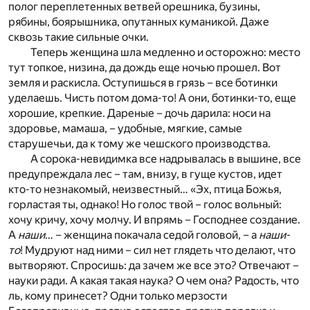
полог переплетенных ветвей орешника, бузины,
рябины, боярышника, опутанных куманикой. Даже
сквозь такие сильные очки.
Теперь женщина шла медленно и осторожно: место
тут топкое, низина, да дождь еще ночью прошел. Вот
земля и раскисла. Оступишься в грязь – все ботинки
уделаешь. Чисть потом дома-то! А они, ботинки-то, еще
хорошие, крепкие. Дареные – дочь дарила: носи на
здоровье, мамаша, – удобные, мягкие, самые
старушечьи, да к тому же чешского производства.
А сорока-невидимка все надрывалась в вышине, все
предупреждала лес – там, внизу, в гуще кустов, идет
кто-то незнакомый, неизвестный… «Эх, птица Божья,
горластая ты, однако! Но голос твой – голос вольный:
хочу кричу, хочу молчу. И впрямь – Господнее создание.
А
наши
… – женщина покачала седой головой, – а
наши-
то
! Мудруют над ними – сил нет глядеть что делают, что
вытворяют. Спросишь: да зачем же все это? Отвечают –
науки ради. А какая такая наука? О чем она? Радость, что
ль, кому принесет? Одни только мерзости