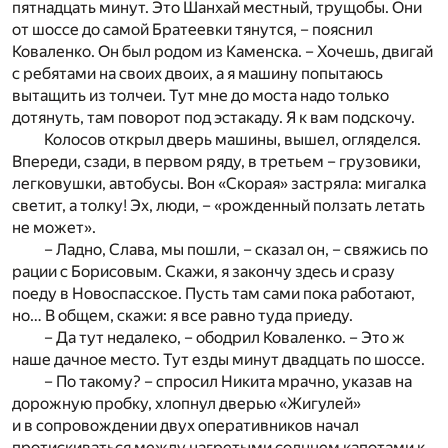
пятнадцать минут. Это Шанхай местный, трущобы. Они
от шоссе до самой Братеевки тянутся, – пояснил
Коваленко. Он был родом из Каменска. – Хочешь, двигай
с ребятами на своих двоих, а я машину попытаюсь
вытащить из толчеи. Тут мне до моста надо только
дотянуть, там поворот под эстакаду. Я к вам подскочу.
Колосов открыл дверь машины, вышел, огляделся.
Впереди, сзади, в первом ряду, в третьем – грузовики,
легковушки, автобусы. Вон «Скорая» застряла: мигалка
светит, а толку! Эх, люди, – «рожденный ползать летать
не может».
– Ладно, Слава, мы пошли, – сказал он, – свяжись по
рации с Борисовым. Скажи, я закончу здесь и сразу
поеду в Новоспасское. Пусть там сами пока работают,
но… В общем, скажи: я все равно туда приеду.
– Да тут недалеко, – ободрил Коваленко. – Это ж
наше дачное место. Тут езды минут двадцать по шоссе.
– По такому? – спросил Никита мрачно, указав на
дорожную пробку, хлопнул дверью «Жигулей»
и в сопровождении двух оперативников начал
протискиваться между нагретыми солнцем капотами к