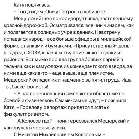
Катя поднялась.
– Тогда идем. Они у Петрова в кабинете.
Мещерский шел по коридору главка, застеленному
красной дорожкой. Осматривался: все чин чинарем, как
и полагается в солидных учреждениях. Навстречу
попадался народ – все больше офицеры в милицейской
форме с папками и бумагами. «Присутственный» день –
в кадры, в ХОЗУ, к начальству приезжают ходоки из
районов. Вот мимо прошла группа бравых парней в
тельняшках и камуфляже из комендантского взвода, за
ними еще какие-то – еще выше, еще плечистее.
Мещерский оглядел их и надменно выпятил грудь. Ишь
ты, баскетболисты!
– У нас соревнования намечаются областные по
боевой и физической. Самые-самые идут, – пояснила
Катя, – Горелову репортаж придется писать с
физкультприветом.
– А Колосов где? – поинтересовался Мещерский и
улыбнулся в черные усики.
С Никитой Михайловичем Колосовым –