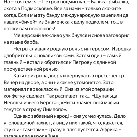
Но – сочтемся. – Петров подмигнул. – Банька, рыбалка,
охота в Подмосковье. Все за нами – только скажите
когда. Если мы эту банду международную зацепили да
наших «бичей» из Знаменска к делу подколем, то… в
ножки вам поклонюсь!
Мещерский вежливо улыбнулся и снова заговорил
на языке барба.
Негры слушали родную речь с интересом. Изредка
одобрительно цокали языками. Затем один – самый
главный – встал и обратился к Петрову с длинной
прочувственной речью.
Катя прикрыла дверь и вернулась в пресс-центр.
Вечер на дворе, а они никак не угомонятся. Зато
материал первоклассный. Она из этой операции
конфетку сделает. Так распишет, так… «Щупальца
Невольничьего Берега», «Нити знаменской мафии
тянутся в страну Лимпопо».
Однако забавный народ! – она усмехнулась. Дело
уголовщиной пахнет, а вид у них такой, что, кажется,
стукни «там-там» – сразу в пляс пустятся. Африка –
загадка для европейцев.