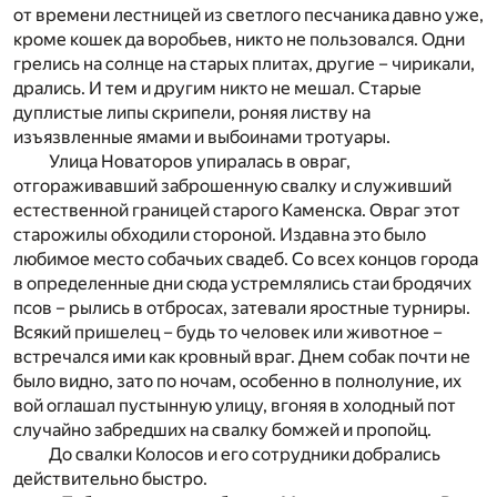
от времени лестницей из светлого песчаника давно уже,
кроме кошек да воробьев, никто не пользовался. Одни
грелись на солнце на старых плитах, другие – чирикали,
дрались. И тем и другим никто не мешал. Старые
дуплистые липы скрипели, роняя листву на
изъязвленные ямами и выбоинами тротуары.
Улица Новаторов упиралась в овраг,
отгораживавший заброшенную свалку и служивший
естественной границей старого Каменска. Овраг этот
старожилы обходили стороной. Издавна это было
любимое место собачьих свадеб. Со всех концов города
в определенные дни сюда устремлялись стаи бродячих
псов – рылись в отбросах, затевали яростные турниры.
Всякий пришелец – будь то человек или животное –
встречался ими как кровный враг. Днем собак почти не
было видно, зато по ночам, особенно в полнолуние, их
вой оглашал пустынную улицу, вгоняя в холодный пот
случайно забредших на свалку бомжей и пропойц.
До свалки Колосов и его сотрудники добрались
действительно быстро.