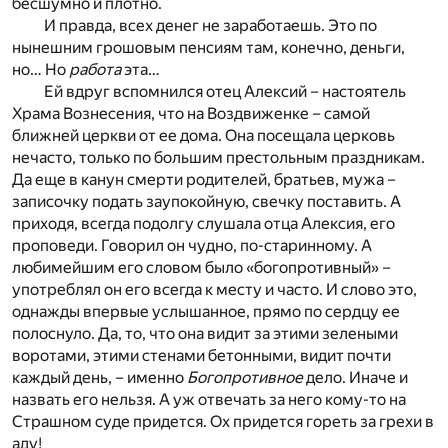
бесшумно и плотно.
И правда, всех денег не заработаешь. Это по
нынешним грошовым пенсиям там, конечно, деньги,
но… Но
работа
эта…
Ей вдруг вспомнился отец Алексий – настоятель
Храма Вознесения, что на Воздвиженке – самой
ближней церкви от ее дома. Она посещала церковь
нечасто, только по большим престольным праздникам.
Да еще в канун смерти родителей, братьев, мужа –
записочку подать заупокойную, свечку поставить. А
приходя, всегда подолгу слушала отца Алексия, его
проповеди. Говорил он чудно, по-старинному. А
любимейшим его словом было «богопротивный» –
употреблял он его всегда к месту и часто. И слово это,
однажды впервые услышанное, прямо по сердцу ее
полоснуло. Да, то, что она видит за этими зелеными
воротами, этими стенами бетонными, видит почти
каждый день, – именно
Богопротивное
дело. Иначе и
назвать его нельзя. А уж отвечать за него кому-то на
Страшном суде придется. Ох придется гореть за грехи в
аду!