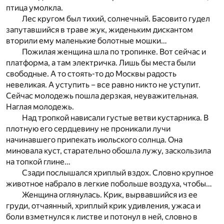
птица умолкла.
Лес кругом был тихий, солнечный. Басовито гудел
запутавшийся в траве жук, жиденьким дискантом
вторили ему маленькие болотные мошки…
Пожилая женщина шла по тропинке. Вот сейчас и
платформа, а там электричка. Лишь бы места были
свободные. А то стоять-то до Москвы радость
невеликая. А уступить – все равно никто не уступит.
Сейчас молодежь пошла дерзкая, неуважительная.
Наглая молодежь.
Над тропкой нависали густые ветви кустарника. В
плотную его сердцевину не проникали лучи
начинавшего припекать июльского солнца. Она
миновала куст, старательно обошла лужу, заскользила
на топкой глине…
Сзади послышался хриплый вздох. Словно крупное
животное набрало в легкие побольше воздуха, чтобы…
Женщина оглянулась. Крик, вырвавшийся из ее
груди, отчаянный, хриплый крик удивления, ужаса и
боли взметнулся к листве и потонул в ней, словно в