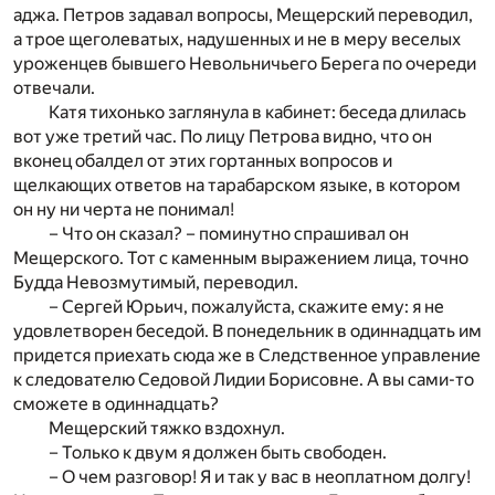
аджа. Петров задавал вопросы, Мещерский переводил,
а трое щеголеватых, надушенных и не в меру веселых
уроженцев бывшего Невольничьего Берега по очереди
отвечали.
Катя тихонько заглянула в кабинет: беседа длилась
вот уже третий час. По лицу Петрова видно, что он
вконец обалдел от этих гортанных вопросов и
щелкающих ответов на тарабарском языке, в котором
он ну ни черта не понимал!
– Что он сказал? – поминутно спрашивал он
Мещерского. Тот с каменным выражением лица, точно
Будда Невозмутимый, переводил.
– Сергей Юрьич, пожалуйста, скажите ему: я не
удовлетворен беседой. В понедельник в одиннадцать им
придется приехать сюда же в Следственное управление
к следователю Седовой Лидии Борисовне. А вы сами-то
сможете в одиннадцать?
Мещерский тяжко вздохнул.
– Только к двум я должен быть свободен.
– О чем разговор! Я и так у вас в неоплатном долгу!