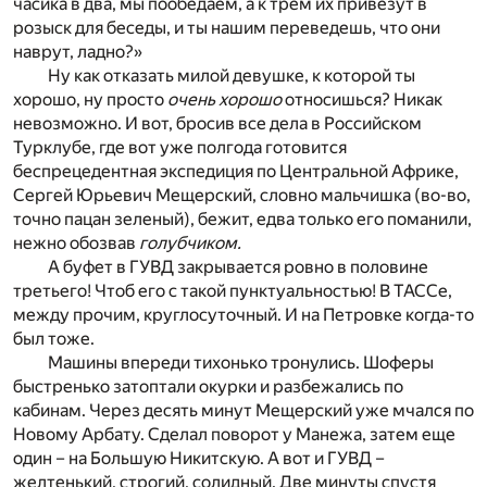
часика в два, мы пообедаем, а к трем их привезут в
розыск для беседы, и ты нашим переведешь, что они
наврут, ладно?»
Ну как отказать милой девушке, к которой ты
хорошо, ну просто
очень хорошо
относишься? Никак
невозможно. И вот, бросив все дела в Российском
Турклубе, где вот уже полгода готовится
беспрецедентная экспедиция по Центральной Африке,
Сергей Юрьевич Мещерский, словно мальчишка (во-во,
точно пацан зеленый), бежит, едва только его поманили,
нежно обозвав
голубчиком.
А буфет в ГУВД закрывается ровно в половине
третьего! Чтоб его с такой пунктуальностью! В ТАССе,
между прочим, круглосуточный. И на Петровке когда-то
был тоже.
Машины впереди тихонько тронулись. Шоферы
быстренько затоптали окурки и разбежались по
кабинам. Через десять минут Мещерский уже мчался по
Новому Арбату. Сделал поворот у Манежа, затем еще
один – на Большую Никитскую. А вот и ГУВД –
желтенький, строгий, солидный. Две минуты спустя