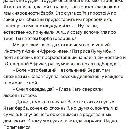
давать не будем, а будем беседовать только на родном.
Я вот записала, какой он у них, – она раскрыла блокнот, –
язык народности барба. Это с ума сойти просто! А по
закону мы обязаны предоставить им переводчика,
знающего именно их
родной
язык. Ну, наши,
естественно, приуныли. А я… я сразу вспомнила про
тебя. Ты на этом барба говоришь?
Мещерский, некогда с отличием окончивший
Институт Азии и Африки имени Патриса Лумумбы и
почти восемь лет проработавший на Ближнем Востоке и
в Северной Африке, раздумчиво почесал подбородок.
– Боле – это бывший Невольничий Берег, там
сложная языковая группа: восемь диалектов, у каждого
племени – свой.
– Они людоеды, да? – Глаза Кати сверкали
любопытством.
– Да нет, с чего ты взяла? Все это сказки глупые.
Язык барба, конечно, сложный, но, думаю, понять я их
сумею. В случае чего объяснимся на родственных
диалектах. К тому же суахили всегда выручит. Ладно.
Попытаемся.