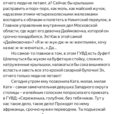
отчего люди не летают, а? Сейчас бы крылышки
расправить и порх-порх, как моль, как майский жучок,
над всеми этими четырехколесными железяками
воспарить к облакам и полететь в Никитский переулок, в
Главное управление внутренних дел Московской
области, где ждет его девочка Дюймовочка, которой он
срочно понадобился. Эх! Как в этой самой
«Дюймовочке»? «Я ж-ж-жук-дж-ж-ж-жентльмен, хочу
на вас ж-ж-жениться…» Да…
Но самое-то главное в том, в этом ГУВД есть
буфет
!
Шлепнуться бы жуком на буфетную стойку, сложить
натруженные крылышки, налакаться бы сока вишневого
всласть и заесть все это крохой сахарной булочки! Эх,
отчего только люди не летают!
Сегодня утром ему позвонила Катя, милая, милая
Катя – самая замечательная девушка Западного округа
столицы – и елейным голоском попросила его приехать
в ГУВД: «Сереженька, голубчик, без тебя никак. Тут у
нас такое дело, такое дело! Проходят по нему
африканцы, срочно нужен переводчик. Ты подъезжай