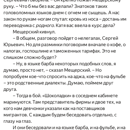
руку. – Что б мы без вас делали? Знатоков таких
головоломных языков днем с огнем не сыщешь. А нас
закон по рукам-ногам спутал: кровь из носа – достань им
переводчика с
родного
. Катя вас ввела в курс дела?
Мещерский кивнул.
– В общем, разговор пойдет о нелегалах, Сергей
Юрьевич. Но для разминки поговорим вначале о кофе, о
налогах, госпошлине и таможенных тарифах. Это не
слишком сложно будет?
– Ну, в языке барба некоторых подобных слов, я
думаю, просто нет, – сказал Мещерский. – Но
попробуем кое-что спросить на аджа, кое-что на фульбе
– это родственные диалекты. Думаю, поймем друг
друга.
– Тогда в бой. «Шоколадки» в соседнем кабинете
маринуются. Там представитель фирмы и двое тех, на
кого нам девчонки указали как на поставщиков
мигрантов. С каждым будем беседовать отдельно, с
глазу на глаз.
И они беседовали и на языке барба, и на фульбе, и на