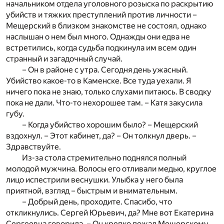
начальником отдела уголовного розыска по раскрытию
убийств и тяжких преступлений против личности –
Мещерский в близком знакомстве не состоял, однако
наслышан о нем был много. Однажды они едва не
встретились, когда судьба подкинула им всем один
странный и загадочный случай.
– Он в районе с утра. Сегодня день ужасный.
Убийство какое-то в Каменске. Все туда уехали. Я
ничего пока не знаю, только слухами питаюсь. В сводку
пока не дали. Что-то нехорошее там. – Катя закусила
губу.
– Когда убийство хорошим было? – Мещерский
вздохнул. – Этот кабинет, да? – Он толкнул дверь. –
Здравствуйте.
Из-за стола стремительно поднялся полный
молодой мужчина. Волосы его отливали медью, круглое
лицо испестрили веснушки. Улыбка у него была
приятной, взгляд – быстрым и внимательным.
– Добрый день, проходите. Спасибо, что
откликнулись. Сергей Юрьевич, да? Мне вот Екатерина
Сергеевна говорила. – Он крепко пожал Мещерскому