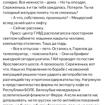
солидно. Все нежности – дома. – Но ты опоздал,
Сереженька, я и так тебя заждалась. Потерпи. Ты на
голодный желудок понять-то их сможешь?
– А что, собственно, произошло? – Мещерский
вслед за ней шел к лифту.
– Сейчас расскажу.
Пресс-центр ГУВД располагался в просторном
светлом кабинете: машинки накрыты чехлами,
компьютер отключен. Тишь да гладь.
– Все в отпусках – лето. Остались я, Горелов да
телеоператор, – пояснила Катя. – Они на брифинг
выездной сегодня укатили. ГАИ проводит по постам
Ярославского шоссе. А произошло, Сереженька, вот
что. Наши из Управления по борьбе с незаконной
миграцией решили тоже ударить автопробегом по
разгильдяйству и притоносодержательству. Нагрянули
в представительство фирмы по экспорту кофе из
Республики БОЛЕ. Белозубые менеджеры в
ослепительной фланели от Ферре. А если желаете нас
допрашивать, ни по-русски, ни по-английски показаний