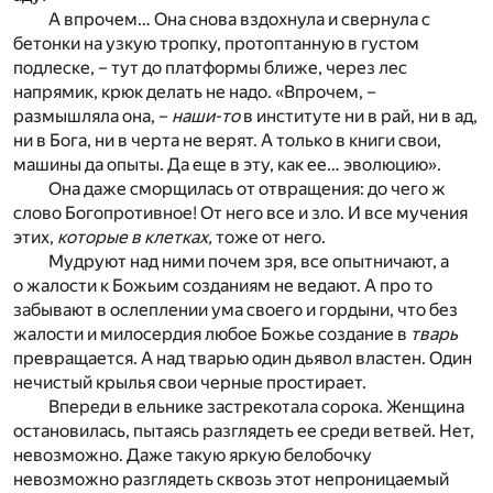
А впрочем… Она снова вздохнула и свернула с
бетонки на узкую тропку, протоптанную в густом
подлеске, – тут до платформы ближе, через лес
напрямик, крюк делать не надо. «Впрочем, –
размышляла она, –
наши-то
в институте ни в рай, ни в ад,
ни в Бога, ни в черта не верят. А только в книги свои,
машины да опыты. Да еще в эту, как ее… эволюцию».
Она даже сморщилась от отвращения: до чего ж
слово Богопротивное! От него все и зло. И все мучения
этих,
которые в клетках,
тоже от него.
Мудруют над ними почем зря, все опытничают, а
о жалости к Божьим созданиям не ведают. А про то
забывают в ослеплении ума своего и гордыни, что без
жалости и милосердия любое Божье создание в
тварь
превращается. А над тварью один дьявол властен. Один
нечистый крылья свои черные простирает.
Впереди в ельнике застрекотала сорока. Женщина
остановилась, пытаясь разглядеть ее среди ветвей. Нет,
невозможно. Даже такую яркую белобочку
невозможно разглядеть сквозь этот непроницаемый