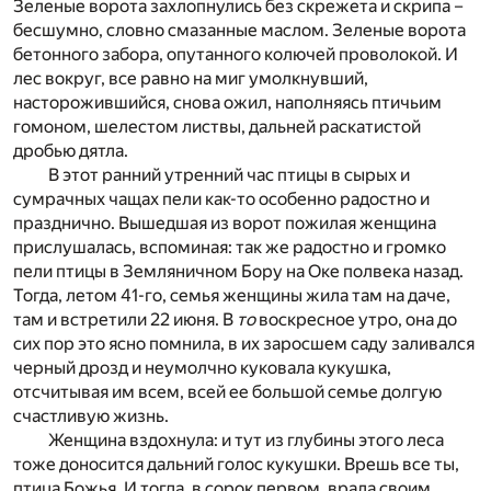
Зеленые ворота захлопнулись без скрежета и скрипа –
бесшумно, словно смазанные маслом. Зеленые ворота
бетонного забора, опутанного колючей проволокой. И
лес вокруг, все равно на миг умолкнувший,
насторожившийся, снова ожил, наполняясь птичьим
гомоном, шелестом листвы, дальней раскатистой
дробью дятла.
В этот ранний утренний час птицы в сырых и
сумрачных чащах пели как-то особенно радостно и
празднично. Вышедшая из ворот пожилая женщина
прислушалась, вспоминая: так же радостно и громко
пели птицы в Земляничном Бору на Оке полвека назад.
Тогда, летом 41-го, семья женщины жила там на даче,
там и встретили 22 июня. В
то
воскресное утро, она до
сих пор это ясно помнила, в их заросшем саду заливался
черный дрозд и неумолчно куковала кукушка,
отсчитывая им всем, всей ее большой семье долгую
счастливую жизнь.
Женщина вздохнула: и тут из глубины этого леса
тоже доносится дальний голос кукушки. Врешь все ты,
птица Божья. И тогда, в сорок первом, врала своим