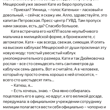
Мещерский уже звонил Кате из бюро пропусков.
– Приехал? Умница, – голос Катеньки – ласковый и
довольный, – сейчас я скажу им. Алло, здравствуйте, это
капитан Петровская. Пресс-центр ГУВД. Там пропуск
нами заказан, есть, да? Спасибо большое.
Катя встречала его на КПП возле неулыбчивого
мальчика в милицейской форме, в бронежилете, с
автоматом. Катя – как всегда, свежая, сияющая. И опять
на высоких каблуках! Мещерский от души проклинал эту
новую моду: толстый увесистый каблук
умопомрачительного размера. Катя и так Дюймовочка
рослая – все сто семьдесять пять сантиметров да
каблучок семь-девять. Вот и считайте. А в человеке,
который ну просто очень хорошо к ней относится, –
всего сто шестьдесят пять…
– Катюш, я…
– Есть хочешь, знаю. – Она явно собиралась
поцеловать его в щеку, но вдруг, к его великой досаде,
передумала: в официальном учреждении сотруднику
милиции полагается вести себя официально – чопорно и