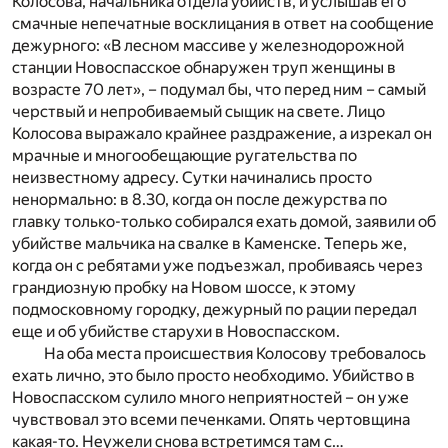
Колосова, начальника отдела убийств, и услышав его
смачные непечатные восклицания в ответ на сообщение
дежурного: «В лесном массиве у железнодорожной
станции Новоспасское обнаружен труп женщины в
возрасте 70 лет», – подумал бы, что перед ним – самый
черствый и непробиваемый сыщик на свете. Лицо
Колосова выражало крайнее раздражение, а изрекал он
мрачные и многообещающие ругательства по
неизвестному адресу. Сутки начинались просто
ненормально: в 8.30, когда он после дежурства по
главку только-только собирался ехать домой, заявили об
убийстве мальчика на свалке в Каменске. Теперь же,
когда он с ребятами уже подъезжал, пробиваясь через
грандиозную пробку на Новом шоссе, к этому
подмосковному городку, дежурный по рации передал
еще и об убийстве старухи в Новоспасском.
На оба места происшествия Колосову требовалось
ехать лично, это было просто необходимо. Убийство в
Новоспасском сулило много неприятностей – он уже
чувствовал это всеми печенками. Опять чертовщина
какая-то. Неужели снова встретимся там с…