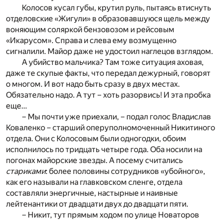
Колосов кусал губы, крутил руль, пытаясь втиснуть
отделовские «Жигули» в образовавшуюся щель между
воняющим соляркой бензовозом и рейсовым
«Икарусом». Справа и слева ему возмущенно
сигналили. Майор даже не удостоил наглецов взглядом.
А убийство мальчика? Там тоже ситуация аховая,
даже те скупые факты, что передал дежурный, говорят
о многом. И вот надо быть сразу в двух местах.
Обязательно надо. А тут – хоть разорвись! И эта пробка
еще…
– Мы почти уже приехали, – подал голос Владислав
Коваленко – старший оперуполномоченный Никитиного
отдела. Они с Колосовым были одногодки, обоим
исполнилось по тридцать четыре года. Оба носили на
погонах майорские звезды. А посему считались
стариками
: более половины сотрудников «убойного»,
как его называли на главковском сленге, отдела
составляли энергичные, настырные и наивные
лейтенантики от двадцати двух до двадцати пяти.
– Никит, тут прямым ходом по улице Новаторов