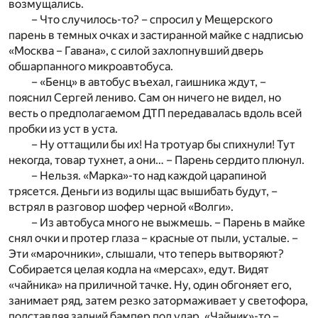
возмущались.
– Что случилось-то? – спросил у Мещерского
парень в темных очках и застиранной майке с надписью
«Москва – Гавана», с силой захлопнувший дверь
обшарпанного микроавтобуса.
– «Бенц» в автобус въехал, гаишника ждут, –
пояснил Сергей лениво. Сам он ничего не видел, но
весть о предполагаемом ДТП передавалась вдоль всей
пробки из уст в уста.
– Ну оттащили бы их! На тротуар бы спихнули! Тут
некогда, товар тухнет, а они… – Парень сердито плюнул.
– Нельзя. «Марка»-то над каждой царапиной
трясется. Деньги из водилы щас вышибать будут, –
встрял в разговор шофер черной «Волги».
– Из автобуса много не выжмешь. – Парень в майке
снял очки и протер глаза – красные от пыли, усталые. –
Эти «марочники», слышали, что теперь вытворяют?
Собирается целая кодла на «мерсах», едут. Видят
«чайника» на приличной тачке. Ну, один обгоняет его,
занимает ряд, затем резко затормаживает у светофора,
подставляя задний бампер под удар. «Чайник»-то –