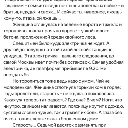
гаданием – семья-то ведь почти вся полегла на войне – и
братья, и дядья, и свояк… И сейчас ты, наверное, лжешь
кому-то, птаха, ой лжешь…
Женщина оглянулась на зеленые ворота и тяжело и
торопливо пошла прочь по дороге – узкой полосе
бетона, проложенной среди хвойного леса.
Спешить ей было куда: электричка не ждет. А
другой до полудня на этой тихой лесной станции не
увидишь. Эта электричка – дальнего следования, до
самой Москвы идет почти без остановок. Самая удобная
электричка, а к платформе прибывает в 9.20. Не
опоздать бы!
Но торопиться тоже ведь надо с умом. Чай не
молоденькая. Женщина сглотнула горький ком в горле:
годы пролетели, старость – не ждала, а пожаловала.
Какая уж теперь тут радость? Где она? В чем? Ноги, что
ни утро, свинцом наливаются, поясницу крутит к дождю,
суставы словно чужие, так и грызет их боль. А глаза без
очков точно слепые окна в брошенном доме…
Старость… Седьмой десяток разменять при