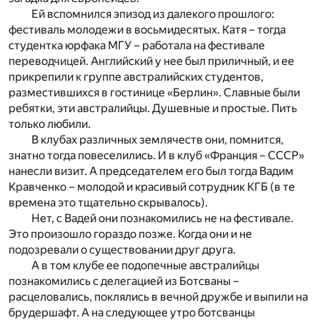
Ей вспомнился эпизод из далекого прошлого:
фестиваль молодежи в восьмидесятых. Катя – тогда
студентка юрфака МГУ – работала на фестивале
переводчицей. Английский у нее был приличный, и ее
прикрепили к группе австралийских студентов,
разместившихся в гостинице «Берлин». Славные были
ребятки, эти австралийцы. Душевные и простые. Пить
только любили.
В клубах различных землячеств они, помнится,
знатно тогда повеселились. И в клуб «Франция – СССР»
нанесли визит. А председателем его был тогда Вадим
Кравченко – молодой и красивый сотрудник КГБ (в те
времена это тщательно скрывалось).
Нет, с Вадей они познакомились не на фестивале.
Это произошло гораздо позже. Когда они и не
подозревали о существовании друг друга.
А в том клубе ее подопечные австралийцы
познакомились с делегацией из Ботсваны –
расцеловались, поклялись в вечной дружбе и выпили на
брудершафт. А на следующее утро ботсванцы