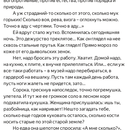
Богопротивные, против естества, против порядка и
природы.
А уж страданий-то сколько от этого, сколько мук
горьких! Сколько воя, рева, визга – оглохнуть можно.
Точно в аду с чертями. Точно в аду…»
Ей вдруг стало жутко. Вспомнилась сегодняшняя
ночь. Это дежурство треклятое… Как
он
глядел на нее
сквозь стальные прутья. Как глядел! Прямо мороз по
коже от его дьявольских зенок.
Нет, надо бросать эту работу. Хватит. Домой надо,
на кухню, к плите, к внучке прилепляться. Или… если уж
все-таки работать – в музей надо перебираться, в
гардероб на вешалку. Пусть там каждый день работа,
пусть ноги жалеть не придется, зато…
Сорока, трескнув напоследок, точно погремушка,
улетела. И тут же ее громкое соло в лесном хоре
подхватила кукушка. Женщина прислушалась: ишь ты,
разбойница, как наяривает! Нешто загадать тебе,
сколько еще годков куковать осталось, сколько кости
носить старые по этой старой земле?
Но едва она шепотом спросила: «А мне сколько?»,