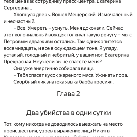
тебе цена как сотруднику пресс-центра, Екатерина
Сергеевна…
Хлопнула дверь. Вошел Мещерский. Измочаленный
и несчастный.
– Все. Умереть – уснуть. Меня доконали. Сейчас
этот колониальный вождек толкнул такую речугу – мы с
Петровым едва живы остались. Там одних эпитетов
восемнадцать, и все в осуждающем тоне. Я упаду,
усталый, голодный и небритый, у ваших ног, Екатерина
Прекрасная. Неужели вы не спасете меня?
Она уже энергично собирала вещи.
– Тебя спасет кусок жареного мяса. Ужинать пора.
Скорбный лик знатока языка барба просиял.
Глава 2
Два убийства в одни сутки
Тот, кому никогда не доводилось выезжать на место
происшествия, узрев выражение лица Никиты