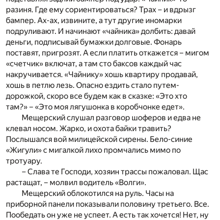
разиня. Где ему сориентироваться? Трах – и вдрызг
бампер. Ах-ах, извините, а тут другие иномарки
подруливают. И начинают «чайника» долбить: давай
деньги, подписывай бумажки долговые. Фонарь
поставят, пригрозят. А если платить откажется – мигом
«счетчик» включат, а там сто баксов каждый час
накручивается. «Чайнику» хошь квартиру продавай,
хошь в петлю лезь. Опасно ездить стало путем-
дорожкой, скоро все будем как в сказке: «Это хто
там?» – «Это моя лягушонка в коробчонке едет».
Мещерский слушал разговор шоферов и едва не
клевал носом. Жарко, и охота байки травить?
Послышался вой милицейской сирены. Бело-синие
«Жигули» с мигалкой лихо промчались мимо по
тротуару.
– Слава те Господи, хозяин трассы пожаловал. Щас
растащат, – молвил водитель «Волги».
Мещерский облокотился на руль. Часы на
приборной панели показывали половину третьего. Все.
Пообедать он уже не успеет. А есть так хочется! Нет, ну