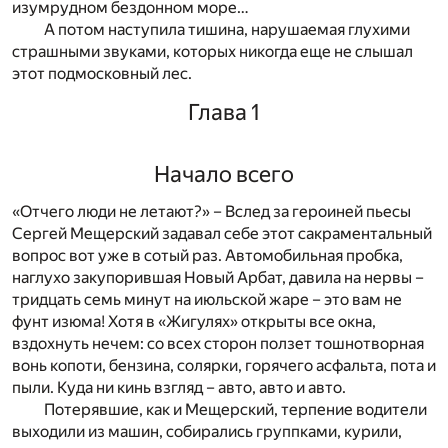
изумрудном бездонном море…
А потом наступила тишина, нарушаемая глухими
страшными звуками, которых никогда еще не слышал
этот подмосковный лес.
Глава 1
Начало всего
«Отчего люди не летают?» – Вслед за героиней пьесы
Сергей Мещерский задавал себе этот сакраментальный
вопрос вот уже в сотый раз. Автомобильная пробка,
наглухо закупорившая Новый Арбат, давила на нервы –
тридцать семь минут на июльской жаре – это вам не
фунт изюма! Хотя в «Жигулях» открыты все окна,
вздохнуть нечем: со всех сторон ползет тошнотворная
вонь копоти, бензина, солярки, горячего асфальта, пота и
пыли. Куда ни кинь взгляд – авто, авто и авто.
Потерявшие, как и Мещерский, терпение водители
выходили из машин, собирались группками, курили,