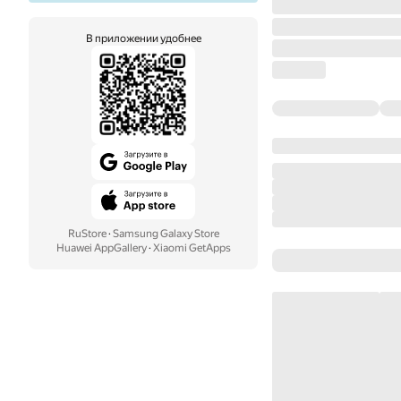
В приложении удобнее
RuStore
·
Samsung Galaxy Store
Huawei AppGallery
·
Xiaomi GetApps