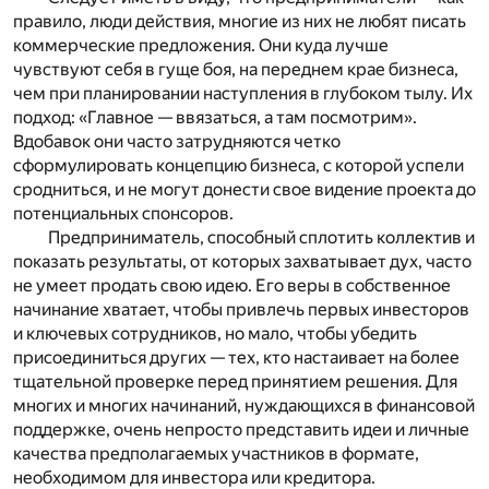
правило, люди действия, многие из них не любят писать
коммерческие предложения. Они куда лучше
чувствуют себя в гуще боя, на переднем крае бизнеса,
чем при планировании наступления в глубоком тылу. Их
подход: «Главное — ввязаться, а там посмотрим».
Вдобавок они часто затрудняются четко
сформулировать концепцию бизнеса, с которой успели
сродниться, и не могут донести свое ви
дение проекта до
потенциальных спонсоров.
Предприниматель, способный сплотить коллектив и
показать результаты, от которых захватывает дух, часто
не умеет продать свою идею. Его веры в собственное
начинание хватает, чтобы привлечь первых инвесторов
и ключевых сотрудников, но мало, чтобы убедить
присоединиться других — тех, кто настаивает на более
тщательной проверке перед принятием решения. Для
многих и многих начинаний, нуждающихся в финансовой
поддержке, очень непросто представить идеи и личные
качества предполагаемых участников в формате,
необходимом для инвестора или кредитора.