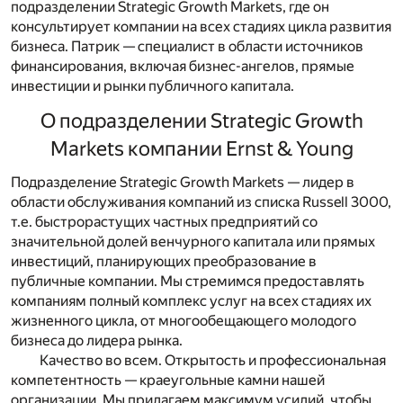
подразделении
Strategic
Growth
Markets
, где он
консультирует компании на всех стадиях цикла развития
бизнеса. Патрик — специалист в области источников
финансирования, включая бизнес-ангелов, прямые
инвестиции и рынки публичного капитала.
О подразделении
Strategic
Growth
Markets
компании
Ernst
&
Young
П
одразделение
Strategic
Growth
Markets
— лидер в
области обслуживания компаний из списка
Russell
3000,
т.е. быстрорастущих частных предприятий со
значительной долей венчурного капитала или прямых
инвестиций, планирующих преобразование в
публичные компании. Мы стремимся предоставлять
компаниям полный комплекс услуг на всех стадиях их
жизненного цикла, от многообещающего молодого
бизнеса до лидера рынка.
Качество во всем.
Открытость и профессиональная
компетентность — краеугольные камни нашей
организации. Мы прилагаем максимум усилий, чтобы