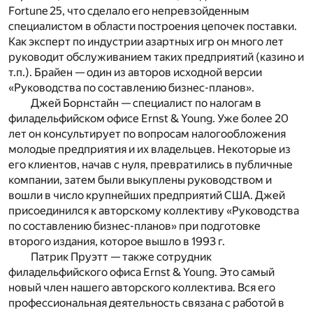
Fortune
25, что сделало его непревзойденным
специалистом в области построения цепочек поставки.
Как эксперт по индустрии азартных игр он много лет
руководит обслуживанием таких предприятий (казино и
т.
п.). Брайен — один из авторов исходной версии
«Руководства по составлению бизнес-планов».
Джей Борнстайн
— специалист по налогам в
филадельфийском офисе
Ernst
&
Young
. Уже более 20
лет он консультирует по вопросам налогообложения
молодые предприятия и их владельцев. Некоторые из
его клиентов, начав с нуля, превратились в публичные
компании, затем были выкуплены руководством и
вошли в число крупнейших предприятий США. Джей
присоединился к авторскому коллективу «Руководства
по составлению бизнес-планов» при подготовке
второго издания, которое вышло в 1993 г.
Патрик Пруэтт
— также сотрудник
филадельфийского офиса
Ernst
&
Young
. Это самый
новый член нашего авторского коллектива. Вся его
профессиональная деятельность связана с работой в