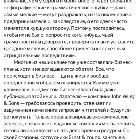
внимание, чем у серого и монотонного. А вот опечатки,
орфографические и грамматические ошибки — даже
самые мелкие — могут раздражать, из-за них мнение о
предпринимателе и, как следствие, о его идеях часто
меняется в худшую сторону. Поэтому постарайтесь,
чтобы их не было: попросите кого-нибудь, чьей
грамотности вы доверяете, проверить план и устранить
досадные мелочи, способные привести к серьезным
отрицательным последствиям.
Многие из наших клиентов уже составляли бизнес-
планы, хотя и не догадываются об этом. Все, что
происходит в бизнесе — да и в жизни вообще, —
определенным образом планируется. Как мы уже
упоминали, предметом бизнес-плана была даже
публикация этой книги. Издателю — компании
John
Wiley
&
Sons
— требовалось проверить, отвечает ли
задуманная нами книга запросам читателей и будут ли
ее покупать. Только проанализировав экономические
аспекты, связанные с изданием, компания могла решить,
готова ли она вложить в это дело время и ресурсы. Со
своей стороны, сотрудники
Ernst
&
Young
, занятые в