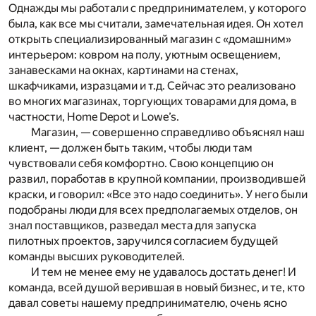
Однажды мы работали с предпринимателем, у которого
была, как все мы считали, замечательная идея. Он хотел
открыть специализированный магазин с «домашним»
интерьером: ковром на полу, уютным освещением,
занавесками на окнах, картинами на стенах,
шкафчиками, изразцами и т.д. Сейчас это реализовано
во многих магазинах, торгующих товарами для дома, в
частности, Home Depot и Lowe’s.
Магазин, — совершенно справедливо объяснял наш
клиент, — должен быть таким, чтобы люди там
чувствовали себя комфортно. Свою концепцию он
развил, поработав в крупной компании, производившей
краски, и говорил: «Все это надо соединить». У него были
подобраны люди для всех предполагаемых отделов, он
знал поставщиков, разведал места для запуска
пилотных проектов, заручился согласием будущей
команды высших руководителей.
И тем не менее ему не удавалось достать денег! И
команда, всей душой верившая в новый бизнес, и те, кто
давал советы нашему предпринимателю, очень ясно