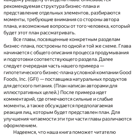
рекомендуемая структура бизнес-плана и
представление отдельных элементов, разбираются
моменты, требующие внимания со стороны автора
плана, и возможные вопросы от того человека, который
будет этот план рассматривать.
Все главы, посвященные конкретным разделам
бизнес-плана, построены по одной и той же схеме. Глава
начинается с общего описания процесса продумывания
и подготовки соответствующего раздела. Далее
следует очередная часть нашего примера —
гипотетического бизнес-плана условной компании
Good
Foods
,
Inc
. (GFI) — поставщика натуральных продуктов
для детского питания. (План написан авторами для
иллюстративных целей.) После примера идет
комментарий, где отмечаются сильные и слабые
моменты, а также обсуждается предполагаемая
реакция лиц, которым будет представлен план. Для
улучшения читаемости эти три части главы различаются
оформлением.
Надеемся, что наша книга поможет читателю