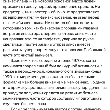
бизнес-плана — та, которая основной массе людей
приходит в голову первой: привлечение средств. Ни
кредиторы, ни инвесторы обычно не предоставляют
предпринимателям финансирования, не имея перед
глазами бизнес-плана. Не стоит особенно верить
историям о том, как бизнесмен с горящими глазами
встретил инвестора с пером наготове, они вместе
нацарапали что-то на салфетке, ударили по рукам,
сделались «партнерами» и отправились вместе
развивать суперсовременную технологию. По большей
части это чистый вымысел.
Заметим, что в середине и конце 1970-х, когда
начинался современный бум венчурной активности, а
также в период «иррационального оптимизма» конца
1990-х, в мире венчурного капитала было меньше
формализма и больше динамизма, чем сейчас. Но даже
в то время существовала и применялась упорядоченная
процедура получения средств на развитие бизнеса,
значительную часть которой составляли подготовка и
изучение бизнес-плана.
Если предприниматель явится к потенциальному