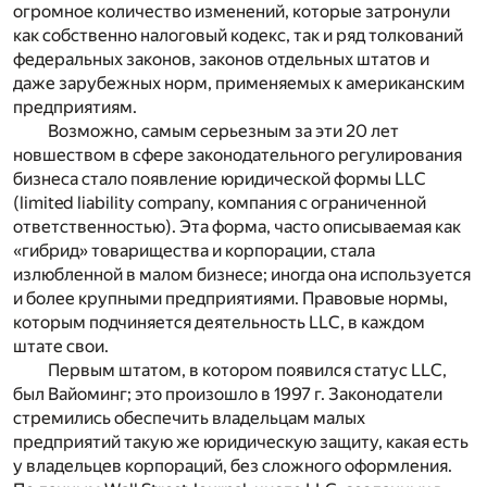
огромное количество изменений, которые затронули
как собственно налоговый кодекс, так и ряд толкований
федеральных законов, законов отдельных штатов и
даже зарубежных норм, применяемых к американским
предприятиям.
Возможно, самым серьезным за эти 20 лет
новшеством в сфере законодательного регулирования
бизнеса стало появление юридической формы
LLC
(
limited
liability
company
, компания с ограниченной
ответственностью). Эта форма, часто описываемая как
«гибрид» товарищества и корпорации, стала
излюбленной в малом бизнесе; иногда она используется
и более крупными предприятиями. Правовые нормы,
которым подчиняется деятельность
LLC
, в каждом
штате свои.
Первым штатом, в котором появился статус
LLC
,
был Вайоминг; это произошло в 1997 г. Законодатели
стремились обеспечить владельцам малых
предприятий такую же юридическую защиту, какая есть
у владельцев корпораций, без сложного оформления.