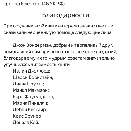
срок до 6 лет (ст. 146 УК РФ).
Благодарности
П
ри создании этой книги авторам давали советы и
оказывали неоценимую помощь следующие лица:
Джон Зондерман, добрый и терпеливый друг,
помогавший нам при подготовке всех трех изданий;
благодаря ему и его мудрым советам значительно
улучшилась читаемость книги;
Ивлин Дж. Форд;
Шарон Борнстайн;
Диана Пруэтт;
Майкл Макмаон;
Карл Фругундорф;
Мария Пинелли;
Дебби Киссайр;
Крис Брунер;
Доналд Кей.