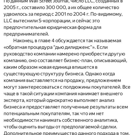
По данным
Wall
Street
Journal
, число
LLC
, созданных в
2005 г., составило 300 000, а их общее количество
удвоилось за период с 2001 по 2004 г. По-видимому,
LLC
вытеснили S-корпорации, и сейчас это
предпочтительная юридическая форма для
предпринимателей.
Наконец, в главе 4 обсуждается так называемая
«обратная процедура “дью дилидженс”». Если
руководство компании намерено приобрести другую
компанию, оно составляет бизнес-план, описывающий,
каким образом новая единица впишется в
существующую структуру бизнеса. Однако когда
компания выставляется на продажу, предложением
могут заинтересоваться с полдюжины покупателей. Все
чаще в такой ситуации компания нанимает внешнего
эксперта, который однократно выполняет анализ
бизнеса и предоставляет полученные результаты всем
потенциальным покупателям, так что им нет
необходимости нанимать собственного аналитика,
чтобы оценить выгоды от предполагаемой сделки.
Дополнительное преимущество данного подхода в том,