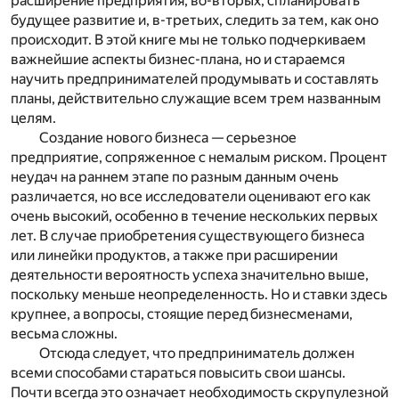
расширение предприятия, во-вторых, спланировать
будущее развитие и, в-третьих, следить за тем, как оно
происходит. В этой книге мы не только подчеркиваем
важнейшие аспекты бизнес-плана, но и стараемся
научить предпринимателей продумывать и составлять
планы, действительно служащие всем трем названным
целям.
Создание нового бизнеса — серьезное
предприятие, сопряженное с немалым риском. Процент
неудач на раннем этапе по разным данным очень
различается, но все исследователи оценивают его как
очень высокий, особенно в течение нескольких первых
лет. В случае приобретения существующего бизнеса
или линейки продуктов, а также при расширении
деятельности вероятность успеха значительно выше,
поскольку меньше неопределенность. Но и ставки здесь
крупнее, а вопросы, стоящие перед бизнесменами,
весьма сложны.
Отсюда следует, что предприниматель должен
всеми способами стараться повысить свои шансы.
Почти всегда это означает необходимость скрупулезной