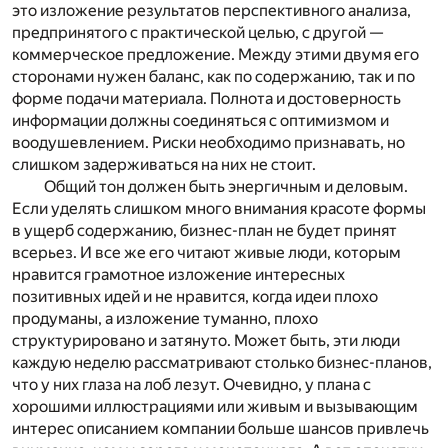
это изложение результатов перспективного анализа,
предпринятого с практической целью, с другой —
коммерческое предложение. Между этими двумя его
сторонами нужен баланс, как по содержанию, так и по
форме подачи материала. Полнота и достоверность
информации должны соединяться с оптимизмом и
воодушевлением. Риски необходимо признавать, но
слишком задерживаться на них не стоит.
Общий тон должен быть энергичным и деловым.
Если уделять слишком много внимания красоте формы
в ущерб содержанию, бизнес-план не будет принят
всерьез. И все же его читают живые люди, которым
нравится грамотное изложение интересных
позитивных идей и не нравится, когда идеи плохо
продуманы, а изложение туманно, плохо
структурировано и затянуто. Может быть, эти люди
каждую неделю рассматривают столько бизнес-планов,
что у них глаза на лоб лезут. Очевидно, у плана с
хорошими иллюстрациями или живым и вызывающим
интерес описанием компании больше шансов привлечь