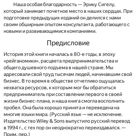
Наша особая благодарность — Эрику Сигелу,
который занимает почетное место в наших сердцах. При
подготовке предыдущих изданий он делился с нами
своим обширным опытом консультанта, работающего с
новыми и развивающимися компаниями.
Предисловие
И
стория этой книги началась в 80-е годы, в эпоху
«рейганомики», расцвета предпринимательства и
общего душевного подъема в нашей стране. Мы
адресовали свой труд тысячам людей, начинавшим свой
бизнес. В то время в обществе отчетливо ощущалась
нехватка ресурсов, к которым мог бы обратиться
предприниматель при составлении первого в своей
жизни бизнес-плана, и наша книга смогла восполнить
пробел. Она была хорошо принята и переведена на
многие языки мира. (Русский язык — не исключение.
Издательство Wiley & Sons выпустило русский перевод
в 1994 г., с тех пор он неоднократно переиздавался. —
Прим. пер.
)