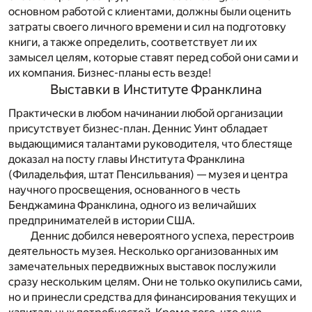
основном работой с клиентами, должны были оценить
затраты своего личного времени и сил на подготовку
книги, а также определить, соответствует ли их
замысел целям, которые ставят перед собой они сами и
их компания. Бизнес-планы есть везде!
Выставки в Институте Франклина
Практически в любом начинании любой организации
присутствует бизнес-план. Деннис Уинт обладает
выдающимися талантами руководителя, что блестяще
доказал на посту главы Института Франклина
(Филадельфия, штат Пенсильвания) — музея и центра
научного просвещения, основанного в честь
Бенджамина Франклина, одного из величайших
предпринимателей в истории США.
Деннис добился невероятного успеха, перестроив
деятельность музея. Несколько организованных им
замечательных передвижных выставок послужили
сразу нескольким целям. Они не только окупились сами,
но и принесли средства для финансирования текущих и