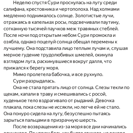
Неделю спустя Сури проснулась на лугу среди
салифана, крестовника и чертополоха. Над холмами
медленно поднималось солнце. Золотистые лучи,
отражаясь в капельках росы, подсвечивали паутину,
сотканную тысячей паучков меж травяных стеблей.
После ночи под открытым небом Сури промокла и
озябла, однако поцелуй солнца обещал перемены к
лучшему. Она подставила лицо теплым лучам и, слушая
мерное гудение трудолюбивых шмелей, окинула
взглядом луга, раскинувшиеся вокруг далля, что
прижался к берегу моря.
Мимо пролетела бабочка, и все рухнуло.
Сури разрыдалась.
Она не стала прятать лицо от солнца. Слезы текли по
щекам, капали в траву и смешивались с росой,
худенькое тело вздрагивало от рыданий. Девочка
плакала, пока слезы не иссякли, но легче ей не стало.
Она понуро сидела на лугу, безуспешно пытаясь
зарыться пальцами в призрачную шерсть.
После возвращения из-за моря все дни начинались