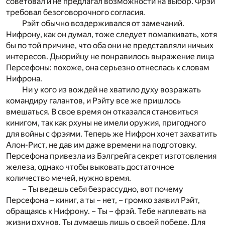
советовал и не предлагал возможности на выбор. Фрэй
требовал безоговорочного согласия.
Рэйт обычно воздерживался от замечаний.
Нифрону, как он думал, тоже следует помалкивать, хотя
бы по той причине, что оба они не представляли ничьих
интересов. Дьюрийцу не понравилось выражение лица
Персефоны: похоже, она серьезно отнеслась к словам
Нифрона.
Ни у кого из вождей не хватило духу возражать
командиру галантов, и Рэйту все же пришлось
вмешаться. В свое время он отказался становиться
кинигом, так как рхуны не имели оружия, пригодного
для войны с фрэями. Теперь же Нифрон хочет захватить
Алон-Рист, не дав им даже времени на подготовку.
Персефона привезла из Бэлгрейга секрет изготовления
железа, однако чтобы выковать достаточное
количество мечей, нужно время.
– Ты ведешь себя безрассудно, вот почему
Персефона – киниг, а ты – нет, – громко заявил Рэйт,
обращаясь к Нифрону. – Ты – фрэй. Тебе наплевать на
жизни рхунов. Ты думаешь лишь о своей победе. Для