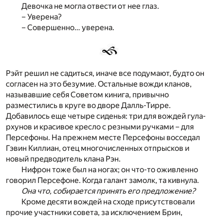
Девочка не могла отвести от нее глаз.
– Уверена?
– Совершенно… уверена.
Рэйт решил не садиться, иначе все подумают, будто он
согласен на это безумие. Остальные вожди кланов,
называвшие себя Советом кинига, привычно
разместились в круге во дворе Далль-Тирре.
Добавилось еще четыре сиденья: три для вождей гула-
рхунов и красивое кресло с резными ручками – для
Персефоны. На прежнем месте Персефоны восседал
Гэвин Киллиан, отец многочисленных отпрысков и
новый предводитель клана Рэн.
Нифрон тоже был на ногах; он что-то оживленно
говорил Персефоне. Когда галант замолк, та кивнула.
Она что, собирается принять его предложение?
Кроме десяти вождей на сходе присутствовали
прочие участники совета, за исключением Брин,