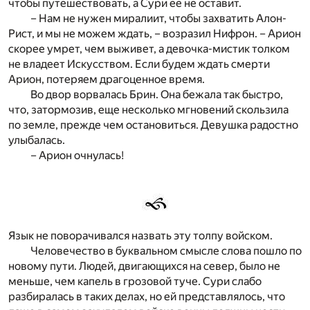
чтобы путешествовать, а Сури ее не оставит.
– Нам не нужен миралиит, чтобы захватить Алон-
Рист, и мы не можем ждать, – возразил Нифрон. – Арион
скорее умрет, чем выживет, а девочка-мистик толком
не владеет Искусством. Если будем ждать смерти
Арион, потеряем драгоценное время.
Во двор ворвалась Брин. Она бежала так быстро,
что, затормозив, еще несколько мгновений скользила
по земле, прежде чем остановиться. Девушка радостно
улыбалась.
– Арион очнулась!
Язык не поворачивался назвать эту толпу войском.
Человечество в буквальном смысле слова пошло по
новому пути. Людей, двигающихся на север, было не
меньше, чем капель в грозовой туче. Сури слабо
разбиралась в таких делах, но ей представлялось, что