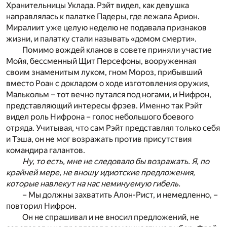
Хранительницы Уклада. Рэйт видел, как девушка
направлялась к палатке Падеры, где лежала Арион.
Миралиит уже целую неделю не подавала признаков
жизни, и палатку стали называть «домом смерти».
Помимо вождей кланов в совете приняли участие
Мойя, бессменный Щит Персефоны, вооруженная
своим знаменитым луком, гном Мороз, прибывший
вместо Роан с докладом о ходе изготовления оружия,
Малькольм – тот вечно путался под ногами, и Нифрон,
представляющий интересы фрэев. Именно так Рэйт
видел роль Нифрона – голос небольшого боевого
отряда. Учитывая, что сам Рэйт представлял только себя
и Тэша, он не мог возражать против присутствия
командира галантов.
Ну, то есть, мне не следовало бы возражать. Я, по
крайней мере, не вношу идиотские предложения,
которые навлекут на нас неминуемую гибель.
– Мы должны захватить Алон-Рист, и немедленно, –
повторил Нифрон.
Он не спрашивал и не вносил предложений, не