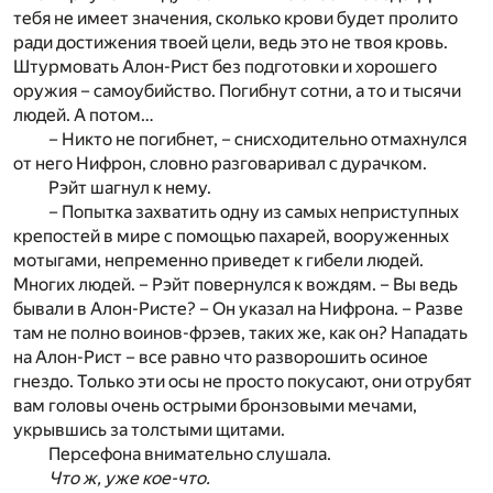
тебя не имеет значения, сколько крови будет пролито
ради достижения твоей цели, ведь это не твоя кровь.
Штурмовать Алон-Рист без подготовки и хорошего
оружия – самоубийство. Погибнут сотни, а то и тысячи
людей. А потом…
– Никто не погибнет, – снисходительно отмахнулся
от него Нифрон, словно разговаривал с дурачком.
Рэйт шагнул к нему.
– Попытка захватить одну из самых неприступных
крепостей в мире с помощью пахарей, вооруженных
мотыгами, непременно приведет к гибели людей.
Многих людей. – Рэйт повернулся к вождям. – Вы ведь
бывали в Алон-Ристе? – Он указал на Нифрона. – Разве
там не полно воинов-фрэев, таких же, как он? Нападать
на Алон-Рист – все равно что разворошить осиное
гнездо. Только эти осы не просто покусают, они отрубят
вам головы очень острыми бронзовыми мечами,
укрывшись за толстыми щитами.
Персефона внимательно слушала.
Что ж, уже кое-что.