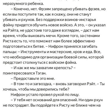
неразумного ребенка.
– Конечно, нет. Фрэям запрещено убивать фрэев, но
если вы поступите так, как я скажу, они не станут
убивать и рхунов. Без поддержки воинов-инстарья
фэйну придется обучить новое войско. А это, – он указал
на Рэйта, не удостоив того даже взглядом, – даст нам
время, чтобы выковать мечи. Кроме того, за стенами
Риста есть то, что поможет нам более эффективно
подготовиться к битве. – Нифрон принялся загибать
пальцы: – Инструменты и мастерские, кров и еда. Все,
что необходимо для организации боевой силы, которой
предстоит столкнуться с войском фэйна.
– И как же мы захватим крепость? –
поинтересовался Тэган.
– Предоставьте это мне.
– В том-то и загвоздка, – вновь заговорил Рэйт. – Ты
хочешь, чтобы мы доверились тебе?
Нифрон устало провел рукой по лицу.
– У тебя нет оснований для опасений. Ни один рхун
не пострадает. Вы подойдете к Ристу не ближе чем на