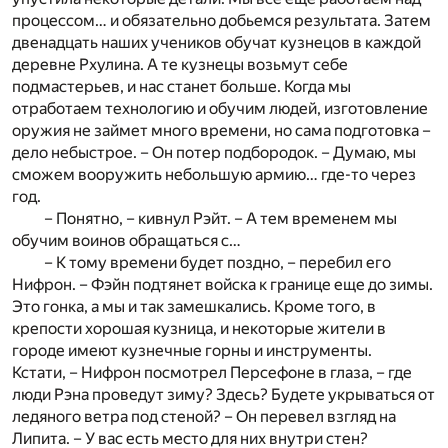
процессом… и обязательно добьемся результата. Затем
двенадцать наших учеников обучат кузнецов в каждой
деревне Рхулина. А те кузнецы возьмут себе
подмастерьев, и нас станет больше. Когда мы
отработаем технологию и обучим людей, изготовление
оружия не займет много времени, но сама подготовка –
дело небыстрое. – Он потер подбородок. – Думаю, мы
сможем вооружить небольшую армию… где-то через
год.
– Понятно, – кивнул Рэйт. – А тем временем мы
обучим воинов обращаться с…
– К тому времени будет поздно, – перебил его
Нифрон. – Фэйн подтянет войска к границе еще до зимы.
Это гонка, а мы и так замешкались. Кроме того, в
крепости хорошая кузница, и некоторые жители в
городе имеют кузнечные горны и инструменты.
Кстати, – Нифрон посмотрел Персефоне в глаза, – где
люди Рэна проведут зиму? Здесь? Будете укрываться от
ледяного ветра под стеной? – Он перевел взгляд на
Липита. – У вас есть место для них внутри стен?