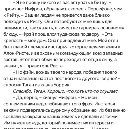
– Я не прошу никого из вас вступать в битву, –
произнес Нифрон, обращаясь скорее к Персефоне, чем
к Рэйту. – Вашим людям не придется даже близко
подходить к Ристу. Они потребуются мне лишь для
видимости, так сказать, в качестве гарнира к основному
блюду. – Фрэй прошелся туда-сюда по двору. – Эта
крепость – мой дом. Она принадлежит мне. Мой отец
был главой племени инстарья, которые веками жили в
Алон-Ристе, и верховным командующим всех западных
застав. Этот пост обычно переходит от отца к сыну, а
значит, я – правитель Риста.
– Но фэйн, вождь твоего народа, победил твоего
отца и назначил на этот пост кого-то другого, верно? –
спросил Тэган из клана Уоррик.
Спасибо, Тэган. Хорошо, что хоть кто-то слушает.
– Да, верно, – кивнул Нифрон. – Но мои
соплеменники недолюбливают того фрэя. Инстарья
веками подвергались дурному обращению. Их безвинно
сослали на окраины наших земель и сделали изгоями.
Им нужен вождь, который понимает их интересы и