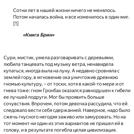
Сотни лет в нашей жизни ничего не менялось.
Потом началась война, и все изменилось в один миг.
[1]
«Книга Брин»
Сури, мистик, умела разговаривать с деревьями,
любила танцевать под музыку ветра, ненавидела
купаться, иногда выла на луну. А недавно сровняла с
землей гору, в мгновение ока уничтожив древнюю
гномью культуру, – от тоски, хотя в какой-то мере и от
гнева тоже: гном Гронбах оказался равнодушен к гибели
ее лучшей подруги. Мог бы проявить больше
сочувствия. Впрочем, потом девочка рассудила, что ей
следовало вести себя сдержанней. Наверное, надо было
сжечь гнусного негодяя заживо или замуровать. Но на
тот момент ни один из этих вариантов не пришел ей в
голову, и в результате погибла целая цивилизация.