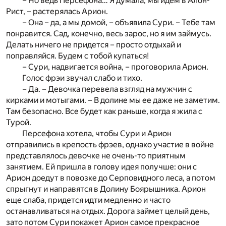
– Но ведь Персефона… Я думала, мы идем в Алон-
Рист, – растерялась Арион.
– Она – да, а мы домой, – объявила Сури. – Тебе там
понравится. Сад, конечно, весь зарос, но я им займусь.
Делать ничего не придется – просто отдыхай и
поправляйся. Будем с тобой купаться!
– Сури, надвигается война, – проговорила Арион.
Голос фрэи звучал слабо и тихо.
– Да. – Девочка перевела взгляд на мужчин с
кирками и мотыгами. – В долине мы ее даже не заметим.
Там безопасно. Все будет как раньше, когда я жила с
Турой.
Персефона хотела, чтобы Сури и Арион
отправились в крепость фрэев, однако участие в войне
представлялось девочке не очень-то приятным
занятием. Ей пришла в голову идея получше: они с
Арион доедут в повозке до Серповидного леса, а потом
спрыгнут и направятся в Долину Боярышника. Арион
еще слаба, придется идти медленно и часто
останавливаться на отдых. Дорога займет целый день,
зато потом Сури покажет Арион самое прекрасное