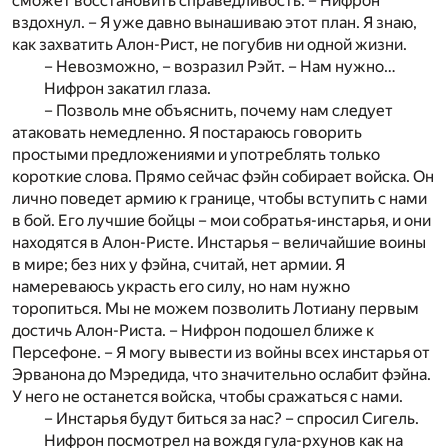
сможет восстановить справедливость. – Нифрон
вздохнул. – Я уже давно вынашиваю этот план. Я знаю,
как захватить Алон-Рист, не погубив ни одной жизни.
– Невозможно, – возразил Рэйт. – Нам нужно…
Нифрон закатил глаза.
– Позволь мне объяснить, почему нам следует
атаковать немедленно. Я постараюсь говорить
простыми предложениями и употреблять только
короткие слова. Прямо сейчас фэйн собирает войска. Он
лично поведет армию к границе, чтобы вступить с нами
в бой. Его лучшие бойцы – мои собратья-инстарья, и они
находятся в Алон-Ристе. Инстарья – величайшие воины
в мире; без них у фэйна, считай, нет армии. Я
намереваюсь украсть его силу, но нам нужно
торопиться. Мы не можем позволить Лотиану первым
достичь Алон-Риста. – Нифрон подошел ближе к
Персефоне. – Я могу вывести из войны всех инстарья от
Эрванона до Мэредида, что значительно ослабит фэйна.
У него не останется войска, чтобы сражаться с нами.
– Инстарья будут биться за нас? – спросил Сигель.
Нифрон посмотрел на вождя гула-рхунов как на