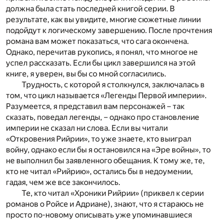
должна была стать последней книгой серии. В
результате, как вы увидите, многие сюжетные линии
подойдут к логическому завершению. После прочтения
романа вам может показаться, что сага окончена.
Однако, перечитав рукопись, я понял, что многое не
успел рассказать. Если бы цикл завершился на этой
книге, я уверен, вы бы со мной согласились.
Трудность, с которой я столкнулся, заключалась в
том, что цикл называется «Легенды Первой империи».
Разумеется, я представил вам персонажей – так
сказать, поведал легенды, – однако про становление
империи не сказал ни слова. Если вы читали
«Откровения Рийрии», то уже знаете, кто выиграл
войну, однако если бы я остановился на «Эре войны», то
не выполнил бы заявленного обещания. К тому же, те,
кто не читал «Рийрию», остались бы в недоумении,
гадая, чем же все закончилось.
Те, кто читал «Хроники Рийрии» (приквел к серии
романов о Ройсе и Адриане), знают, что я стараюсь не
просто по-новому описывать уже упоминавшиеся