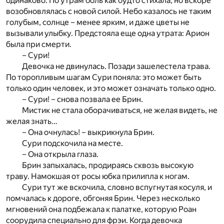
одинаково. По утрам боль как будто стихала, но вскоре
возобновлялась с новой силой. Небо казалось не таким
голубым, солнце – менее ярким, и даже цветы не
вызывали улыбку. Предстояла еще одна утрата: Арион
была при смерти.
– Сури!
Девочка не двинулась. Позади зашелестела трава.
По торопливым шагам Сури поняла: это может быть
только один человек, и это может означать только одно.
– Сури! – снова позвала ее Брин.
Мистик не стала оборачиваться, не желая видеть, не
желая знать…
– Она очнулась! – выкрикнула Брин.
Сури подскочила на месте.
– Она открыла глаза.
Брин запыхалась, продираясь сквозь высокую
траву. Намокшая от росы юбка прилипла к ногам.
Сури тут же вскочила, словно вспугнутая косуля, и
помчалась к дороге, обгоняя Брин. Через несколько
мгновений она подбежала к палатке, которую Роан
соорудила специально для фрэи. Когда девочка