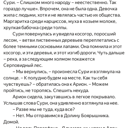
Сури. – Слишком много народу – неестественно. Так
гораздо лучше». Впрочем, она не была одна. Девочка
жила с людьми, хотя и не являлась частью их общества.
Маргаритка среди нарциссов, муха в козьем молоке,
хрупкая бабочка среди толпы.
Сури повернулась и увидела косогор, поросший
лесом, – ветви лиственных деревьев переплетались с
более темными сосновыми лапами. Она помнила и этот
косогор, и эти деревья, и этот изгиб дороги. Чуть дальше
– река, а за следующим холмом покажется
Серповидный лес.
– Мы вернулись, – произнесла Сури и взглянула на
солнце. – К полудню будем на месте. Как ты себя
чувствуешь? – обратилась она к Арион. – Можем
пройтись, не торопясь. Спешить некуда.
Арион сидела, закутавшись в легкое покрывало.
Услышав слова Сури, она удивленно взглянула на нее.
– Разве мы не туда, куда все?
– Нет. Мы отправимся в Долину Боярышника.
Домой.