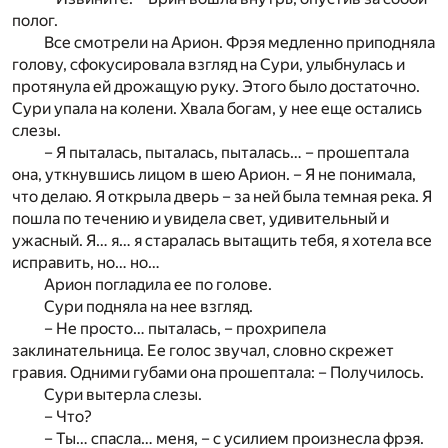
полог.
Все смотрели на Арион. Фрэя медленно приподняла
голову, сфокусировала взгляд на Сури, улыбнулась и
протянула ей дрожащую руку. Этого было достаточно.
Сури упала на колени. Хвала богам, у нее еще остались
слезы.
– Я пыталась, пыталась, пыталась… – прошептала
она, уткнувшись лицом в шею Арион. – Я не понимала,
что делаю. Я открыла дверь – за ней была темная река. Я
пошла по течению и увидела свет, удивительный и
ужасный. Я… я… я старалась вытащить тебя, я хотела все
исправить, но… но…
Арион погладила ее по голове.
Сури подняла на нее взгляд.
– Не просто… пыталась, – прохрипела
заклинательница. Ее голос звучал, словно скрежет
гравия. Одними губами она прошептала: – Получилось.
Сури вытерла слезы.
– Что?
– Ты… спасла… меня, – с усилием произнесла фрэя.