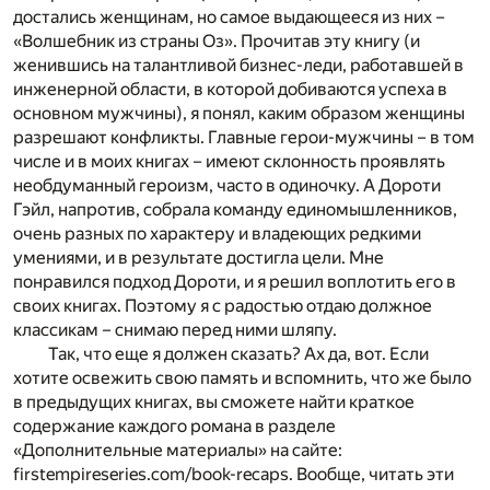
достались женщинам, но самое выдающееся из них –
«Волшебник из страны Оз». Прочитав эту книгу (и
женившись на талантливой бизнес-леди, работавшей в
инженерной области, в которой добиваются успеха в
основном мужчины), я понял, каким образом женщины
разрешают конфликты. Главные герои-мужчины – в том
числе и в моих книгах – имеют склонность проявлять
необдуманный героизм, часто в одиночку. А Дороти
Гэйл, напротив, собрала команду единомышленников,
очень разных по характеру и владеющих редкими
умениями, и в результате достигла цели. Мне
понравился подход Дороти, и я решил воплотить его в
своих книгах. Поэтому я с радостью отдаю должное
классикам – снимаю перед ними шляпу.
Так, что еще я должен сказать? Ах да, вот. Если
хотите освежить свою память и вспомнить, что же было
в предыдущих книгах, вы сможете найти краткое
содержание каждого романа в разделе
«Дополнительные материалы» на сайте:
firstempireseries.com/book-recaps. Вообще, читать эти