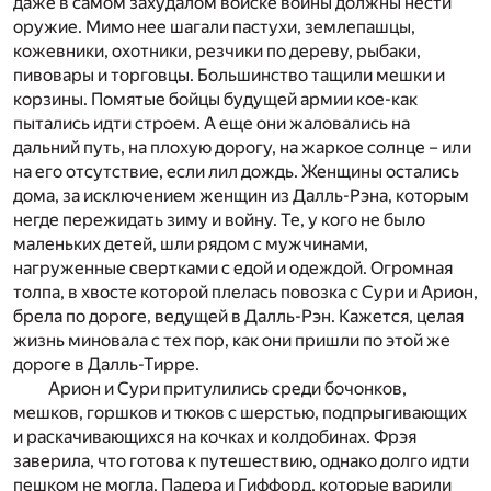
даже в самом захудалом войске воины должны нести
оружие. Мимо нее шагали пастухи, землепашцы,
кожевники, охотники, резчики по дереву, рыбаки,
пивовары и торговцы. Большинство тащили мешки и
корзины. Помятые бойцы будущей армии кое-как
пытались идти строем. А еще они жаловались на
дальний путь, на плохую дорогу, на жаркое солнце – или
на его отсутствие, если лил дождь. Женщины остались
дома, за исключением женщин из Далль-Рэна, которым
негде пережидать зиму и войну. Те, у кого не было
маленьких детей, шли рядом с мужчинами,
нагруженные свертками с едой и одеждой. Огромная
толпа, в хвосте которой плелась повозка с Сури и Арион,
брела по дороге, ведущей в Далль-Рэн. Кажется, целая
жизнь миновала с тех пор, как они пришли по этой же
дороге в Далль-Тирре.
Арион и Сури притулились среди бочонков,
мешков, горшков и тюков с шерстью, подпрыгивающих
и раскачивающихся на кочках и колдобинах. Фрэя
заверила, что готова к путешествию, однако долго идти
пешком не могла. Падера и Гиффорд, которые варили