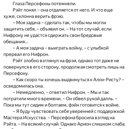
Глаза Персефоны потемнели.
Рэйт понял – она отдаляется от него. И что еще
хуже, склонна верить фрэю.
– Моя задача – сделать так, чтобы мы могли
защитить себя, – объявил он. – На тот случай, если
Нифрону не удастся сдержать свои бредовые
обещания…
– А моя задача – выиграть войну, – с улыбкой
прервал его Нифрон.
Рэйт злобно взглянул на фрэя, однако тот даже не
повернулся в его сторону, продолжая смотреть лишь на
Персефону.
– Как скоро ты хочешь выдвинуться к Алон-Ристу? –
осведомилась она.
– Немедленно, – ответил Нифрон. – Мы и так
потратили много времени. – Он обвел рукой далль. –
Пока мы тут сидим и болтаем, фэйн готовится к войне.
– Я буду чувствовать себя уверенней с поддержкой
Мастера Искусства. – Персефона бросила взгляд на
Рэйта. – На всякий случай. Однако Арион слишком слаба,