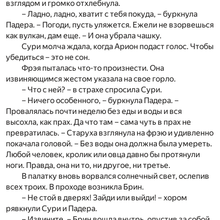
взглядом и громко отхлебнула.
– Ладно, ладно, хватит с тебя покуда, – буркнула
Падера. – Погоди, пусть уляжется. Ежели не взорвешься
как вулкан, дам еще. – И она убрала чашку.
Сури молча ждала, когда Арион подаст голос. Чтобы
убедиться – это не сон.
Фрэя пыталась что-то произнести. Она
извиняющимся жестом указала на свое горло.
– Что с ней? – в страхе спросила Сури.
– Ничего особенного, – буркнула Падера. –
Провалялась почти неделю без еды и воды и вся
высохла, как прах. Да что там – сама чуть в прах не
превратилась. – Старуха взглянула на фрэю и удивленно
покачала головой. – Без воды она должна была умереть.
Любой человек, кролик или овца давно бы протянули
ноги. Правда, она ни то, ни другое, ни третье.
В палатку вновь ворвался солнечный свет, ослепив
всех троих. В проходе возникла Брин.
– Не стой в дверях! Зайди или выйди! – хором
рявкнули Сури и Падера.
– Извините. – Брин вошла внутрь, опустив за собой