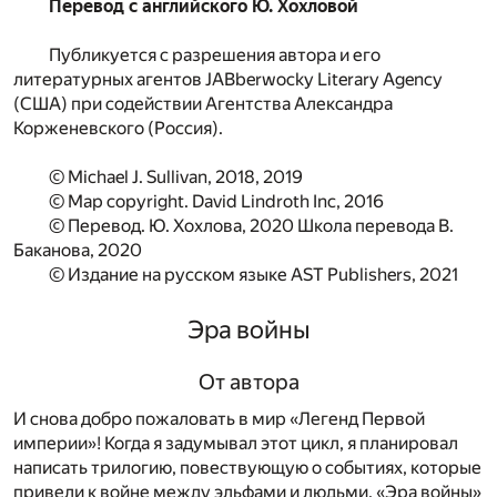
Перевод с английского Ю. Хохловой
Публикуется с разрешения автора и его
литературных агентов JABberwocky Literary Agency
(США) при содействии Агентства Александра
Корженевского (Россия).
© Michael J. Sullivan, 2018, 2019
© Map copyright. David Lindroth Inc, 2016
© Перевод. Ю. Хохлова, 2020 Школа перевода В.
Баканова, 2020
© Издание на русском языке AST Publishers, 2021
Эра войны
От автора
И снова добро пожаловать в мир «Легенд Первой
империи»! Когда я задумывал этот цикл, я планировал
написать трилогию, повествующую о событиях, которые
привели к войне между эльфами и людьми. «Эра войны»