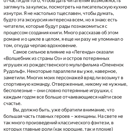
отчасти для того, чтобы дать читателям возможность
заглянуть за кулисы, посмотреть на писательскую кухню
изнутри. Я не настолько тщеславен, чтобы думать,
будто эта экскурсия интересна всем, но я знаю: есть
читатели, которые будут рады познакомиться с
процессом создания книги. Много рассказав об этом
романе и о цикле в целом, я еще ни разу не упоминал о
том, откуда черпаю вдохновение.
Самое сильное влияние на «Легенды» оказали
«Волшебник из страны Оз» и остров потерянных
игрушек из рождественского мультфильма «Олененок
Рудольф». Некоторые параллели вы уже, наверное,
заметили. Многих моих персонажей вряд ли возьмут в
спортивную команду. Отверженные, никому не нужные,
бесполезные – они словно потерянные игрушки, с
каждым годом все больше отчаивающиеся найти свое
счастье.
Вы, должно быть, уже обратили внимание, что
большая часть главных героев – женщины. На свете не
так много произведений классического фэнтези, в
которых главные роли (как хорошие, так и плохие)