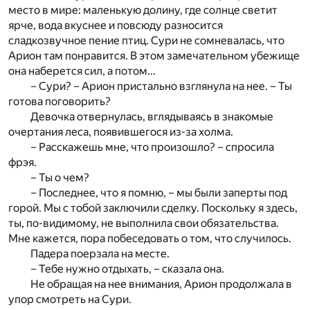
место в мире: маленькую долину, где солнце светит
ярче, вода вкуснее и повсюду разносится
сладкозвучное пение птиц. Сури не сомневалась, что
Арион там понравится. В этом замечательном убежище
она наберется сил, а потом…
– Сури? – Арион пристально взглянула на нее. – Ты
готова поговорить?
Девочка отвернулась, вглядываясь в знакомые
очертания леса, появившегося из-за холма.
– Расскажешь мне, что произошло? – спросила
фрэя.
– Ты о чем?
– Последнее, что я помню, – мы были заперты под
горой. Мы с тобой заключили сделку. Поскольку я здесь,
ты, по-видимому, не выполнила свои обязательства.
Мне кажется, пора побеседовать о том, что случилось.
Падера поерзала на месте.
– Тебе нужно отдыхать, – сказала она.
Не обращая на нее внимания, Арион продолжала в
упор смотреть на Сури.