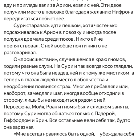
еду и приглядывали за Арион, ехали с ней. Эти двое
получили место в повозке благодаря желанию Нифрона
передвигаться побыстрее.
Сури старалась идти пешком, хотя частенько
подсаживалась к Арион в повозку и иногда после
полудня дремала среди тюков. Никто ей не
препятствовал. С ней вообще почти никто не
разговаривал.
О «происшествии», случившемся в краю гномов,
ходили разные слухи. На Сури и так всегда косо глядели,
потому что она была нездешней и к тому же мистиком, а
теперь в глазах людей вместо любопытства и
неодобрения появился страх. Многие прибавляли или,
наоборот, замедляли шаг, иногда вообще отходили в
сторону, лишь бы не находиться рядом с ней.
Персефона, Мойя, Роан и гномы были слишком заняты,
поэтому Сури могла общаться только с Падерой,
Гиффордом и Брин. Все остальные вели себя так, будто
она заразная.
«Мне всегда нравилось быть одной, – убеждала себя