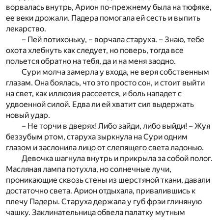
ворвалась внутрь, Арион по-прежнему была на тюфяке,
ее веки дрожали. Падера помогала ей сесть и выпить
лекарство.
– Пей потихоньку, – ворчала старуха. – Знаю, тебе
охота хлебнуть как следует, но поверь, тогда все
польется обратно на тебя, да и на меня заодно.
Сури молча замерла у входа, не веря собственным
глазам. Она боялась, что это просто сон, и стоит выйти
на свет, как иллюзия рассеется, и боль нападет с
удвоенной силой. Едва ли ей хватит сил выдержать
новый удар.
– Не торчи в дверях! Либо зайди, либо выйди! – Жуя
беззубым ртом, старуха зыркнула на Сури одним
глазом и заслонила лицо от слепящего света ладонью.
Девочка шагнула внутрь и прикрыла за собой полог.
Масляная лампа потухла, но солнечные лучи,
проникающие сквозь стены из шерстяной ткани, давали
достаточно света. Арион отдыхала, привалившись к
плечу Падеры. Старуха держала у губ фрэи глиняную
чашку. Заклинательница обвела палатку мутным