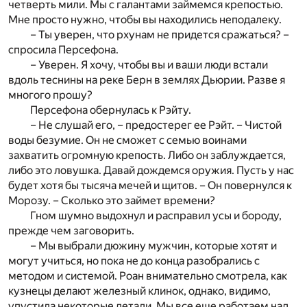
четверть мили. Мы с галантами займемся крепостью.
Мне просто нужно, чтобы вы находились неподалеку.
– Ты уверен, что рхунам не придется сражаться? –
спросила Персефона.
– Уверен. Я хочу, чтобы вы и ваши люди встали
вдоль теснины на реке Берн в землях Дьюрии. Разве я
многого прошу?
Персефона обернулась к Рэйту.
– Не слушай его, – предостерег ее Рэйт. – Чистой
воды безумие. Он не сможет с семью воинами
захватить огромную крепость. Либо он заблуждается,
либо это ловушка. Давай дождемся оружия. Пусть у нас
будет хотя бы тысяча мечей и щитов. – Он повернулся к
Морозу. – Сколько это займет времени?
Гном шумно выдохнул и расправил усы и бороду,
прежде чем заговорить.
– Мы выбрали дюжину мужчин, которые хотят и
могут учиться, но пока не до конца разобрались с
методом и системой. Роан внимательно смотрела, как
кузнецы делают железный клинок, однако, видимо,
упустила некоторые детали. Мы все еще работаем над