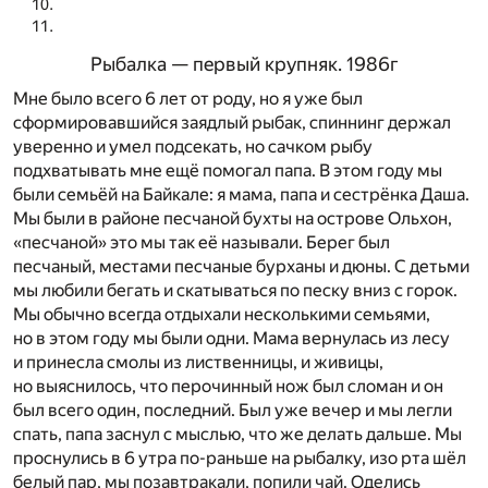
Рыбалка — первый крупняк. 1986г
Мне было всего 6 лет от роду, но я уже был
сформировавшийся заядлый рыбак, спиннинг держал
уверенно и умел подсекать, но сачком рыбу
подхватывать мне ещё помогал папа. В этом году мы
были семьёй на Байкале: я мама, папа и сестрёнка Даша.
Мы были в районе песчаной бухты на острове Ольхон,
«песчаной» это мы так её называли. Берег был
песчаный, местами песчаные бурханы и дюны. С детьми
мы любили бегать и скатываться по песку вниз с горок.
Мы обычно всегда отдыхали несколькими семьями,
но в этом году мы были одни. Мама вернулась из лесу
и принесла смолы из лиственницы, и живицы,
но выяснилось, что перочинный нож был сломан и он
был всего один, последний. Был уже вечер и мы легли
спать, папа заснул с мыслью, что же делать дальше. Мы
проснулись в 6 утра по-раньше на рыбалку, изо рта шёл
белый пар, мы позавтракали, попили чай. Оделись