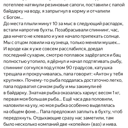
потеплее натянули резиновые сапоги, поставили с папой
байдарку на воду, я запрыгнул в корму и отчалили
с Богом…
До места плыли минут 10 за мыс в следующий распадок,
встали напротив бухты. Позабрасывали спиннинг, час,
два ничего не клевало и уже начало припекать солнце.
Мы с отцом ловили на кузнеца, только меняли мушек…
И вроде как я уже совсем расслабился, доедал
последний сухарик, смотрю поплавок задёргался и бац
полностью утопило, я дёрнул и начал подтягивать рыбу,
спиннинг согнулся под углом 90 градусов, катушка
трещала и прокручивалась, папа говорит: «Антон у тебя
крупняк». Почему-то рыба поддалась достаточно легко,
папа подхватил сачком рыбу и мы закинули её
в байдарку. Знатная рыбка оказалась хариус весом 1 кг,
первая моя большая рыба… Ещё часа два половили,
наловили на уху, но моя рыбка особенно выделялась
на общем фоне… Папа предложил заплыть в бухту, чтоб
передохнуть. Отдыхающие сразу нас заметили, там
было несколько компаний две «копейки» (ваз) и нива.