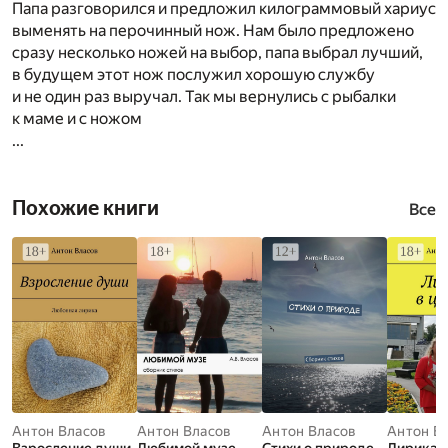
Папа разговорился и предложил килограммовый хариус
выменять на перочинный нож. Нам было предложено
сразу несколько ножей на выбор, папа выбрал лучший,
в будущем этот нож послужил хорошую службу
и не один раз выручал. Так мы вернулись с рыбалки
к маме и с ножом
...
Похожие книги
Все
Антон Власов
Антон Власов
Антон Власов
Антон В
Взросление души.
Любимой музе.
Стихи о природе.
Лирика в