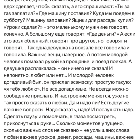
вдох сделает, чтобы сказать, а его спрашивают: «Ты за
газ заплатил?» Где машину поставил? Куда мы поедем в
субботу? Машину заправил? Ящики для рассады купил?
«Уроки сделал?» – это маленькому мужчине говорят,
конечно. А большому еще говорят: «Где деньги?» А если
это возлюбленный, говорят про другое, но говорят и
говорят… Так одна девушка на вокзале все говорила и
говорила. Важные вещи, наверное. А потом молодой
человек помахал рукой на прощанье, и поезд поехал. А
девушка расплакалась – он ничего не сказал! И
непонятно, любит или нет… И молодой человек
догадливый был, он прислал эсэмэску; простую такую:
«я тебя люблю». Не все догадливые. Не всегда можно
сообщение прислать. И настроение меняется, уже не
так просто сказать о любви. Да и надо ли? Есть другие
важные вопросы. Надо сказать, надо! И послушать надо.
Сделать паузу и помолчать; в глаза посмотреть,
прикоснуться к руке… Сколько моментов упущено,
сколько важных слов не сказано – не услышано; слова
любви важнее уроков, денег, рассады, машины, важнее