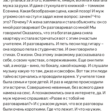
заступалась за этого, извините, хмыря, вопила и хватала
мужа за руки. И даже стукнула его книжкой – томиком
Есенина. Какая безобразная сцена, какой позор! И муж
угрюмо сел на стул и задал жене вопрос: зачем? Что
это? Почему? А жена заплакала и стала объяснять: он со
мной разговаривал! Он разговаривал со мной! Мы
говорили! Оказалось, что эта богатая дама сняла
квартиру и стала встречаться вот с этим очкастым
учителем. И разговаривать. И петь песни под гитару –
она хорошо пела в студенчестве. И они говорили о
стихах. О жизни. Она этому знакомому рассказывала о
себе, о своих чувствах, о переживаниях. Еще они пили
чай, а иногда – вино, по бокалу, какой кошмар. И слушали
музыку какую-то там, джаз и саксофон. Вот так эти люди
тайно встречались и проводили время. У учителя тоже
была семья и трое детей. И раз в неделю происходили
эти встречи. Совершенно невинные, без всякого даже
намека на секс. А познакомились они в интернете, да. И
муж мрачно спрашивал: «Разве я с тобой не
разговаривал?» И с ужасом думал, что все разговоры
были очень короткими. Где что лежит. И что на ужин.