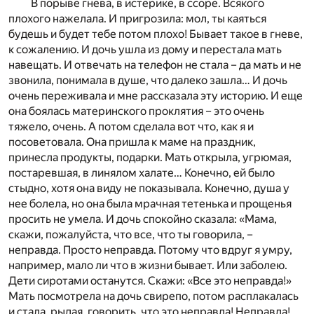
В порыве гнева, в истерике, в ссоре. Всякого
плохого нажелала. И пригрозила: мол, ты каяться
будешь и будет тебе потом плохо! Бывает такое в гневе,
к сожалению. И дочь ушла из дому и перестала мать
навещать. И отвечать на телефон не стала – да мать и не
звонила, понимала в душе, что далеко зашла… И дочь
очень переживала и мне рассказала эту историю. И еще
она боялась материнского проклятия – это очень
тяжело, очень. А потом сделала вот что, как я и
посоветовала. Она пришла к маме на праздник,
принесла продукты, подарки. Мать открыла, угрюмая,
постаревшая, в линялом халате… Конечно, ей было
стыдно, хотя она виду не показывала. Конечно, душа у
нее болела, но она была мрачная тетенька и прощенья
просить не умела. И дочь спокойно сказала: «Мама,
скажи, пожалуйста, что все, что ты говорила, –
неправда. Просто неправда. Потому что вдруг я умру,
например, мало ли что в жизни бывает. Или заболею.
Дети сиротами останутся. Скажи: «Все это неправда!»
Мать посмотрела на дочь свирепо, потом расплакалась
и стала, рыдая, говорить, что это неправда! Неправда!