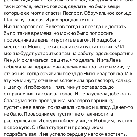
так и хотела, честно говоря, сделать, но были вещи,
которые ее могли спасти. Паспорт. Обручальное кольцо.
Шапка нутриевая. И двоюродная тетя в
Нижневартовске. Билетов тогда на поезда не достать
было, такие времена; но можно было попросить
проводника за деньги пустить в вагон. И раздобыть
местечко. Может, тетя сжалится и пустит пожить? И
можно будет устроиться там на работу: здесь сократили
Лену. И оклематься, решить, что делать. И эта Лена
побежала на перрон; она вспомнила про тетю в минуту
отчаяния, когда объявили поезд до Нижневартовска. И в
эту же минуту отчаянья вспомнила про паспорт, кольцо
и шапку. И побежала – пять минут оставалось до
отправления, так сказал голос. И Лена успела добежать.
Стала умолять проводника, молодого парнишку,
пустить ее в вагон; показывала кольцо и шапку. Денег-то
не было. Проводник ее пустил; не от алчности, а
растерялся он. И следы побоев увидел. В общем, пустил
в свое купе. Он был студент и проводником
подрабатывал. И не успело сердце у него очерстветь.