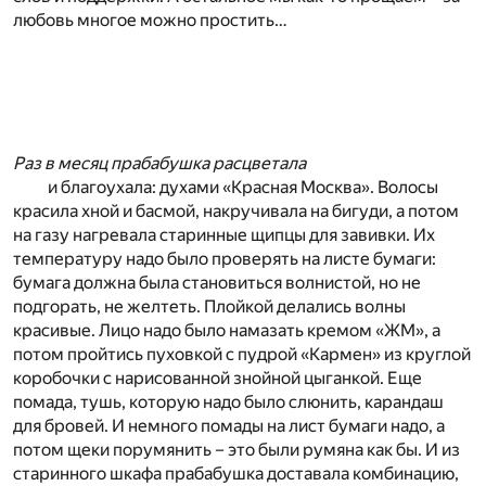
любовь многое можно простить…
Раз в месяц прабабушка расцветала
и благоухала: духами «Красная Москва». Волосы
красила хной и басмой, накручивала на бигуди, а потом
на газу нагревала старинные щипцы для завивки. Их
температуру надо было проверять на листе бумаги:
бумага должна была становиться волнистой, но не
подгорать, не желтеть. Плойкой делались волны
красивые. Лицо надо было намазать кремом «ЖМ», а
потом пройтись пуховкой с пудрой «Кармен» из круглой
коробочки с нарисованной знойной цыганкой. Еще
помада, тушь, которую надо было слюнить, карандаш
для бровей. И немного помады на лист бумаги надо, а
потом щеки порумянить – это были румяна как бы. И из
старинного шкафа прабабушка доставала комбинацию,