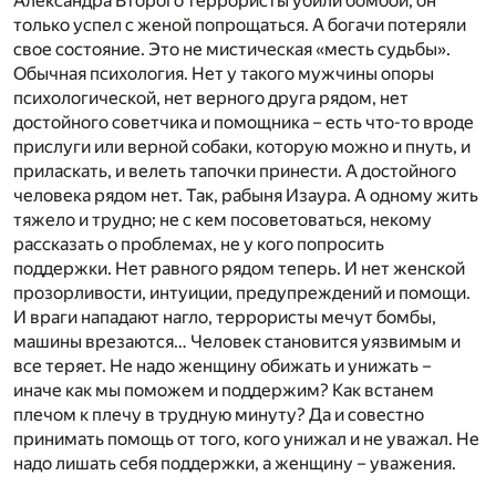
Александра Второго террористы убили бомбой, он
только успел с женой попрощаться. А богачи потеряли
свое состояние. Это не мистическая «месть судьбы».
Обычная психология. Нет у такого мужчины опоры
психологической, нет верного друга рядом, нет
достойного советчика и помощника – есть что-то вроде
прислуги или верной собаки, которую можно и пнуть, и
приласкать, и велеть тапочки принести. А достойного
человека рядом нет. Так, рабыня Изаура. А одному жить
тяжело и трудно; не с кем посоветоваться, некому
рассказать о проблемах, не у кого попросить
поддержки. Нет равного рядом теперь. И нет женской
прозорливости, интуиции, предупреждений и помощи.
И враги нападают нагло, террористы мечут бомбы,
машины врезаются… Человек становится уязвимым и
все теряет. Не надо женщину обижать и унижать –
иначе как мы поможем и поддержим? Как встанем
плечом к плечу в трудную минуту? Да и совестно
принимать помощь от того, кого унижал и не уважал. Не
надо лишать себя поддержки, а женщину – уважения.