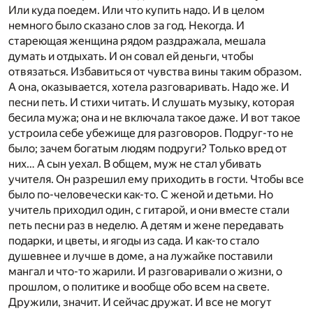
Или куда поедем. Или что купить надо. И в целом
немного было сказано слов за год. Некогда. И
стареющая женщина рядом раздражала, мешала
думать и отдыхать. И он совал ей деньги, чтобы
отвязаться. Избавиться от чувства вины таким образом.
А она, оказывается, хотела разговаривать. Надо же. И
песни петь. И стихи читать. И слушать музыку, которая
бесила мужа; она и не включала такое даже. И вот такое
устроила себе убежище для разговоров. Подруг-то не
было; зачем богатым людям подруги? Только вред от
них… А сын уехал. В общем, муж не стал убивать
учителя. Он разрешил ему приходить в гости. Чтобы все
было по-человечески как-то. С женой и детьми. Но
учитель приходил один, с гитарой, и они вместе стали
петь песни раз в неделю. А детям и жене передавать
подарки, и цветы, и ягоды из сада. И как-то стало
душевнее и лучше в доме, а на лужайке поставили
мангал и что-то жарили. И разговаривали о жизни, о
прошлом, о политике и вообще обо всем на свете.
Дружили, значит. И сейчас дружат. И все не могут