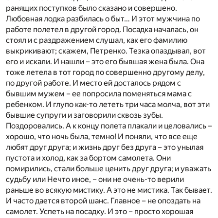
ранящих поступков было сказано и совершено.
Любовная лодка разбилась о быт… И этот мужчина по
работе полетел в другой город. Посадка началась, он
стоял и с раздражением слушал, как его фамилию
выкрикивают; скажем, Петренко. Тезка опаздывал, вот
его и искали. И нашли – это его бывшая жена была. Она
тоже летела в тот город по совершенно другому делу,
по другой работе. И место ей досталось рядом с
бывшим мужем – ее попросила поменяться мама с
ребенком. И глупо как-то лететь три часа молча, вот эти
бывшие супруги и заговорили сквозь зубы.
Поздоровались. А к концу полета плакали и целовались –
хорошо, что ночь была, темно! И поняли, что все еще
любят друг друга; и жизнь друг без друга – это унылая
пустота и холод, как за бортом самолета. Они
помирились, стали больше ценить друг друга; и уважать
судьбу или Нечто иное, – они не очень-то верили
раньше во всякую мистику. А это не мистика. Так бывает.
И часто дается второй шанс. Главное – не опоздать на
самолет. Успеть на посадку. И это – просто хорошая