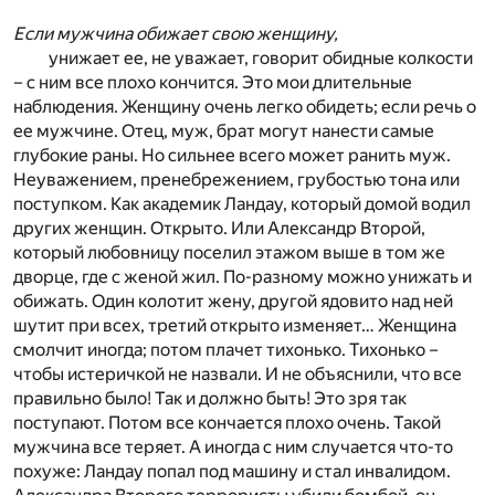
Если мужчина обижает свою женщину,
унижает ее, не уважает, говорит обидные колкости
– с ним все плохо кончится. Это мои длительные
наблюдения. Женщину очень легко обидеть; если речь о
ее мужчине. Отец, муж, брат могут нанести самые
глубокие раны. Но сильнее всего может ранить муж.
Неуважением, пренебрежением, грубостью тона или
поступком. Как академик Ландау, который домой водил
других женщин. Открыто. Или Александр Второй,
который любовницу поселил этажом выше в том же
дворце, где с женой жил. По-разному можно унижать и
обижать. Один колотит жену, другой ядовито над ней
шутит при всех, третий открыто изменяет… Женщина
смолчит иногда; потом плачет тихонько. Тихонько –
чтобы истеричкой не назвали. И не объяснили, что все
правильно было! Так и должно быть! Это зря так
поступают. Потом все кончается плохо очень. Такой
мужчина все теряет. А иногда с ним случается что-то
похуже: Ландау попал под машину и стал инвалидом.