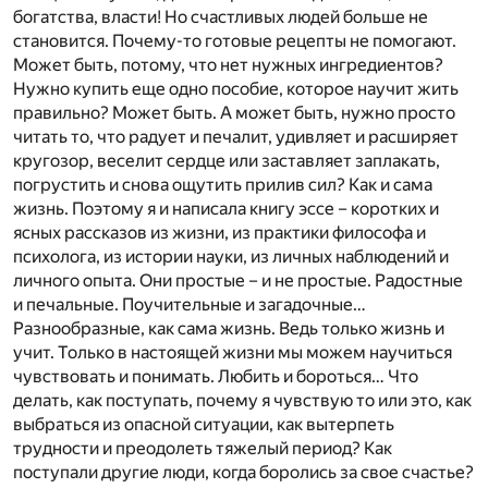
богатства, власти! Но счастливых людей больше не
становится. Почему-то готовые рецепты не помогают.
Может быть, потому, что нет нужных ингредиентов?
Нужно купить еще одно пособие, которое научит жить
правильно? Может быть. А может быть, нужно просто
читать то, что радует и печалит, удивляет и расширяет
кругозор, веселит сердце или заставляет заплакать,
погрустить и снова ощутить прилив сил? Как и сама
жизнь. Поэтому я и написала книгу эссе – коротких и
ясных рассказов из жизни, из практики философа и
психолога, из истории науки, из личных наблюдений и
личного опыта. Они простые – и не простые. Радостные
и печальные. Поучительные и загадочные…
Разнообразные, как сама жизнь. Ведь только жизнь и
учит. Только в настоящей жизни мы можем научиться
чувствовать и понимать. Любить и бороться… Что
делать, как поступать, почему я чувствую то или это, как
выбраться из опасной ситуации, как вытерпеть
трудности и преодолеть тяжелый период? Как
поступали другие люди, когда боролись за свое счастье?