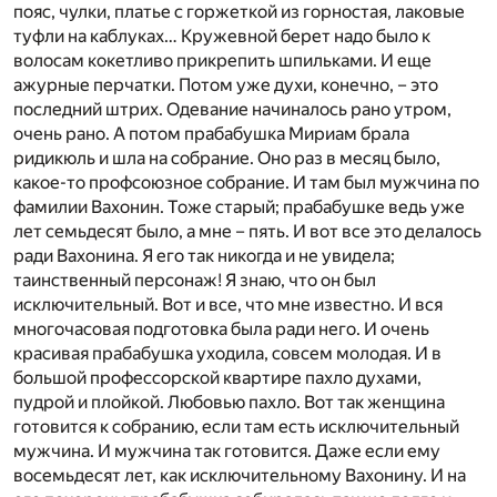
пояс, чулки, платье с горжеткой из горностая, лаковые
туфли на каблуках… Кружевной берет надо было к
волосам кокетливо прикрепить шпильками. И еще
ажурные перчатки. Потом уже духи, конечно, – это
последний штрих. Одевание начиналось рано утром,
очень рано. А потом прабабушка Мириам брала
ридикюль и шла на собрание. Оно раз в месяц было,
какое-то профсоюзное собрание. И там был мужчина по
фамилии Вахонин. Тоже старый; прабабушке ведь уже
лет семьдесят было, а мне – пять. И вот все это делалось
ради Вахонина. Я его так никогда и не увидела;
таинственный персонаж! Я знаю, что он был
исключительный. Вот и все, что мне известно. И вся
многочасовая подготовка была ради него. И очень
красивая прабабушка уходила, совсем молодая. И в
большой профессорской квартире пахло духами,
пудрой и плойкой. Любовью пахло. Вот так женщина
готовится к собранию, если там есть исключительный
мужчина. И мужчина так готовится. Даже если ему
восемьдесят лет, как исключительному Вахонину. И на