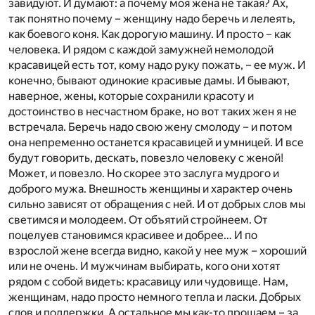
завидуют. И думают: а почему моя жена не такая? Ах,
так понятно почему – женщину надо беречь и лелеять,
как боевого коня. Как дорогую машину. И просто – как
человека. И рядом с каждой замужней немолодой
красавицей есть тот, кому надо руку пожать, – ее муж. И
конечно, бывают одинокие красивые дамы. И бывают,
наверное, жены, которые сохранили красоту и
достоинство в несчастном браке, но вот таких жен я не
встречала. Беречь надо свою жену смолоду – и потом
она непременно останется красавицей и умницей. И все
будут говорить, дескать, повезло человеку с женой!
Может, и повезло. Но скорее это заслуга мудрого и
доброго мужа. Внешность женщины и характер очень
сильно зависят от обращения с ней. И от добрых слов мы
светимся и молодеем. От объятий стройнеем. От
поцелуев становимся красивее и добрее… И по
взрослой жене всегда видно, какой у нее муж – хороший
или не очень. И мужчинам выбирать, кого они хотят
рядом с собой видеть: красавицу или чудовище. Нам,
женщинам, надо просто немного тепла и ласки. Добрых
слов и поддержки. А остальное мы как-то прощаем – за