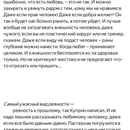
ошибочно, что есть любовь, – это не так. И можно
захиреть и увянуть рядом с тем, кому мы не нравимся.
Даже если прав человек! Даже если добра желает! Он
так и будет нас больно ранить, а потом уйдет. И лучше
вообще не затрагивать внешность человека, даже
чужого, если вы не пластический хирург или не тренер,
скажем. Даже если виду не подаст человек – раны
глубокие можно нанести. Когда любят – принимают
целиком. И о внешности беспокоятся из-за здоровья
только. Но не критикуют жестоко и не предлагают что-
то отрезать или пришить…
Самый ужасный вид ревности —
ревность к прошлому, так Куприн написал. И не
надо лишнее рассказывать любимому человеку, даже
если все было давным-давно. Пастернак погрузился в
тяжелую депрессию, которая отняла у него несколько