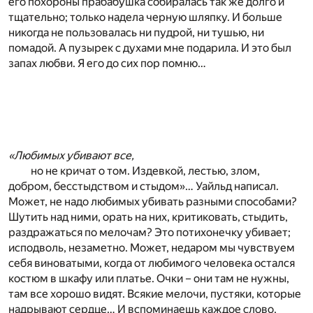
его похороны прабабушка собиралась так же долго и
тщательно; только надела черную шляпку. И больше
никогда не пользовалась ни пудрой, ни тушью, ни
помадой. А пузырек с духами мне подарила. И это был
запах любви. Я его до сих пор помню…
«Любимых убивают все,
но не кричат о том. Издевкой, лестью, злом,
добром, бесстыдством и стыдом»… Уайльд написал.
Может, не надо любимых убивать разными способами?
Шутить над ними, орать на них, критиковать, стыдить,
раздражаться по мелочам? Это потихонечку убивает;
исподволь, незаметно. Может, недаром мы чувствуем
себя виноватыми, когда от любимого человека остался
костюм в шкафу или платье. Очки – они там не нужны,
там все хорошо видят. Всякие мелочи, пустяки, которые
надрывают сердце… И вспоминаешь каждое слово,