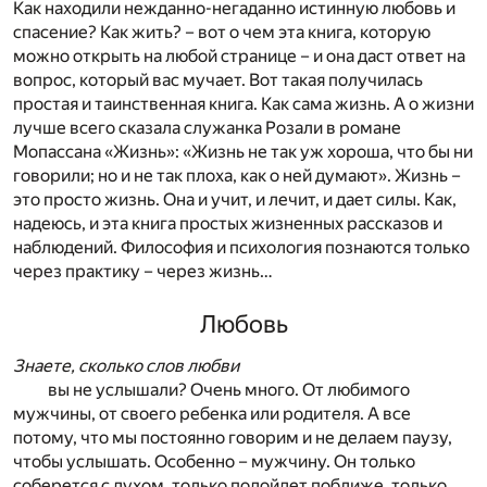
Как находили нежданно-негаданно истинную любовь и
спасение? Как жить? – вот о чем эта книга, которую
можно открыть на любой странице – и она даст ответ на
вопрос, который вас мучает. Вот такая получилась
простая и таинственная книга. Как сама жизнь. А о жизни
лучше всего сказала служанка Розали в романе
Мопассана «Жизнь»: «Жизнь не так уж хороша, что бы ни
говорили; но и не так плоха, как о ней думают». Жизнь –
это просто жизнь. Она и учит, и лечит, и дает силы. Как,
надеюсь, и эта книга простых жизненных рассказов и
наблюдений. Философия и психология познаются только
через практику – через жизнь…
Любовь
Знаете, сколько слов любви
вы не услышали? Очень много. От любимого
мужчины, от своего ребенка или родителя. А все
потому, что мы постоянно говорим и не делаем паузу,
чтобы услышать. Особенно – мужчину. Он только
соберется с духом, только подойдет поближе, только