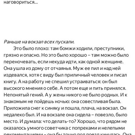
наговориться…
Раньше на вокзал всех пускали.
Это было плохо: там бомжи ходили, преступники,
грязно и опасно. Но это было хорошо – там можно было
переночевать, если некуда идти, как одной женщине.
Она ушла из дому от отчаянья. Муж ее пил и над ней
издевался, хотя с виду был приличный человек и писал
книгу. А на работу не спешил устраиваться: он был
высокого мнения о себе. А потом еще и пить принялся.
Непонятый гений. А у жены никого не было родных. И к
знакомым не пойдешь ночью: она совестливая была.
Приложила снег к синяку и пошла, плача, на вокзал. Он
недалеко был. И на вокзале она сидела – повезло, было
место. И думала: что делать-то? Хорошо, что рядом не
оказалось умного советчика с попреками и нелепыми
рекомендациями – она бы точно под поезд кинулась. Она