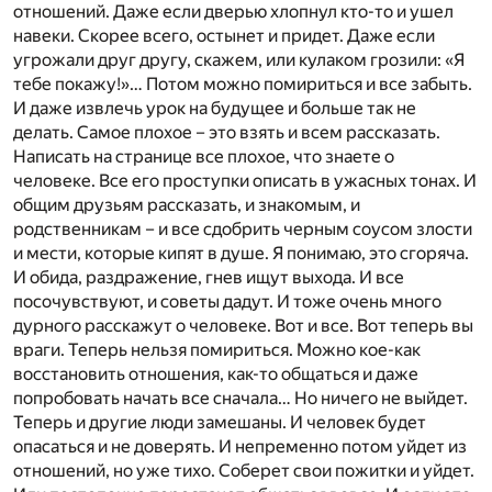
отношений. Даже если дверью хлопнул кто-то и ушел
навеки. Скорее всего, остынет и придет. Даже если
угрожали друг другу, скажем, или кулаком грозили: «Я
тебе покажу!»… Потом можно помириться и все забыть.
И даже извлечь урок на будущее и больше так не
делать. Самое плохое – это взять и всем рассказать.
Написать на странице все плохое, что знаете о
человеке. Все его проступки описать в ужасных тонах. И
общим друзьям рассказать, и знакомым, и
родственникам – и все сдобрить черным соусом злости
и мести, которые кипят в душе. Я понимаю, это сгоряча.
И обида, раздражение, гнев ищут выхода. И все
посочувствуют, и советы дадут. И тоже очень много
дурного расскажут о человеке. Вот и все. Вот теперь вы
враги. Теперь нельзя помириться. Можно кое-как
восстановить отношения, как-то общаться и даже
попробовать начать все сначала… Но ничего не выйдет.
Теперь и другие люди замешаны. И человек будет
опасаться и не доверять. И непременно потом уйдет из
отношений, но уже тихо. Соберет свои пожитки и уйдет.