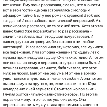
лет жизни. Ему жена рассказала, смеясь, что в юности
вот в этой гостинице она встречалась с молодым
офицером тайно. Был у нее роман с кузеном! Это было
так давно! И поэт заболел клинической депрессией. А с
женой потом расстался, не смог с ней жить. Хотя это так
давно было! Уже пора забыть! Но раз рассказала –
значит, не забыла, поэт это душой почувствовал. И
навсегда утратил доверие, без которого нет любви
настоящей… И все вспоминал эту историю, все мучился,
все переживал. Или вот одна женщина тридцать лет с
мужем прожила душа в душу. Очень счастливо. А потом
они поехали к нему в деревню, откуда он родом был. И
пожилая нетрезвая, извините, баба сказала, что этот
муж ее любил. Был от нее без ума! И от нее в армию
ушел, клялся в чувствах и плакал от любви. А она потом
вышла замуж за другого, но, если захочет, этот Юра
немедленно к ней вернется! Стоит только поманить!
Глупая болтовня пьяной завистливой бабы. Но это так
поразило жену, что счастье ушло из дому. Она
перестала верить мужу, стала припоминать какие-то