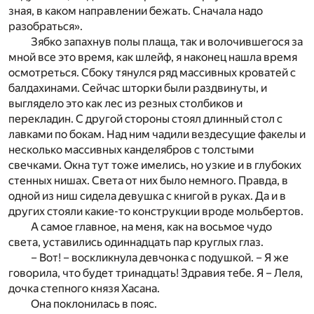
зная, в каком направлении бежать. Сначала надо
разобраться».
Зябко запахнув полы плаща, так и волочившегося за
мной все это время, как шлейф, я наконец нашла время
осмотреться. Сбоку тянулся ряд массивных кроватей с
балдахинами. Сейчас шторки были раздвинуты, и
выглядело это как лес из резных столбиков и
перекладин. С другой стороны стоял длинный стол с
лавками по бокам. Над ним чадили вездесущие факелы и
несколько массивных канделябров с толстыми
свечками. Окна тут тоже имелись, но узкие и в глубоких
стенных нишах. Света от них было немного. Правда, в
одной из ниш сидела девушка с книгой в руках. Да и в
других стояли какие-то конструкции вроде мольбертов.
А самое главное, на меня, как на восьмое чудо
света, уставились одиннадцать пар круглых глаз.
– Вот! – воскликнула девчонка с подушкой. – Я же
говорила, что будет тринадцать! Здравия тебе. Я – Леля,
дочка степного князя Хасана.
Она поклонилась в пояс.