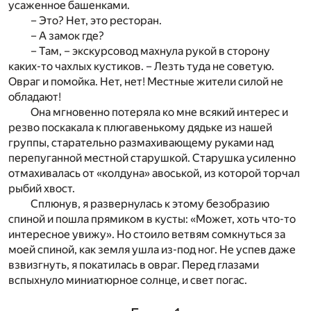
усаженное башенками.
– Это? Нет, это ресторан.
– А замок где?
– Там, – экскурсовод махнула рукой в сторону
каких-то чахлых кустиков. – Лезть туда не советую.
Овраг и помойка. Нет, нет! Местные жители силой не
обладают!
Она мгновенно потеряла ко мне всякий интерес и
резво поскакала к плюгавенькому дядьке из нашей
группы, старательно размахивающему руками над
перепуганной местной старушкой. Старушка усиленно
отмахивалась от «колдуна» авоськой, из которой торчал
рыбий хвост.
Сплюнув, я развернулась к этому безобразию
спиной и пошла прямиком в кусты: «Может, хоть что-то
интересное увижу». Но стоило ветвям сомкнуться за
моей спиной, как земля ушла из-под ног. Не успев даже
взвизгнуть, я покатилась в овраг. Перед глазами
вспыхнуло миниатюрное солнце, и свет погас.