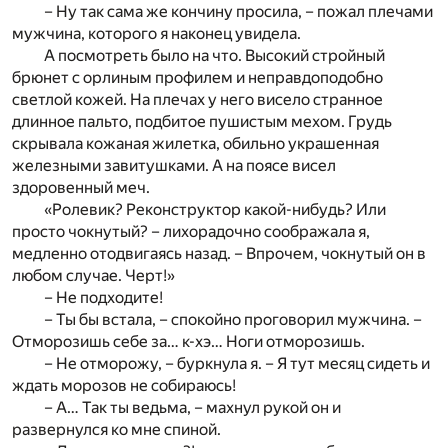
– Ну так сама же кончину просила, – пожал плечами
мужчина, которого я наконец увидела.
А посмотреть было на что. Высокий стройный
брюнет с орлиным профилем и неправдоподобно
светлой кожей. На плечах у него висело странное
длинное пальто, подбитое пушистым мехом. Грудь
скрывала кожаная жилетка, обильно украшенная
железными завитушками. А на поясе висел
здоровенный меч.
«Ролевик? Реконструктор какой-нибудь? Или
просто чокнутый? – лихорадочно соображала я,
медленно отодвигаясь назад. – Впрочем, чокнутый он в
любом случае. Черт!»
– Не подходите!
– Ты бы встала, – спокойно проговорил мужчина. –
Отморозишь себе за… к-хэ… Ноги отморозишь.
– Не отморожу, – буркнула я. – Я тут месяц сидеть и
ждать морозов не собираюсь!
– А… Так ты ведьма, – махнул рукой он и
развернулся ко мне спиной.