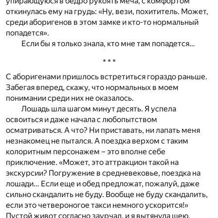
упирающуюся в бедро рукоять меча, с комфортом
откинулась ему на грудь: «Ну, вези, похититель. Может,
среди аборигенов в этом замке и кто-то нормальный
попадется».
Если бы я только знала, кто мне там попадется…
* * *
С аборигенами пришлось встретиться гораздо раньше.
Забегая вперед, скажу, что нормальных в моем
понимании среди них не оказалось.
Лошадь шла шагом минут десять. Я успела
освоиться и даже начала с любопытством
осматриваться. А что? Ни приставать, ни лапать меня
незнакомец не пытался. А поездка верхом с таким
колоритным персонажем – это вполне себе
приключение. «Может, это аттракцион такой на
экскурсии? Погружение в средневековье, поездка на
лошади… Если еще и обед предложат, пожалуй, даже
сильно скандалить не буду. Вообще не буду скандалить,
если это четвероногое такси немного ускорится!»
Пустой живот согласно заурчал, и я вытянула шею,