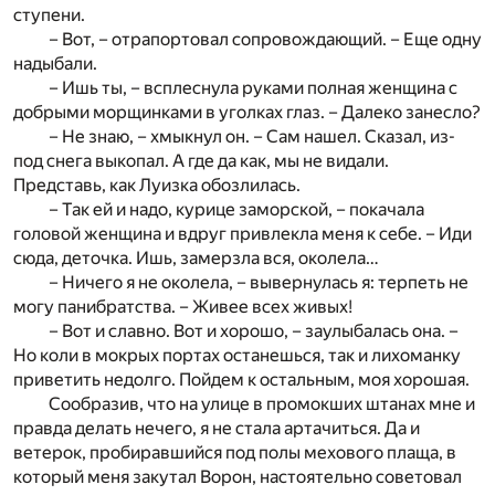
ступени.
– Вот, – отрапортовал сопровождающий. – Еще одну
надыбали.
– Ишь ты, – всплеснула руками полная женщина с
добрыми морщинками в уголках глаз. – Далеко занесло?
– Не знаю, – хмыкнул он. – Сам нашел. Сказал, из-
под снега выкопал. А где да как, мы не видали.
Представь, как Луизка обозлилась.
– Так ей и надо, курице заморской, – покачала
головой женщина и вдруг привлекла меня к себе. – Иди
сюда, деточка. Ишь, замерзла вся, околела…
– Ничего я не околела, – вывернулась я: терпеть не
могу панибратства. – Живее всех живых!
– Вот и славно. Вот и хорошо, – заулыбалась она. –
Но коли в мокрых портах останешься, так и лихоманку
приветить недолго. Пойдем к остальным, моя хорошая.
Сообразив, что на улице в промокших штанах мне и
правда делать нечего, я не стала артачиться. Да и
ветерок, пробиравшийся под полы мехового плаща, в
который меня закутал Ворон, настоятельно советовал