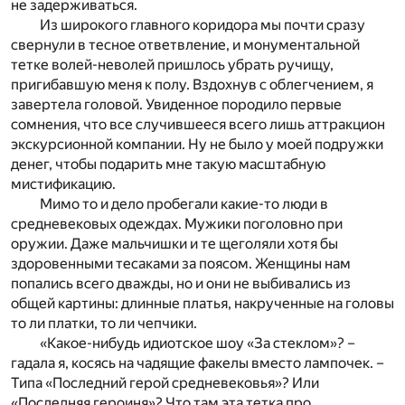
не задерживаться.
Из широкого главного коридора мы почти сразу
свернули в тесное ответвление, и монументальной
тетке волей-неволей пришлось убрать ручищу,
пригибавшую меня к полу. Вздохнув с облегчением, я
завертела головой. Увиденное породило первые
сомнения, что все случившееся всего лишь аттракцион
экскурсионной компании. Ну не было у моей подружки
денег, чтобы подарить мне такую масштабную
мистификацию.
Мимо то и дело пробегали какие-то люди в
средневековых одеждах. Мужики поголовно при
оружии. Даже мальчишки и те щеголяли хотя бы
здоровенными тесаками за поясом. Женщины нам
попались всего дважды, но и они не выбивались из
общей картины: длинные платья, накрученные на головы
то ли платки, то ли чепчики.
«Какое-нибудь идиотское шоу «За стеклом»? –
гадала я, косясь на чадящие факелы вместо лампочек. –
Типа «Последний герой средневековья»? Или
«Последняя героиня»? Что там эта тетка про