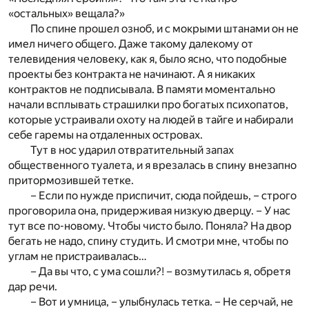
«остальных» вещала?»
По спине прошел озноб, и с мокрыми штанами он не
имел ничего общего. Даже такому далекому от
телевидения человеку, как я, было ясно, что подобные
проекты без контракта не начинают. А я никаких
контрактов не подписывала. В памяти моментально
начали всплывать страшилки про богатых психопатов,
которые устраивали охоту на людей в тайге и набирали
себе гаремы на отдаленных островах.
Тут в нос ударил отвратительный запах
общественного туалета, и я врезалась в спину внезапно
притормозившей тетке.
– Если по нужде приспичит, сюда пойдешь, – строго
проговорила она, придерживая низкую дверцу. – У нас
тут все по-новому. Чтобы чисто было. Поняла? На двор
бегать не надо, спину студить. И смотри мне, чтобы по
углам не пристраивалась…
– Да вы что, с ума сошли?! – возмутилась я, обретя
дар речи.
– Вот и умница, – улыбнулась тетка. – Не серчай, не