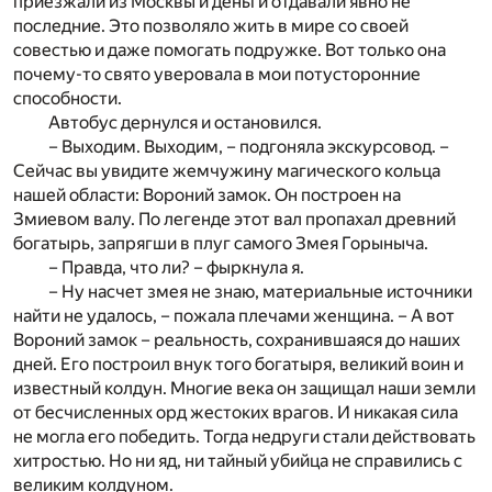
приезжали из Москвы и деньги отдавали явно не
последние. Это позволяло жить в мире со своей
совестью и даже помогать подружке. Вот только она
почему-то свято уверовала в мои потусторонние
способности.
Автобус дернулся и остановился.
– Выходим. Выходим, – подгоняла экскурсовод. –
Сейчас вы увидите жемчужину магического кольца
нашей области: Вороний замок. Он построен на
Змиевом валу. По легенде этот вал пропахал древний
богатырь, запрягши в плуг самого Змея Горыныча.
– Правда, что ли? – фыркнула я.
– Ну насчет змея не знаю, материальные источники
найти не удалось, – пожала плечами женщина. – А вот
Вороний замок – реальность, сохранившаяся до наших
дней. Его построил внук того богатыря, великий воин и
известный колдун. Многие века он защищал наши земли
от бесчисленных орд жестоких врагов. И никакая сила
не могла его победить. Тогда недруги стали действовать
хитростью. Но ни яд, ни тайный убийца не справились с
великим колдуном.