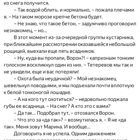
из снега получится.
– Так водой облить, и нормально, – пожала плечами
я. – На таком морозе крепче бетона будет.
– Не знаю, что такое бетон, – задумчиво проговорил
незнакомец, – но…
В этот момент из-за очередной группы кустарника,
при ближайшем рассмотрении оказавшейся небольшой
рощицей, выехали еще пять всадников.
– Ну, куда вы пропали, Ворон?! – капризным тонким
голоском воскликнул один из них. – Тетеревов мы так и
не увидели, еще и вас потеряли!
– Охота была неудачной? – Мой незнакомец
шевельнул поводьями, и мы подъехали почти вплотную
к белой тонконогой лошадке.
– А на кого тут охотиться? – недовольно поджала
губы ее всадница. – На снег? А кто это с вами?
– Да так… Подобрал тут, – отозвался Ворон.
– Что это за «да так»? – возмутилась я. – Я не «да
так». Меня зовут Марина. И вообще…
Договорить я не успела. Одним движением