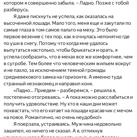
котором я совершенно забыла. – Ладно. Позже с тобой
разберусь.
Я даже пискнуть не успела, как оказалась на
высоченной лошади. Мало того, меня еще и закутали по
самые глаза в том самое пальто на меху. Это было
первое везение с тех пор, как я очнулась непонятно где
по уши в снегу. Потому что когда мне удалось
выпутаться настолько, чтобы брыкаться и орать, я
успела сообразить, что в мехах все же комфортнее, чем
в сугробе. Тем более что человеческим жильем вокруг
и не пахло, за исключением темной громады
средневекового замка на горизонте. А именно туда
странный незнакомец и направил коня.
«Ладно… Приедем – разберемся, – решила я,
постепенно отогреваясь. – А пока можно расслабиться и
получить удовольствие. Ну кто в наши дни может
похвастать, что его катает на лошади красавчик с мечом
на поясе. Романтично, но очень неудобно!»
Я поерзала, устраиваясь. Мужчина недовольно
зашипел, но ничего не сказал. А я, отпихнув