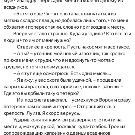
мужчина вдруг пересадил меня на колени одному из
всадников.
«Это что еще?!» – я попыталась выпутаться из
мягких складок плаща, но добилась лишь того, что меня
обхватили поперек талии, словно пригвоздив к месту.
Впервые стало страшно. Куда я угодила? Кто все эти
люди и что им от меня нужно?
– Отвези ее в крепость. Пусть накормят и все такое.
– А ты? – уточнил мой новый извозчик, так крепко
прижав меня к груди, что я и вдохнуть-то могла с
трудом, не то что возмущаться.
– А я тут еще осмотрюсь. Есть одна мысль…
– Я вижу, у вас охота была удачной, – процедила
капризная красотка, о которой все, похоже, забыли. –
Где это вы добыли такую тетерю?
– Из-под снега выкопал, – усмехнулся Ворон и сразу
потерял к нам всякий интерес. – Отправляйтесь в
крепость, Луиза. Я скоро вернусь.
Ударив коня пятками, он развернул его почти на
месте и, махнув рукой, поскакал куда-то вбок. Трое из
сопровождавших капризную девицу всадников