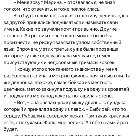
– Меня зовут Марина, – отозвалась я, не зная
толком, что отвечать, и тоже поклонилась.
Это будто сломало какую-то плотину, девицы одна
за другой принялись подниматься и называть свои
имена. Какие-то звучали почти привычно. Другие –
странно. А третьи и вовсе невозможно было бы
произнести, не рискуя завязать узлом собственный
язык. Впрочем, у этих третьих уже были прозвища,
которые тут же подсказывала мелкая под смех
присутствующих и недовольные гримасы хозяек.
К концу этого спонтанного знакомства у меня
разболелась спина, а мокрые джинсы почти высохли. Та
же девчонка, похоже, самая бойкая из местного
цветника, метко закинула подушку на одну из кроватей
и, подхватив меня под локоть, потащила к стене.
– Вот, – она распахнула крышку длинного сундука,
который я приняла за одну из лавок. – Выбирай, что по
сердцу. Рубашки в соседнем лежат. Там такая красивая
есть, с петухами. Жаль, мне велика. А тебе в самый раз
будет.
Не переставая трещать, она распахнула одну за