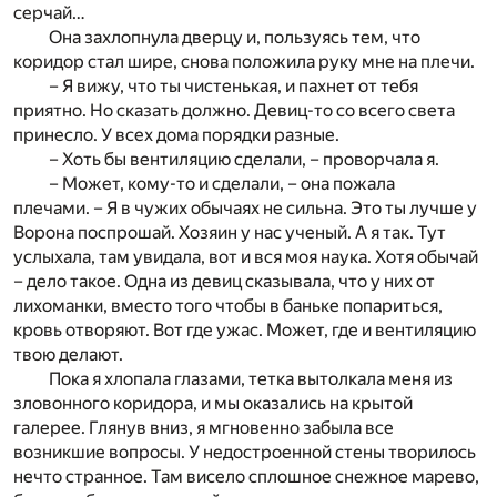
серчай…
Она захлопнула дверцу и, пользуясь тем, что
коридор стал шире, снова положила руку мне на плечи.
– Я вижу, что ты чистенькая, и пахнет от тебя
приятно. Но сказать должно. Девиц-то со всего света
принесло. У всех дома порядки разные.
– Хоть бы вентиляцию сделали, – проворчала я.
– Может, кому-то и сделали, – она пожала
плечами. – Я в чужих обычаях не сильна. Это ты лучше у
Ворона поспрошай. Хозяин у нас ученый. А я так. Тут
услыхала, там увидала, вот и вся моя наука. Хотя обычай
– дело такое. Одна из девиц сказывала, что у них от
лихоманки, вместо того чтобы в баньке попариться,
кровь отворяют. Вот где ужас. Может, где и вентиляцию
твою делают.
Пока я хлопала глазами, тетка вытолкала меня из
зловонного коридора, и мы оказались на крытой
галерее. Глянув вниз, я мгновенно забыла все
возникшие вопросы. У недостроенной стены творилось
нечто странное. Там висело сплошное снежное марево,