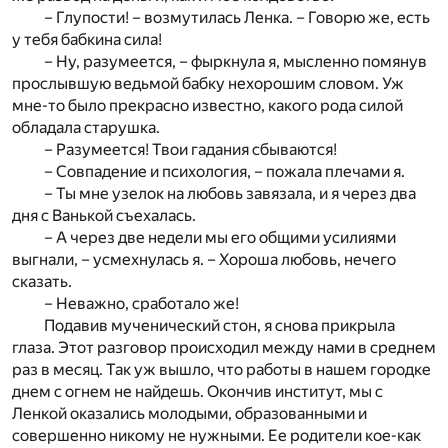
– Глупости! – возмутилась Ленка. – Говорю же, есть
у тебя бабкина сила!
– Ну, разумеется, – фыркнула я, мысленно помянув
прослывшую ведьмой бабку нехорошим словом. Уж
мне-то было прекрасно известно, какого рода силой
обладала старушка.
– Разумеется! Твои гадания сбываются!
– Совпадение и психология, – пожала плечами я.
– Ты мне узелок на любовь завязала, и я через два
дня с Ванькой съехалась.
– А через две недели мы его общими усилиями
выгнали, – усмехнулась я. – Хороша любовь, нечего
сказать.
– Неважно, сработало же!
Подавив мученический стон, я снова прикрыла
глаза. Этот разговор происходил между нами в среднем
раз в месяц. Так уж вышло, что работы в нашем городке
днем с огнем не найдешь. Окончив институт, мы с
Ленкой оказались молодыми, образованными и
совершенно никому не нужными. Ее родители кое-как