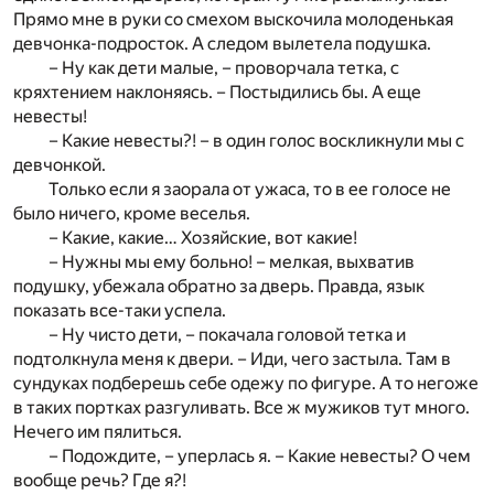
Прямо мне в руки со смехом выскочила молоденькая
девчонка-подросток. А следом вылетела подушка.
– Ну как дети малые, – проворчала тетка, с
кряхтением наклоняясь. – Постыдились бы. А еще
невесты!
– Какие невесты?! – в один голос воскликнули мы с
девчонкой.
Только если я заорала от ужаса, то в ее голосе не
было ничего, кроме веселья.
– Какие, какие… Хозяйские, вот какие!
– Нужны мы ему больно! – мелкая, выхватив
подушку, убежала обратно за дверь. Правда, язык
показать все-таки успела.
– Ну чисто дети, – покачала головой тетка и
подтолкнула меня к двери. – Иди, чего застыла. Там в
сундуках подберешь себе одежу по фигуре. А то негоже
в таких портках разгуливать. Все ж мужиков тут много.
Нечего им пялиться.
– Подождите, – уперлась я. – Какие невесты? О чем
вообще речь? Где я?!