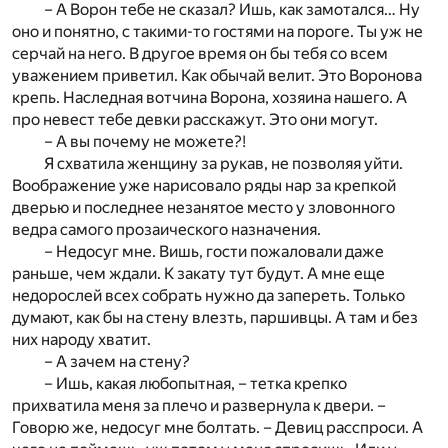
– А Ворон тебе не сказал? Ишь, как замотался… Ну
оно и понятно, с такими-то гостями на пороге. Ты уж не
серчай на него. В другое время он бы тебя со всем
уважением приветил. Как обычай велит. Это Воронова
крепь. Наследная вотчина Ворона, хозяина нашего. А
про невест тебе девки расскажут. Это они могут.
– А вы почему не можете?!
Я схватила женщину за рукав, не позволяя уйти.
Воображение уже нарисовало ряды нар за крепкой
дверью и последнее незанятое место у зловонного
ведра самого прозаического назначения.
– Недосуг мне. Вишь, гости пожаловали даже
раньше, чем ждали. К закату тут будут. А мне еще
недорослей всех собрать нужно да запереть. Только
думают, как бы на стену влезть, паршивцы. А там и без
них народу хватит.
– А зачем на стену?
– Ишь, какая любопытная, – тетка крепко
прихватила меня за плечо и развернула к двери. –
Говорю же, недосуг мне болтать. – Девиц расспроси. А