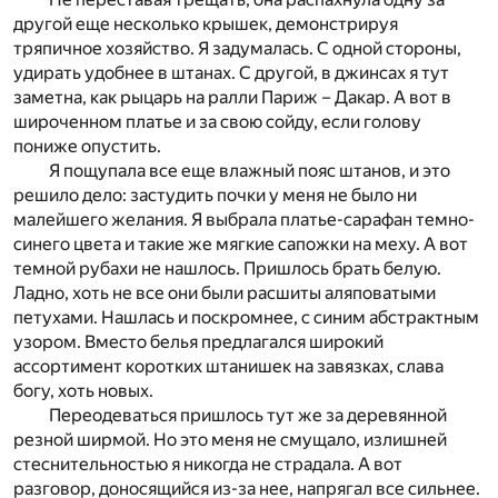
другой еще несколько крышек, демонстрируя
тряпичное хозяйство. Я задумалась. С одной стороны,
удирать удобнее в штанах. С другой, в джинсах я тут
заметна, как рыцарь на ралли Париж – Дакар. А вот в
широченном платье и за свою сойду, если голову
пониже опустить.
Я пощупала все еще влажный пояс штанов, и это
решило дело: застудить почки у меня не было ни
малейшего желания. Я выбрала платье-сарафан темно-
синего цвета и такие же мягкие сапожки на меху. А вот
темной рубахи не нашлось. Пришлось брать белую.
Ладно, хоть не все они были расшиты аляповатыми
петухами. Нашлась и поскромнее, с синим абстрактным
узором. Вместо белья предлагался широкий
ассортимент коротких штанишек на завязках, слава
богу, хоть новых.
Переодеваться пришлось тут же за деревянной
резной ширмой. Но это меня не смущало, излишней
стеснительностью я никогда не страдала. А вот
разговор, доносящийся из-за нее, напрягал все сильнее.