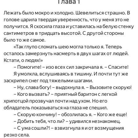
Глава 1
Лежать было мокро и холодно. Шевелиться страшно. В
голове царила твердая уверенность, что у меня это не
получится. Я скосила глаза и уставилась на белую стенку
сантиметров в тридцать высотой. С другой стороны
было то же самое.
«Так глупо сломать шею могла только я. Теперь
осталось замерзнуть насмерть в двух шагах от людей.
Кстати, о людях!»
– Помогите! – изо всех сил закричала я. – Спасите!
Я умолкла, вслушиваясь в тишину. И почти тут же
заскрипел снег под тяжелыми шагами.
– Ну, слава богу! – выдохнула я. – Вызовите скорую!
– Кого вызвать? – приятный баритон с легкой
хрипотцой прозвучал почти над ухом. Но его
обладатель показываться на глаза не спешил.
– Скорую кончину! – обозлилась я. – Кого же еще!
– Добить тебя, что ли? – удивился незнакомец.
– С ума сошли?! – взвизгнула я и от возмущения
резко села.