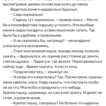
высматривая, далеко ли нам еще ехать до замка.
Водитель коняги недовольно буркнул:
– Сядь нормально!
– Сядешь тут нормально, – проворчала я. – Могли
бы и покомфортнее сидушку устроить. Или вообще
меня в седло посадить, а сами пешочком топать. Так
было бы и удобнее, и прикольнее.
– А не свалилась бы, пигалица? – неожиданно
ухмыльнулся незнакомец.
– Тоже мне великая наука, лошадь между коленок
зажать, – фыркнула я, но, оценив расстояние до земли,
слегка сдулась. – Ладно уж, так везите. Пересаживаться
сейчас еще… Время тратить. А я есть хочу.
– Тогда не вертись, – хмыкнул он.
– И когда это я вертелась? Так. Посмотрела, куда вы
меня завезли, и все. Надо сказать, что смотреть особо
не на что. Могли бы и придумать что-нибудь.
Крепостишку, например, из снега построить. И денег не
стоит, и развлечение.
– Крепостишку, говоришь? Не больно-то надежно