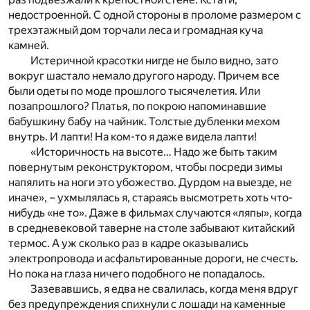
недостроенной. С одной стороны в проломе размером с
трехэтажный дом торчали леса и громадная куча
камней.
Истеричной красотки нигде не было видно, зато
вокруг шастало немало другого народу. Причем все
были одеты по моде прошлого тысячелетия. Или
позапрошлого? Платья, по покрою напоминавшие
бабушкину бабу на чайник. Толстые дубленки мехом
внутрь. И лапти! На ком-то я даже видела лапти!
«Историчность на высоте… Надо же быть таким
повернутым реконструктором, чтобы посреди зимы
напялить на ноги это убожество. Дурдом на выезде, не
иначе», – ухмылялась я, стараясь высмотреть хоть что-
нибудь «не то». Даже в фильмах случаются «ляпы», когда
в средневековой таверне на столе забывают китайский
термос. А уж сколько раз в кадре оказывались
электропровода и асфальтированные дороги, не счесть.
Но пока на глаза ничего подобного не попадалось.
Зазевавшись, я едва не свалилась, когда меня вдруг
без предупреждения спихнули с лошади на каменные