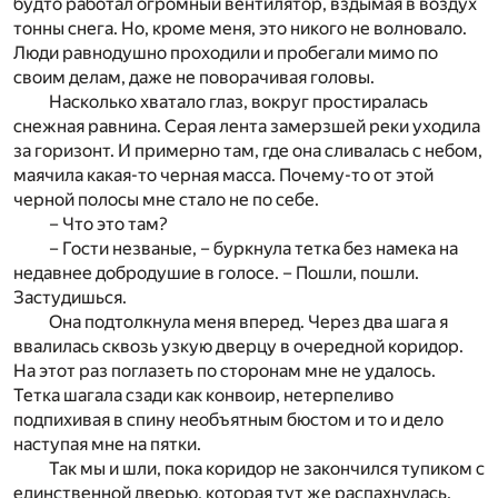
будто работал огромный вентилятор, вздымая в воздух
тонны снега. Но, кроме меня, это никого не волновало.
Люди равнодушно проходили и пробегали мимо по
своим делам, даже не поворачивая головы.
Насколько хватало глаз, вокруг простиралась
снежная равнина. Серая лента замерзшей реки уходила
за горизонт. И примерно там, где она сливалась с небом,
маячила какая-то черная масса. Почему-то от этой
черной полосы мне стало не по себе.
– Что это там?
– Гости незваные, – буркнула тетка без намека на
недавнее добродушие в голосе. – Пошли, пошли.
Застудишься.
Она подтолкнула меня вперед. Через два шага я
ввалилась сквозь узкую дверцу в очередной коридор.
На этот раз поглазеть по сторонам мне не удалось.
Тетка шагала сзади как конвоир, нетерпеливо
подпихивая в спину необъятным бюстом и то и дело
наступая мне на пятки.
Так мы и шли, пока коридор не закончился тупиком с
единственной дверью, которая тут же распахнулась.