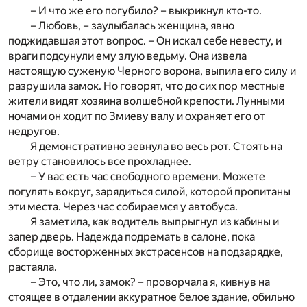
– И что же его погубило? – выкрикнул кто-то.
– Любовь, – заулыбалась женщина, явно
поджидавшая этот вопрос. – Он искал себе невесту, и
враги подсунули ему злую ведьму. Она извела
настоящую суженую Черного ворона, выпила его силу и
разрушила замок. Но говорят, что до сих пор местные
жители видят хозяина волшебной крепости. Лунными
ночами он ходит по Змиеву валу и охраняет его от
недругов.
Я демонстративно зевнула во весь рот. Стоять на
ветру становилось все прохладнее.
– У вас есть час свободного времени. Можете
погулять вокруг, зарядиться силой, которой пропитаны
эти места. Через час собираемся у автобуса.
Я заметила, как водитель выпрыгнул из кабины и
запер дверь. Надежда подремать в салоне, пока
сборище восторженных экстрасенсов на подзарядке,
растаяла.
– Это, что ли, замок? – проворчала я, кивнув на
стоящее в отдалении аккуратное белое здание, обильно