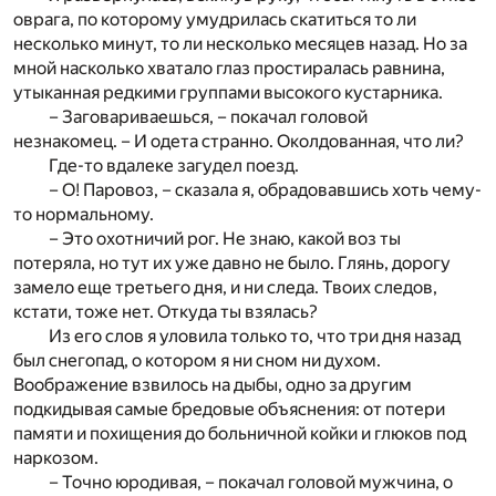
оврага, по которому умудрилась скатиться то ли
несколько минут, то ли несколько месяцев назад. Но за
мной насколько хватало глаз простиралась равнина,
утыканная редкими группами высокого кустарника.
– Заговариваешься, – покачал головой
незнакомец. – И одета странно. Околдованная, что ли?
Где-то вдалеке загудел поезд.
– О! Паровоз, – сказала я, обрадовавшись хоть чему-
то нормальному.
– Это охотничий рог. Не знаю, какой воз ты
потеряла, но тут их уже давно не было. Глянь, дорогу
замело еще третьего дня, и ни следа. Твоих следов,
кстати, тоже нет. Откуда ты взялась?
Из его слов я уловила только то, что три дня назад
был снегопад, о котором я ни сном ни духом.
Воображение взвилось на дыбы, одно за другим
подкидывая самые бредовые объяснения: от потери
памяти и похищения до больничной койки и глюков под
наркозом.
– Точно юродивая, – покачал головой мужчина, о