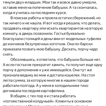
тянули двух младших. Мои так и вовсе давно умерли,
оставив меня на попечение бабушки. А та скончалась,
когда я училась на последнем курсе.
В поисках работы я проела остатки сбережений, но
так ничего и не нашла. И вот когда я решала, что делать,
продавать квартиру или искать квартирантов на вторую
комнату, в дверь позвонили. Гостья буквально
благоухала столицей и деньгами от модельных туфелек
до кончиков безупречных коготков. Она по-барски
приказала позвать мою бабушку. Дескать, порчу надо
снять.
Обозлившись, я ответила, что бабушки больше нет.
А если гостья не прекратит хамить, то получит еще одну
порчу в дополнение к уже имеющейся. Она тут же
признала ведьму во мне и достала кошелек. На стол
легла сумма, за которую многие в нашем городе
работали полгода. А у меня в холодильнике тихо
догнивала последняя картофелина.
В общем, с тех пор я и стала работать
«потомственной колдуньей». Клиенты в основном