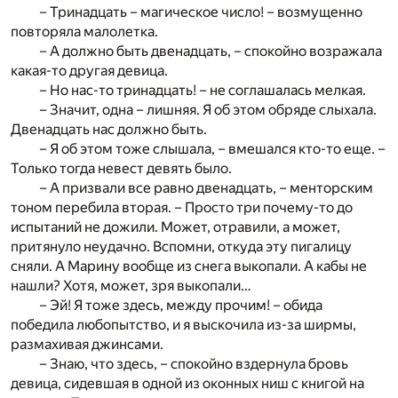
– Тринадцать – магическое число! – возмущенно
повторяла малолетка.
– А должно быть двенадцать, – спокойно возражала
какая-то другая девица.
– Но нас-то тринадцать! – не соглашалась мелкая.
– Значит, одна – лишняя. Я об этом обряде слыхала.
Двенадцать нас должно быть.
– Я об этом тоже слышала, – вмешался кто-то еще. –
Только тогда невест девять было.
– А призвали все равно двенадцать, – менторским
тоном перебила вторая. – Просто три почему-то до
испытаний не дожили. Может, отравили, а может,
притянуло неудачно. Вспомни, откуда эту пигалицу
сняли. А Марину вообще из снега выкопали. А кабы не
нашли? Хотя, может, зря выкопали…
– Эй! Я тоже здесь, между прочим! – обида
победила любопытство, и я выскочила из-за ширмы,
размахивая джинсами.
– Знаю, что здесь, – спокойно вздернула бровь
девица, сидевшая в одной из оконных ниш с книгой на