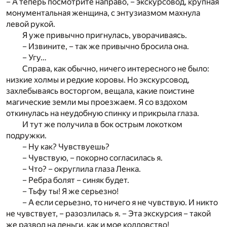
– А теперь посмотрите направо, – экскурсовод, крупная
монументальная женщина, с энтузиазмом махнула
левой рукой.
Я уже привычно пригнулась, уворачиваясь.
– Извините, – так же привычно бросила она.
– Угу…
Справа, как обычно, ничего интересного не было:
низкие холмы и редкие коровы. Но экскурсовод,
захлебываясь восторгом, вещала, какие поистине
магические земли мы проезжаем. Я со вздохом
откинулась на неудобную спинку и прикрыла глаза.
И тут же получила в бок острым локотком
подружки.
– Ну как? Чувствуешь?
– Чувствую, – покорно согласилась я.
– Что? – округлила глаза Ленка.
– Ребра болят – синяк будет.
– Тьфу ты! Я же серьезно!
– А если серьезно, то ничего я не чувствую. И никто
не чувствует, – разозлилась я. – Эта экскурсия – такой
же развод на деньги, как и мое колдовство!