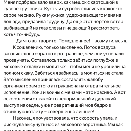
Меня подбрасывало вверх, как мешок с картошкой в
кузове грузовика. Кусты и сугробы слились в какое-то
серое месиво. Рука мужика, удерживающего меня на
лошади, придавила грудину. Да еще этот чертов ветер,
выбивающий из глаз слезы и не дающий рассмотреть
хоть что-нибудь.
– Да что вы творите! Помедленнее! – возмутилась я.
К сожалению, только мысленно. Поток воздуха
загонял слова обратно в рот раньше, чем они успевали
прозвучать. Оставалось только забиться поглубже в
меховые складки и молиться, чтобы меня не уронили на
полном скаку. Забиться я забилась, а молиться не стала.
Зато мысленно принялась составлять жалобу
организаторам этого аттракциона на отвратительное
исполнение. Кони и воины с мечами – это красиво. А вот
оскорбления от какой-то ненормальной и дурацкий
выступ на седле, уже превративший мое бедро в
отбивную котлету – совершенно лишнее!
Наконец я почувствовала, что скорость упала, и
рискнула высунуть нос из мехового воротника. Мы как
раз подъезжали к крепостной стене. Кстати,