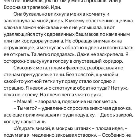
чего не поймешь, уж потом у меня спросишь. Или у
Ворона за трапезой. Иди.
Она буквально впихнула меня в комнату и
захлопнула за мной дверь. К моему облегчению, щелчка
ключа в замочной скважине я не услышала, а вот
удаляющийся стук деревянных башмаков по каменным
плитам коридора уловила. Не обращая внимания на
окружающее, я метнулась обратно к двери и попыталась
ее открыть. Та легко поддалась. Даже не заскрипела. Я
осторожно высунула голову в опустевший коридор.
Сквозняк мотал пламя факелов, разбрасывая по
стенам причудливые тени. Без толстой, шумной и
какой-то уютной тетки тут сразу стало холодно и
страшно. Я невольно сглотнула: обратно туда? Нет уж,
пока не к спеху. На плечо легла чья-то рука.
– Мама!!! – заорала я, подскочив на полметра.
– Ты чего? – удивленно спросила знакомая девочка,
все еще прижимавшая к груди подушку. – Дверь закрой,
холоду напустишь.
«Удирать зимой, в мокрых штанах – плохая идея, –
подумала я, медленно закрывая створку. – Особенно не