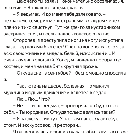
– Да с чего ты взял?! – окончательно обозлилась я,
вскочив. – Я такая же ведьма, как ты!
– Я ведьмак. И до меня тебе далековато, –
незнакомец смерил меня странным взглядом через
плечо и тихо свистнул. Тут же где-то за кустарником
заскрипел снег, и послышалось конское ржание.
Оторопев, я преступила с ноги на ногу и опустила
глаза. Под ногами был снег! Снег по колено, какого я за
всю свою жизнь не видела: белый, искристый и… И
очень-очень холодный. Холод мгновенно пробрал до
костей, и меня начала бить крупная дрожь.
– Откуда снег в сентябре? – беспомощно спросила
я.
– Так лютень на дворе, болезная, – хмыкнул
мужчина и одним движением взлетел в седло.
– Лю… Лю… Что?
– Нет… Ты не ведьма, – проворчал он будто про
себя. – Ты юродивая. Откуда только взялась такая?
– Я на экскурсии тут! У нас там наверху автобус
стоит. И экскурсовод. И ресторан…
Я развернулась, вскинув руку, чтобы ткнуть в откос