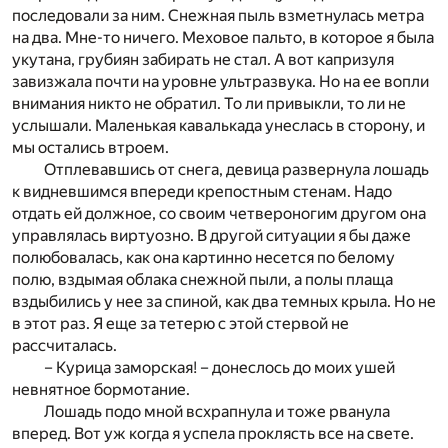
последовали за ним. Снежная пыль взметнулась метра
на два. Мне-то ничего. Меховое пальто, в которое я была
укутана, грубиян забирать не стал. А вот капризуля
завизжала почти на уровне ультразвука. Но на ее вопли
внимания никто не обратил. То ли привыкли, то ли не
услышали. Маленькая кавалькада унеслась в сторону, и
мы остались втроем.
Отплевавшись от снега, девица развернула лошадь
к видневшимся впереди крепостным стенам. Надо
отдать ей должное, со своим четвероногим другом она
управлялась виртуозно. В другой ситуации я бы даже
полюбовалась, как она картинно несется по белому
полю, вздымая облака снежной пыли, а полы плаща
вздыбились у нее за спиной, как два темных крыла. Но не
в этот раз. Я еще за тетерю с этой стервой не
рассчиталась.
– Курица заморская! – донеслось до моих ушей
невнятное бормотание.
Лошадь подо мной всхрапнула и тоже рванула
вперед. Вот уж когда я успела проклясть все на свете.