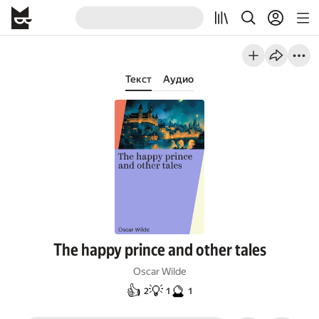
Текст
Аудио
The happy prince and other tales
Oscar Wilde
👍
💡
🔮
2
1
1