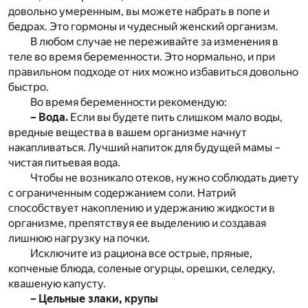
довольно умеренным, вы можете набрать в попе и
бедрах. Это гормоны и чудесный женский организм.
В любом случае не переживайте за изменения в
теле во время беременности. Это нормально, и при
правильном подходе от них можно избавиться довольно
быстро.
Во время беременности рекомендую:
– Вода.
Если вы будете пить слишком мало воды,
вредные вещества в вашем организме начнут
накапливаться. Лучший напиток для будущей мамы –
чистая питьевая вода.
Чтобы не возникало отеков, нужно соблюдать диету
с ограниченным содержанием соли. Натрий
способствует накоплению и удержанию жидкости в
организме, препятствуя ее выделению и создавая
лишнюю нагрузку на почки.
Исключите из рациона все острые, пряные,
копченые блюда, соленые огурцы, орешки, селедку,
квашеную капусту.
– Цельные злаки, крупы