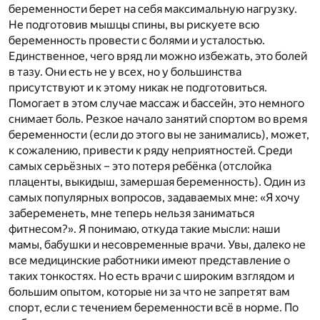
беременности берет на себя максимальную нагрузку.
Не подготовив мышцы спины, вы рискуете всю
беременность провести с болями и усталостью.
Единственное, чего вряд ли можно избежать, это болей
в тазу. Они есть не у всех, но у большинства
присутствуют и к этому никак не подготовиться.
Помогает в этом случае массаж и бассейн, это немного
снимает боль. Резкое начало занятий спортом во время
беременности (если до этого вы не занимались), может,
к сожалению, привести к ряду неприятностей. Среди
самых серьёзных – это потеря ребёнка (отслойка
плаценты, выкидыш, замершая беременность). Один из
самых популярных вопросов, задаваемых мне: «Я хочу
забеременеть, мне теперь нельзя заниматься
фитнесом?». Я понимаю, откуда такие мысли: наши
мамы, бабушки и несовременные врачи. Увы, далеко не
все медицинские работники имеют представление о
таких тонкостях. Но есть врачи с широким взглядом и
большим опытом, которые ни за что не запретят вам
спорт, если с течением беременности всё в норме. По