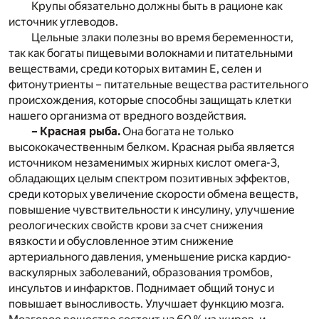
Крупы обязательно должны быть в рационе как
источник углеводов.
Цельные злаки полезны во время беременности,
так как богаты пищевыми волокнами и питательными
веществами, среди которых витамин Е, селен и
фитонутриенты – питательные вещества растительного
происхождения, которые способны защищать клетки
нашего организма от вредного воздействия.
– Красная рыба.
Она богата не только
высококачественным белком. Красная рыба является
источником незаменимых жирных кислот омега-3,
обладающих целым спектром позитивных эффектов,
среди которых увеличение скорости обмена веществ,
повышение чувствительности к инсулину, улучшение
реологических свойств крови за счет снижения
вязкости и обусловленное этим снижение
артериального давления, уменьшение риска кардио-
васкулярных заболеваний, образования тромбов,
инсультов и инфарктов. Поднимает общий тонус и
повышает выносливость. Улучшает функцию мозга.