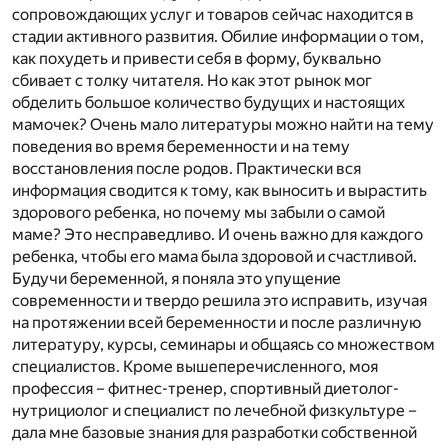
сопровождающих услуг и товаров сейчас находится в
стадии активного развития. Обилие информации о том,
как похудеть и привести себя в форму, буквально
сбивает с толку читателя. Но как этот рынок мог
обделить большое количество будущих и настоящих
мамочек? Очень мало литературы можно найти на тему
поведения во время беременности и на тему
восстановления после родов. Практически вся
информация сводится к тому, как выносить и вырастить
здорового ребенка, но почему мы забыли о самой
маме? Это несправедливо. И очень важно для каждого
ребенка, чтобы его мама была здоровой и счастливой.
Будучи беременной, я поняла это упущение
современности и твердо решила это исправить, изучая
на протяжении всей беременности и после различную
литературу, курсы, семинары и общаясь со множеством
специалистов. Кроме вышеперечисленного, моя
профессия – фитнес-тренер, спортивный диетолог-
нутрициолог и специалист по лечебной физкультуре –
дала мне базовые знания для разработки собственной