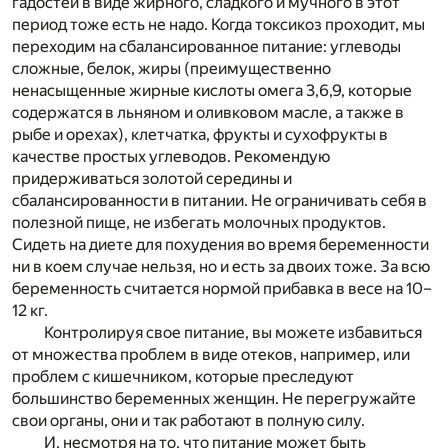
гадостей в виде жирного, сладкого и мучного в этот
период тоже есть не надо. Когда токсикоз проходит, мы
переходим на сбалансированное питание: углеводы
сложные, белок, жиры (преимущественно
ненасыщенные жирные кислоты омега 3,6,9, которые
содержатся в льняном и оливковом масле, а также в
рыбе и орехах), клетчатка, фрукты и сухофрукты в
качестве простых углеводов. Рекомендую
придерживаться золотой середины и
сбалансированности в питании. Не ограничивать себя в
полезной пище, не избегать молочных продуктов.
Сидеть на диете для похудения во время беременности
ни в коем случае нельзя, но и есть за двоих тоже. За всю
беременность считается нормой прибавка в весе на 10–
12 кг.
Контролируя свое питание, вы можете избавиться
от множества проблем в виде отеков, например, или
проблем с кишечником, которые преследуют
большинство беременных женщин. Не перегружайте
свои органы, они и так работают в полную силу.
И, несмотря на то, что питание может быть