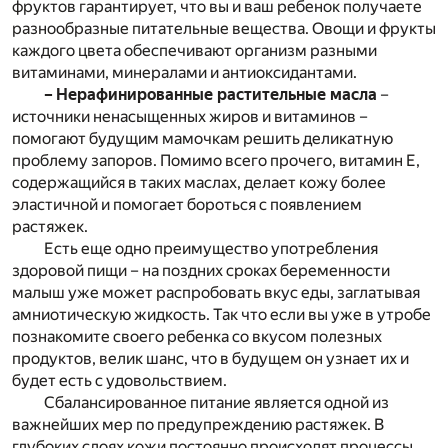
фруктов гарантирует, что вы и ваш ребенок получаете
разнообразные питательные вещества. Овощи и фрукты
каждого цвета обеспечивают организм разными
витаминами, минералами и антиоксидантами.
– Нерафинированные растительные масла
–
источники ненасыщенных жиров и витаминов –
помогают будущим мамочкам решить деликатную
проблему запоров. Помимо всего прочего, витамин Е,
содержащийся в таких маслах, делает кожу более
эластичной и помогает бороться с появлением
растяжек.
Есть еще одно преимущество употребления
здоровой пищи – на поздних сроках беременности
малыш уже может распробовать вкус еды, заглатывая
амниотическую жидкость. Так что если вы уже в утробе
познакомите своего ребенка со вкусом полезных
продуктов, велик шанс, что в будущем он узнает их и
будет есть с удовольствием.
Сбалансированное питание является одной из
важнейших мер по предупреждению растяжек. В
глубоких слоях кожи постоянно происходят процессы