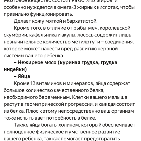
Мозговое вещество состоит на 60 % из жиров, и
особенно нуждается в омега-3 жирных кислотах, чтобы
правильно функционировать.
Делает кожу мягкой и бархатистой.
Кроме того, в отличие от рыбы-меч, королевской
скумбрии, кафельника и акулы, лосось содержит лишь
незначительное количество метилртути – соединения,
которое может нанести вред развитию нервной
системы вашего ребенка.
– Нежирное мясо (куриная грудка, грудка
индейки)
– Яйца
Кроме 12 витаминов и минералов, яйца содержат
большое количество качественного белка,
необходимого беременным. Клетки вашего малыша
растут в геометрической прогрессии, и каждая состоит
из белка. Плюс к этому непосредственно ваш организм
тоже испытывает потребность в белке.
Также яйца богаты холином, который обеспечивает
полноценное физическое и умственное развитие
вашего ребенка, так как помогает предотвратить