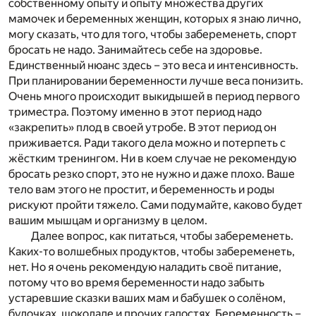
собственному опыту и опыту множества других
мамочек и беременных женщин, которых я знаю лично,
могу сказать, что для того, чтобы забеременеть, спорт
бросать не надо. Занимайтесь себе на здоровье.
Единственный нюанс здесь – это веса и интенсивность.
При планировании беременности лучше веса понизить.
Очень много происходит выкидышей в период первого
триместра. Поэтому именно в этот период надо
«закрепить» плод в своей утробе. В этот период он
приживается. Ради такого дела можно и потерпеть с
жёстким тренингом. Ни в коем случае не рекомендую
бросать резко спорт, это не нужно и даже плохо. Ваше
тело вам этого не простит, и беременность и роды
рискуют пройти тяжело. Сами подумайте, каково будет
вашим мышцам и организму в целом.
Далее вопрос, как питаться, чтобы забеременеть.
Каких-то волшебных продуктов, чтобы забеременеть,
нет. Но я очень рекомендую наладить своё питание,
потому что во время беременности надо забыть
устаревшие сказки ваших мам и бабушек о солёном,
булочках, шоколаде и прочих гадостях. Беременность –