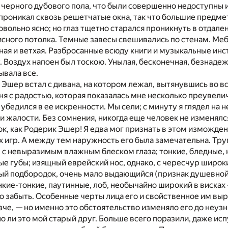
т черного дубового пола, что были совершенно недоступны 
проникал сквозь решетчатые окна, так что большие предме
вольно ясно; но глаз тщетно старался проникнуть в отдал
исного потолка. Темные завесы свешивались по стенам. Ме
ная и ветхая. Разбросанные всюду книги и музыкальные ин
 Воздух напоен был тоскою. Унылая, бесконечная, безнадеж
ывала все.
, Эшер встал с дивана, на котором лежал, вытянувшись во вс
я с радостью, которая показалась мне несколько преувели
я убедился в ее искренности. Мы сели; с минуту я глядел на
и жалости. Без сомнения, никогда еще человек не изменялс
ок, как Родерик Эшер! Я едва мог признать в этом изможд
х игр. А между тем наружность его была замечательна. Тру
 с невыразимым влажным блеском глаза; тонкие, бледные, 
е губы; изящный еврейский нос, однако, с чересчур широ
ый подбородок, очень мало выдающийся (признак душевной
нкие-тонкие, паутинные, лоб, необычайно широкий в висках
о забыть. Особенные черты лица его и свойственное им вы
че, — но именно это обстоятельство изменяло его до неузн
но ли это мой старый друг. Больше всего поразили, даже ис