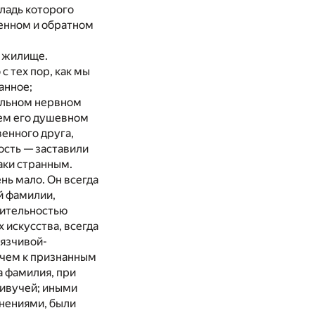
ладь которого
ренном и обратном
м жилище.
с тех пор, как мы
ранное;
сильном нервном
шем его душевном
венного друга,
ость — заставили
аки странным.
нь мало. Он всегда
й фамилии,
вительностью
 искусства, всегда
вязчивой-
, чем к признанным
а фамилия, при
живучей; иными
онениями, были