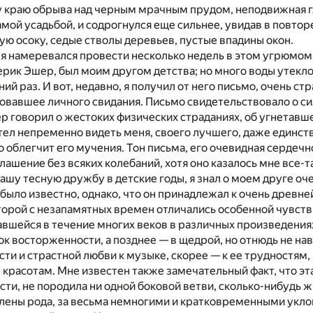
у краю обрыва над черным мрачным прудом, неподвижная г
амой усадьбой, и содрогнулся еще сильнее, увидав в повто
ю осоку, седые стволы деревьев, пустые впадины окон.
 я намеревался провести несколько недель в этом угрюмо
ерик Эшер, был моим другом детства; но много воды утекло 
ий раз. И вот, недавно, я получил от него письмо, очень ст
бовавшее личного свидания. Письмо свидетельствовало о 
р говорил о жестоких физических страданиях, об угнетав
тел непременно видеть меня, своего лучшего, даже единст
 облегчит его мучения. Тон письма, его очевидная сердечн
лашение без всяких колебаний, хотя оно казалось мне все-т
ашу тесную дружбу в детские годы, я знал о моем друге оче
было известно, однако, что он принадлежал к очень древне
торой с незапамятных времен отличались особенной чувст
вшейся в течение многих веков в различных произведениях
к восторженности, а позднее — в щедрой, но отнюдь не на
ти и страстной любви к музыке, скорее — к ее трудностям
 красотам. Мне известен также замечательный факт, что эт
сти, не породила ни одной боковой ветви, сколько-нибудь 
члены рода, за весьма немногими и кратковременными укл