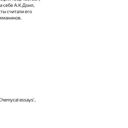
а себе А.К.Доил,
сты считали его
ахманинов.
Chemycal essays',