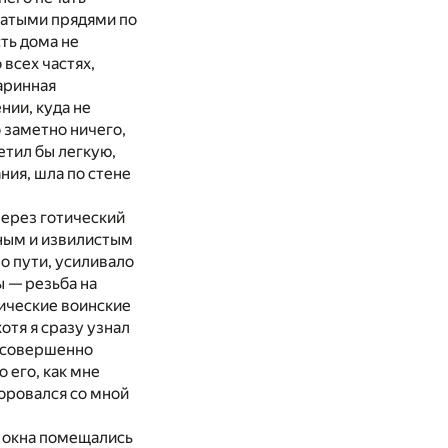
матыми прядями по
сть дома не
всех частях,
аринная
нии, куда не
 заметно ничего,
етил бы легкую,
ния, шла по стене
через готический
ным и извилистым
по пути, усиливало
 — резьба на
тические воинские
отя я сразу узнал
, совершенно
 его, как мне
оровался со мной
е окна помещались