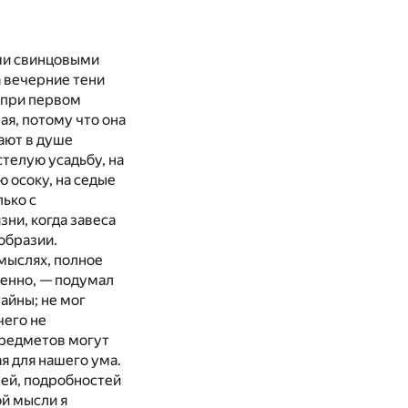
ими свинцовыми
а вечерние тени
, при первом
ая, потому что она
ают в душе
телую усадьбу, на
 осоку, на седые
ько с
ни, когда завеса
образии.
 мыслях, полное
менно, — подумал
айны; не мог
чего не
предметов могут
я для нашего ума.
чей, подробностей
ой мысли я