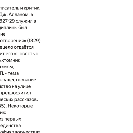
 писатель и критик.
Дж. Алланом, в
1827-29 служил в
сциплины был
гие
хотворения» (1829)
сецело отдаётся
ит его «Повесть о
ухтомник
измом,
. - тема
а существование
йство на улице
. предвосхитил
еских рассказов.
45). Некоторые
нию
из первых
 единства
софия творчества»,