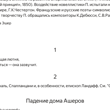
й принцип», 1850). Воздействие новеллистики П. испытали н
Вире, Г.К.Честертон. Французские и русские поэты-символи
 творчеству П. обращались композиторы К.Дебюсси, С.В.Р
а Эшер
1
щая лютня,
ься — она зазвучит.
2
аль, Спалланцани и, в особенности, епископ Ландафф. См. "
Падение дома Ашеров
th suspendu,