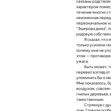
связаны родством 
характером помест
течение многих ст
неизменная переда
первоначальное н
"Эшерова дома", п
родовую собствен
Я сказал, что
только усилила тя
почему мне не упо
этом — противоре
ужаса.
Быть может, т
перевел взгляд от
упоминать бы о не
Мне показалось, б
воздухом, совсем
гнилых деревьев, 
таинственным.
Стряхнув с ду
дом. Главная особ