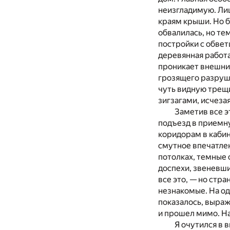
неизгладимую. Ли
краям крыши. Но б
обвалилась, но те
постройки с обвет
деревянная работа
проникает внешний
грозящего разруш
чуть видную трещи
зигзагами, исчеза
Заметив все э
подъезд в приемн
коридорам в кабин
смутное впечатле
потолках, темные 
доспехи, звеневши
все это, — но стр
незнакомые. На од
показалось, выраж
и прошел мимо. На
Я очутился в 