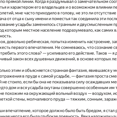
по прямой линии. Когда я раздумывал о замечательном со
ья и характером его владельцев и о возможном влиянии пе
олетий, мне часто приходило в голову, не это ли отсутствие
ча от отца к сыну имени и поместья так соединила эти посл
азвание усадьбы заменилось странным и двусмысленным 
од которым местное население подразумевало, как самих вл
ность.
 моя, довольно ребяческая, попытка изменить настроение, за
жесть первого впечатления. Не сомневаюсь, что сознание с
требить этого слова? — усиливало его действие. Таков — я 
чивый закон всех душевных движений, в основе которых л
олько этим и объясняется странная фантазия, явившаяся у ме
 отражения в пруде к самой усадьбе, — фантазия проста смеш
й не стоило, если бы она не показывала силу осаждавших ме
удто дом и вся усадьба окутаны совершенно особенным им
 не похожим на окружающий вольный воздух — воздухом, и
ветхой стены, молчаливого пруда — тяжким, сонным, зараж
ши впечатление, которое должно было быть бредом, я стал
енная черта его была глубокая древность. Века наложили yа 