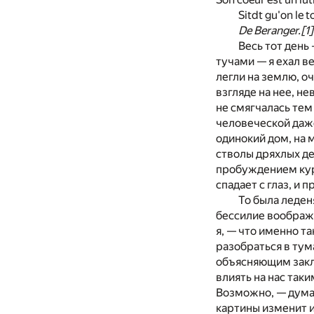
Sitdt gu'on le t
De Beranger.
[1]
Весь тот день
тучами — я ехал в
легли на землю, о
взгляде на нее, н
не смягчалась тем
человеческой даже
одинокий дом, на 
стволы дряхлых де
пробуждением кур
спадает с глаз, и
То была леден
бессилие воображ
я, — что именно т
разобраться в тум
объясняющим закл
влиять на нас так
Возможно, — думал
картины изменит и