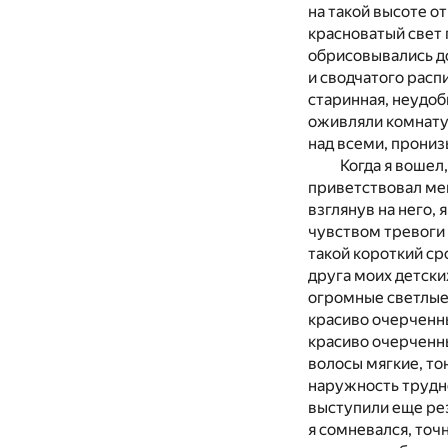
на такой высоте о
красноватый свет 
обрисовывались до
и сводчатого расп
старинная, неудоб
оживляли комнату.
над всеми, прониз
Когда я вошел
приветствовал мен
взглянув на него, 
чувством тревоги 
такой короткий ср
друга моих детски
огромные светлые
красиво очерченны
красиво очерченн
волосы мягкие, то
наружность трудн
выступили еще рез
я сомневался, точ