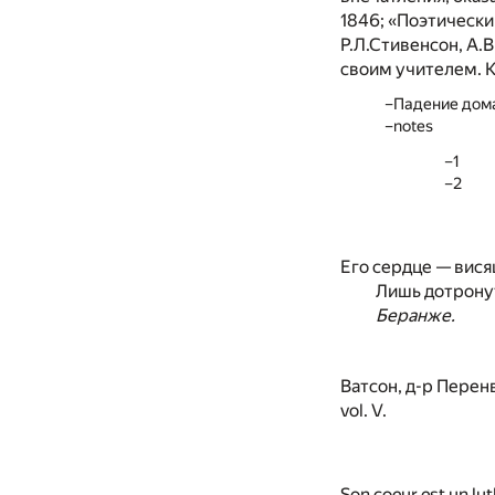
1846; «Поэтически
Р.Л.Стивенсон, А.
своим учителем. К
Падение дом
notes
1
2
Его сердце — вися
Лишь дотронут
Беранже.
Ватсон, д-р Перенв
vol. V.
Son coeur est un lu