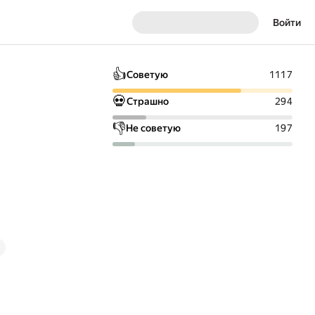
Войти
👍
Советую
1117
💀
Страшно
294
👎
Не советую
197