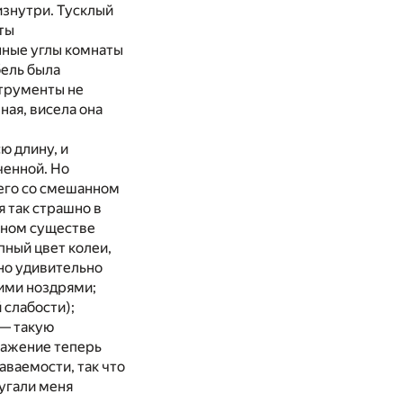
изнутри. Тусклый
ты
енные углы комнаты
бель была
струменты не
ная, висела она
ю длину, и
ченной. Но
 него со смешанном
я так страшно в
енном существе
пный цвет колеи,
но удивительно
кими ноздрями;
 слабости);
 — такую
ражение теперь
аваемости, так что
пугали меня