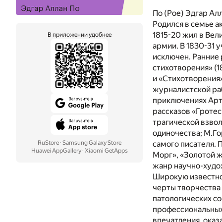
По (Рое) Эдгар Алл
Родился в семье а
1815-20 жил в Вел
В приложении удобнее
армии. В 1830-31 
исключен. Ранние 
стихотворения» (1
и «Стихотворения»
журналистской раб
приключениях Арт
рассказов «Гротес
трагической взво
одиночества; М.Г
самого писателя. 
RuStore
·
Samsung Galaxy Store
Huawei AppGallery
·
Xiaomi GetApps
Морг», «Золотой ж
жанр научно-худо
Широкую известнос
черты творчества 
патологических с
профессиональных
впечатления, оказ