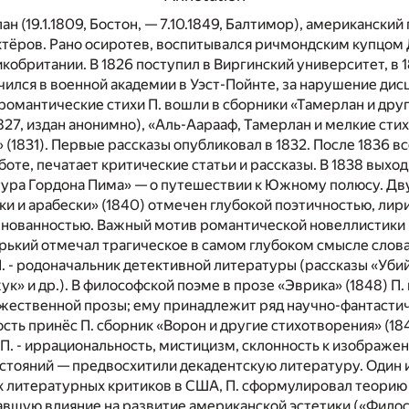
ан (19.1.1809, Бостон, — 7.10.1849, Балтимор), американский
ктёров. Рано осиротев, воспитывался ричмондским купцом 
икобритании. В 1826 поступил в Виргинский университет, в 
учился в военной академии в Уэст-Пойнте, за нарушение ди
романтические стихи П. вошли в сборники «Тамерлан и дру
827, издан анонимно), «Аль-Аарааф, Тамерлан и мелкие сти
 (1831). Первые рассказы опубликовал в 1832. После 1836 в
оте, печатает критические статьи и рассказы. В 1838 выход
ура Гордона Пима» — о путешествии к Южному полюсу. Дв
ки и арабески» (1840) отмечен глубокой поэтичностью, лир
лнованностью. Важный мотив романтической новеллистики П
орький отмечал трагическое в самом глубоком смысле слов
П. - родоначальник детективной литературы (рассказы «Уби
ук» и др.). В философской поэме в прозе «Эврика» (1848) П
жественной прозы; ему принадлежит ряд научно-фантастич
ть принёс П. сборник «Ворон и другие стихотворения» (18
П. - иррациональность, мистицизм, склонность к изображе
остояний — предвосхитили декадентскую литературу. Один 
 литературных критиков в США, П. сформулировал теорию
авшую влияние на развитие американской эстетики («Фило