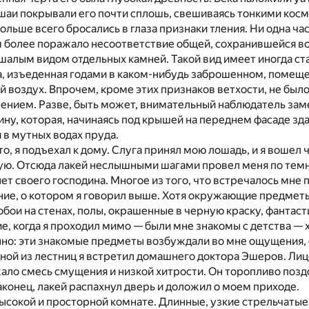
шаи покрывали его почти сплошь, свешиваясь тонкими кос
ольше всего бросались в глаза признаки тления. Ни одна ча
м более поражало несоответствие общей, сохранившейся во 
шалым видом отдельных камней. Такой вид имеет иногда ст
, изъеденная годами в каком-нибудь заброшенном, помеще
 воздух. Впрочем, кроме этих признаков ветхости, не было
ением. Разве, быть может, внимательный наблюдатель зам
ну, которая, начинаясь под крышей на переднем фасаде зда
я в мутных водах пруда.
то, я подъехал к дому. Слуга принял мою лошадь, и я вошел 
ую. Отсюда лакей неслышными шагами провел меня по тем
ет своего господина. Многое из того, что встречалось мне 
ние, о котором я говорил выше. Хотя окружающие предметы
обои на стенах, полы, окрашенные в черную краску, фантас
е, когда я проходил мимо — были мне знакомы с детства — х
анно: эти знакомые предметы возбуждали во мне ощущения
ной из лестниц я встретил домашнего доктора Эшеров. Лицо
ало смесь смущения и низкой хитрости. Он торопливо позд
конец, лакей распахнул дверь и доложил о моем приходе.
высокой и просторной комнате. Длинные, узкие стрельчаты