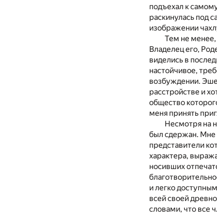
подъехал к самом
раскинулась под с
изображении чахлу
Тем не менее,
Владелец его, Род
виделись в последн
настойчивое, тре
возбуждении. Эше
расстройстве и хо
общество которого
меня принять приг
Несмотря на н
был сдержан. Мне 
представители ко
характера, выража
носивших отпечато
благотворительнос
и легко доступным
всей своей древно
словами, что все 