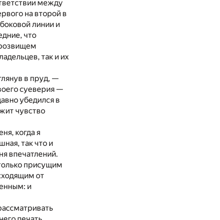
ответствии между
рвого на второй в
 боковой линии и
едние, что
прозвищем
адельцев, так и их
глянув в пруд, —
воего суеверия —
давно убедился в
ежит чувство
ня, когда я
ная, так что и
ня впечатлений.
 только присущим
сходящим от
енным: и
 рассматривать
него печать