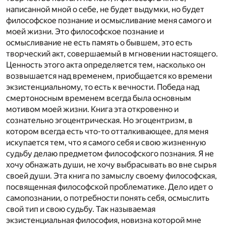
написанной мной о себе, не будет выдумки, но будет
философское познание и осмысливание меня самого и
моей жизни. Это философское познание и
осмысливание не есть память о бывшем, это есть
творческий акт, совершаемый в мгновении настоящего.
Ценность этого акта определяется тем, насколько он
возвышается над временем, приобщается ко времени
экзистенциальному, то есть к вечности. Победа над
смертоносным временем всегда была основным
мотивом моей жизни. Книга эта откровенно и
сознательно эгоцентрическая. Но эгоцентризм, в
котором всегда есть что-то отталкивающее, для меня
искупается тем, что я самого себя и свою жизненную
судьбу делаю предметом философского познания. Я не
хочу обнажать души, не хочу выбрасывать во вне сырья
своей души. Эта книга по замыслу своему философская,
посвященная философской проблематике. Дело идет о
самопознании, о потребности понять себя, осмыслить
свой тип и свою судьбу. Так называемая
экзистенциальная философия, новизна которой мне