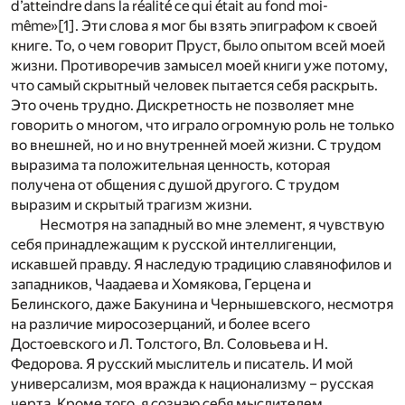
d’atteindre dans la réalité ce qui était au fond moi-
même»
[1]
. Эти слова я мог бы взять эпиграфом к своей
книге. То, о чем говорит Пруст, было опытом всей моей
жизни. Противоречив замысел моей книги уже потому,
что самый скрытный человек пытается себя раскрыть.
Это очень трудно. Дискретность не позволяет мне
говорить о многом, что играло огромную роль не только
во внешней, но и но внутренней моей жизни. С трудом
выразима та положительная ценность, которая
получена от общения с душой другого. С трудом
выразим и скрытый трагизм жизни.
Несмотря на западный во мне элемент, я чувствую
себя принадлежащим к русской интеллигенции,
искавшей правду. Я наследую традицию славянофилов и
западников, Чаадаева и Хомякова, Герцена и
Белинского, даже Бакунина и Чернышевского, несмотря
на различие миросозерцаний, и более всего
Достоевского и Л. Толстого, Вл. Соловьева и Н.
Федорова. Я русский мыслитель и писатель. И мой
универсализм, моя вражда к национализму – русская
черта. Кроме того, я сознаю себя мыслителем