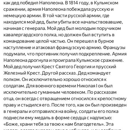
как дед победил Наполеона. В 1814 году, в Кульмском
сражении, армия Наполеона побеждала русскую и
немецкую армии. В той части русской армии, где
находился мой дед, были убиты все начальствовавшие,
начиная с генерала. Мой дед был молодым поручиком
кавалергардского полка, но должен был вступить в
командование целой частью. Он перешел в бурное
наступление и атаковал французскую армию. Французы
подумали, что противник получил подкрепление. Армия
Наполеона дрогнула и проиграла Кульмское сражение.
Мой дед получил Крест Святого Георгия и прусский
Железный Крест. Другой рассказ. Дед командует
полком. Он исключительно хорошо относился к
солдатам. Для военного времени Николая I он был
исключительно гуманным человеком. По рассказам
отца, он всегда с отвращением относился к крепостному
праву и стыдился его. После того, как он был произведен
в генералы и отправился на войну, солдаты его полка
поднесли ему медаль в форме сердца с надписью:
«Боже, храни тебя за твою к нам благодетель». Эта