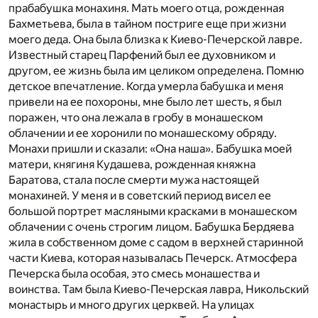
прабабушка монахиня. Мать моего отца, рожденная
Бахметьева, была в тайном постриге еще при жизни
моего деда. Она была близка к Киево-Печерской лавре.
Известный старец Парфений был ее духовником и
другом, ее жизнь была им целиком определена. Помню
детское впечатление. Когда умерла бабушка и меня
привели на ее похороны, мне было лет шесть, я был
поражен, что она лежала в гробу в монашеском
облачении и ее хоронили по монашескому обряду.
Монахи пришли и сказали: «Она наша». Бабушка моей
матери, княгиня Кудашева, рожденная княжна
Баратова, стала после смерти мужа настоящей
монахиней. У меня и в советский период висел ее
большой портрет масляными красками в монашеском
облачении с очень строгим лицом. Бабушка Бердяева
жила в собственном доме с садом в верхней старинной
части Киева, которая называлась Печерск. Атмосфера
Печерска была особая, это смесь монашества и
воинства. Там была Киево-Печерская лавра, Никольский
монастырь и много других церквей. На улицах