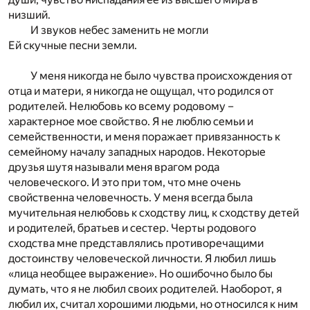
низший.
И звуков небес заменить не могли
Ей скучные песни земли.
У меня никогда не было чувства происхождения от
отца и матери, я никогда не ощущал, что родился от
родителей. Нелюбовь ко всему родовому –
характерное мое свойство. Я не люблю семьи и
семейственности, и меня поражает привязанность к
семейному началу западных народов. Некоторые
друзья шутя называли меня врагом рода
человеческого. И это при том, что мне очень
свойственна человечность. У меня всегда была
мучительная нелюбовь к сходству лиц, к сходству детей
и родителей, братьев и сестер. Черты родового
сходства мне представлялись противоречащими
достоинству человеческой личности. Я любил лишь
«лица необщее выражение». Но ошибочно было бы
думать, что я не любил своих родителей. Наоборот, я
любил их, считал хорошими людьми, но относился к ним