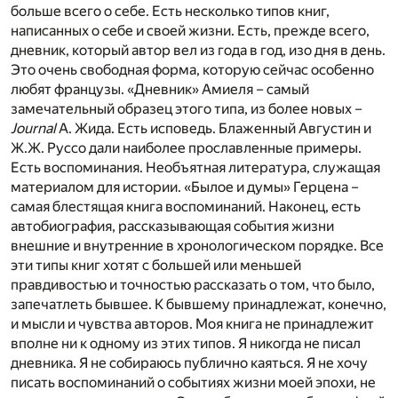
больше всего о себе. Есть несколько типов книг,
написанных о себе и своей жизни. Есть, прежде всего,
дневник, который автор вел из года в год, изо дня в день.
Это очень свободная форма, которую сейчас особенно
любят французы. «Дневник» Амиеля – самый
замечательный образец этого типа, из более новых –
Journal
А. Жида. Есть исповедь. Блаженный Августин и
Ж.Ж. Руссо дали наиболее прославленные примеры.
Есть воспоминания. Необъятная литература, служащая
материалом для истории. «Былое и думы» Герцена –
самая блестящая книга воспоминаний. Наконец, есть
автобиография, рассказывающая события жизни
внешние и внутренние в хронологическом порядке. Все
эти типы книг хотят с большей или меньшей
правдивостью и точностью рассказать о том, что было,
запечатлеть бывшее. К бывшему принадлежат, конечно,
и мысли и чувства авторов. Моя книга не принадлежит
вполне ни к одному из этих типов. Я никогда не писал
дневника. Я не собираюсь публично каяться. Я не хочу
писать воспоминаний о событиях жизни моей эпохи, не