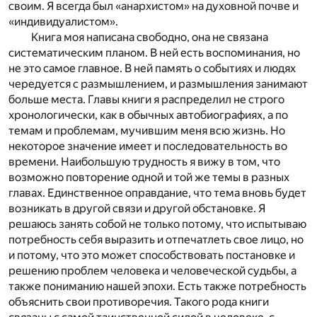
своим. Я всегда был «анархистом» на духовной почве и
«индивидуалистом».
Книга моя написана свободно, она не связана
систематическим планом. В ней есть воспоминания, но
не это самое главное. В ней память о событиях и людях
чередуется с размышлением, и размышления занимают
больше места. Главы книги я распределил не строго
хронологически, как в обычных автобиографиях, а по
темам и проблемам, мучившим меня всю жизнь. Но
некоторое значение имеет и последовательность во
времени. Наибольшую трудность я вижу в том, что
возможно повторение одной и той же темы в разных
главах. Единственное оправдание, что тема вновь будет
возникать в другой связи и другой обстановке. Я
решаюсь занять собой не только потому, что испытываю
потребность себя выразить и отпечатлеть свое лицо, но
и потому, что это может способствовать постановке и
решению проблем человека и человеческой судьбы, а
также пониманию нашей эпохи. Есть также потребность
объяснить свои противоречия. Такого рода книги