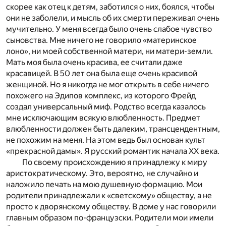
скорее как отец к детям, заботился о них, боялся, чтобы
они не заболели, и мысль об их смерти переживал очень
мучительно. У меня всегда было очень слабое чувство
сыновства. Мне ничего не говорило «материнское
лоно», ни моей собственной матери, ни матери-земли.
Мать моя была очень красива, ее считали даже
красавицей. В 50 лет она была еще очень красивой
женщиной. Но я никогда не мог открыть в себе ничего
похожего на Эдипов комплекс, из которого Фрейд
создал универсальный миф. Родство всегда казалось
мне исключающим всякую влюбленность. Предмет
влюбленности должен быть далеким, трансцендентным,
не похожим на меня. На этом ведь был основан культ
«прекрасной дамы». Я русский романтик начала XX века.
По своему происхождению я принадлежу к миру
аристократическому. Это, вероятно, не случайно и
наложило печать на мою душевную формацию. Мои
родители принадлежали к «светскому» обществу, а не
просто к дворянскому обществу. В доме у нас говорили
главным образом по-французски. Родители мои имели