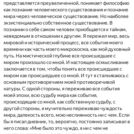
представляется преувеличенной, понимает философию
как познание человеческого существования и познание
мира через человеческое существование. Но наиболее
экзистенциально собственное существование. В
познании о себе самом человек приобщается к тайнам,
неведомым в отношении к другим. Я пережил мир, весь
мировой и исторический процесс, все события моего
времени как часть моего микрокосма, как мой духовный
путь. На мистической глубине все происшедшее с
миром произошло со мной. И настоящее осмысливание
заключается в том, чтобы понять все происшедшее с
миром как происшедшее со мной. И тут я сталкиваюсь с
основным противоречием моей противоречивой
натуры. С одной стороны, я переживаю все события
моей эпохи, всю судьбу мира как события,
происходящие со мной, как собственную судьбу, с
другой стороны, я мучительно переживаю чуждость
мира, далекость всего, мою неслиянность ни с чем. Если
бы я писал дневник, то, вероятно, постоянно записывал в
него слова: «Мне было это чуждо, я ни с чем не