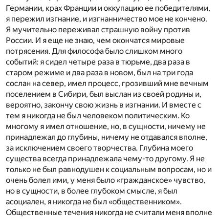
Германии, крах Франции и оккупацию ее победителями,
я пережил изгнание, и изгнанничество мое не кончено.
Я мучительно переживал страшную войну против
России. И я еще не знаю, чем окончатся мировые
потрясения. Для философа было слишком много
событий: я сидел четыре раза в тюрьме, два раза в
старом режиме и два раза в новом, был на три года
сослан на север, имел процесс, грозивший мне вечным
поселением в Сибири, был выслан из своей родины и,
вероятно, закончу свою жизнь в изгнании. И вместе с
тем я никогда не был человеком политическим. Ко
многому я имел отношение, но, в сущности, ничему не
принадлежал до глубины, ничему не отдавался вполне,
за исключением своего творчества. Глубина моего
существа всегда принадлежала чему-то другому. Я не
только не был равнодушен к социальным вопросам, но и
очень болел ими, у меня было «гражданское» чувство,
но в сущности, в более глубоком смысле, я был
асоциален, я никогда не был «общественником».
Общественные течения никогда не считали меня вполне