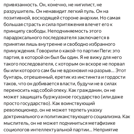
привязанность. Он, конечно, не нигилист, не
разрушитель. Он ненавидит легкий пуль. Он на
позитивной, восходящей стороне анархии. Но самая
большая страсть и сила притяжения влечет его к
принципу свободы. Неподчиняемость этого
парадоксального последователя заключается в
принятии лишь внутренне и свободно избранного
принуждения. Говорили о какой-то партии Пеги: это
партия, в которой он был бы один. Я не вижу для него
такого последователя, с которым он вскоре не порвал
бы или которого сам бы не вдохновил на разрыв... Этот
бунтарь, отрешенный, еретик из инстинкта и гордости
таков, что он добивается власти, будучи не в силах
переносить над собой опеку. Как гражданин, он не
может защищать буржуазное государство (или даже
просто государство). Как воинствующий
революционер, он не может терпеть указку
доктринального и политиканствующего социализма. Как
мыслитель, он не может подчиниться метафизике
социологов интеллектуальной партии... Неприятие