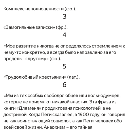
Комплекс неполноценности (фр.).
3
«Замогильные записки» (фр.).
4
«Мое развитие никогда не определялось стремлением к
чему-то конкретно, а всегда было направлено за его
пределы, к другому» (фр.).
5
«Трудолюбивый крестьянин» (лат.).
6
«Мы из тех особых свободолюбцев или вольнодумцев,
которые не приемлют никакой власти». Эта фраза из
книги «Для меня» продиктована психологией, а не
доктриной. Когда Пеги сказал ее, в 1900 году, он говорил
не как воинствующий социолог, а как Пеги-человек обо
всей своей жизни. Анархизм – его тайная