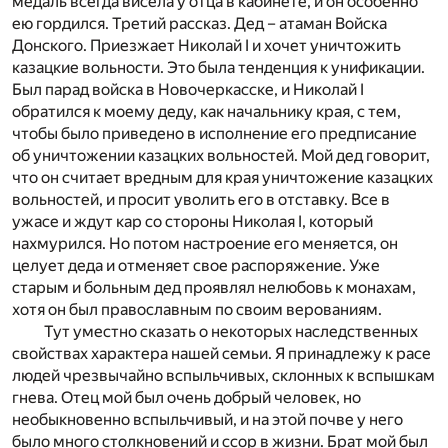
медаль всегда висела у отца в кабинете, и он особенно
ею гордился. Третий рассказ. Дед – атаман Войска
Донского. Приезжает Николай I и хочет уничтожить
казацкие вольности. Это была тенденция к унификации.
Был парад войска в Новочеркасске, и Николай I
обратился к моему деду, как начальнику края, с тем,
чтобы было приведено в исполнение его предписание
об уничтожении казацких вольностей. Мой дед говорит,
что он считает вредным для края уничтожение казацких
вольностей, и просит уволить его в отставку. Все в
ужасе и ждут кар со стороны Николая I, который
нахмурился. Но потом настроение его меняется, он
целует деда и отменяет свое распоряжение. Уже
старым и больным дед проявлял нелюбовь к монахам,
хотя он был православным по своим верованиям.
Тут уместно сказать о некоторых наследственных
свойствах характера нашей семьи. Я принадлежу к расе
людей чрезвычайно вспыльчивых, склонных к вспышкам
гнева. Отец мой был очень добрый человек, но
необыкновенно вспыльчивый, и на этой почве у него
было много столкновений и ссор в жизни. Брат мой был