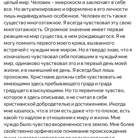
целый мир. Человек – микрокосм и заключает в себе
все. Но актуализировано и оформлено в его личности
лишь индивидуально-особенное. Человек есть также
существо многоэтажное. Я всегда чувствовал эту свою
многоэтажность. Огромное значение имеет первая
реакция на мир существа, в нем рождающегося. Я не
могу помнить первого моего крика, вызванного
встречей с чуждым мне миром. Но я твердо знаю, что я
изначально чувствовал себя попавшим в чуждый мне
мир, одинаково чувствовал это и в первый день моей
жизни, и в нынешний ее день. Я всегда был лишь
прохожим. Христиане должны себя чувствовать не
имеющими здесь пребывающего града и града
грядущего взыскующими. Но то первичное чувство,
которое я здесь описываю, я не считал в себе
христианской добродетелью и достижением. Иногда
мне казалось, что в этом есть даже что-то плохое, есть
какой-то надлом в отношении к миру и жизни. Мне
чуждо было чувство вкорененности в землю. Мне более
свойственно орфическое понимание происхождения
души, чувство ниспадания ее из высшего мира в