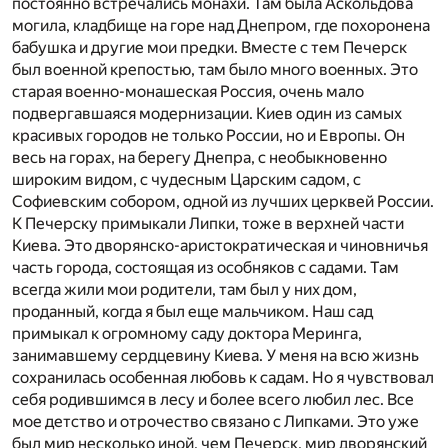
постоянно встречались монахи. Там была Аскольдова
могила, кладбище на горе над Днепром, где похоронена
бабушка и другие мои предки. Вместе с тем Печерск
был военной крепостью, там было много военных. Это
старая военно-монашеская Россия, очень мало
подвергавшаяся модернизации. Киев один из самых
красивых городов не только России, но и Европы. Он
весь на горах, на берегу Днепра, с необыкновенно
широким видом, с чудесным Царским садом, с
Софиевским собором, одной из лучших церквей России.
К Печерску примыкали Липки, тоже в верхней части
Киева. Это дворянско-аристократическая и чиновничья
часть города, состоящая из особняков с садами. Там
всегда жили мои родители, там был у них дом,
проданный, когда я был еще мальчиком. Наш сад
примыкал к огромному саду доктора Меринга,
занимавшему сердцевину Киева. У меня на всю жизнь
сохранилась особенная любовь к садам. Но я чувствовал
себя родившимся в лесу и более всего любил лес. Все
мое детство и отрочество связано с Липками. Это уже
был мир несколько иной, чем Печерск, мир дворянский