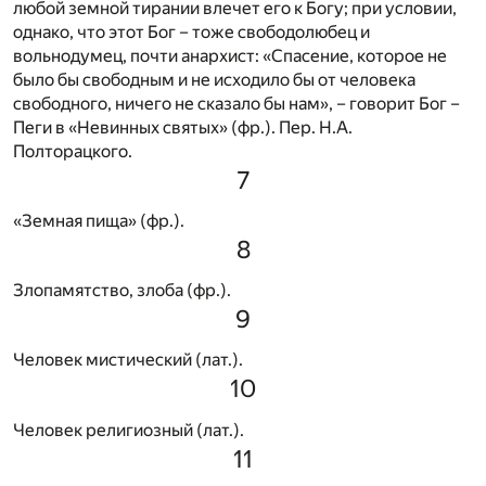
любой земной тирании влечет его к Богу; при условии,
однако, что этот Бог – тоже свободолюбец и
вольнодумец, почти анархист: «Спасение, которое не
было бы свободным и не исходило бы от человека
свободного, ничего не сказало бы нам», – говорит Бог –
Пеги в «Невинных святых» (фр.). Пер. Н.А.
Полторацкого.
7
«Земная пища» (фр.).
8
Злопамятство, злоба (фр.).
9
Человек мистический (лат.).
10
Человек религиозный (лат.).
11