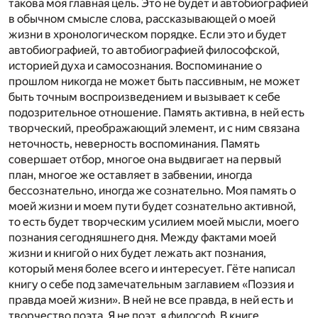
такова моя главная цель. Это не будет и автобиографией
в обычном смысле слова, рассказывающей о моей
жизни в хронологическом порядке. Если это и будет
автобиографией, то автобиографией философской,
историей духа и самосознания. Воспоминание о
прошлом никогда не может быть пассивным, не может
быть точным воспроизведением и вызывает к себе
подозрительное отношение. Память активна, в ней есть
творческий, преображающий элемент, и с ним связана
неточность, неверность воспоминания. Память
совершает отбор, многое она выдвигает на первый
план, многое же оставляет в забвении, иногда
бессознательно, иногда же сознательно. Моя память о
моей жизни и моем пути будет сознательно активной,
то есть будет творческим усилием моей мысли, моего
познания сегодняшнего дня. Между фактами моей
жизни и книгой о них будет лежать акт познания,
который меня более всего и интересует. Гёте написал
книгу о себе под замечательным заглавием «Поэзия и
правда моей жизни». В ней не все правда, в ней есть и
творчество поэта. Я не поэт, я философ. В книге,