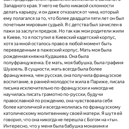
Западного края. У него не было никакой склонности
делать карьеру, и он даже отказался от чина, который
ему полагался за то, что более двадцати пяти лет он был
почетным мировым судьей. Я с детства был зачислен в
пажи за заслуги предков. Но так как мои родители жили
в Киеве, то я поступил в Киевский кадетский корпус,
хотя за мной осталось право в любой момент быть
переведенным в пажеский корпус. Мать моя была
рожденная княжна Кудашева. Она была
полуфранцуженка. Ее мать, моя бабушка, была графиня
Шуазель. В сущности, мать всегда была более
француженка, чем русская, она получила французское
воспитание, в ранней молодости жила в Париже, писала
письма исключительно по-французски и никогда не
научилась писать грамотно по-русски, будучи
православной по рождению, она чувствовала себя
более католичкой и всегда молилась по французскому
католическому молитвеннику своей матери. Я шутя ей
говорил, что она никогда не перешла с Богом на «ты».
Интересно, что у меня была бабушка монахиня и