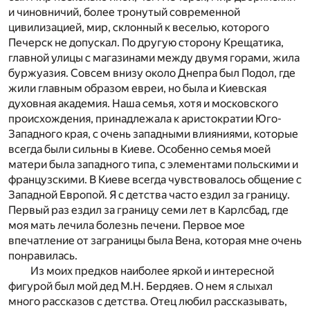
и чиновничий, более тронутый современной
цивилизацией, мир, склонный к веселью, которого
Печерск не допускал. По другую сторону Крещатика,
главной улицы с магазинами между двумя горами, жила
буржуазия. Совсем внизу около Днепра был Подол, где
жили главным образом евреи, но была и Киевская
духовная академия. Наша семья, хотя и московского
происхождения, принадлежала к аристократии Юго-
Западного края, с очень западными влияниями, которые
всегда были сильны в Киеве. Особенно семья моей
матери была западного типа, с элементами польскими и
французскими. В Киеве всегда чувствовалось общение с
Западной Европой. Я с детства часто ездил за границу.
Первый раз ездил за границу семи лет в Карлсбад, где
моя мать лечила болезнь печени. Первое мое
впечатление от заграницы была Вена, которая мне очень
понравилась.
Из моих предков наиболее яркой и интересной
фигурой был мой дед М.Н. Бердяев. О нем я слыхал
много рассказов с детства. Отец любил рассказывать,