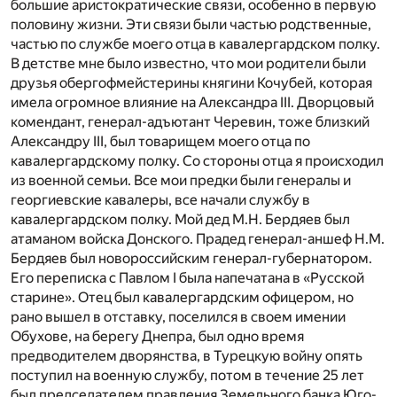
большие аристократические связи, особенно в первую
половину жизни. Эти связи были частью родственные,
частью по службе моего отца в кавалергардском полку.
В детстве мне было известно, что мои родители были
друзья обергофмейстерины княгини Кочубей, которая
имела огромное влияние на Александра III. Дворцовый
комендант, генерал-адъютант Черевин, тоже близкий
Александру III, был товарищем моего отца по
кавалергардскому полку. Со стороны отца я происходил
из военной семьи. Все мои предки были генералы и
георгиевские кавалеры, все начали службу в
кавалергардском полку. Мой дед М.Н. Бердяев был
атаманом войска Донского. Прадед генерал-аншеф Н.М.
Бердяев был новороссийским генерал-губернатором.
Его переписка с Павлом I была напечатана в «Русской
старине». Отец был кавалергардским офицером, но
рано вышел в отставку, поселился в своем имении
Обухове, на берегу Днепра, был одно время
предводителем дворянства, в Турецкую войну опять
поступил на военную службу, потом в течение 25 лет
был председателем правления Земельного банка Юго-