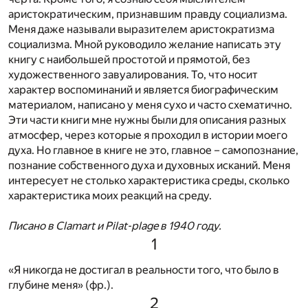
аристократическим, признавшим правду социализма.
Меня даже называли выразителем аристократизма
социализма. Мной руководило желание написать эту
книгу с наибольшей простотой и прямотой, без
художественного завуалирования. То, что носит
характер воспоминаний и является биографическим
материалом, написано у меня сухо и часто схематично.
Эти части книги мне нужны были для описания разных
атмосфер, через которые я проходил в истории моего
духа. Но главное в книге не это, главное – самопознание,
познание собственного духа и духовных исканий. Меня
интересует не столько характеристика среды, сколько
характеристика моих реакций на среду.
Писано в Clamart и Pilat-plage в 1940 году.
1
«Я никогда не достигал в реальности того, что было в
глубине меня» (фр.).
2