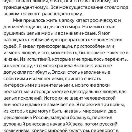
чувствовал слияния, опять, опять тоска по иному, по
трансцендентному». Все мое существование стояло под
знаком тоски по трансцендентному.
Мне пришлось жить в эпоху катастрофическую и
для моей родины, и для всего мира. На моих глазах
рушились целые миры и возникали новые. Я мог
наблюдать необычайную превратность человеческих
судеб. Я видел трансформации, приспособления и
измены людей, и это, может быть, было самое тяжелое в
жизни. Из испытаний, которые мне пришлось пережить,
я вынес веру, что меня хранила Высшая Сила и не
допускала погибнуть. Эпохи, столь наполненные
событиями и изменениями, принято считать
интересными и значительными, но это же эпохи
несчастные и страдальческие для отдельных людей, для
целых поколений. История не щадит человеческой
личности и даже не замечает ее. Я пережил три войны,
из которых две могут быть названы мировыми, две
революции в России, малую и большую, пережил
духовный ренессанс начала ХХ века, потом русский
коммунизм, кризис мировой культуры, переворот в