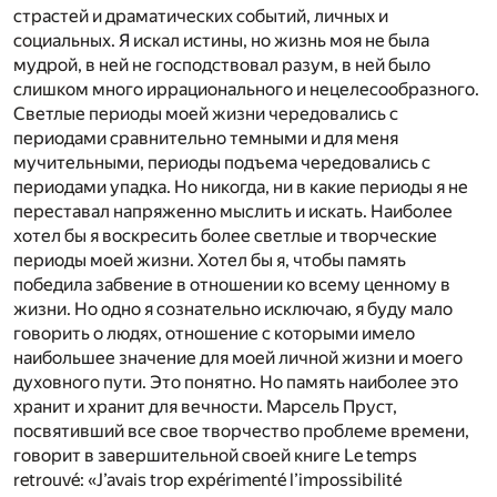
страстей и драматических событий, личных и
социальных. Я искал истины, но жизнь моя не была
мудрой, в ней не господствовал разум, в ней было
слишком много иррационального и нецелесообразного.
Светлые периоды моей жизни чередовались с
периодами сравнительно темными и для меня
мучительными, периоды подъема чередовались с
периодами упадка. Но никогда, ни в какие периоды я не
переставал напряженно мыслить и искать. Наиболее
хотел бы я воскресить более светлые и творческие
периоды моей жизни. Хотел бы я, чтобы память
победила забвение в отношении ко всему ценному в
жизни. Но одно я сознательно исключаю, я буду мало
говорить о людях, отношение с которыми имело
наибольшее значение для моей личной жизни и моего
духовного пути. Это понятно. Но память наиболее это
хранит и хранит для вечности. Марсель Пруст,
посвятивший все свое творчество проблеме времени,
говорит в завершительной своей книге Le temps
retrouvé: «J’avais trop expérimenté l’impossibilité