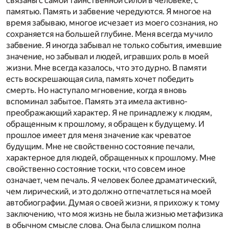
связаны с самой таинственной силой в человеке, с
памятью. Память и забвение чередуются. Я многое на
время забываю, многое исчезает из моего сознания, но
сохраняется на большей глубине. Меня всегда мучило
забвение. Я иногда забывал не только события, имевшие
значение, но забывал и людей, игравших роль в моей
жизни. Мне всегда казалось, что это дурно. В памяти
есть воскрешающая сила, память хочет победить
смерть. Но наступало мгновение, когда я вновь
вспоминал забытое. Память эта имела активно-
преображающий характер. Я не принадлежу к людям,
обращенным к прошлому, я обращен к будущему. И
прошлое имеет для меня значение как чреватое
будущим. Мне не свойственно состояние печали,
характерное для людей, обращенных к прошлому. Мне
свойственно состояние тоски, что совсем иное
означает, чем печаль. Я человек более драматический,
чем лирический, и это должно отпечатлеться на моей
автобиографии. Думая о своей жизни, я прихожу к тому
заключению, что моя жизнь не была жизнью метафизика
в обычном смысле слова. Она была слишком полна