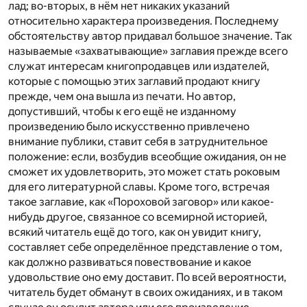
лад; во-вторых, в нём нет никаких указаний
относительно характера произведения. Последнему
обстоятельству автор придавал большое значение. Так
называемые «захватывающие» заглавия прежде всего
служат интересам книгопродавцев или издателей,
которые с помощью этих заглавий продают книгу
прежде, чем она вышла из печати. Но автор,
допустивший, чтобы к его ещё не изданному
произведению было искусственно привлечено
внимание публики, ставит себя в затруднительное
положение: если, возбудив всеобщие ожидания, он не
сможет их удовлетворить, это может стать роковым
для его литературной славы. Кроме того, встречая
такое заглавие, как «Пороховой заговор» или какое-
нибудь другое, связанное со всемирной историей,
всякий читатель ещё до того, как он увидит книгу,
составляет себе определённое представление о том,
как должно развиваться повествование и какое
удовольствие оно ему доставит. По всей вероятности,
читатель будет обманут в своих ожиданиях, и в таком