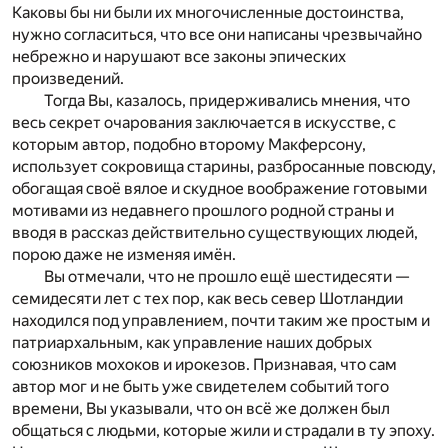
Каковы бы ни были их многочисленные достоинства,
нужно согласиться, что все они написаны чрезвычайно
небрежно и нарушают все законы эпических
произведений.
Тогда Вы, казалось, придерживались мнения, что
весь секрет очарования заключается в искусстве, с
которым автор, подобно второму Макферсону,
использует сокровища старины, разбросанные повсюду,
обогащая своё вялое и скудное воображение готовыми
мотивами из недавнего прошлого родной страны и
вводя в рассказ действительно существующих людей,
порою даже не изменяя имён.
Вы отмечали, что не прошло ещё шестидесяти —
семидесяти лет с тех пор, как весь север Шотландии
находился под управлением, почти таким же простым и
патриархальным, как управление наших добрых
союзников мохоков и ирокезов. Признавая, что сам
автор мог и не быть уже свидетелем событий того
времени, Вы указывали, что он всё же должен был
общаться с людьми, которые жили и страдали в ту эпоху.