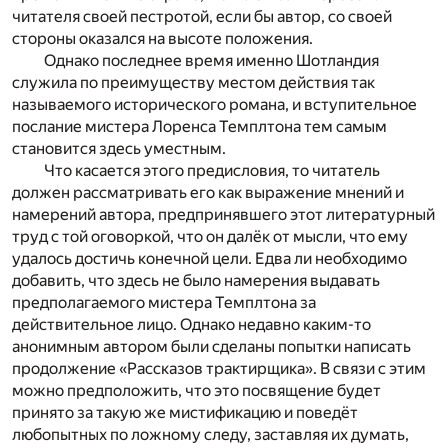
читателя своей пестротой, если бы автор, со своей
стороны оказался на высоте положения.
Однако последнее время именно Шотландия
служила по преимуществу местом действия так
называемого исторического романа, и вступительное
послание мистера Лоренса Темплтона тем самым
становится здесь уместным.
Что касается этого предисловия, то читатель
должен рассматривать его как выражение мнений и
намерений автора, предпринявшего этот литературный
труд с той оговоркой, что он далёк от мысли, что ему
удалось достичь конечной цели. Едва ли необходимо
добавить, что здесь не было намерения выдавать
предполагаемого мистера Темплтона за
действительное лицо. Однако недавно каким-то
анонимным автором были сделаны попытки написать
продолжение «Рассказов трактирщика». В связи с этим
можно предположить, что это посвящение будет
принято за такую же мистификацию и поведёт
любопытных по ложному следу, заставляя их думать,