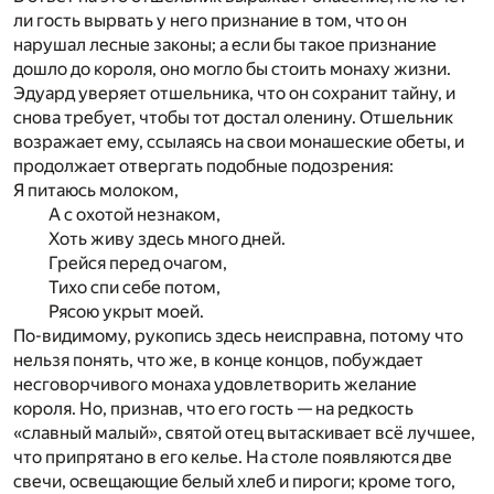
ли гость вырвать у него признание в том, что он
нарушал лесные законы; а если бы такое признание
дошло до короля, оно могло бы стоить монаху жизни.
Эдуард уверяет отшельника, что он сохранит тайну, и
снова требует, чтобы тот достал оленину. Отшельник
возражает ему, ссылаясь на свои монашеские обеты, и
продолжает отвергать подобные подозрения:
Я питаюсь молоком,
А с охотой незнаком,
Хоть живу здесь много дней.
Грейся перед очагом,
Тихо спи себе потом,
Рясою укрыт моей.
По-видимому, рукопись здесь неисправна, потому что
нельзя понять, что же, в конце концов, побуждает
несговорчивого монаха удовлетворить желание
короля. Но, признав, что его гость — на редкость
«славный малый», святой отец вытаскивает всё лучшее,
что припрятано в его келье. На столе появляются две
свечи, освещающие белый хлеб и пироги; кроме того,