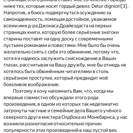
ниже тех, которые носят гордый девиз: Detur digniori
[3]
.
Напротив, я боюсь подвергнуться осуждению за
самонадеянность, помещая достойное, уважаемое
всеми имя д-ра Джонаса Драйездаста на первых
страницах книги, которую более серьёзные знатоки
старины поставят на одну доску с современными
пустыми романами и повестями. Мне было бы очень
желательно снять с себя это обвинение, потому что,
хотя я и надеюсь заслужить снисхождение в Ваших
глазах, рассчитывая на Вашу дружбу, мне бы отнюдь не
хотелось быть обвинённым читателями в столь
серьёзном проступке, который предвидит моё
боязливое воображение.
Поэтому я хочу напомнить Вам, что, когда мы
впервые совместно обсуждали этого рода
произведения, в одном из которых так неделикатно
затронуты частные и семейные дела Вашего учёного
северного друга мистера Олдбока из Монкбарнса, у нас
возникли разногласия относительно причин
популярности этих произведений в наш пустой век.