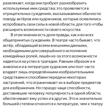
развлекает, когда они пробуют разнообразить
используемые ими средства; это проявляется в
отрицательных суждениях, высказываемых обычно по
поводу актёров или художников, которые осмелились
испробовать свои силы в новой области, для того чтобы
расширить возможности своего искусства.
В этом мнении есть доля правды, как и во всех
общепринятых суждениях. В театре часто бывает, что
актёр, обладающий всеми внешними данными,
необходимыми для совершённого исполнения
комедийных ролей, лишён из-за этого возможности
надеяться на успех в трагедии. Равным образом и в
живописи и в литературе художник или поэт часто
владеет лишь определёнными изобразительными
средствами и способами передачи некоторых
настроений, что ограничивает их в выборе предметов
для изображения. Но гораздо чаще способности,
доставившие человеку популярность в одной области,
обеспечивают ему успех и в других. Это в значительно
большей степени относится к литературе, чем к театру