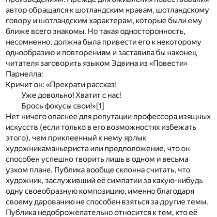
автор обращался к шотландским нравам, шотландскому
говору и шотландским характерам, которые были ему
ближе всего знакомы. Но такая односторонность,
несомненно, должна была привести его к некоторому
однообразию и повторениям и заставила бы наконец
читателя заговорить языком Эдвина из «Повести»
Парнелла:
Кричит он: «Прекрати рассказ!
Уже довольно! Хватит с нас!
Брось фокусы свои!»
[1]
Нет ничего опаснее для репутации профессора изящных
искусств (если только в его возможностях избежать
этого), чем приклеенный к нему ярлык
художникаманьериста или предположение, что он
способен успешно творить лишь в одном и весьма
узком плане. Публика вообще склонна считать, что
художник, заслуживший её симпатии за какую-нибудь
одну своеобразную композицию, именно благодаря
своему дарованию не способен взяться за другие темы.
Публика недоброжелательно относится к тем, кто её