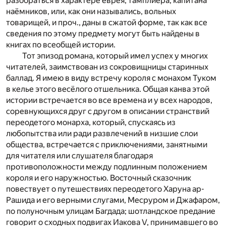
разобраться в характере еврея, тамплиера, капитана
наёмников, или, как они назывались, вольных
товарищей, и проч., даны в сжатой форме, так как все
сведения по этому предмету могут быть найдены в
книгах по всеобщей истории.
Тот эпизод романа, который имел успех у многих
читателей, заимствован из сокровищницы старинных
баллад. Я имею в виду встречу короля с монахом Туком
в келье этого весёлого отшельника. Общая канва этой
истории встречается во все времена и у всех народов,
соревнующихся друг с другом в описании странствий
переодетого монарха, который, спускаясь из
любопытства или ради развлечений в низшие слои
общества, встречается с приключениями, занятными
для читателя или слушателя благодаря
противоположности между подлинным положением
короля и его наружностью. Восточный сказочник
повествует о путешествиях переодетого Харуна ар-
Рашида и его верными слугами, Месруром и Джафаром,
по полуночным улицам Багдада; шотландское предание
говорит о сходных подвигах Иакова V, принимавшего во