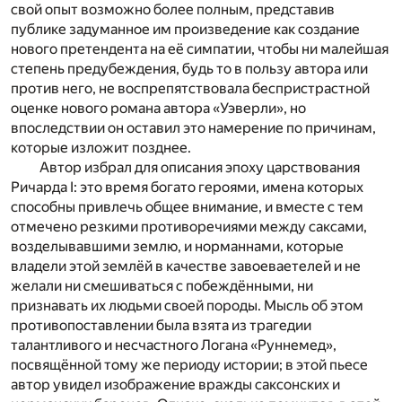
свой опыт возможно более полным, представив
публике задуманное им произведение как создание
нового претендента на её симпатии, чтобы ни малейшая
степень предубеждения, будь то в пользу автора или
против него, не воспрепятствовала беспристрастной
оценке нового романа автора «Уэверли», но
впоследствии он оставил это намерение по причинам,
которые изложит позднее.
Автор избрал для описания эпоху царствования
Ричарда I: это время богато героями, имена которых
способны привлечь общее внимание, и вместе с тем
отмечено резкими противоречиями между саксами,
возделывавшими землю, и норманнами, которые
владели этой землёй в качестве завоеваетелей и не
желали ни смешиваться с побеждёнными, ни
признавать их людьми своей породы. Мысль об этом
противопоставлении была взята из трагедии
талантливого и несчастного Логана «Руннемед»,
посвящённой тому же периоду истории; в этой пьесе
автор увидел изображение вражды саксонских и