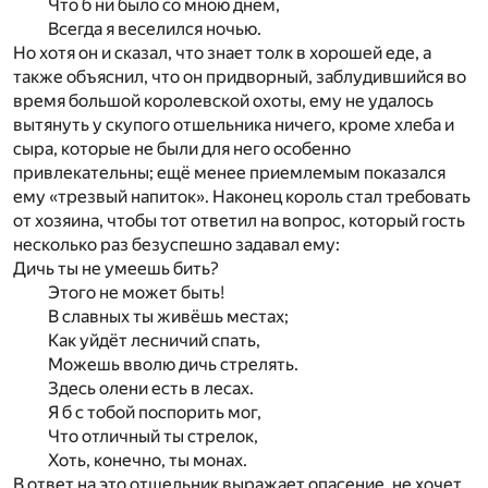
Что б ни было со мною днём,
Всегда я веселился ночью.
Но хотя он и сказал, что знает толк в хорошей еде, а
также объяснил, что он придворный, заблудившийся во
время большой королевской охоты, ему не удалось
вытянуть у скупого отшельника ничего, кроме хлеба и
сыра, которые не были для него особенно
привлекательны; ещё менее приемлемым показался
ему «трезвый напиток». Наконец король стал требовать
от хозяина, чтобы тот ответил на вопрос, который гость
несколько раз безуспешно задавал ему:
Дичь ты не умеешь бить?
Этого не может быть!
В славных ты живёшь местах;
Как уйдёт лесничий спать,
Можешь вволю дичь стрелять.
Здесь олени есть в лесах.
Я б с тобой поспорить мог,
Что отличный ты стрелок,
Хоть, конечно, ты монах.
В ответ на это отшельник выражает опасение, не хочет