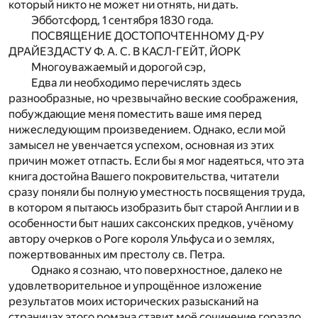
который никто не может ни отнять, ни дать.
Эбботсфорд, 1 сентября 1830 года.
ПОСВЯЩЕНИЕ ДОСТОПОЧТЕННОМУ Д-РУ
ДРАЙЕЗДАСТУ Ф. А. С. В КАСЛ-ГЕЙТ, ЙОРК
Многоуважаемый и дорогой сэр,
Едва ли необходимо перечислять здесь
разнообразные, но чрезвычайно веские соображения,
побуждающие меня поместить ваше имя перед
нижеследующим произведением. Однако, если мой
замысел не увенчается успехом, основная из этих
причин может отпасть. Если бы я мог надеяться, что эта
книга достойна Вашего покровительства, читатели
сразу поняли бы полную уместность посвящения труда,
в котором я пытаюсь изобразить быт старой Англии и в
особенности быт наших саксонских предков, учёному
автору очерков о Роге короля Ульфуса и о землях,
пожертвованных им престолу св. Петра.
Однако я сознаю, что поверхностное, далеко не
удовлетворительное и упрощённое изложение
результатов моих исторических разысканий на
страницах этого романа ставит моё сочинение гораздо