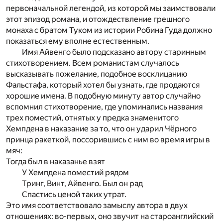
первоначальной легендой, из которой мы заимствовали
этот эпизод романа, и отождествление грешного
монаха с братом Туком из истории Робина Гуда должно
показаться ему вполне естественным.
Имя Айвенго было подсказано автору старинным
стихотворением. Всем романистам случалось
высказывать пожелание, подобное восклицанию
Фальстафа, который хотел бы узнать, где продаются
хорошие имена. В подобную минуту автор случайно
вспомнил стихотворение, где упоминались названия
трех поместий, отнятых у предка знаменитого
Хемпдена в наказание за то, что он ударил Чёрного
принца ракеткой, поссорившись с ним во время игры в
мяч:
Тогда был в наказанье взят
У Хемпдена поместий рядом
Тринг, Винт, Айвенго. Был он рад
Спастись ценой таких утрат.
Это имя соответствовало замыслу автора в двух
отношениях: во-первых, оно звучит на староанглийский