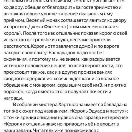
со своим почтенным хозяином, король приглашает его
ко двору, обещая отблагодарить за гостеприимство и
выражая полное удовлетворение оказанным ему
приёмом. Весёлый монах соглашается явиться ко двору
и спросить Джека Флетчера (этим именем назвался
король). После того как отшельник показал королю своё
искусство в стрельбе из лука, весёлые приятели
расстаются. Король отправляется домой и по дороге
находит свою свиту. Баллада дошла до нас без
окончания, и поэтому мы не знаем, как раскрывается
истинное положение вещей; по всей вероятности, это
происходит так же, как и в других произведениях
сходного содержания: хозяин ждёт казни за вольное
обращение с монархом, скрывшим своё имЗ, и приятно
поражён, когда вместо этого получает почести и
награды.
В собрании мистера Хартшорна имеется баллада на
тот же сюжет под названием: «Король Эдуард и пастух»;
с точки зрения описания нравов она гораздо интереснее
«Короля и отшельника»; но приводить её не входит в
наши задачи. Читатель уже познакомился с