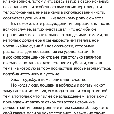
или живописи, потому что здесь автор в своих исканиях
не ограничен ни особенностями своих черт лица, ни
телосложением, ни навыками в использовании кисти,
соответствующими лишь известному роду сюжетов.
Быть может, эти рассуждения и неправильны, но, во
всяком случае, автор чувствовал, что если бы он
ограничился исключительно шотландскими темами, он
не только должен был бы надоесть читателям, но и
чрезвычайно сузил бы возможности, которыми
располагал для доставления им удовольствия. В
высокопросвещенной стране, где столько талантов
ежемесячно занято развлечением публики, свежая
тема, на которую автору посчастливилось натолкнуться,
подобна источнику в пустыне:
Хваля судьбу, в нём люди видят счастье.
Но когда люди, лошади, верблюды и рогатый скот
замутят этот источник, его вода становится противной
тем, кто только что пил её с наслаждением, а тот, кому
принадлежит заслуга открытия этого источника,
должен найти новые родники и тем самым обнаружить
свой талант, если он хочет сохранить уважение своих