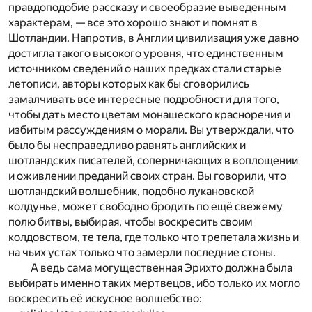
правдоподобие рассказу и своеобразие выведенным
характерам, — все это хорошо знают и помнят в
Шотландии. Напротив, в Англии цивилизация уже давно
достигла такого высокого уровня, что единственным
источником сведений о наших предках стали старые
летописи, авторы которых как бы сговорились
замалчивать все интересные подробности для того,
чтобы дать место цветам монашеского красноречия и
избитым рассуждениям о морали. Вы утверждали, что
было бы несправедливо равнять английских и
шотландских писателей, соперничающих в воплощении
и оживлении преданий своих стран. Вы говорили, что
шотландский волшебник, подобно лукановской
колдунье, может свободно бродить по ещё свежему
полю битвы, выбирая, чтобы воскресить своим
колдовством, те тела, где только что трепетала жизнь и
на чьих устах только что замерли последние стоны.
А ведь сама могущественная Эрихто должна была
выбирать именно таких мертвецов, ибо только их могло
воскресить её искусное волшебство: