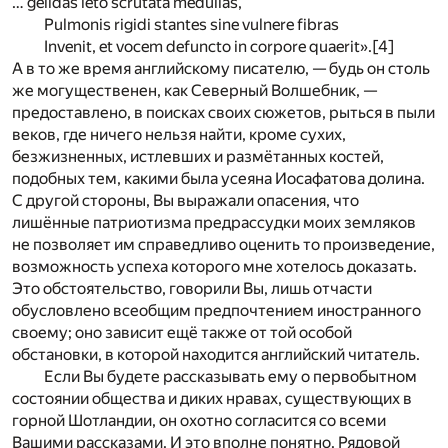
… gelidas leto scrutata medullas,
Pulmonis rigidi stantes sine vulnere fibras
Invenit, et vocem defuncto in corpore quaerit».
[4]
А в то же время английскому писателю, — будь он столь
же могущественен, как Северный Волшебник, —
предоставлено, в поисках своих сюжетов, рыться в пыли
веков, где ничего нельзя найти, кроме сухих,
безжизненных, истлевших и размётанных костей,
подобных тем, какими была усеяна Иосафатова долина.
С другой стороны, Вы выражали опасения, что
лишённые патриотизма предрассудки моих земляков
не позволяет им справедливо оценить то произведение,
возможность успеха которого мне хотелось доказать.
Это обстоятельство, говорили Вы, лишь отчасти
обусловлено всеобщим предпочтением иностранного
своему; оно зависит ещё также от той особой
обстановки, в которой находится английский читатель.
Если Вы будете рассказывать ему о первобытном
состоянии общества и диких нравах, существующих в
горной Шотландии, он охотно согласится со всеми
Вашими рассказами. И это вполне понятно. Рядовой