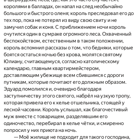
королями в балладах, он напал на след необычайно
большого и быстрого оленя; король преследовал его до
тех пор, пока не потерял из виду свою свиту и не
замучил собак и коня. С приближением ночи король
очутился один в сумраке огромного леса. Охваченный
беспокойством, естественным в таком положении,
король вспомнил рассказы о том, что бедняки, которые
боятся остаться ночью без крова, молятся святому
Юлиану, считающемуся, согласно католическому
календарю, главным квартирмейстером,
доставляющим убежище всем сбившимся с дороги
путникам, которые почитают его должным образом.
Эдуард помолился и, очевидно благодаря
заступничеству этого святого, набрёл на узкую тропу,
которая привела его к келье отшельника, стоящей у
лесной часовни. Король услышал, как благочестивый
муж вместе с товарищем, разделявшим его
одиночество, перебирал в келье чётки, и смиренно
попросил у них приюта на ночь.
— Моё жилище не подходит для такого господина,