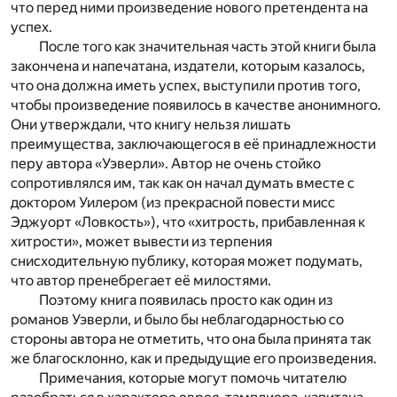
что перед ними произведение нового претендента на
успех.
После того как значительная часть этой книги была
закончена и напечатана, издатели, которым казалось,
что она должна иметь успех, выступили против того,
чтобы произведение появилось в качестве анонимного.
Они утверждали, что книгу нельзя лишать
преимущества, заключающегося в её принадлежности
перу автора «Уэверли». Автор не очень стойко
сопротивлялся им, так как он начал думать вместе с
доктором Уилером (из прекрасной повести мисс
Эджуорт «Ловкость»), что «хитрость, прибавленная к
хитрости», может вывести из терпения
снисходительную публику, которая может подумать,
что автор пренебрегает её милостями.
Поэтому книга появилась просто как один из
романов Уэверли, и было бы неблагодарностью со
стороны автора не отметить, что она была принята так
же благосклонно, как и предыдущие его произведения.
Примечания, которые могут помочь читателю