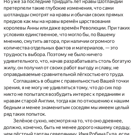
Но уже за последние тридцать лет нравы Шотландии
претерпели такие глубокие изменения, что сами
шотландцы смотрят на нравы и обычаи своих прямых
предков как мы на нравы времён царствования
королевы Анны или даже времён Революции. При таких
условиях единственное, что могло бы, по Вашему
мнению, смутить автора, при наличии огромного
количества отдельных фактов и материалов, — это
трудность выбора. Поэтому не было ничего
удивительного, что, начав разрабатывать столь богатую
жилу, он получил от своих работ выгоду и славу, не
оправдываемые сравнительной лёгкостью его труда.
Соглашаясь в общем с правильностью Вашей точки
зрения, я не могу не удивляться тому, что до сих пор
никто не попытался возбудить интерес к преданиям и
нравам старой Англии, тогда как по отношению к нашим
бедным и менее знаменитым соседям мы имеем целый
ряд таких попыток.
Зелёное сукно, несмотря на то, что оно древнее,
должно, конечно, быть не менее дорого нашему сердцу,
чем пёстрый тартан северянину. Имя Робина Гуда, если