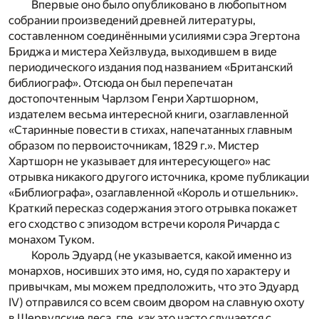
Впервые оно было опубликовано в любопытном
собрании произведений древней литературы,
составленном соединёнными усилиями сэра Эгертона
Бриджа и мистера Хейзлвуда, выходившем в виде
периодического издания под названием «Британский
библиограф». Отсюда он был перепечатан
достопочтенным Чарлзом Генри Хартшорном,
издателем весьма интересной книги, озаглавленной
«Старинные повести в стихах, напечатанных главным
образом по первоисточникам, 1829 г.». Мистер
Хартшорн не указывает для интересующего» нас
отрывка никакого другого источника, кроме публикации
«Библиографа», озаглавленной «Король и отшельник».
Краткий пересказ содержания этого отрывка покажет
его сходство с эпизодом встречи короля Ричарда с
монахом Туком.
Король Эдуард (не указывается, какой именно из
монархов, носивших это имя, но, судя по характеру и
привычкам, мы можем предположить, что это Эдуард
IV) отправился со всем своим двором на славную охоту
в Шервудские леса, где, как это часто случается с