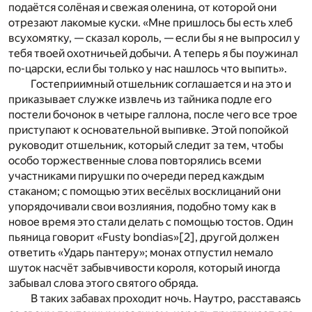
подаётся солёная и свежая оленина, от которой они
отрезают лакомые куски. «Мне пришлось бы есть хлеб
всухомятку, — сказал король, — если бы я не выпросил у
тебя твоей охотничьей добычи. А теперь я бы поужинал
по-царски, если бы только у нас нашлось что выпить».
Гостеприимный отшельник соглашается и на это и
приказывает служке извлечь из тайника подле его
постели бочонок в четыре галлона, после чего все трое
приступают к основательной выпивке. Этой попойкой
руководит отшельник, который следит за тем, чтобы
особо торжественные слова повторялись всеми
участниками пирушки по очереди перед каждым
стаканом; с помощью этих весёлых восклицаний они
упорядочивали свои возлияния, подобно тому как в
новое время это стали делать с помощью тостов. Один
пьяница говорит «Fusty bondias»
[2]
, другой должен
ответить «Ударь пантеру»; монах отпустил немало
шуток насчёт забывчивости короля, который иногда
забывал слова этого святого обряда.
В таких забавах проходит ночь. Наутро, расставаясь