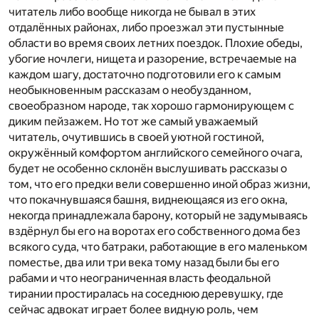
читатель либо вообще никогда не бывал в этих
отдалённых районах, либо проезжал эти пустынные
области во время своих летних поездок. Плохие обеды,
убогие ночлеги, нищета и разорение, встречаемые на
каждом шагу, достаточно подготовили его к самым
необыкновенным рассказам о необузданном,
своеобразном народе, так хорошо гармонирующем с
диким пейзажем. Но тот же самый уважаемый
читатель, очутившись в своей уютной гостиной,
окружённый комфортом английского семейного очага,
будет не особенно склонён выслушивать рассказы о
том, что его предки вели совершенно иной образ жизни,
что покачнувшаяся башня, виднеющаяся из его окна,
некогда принадлежала барону, который не задумываясь
вздёрнул бы его на воротах его собственного дома без
всякого суда, что батраки, работающие в его маленьком
поместье, два или три века тому назад были бы его
рабами и что неограниченная власть феодальной
тирании простиралась на соседнюю деревушку, где
сейчас адвокат играет более видную роль, чем