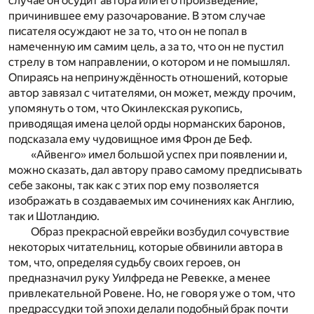
случае он осудит автора или его произведение,
причинившее ему разочарование. В этом случае
писателя осуждают не за то, что он не попал в
намеченную им самим цель, а за то, что он не пустил
стрелу в том направлении, о котором и не помышлял.
Опираясь на непринуждённость отношений, которые
автор завязал с читателями, он может, между прочим,
упомянуть о том, что Окинлекская рукопись,
приводящая имена целой орды норманских баронов,
подсказала ему чудовищное имя Фрон де Беф.
«Айвенго» имел большой успех при появлении и,
можно сказать, дал автору право самому предписывать
себе законы, так как с этих пор ему позволяется
изображать в создаваемых им сочинениях как Англию,
так и Шотландию.
Образ прекрасной еврейки возбудил сочувствие
некоторых читательниц, которые обвинили автора в
том, что, определяя судьбу своих героев, он
предназначил руку Уилфреда не Ревекке, а менее
привлекательной Ровене. Но, не говоря уже о том, что
предрассудки той эпохи делали подобный брак почти