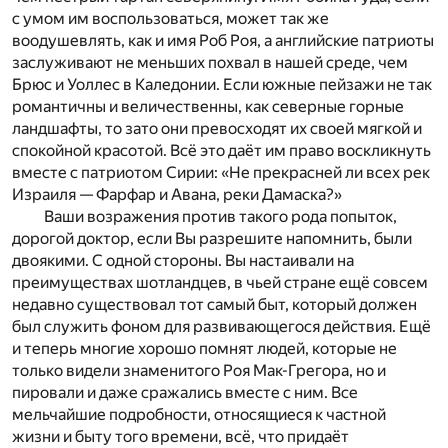
с умом им воспользоваться, может так же
воодушевлять, как и имя Роб Роя, а английские патриоты
заслуживают не меньших похвал в нашей среде, чем
Брюс и Уоллес в Каледонии. Если южные пейзажи не так
романтичны и величественны, как северные горные
ландшафты, то зато они превосходят их своей мягкой и
спокойной красотой. Всё это даёт им право воскликнуть
вместе с патриотом Сирии: «Не прекрасней ли всех рек
Израиля — Фарфар и Авана, реки Дамаска?»
Ваши возражения против такого рода попыток,
дорогой доктор, если Вы разрешите напомнить, были
двоякими. С одной стороны. Вы настаивали на
преимуществах шотландцев, в чьей стране ещё совсем
недавно существовал тот самый быт, который должен
был служить фоном для развивающегося действия. Ещё
и теперь многие хорошо помнят людей, которые не
только видели знаменитого Роя Мак-Грегора, но и
пировали и даже сражались вместе с ним. Все
мельчайшие подробности, относящиеся к частной
жизни и быту того времени, всё, что придаёт