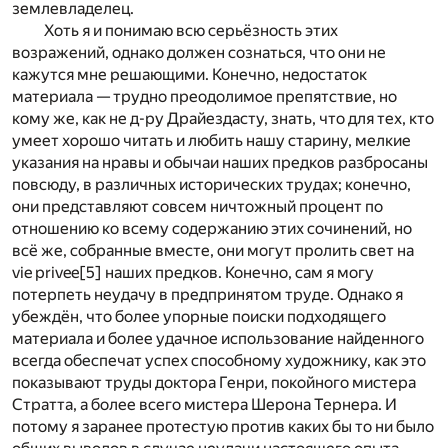
землевладелец.
Хоть я и понимаю всю серьёзность этих
возражений, однако должен сознаться, что они не
кажутся мне решающими. Конечно, недостаток
материала — трудно преодолимое препятствие, но
кому же, как не д-ру Драйездасту, знать, что для тех, кто
умеет хорошо читать и любить нашу старину, мелкие
указания на нравы и обычаи наших предков разбросаны
повсюду, в различных исторических трудах; конечно,
они представляют совсем ничтожный процент по
отношению ко всему содержанию этих сочинений, но
всё же, собранные вместе, они могут пролить свет на
vie privee
[5]
наших предков. Конечно, сам я могу
потерпеть неудачу в предпринятом труде. Однако я
убеждён, что более упорные поиски подходящего
материала и более удачное использование найденного
всегда обеспечат успех способному художнику, как это
показывают труды доктора Генри, покойного мистера
Стратта, а более всего мистера Шерона Тернера. И
потому я заранее протестую против каких бы то ни было