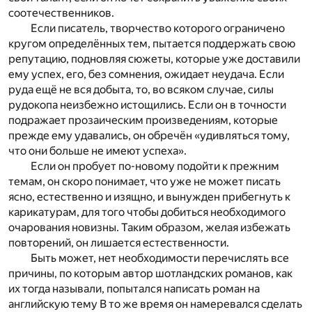
соотечественников.
Если писатель, творчество которого ограничено
кругом определённых тем, пытается поддержать свою
репутацию, подновляя сюжеты, которые уже доставили
ему успех, его, без сомнения, ожидает неудача. Если
руда ещё не вся добыта, то, во всяком случае, силы
рудокопа неизбежно истощились. Если он в точности
подражает прозаическим произведениям, которые
прежде ему удавались, он обречён «удивляться тому,
что они больше не имеют успеха».
Если он пробует по-новому подойти к прежним
темам, он скоро понимает, что уже не может писать
ясно, естественно и изящно, и вынужден прибегнуть к
карикатурам, для того чтобы добиться необходимого
очарования новизны. Таким образом, желая избежать
повторений, он лишается естественности.
Быть может, нет необходимости перечислять все
причины, по которым автор шотландских романов, как
их тогда называли, попытался написать роман на
английскую тему В то же время он намеревался сделать