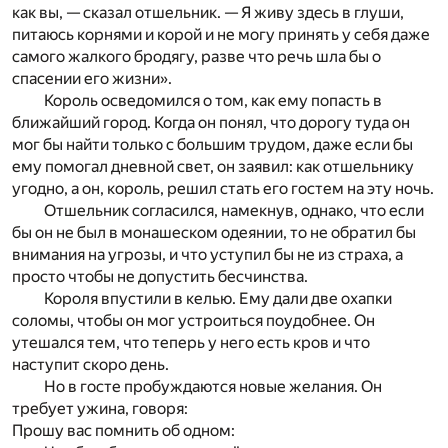
как вы, — сказал отшельник. — Я живу здесь в глуши,
питаюсь корнями и корой и не могу принять у себя даже
самого жалкого бродягу, разве что речь шла бы о
спасении его жизни».
Король осведомился о том, как ему попасть в
ближайший город. Когда он понял, что дорогу туда он
мог бы найти только с большим трудом, даже если бы
ему помогал дневной свет, он заявил: как отшельнику
угодно, а он, король, решил стать его гостем на эту ночь.
Отшельник согласился, намекнув, однако, что если
бы он не был в монашеском одеянии, то не обратил бы
внимания на угрозы, и что уступил бы не из страха, а
просто чтобы не допустить бесчинства.
Короля впустили в келью. Ему дали две охапки
соломы, чтобы он мог устроиться поудобнее. Он
утешался тем, что теперь у него есть кров и что
наступит скоро день.
Но в госте пробуждаются новые желания. Он
требует ужина, говоря:
Прошу вас помнить об одном: