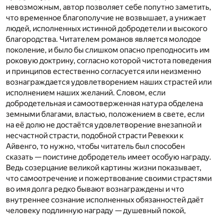
невозможным, автор позволяет себе попутно заметить,
что временное благополучие не возвышает, а унижает
людей, исполненных истинной добродетели и высокого
благородства. Читателем романов является молодое
поколение, и было бы слишком опасно преподносить им
роковую доктрину, согласно которой чистота поведения
и принципов естественно согласуется или неизменно
вознаграждается удовлетворением наших страстей или
исполнением наших желаний. Словом, если
добродетельная и самоотверженная натура обделена
земными благами, властью, положением в свете, если
на её долю не достаётся удовлетворение внезапной и
несчастной страсти, подобной страсти Ревекки к
Айвенго, то нужно, чтобы читатель был способен
сказать — поистине добродетель имеет особую награду.
Ведь созерцание великой картины жизни показывает,
что самоотречение и пожертвование своими страстями
во имя долга редко бывают вознаграждены и что
внутреннее сознание исполненных обязанностей даёт
человеку подлинную награду — душевный покой,