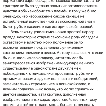
норманских баронов. Однако, сколько помнится, в этой
трагедии не было сделано попытки противопоставить
чувства и обычаи обоих этих племён; к тому же было
очевидно, что изображение саксов как ещё не
истреблённой воинственной и высокомерной знати
было грубым насилием над исторической правдой.
Ведь саксы уцелели именно как простой народ;
правда, некоторые старые саксонские роды обладали
богатством и властью, но их положение было
исключительным по сравнению с униженным
состоянием племени в целом. Автору казалось, что если
бы он выполнил свою задачу, читатель мог бы
заинтересоваться изображением одновременного
существования в одной стране двух племён:
побеждённых, отличавшихся простыми, грубыми и
прямыми нравами и духом вольности, и победителей,
замечательных стремлением к воинской славе, к
личным подвигам — ко всему, что могло сделать их
цветом рыцарства, и эта картина, дополненная
изображением иных характеров, свойственных тому
времени и той же стране, могла бы заинтересовать