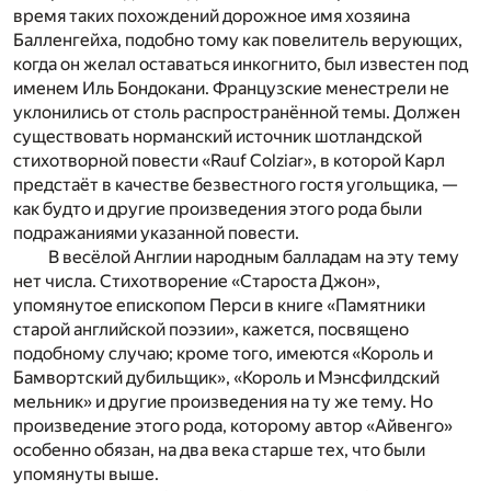
время таких похождений дорожное имя хозяина
Балленгейха, подобно тому как повелитель верующих,
когда он желал оставаться инкогнито, был известен под
именем Иль Бондокани. Французские менестрели не
уклонились от столь распространённой темы. Должен
существовать норманский источник шотландской
стихотворной повести «Rauf Colziar», в которой Карл
предстаёт в качестве безвестного гостя угольщика, —
как будто и другие произведения этого рода были
подражаниями указанной повести.
В весёлой Англии народным балладам на эту тему
нет числа. Стихотворение «Староста Джон»,
упомянутое епископом Перси в книге «Памятники
старой английской поэзии», кажется, посвящено
подобному случаю; кроме того, имеются «Король и
Бамвортский дубильщик», «Король и Мэнсфилдский
мельник» и другие произведения на ту же тему. Но
произведение этого рода, которому автор «Айвенго»
особенно обязан, на два века старше тех, что были
упомянуты выше.