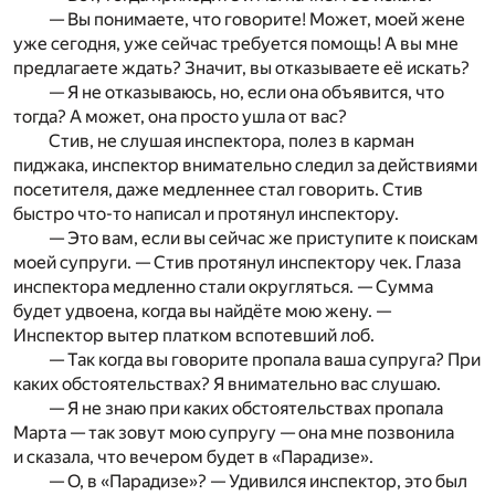
— Вы понимаете, что говорите! Может, моей жене
уже сегодня, уже сейчас требуется помощь! А вы мне
предлагаете ждать? Значит, вы отказываете её искать?
— Я не отказываюсь, но, если она объявится, что
тогда? А может, она просто ушла от вас?
Стив, не слушая инспектора, полез в карман
пиджака, инспектор внимательно следил за действиями
посетителя, даже медленнее стал говорить. Стив
быстро что-то написал и протянул инспектору.
— Это вам, если вы сейчас же приступите к поискам
моей супруги. — Стив протянул инспектору чек. Глаза
инспектора медленно стали округляться. — Сумма
будет удвоена, когда вы найдёте мою жену. —
Инспектор вытер платком вспотевший лоб.
— Так когда вы говорите пропала ваша супруга? При
каких обстоятельствах? Я внимательно вас слушаю.
— Я не знаю при каких обстоятельствах пропала
Марта — так зовут мою супругу — она мне позвонила
и сказала, что вечером будет в «Парадизе».
— О, в «Парадизе»? — Удивился инспектор, это был