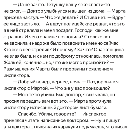
— Да не за что. Тётушку вашу я же спасти-то
не смог. — Доктор улыбнулся и вышел из дома. — Марта
присела на стул. — Что же делать? И Стива нет. — Вдруг
её лицо застыло. — А вдруг полицейские решат, что это
я в неё стреляла и меня посадят. Господи, как же мне
страшно. И чего она мне позвонила? Столько лет
не звонила и надо же было позвонить именно сейчас.
Кто же в неё стрелял? И почему? За что? Она женщина
не злая была, и к нам по доброму относилась, помогала.
Жаль её, конечно… но, что же могло произойти? —
Размышления Марты были прерваны появлением
инспектора.
— Добрый вечер, вернее, ночь. — Поздоровался
инспектор с Мартой. — Что же у вас произошло?
— Мою тётю убили. Был доктор, я вызывала, он
просил передать вам вот это. — Марта протянула
инспектору исписанный доктором лист бумаги.
— Спасибо. Убили, говорите? — Инспектор
принялся читать написанное доктором. — Ну и пишут
эти доктора… глядя на их каракули подумаешь, что писал