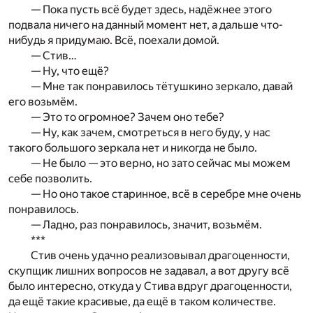
— Пока пусть всё будет здесь, надёжнее этого
подвала ничего на данный момент нет, а дальше что-
нибудь я придумаю. Всё, поехали домой.
— Стив…
— Ну, что ещё?
— Мне так понравилось тётушкино зеркало, давай
его возьмём.
— Это то огромное? Зачем оно тебе?
— Ну, как зачем, смотреться в него буду, у нас
такого большого зеркала нет и никогда не было.
— Не было — это верно, но зато сейчас мы можем
себе позволить.
— Но оно такое старинное, всё в серебре мне очень
понравилось.
— Ладно, раз понравилось, значит, возьмём.
***
Стив очень удачно реализовывал драгоценности,
скупщик лишних вопросов не задавал, а вот другу всё
было интересно, откуда у Стива вдруг драгоценности,
да ещё такие красивые, да ещё в таком количестве.