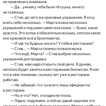
не привлекать внимания.
— Да… умная у тебя была тётушка, ничего
не скажешь.
— Стив, до чего же красивые украшения. Я хочу
взять себе несколько. — Марта взяла несколько
украшений и под ними заметила колье. — Боже, какая
красота. Это колье я обязательно возьму, смотри какое
оно красивое всё в бриллиантах.
— И где ты будешь носить? У себя в ресторане?
— Стив… — Марта громко позвала мужа.
— Что ещё, Марта? — Стив выбрал несколько
украшений для продажи.
— Стив, нам надо открыть своё дело. Я думаю,
неплохо будет заняться ресторанным бизнесом. Я кое-
что в нём понимаю, сколько лет уже в ресторане
работаю.
— Не забывай, что ты всего лишь официантка
в ресторане.
— Ну и что? Нет, эта идея не плоха.
— Ладно, подумаем, а сейчас давай закроем эти
крышки, надо уже выбираться отсюда. Марта, чтобы ни