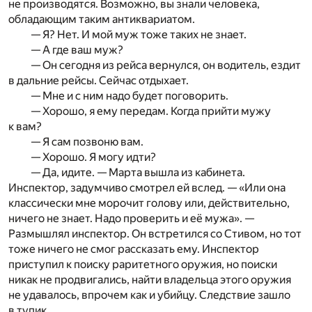
не производятся. Возможно, вы знали человека,
обладающим таким антиквариатом.
— Я? Нет. И мой муж тоже таких не знает.
— А где ваш муж?
— Он сегодня из рейса вернулся, он водитель, ездит
в дальние рейсы. Сейчас отдыхает.
— Мне и с ним надо будет поговорить.
— Хорошо, я ему передам. Когда прийти мужу
к вам?
— Я сам позвоню вам.
— Хорошо. Я могу идти?
— Да, идите. — Марта вышла из кабинета.
Инспектор, задумчиво смотрел ей вслед. — «Или она
классически мне морочит голову или, действительно,
ничего не знает. Надо проверить и её мужа». —
Размышлял инспектор. Он встретился со Стивом, но тот
тоже ничего не смог рассказать ему. Инспектор
приступил к поиску раритетного оружия, но поиски
никак не продвигались, найти владельца этого оружия
не удавалось, впрочем как и убийцу. Следствие зашло
в тупик.