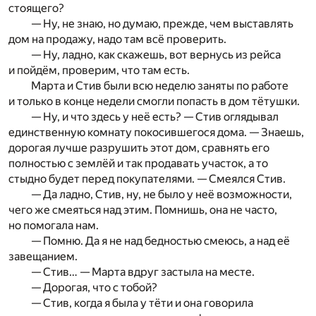
стоящего?
— Ну, не знаю, но думаю, прежде, чем выставлять
дом на продажу, надо там всё проверить.
— Ну, ладно, как скажешь, вот вернусь из рейса
и пойдём, проверим, что там есть.
Марта и Стив были всю неделю заняты по работе
и только в конце недели смогли попасть в дом тётушки.
— Ну, и что здесь у неё есть? — Стив оглядывал
единственную комнату покосившегося дома. — Знаешь,
дорогая лучше разрушить этот дом, сравнять его
полностью с землёй и так продавать участок, а то
стыдно будет перед покупателями. — Смеялся Стив.
— Да ладно, Стив, ну, не было у неё возможности,
чего же смеяться над этим. Помнишь, она не часто,
но помогала нам.
— Помню. Да я не над бедностью смеюсь, а над её
завещанием.
— Стив… — Марта вдруг застыла на месте.
— Дорогая, что с тобой?
— Стив, когда я была у тёти и она говорила