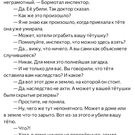
неграмотный. — Бормотал инспектор.
— Да. Её убили. Так доктор сказал.
— Как же это произошло?
— Я не знаю как произошло, когда приехала к тёте
она уже умирала.
— Может, хотели ограбить вашу тётушку?
— Помилуйте, инспектор, что можно здесь взять?
— Да… вижу, что ничего. А вы сами как объясняете
случившееся?
— Никак. Для меня это полнейшая загадка.
— И не только для вас. Вы говорили, что тётя
оставила вам наследство? И какое?
— Да вот этот дом и землю, на которой он стоит.
— Да, наследство не ахти. А может у вашей тётушки
были скрытые резервы?
— Простите, не поняла.
— Ну, чего же тут непонятного. Может в доме или
в земле что-то зарыто. Вот из-за этого и убили вашу
тётю.
— Что?!
— Хотя, в доме ничего не перевёрнуто, земля