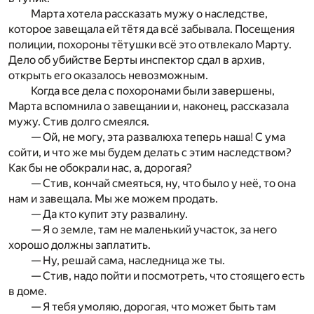
Марта хотела рассказать мужу о наследстве,
которое завещала ей тётя да всё забывала. Посещения
полиции, похороны тётушки всё это отвлекало Марту.
Дело об убийстве Берты инспектор сдал в архив,
открыть его оказалось невозможным.
Когда все дела с похоронами были завершены,
Марта вспомнила о завещании и, наконец, рассказала
мужу. Стив долго смеялся.
— Ой, не могу, эта развалюха теперь наша! С ума
сойти, и что же мы будем делать с этим наследством?
Как бы не обокрали нас, а, дорогая?
— Стив, кончай смеяться, ну, что было у неё, то она
нам и завещала. Мы же можем продать.
— Да кто купит эту развалину.
— Я о земле, там не маленький участок, за него
хорошо должны заплатить.
— Ну, решай сама, наследница же ты.
— Стив, надо пойти и посмотреть, что стоящего есть
в доме.
— Я тебя умоляю, дорогая, что может быть там