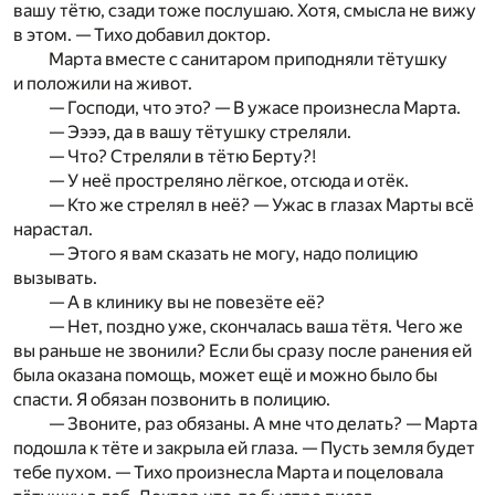
вашу тётю, сзади тоже послушаю. Хотя, смысла не вижу
в этом. — Тихо добавил доктор.
Марта вместе с санитаром приподняли тётушку
и положили на живот.
— Господи, что это? — В ужасе произнесла Марта.
— Ээээ, да в вашу тётушку стреляли.
— Что? Стреляли в тётю Берту?!
— У неё простреляно лёгкое, отсюда и отёк.
— Кто же стрелял в неё? — Ужас в глазах Марты всё
нарастал.
— Этого я вам сказать не могу, надо полицию
вызывать.
— А в клинику вы не повезёте её?
— Нет, поздно уже, скончалась ваша тётя. Чего же
вы раньше не звонили? Если бы сразу после ранения ей
была оказана помощь, может ещё и можно было бы
спасти. Я обязан позвонить в полицию.
— Звоните, раз обязаны. А мне что делать? — Марта
подошла к тёте и закрыла ей глаза. — Пусть земля будет
тебе пухом. — Тихо произнесла Марта и поцеловала