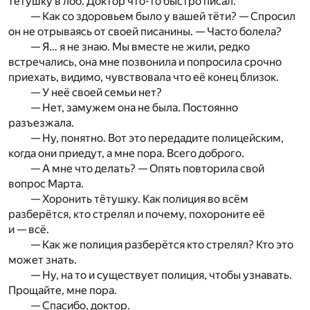
тётушку в лоб. Доктор что-то быстро писал.
— Как со здоровьем было у вашей тёти? — Спросил
он не отрываясь от своей писанины. — Часто болела?
— Я… я не знаю. Мы вместе не жили, редко
встречались, она мне позвонила и попросила срочно
приехать, видимо, чувствовала что её конец близок.
— У неё своей семьи нет?
— Нет, замужем она не была. Постоянно
разъезжала.
— Ну, понятно. Вот это передадите полицейским,
когда они приедут, а мне пора. Всего доброго.
— А мне что делать? — Опять повторила свой
вопрос Марта.
— Хоронить тётушку. Как полиция во всём
разберётся, кто стрелял и почему, похороните её
и — всё.
— Как же полиция разберётся кто стрелял? Кто это
может знать.
— Ну, на то и существует полиция, чтобы узнавать.
Прощайте, мне пора.
— Спасибо, доктор.