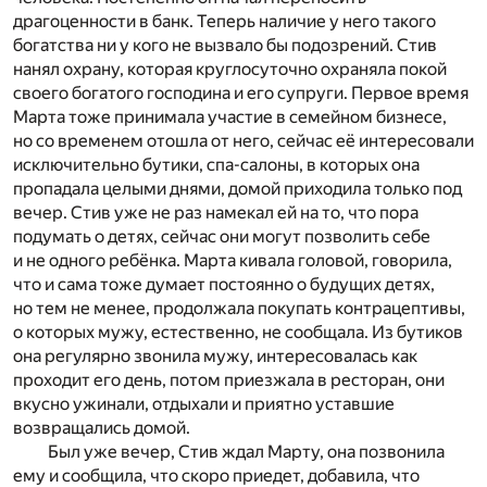
драгоценности в банк. Теперь наличие у него такого
богатства ни у кого не вызвало бы подозрений. Стив
нанял охрану, которая круглосуточно охраняла покой
своего богатого господина и его супруги. Первое время
Марта тоже принимала участие в семейном бизнесе,
но со временем отошла от него, сейчас её интересовали
исключительно бутики, спа-салоны, в которых она
пропадала целыми днями, домой приходила только под
вечер. Стив уже не раз намекал ей на то, что пора
подумать о детях, сейчас они могут позволить себе
и не одного ребёнка. Марта кивала головой, говорила,
что и сама тоже думает постоянно о будущих детях,
но тем не менее, продолжала покупать контрацептивы,
о которых мужу, естественно, не сообщала. Из бутиков
она регулярно звонила мужу, интересовалась как
проходит его день, потом приезжала в ресторан, они
вкусно ужинали, отдыхали и приятно уставшие
возвращались домой.
Был уже вечер, Стив ждал Марту, она позвонила
ему и сообщила, что скоро приедет, добавила, что