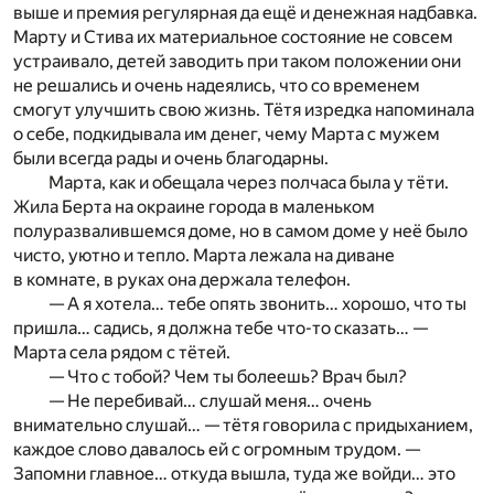
выше и премия регулярная да ещё и денежная надбавка.
Марту и Стива их материальное состояние не совсем
устраивало, детей заводить при таком положении они
не решались и очень надеялись, что со временем
смогут улучшить свою жизнь. Тётя изредка напоминала
о себе, подкидывала им денег, чему Марта с мужем
были всегда рады и очень благодарны.
Марта, как и обещала через полчаса была у тёти.
Жила Берта на окраине города в маленьком
полуразвалившемся доме, но в самом доме у неё было
чисто, уютно и тепло. Марта лежала на диване
в комнате, в руках она держала телефон.
— А я хотела… тебе опять звонить… хорошо, что ты
пришла… садись, я должна тебе что-то сказать… —
Марта села рядом с тётей.
— Что с тобой? Чем ты болеешь? Врач был?
— Не перебивай… слушай меня… очень
внимательно слушай… — тётя говорила с придыханием,
каждое слово давалось ей с огромным трудом. —
Запомни главное… откуда вышла, туда же войди… это