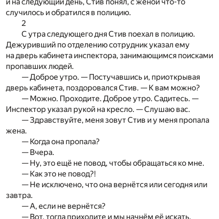
и на следующий день, Стив понял, с женой что-то
случилось и обратился в полицию.
2
С утра следующего дня Стив поехал в полицию.
Дежуривший по отделению сотрудник указал ему
на дверь кабинета инспектора, занимающимся поисками
пропавших людей.
— Доброе утро. — Постучавшись и, приоткрывая
дверь кабинета, поздоровался Стив. — К вам можно?
— Можно. Проходите. Доброе утро. Садитесь. —
Инспектор указал рукой на кресло. — Слушаю вас.
— Здравствуйте, меня зовут Стив и у меня пропала
жена.
— Когда она пропала?
— Вчера.
— Ну, это ещё не повод, чтобы обращаться ко мне.
— Как это не повод?!
— Не исключено, что она вернётся или сегодня или
завтра.
— А, если не вернётся?
— Вот, тогда приходите и мы начнём её искать.