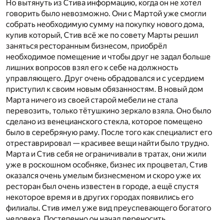
Но вытянуть из Стива информацию, когда он не хотел
говорить было невозможно. Они с Мартой уже смогли
собрать необходимую сумму на покупку нового дома,
купив который, Стив всё же по совету Марты решил
заняться ресторанным бизнесом, приобрёл
необходимое помещение и чтобы друг не задал больше
лишних вопросов взял его к себе на должность
управляющего. Друг очень обрадовался и с усердием
приступил к своим новым обязанностям. В новый дом
Марта ничего из своей старой мебели не стала
перевозить, только тётушкино зеркало взяла. Оно было
сделано из венецианского стекла, которое помещено
было в серебряную раму. После того как специалист его
отреставрировал — красивее вещи найти было трудно.
Марта и Стив себя не ограничивали в тратах, они жили
уже в роскошном особняке, бизнес их процветал, Стив
оказался очень умелым бизнесменом и скоро уже их
ресторан был очень известен в городе, а ещё спустя
некоторое время и в других городах появились его
филиалы. Стив имел уже вид преуспевающего богатого
человека. Постепенно он начал переносить