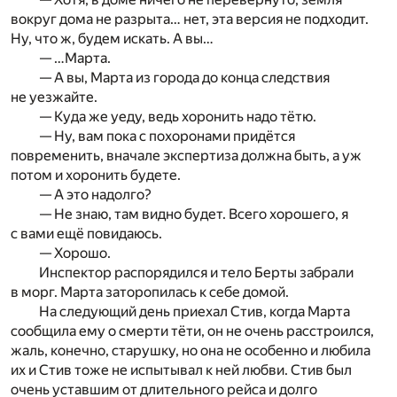
вокруг дома не разрыта… нет, эта версия не подходит.
Ну, что ж, будем искать. А вы…
— …Марта.
— А вы, Марта из города до конца следствия
не уезжайте.
— Куда же уеду, ведь хоронить надо тётю.
— Ну, вам пока с похоронами придётся
повременить, вначале экспертиза должна быть, а уж
потом и хоронить будете.
— А это надолго?
— Не знаю, там видно будет. Всего хорошего, я
с вами ещё повидаюсь.
— Хорошо.
Инспектор распорядился и тело Берты забрали
в морг. Марта заторопилась к себе домой.
На следующий день приехал Стив, когда Марта
сообщила ему о смерти тёти, он не очень расстроился,
жаль, конечно, старушку, но она не особенно и любила
их и Стив тоже не испытывал к ней любви. Стив был
очень уставшим от длительного рейса и долго