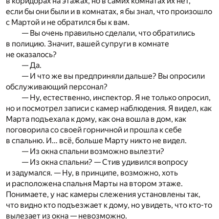
в коридорах на этажах, но в самих комнатах их нет,
если бы они были и в комнатах, я бы знал, что произошло
с Мартой и не обратился бы к вам.
— Вы очень правильно сделали, что обратились
в полицию. Значит, вашей супруги в комнате
не оказалось?
— Да.
— И что же вы предприняли дальше? Вы опросили
обслуживающий персонал?
— Ну, естественно, инспектор. Я не только опросил,
но и посмотрел записи с камер наблюдения. Я видел, как
Марта подъехала к дому, как она вошла в дом, как
поговорила со своей горничной и прошла к себе
в спальню. И… всё, больше Марту никто не видел.
— Из окна спальни возможно вылезти?
— Из окна спальни? — Стив удивился вопросу
и задумался. — Ну, в принципе, возможно, хоть
и расположена спальня Марты на втором этаже.
Понимаете, у нас камеры слежения установлены так,
что видно кто подъезжает к дому, но увидеть, что кто-то
вылезает из окна — невозможно.