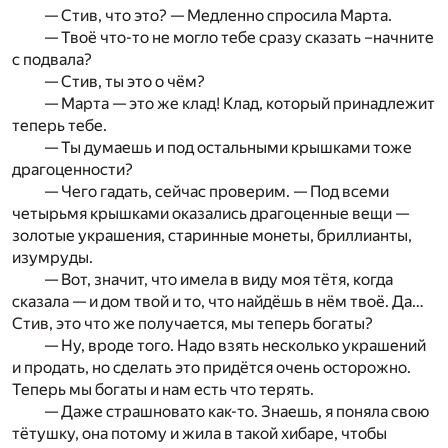
— Стив, что это? — Медленно спросила Марта.
— Твоё что-то не могло тебе сразу сказать –начните
с подвала?
— Стив, ты это о чём?
— Марта — это же клад! Клад, который принадлежит
теперь тебе.
— Ты думаешь и под остальными крышками тоже
драгоценности?
— Чего гадать, сейчас проверим. — Под всеми
четырьмя крышками оказались драгоценные вещи —
золотые украшения, старинные монеты, бриллианты,
изумруды.
— Вот, значит, что имела в виду моя тётя, когда
сказала — и дом твой и то, что найдёшь в нём твоё. Да…
Стив, это что же получается, мы теперь богаты?
— Ну, вроде того. Надо взять несколько украшений
и продать, но сделать это придётся очень осторожно.
Теперь мы богаты и нам есть что терять.
— Даже страшновато как-то. Знаешь, я поняла свою
тётушку, она потому и жила в такой хибаре, чтобы