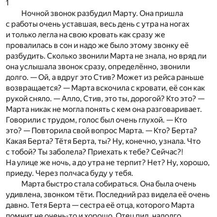
1
Ночной звонок разбудил Марту. Она пришла
с работы очень уставшая, весь день с утра на ногах
и только легла на свою кровать как сразу же
провалилась в сон и надо же было этому звонку её
разбудить. Сколько звонили Марта не знала, но вряд ли
она услышала звонок сразу, определённо, звонили
долго. — Ой, а вдруг это Стив? Может из рейса раньше
возвращается? — Марта вскочила с кровати, её сон как
рукой сняло. — Алло, Стив, это ты, дорогой? Кто это? —
Марта никак не могла понять с кем она разговаривает.
Говорили с трудом, голос был очень глухой. — Кто
это? — Повторила свой вопрос Марта. — Кто? Берта?
Какая Берта? Тётя Берта, ты? Ну, конечно, узнала. Что
с тобой? Ты заболела? Приехать к тебе? Сейчас?!
На улице же ночь, а до утра не терпит? Нет? Ну, хорошо,
приеду. Через полчаса буду у тебя.
Марта быстро стала собираться. Она была очень
удивлена, звонком тёти. Последний раз видела её очень
давно. Тетя Берта — сестра её отца, которого Марта
помнит не очень-то и хорошо. Отец пил, надолго