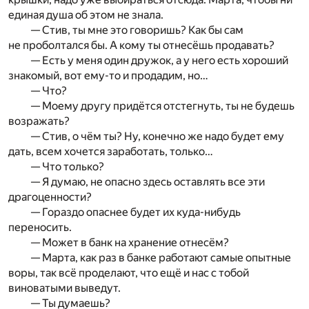
единая душа об этом не знала.
— Стив, ты мне это говоришь? Как бы сам
не проболтался бы. А кому ты отнесёшь продавать?
— Есть у меня один дружок, а у него есть хороший
знакомый, вот ему-то и продадим, но…
— Что?
— Моему другу придётся отстегнуть, ты не будешь
возражать?
— Стив, о чём ты? Ну, конечно же надо будет ему
дать, всем хочется заработать, только…
— Что только?
— Я думаю, не опасно здесь оставлять все эти
драгоценности?
— Гораздо опаснее будет их куда-нибудь
переносить.
— Может в банк на хранение отнесём?
— Марта, как раз в банке работают самые опытные
воры, так всё проделают, что ещё и нас с тобой
виноватыми выведут.
— Ты думаешь?