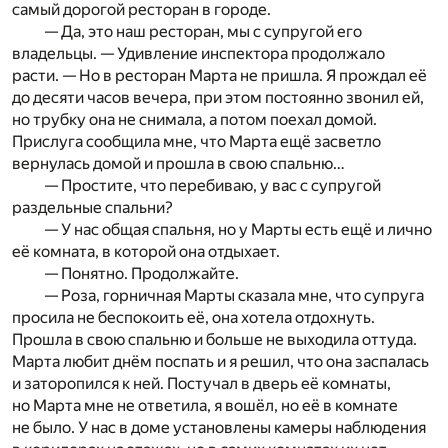
самый дорогой ресторан в городе.
— Да, это наш ресторан, мы с супругой его
владельцы. — Удивление инспектора продолжало
расти. — Но в ресторан Марта не пришла. Я прождал её
до десяти часов вечера, при этом постоянно звонил ей,
но трубку она не снимала, а потом поехал домой.
Прислуга сообщила мне, что Марта ещё засветло
вернулась домой и прошла в свою спальню…
— Простите, что перебиваю, у вас с супругой
раздельные спальни?
— У нас общая спальня, но у Марты есть ещё и лично
её комната, в которой она отдыхает.
— Понятно. Продолжайте.
— Роза, горничная Марты сказала мне, что супруга
просила не беспокоить её, она хотела отдохнуть.
Прошла в свою спальню и больше не выходила оттуда.
Марта любит днём поспать и я решил, что она заспалась
и заторопился к ней. Постучал в дверь её комнаты,
но Марта мне не ответила, я вошёл, но её в комнате
не было. У нас в доме установлены камеры наблюдения