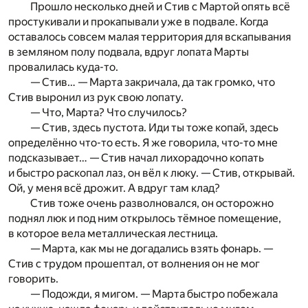
Прошло несколько дней и Стив с Мартой опять всё
простукивали и прокапывали уже в подвале. Когда
оставалось совсем малая территория для вскапывания
в земляном полу подвала, вдруг лопата Марты
провалилась куда-то.
— Стив… — Марта закричала, да так громко, что
Стив выронил из рук свою лопату.
— Что, Марта? Что случилось?
— Стив, здесь пустота. Иди ты тоже копай, здесь
определённо что-то есть. Я же говорила, что-то мне
подсказывает… — Стив начал лихорадочно копать
и быстро раскопал лаз, он вёл к люку. — Стив, открывай.
Ой, у меня всё дрожит. А вдруг там клад?
Стив тоже очень разволновался, он осторожно
поднял люк и под ним открылось тёмное помещение,
в которое вела металлическая лестница.
— Марта, как мы не догадались взять фонарь. —
Стив с трудом прошептал, от волнения он не мог
говорить.
— Подожди, я мигом. — Марта быстро побежала