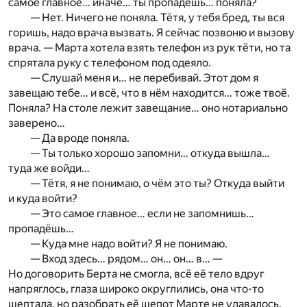
самое главное… иначе… ты пропадёшь… поняла?
— Нет. Ничего не поняла. Тётя, у тебя бред, ты вся
горишь, надо врача вызвать. Я сейчас позвоню и вызову
врача. — Марта хотела взять телефон из рук тёти, но та
спрятала руку с телефоном под одеяло.
— Слушай меня и… не перебивай. Этот дом я
завещаю тебе… и всё, что в нём находится… тоже твоё.
Поняла? На столе лежит завещание… оно нотариально
заверено…
— Да вроде поняла.
— Ты только хорошо запомни… откуда вышла…
туда же войди…
— Тётя, я не понимаю, о чём это ты? Откуда выйти
и куда войти?
— Это самое главное… если не запомнишь…
пропадёшь…
— Куда мне надо войти? Я не понимаю.
— Вход здесь… рядом… он… он… в… —
Но договорить Берта не смогла, всё её тело вдруг
напряглось, глаза широко округлились, она что-то
шептала, но разобрать её шепот Марте не удавалось,