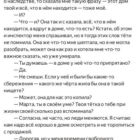
о наследстве, то сказала мне такую фразу — этот дом
твой и всё, что в нём находится — тоже моё.
— И?
— Что — и? Она так и с казала, всё, что в нём
находится, а вдруг в доме, что-то есть? Кстати, об этом
и инспектор меня спрашивал, но я тогда этих слов тёти
не помнила. Она же что-то мне шептала, но я не могла
разобрать, может она как раз и хотела мне что-то
важное сказать, но уже умирала.
— Ты думаешь — в доме у неё что-то припрятано?
— Да.
— Не смеши. Если у неё и были бы какие-то
сбережения — какого же чёрта жила бы она в такой
нищете?
— Может, она для нас это копила?
— Марта, ты в своём уме? Твоя тётка о тебе при
жизни своей сколько раз вспоминала?
— Согласна, не часто, но люди меняются. Я считаю
нам надо всё хорошо в доме осмотреть и не торопиться
с продажей.
— Дорогая, но у меня времени свободного