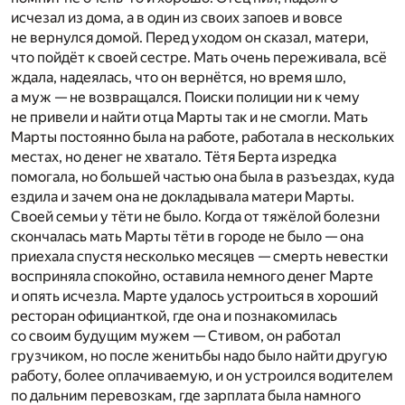
исчезал из дома, а в один из своих запоев и вовсе
не вернулся домой. Перед уходом он сказал, матери,
что пойдёт к своей сестре. Мать очень переживала, всё
ждала, надеялась, что он вернётся, но время шло,
а муж — не возвращался. Поиски полиции ни к чему
не привели и найти отца Марты так и не смогли. Мать
Марты постоянно была на работе, работала в нескольких
местах, но денег не хватало. Тётя Берта изредка
помогала, но большей частью она была в разъездах, куда
ездила и зачем она не докладывала матери Марты.
Своей семьи у тёти не было. Когда от тяжёлой болезни
скончалась мать Марты тёти в городе не было — она
приехала спустя несколько месяцев — смерть невестки
восприняла спокойно, оставила немного денег Марте
и опять исчезла. Марте удалось устроиться в хороший
ресторан официанткой, где она и познакомилась
со своим будущим мужем — Стивом, он работал
грузчиком, но после женитьбы надо было найти другую
работу, более оплачиваемую, и он устроился водителем
по дальним перевозкам, где зарплата была намного