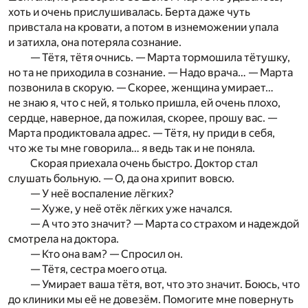
хоть и очень прислушивалась. Берта даже чуть
привстала на кровати, а потом в изнеможении упала
и затихла, она потеряла сознание.
— Тётя, тётя очнись. — Марта тормошила тётушку,
но та не приходила в сознание. — Надо врача… — Марта
позвонила в скорую. — Скорее, женщина умирает…
не знаю я, что с ней, я только пришла, ей очень плохо,
сердце, наверное, да пожилая, скорее, прошу вас. —
Марта продиктовала адрес. — Тётя, ну приди в себя,
что же ты мне говорила… я ведь так и не поняла.
Скорая приехала очень быстро. Доктор стал
слушать больную. — О, да она хрипит вовсю.
— У неё воспаление лёгких?
— Хуже, у неё отёк лёгких уже начался.
— А что это значит? — Марта со страхом и надеждой
смотрела на доктора.
— Кто она вам? — Спросил он.
— Тётя, сестра моего отца.
— Умирает ваша тётя, вот, что это значит. Боюсь, что
до клиники мы её не довезём. Помогите мне повернуть