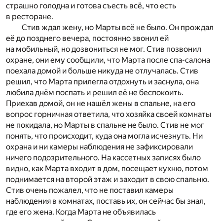
страшно голодна и готова съесть всё, что есть
в ресторане.
Стив ждал жену, но Марты всё не было. Он прождал
её до позднего вечера, постоянно звонил ей
на мобильный, но дозвониться не мог. Стив позвонил
охране, они ему сообщили, что Марта после спа-салона
поехала домой и больше никуда не отлучалась. Стив
решил, что Марта прилегла отдохнуть и заснула, она
любила днём поспать и решил её не беспокоить.
Приехав домой, он не нашёл жены в спальне, на его
вопрос горничная ответила, что хозяйка своей комнаты
не покидала, но Марты в спальне не было. Стив не мог
понять, что происходит, куда она могла исчезнуть. Ни
охрана и ни камеры наблюдения не зафиксировали
ничего подозрительного. На кассетных записях было
видно, как Марта входит в дом, посещает кухню, потом
поднимается на второй этаж и заходит в свою спальню.
Стив очень пожалел, что не поставил камеры
наблюдения в комнатах, поставь их, он сейчас бы знал,
где его жена. Когда Марта не объявилась