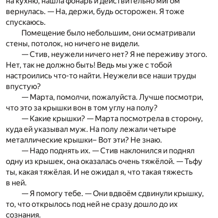
на кухню, нашла фонарь и действительно мигом
вернулась. — На, держи, будь осторожен. Я тоже
спускаюсь.
Помещение было небольшим, они осматривали
стены, потолок, но ничего не видели.
— Стив, неужели ничего нет? Я не переживу этого.
Нет, так не должно быть! Ведь мы уже с тобой
настроились что-то найти. Неужели все наши труды
впустую?
— Марта, помолчи, пожалуйста. Лучше посмотри,
что это за крышки вон в том углу на полу?
— Какие крышки? — Марта посмотрела в сторону,
куда ей указывал муж. На полу лежали четыре
металлические крышки– Вот эти? Не знаю.
— Надо поднять их. — Стив наклонился и поднял
одну из крышек, она оказалась очень тяжёлой. — Тьфу
ты, какая тяжёлая. И не ожидал я, что такая тяжесть
в ней.
— Я помогу тебе. — Они вдвоём сдвинули крышку,
то, что открылось под ней не сразу дошло до их
сознания.