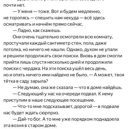
почти нет.
— У меня — тоже. Вот и будем медленно,
не торопясь — спешить нам некуда — всё здесь
осматривать и начнём прямо сейчас.
— Ладно, как скажешь.
Они очень тщательно осмотрели всю комнату,
простучали каждый сантиметр стен, пола, даже
потолка, но ничего не нашли. Однако, духом не упали
и решили продолжать свои поиски. Вновь в дом смогли
прийти лишь спустя несколько дней и продолжили
поиски с чердака. На эти поиска ушёл весь день,
но и опять ничего ими найдено не было. — А может, твоя
тётка в саду зарыла?
— Не думаю, она же сказала — что в доме найдёшь.
— Следующий у нас на очереди подвал. К нему
приступим в наше следующее посещение.
— Что-то мне подсказывает, дорогой — в подвале
нас будет ждать сюрприз.
— Дай-то бог. А то мне уже порядком поднадоела
эта возня в старом доме.