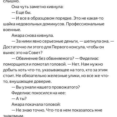
слышно.
Она чуть заметно кивнула:
— Еще бы.
— И все в образцовом порядке. Это не какая-то
шайка недовольных доминусов. Профессиональные
военные.
Амара снова кивнула.
— За ними явно серьезные деньги, — шепнула она. —
Достаточно ли этого для Первого консула, чтобы он
вынес это на Совет?
— Обвинение без обвиняемого? — Фиделиас
поморщил­ся и помотал головой. — Нет. Нам нужно
добыть хоть что-то, указывающее на того, кто за этим
стоит. Не обязательно железные улики, но все же что-
то, внушающее доверие.
— Вы узнали нашего провожатого?
Фиделиас покосился на нее:
— А ты?
Амара покачала головой:
— Не знаю точно. Что-то в нем показалось мне
знакомым.