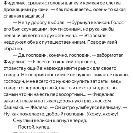
Фиделиас, срывая с головы шапку и комкая ее слегка
дрожащими руками. — Как поживаете... осень-то какая
славная выдалась!
— Не ту дорогу выбрал, — буркнул великан. Голос
его был скучающим, почти сонным, но рука как бы
невзначай легла на рукоять меча. — Эта земля
недружелюбна к путешественникам. Поворачивай
обратно.
— Да, господин, конечно, господин, — забормотал
Фиде­лиас. — Я всего-то жалкий торговец,
странствующий в на­дежде найти рынок для своего
товара. Но неприятности мне не нужны, никак не нужны,
господин, мне всего-то нужно окупить затраты, ведь
товар-то первосортный, пусть и некстати здесь, но
самый что ни на есть первосортный... — Фиделиас
закатил глаза и потыкал дорожную грязь носком
башмака. — Железо. — Он хитро улыбнулся великану. —
Ну, как пожелаете, добрый господин. Ухожу, ухожу!
Смуглый великан шагнул вперед:
— Постой, купец.