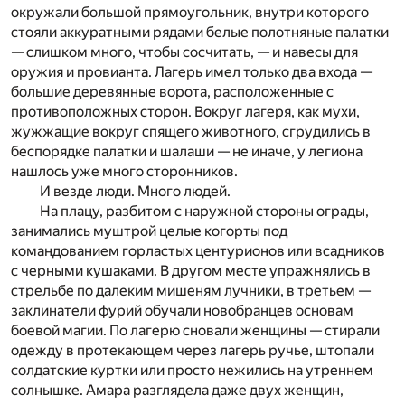
окружали большой прямоугольник, внутри которого
стояли аккуратными рядами белые полотняные палатки
— слишком много, чтобы со­считать, — и навесы для
оружия и провианта. Лагерь имел только два входа —
большие деревянные ворота, расположенные с
противоположных сторон. Вокруг лагеря, как мухи,
жужжащие вокруг спящего животного, сгрудились в
бес­порядке палатки и шалаши — не иначе, у легиона
нашлось уже много сторонников.
И везде люди. Много людей.
На плацу, разбитом с наружной стороны ограды,
занима­лись муштрой целые когорты под
командованием горластых­ центурионов или всадников
с черными кушаками. В другом месте упражнялись в
стрельбе по далеким мишеням лучники, в третьем —
заклинатели фурий обучали новобранцев основам
боевой магии. По лагерю сновали женщины — стирали
одежду в протекающем через лагерь ручье, штопали
солдатские куртки или просто нежились на утрен­нем
солнышке. Амара разглядела даже двух женщин,