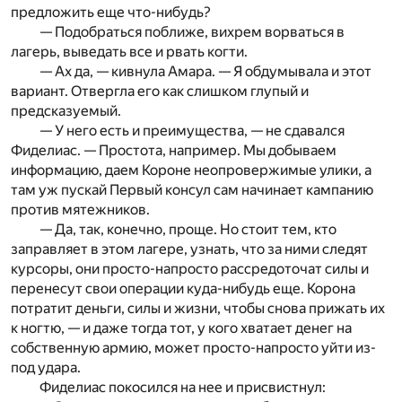
предложить еще что-нибудь?
— Подобраться поближе, вихрем ворваться в
лагерь, выведать все и рвать когти.
— Ах да, — кивнула Амара. — Я обдумывала и этот
вариант. Отвергла его как слишком глупый и
предсказуемый.
— У него есть и преимущества, — не сдавался
Фиделиас. — Простота, например. Мы добываем
информацию, даем Короне неопровержимые улики, а
там уж пускай Первый консул сам начинает кампанию
против мятежников.
— Да, так, конечно, проще. Но стоит тем, кто
заправляет в этом лагере, узнать, что за ними следят
курсоры, они про­с­то-напросто рассредоточат силы и
перенесут свои операции­ куда-нибудь еще. Корона
потратит деньги, силы и жизни, чтобы снова прижать их
к ногтю, — и даже тогда тот, у кого хватает денег на
собственную армию, может просто-напрос­то уйти из-
под удара.
Фиделиас покосился на нее и присвистнул: