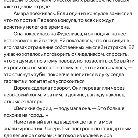
уже о целом отряде.
Амара поежилась. Если один из консулов замыслил
что-то против Первого консула, то всех их ждут
воистину нелегкие времена.
Она покосилась на Фиделиаса, и он поднял на нее
встревоженный взгляд. Ей показалось, что она видит в
его глазах отражение собственных мыслей и страхов. Ей
ужасно хотелось поговорить с Фиделиасом, спросить,
что он думает по этому поводу, но позволить себе выйти
из роли она не могла. Поэтому все, что ей оставалось, —
это стиснуть зубы, покрепче вцепиться в луку седла
гарганта и попытаться успокоиться.
Дорога сделала поворот. Они перевалили через
невысокий холм, и за ним, в долине, взгляду наконец
открылся лагерь.
«Великие фурии, — подумала она. — Это больше
похоже на город...»
Наметанный взгляд выделял детали, а мозг
анализировал их. Лагерь был построен по стандартным
для легионов схемам: частокол из кольев и ров