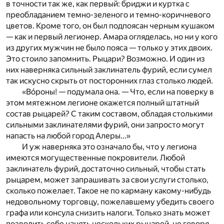
в точности так же, как первый: бриджи и куртка с
преобладанием темно-зеленого и темно-коричневого
цветов. Кроме того, он был подпоясан черным кушаком
— как и первый легионер. Амара огляделась, но ни у кого
из других мужчин не было пояса — только у этих двоих.
Это стоило запомнить. Рыцари? Возможно. И один из
них наверняка сильный заклинатель фурий, если сумел
так искусно скрыть от посторонних глаз столько людей.
«Вóроны! — подумала она. — Что, если на поверку в
этом мятежном легионе окажется полный штатный
состав рыцарей? С таким составом, обладая столькими
сильными заклинателями фурий, они запросто могут
напасть на любой город Алеры...»
И уж наверняка это означало бы, что у легиона
имеются могущественные покровители. Любой
заклинатель фурий, достаточно сильный, чтобы стать
рыцарем, может запраши­вать за свои услуги столько,
сколько пожелает. Такое не по карману какому-нибудь
недовольному торговцу, пожелавшему убедить своего
графа или консула снизить налоги. Только знать может
позволить себе нанять нескольких рыцарей, не говоря