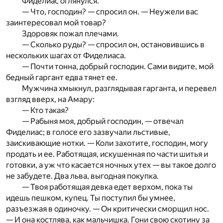
Фиделиас оглянулся.
— Что, господин? — спросил он. — Неужели вас
заинтересовал мой товар?
Здоровяк пожал плечами.
— Сколько руды? — спросил он, остановившись в
нескольких шагах от Фиделиаса.
— Почти тонна, добрый господин. Сами видите, мой
бедный гаргант едва тянет ее.
Мужчина хмыкнул, разглядывая гарганта, и перевел
взгляд вверх, на Амару:
— Кто такая?
— Рабыня моя, добрый господин, — отвечал
Фиделиас; в голосе его зазвучали льстивые,
заискивающие нотки. — Коли захотите, господин, могу
продать и ее. Работящая, ис­кушенная по части шитья и
готовки, а уж что касается ночных утех — вы такое долго
не забудете. Два льва, выгодная покупка.
— Твоя работящая девка едет верхом, пока ты
идешь пешком, купец. Ты поступил бы умнее,
разъезжая в одиночку. — Он критически сморщил нос.
— И она костлява, как мальчишка. Гони свою скотину за