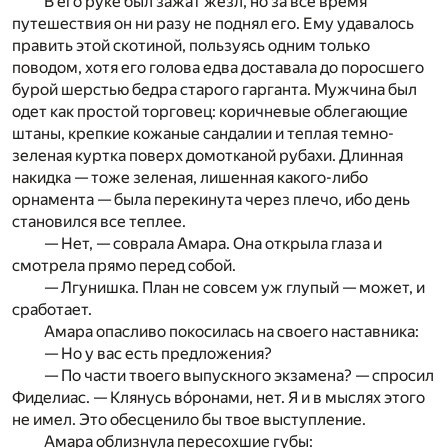
В его руке был зажат жезл, но за все время
путешествия он ни разу не поднял его. Ему удавалось
править этой скотиной, пользуясь одним только
поводом, хотя его голова едва доставала до поросшего
бурой шерстью бедра старого гарганта. Мужчина был
одет как простой торговец: коричне­вые облегающие
штаны, крепкие кожаные сандалии и теп­лая темно-
зеленая куртка поверх домотканой рубахи. Длинная
накидка — тоже зеленая, лишенная какого-либо
орнамента — была перекинута через плечо, ибо день
становился все теплее.
— Нет, — соврала Амара. Она открыла глаза и
смотрела прямо перед собой.
— Лгунишка. План не совсем уж глупый — может, и
сработает.
Амара опасливо покосилась на своего наставника:
— Но у вас есть предложения?
— По части твоего выпускного экзамена? — спросил
Фиделиас. — Клянусь вóронами, нет. Я и в мыслях этого
не имел. Это обесценило бы твое выступление.
Амара облизнула пересохшие губы: