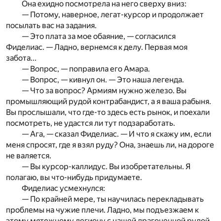
Она ехидно посмотрела на него сверху вниз:
— Потому, наверное, легат-курсор и продолжает
посылать вас на задания.
— Это плата за мое обаяние, — согласился
Фиделиас. — Ладно, вернемся к делу. Первая моя
забота...
— Вопрос, — поправила его Амара.
— Вопрос, — кивнул он. — Это наша легенда.
— Что за вопрос? Армиям нужно железо. Вы
промыш­ляющий рудой контрабандист, а я ваша рабыня.
Вы прослышали, что где-то здесь есть рынок, и поехали
посмот­реть, не удастся ли тут подзаработать.
— Ага, — сказал Фиделиас. — И что я скажу им, если
меня спросят, где я взял руду? Она, знаешь ли, на дороге
не валяется.
— Вы курсор-каллидус. Вы изобретательны. Я
полагаю, вы что-нибудь придумаете.
Фиделиас усмехнулся:
— По крайней мере, ты научилась перекладывать
про­блемы на чужие плечи. Ладно, мы подъезжаем к
этому мятежному легиону с нашей драгоценной рудой.