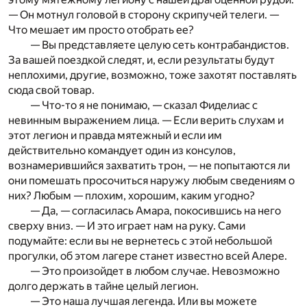
— Он мотнул головой в сторону скрипучей телеги. —
Что мешает им просто отобрать ее?
— Вы представляете целую сеть контрабандистов.
За вашей поездкой следят, и, если результаты будут
неплохими, другие, возможно, тоже захотят поставлять
сюда свой товар.
— Что-то я не понимаю, — сказал Фиделиас с
невинным выражением лица. — Если верить слухам и
этот легион­ и правда мятежный и если им
действительно командует один из консулов,
вознамерившийся захватить трон, — не попытаются ли
они помешать просочиться наружу любым сведениям о
них? Любым — плохим, хорошим, каким угодно?
— Да, — согласилась Амара, покосившись на него
сверху вниз. — И это играет нам на руку. Сами
подумайте: если вы не вернетесь с этой небольшой
прогулки, об этом лагере станет известно всей Алере.
— Это произойдет в любом случае. Невозможно
долго держать в тайне целый легион.
— Это наша лучшая легенда. Или вы можете