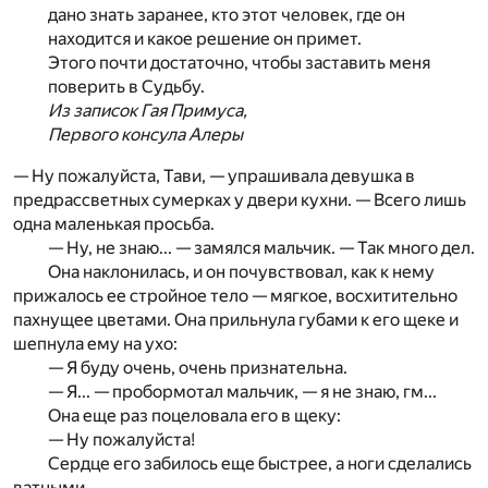
дано знать заранее, кто этот человек, где он
находится и какое решение он примет.
Этого почти достаточно, чтобы заставить меня
поверить в Судьбу.
Из записок Гая Примуса,
Первого консула Алеры
— Ну пожалуйста, Тави, — упрашивала девушка в
предрассветных сумерках у двери кухни. — Всего лишь
одна маленькая просьба.
— Ну, не знаю... — замялся мальчик. — Так много дел.
Она наклонилась, и он почувствовал, как к нему
прижалось ее стройное тело — мягкое, восхитительно
пахнущее цветами. Она прильнула губами к его щеке и
шепнула ему на ухо:
— Я буду очень, очень признательна.
— Я... — пробормотал мальчик, — я не знаю, гм...
Она еще раз поцеловала его в щеку:
— Ну пожалуйста!
Сердце его забилось еще быстрее, а ноги сделались
ватными.