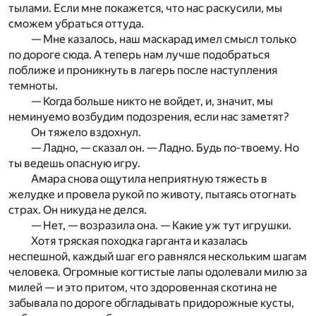
тылами. Если мне покажется, что нас раскусили, мы
сможем убраться оттуда.
— Мне казалось, наш маскарад имел смысл только
по дороге сюда. А теперь нам лучше подобраться
поближе и проникнуть в лагерь после наступления
темноты.
— Когда больше никто не войдет, и, значит, мы
неминуе­мо возбудим подозрения, если нас заметят?
Он тяжело вздохнул.
— Ладно, — сказал он. — Ладно. Будь по-твоему. Но
ты ведешь опасную игру.
Амара снова ощутила неприятную тяжесть в
желудке и провела рукой по животу, пытаясь отогнать
страх. Он никуда не делся.
— Нет, — возразила она. — Какие уж тут игрушки.
Хотя тряская походка гарганта и казалась
неспешной, каждый шаг его равнялся нескольким шагам
человека. Огром­ные когтистые лапы одолевали милю за
милей — и это притом, что здоровенная скотина не
забывала по дороге обгладывать­ придорожные кусты,