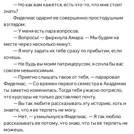
— Но как вам кажется, есть что-то, что мне стоит
знать?
Фиделиас одарил ее совершенно простодушным
взглядом:
— У меня есть пара вопросов.
— Вопросы! — фыркнула Амара. — Мы будем на
месте через несколько минут.
— Я могу задать их тебе сразу по прибытии, если
хочешь.
— Не будь вы моим патрицерусом, я сочла бы вас
со­всем невыносимым.
— Приятно слышать такое от тебя, — парировал
Фиделиас. — Со времен первого семестра в Академии
ты заметно изменилась. Тогда тебя ужасно потрясло,
что курсоры не только доставляют почту.
— Вы так любите рассказывать эту историю, хоть и
знае­те, что я ее терпеть не могу.
— Нет, — ухмыльнулся Фиделиас. — Я так люблю
расска­зывать ее потому, что знаю, что ты ее терпеть не
можешь.