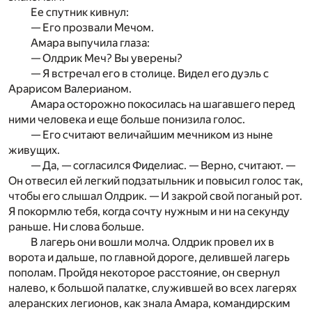
Ее спутник кивнул:
— Его прозвали Мечом.
Амара выпучила глаза:
— Олдрик Меч? Вы уверены?
— Я встречал его в столице. Видел его дуэль с
Арарисом Валерианом.
Амара осторожно покосилась на шагавшего перед
ними человека и еще больше понизила голос.
— Его считают величайшим мечником из ныне
живущих.
— Да, — согласился Фиделиас. — Верно, считают. —
Он отвесил ей легкий подзатыльник и повысил голос так,
чтобы­ его слышал Олдрик. — И закрой свой поганый рот.
Я покормлю тебя, когда сочту нужным и ни на секунду
раньше. Ни слова больше.
В лагерь они вошли молча. Олдрик провел их в
ворота и дальше, по главной дороге, делившей лагерь
пополам. Пройдя некоторое расстояние, он свернул
налево, к большой палатке, служившей во всех лагерях
алеранских легионов, как знала Амара, командирским