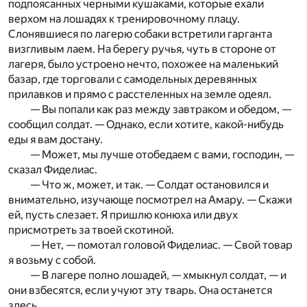
подпоясанных черными кушаками, которые ехали
верхом на лошадях к тренировочному плацу.
Слонявшиеся по лагерю собаки встретили гарганта
визгливым лаем. На берегу ручья, чуть в стороне от
лагеря, было устроено нечто, похожее­ на маленький
базар, где торговали с самодельных деревянных
прилавков и прямо с расстеленных на земле одеял.
— Вы попали как раз между завтраком и обедом, —
сообщил солдат. — Однако, если хотите, какой-нибудь
еды я вам достану.
— Может, мы лучше отобедаем с вами, господин, —
сказал Фиделиас.
— Что ж, может, и так. — Солдат остановился и
внимательно, изучающе посмотрел на Амару. — Скажи
ей, пусть слезает. Я пришлю конюха или двух
присмотреть за твоей скотиной.
— Нет, — помотал головой Фиделиас. — Свой товар
я возьму с собой.
— В лагере полно лошадей, — хмыкнул солдат, — и
они взбесятся, если учуют эту тварь. Она останется
здесь.