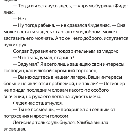
— Тогда и я останусь здесь, — упрямо буркнул Фиде­
лиас.
— Нет.
— Ну тогда рабыня, — не сдавался Фиделиас. — Она
может остаться здесь с гаргантом и добром, может
заставить­ его молчать. А то он, чего доброго, испугается
чужих рук.
Солдат буравил его подозрительным взглядом:
— Что ты задумал, старина?
— Задумал? Я всего лишь защищаю свои интересы,
гос­подин, как и любой скромный торговец.
— Вы находитесь в нашем лагере. Ваши интересы
больше не являются проблемой, не так ли? — Легионер
не придал последним словам какого-то особого
значения, но рука его легла на рукоять меча.
Фиделиас отшатнулся.
— Ты не посмеешь, — прохрипел он севшим от
потрясения и ярости голосом.
Легионер только улыбнулся. Улыбка вышла
зловещая.