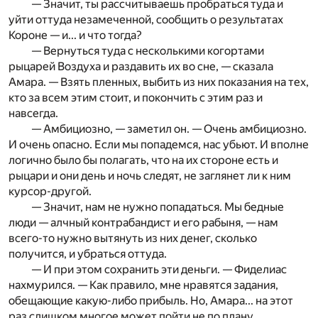
— Значит, ты рассчитываешь пробраться туда и
уйти оттуда незамеченной, сообщить о результатах
Короне — и... и что тогда?
— Вернуться туда с несколькими когортами
рыцарей Воздуха и раздавить их во сне, — сказала
Амара. — Взять пленных, выбить из них показания на тех,
кто за всем этим стоит, и покончить с этим раз и
навсегда.
— Амбициозно, — заметил он. — Очень амбициозно.
И очень опасно. Если мы попадемся, нас убьют. И вполне
логично было бы полагать, что на их стороне есть и
рыцари и они день и ночь следят, не заглянет ли к ним
курсор-другой.
— Значит, нам не нужно попадаться. Мы бедные
люди — алчный контрабандист и его рабыня, — нам
всего-то нужно вытянуть из них денег, сколько
получится, и убраться оттуда.
— И при этом сохранить эти деньги. — Фиделиас
нахмурился. — Как правило, мне нравятся задания,
обещающие какую-либо прибыль. Но, Амара... на этот
раз слишком многое может пойти не по плану.