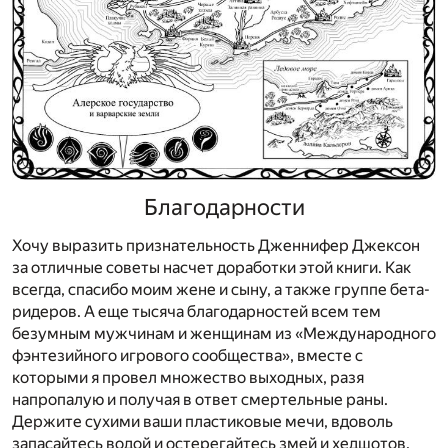
Благодарности
Хочу выразить признательность Дженнифер Джексон
за отличные советы насчет доработки этой книги. Как
всегда, спасибо моим жене и сыну, а также группе бета-
ридеров. А еще тысяча благодарностей всем тем
безумным мужчинам и женщинам из «Международного
фэнтезийного игрового сообщества»,­ вместе с
которыми я провел множество выходных, разя
напропалую и получая в ответ смертельные раны.
Держите сухими ваши пластиковые мечи, вдоволь
запасайтесь водой и остерегайтесь змей и хедшотов.