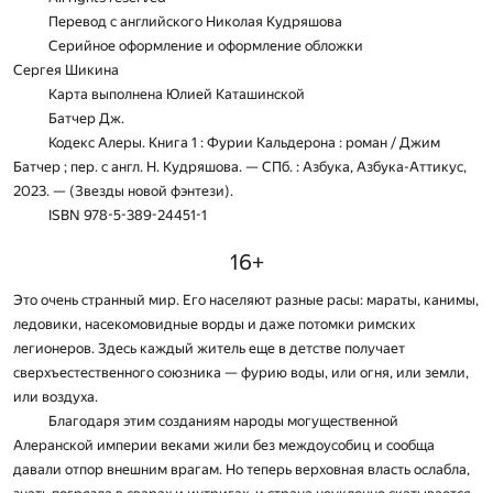
Перевод с английского Николая Кудряшова
Серийное оформление и оформление обложки
Сергея Шикина
Карта выполнена Юлией Каташинской
Батчер Дж.
Кодекс Алеры. Книга 1 : Фурии Кальдерона : роман / Джим
Батчер ; пер. с англ. Н. Кудряшова. — СПб. : Азбука, Азбука-Аттикус,
2023. — (Звезды новой фэнтези).
ISBN 978-5-389-24451-1
16+
Это очень странный мир. Его населяют разные расы: мараты, канимы,
ледовики, насекомовидные ворды и даже потомки римских
легионеров. Здесь каждый житель еще в детстве получает
сверхъестественного союзника — фурию воды, или огня, или земли,
или воздуха.
Благодаря этим созданиям народы могущественной
Алеранской им­перии веками жили без междоусобиц и сообща
давали отпор внешним врагам. Но теперь верховная власть ослабла,