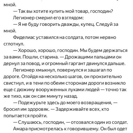
мной.
— Так вы хотите купить мой товар, господин?
Легионер смерил его взглядом:
— Я не буду говорить дважды, купец. Следуй за
мной.
Фиделиас уставился на солдата, потом нервно
сглотнул.
— Хорошо, хорошо, господин. Мы будем держаться
за вами. Пошли, старина. — Дрожащими пальцами он
дернул за повод, и огромный гаргант двинулся дальше.
Легионер хмыкнул, повернулся и зашагал по
дороге. Отой­дя на несколько шагов, он пронзительно
свистнул, и в тени по обеим сторонам дороги возникло
еще с дюжину вооруженных луками людей — точно так
же тихо, как он сам минуту назад.
— Подежурьте здесь до моего возвращения, —
бросил им здоровяк. — Задерживайте всех, кто
попытается пройти.
— Слушаюсь, господин, — отозвался один из солдат.
Амара присмотрелась к говорившему. Он был одет