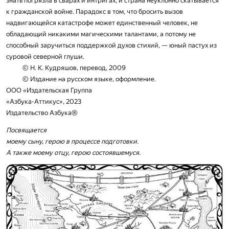
знать погрязла в сварах и интригах, и страна неуклонно скатывается
к гражданской войне. Парадокс в том, что бросить вызов
надвигающейся катастрофе может единственный человек, не
обладающий никакими магическими талантами, а потому не
способный заручиться поддержкой духов стихий, — юный пастух из
суровой северной глуши.
© Н. К. Кудряшов, перевод, 2009
© Издание на русском языке, оформление.
ООО «Издательская Группа
«Азбука-Аттикус», 2023
Издательство Азбука®
Посвящается
моему сыну, герою в процессе подготовки.
А также моему отцу, герою состоявшемуся.