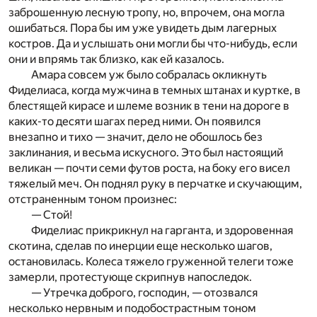
заброшенную лесную тропу, но, впрочем, она могла
ошибаться. Пора бы им уже увидеть дым лагерных
костров. Да и услышать они могли бы что-нибудь, если
они и впрямь так близко, как ей казалось.
Амара совсем уж было собралась окликнуть
Фиделиаса, когда мужчина в темных штанах и куртке, в
блестящей кирасе и шлеме возник в тени на дороге в
каких-то десяти шагах перед ними. Он появился
внезапно и тихо — значит, дело не обошлось без
заклинания, и весьма искусного. Это был настоящий
великан — почти семи футов роста, на боку его висел
тяжелый меч. Он поднял руку в перчатке и скучающим,
отстраненным тоном произнес:
— Стой!
Фиделиас прикрикнул на гарганта, и здоровенная
скотина, сделав по инерции еще несколько шагов,
остановилась.­ Колеса тяжело груженной телеги тоже
замерли, протестую­ще скрипнув напоследок.
— Утречка доброго, господин, — отозвался
несколько нервным и подобострастным тоном