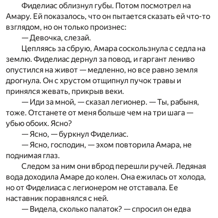
Фиделиас облизнул губы. Потом посмотрел на
Амару. Ей показалось, что он пытается сказать ей что-то
взглядом, но он только произнес:
— Девочка, слезай.
Цепляясь за сбрую, Амара соскользнула с седла на
землю. Фиделиас дернул за повод, и гаргант лениво
опустился на живот — медленно, но все равно земля
дрогнула. Он с хрустом отщипнул пучок травы и
принялся жевать, прикрыв веки.
— Иди за мной, — сказал легионер. — Ты, рабыня,
тоже. Отстанете от меня больше чем на три шага —
убью обоих. Ясно?
— Ясно, — буркнул Фиделиас.
— Ясно, господин, — эхом повторила Амара, не
поднимая глаз.
Следом за ним они вброд перешли ручей. Ледяная
вода доходила Амаре до колен. Она ежилась от холода,
но от Фиделиаса с легионером не отставала. Ее
наставник поравнял­ся с ней.
— Видела, сколько палаток? — спросил он едва