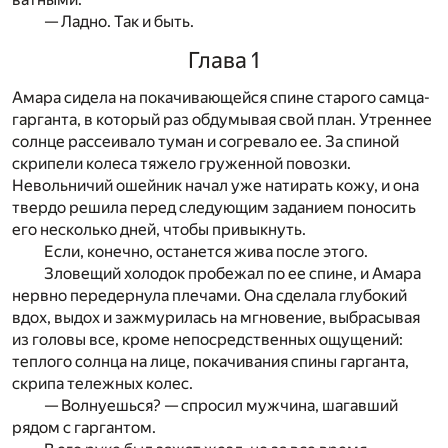
— Ладно. Так и быть.
Глава 1
Амара сидела на покачивающейся спине старого самца-
гарганта, в который раз обдумывая свой план. Утреннее
солнце рассеивало туман и согревало ее. За спиной
скрипели колеса тяжело груженной повозки.
Невольничий ошейник начал уже натирать кожу, и она
твердо решила перед следующим заданием поносить
его несколько дней, чтобы привыкнуть.
Если, конечно, останется жива после этого.
Зловещий холодок пробежал по ее спине, и Амара
нерв­но передернула плечами. Она сделала глубокий
вдох, выдох и зажмурилась на мгновение, выбрасывая
из головы все, кроме непосредственных ощущений:
теплого солнца на лице, покачивания спины гарганта,
скрипа тележных колес.
— Волнуешься? — спросил мужчина, шагавший
рядом с гаргантом.