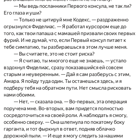
— Мы ведь посланники Первого консула, не так ли?
Его глаза и уши?
— Только не цитируй мне Кодекс, — раздраженно
огрыз­нулся Фиделиас. — Я работал курсором еще до
того, как твои папаша с мамашей призвали своих первых
фурий. И не думай, что, если Первый консул питает к
тебе симпатию, ты разбираешься в этом лучше меня.
— Вы считаете, это не стоит риска?
— Я считаю, ты многого еще не знаешь, — устало
вздохнул Фиделиас, сразу показавшийся ей совсем
старым и неуверенным. — Дай я сам разберусь с этим,
Амара. Я пойду туда один. Ты останешься здесь, и я
подберу тебя на обратном пути. Нет смысла рисковать
нами обоими.
— Нет, — сказала она. — Во-первых, эта операция
поручена мне. Во-вторых, вам придется полностью
сосредоточиться на своей роли. А наблюдать я смогу,
особенно сверху. — Она шлепнула по покатому боку
гарганта, и тот фырк­нул в ответ, подняв облачко
дорожной пыли. — И еще я могу следить за нашими