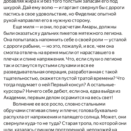
добавляя жира к и без того толстым запасам его под
шкурой. Дай ему волю — и гаргант свернул бы с дороги
пастись в свое удовольствие, но Фиделиас опытной
рукой направлял его в нужную сторону.­
Еще миля — и они, по расчетам Амары, должны
были оказаться у дальних пикетов мятежного легиона.
Она попыталась напомнить себе о своей роли — усталой
с дороги рабыни, — но это, пожалуй, и все, чем она
смогла отвлечь на время мысли от нараставшего в
плечах и спине напряжения. Что, если слухи о легионе
так и останутся пустыми слухами и вся ее
разведывательная операция, разработанная с такой
тщательностью, окажется пустой тратой времени? Что
тогда подумает о ней Первый консул? А остальные­
курсоры? Ничего себе дебют, если она, едва выйдя из
Академии, первым делом осрамится на весь свет!
Волнение ее все росло, словно стальными
обручами стягивая спину и плечи; голова буквально
распухла от напряжения и палящего солнца. Может, они
свернули куда-то не туда? Старая тропа, по которой они
шли, казалась слишком проторенной, непохожей на