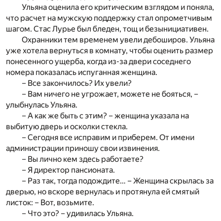
Ульяна оценила его критическим взглядом и поняла,
что расчет на мужскую поддержку стал опрометчивым
шагом. Стас Лурье был бледен, тощ и безынициативен.
Охранники тем временем увели дебоширов. Ульяна
уже хотела вернуться в комнату, чтобы оценить размер
понесенного ущерба, когда из-за двери соседнего
номера показалась испуганная женщина.
– Все закончилось? Их увели?
– Вам ничего не угрожает, можете не бояться, –
улыбнулась Ульяна.
– А как же быть с этим? – женщина указала на
выбитую дверь и осколки стекла.
– Сегодня все исправим и приберем. От имени
администрации приношу свои извинения.
– Вы лично кем здесь работаете?
– Я директор пансионата.
– Раз так, тогда подождите… – Женщина скрылась за
дверью, но вскоре вернулась и протянула ей смятый
листок: – Вот, возьмите.
– Что это? – удивилась Ульяна.