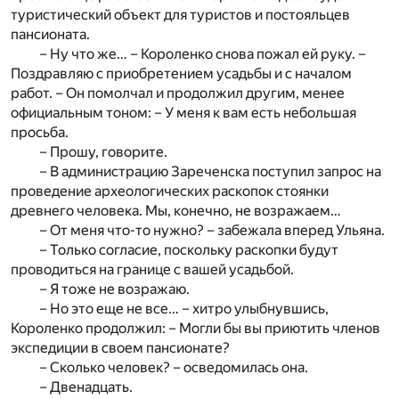
туристический объект для туристов и постояльцев
пансионата.
– Ну что же… – Короленко снова пожал ей руку. –
Поздравляю с приобретением усадьбы и с началом
работ. – Он помолчал и продолжил другим, менее
официальным тоном: – У меня к вам есть небольшая
просьба.
– Прошу, говорите.
– В администрацию Зареченска поступил запрос на
проведение археологических раскопок стоянки
древнего человека. Мы, конечно, не возражаем…
– От меня что-то нужно? – забежала вперед Ульяна.
– Только согласие, поскольку раскопки будут
проводиться на границе с вашей усадьбой.
– Я тоже не возражаю.
– Но это еще не все… – хитро улыбнувшись,
Короленко продолжил: – Могли бы вы приютить членов
экспедиции в своем пансионате?
– Сколько человек? – осведомилась она.
– Двенадцать.