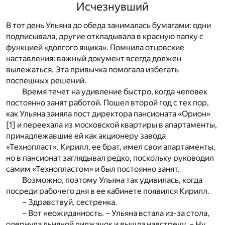
Исчезнувший
В тот день Ульяна до обеда занималась бумагами: одни
подписывала, другие откладывала в красную папку с
функцией «долгого ящика». Помнила отцовские
наставления: важный документ всегда должен
вылежаться. Эта привычка помогала избегать
поспешных решений.
Время течет на удивление быстро, когда человек
постоянно занят работой. Пошел второй год с тех пор,
как Ульяна заняла пост директора пансионата «Орион»
[1]
и переехала из московской квартиры в апартаменты,
принадлежавшие ей как акционеру завода
«Технопласт». Кирилл, ее брат, имел свои апартаменты,
но в пансионат заглядывал редко, поскольку руководил
самим «Технопластом» и был постоянно занят.
Возможно, поэтому Ульяна так удивилась, когда
посреди рабочего дня в ее кабинете появился Кирилл.
– Здравствуй, сестренка.
– Вот неожиданность. – Ульяна встала из-за стола,
одернула льняной пиджачок и вышла навстречу. – Ну