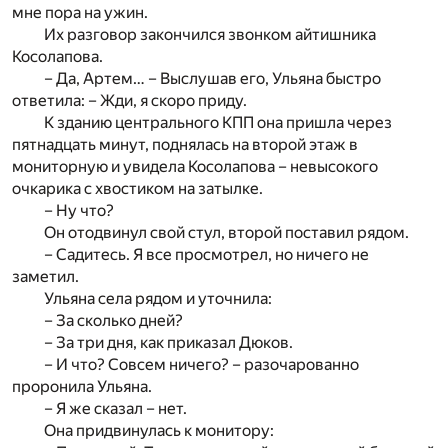
мне пора на ужин.
Их разговор закончился звонком айтишника
Косолапова.
– Да, Артем… – Выслушав его, Ульяна быстро
ответила: – Жди, я скоро приду.
К зданию центрального КПП она пришла через
пятнадцать минут, поднялась на второй этаж в
мониторную и увидела Косолапова – невысокого
очкарика с хвостиком на затылке.
– Ну что?
Он отодвинул свой стул, второй поставил рядом.
– Садитесь. Я все просмотрел, но ничего не
заметил.
Ульяна села рядом и уточнила:
– За сколько дней?
– За три дня, как приказал Дюков.
– И что? Совсем ничего? – разочарованно
проронила Ульяна.
– Я же сказал – нет.
Она придвинулась к монитору: