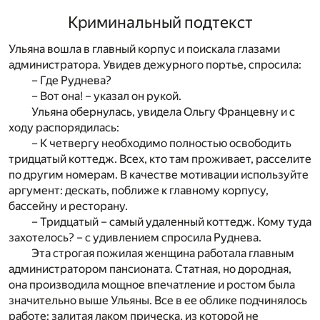
Криминальный подтекст
Ульяна вошла в главный корпус и поискала глазами
администратора. Увидев дежурного портье, спросила:
– Где Руднева?
– Вот она! – указал он рукой.
Ульяна обернулась, увидела Ольгу Францевну и с
ходу распорядилась:
– К четвергу необходимо полностью освободить
тридцатый коттедж. Всех, кто там проживает, расселите
по другим номерам. В качестве мотивации используйте
аргумент: дескать, поближе к главному корпусу,
бассейну и ресторану.
– Тридцатый – самый удаленный коттедж. Кому туда
захотелось? – с удивлением спросила Руднева.
Эта строгая пожилая женщина работала главным
администратором пансионата. Статная, но дородная,
она производила мощное впечатление и ростом была
значительно выше Ульяны. Все в ее облике подчинялось
работе: залитая лаком прическа, из которой не