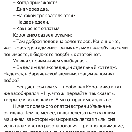
– Когда приезжают?
– Дня через два.
– На какой срок заселяются?
– На две недели.
– Как насчет оплаты?
Короленко развел руками:
– Там добрая половина волонтеров. Конечно же,
часть расходов администрация возьмет на себя, но сами
понимаете, в бюджете подобных статей нет.
Ульяна с пониманием улыбнулась.
– Выделим для экспедиции отдельный коттедж.
Надеюсь, в Зареченской администрации запомнят
добро?
– Бог даст, сочтемся, – пообещал Короленко и тут
же засобирался: – Ну, что ж, дерзайте, так сказать,
творите и воплощайте. А мы отправимся дальше.
Ничего полезного от этой встречи Ульяна не
ожидала. Тем не менее, глядя вслед отъезжавшим
машинам, за которыми вихрилась легкая пыль, она
испытала чувство разочарования. Пришло понимание,