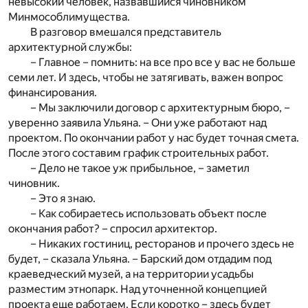
невысокий человек, назвавшийся чиновником
Минмособлимущества.
В разговор вмешался представитель
архитектурной службы:
– Главное – помнить: на все про все у вас не больше
семи лет. И здесь, чтобы не затягивать, важен вопрос
финансирования.
– Мы заключили договор с архитектурным бюро, –
уверенно заявила Ульяна. – Они уже работают над
проектом. По окончании работ у нас будет точная смета.
После этого составим график строительных работ.
– Дело не такое уж прибыльное, – заметил
чиновник.
– Это я знаю.
– Как собираетесь использовать объект после
окончания работ? – спросил архитектор.
– Никаких гостиниц, ресторанов и прочего здесь не
будет, – сказала Ульяна. – Барский дом отдадим под
краеведческий музей, а на территории усадьбы
разместим этнопарк. Над уточненной концепцией
проекта еще работаем. Если коротко – здесь будет