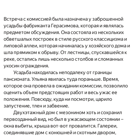
Встреча с комиссией была назначена у заброшенной
усадьбы фабриканта Герасимова, которая и являлась
предметом обсуждения. Она состояла из нескольких
обветшалых построек в стиле русского классицизма и
липовой аллеи, которая начиналась у хозяйского дома и
шла прямиком к обрыву. От лестницы, спускавшейся к
реке, остались лишь несколько столбов и сломанных
укосин ограждения.
Усадьба находилась неподалеку от границы
пансионата. Ульяна явилась туда пораньше. Время,
которое она провела в ожидании комиссии, позволило
оценить объем предстоящих работ и весь ужас ее
положения. Повсюду, куда ни посмотри, царило
запустение, тлен и забвение.
Двухэтажный дом с мезонином хоть и сохранил
первозданный вид, но был в ужасающем состоянии –
окна выбиты, крыша вот-вот провалится. Галереи,
соединявшие дом с конюшней и скотным двором,