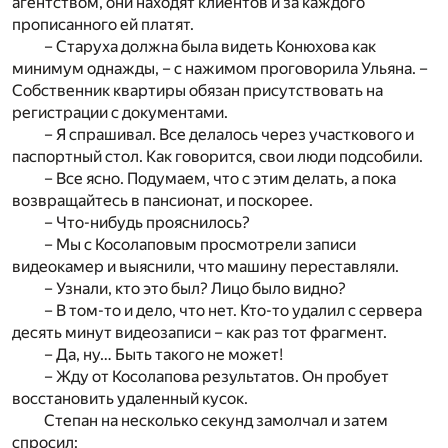
агентством, они находят клиентов и за каждого
прописанного ей платят.
– Старуха должна была видеть Конюхова как
минимум однажды, – с нажимом проговорила Ульяна. –
Собственник квартиры обязан присутствовать на
регистрации с документами.
– Я спрашивал. Все делалось через участкового и
паспортный стол. Как говорится, свои люди подсобили.
– Все ясно. Подумаем, что с этим делать, а пока
возвращайтесь в пансионат, и поскорее.
– Что-нибудь прояснилось?
– Мы с Косолаповым просмотрели записи
видеокамер и выяснили, что машину переставляли.
– Узнали, кто это был? Лицо было видно?
– В том-то и дело, что нет. Кто-то удалил с сервера
десять минут видеозаписи – как раз тот фрагмент.
– Да, ну… Быть такого не может!
– Жду от Косолапова результатов. Он пробует
восстановить удаленный кусок.
Степан на несколько секунд замолчал и затем
спросил: