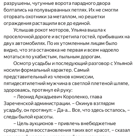
разрушены, чугунные ворота парадного двора
болтались на полувырванных петлях. Их не смогли
оторвать охотники за металлом, но решетки
ограждения растащили все до единой.
Услышав рокот моторов, Ульяна вышла к
проселочной дороге и встретила гостей, прибывших на
двух автомобилях. По их утомленным лицам было
видно, что эта остановка не первая и всем надоело
мотаться по ухабистым, пыльным дорогам.
Осмотр усадьбы и последующий разговор с Ульяной
носили формальный характер. Самый
представительный из членов комиссии,
пятидесятилетний мужчина в светлой плетеной шляпе,
здороваясь, протянул ей руку:
– Леонид Аркадьевич Короленко, глава
Зареченской администрации. – Окинув взглядом
усадьбу, он протянул: – Да-а… Все, что здесь осталось, –
следы былой красоты.
– Цель аукционов – привлечь внебюджетные
средства для восстановления таких вот красот, – сказал