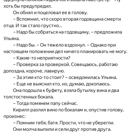
хоть бы предупредил.
Он обнял и поцеловал ее в голову.
– Вспомнил, что скоро вторая годовщина смерти
отца. И так стало грустно…
– Надо бы собраться на годовщину, – предложила
Ульяна.
– Надо бы. – Он тяжело вздохнул. – Однако при
настоящем положении дел ничего планировать не могу.
– Какие-то неприятности?
– Проверка за проверкой. Совещаюсь, работаю
допоздна, короче, лавирую.
– За этим кто-то стоит? – осведомилась Ульяна.
– Еще не выяснил кто, но, думаю, докопаюсь.
Она подошла к буфету, взяла бутылку вина и два
толстостенных бокала.
– Тогда помянем папу сейчас.
Кирилл разлил вино по бокалам и, опустив голову,
произнес:
– Помним тебя, батя. Прости, что не уберегли.
Они молча выпили и сели друг против друга.