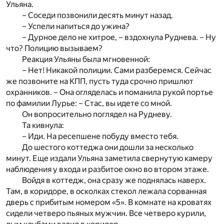
Ульяна.
– Соседи позвонили десять минут назад.
– Успели напиться до ужина?
– Дурное дело не хитрое, – вздохнула Руднева. – Ну
что? Полицию вызываем?
Реакция Ульяны была мгновенной:
– Нет! Никакой полиции. Сами разберемся. Сейчас
же позвоните на КПП, пусть туда срочно пришлют
охранников. – Она огляделась и поманила рукой портье
по фамилии Лурье: – Стас, вы идете со мной.
Он вопросительно поглядел на Рудневу.
Та кивнула:
– Иди. На ресепшене побуду вместо тебя.
До шестого коттеджа они дошли за несколько
минут. Еще издали Ульяна заметила свернутую камеру
наблюдения у входа и разбитое окно во втором этаже.
Войдя в коттедж, она сразу же поднялась наверх.
Там, в коридоре, в осколках стекол лежала сорванная
дверь с прибитым номером «5». В комнате на кроватях
сидели четверо пьяных мужчин. Все четверо курили,