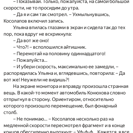
– Показывай. Только, пожалуйста, на самой большой
скорости, не то просидим до утра.
– Да я и сам так смотрел. – Ухмыльнувшись,
Косолапов включил запись.
Ульяна впилась глазами в экран и сидела так до тех
пор, пока вдруг не вскрикнула:
– Да вот же оно!
– Что?! – всполошился айтишник.
– Перемотай на половину одиннадцатого!
– Пожалуйста…
– И убери скорость, максимально ее замедли, –
распорядилась Ульяна и, вглядевшись, повторила: – Да
вот же! Неужели не видишь?!
На экране монитора и вправду произошла странная
вещь. В какой-то момент автомобиль Конюхова словно
отпрыгнул в сторону. Ориентиром, относительно
которого произошло перемещение, был фонарный
столб.
– Не понимаю… – Косолапов несколько раз на
медленной скорости пересмотрел фрагмент и в конце
концов обессиленно выдохнул: – Уф-ф-ф… Кажется, я все