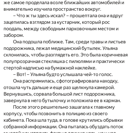
же самое проделала возле ближайших автомобилей и
внимательно изучила пространство вокруг.
– Что ж ты здесь искал? – прошептала она и вдруг
зацепилась взглядом за кустарник, который рос
поодаль, между свободным парковочным местом и
забором.
Она подошла поближе. Там, среди травы и листьев
подорожника, лежал медицинский бутылек. Ульяна
склонилась, чтобы разглядеть его. Это была коричневая
полупрозрачная стекляшка с пилюлями и практически
стертой надписью на бумажной наклейке.
– Вот! – Ульяна будто услышала чей-то голос.
Она распрямилась, сфотографировала находку,
отошла чуть дальше и еще раз щелкнула камерой.
Вернувшись, сорвала большой лист подорожника,
завернула в него бутылочку и положила ее в карман.
После этого решительно зашагала к главному
корпусу, чтобы позвонить в полицию из своего
кабинета. Пока шла туда, в голове крутились обрывки
собранной информации. Она пыталась обуздать поток