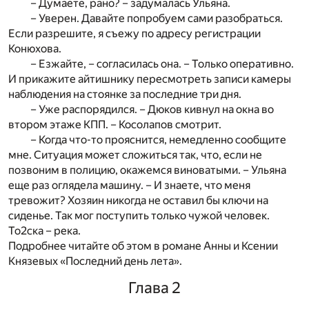
– Думаете, рано? – задумалась Ульяна.
– Уверен. Давайте попробуем сами разобраться.
Если разрешите, я съежу по адресу регистрации
Конюхова.
– Езжайте, – согласилась она. – Только оперативно.
И прикажите айтишнику пересмотреть записи камеры
наблюдения на стоянке за последние три дня.
– Уже распорядился. – Дюков кивнул на окна во
втором этаже КПП. – Косолапов смотрит.
– Когда что-то прояснится, немедленно сообщите
мне. Ситуация может сложиться так, что, если не
позвоним в полицию, окажемся виноватыми. – Ульяна
еще раз оглядела машину. – И знаете, что меня
тревожит? Хозяин никогда не оставил бы ключи на
сиденье. Так мог поступить только чужой человек.
То2ска – река.
Подробнее читайте об этом в романе Анны и Ксении
Князевых «Последний день лета».
Глава 2