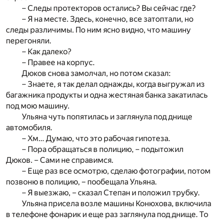
– Следы протекторов остались? Вы сейчас где?
– Я на месте. Здесь, конечно, все затоптали, но
следы различимы. По ним ясно видно, что машину
перегоняли.
– Как далеко?
– Правее на корпус.
Дюков снова замолчал, но потом сказал:
– Знаете, я так делал однажды, когда выгружал из
багажника продукты и одна жестяная банка закатилась
под мою машину.
Ульяна чуть попятилась и заглянула под днище
автомобиля.
– Хм… Думаю, что это рабочая гипотеза.
– Пора обращаться в полицию, – подытожил
Дюков. – Сами не справимся.
– Еще раз все осмотрю, сделаю фотографии, потом
позвоню в полицию, – пообещала Ульяна.
– Я выезжаю, – сказал Степан и положил трубку.
Ульяна присела возле машины Конюхова, включила
в телефоне фонарик и еще раз заглянула под днище. То