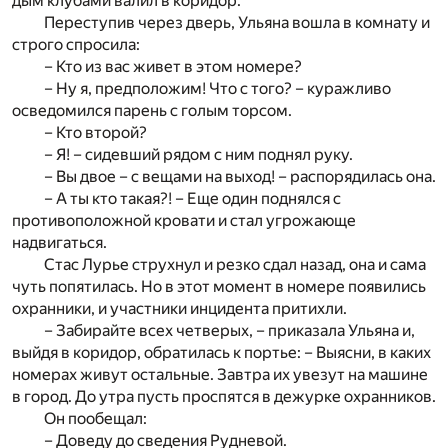
дым клубами валил в коридор.
Переступив через дверь, Ульяна вошла в комнату и
строго спросила:
– Кто из вас живет в этом номере?
– Ну я, предположим! Что с того? – куражливо
осведомился парень с голым торсом.
– Кто второй?
– Я! – сидевший рядом с ним поднял руку.
– Вы двое – с вещами на выход! – распорядилась она.
– А ты кто такая?! – Еще один поднялся с
противоположной кровати и стал угрожающе
надвигаться.
Стас Лурье струхнул и резко сдал назад, она и сама
чуть попятилась. Но в этот момент в номере появились
охранники, и участники инцидента притихли.
– Забирайте всех четверых, – приказала Ульяна и,
выйдя в коридор, обратилась к портье: – Выясни, в каких
номерах живут остальные. Завтра их увезут на машине
в город. До утра пусть проспятся в дежурке охранников.
Он пообещал:
– Доведу до сведения Рудневой.