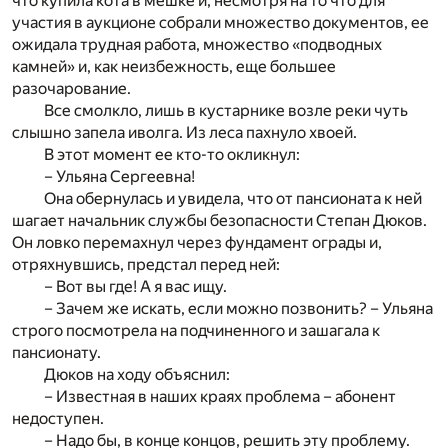
что купила кота в мешке и, несмотря на то что для
участия в аукционе собрали множество документов, ее
ожидала трудная работа, множество «подводных
камней» и, как неизбежность, еще большее
разочарование.
Все смолкло, лишь в кустарнике возле реки чуть
слышно запела иволга. Из леса пахнуло хвоей.
В этот момент ее кто-то окликнул:
– Ульяна Сергеевна!
Она обернулась и увидела, что от пансионата к ней
шагает начальник службы безопасности Степан Дюков.
Он ловко перемахнул через фундамент ограды и,
отряхнувшись, предстал перед ней:
– Вот вы где! А я вас ищу.
– Зачем же искать, если можно позвонить? – Ульяна
строго посмотрела на подчиненного и зашагала к
пансионату.
Дюков на ходу объяснил:
– Известная в наших краях проблема – абонент
недоступен.
– Надо бы, в конце концов, решить эту проблему.