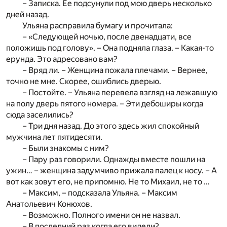
– Записка. Ее подсунули под мою дверь несколько
дней назад.
Ульяна расправила бумагу и прочитала:
– «Следующей ночью, после двенадцати, все
положишь под голову». – Она подняла глаза. – Какая-то
ерунда. Это адресовано вам?
– Вряд ли. – Женщина пожала плечами. – Вернее,
точно не мне. Скорее, ошиблись дверью.
– Постойте. – Ульяна перевела взгляд на лежавшую
на полу дверь пятого номера. – Эти дебоширы когда
сюда заселились?
– Три дня назад. До этого здесь жил спокойный
мужчина лет пятидесяти.
– Были знакомы с ним?
– Пару раз говорили. Однажды вместе пошли на
ужин… – женщина задумчиво прижала палец к носу. – А
вот как зовут его, не припомню. Не то Михаил, не то …
– Максим, – подсказала Ульяна. – Максим
Анатольевич Конюхов.
– Возможно. Полного имени он не назвал.
– В последний раз когда его видели?