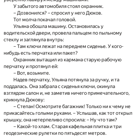
У забытого автомобиля стоял охранник.
– Дозвонился? – спросил у него Дюков.
Тот молча покачал головой.
Ульяна обошла машину. Остановилась у
водительской двери, провела пальцем по пыльному
стеклу и заглянула внутрь:
– Там ключи лежат на переднем сиденье. У кого-
нибудь есть перчатка или пакет?
Охранник вытащил из кармана старую рабочую
перчатку и протянул ей:
– Вот, возьмите.
Надев перчатку, Ульяна потянула за ручку, и та
поддалась. Она забрала с сиденья ключи, окинула
взглядом салон и, не заметив ничего примечательного,
крикнула Дюкову:
– Степан! Осмотрите багажник! Только ни к чему не
прикасайтесь голыми руками. – Услышав, как тот открыл
крышку, она нетерпеливо спросила: – Ну что там?
– Какой-то хлам. Старая кафельная плитка и три
геодезические рулетки по пятьдесят метров.