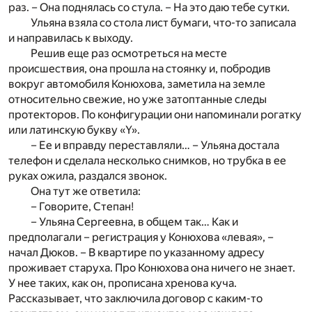
раз. – Она поднялась со стула. – На это даю тебе сутки.
Ульяна взяла со стола лист бумаги, что-то записала
и направилась к выходу.
Решив еще раз осмотреться на месте
происшествия, она прошла на стоянку и, побродив
вокруг автомобиля Конюхова, заметила на земле
относительно свежие, но уже затоптанные следы
протекторов. По конфигурации они напоминали рогатку
или латинскую букву «Y».
– Ее и вправду переставляли… – Ульяна достала
телефон и сделала несколько снимков, но трубка в ее
руках ожила, раздался звонок.
Она тут же ответила:
– Говорите, Степан!
– Ульяна Сергеевна, в общем так… Как и
предполагали – регистрация у Конюхова «левая», –
начал Дюков. – В квартире по указанному адресу
проживает старуха. Про Конюхова она ничего не знает.
У нее таких, как он, прописана хренова куча.
Рассказывает, что заключила договор с каким-то