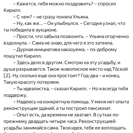
– Кажется, тебя можно поздравить? – спросил
Кирилл.
– С чем? – не сразу поняла Ульяна.
– Ну, как же… – Он улыбнулся. – Сегодня узнал, что
ты победила в аукционе.
– Прости, что забыла позвонить. – Ульяна огорченно
вздохнула. – Сама не знаю, для чего я это затеяла.
– Дурная инициатива наказуема, – по-доброму
пошутил Кирилл.
– Здесь дело в другом. Смотрю на эту усадьбу, и
душа разрывается. Такое живописное место над То́ской
[2]
. Ну сколько еще она простоит? Год-два – и конец.
Такую красоту потеряем.
– Ты идеалистка, – сказал Кирилл. – Но я всегда тебя
поддержу.
– Надеюсь на конкретную помощь. У меня нет опыта
реконструкции зданий, а ты построил пансионат.
– Опыт есть, да времени не хватает. В сутках по-
прежнему двадцать четыре часа. Реконструкцией
усадьбы занимайся сама. Твоя идея, тебе ее воплощать.