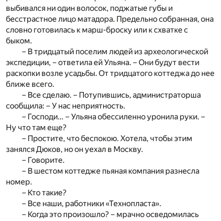
выбивался ни один волосок, поджатые губы и
бесстрастное лицо матадора. Предельно собранная, она
словно готовилась к марш-броску или к схватке с
быком.
– В тридцатый поселим людей из археологической
экспедиции, – ответила ей Ульяна. – Они будут вести
раскопки возле усадьбы. От тридцатого коттеджа до нее
ближе всего.
– Все сделаю. – Потупившись, администраторша
сообщила: – У нас неприятность.
– Господи… – Ульяна обессиленно уронила руки. –
Ну что там еще?
– Простите, что беспокою. Хотела, чтобы этим
занялся Дюков, но он уехал в Москву.
– Говорите.
– В шестом коттедже пьяная компания разнесла
номер.
– Кто такие?
– Все наши, работники «Технопласта».
– Когда это произошло? – мрачно осведомилась