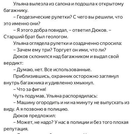
Ульяна вылезла из салона и подошла к открытому
багажнику.
– Геодезические рулетки? С чего вы решили, что
это именно они?
– Я этого добра повидал, – ответил Дюков. –
Старший брат был геологом.
Ульяна оглядела рулетки и озадаченно спросила:
– Зачем ему три? Торгует он ими, что ли?
Дюков склонился над багажником и выдал свой
вердикт:
– Думаю, нет. Все использованные.
Приблизившись, охранник осторожно заглянул
внутрь багажника и удивленно хмыкнул.
– Что за фигня!
Чуть подумав, Ульяна распорядилась:
– Машину огородить и ни на минуту не выпускать из
виду. А я позвоню в полицию.
Дюков предложил:
– Может, не надо? У нас в полиции и без того плохая
репутация.