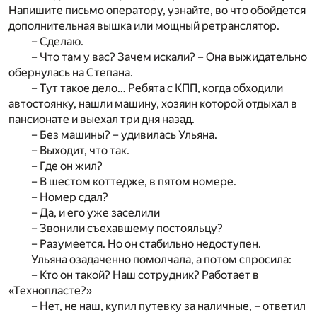
Напишите письмо оператору, узнайте, во что обойдется
дополнительная вышка или мощный ретранслятор.
– Сделаю.
– Что там у вас? Зачем искали? – Она выжидательно
обернулась на Степана.
– Тут такое дело… Ребята с КПП, когда обходили
автостоянку, нашли машину, хозяин которой отдыхал в
пансионате и выехал три дня назад.
– Без машины? – удивилась Ульяна.
– Выходит, что так.
– Где он жил?
– В шестом коттедже, в пятом номере.
– Номер сдал?
– Да, и его уже заселили
– Звонили съехавшему постояльцу?
– Разумеется. Но он стабильно недоступен.
Ульяна озадаченно помолчала, а потом спросила:
– Кто он такой? Наш сотрудник? Работает в
«Технопласте?»
– Нет, не наш, купил путевку за наличные, – ответил