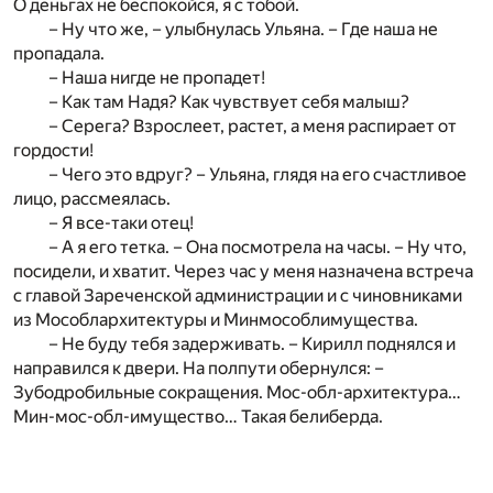
О деньгах не беспокойся, я с тобой.
– Ну что же, – улыбнулась Ульяна. – Где наша не
пропадала.
– Наша нигде не пропадет!
– Как там Надя? Как чувствует себя малыш?
– Серега? Взрослеет, растет, а меня распирает от
гордости!
– Чего это вдруг? – Ульяна, глядя на его счастливое
лицо, рассмеялась.
– Я все-таки отец!
– А я его тетка. – Она посмотрела на часы. – Ну что,
посидели, и хватит. Через час у меня назначена встреча
с главой Зареченской администрации и с чиновниками
из Мособлархитектуры и Минмособлимущества.
– Не буду тебя задерживать. – Кирилл поднялся и
направился к двери. На полпути обернулся: –
Зубодробильные сокращения. Мос-обл-архитектура…
Мин-мос-обл-имущество… Такая белиберда.