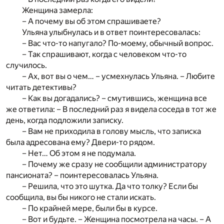
Женщина замерла:
– А почему вы об этом спрашиваете?
Ульяна улыбнулась и в ответ поинтересовалась:
– Вас что-то напугало? По-моему, обычный вопрос.
– Так спрашивают, когда с человеком что-то
случилось.
– Ах, вот вы о чем… – усмехнулась Ульяна. – Любите
читать детективы?
– Как вы догадались? – смутившись, женщина все
же ответила: – В последний раз я видела соседа в тот же
день, когда подложили записку.
– Вам не приходила в голову мысль, что записка
была адресована ему? Двери-то рядом.
– Нет… Об этом я не подумала.
– Почему же сразу не сообщили администратору
пансионата? – поинтересовалась Ульяна.
– Решила, что это шутка. Да что толку? Если бы
сообщила, вы бы никого не стали искать.
– По крайней мере, были бы в курсе.
– Вот и будьте. – Женщина посмотрела на часы. – А