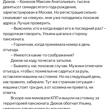
Дюков. – Конюхов Максим Анатольевич, тысяча
девятьсот семидесятого года рождения,
зарегистрирован в Москве. Но регистрация сильно
смахивает на «левую», мне уже попадались похожие
адреса. Лучше проверить.
– Выяснили, кто и когда видел его в последний раз? –
продолжая говорить, Ульяна шагала в сторону
пансионата.
– Горничная, когда принимала номер в день
отъезда.
– Имеются какие-то соображения?
Дюков на ходу почесал в затылке.
– Бывали у нас похожие случаи. Мужики отмечали
отъезд и, чтобы с похмелья не садиться за руль,
оставляли машины на стоянке. Но на следующий день,
как правило, забирали. Тут же странная ситуация –
машина стоит три дня, а от хозяина ни привета, ни
ответа.
Вскоре они миновали КПП и вышли на стоянку за
территорией пансионата. Дюков обогнал Ульяну,
уверенно лавируя между машинами.