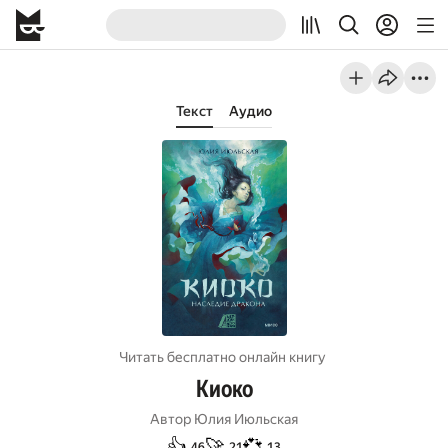
Текст
Аудио
Читать бесплатно онлайн книгу
Киоко
Автор
Юлия Июльская
👍
🚀
💞
46
21
13