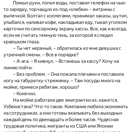
Помыл руки, попил воды, поставил телефон на чью-
то зарядку, торчащую из-под «хлебки» – витрины с
выпечкой. Болтал с коллегами, принимал заказы, шутил,
улыбался, наливал кофе, накладывал еду, тыкал уголком
карточки по сенсорному экрану кассы. Все, как и всегда,
если не считать темную тень, за которой я следил
краешком глаза.
– Ты чет нервный, – обратилась ко мне девушка с
утренней смены. – Все в порядке?
– А-ага. – Я кивнул. – Встанешь за кассу? Хочу на
линию пойти.
– Без проблем. – Она пожала плечами и поставила
ногу на табуретку-стремянку. – Там посуды много на
мойке, принеси ребятам, хорошо?
– Конечно.
На мойке работали две эмигрантки из, кажется,
Узбекистана? Что-то такое. Компания любила экономить
на сотрудниках, а они готовы вкалывать без выходных
каждый день по двенадцать и более часов. Чудесная
трудовая политика, мигранты из США или Японии