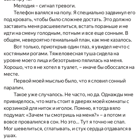
Мелодия – сигнал тревоги.
Телефон валялся на полу. Я специально задвинул его
под кровать, чтобы было сложнее достать. Это должно
заставить меня расшевелиться, встать пораньше и не
идти на смену голодным, потным и все еще сонным. В
общем, невероятно гениальный план, как мне казалось.
Вот только, приоткрыв один глаз, я увидел нечто с
костяными рогами. Тяжеловесная туша сидела на
уровне моего лица и безотрывно пялилась на меня.
Хорошо, что я не хотел в туалет, – иначе бы обоссался на
месте.
Первой моей мыслью было, что я словил сонный
паралич.
Такое уже случалось. Не часто, но да. Однажды мне
привиделось, что мать стоит в дверях моей комнаты с
корзинкой для ниток и иголок. Помню, я тогда вяло
подумал: «Зачем ты смотришь на меня?» – а потом и
вовсе провалился в сон. Но это… Тут я точно не спал.
Мог шевелиться, сглатывать, и стук сердца отдавался в
ушах.