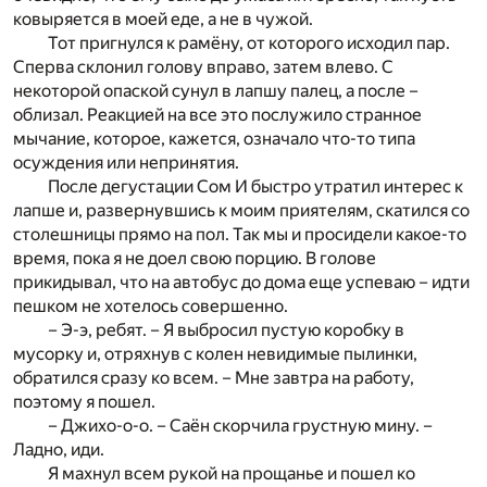
ковыряется в моей еде, а не в чужой.
Тот пригнулся к рамёну, от которого исходил пар.
Сперва склонил голову вправо, затем влево. С
некоторой опаской сунул в лапшу палец, а после –
облизал. Реакцией на все это послужило странное
мычание, которое, кажется, означало что-то типа
осуждения или непринятия.
После дегустации Сом И быстро утратил интерес к
лапше и, развернувшись к моим приятелям, скатился со
столешницы прямо на пол. Так мы и просидели какое-то
время, пока я не доел свою порцию. В голове
прикидывал, что на автобус до дома еще успеваю – идти
пешком не хотелось совершенно.
– Э-э, ребят. – Я выбросил пустую коробку в
мусорку и, отряхнув с колен невидимые пылинки,
обратился сразу ко всем. – Мне завтра на работу,
поэтому я пошел.
– Джихо-о-о. – Саён скорчила грустную мину. –
Ладно, иди.
Я махнул всем рукой на прощанье и пошел ко