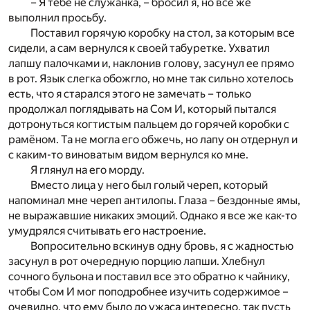
– Я тебе не служанка, – бросил я, но все же
выполнил просьбу.
Поставил горячую коробку на стол, за которым все
сидели, а сам вернулся к своей табуретке. Ухватил
лапшу палочками и, наклонив голову, засунул ее прямо
в рот. Язык слегка обожгло, но мне так сильно хотелось
есть, что я старался этого не замечать – только
продолжал поглядывать на Сом И, который пытался
дотронуться когтистым пальцем до горячей коробки с
рамёном. Та не могла его обжечь, но лапу он отдернул и
с каким-то виноватым видом вернулся ко мне.
Я глянул на его морду.
Вместо лица у него был голый череп, который
напоминал мне череп антилопы. Глаза – бездонные ямы,
не выражавшие никаких эмоций. Однако я все же как-то
умудрялся считывать его настроение.
Вопросительно вскинув одну бровь, я с жадностью
засунул в рот очередную порцию лапши. Хлебнул
сочного бульона и поставил все это обратно к чайнику,
чтобы Сом И мог поподробнее изучить содержимое –
очевидно, что ему было до ужаса интересно, так пусть