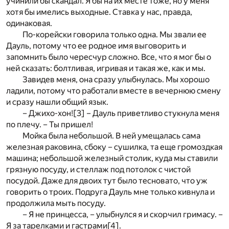
учинили бы скандал. Я бы на их месте тоже, но у меня
хотя бы имелись выходные. Ставка у нас, правда,
одинаковая.
По-корейски говорила только одна. Мы звали ее
Дауль, потому что ее родное имя выговорить и
запомнить было чересчур сложно. Все, что я мог бы о
ней сказать: болтливая, игривая и такая же, как и мы.
Завидев меня, она сразу улыбнулась. Мы хорошо
ладили, потому что работали вместе в вечернюю смену
и сразу нашли общий язык.
– Джихо-хон!
[3]
– Дауль приветливо стукнула меня
по плечу. – Ты пришел!
Мойка была небольшой. В ней умещалась сама
железная раковина, сбоку – сушилка, та еще громоздкая
машина; небольшой железный столик, куда мы ставили
грязную посуду, и стеллаж под потолок с чистой
посудой. Даже для двоих тут было тесновато, что уж
говорить о троих. Подруга Дауль мне только кивнула и
продолжила мыть посуду.
– Я не принцесса, – улыбнулся я и скорчил гримасу. –
Я за тарелками и гастрами
[4]
.