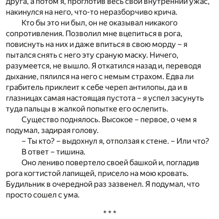
друга, а потом я, проглотив весь свой внутренний ужас,
накинулся на него, что-то неразборчиво крича.
Кто бы это ни был, он не оказывал никакого
сопротивления. Позволил мне вцепиться в рога,
повиснуть на них и даже впиться в свою морду – я
пытался снять с него эту сраную маску. Ничего,
разумеется, не вышло. Я откатился назад и, переводя
дыхание, пялился на него с немым страхом. Едва ли
грабитель приклеит к себе череп антилопы, да и в
глазницах самая настоящая пустота – я успел засунуть
туда пальцы в жалкой попытке его ослепить.
Существо поднялось. Высокое – первое, о чем я
подумал, задирая голову.
– Ты кто? – выдохнул я, отползая к стене. – Или что?
В ответ – тишина.
Оно лениво повертело своей башкой и, погладив
рога когтистой лапищей, присело на мою кровать.
Будильник в очередной раз зазвенел. Я подумал, что
просто сошел с ума.
* * *