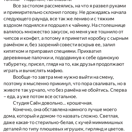
Все за столом рассмеялись, на что я развел руками
и примирительно склонил голову. Не дожидаясь начала
следующего раунда, все так же лениво и с тяжким
вздохом поднялся и подошел к чайнику. На столешнице
валялось множество закусок, но меня уже тошнило от
чипсов и конфет, а потому я приметил коробку с сырным
рамёном и, без зазрений совести вскрыв ее, залил
кипятком и приправил специями. Прихватил
деревянные палочки и, пододвинув к себе одинокую
табуретку, присел, глядя на то, как друзья продолжают
играть и вычислять мафию.
Вообще-то завтра мне нужно выйти на смену,
поэтому я мысленно прикинул, что пора сваливать, но в
животе так урчало, что без рамёна не обойтись. Сперва
– еда, а уже потом все остальное.
Студия Саён довольно… крошечная.
Конечно, она обставлена намного лучше моего
дома, который и домом-то назвать сложно. Светлая,
даже какая-то стерильно-белая, с кучей мимимишных
деталей по типу плюшевых игрушек, гирлянд и цветов.