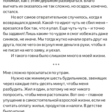
понимал, как с этим дерьмом разбираться. Благо
выгнать их оказалось не так сложно, но осадок, конечно,
остался.
Но вот самое отвратительное случилось, когда я
возвращался домой. Какой-то идиот чуть не сбил меня –
врезался в бок так, что я упал. Еще чуть-чуть – и точно
бы задавил! Лишь каким-то чудом я смог избежать даже
синяков, не иначе. Мы тогда жутко начали орать друг на
друга, после чего он всунул мне деньги в руки, чтобы я
не писал на него заяву, и уехал.
И такого говна было слишком много в моей жизни.
* * *
Мне сложно просыпаться по утрам.
Нужно как минимум шесть будильников, звенящих
через каждые пять-десять минут, чтобы меня
разбудить. Жил я один, а потому не мог никого
попросить, чтобы меня растолкали. Вот оно – главное
упущение в самостоятельной взрослой жизни, если не
считать оплату жилья, продуктов и налоги. В детстве
было круче.