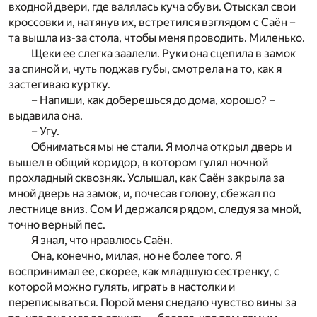
входной двери, где валялась куча обуви. Отыскал свои
кроссовки и, натянув их, встретился взглядом с Саён –
та вышла из-за стола, чтобы меня проводить. Миленько.
Щеки ее слегка заалели. Руки она сцепила в замок
за спиной и, чуть поджав губы, смотрела на то, как я
застегиваю куртку.
– Напиши, как доберешься до дома, хорошо? –
выдавила она.
– Угу.
Обниматься мы не стали. Я молча открыл дверь и
вышел в общий коридор, в котором гулял ночной
прохладный сквозняк. Услышал, как Саён закрыла за
мной дверь на замок, и, почесав голову, сбежал по
лестнице вниз. Сом И держался рядом, следуя за мной,
точно верный пес.
Я знал, что нравлюсь Саён.
Она, конечно, милая, но не более того. Я
воспринимал ее, скорее, как младшую сестренку, с
которой можно гулять, играть в настолки и
переписываться. Порой меня снедало чувство вины за