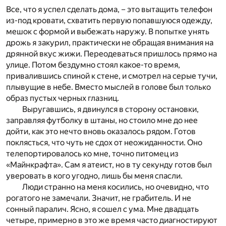
Все, что я успел сделать дома, – это вытащить телефон
из-под кровати, схватить первую попавшуюся одежду,
мешок с формой и выбежать наружу. В попытке унять
дрожь я закурил, практически не обращая внимания на
дрянной вкус жижи. Переодеваться пришлось прямо на
улице. Потом бездумно стоял какое-то время,
привалившись спиной к стене, и смотрел на серые тучи,
плывущие в небе. Вместо мыслей в голове был только
образ пустых черных глазниц.
Выругавшись, я двинулся в сторону остановки,
заправляя футболку в штаны, но стоило мне до нее
дойти, как это нечто вновь оказалось рядом. Готов
поклясться, что чуть не сдох от неожиданности. Оно
телепортировалось ко мне, точно питомец из
«Майнкрафта». Сам я атеист, но в ту секунду готов был
уверовать в кого угодно, лишь бы меня спасли.
Люди странно на меня косились, но очевидно, что
рогатого не замечали. Значит, не грабитель. И не
сонный паралич. Ясно, я сошел с ума. Мне двадцать
четыре, примерно в это же время часто диагностируют