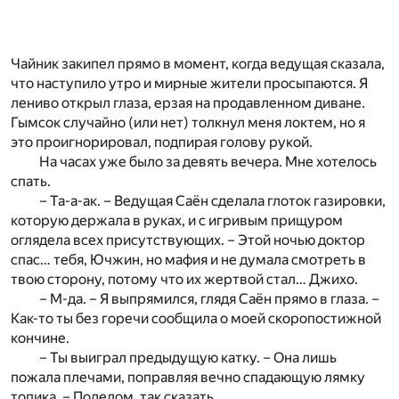
Чайник закипел прямо в момент, когда ведущая сказала,
что наступило утро и мирные жители просыпаются. Я
лениво открыл глаза, ерзая на продавленном диване.
Гымсок случайно (или нет) толкнул меня локтем, но я
это проигнорировал, подпирая голову рукой.
На часах уже было за девять вечера. Мне хотелось
спать.
– Та-а-ак. – Ведущая Саён сделала глоток газировки,
которую держала в руках, и с игривым прищуром
оглядела всех присутствующих. – Этой ночью доктор
спас… тебя, Ючжин, но мафия и не думала смотреть в
твою сторону, потому что их жертвой стал… Джихо.
– М-да. – Я выпрямился, глядя Саён прямо в глаза. –
Как-то ты без горечи сообщила о моей скоропостижной
кончине.
– Ты выиграл предыдущую катку. – Она лишь
пожала плечами, поправляя вечно спадающую лямку
топика. – Поделом, так сказать.