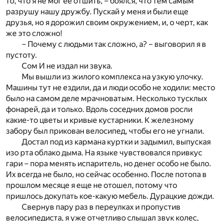
то, что я не мог ее отшить, – боялся, что тем самым
разрушу нашу дружбу. Пускай у меня и были еще
друзья, но я дорожил своим окружением, и, о черт, как
же это сложно!
– Почему с людьми так сложно, а? – выговорил я в
пустоту.
Сом И не издал ни звука.
Мы вышли из жилого комплекса на узкую улочку.
Машины тут не ездили, да и люди особо не ходили: место
было на самом деле мрачноватым. Несколько тусклых
фонарей, да и только. Вдоль соседних домов росли
какие-то цветы и кривые кустарники. К железному
забору был прикован велосипед, чтобы его не угнали.
Достал под из кармана куртки и задымил, выпуская
изо рта облако дыма. На языке чувствовался привкус
гари – пора менять испаритель, но денег особо не было.
Их всегда не было, но сейчас особенно. После потопа в
прошлом месяце я еще не отошел, потому что
пришлось докупать кое-какую мебель. Дурацкие дожди.
Свернув пару раз в переулках и пропустив
велосипедиста, я уже отчетливо слышал звук колес,