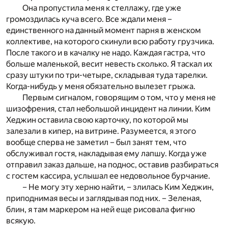
Она пропустила меня к стеллажу, где уже
громоздилась куча всего. Все ждали меня –
единственного на данный момент парня в женском
коллективе, на которого скинули всю работу грузчика.
После такого и в качалку не надо. Каждая гастра, что
больше маленькой, весит невесть сколько. Я таскал их
сразу штуки по три-четыре, складывая туда тарелки.
Когда-нибудь у меня обязательно вылезет грыжа.
Первым сигналом, говорящим о том, что у меня не
шизофрения, стал небольшой инцидент на линии. Ким
Хеджин оставила свою карточку, по которой мы
залезали в кипер, на витрине. Разумеется, я этого
вообще сперва не заметил – был занят тем, что
обслуживал гостя, накладывая ему лапшу. Когда уже
отправил заказ дальше, на поднос, оставив разбираться
с гостем кассира, услышал ее недовольное бурчание.
– Не могу эту херню найти, – злилась Ким Хеджин,
приподнимая весы и заглядывая под них. – Зеленая,
блин, я там маркером на ней еще рисовала фигню
всякую.