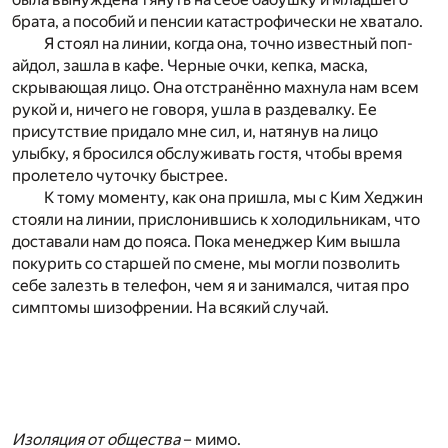
брата, а пособий и пенсии катастрофически не хватало.
Я стоял на линии, когда она, точно известный поп-
айдол, зашла в кафе. Черные очки, кепка, маска,
скрывающая лицо. Она отстранённо махнула нам всем
рукой и, ничего не говоря, ушла в раздевалку. Ее
присутствие придало мне сил, и, натянув на лицо
улыбку, я бросился обслуживать гостя, чтобы время
пролетело чуточку быстрее.
К тому моменту, как она пришла, мы с Ким Хеджин
стояли на линии, прислонившись к холодильникам, что
доставали нам до пояса. Пока менеджер Ким вышла
покурить со старшей по смене, мы могли позволить
себе залезть в телефон, чем я и занимался, читая про
симптомы шизофрении. На всякий случай.
Изоляция от общества
– мимо.