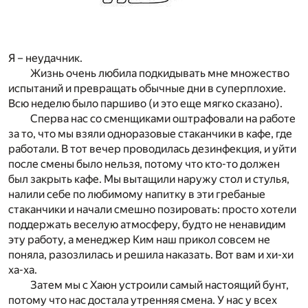
Я – неудачник.
Жизнь очень любила подкидывать мне множество
испытаний и превращать обычные дни в суперплохие.
Всю неделю было паршиво (и это еще мягко сказано).
Сперва нас со сменщиками оштрафовали на работе
за то, что мы взяли одноразовые стаканчики в кафе, где
работали. В тот вечер проводилась дезинфекция, и уйти
после смены было нельзя, потому что кто-то должен
был закрыть кафе. Мы вытащили наружу стол и стулья,
налили себе по любимому напитку в эти гребаные
стаканчики и начали смешно позировать: просто хотели
поддержать веселую атмосферу, будто не ненавидим
эту работу, а менеджер Ким наш прикол совсем не
поняла, разозлилась и решила наказать. Вот вам и хи-хи
ха-ха.
Затем мы с Хаюн устроили самый настоящий бунт,
потому что нас достала утренняя смена. У нас у всех