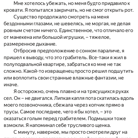
Мне хотелось убежать, но меня будто придавило к
кровати. Я попытался закричать, но не смог открыть рот.
Существо продолжало смотреть на меня
бездонными глазами, не шевелясь, не моргая, не делая
ровным счетом ничего. Единственное, что отличало его
от манекена или большой игрушки, – тяжелое,
размеренное дыхание.
Отбросив предположение о сонном параличе, я
пришел к выводу, что это грабитель. Все-таки я жил в
полуподвальной квартире, забраться ко мне не так
сложно. Какой-то извращенец просто решил подшутить
или воплотить свои странные влажные фантазии, не
иначе.
Я осторожно, очень плавно и на трясущихся руках
сел. Он – не двигался. Липкая капля пота скатилась вдоль
моего позвоночника, сбежала через копчик прямо в
трусы. Самое последнее, чего я бы хотел, – это
оказаться голым перед грабителем. Подмышки тоже
взмокли. Я напоминал себе трусливого щенка.
С минуту, наверное, мы просто смотрели друг на