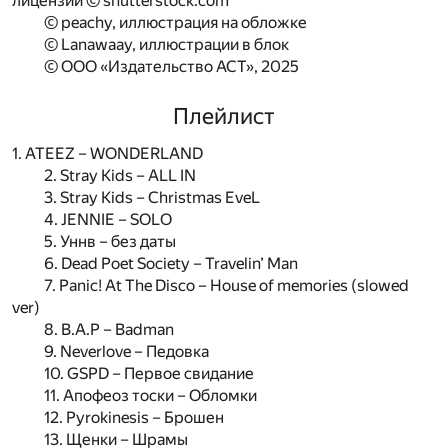
лицензии © shutterstock.com
© peachy, иллюстрация на обложке
© Lanawaay, иллюстрации в блок
© ООО «Издательство АСТ», 2025
Плейлист
1. ATEEZ – WONDERLAND
2. Stray Kids – ALL IN
3. Stray Kids – Christmas EveL
4. JENNIE – SOLO
5. Уннв – без даты
6. Dead Poet Society – Travelin’ Man
7. Panic! At The Disco – House of memories (slowed
ver)
8. B.A.P – Badman
9. Neverlove – Педовка
10. GSPD – Первое свидание
11. Апофеоз тоски – Обломки
12. Pyrokinesis – Брошен
13. Щенки – Шрамы