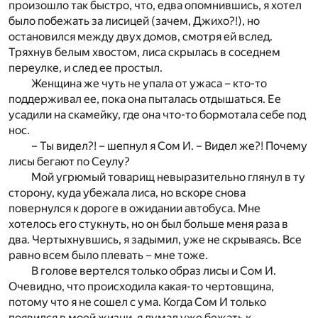
произошло так быстро, что, едва опомнившись, я хотел
было побежать за лисицей (зачем, Джихо?!), но
остановился между двух домов, смотря ей вслед.
Тряхнув белым хвостом, лиса скрылась в соседнем
переулке, и след ее простыл.
Женщина же чуть не упала от ужаса – кто-то
поддерживал ее, пока она пыталась отдышаться. Ее
усадили на скамейку, где она что-то бормотала себе под
нос.
– Ты видел?! – шепнул я Сом И. – Видел же?! Почему
лисы бегают по Сеулу?
Мой угрюмый товарищ невыразительно глянул в ту
сторону, куда убежала лиса, но вскоре снова
повернулся к дороге в ожидании автобуса. Мне
хотелось его стукнуть, но он был больше меня раза в
два. Чертыхнувшись, я задымил, уже не скрываясь. Все
равно всем было плевать – мне тоже.
В голове вертелся только образ лисы и Сом И.
Очевидно, что происходила какая-то чертовщина,
потому что я не сошел с ума. Когда Сом И только
появился в моей жизни, я думал уже бежать к