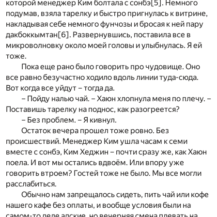
которой менеджер Ким болтала с сонбэ
[5]
. Немного
подумав, взяла тарелку и быстро пригнулась к витрине,
накладывая себе немного фунчозы и бросая к ней пару
дакбоккымтан
[6]
. Развернувшись, поставила все в
микроволновку около моей головы и улыбнулась. Я ей
тоже.
Пока еще рано было говорить про чудовище. Оно
все равно безучастно ходило вдоль линии туда-сюда.
Вот когда все уйдут – тогда да.
– Пойду налью чай. – Хаюн хлопнула меня по плечу. –
Поставишь тарелку на поднос, как разогреется?
– Без проблем. – Я кивнул.
Остаток вечера прошел тоже ровно. Без
происшествий. Менеджер Ким ушла часам к семи
вместе с сонбэ, Ким Хеджин – почти сразу же, как Хаюн
поела. И вот мы остались вдвоём. Или впору уже
говорить втроем? Гостей тоже не было. Мы все могли
расслабиться.
Обычно нам запрещалось сидеть, пить чай или кофе
нашего кафе без оплаты, и вообще условия были на
самом-то деле адские, но вечерняя смена плевать на