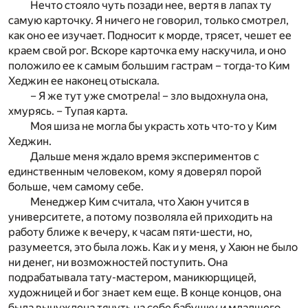
Нечто стояло чуть позади нее, вертя в лапах ту
самую карточку. Я ничего не говорил, только смотрел,
как оно ее изучает. Подносит к морде, трясет, чешет ее
краем свой рог. Вскоре карточка ему наскучила, и оно
положило ее к самым большим гастрам – тогда-то Ким
Хеджин ее наконец отыскала.
– Я же тут уже смотрела! – зло выдохнула она,
хмурясь. – Тупая карта.
Моя шиза не могла бы украсть хоть что-то у Ким
Хеджин.
Дальше меня ждало время экспериментов с
единственным человеком, кому я доверял порой
больше, чем самому себе.
Менеджер Ким считала, что Хаюн учится в
университете, а потому позволяла ей приходить на
работу ближе к вечеру, к часам пяти-шести, но,
разумеется, это была ложь. Как и у меня, у Хаюн не было
ни денег, ни возможностей поступить. Она
подрабатывала тату-мастером, маникюрщицей,
художницей и бог знает кем еще. В конце концов, она
была вынуждена тянуть на себе бабушку и младшего