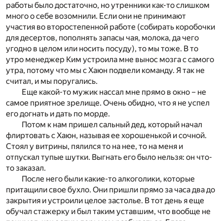
работы было достаточно, но утренники как-то слишком
много о себе возомнили. Если они не принимают
участия во второстепенной работе (собирать коробочки
для десертов, пополнять запасы чая, молока, да чего
угодно в целом или носить посуду), то мы тоже. В то
утро менеджер Ким устроила мне вынос мозга с самого
утра, потому что мы с Хаюн подвели команду. Я так не
считал, и мы поругались.
Еще какой-то мужик нассал мне прямо в окно – не
самое приятное зрелище. Очень обидно, что я не успел
его догнать и дать по морде.
Потом к нам пришел сальный дед, который начал
флиртовать с Хаюн, называя ее хорошенькой и сочной.
Стоял у витрины, пялился то на нее, то на меня и
отпускал тупые шутки. Выгнать его было нельзя: он что-
то заказал.
После него были какие-то алкоголики, которые
притащили свое бухло. Они пришли прямо за часа два до
закрытия и устроили целое застолье. В тот день я еще
обучал стажерку и был таким уставшим, что вообще не