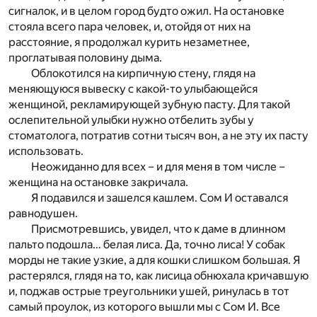
сигналок, и в целом город будто ожил. На остановке
стояла всего пара человек, и, отойдя от них на
расстояние, я продолжал курить незаметнее,
проглатывая половину дыма.
Облокотился на кирпичную стену, глядя на
меняющуюся вывеску с какой-то улыбающейся
женщиной, рекламирующей зубную пасту. Для такой
ослепительной улыбки нужно отбелить зубы у
стоматолога, потратив сотни тысяч вон, а не эту их пасту
использовать.
Неожиданно для всех – и для меня в том числе –
женщина на остановке закричала.
Я подавился и зашелся кашлем. Сом И оставался
равнодушен.
Присмотревшись, увидел, что к даме в длинном
пальто подошла… белая лиса. Да, точно лиса! У собак
морды не такие узкие, а для кошки слишком большая. Я
растерялся, глядя на то, как лисица обнюхала кричавшую
и, поджав острые треугольники ушей, ринулась в тот
самый проулок, из которого вышли мы с Сом И. Все