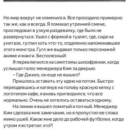
Но мир вокруг не изменился. Все проходило примерно
так же, как и всегда. Я помахал утренней смене,
проследовал в узкую раздевалку, где было не
развернуться. Ушел с формой в туалет, где, сидя на
унитазе, гуглил хоть что-то, отдаленно напоминавшее
этого монстра. Гугл же выдавал только персонажей
аниме и манги. Бесполезный!
Я переключился на симптомы шизофрении, когда
услышал голос менеджера Ким за дверью:
– Где Джихо, он еще не вышел?
Пришлось оставить эту идею на потом. Быстро
переодевшись и натянув на голову красную кепку с
логотипом кафе, я вновь притворился, что все
нормально. Очень не хотелось оставаться одному.
На линию я вышел помятый и потный. Менеджер
Ким сделала мне замечание, но я пропустил ее слова
мимо ушей. Какое мне дело до рабочей футболки, когда
утром я встретил
это
?!