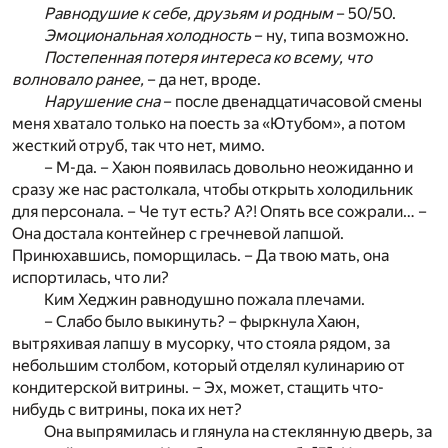
Равнодушие к себе, друзьям и родным
– 50/50.
Эмоциональная холодность
– ну, типа возможно.
Постепенная потеря интереса ко всему, что
волновало ранее,
– да нет, вроде.
Нарушение сна
– после двенадцатичасовой смены
меня хватало только на поесть за «Ютубом», а потом
жесткий отруб, так что нет, мимо.
– М-да. – Хаюн появилась довольно неожиданно и
сразу же нас растолкала, чтобы открыть холодильник
для персонала. – Че тут есть? А?! Опять все сожрали… –
Она достала контейнер с гречневой лапшой.
Принюхавшись, поморщилась. – Да твою мать, она
испортилась, что ли?
Ким Хеджин равнодушно пожала плечами.
– Слабо было выкинуть? – фыркнула Хаюн,
вытряхивая лапшу в мусорку, что стояла рядом, за
небольшим столбом, который отделял кулинарию от
кондитерской витрины. – Эх, может, стащить что-
нибудь с витрины, пока их нет?
Она выпрямилась и глянула на стеклянную дверь, за