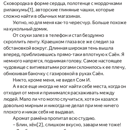
Сковородка в форме сердца, полотенце с мордочками
рилаккумы
[1]
, авторские глиняные чашки, которые
сложно найти в обычных магазинах.
Уютно, но для меня как-то чересчур. Больше похоже
на кукольный домик.
От скуки залез в телефон и стал бездумно
скроллить ленту. Краешком глаза все же следил за
обстановкой вокруг. Длинная широкая тень вышла
вперед, приблизившись прямо-таки вплотную к Саён. Я
немного напрягся, поднимая голову. Самое настоящее
чудовище с витиеватыми рогами склонилось к ее плечу,
обнюхивая баночку с газировкой в руках Саён.
Никто, кроме меня, не видел Сом И.
А я все еще иногда не мог найти себе места, когда он
отходил от меня и принимался расхаживать между
людей. Мало ли что могло случиться, хотя он казался
довольно мирным и никогда не делал при мне ничего
плохого и никак себя не выдавал.
Аромат рамёна пропитал всю студию.
– Блин, хён
[2]
, слишком вкусно, завари мне тоже!