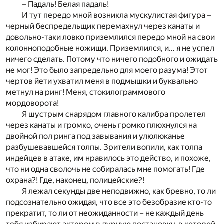
– Падаль! Белая падаль!
И тут передо мной возникла мускулистая фигура –
черный беспредельщик перемахнул через канаты и
довольно-таки ловко приземлился передо мной на свои
колонноподобные ножищи. Приземлился, и… я не успел
ничего сделать. Потому что ничего подобного и ожидать
не мог! Это было запредельно для моего разума! Этот
чертов йети ухватил меня в подмышки и буквально
метнул на ринг! Меня, стокилограммового
мордоворота!
Я шустрым снарядом главного калибра пролетел
через канаты и громко, очень громко плюхнулся на
двойной пол ринга под завывания и улюлюканье
разбушевавшейся толпы. Зрители вопили, как толпа
индейцев в атаке, им нравилось это действо, и похоже,
что ни одна сволочь не собиралась мне помогать! Где
охрана?! Где, наконец, полицейские?!
Я лежал секунды две неподвижно, как бревно, то ли
подсознательно ожидая, что все это безобразие кто-то
прекратит, то ли от неожиданности – не каждый день