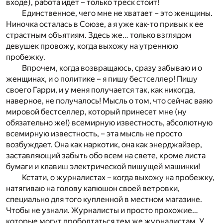
входе), работа идет – только треск стоит!
Единственное, чего мне не хватает – это женщины.
Ниночка осталась в Союзе, а я уже как-то привык к ее
страстным объятиям. Здесь же… только взглядом
девушек провожу, когда выхожу на утреннюю
пробежку.
Впрочем, когда возвращаюсь, сразу забываю и о
женщинах, и о политике – я пишу бестселлер! Пишу
своего Гарри, и у меня получается так, как никогда,
наверное, не получалось! Мысль о том, что сейчас ваяю
мировой бестселлер, который принесет мне (ну
обязательно же!) всемирную известность, абсолютную
всемирную известность, – эта мысль не просто
возбуждает. Она как наркотик, она как энерджайзер,
заставляющий забыть обо всем на свете, кроме листа
бумаги и клавиш электрической пишущей машинки!
Кстати, о журналистах – когда выхожу на пробежку,
натягиваю на голову капюшон своей ветровки,
специально для того купленной в местном магазине.
Чтобы не узнали. Журналисты и просто прохожие…
которые могут проболтаться тем же журналистам. У