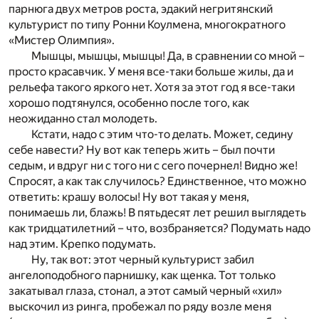
парнюга двух метров роста, эдакий негритянский
культурист по типу Ронни Коулмена, многократного
«Мистер Олимпия».
Мышцы, мышцы, мышцы! Да, в сравнении со мной –
просто красавчик. У меня все-таки больше жилы, да и
рельефа такого яркого нет. Хотя за этот год я все-таки
хорошо подтянулся, особенно после того, как
неожиданно стал молодеть.
Кстати, надо с этим что-то делать. Может, седину
себе навести? Ну вот как теперь жить – был почти
седым, и вдруг ни с того ни с сего почернел! Видно же!
Спросят, а как так случилось? Единственное, что можно
ответить: крашу волосы! Ну вот такая у меня,
понимаешь ли, блажь! В пятьдесят лет решил выглядеть
как тридцатилетний – что, возбраняется? Подумать надо
над этим. Крепко подумать.
Ну, так вот: этот черный культурист забил
ангелоподобного парнишку, как щенка. Тот только
закатывал глаза, стонал, а этот самый черный «хил»
выскочил из ринга, пробежал по ряду возле меня