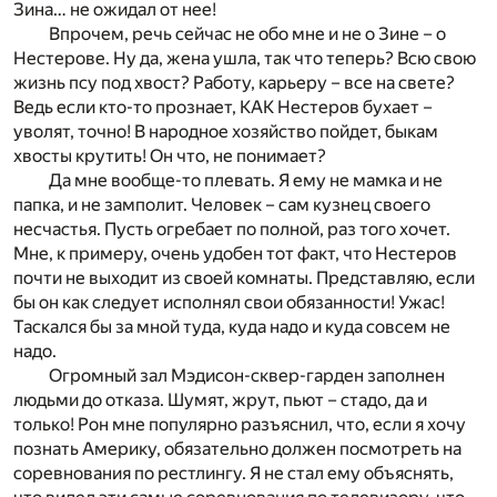
Зина… не ожидал от нее!
Впрочем, речь сейчас не обо мне и не о Зине – о
Нестерове. Ну да, жена ушла, так что теперь? Всю свою
жизнь псу под хвост? Работу, карьеру – все на свете?
Ведь если кто-то прознает, КАК Нестеров бухает –
уволят, точно! В народное хозяйство пойдет, быкам
хвосты крутить! Он что, не понимает?
Да мне вообще-то плевать. Я ему не мамка и не
папка, и не замполит. Человек – сам кузнец своего
несчастья. Пусть огребает по полной, раз того хочет.
Мне, к примеру, очень удобен тот факт, что Нестеров
почти не выходит из своей комнаты. Представляю, если
бы он как следует исполнял свои обязанности! Ужас!
Таскался бы за мной туда, куда надо и куда совсем не
надо.
Огромный зал Мэдисон-сквер-гарден заполнен
людьми до отказа. Шумят, жрут, пьют – стадо, да и
только! Рон мне популярно разъяснил, что, если я хочу
познать Америку, обязательно должен посмотреть на
соревнования по рестлингу. Я не стал ему объяснять,