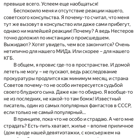
превыше всего. Успеем еще наобщаться!
Беспокоило меня и отсутствие реакции нашего,
советского консульства. Я почему-то считал, что меня
тут же вызовут в консульство или даже сами прибегут,
однако ни малейшей реакции! Почему? А ведь Нестеров
точно доложил по инстанции о происшедшем.
Выжидают? Хотят увидеть, чем все закончится? Очень
нетипично для нашего МИДа. Или скорее – для нашего
КГБ.
В общем, я провис где-то в пространстве. И домой
лететь не могу – не пускают, ведь расследование
прокуратуры продлится как минимум месяц, и страна
Советов почему-то не особо интересуется судьбой
своего блудного сына. Даже как-то обидно. Я вообще-то
не из последних, не какой-то там бомж! Известный
писатель, один из самых популярных фантастов в СССР,
если только не самый популярный…
В принципе, пока что не особо и страдаю. А чего мне
страдать? Есть-пить хватает, жилье – вполне приличное
(дом вроде нашей девятиэтажки, с консьержем на