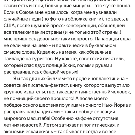
славы есть и свои, большущие минусы… это я уже понял.
Если в Союзе мне нравилось, когда меня узнавали
случайные люди (по фото на обложке книги), то здесь, в
США, после шумной пресс-конференции, обошедшей
все телекомпании страны (и не только этой страны!),
мне пришлось довольно-таки непросто. Папарацци едва
не сели мне на шею – и практически в буквальном
смысле слова. Кидались на меня, как обезьяны в
Таиланде на туристов. Ну как же, советский писатель,
который спас двух полицейских, голыми руками
расправившись с бандой черных!
Я и так для них был чем-то вроде инопланетянина –
советский писатель-фантаст, книгу которого выпустило
крупное издательство, так еще и таинственный человек,
не помнящий своего прошлого! А после моего
победоносного шествия по улицам ночного Нью-Йорка и
расправы над бандитами – так и вообще сенсация
мирового масштаба! Особенно на фоне отсутствия
летних новостей. Летом затихает и политическая, и
экономическая жизнь – так бывает всегда и во все