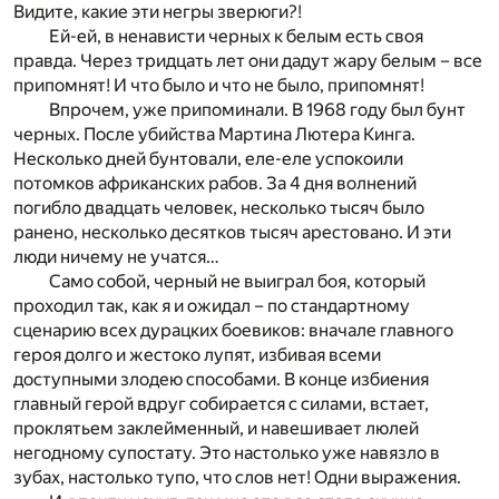
Видите, какие эти негры зверюги?!
Ей-ей, в ненависти черных к белым есть своя
правда. Через тридцать лет они дадут жару белым – все
припомнят! И что было и что не было, припомнят!
Впрочем, уже припоминали. В 1968 году был бунт
черных. После убийства Мартина Лютера Кинга.
Несколько дней бунтовали, еле-еле успокоили
потомков африканских рабов. За 4 дня волнений
погибло двадцать человек, несколько тысяч было
ранено, несколько десятков тысяч арестовано. И эти
люди ничему не учатся…
Само собой, черный не выиграл боя, который
проходил так, как я и ожидал – по стандартному
сценарию всех дурацких боевиков: вначале главного
героя долго и жестоко лупят, избивая всеми
доступными злодею способами. В конце избиения
главный герой вдруг собирается с силами, встает,
проклятьем заклейменный, и навешивает люлей
негодному супостату. Это настолько уже навязло в
зубах, настолько тупо, что слов нет! Одни выражения.