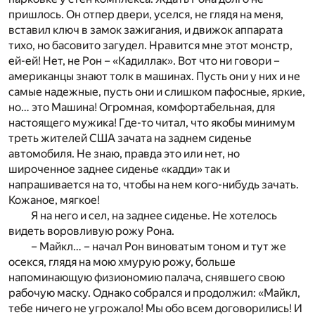
пришлось. Он отпер двери, уселся, не глядя на меня,
вставил ключ в замок зажигания, и движок аппарата
тихо, но басовито загудел. Нравится мне этот монстр,
ей-ей! Нет, не Рон – «Кадиллак». Вот что ни говори –
американцы знают толк в машинах. Пусть они у них и не
самые надежные, пусть они и слишком пафосные, яркие,
но… это Машина! Огромная, комфортабельная, для
настоящего мужика! Где-то читал, что якобы минимум
треть жителей США зачата на заднем сиденье
автомобиля. Не знаю, правда это или нет, но
широченное заднее сиденье «кадди» так и
напрашивается на то, чтобы на нем кого-нибудь зачать.
Кожаное, мягкое!
Я на него и сел, на заднее сиденье. Не хотелось
видеть воровливую рожу Рона.
– Майкл… – начал Рон виноватым тоном и тут же
осекся, глядя на мою хмурую рожу, больше
напоминающую физиономию палача, снявшего свою
рабочую маску. Однако собрался и продолжил: «Майкл,
тебе ничего не угрожало! Мы обо всем договорились! И