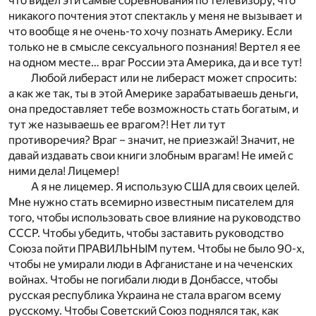
что видел эти самые соревнования по телевизору, что
никакого почтения этот спектакль у меня не вызывает и
что вообще я не очень-то хочу познать Америку. Если
только не в смысле сексуального познания! Вертел я ее
на одном месте… враг России эта Америка, да и все тут!
Любой либераст или не либераст может спросить:
а как же так, ты в этой Америке зарабатываешь деньги,
она предоставляет тебе возможность стать богатым, и
тут же называешь ее врагом?! Нет ли тут
противоречия? Враг – значит, не приезжай! Значит, не
давай издавать свои книги злобным врагам! Не имей с
ними дела! Лицемер!
А я не лицемер. Я использую США для своих целей.
Мне нужно стать всемирно известным писателем для
того, чтобы использовать свое влияние на руководство
СССР. Чтобы убедить, чтобы заставить руководство
Союза пойти ПРАВИЛЬНЫМ путем. Чтобы не было 90-х,
чтобы не умирали люди в Афганистане и на чеченских
войнах. Чтобы не погибали люди в Донбассе, чтобы
русская республика Украина не стала врагом всему
русскому. Чтобы Советский Союз поднялся так, как