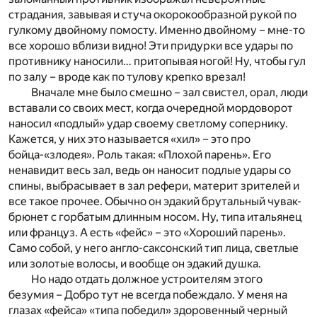
страдания, завывая и стуча окорокообразной рукой по
гулкому двойному помосту. Именно двойному – мне-то
все хорошо вблизи видно! Эти придурки все удары по
противнику наносили… притопывая ногой! Ну, чтобы гул
по залу – вроде как по тулову крепко врезал!
Вначале мне было смешно – зал свистел, орал, люди
вставали со своих мест, когда очередной мордоворот
наносил «подлый» удар своему светлому сопернику.
Кажется, у них это называется «хил» – это про
бойца-«злодея». Роль такая: «Плохой парень». Его
ненавидит весь зал, ведь он наносит подлые удары со
спины, выбрасывает в зал рефери, материт зрителей и
все такое прочее. Обычно он эдакий брутальный чувак-
брюнет с горбатым длинным носом. Ну, типа итальянец
или француз. А есть «фейс» – это «Хороший парень».
Само собой, у него англо-саксонский тип лица, светлые
или золотые волосы, и вообще он эдакий душка.
Но надо отдать должное устроителям этого
безумия – Добро тут не всегда побеждало. У меня на
глазах «фейса» «типа победил» здоровенный черный