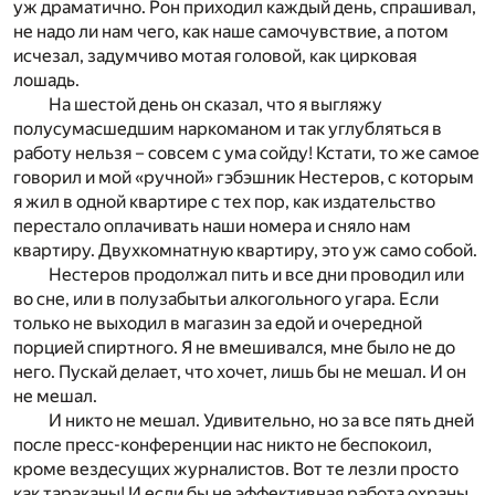
уж драматично. Рон приходил каждый день, спрашивал,
не надо ли нам чего, как наше самочувствие, а потом
исчезал, задумчиво мотая головой, как цирковая
лошадь.
На шестой день он сказал, что я выгляжу
полусумасшедшим наркоманом и так углубляться в
работу нельзя – совсем с ума сойду! Кстати, то же самое
говорил и мой «ручной» гэбэшник Нестеров, с которым
я жил в одной квартире с тех пор, как издательство
перестало оплачивать наши номера и сняло нам
квартиру. Двухкомнатную квартиру, это уж само собой.
Нестеров продолжал пить и все дни проводил или
во сне, или в полузабытьи алкогольного угара. Если
только не выходил в магазин за едой и очередной
порцией спиртного. Я не вмешивался, мне было не до
него. Пускай делает, что хочет, лишь бы не мешал. И он
не мешал.
И никто не мешал. Удивительно, но за все пять дней
после пресс-конференции нас никто не беспокоил,
кроме вездесущих журналистов. Вот те лезли просто
как тараканы! И если бы не эффективная работа охраны