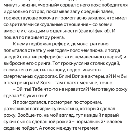
минуты жизни, «черный» сорвал с него пояс победителя
и довольно потряс, показывая залу средний палец,
торжествующе хохоча и громогласно заявляя, что имел
со зрителями сексуальные отношения – со всеми
вместе и с каждым в отдельности (фак ю! фак ю!). И
пошел по периметру ринга.
К нему подбежал рефери, демонстративно
попытался отнять у «негодяя» пояс чемпиона, и тогда
злодей схватил рефери (кстати, немаленького парня!) и
выбросил его с ринга! Тот грохнулся на столик судей,
сломал его и застыл на полу, подергиваясь в
смертельных судорогах. Блин! Вот же актеры, а?! Им бы
в театре играть! Хотя… там платят меньше, точно.
– Эй, ты! Тебе что-то не нравится?! Чего такую рожу
сделал?! Сукин сын!
Я проморгался, посмотрел по сторонам,
разыскивая взглядом сукина сына, который сделал
рожу. Вообще-то, на мой взгляд, тут каждый первый
сукин сын со сделанной рожей – нормальный человек
сюда не пойдет. А голос между тем гремел: