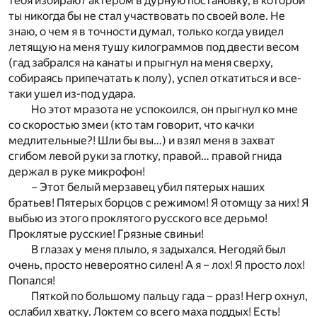
тебя избирают актером в дурную постановку, в которой
ты никогда бы не стал участвовать по своей воле. Не
знаю, о чем я в точности думал, только когда увидел
летящую на меня тушу килограммов под двести весом
(гад забрался на канаты и прыгнул на меня сверху,
собираясь припечатать к полу), успел откатиться и все-
таки ушел из-под удара.
Но этот мразота не успокоился, он прыгнул ко мне
со скоростью змеи (кто там говорит, что качки
медлительные?! Шли бы вы…) и взял меня в захват
сгибом левой руки за глотку, правой… правой гнида
держал в руке микрофон!
– Этот белый мерзавец убил пятерых наших
братьев! Пятерых борцов с режимом! Я отомщу за них! Я
выбью из этого проклятого русского все дерьмо!
Проклятые русские! Грязные свиньи!
В глазах у меня плыло, я задыхался. Негодяй был
очень, просто невероятно силен! А я – лох! Я просто лох!
Попался!
Пяткой по большому пальцу гада – рраз! Негр охнул,
ослабил хватку. Локтем со всего маха поддых! Есть!