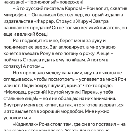
наказано! «Черножопый» повержен!
– Это русский писатель Карпов! – Рон вопит, схватив
микрофон. – Он написал бестселлер, который издали в
издательстве «Фаррар, Страус и Жиру»! Завтра
начинаются продажи! Он не только великий писатель, он
еще и великий боец!
Рон подходит ко мне, берет меня за руку и
поднимает ее вверх. Зал аплодирует, а мне ужасно
хочется въехать Рону в его поганую рожу. А еще –
поймать Страуса и дать ему по яйцам. А потом в
сопатку! А потом…
Но я пролезаю между канатами, иду на выход и не
оглядываюсь, чтобы посмотреть – успевает за мной Рон
или нет. Люди вокруг шумят, кричат что-то вроде:
«Молодец, русский! Крутой мужик! Парень, у тебя
стальные яйца!» – но я не обращаю на них внимания.
Внутри у меня все кипит, да так, что я готов взорваться,
и это выльется в хороший мордобой. Мне нужно
успокоиться.
«Кадиллак» Рона стоял там, где он его поставил – на
парковке у стен комплекса. Ждать Рона долго не