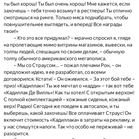
ты был хорош! Ты был очень хорош! Мне кажется, если
захочешь – тебя точно возьмут в рестлеры! Ты отлично
смотришься на ринге. Только мяса поднабрать, чтобы
повнушительнее выглядеть, и вперед! Все награды
твои!»
– Кто это все придумал? – мрачно спросил я, глядя
на пролетающие мимо витрины магазинов, вывески, на
толпы людей, спешащих по своим делам, – обычную
толпу обычного американского мегаполиса.
– Мы со Страусом… – пожал плечами Рон, – он
предложил идею, я ее разработал, со всеми
договорился. Кстати! – Он оживился. – За этот бой тебе –
приз! «Кадиллак»! Ты же мечтал о «кадди» – так вот тебе
«Кадиллак Де Вилль»! Как ты хотел! С открытым верхом!
С полной комплектацией – кожаные сиденья, кожаный
верх! Радио! Сегодня же поедем в автосалон, и ты
выберешь, какой захочешь! Все оплачивает Страус! Он
включит стоимость «Кадиллака» в затраты на рекламу, и
у нас спишутся налоги. Так что особо не переживай – не
разорится.