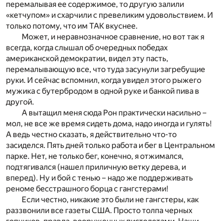
перемалывая ее содержимое, то другую залили
«кетчупом» и схарчили с превеликим удовольствием. И
только потому, что им ТАК вкуснее.
Может, и неравнозначное сравнение, но вот так я
всегда, когда слышал об очередных победах
американской демократии, видел эту пасть,
перемалывающую все, что туда засунули загребущие
руки. И сейчас вспомнил, когда увидел этого рыжего
мужика с бутербродом в одной руке и банкой пива в
другой.
А вытащил меня сюда Рон практически насильно –
мол, не все же время сидеть дома, надо иногда и гулять!
А ведь честно сказать, я действительно что-то
засиделся. Пять дней только работа и бег в Центральном
парке. Нет, не только бег, конечно, я отжимался,
подтягивался (нашел приличную ветку дерева, и
вперед). Ну и бой с тенью – надо же поддерживать
реноме бесстрашного борца с гангстерами!
Если честно, никакие это были не гангстеры, как
раззвонили все газеты США. Просто толпа черных