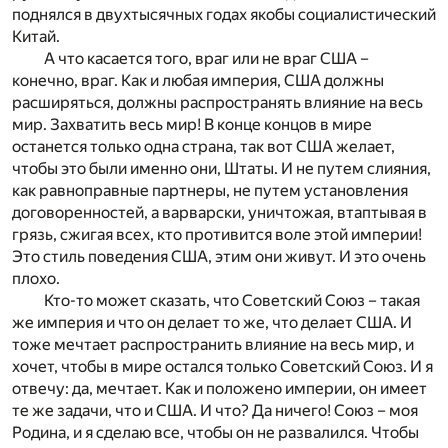
поднялся в двухтысячных годах якобы социалистический
Китай.
А что касается того, враг или не враг США –
конечно, враг. Как и любая империя, США должны
расширяться, должны распространять влияние на весь
мир. Захватить весь мир! В конце концов в мире
останется только одна страна, так вот США желает,
чтобы это были именно они, Штаты. И не путем слияния,
как равноправные партнеры, не путем установления
договоренностей, а варварски, уничтожая, втаптывая в
грязь, сжигая всех, кто противится воле этой империи!
Это стиль поведения США, этим они живут. И это очень
плохо.
Кто-то может сказать, что Советский Союз – такая
же империя и что он делает то же, что делает США. И
тоже мечтает распространить влияние на весь мир, и
хочет, чтобы в мире остался только Советский Союз. И я
отвечу: да, мечтает. Как и положено империи, он имеет
те же задачи, что и США. И что? Да ничего! Союз – моя
Родина, и я сделаю все, чтобы он не развалился. Чтобы