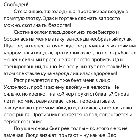
Свободен!
Отскакиваю, тяжело дыша, проталкивая воздух в
помятую глотку. Эдак и гортань сломать запросто
можно, скотина ты безрогая!
Скотина оклемалась довольно-таки быстро и
бросилась на меня в атаку, занося дынеобразный кулак.
Шустро, но недостаточно шустро для меня. Бью прямым
ударом ноги под дых, противник охает, но не вырубается
– очень сильный пресс, не так просто пробить. Да и
тренированный, точно. Не все у них тут спектакль! На
этом спектакле куча народа лишилась здоровья!
Распрямляется и тут же бьет меня в лицо!
Уклоняюсь, пробиваю ему двойку – в челюсть. Не
сильно, но крепко – на кой черт руки отбивать? Снова
летит ко мне, размахивается и… перехватываю,
закручиваю приемом айкидо и, натужась, выбрасываю
его с ринга! Противник грохается на пол, содрогается и
теряет сознание.
По ушам снова бьет рев толпы – до этого я его не
замечал. Люди визжат, прыгают – ну как же, Зло