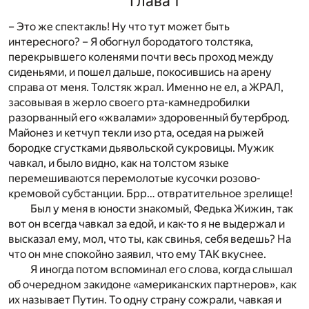
Глава 1
– Это же спектакль! Ну что тут может быть
интересного? – Я обогнул бородатого толстяка,
перекрывшего коленями почти весь проход между
сиденьями, и пошел дальше, покосившись на арену
справа от меня. Толстяк жрал. Именно не ел, а ЖРАЛ,
засовывая в жерло своего рта-камнедробилки
разорванный его «жвалами» здоровенный бутерброд.
Майонез и кетчуп текли изо рта, оседая на рыжей
бородке сгустками дьявольской сукровицы. Мужик
чавкал, и было видно, как на толстом языке
перемешиваются перемолотые кусочки розово-
кремовой субстанции. Брр… отвратительное зрелище!
Был у меня в юности знакомый, Федька Жижин, так
вот он всегда чавкал за едой, и как-то я не выдержал и
высказал ему, мол, что ты, как свинья, себя ведешь? На
что он мне спокойно заявил, что ему ТАК вкуснее.
Я иногда потом вспоминал его слова, когда слышал
об очередном закидоне «американских партнеров», как
их называет Путин. То одну страну сожрали, чавкая и