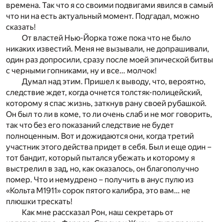
времена. Так что я со своими подвигами явился в самый
что ни на есть актуальный момент. Подгадал, можно
сказать!
От властей Нью-Йорка тоже пока что не было
никаких известий. Меня не вызывали, не допрашивали,
один раз допросили, сразу после моей эпической битвы
с черными гопниками, ну и все… молчок!
Думал над этим. Пришел к выводу, что, вероятно,
следствие ждет, когда очнется толстяк-полицейский,
которому я спас жизнь, заткнув рану своей рубашкой.
Он был то ли в коме, то ли очень слаб и не мог говорить,
так что без его показаний следствие не будет
полноценным. Вот и дожидаются они, когда третий
участник этого действа придет в себя. Был и еще один –
тот бандит, который пытался убежать и которому я
выстрелил в зад, но, как оказалось, он благополучно
помер. Что и немудрено – получить в анус пулю из
«Кольта М1911» сорок пятого калибра, это вам… не
плюшки трескать!
Как мне рассказал Рон, наш секретарь от