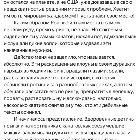
он остался на планете, а не США, уже доказавшие свою
неадекватность в решении мировых проблем. Хватит
им быть мировым жандармом! Пусть знают свое место!
Каким образом Рон выбил нам места в самом
первом ряду, прямо у ринга, не знаю. Но факт – мы
сидели почти у самых канатов, нюхали пот, вдыхали пыль
и слушали дикие вопли, которые издавали эти
накачанные мужики.
Действо меня не зацепило, что называется,
абсолютно. Эти раскрашенные клоуны в своих дурацких
нарядах выходили на ринг, вращали глазами, орали,
рассказывали какие-то свои истории, в которых
обвиняли противника в разнообразных грехах, а потом
обещали раскатать его по рингу, превратить в лепешку,
порвать, растерзать… ну и всяко-разно, настолько,
насколько хватило фантазии у тех, кто эти дебильные
тексты сочинял.
И начиналось представление. Здоровенные детины
прыгали на противника с канатов, как обезумевшие
макаки, заламывали руки и ноги, вытаращивая глаза, и
заломанный противник изображал невероятные