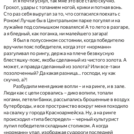
И я почти уснул, так мне это все стало скучно.
Грохот, удары с топанием ногой, крики и потная вонь.
Сто раз себя выругал за то, что согласился поехать с
Роном! Лучше бы в Центральном парке погулял и на
лужайке под солнышком повалялся! А то лето в разгаре,
а я бледный, как поганка, ни малейшего загара!
Я был в полусонном состоянии, когда победителю
вручили пояс победителя, когда этот «норманн»
разгуливал по рингу, держа на плече безвкусную
блестяшку-пояс, якобы сделанный из чистого золота. А
может, и правда сделанный из золота? Или все-таки
позолоченный? Да какая разница… господи, ну как
скучно, а?!
Разбудили меня дикие вопли – и на ринге, и в зале.
Люди как с цепи сорвались – дико вопили, топали
ногами, летели банки, рассыпались брошенные в воздух
бутерброды, и все пространство вокруг меня походило
на свалку у города Красноармейска. Ну, а на ринге
происходил «типа беспредел» – черный культурист
лупил победителя складным столиком. А когда
«норманн» упал, изображая судороги последней