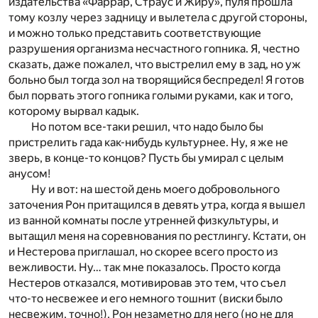
издательства «Фаррар, Страус и Жиру», пуля прошла
тому козлу через задницу и вылетела с другой стороны,
и можно только представить соответствующие
разрушения организма несчастного гопника. Я, честно
сказать, даже пожалел, что выстрелил ему в зад, но уж
больно был тогда зол на творящийся беспредел! Я готов
был порвать этого гопника голыми руками, как и того,
которому вырвал кадык.
Но потом все-таки решил, что надо было бы
пристрелить гада как-нибудь культурнее. Ну, я же не
зверь, в конце-то концов? Пусть бы умирал с целым
анусом!
Ну и вот: на шестой день моего добровольного
заточения Рон притащился в девять утра, когда я вышел
из ванной комнаты после утренней физкультуры, и
вытащил меня на соревнования по рестлингу. Кстати, он
и Нестерова приглашал, но скорее всего просто из
вежливости. Ну… так мне показалось. Просто когда
Нестеров отказался, мотивировав это тем, что съел
что-то несвежее и его немного тошнит (виски было
несвежим, точно!), Рон незаметно для него (но не для