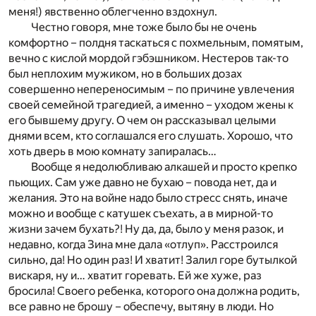
меня!) явственно облегченно вздохнул.
Честно говоря, мне тоже было бы не очень
комфортно – полдня таскаться с похмельным, помятым,
вечно с кислой мордой гэбэшником. Нестеров так-то
был неплохим мужиком, но в больших дозах
совершенно непереносимым – по причине увлечения
своей семейной трагедией, а именно – уходом жены к
его бывшему другу. О чем он рассказывал целыми
днями всем, кто соглашался его слушать. Хорошо, что
хоть дверь в мою комнату запиралась…
Вообще я недолюбливаю алкашей и просто крепко
пьющих. Сам уже давно не бухаю – повода нет, да и
желания. Это на войне надо было стресс снять, иначе
можно и вообще с катушек съехать, а в мирной-то
жизни зачем бухать?! Ну да, да, было у меня разок, и
недавно, когда Зина мне дала «отлуп». Расстроился
сильно, да! Но один раз! И хватит! Залил горе бутылкой
вискаря, ну и… хватит горевать. Ей же хуже, раз
бросила! Своего ребенка, которого она должна родить,
все равно не брошу – обеспечу, вытяну в люди. Но