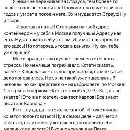
Я никак не переживал за Страуса, тем более что
знал – точно не разорится. Проживет до двухтысячных
годов и умрет в покое и неге. Ох и мудак этот Страус! Ну
и тварь!
– И доставка на нас! Отправим на твой адрес
контейнером – у себя в Москве получишь! Адрес у нас
есть. Ну, а с таможней уже сам. Или можешь продать
его здесь! Но потеряешь тогда в деньгах. Ну как, тебе
уже лучше?
Мне и правда стало лучше – немного отошел от
стресса. Но меня еще потряхивало. Кстати сказать,
насчет «Кадиллака» – стыдно признаться, но мне такое
дело понравилось. Нет, я не такой уж и тщеславный
человек, но как представлю – на кабриолете, по Москве!
С открытым верхом! «Кто это такой едет?! – Как, вы не
знаете?! Это же писатель-фантаст Карпов! Все знают
писателя Карпова!»
Бггг… ну да, да – я тоже не святой! И тоже иногда
хочется попонтоваться! Ну в самом деле – для чего я
работаю, если не могу хоть иногда позволить себе
маленькие шалости?! В конце концов я не Павка