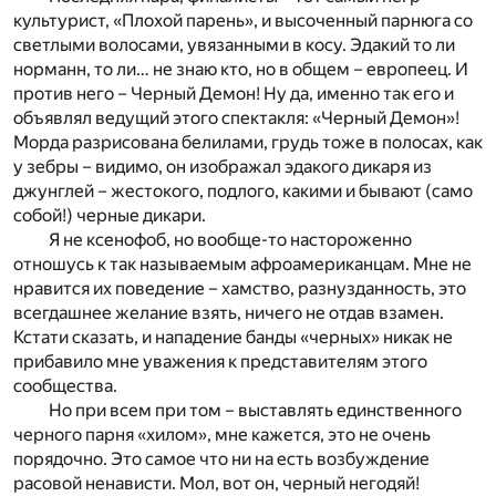
культурист, «Плохой парень», и высоченный парнюга со
светлыми волосами, увязанными в косу. Эдакий то ли
норманн, то ли… не знаю кто, но в общем – европеец. И
против него – Черный Демон! Ну да, именно так его и
объявлял ведущий этого спектакля: «Черный Демон»!
Морда разрисована белилами, грудь тоже в полосах, как
у зебры – видимо, он изображал эдакого дикаря из
джунглей – жестокого, подлого, какими и бывают (само
собой!) черные дикари.
Я не ксенофоб, но вообще-то настороженно
отношусь к так называемым афроамериканцам. Мне не
нравится их поведение – хамство, разнузданность, это
всегдашнее желание взять, ничего не отдав взамен.
Кстати сказать, и нападение банды «черных» никак не
прибавило мне уважения к представителям этого
сообщества.
Но при всем при том – выставлять единственного
черного парня «хилом», мне кажется, это не очень
порядочно. Это самое что ни на есть возбуждение
расовой ненависти. Мол, вот он, черный негодяй!