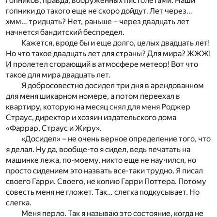
гопников, правда, вооруженных пистолетами. Наши
гопники до такого еще не скоро дойдут. Лет через…
хмм… тридцать? Нет, раньше – через двадцать лет
начнется бандитский беспредел.
Кажется, вроде бы и еще долго, целых двадцать лет!
Но что такое двадцать лет для страны? Для мира? ЖЖЖ!
И пролетел сгорающий в атмосфере метеор! Вот что
такое для мира двадцать лет.
Я добросовестно досидел три дня в арендованном
для меня шикарном номере, а потом переехал в
квартиру, которую на месяц снял для меня Роджер
Страус, директор и хозяин издательского дома
«Фаррар, Страус и Жиру».
«Досидел» – не очень верное определение того, что
я делал. Ну да, вообще-то я сидел, ведь печатать на
машинке лежа, по-моему, никто еще не научился, но
просто сидением это назвать все-таки трудно. Я писал
своего Гарри. Своего, не копию Гарри Поттера. Потому
совесть меня не гложет. Так… слегка подкусывает. Но
слегка.
Меня перло. Так я называю это состояние, когда не