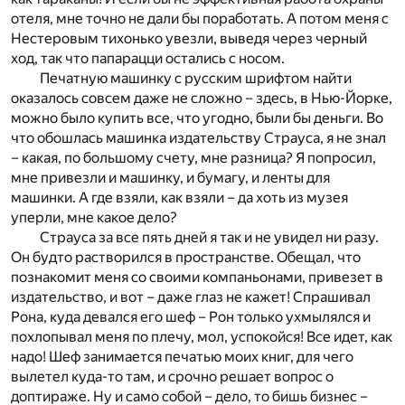
отеля, мне точно не дали бы поработать. А потом меня с
Нестеровым тихонько увезли, выведя через черный
ход, так что папарацци остались с носом.
Печатную машинку с русским шрифтом найти
оказалось совсем даже не сложно – здесь, в Нью-Йорке,
можно было купить все, что угодно, были бы деньги. Во
что обошлась машинка издательству Страуса, я не знал
– какая, по большому счету, мне разница? Я попросил,
мне привезли и машинку, и бумагу, и ленты для
машинки. А где взяли, как взяли – да хоть из музея
уперли, мне какое дело?
Страуса за все пять дней я так и не увидел ни разу.
Он будто растворился в пространстве. Обещал, что
познакомит меня со своими компаньонами, привезет в
издательство, и вот – даже глаз не кажет! Спрашивал
Рона, куда девался его шеф – Рон только ухмылялся и
похлопывал меня по плечу, мол, успокойся! Все идет, как
надо! Шеф занимается печатью моих книг, для чего
вылетел куда-то там, и срочно решает вопрос о
доптираже. Ну и само собой – дело, то бишь бизнес –