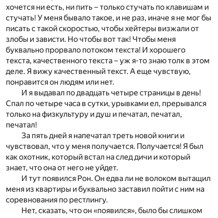
хочется ни есть, ни пить – только стучать по клавишам и
стучать! У меня бывало такое, и не раз, иначе я не мог бы
писать с такой скоростью, чтобы хейтеры визжали от
злобы и зависти. Но чтобы вот так! Чтобы меня
буквально прорвало потоком текста! И хорошего
текста, качественного текста – уж я-то знаю толк в этом
деле. Я вижу качественный текст. А еще чувствую,
понравится он людям или нет.
И я выдавал по двадцать четыре страницы в день!
Спал по четыре часа в сутки, урывками ел, прерывался
только на физкультуру и душ и печатал, печатал,
печатал!
За пять дней я напечатал треть новой книги и
чувствовал, что у меня получается. Получается! Я был
как охотник, который встал на след дичи и который
знает, что она от него не уйдет.
И тут появился Рон. Он едва ли не волоком вытащил
меня из квартиры и буквально заставил пойти с ним на
соревнования по рестлингу.
Нет, сказать, что он «появился», было бы слишком