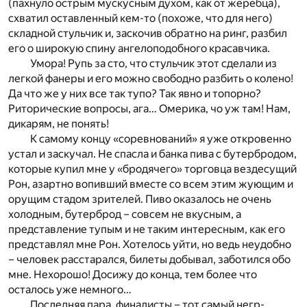
(пахнуло острым мускусным духом, как от жеребца),
схватил оставленный кем-то (похоже, что для него)
складной стульчик и, заскочив обратно на ринг, разбил
его о широкую спину ангелоподобного красавчика.
Умора! Рупь за сто, что стульчик этот сделали из
легкой фанеры и его можно свободно разбить о колено!
Да что же у них все так тупо? Так явно и топорно?
Риторические вопросы, ага… Омерика, чо уж там! Нам,
дикарям, не понять!
К самому концу «соревнований» я уже откровенно
устал и заскучал. Не спасла и банка пива с бутербродом,
которые купил мне у «бродячего» торговца вездесущий
Рон, азартно вопивший вместе со всем этим жующим и
орущим стадом зрителей. Пиво оказалось не очень
холодным, бутерброд – совсем не вкусным, а
представление тупым и не таким интересным, как его
представлял мне Рон. Хотелось уйти, но ведь неудобно
– человек расстарался, билеты добывал, заботился обо
мне. Нехорошо! Досижу до конца, тем более что
осталось уже немного…
Последняя пара, финалисты – тот самый негр-