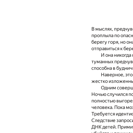
В мыслях, предчув
проплыла по опасн
берегу горя, но о
отправиться к бер
И она никогда
туманных предчувс
способна в буднич
Наверное, это
жестко изложенны
Одним соверш
Ночью случился п
полностью выгорел
человека. Пока мо
Требуется идентиф
Следствие запрос
ДНК детей. Прими