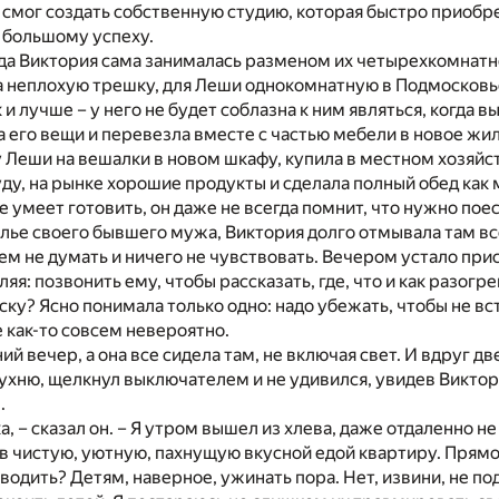
смог создать собственную студию, которая быстро приобре
 большому успеху.
да Виктория сама занималась разменом их четырехкомнатн
а неплохую трешку, для Леши однокомнатную в Подмосковье
 и лучше – у него не будет соблазна к ним являться, когда в
 его вещи и перевезла вместе с частью мебели в новое жи
 Леши на вешалки в новом шкафу, купила в местном хозяй
у, на рынке хорошие продукты и сделала полный обед как
е умеет готовить, он даже не всегда помнит, что нужно поес
ье своего бывшего мужа, Виктория долго отмывала там все
чем не думать и ничего не чувствовать. Вечером устало при
я: позвонить ему, чтобы рассказать, где, что и как разогре
ску? Ясно понимала только одно: надо убежать, чтобы не вс
 как-то совсем невероятно.
ий вечер, а она все сидела там, не включая свет. И вдруг дв
ухню, щелкнул выключателем и не удивился, увидев Виктор
.
ка, – сказал он. – Я утром вышел из хлева, даже отдаленно 
 в чистую, уютную, пахнущую вкусной едой квартиру. Прямо
одить? Детям, наверное, ужинать пора. Нет, извини, не по