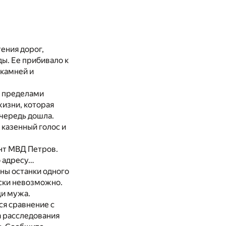
ения дорог,
ы. Ее прибивало к
 камней и
За пределами
жизни, которая
очередь дошла.
 казенный голос и
нт МВД Петров.
о адресу…
ны останки одного
ески невозможно.
щи мужа.
ся сравнение с
а расследования