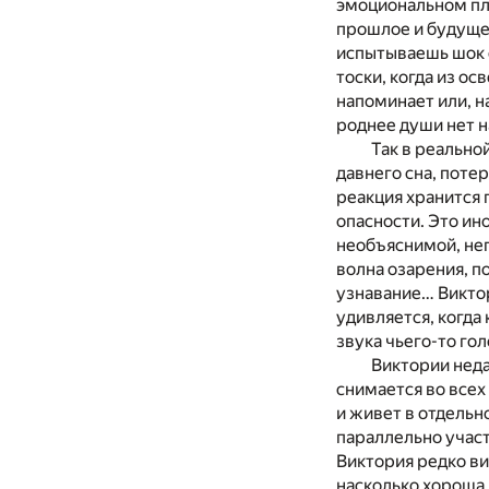
эмоциональном пла
прошлое и будущее
испытываешь шок 
тоски, когда из ос
напоминает или, н
роднее души нет н
Так в реально
давнего сна, поте
реакция хранится 
опасности. Это ин
необъяснимой, неп
волна озарения, п
узнавание… Виктори
удивляется, когда
звука чьего-то гол
Виктории неда
снимается во всех
и живет в отдельн
параллельно участ
Виктория редко ви
насколько хороша 