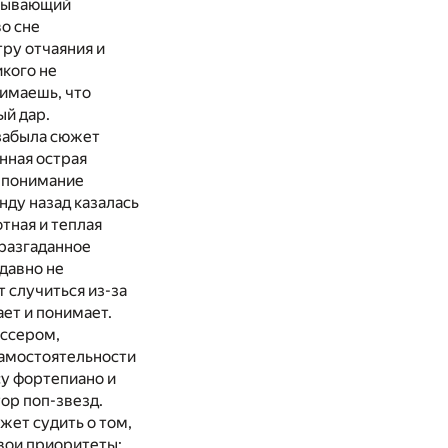
язывающий
во сне
ру отчаяния и
икого не
нимаешь, что
ый дар.
 забыла сюжет
нная острая
е понимание
нду назад казалась
тная и теплая
 разгаданное
 давно не
т случиться из-за
ает и понимает.
иссером,
 самостоятельности
су фортепиано и
ор поп-звезд.
жет судить о том,
свои приоритеты: