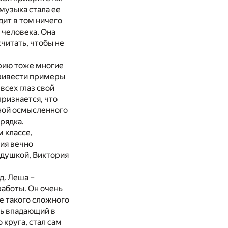
 музыка стала ее
дит в том ничего
 человека. Она
считать, чтобы не
орию тоже многие
привести примеры
всех глаз свой
признается, что
иной осмысленного
рядка.
м классе,
ия вечно
дедушкой, Виктория
д. Леша –
работы. Он очень
е такого сложного
вь впадающий в
 круга, стал сам