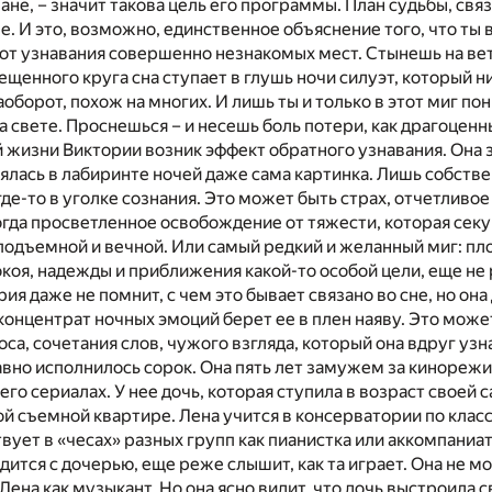
не, – значит такова цель его программы. План судьбы, св
. И это, возможно, единственное объяснение того, что ты 
от узнавания совершенно незнакомых мест. Стынешь на вет
вещенного круга сна ступает в глушь ночи силуэт, который н
аоборот, похож на многих. И лишь ты и только в этот миг по
а свете. Проснешься – и несешь боль потери, как драгоценн
й жизни Виктории возник эффект обратного узнавания. Она
рялась в лабиринте ночей даже сама картинка. Лишь собстве
где-то в уголке сознания. Это может быть страх, отчетливо
огда просветленное освобождение от тяжести, которая секу
одъемной и вечной. Или самый редкий и желанный миг: пло
окоя, надежды и приближения какой-то особой цели, еще не
я даже не помнит, с чем это бывает связано во сне, но она
 концентрат ночных эмоций берет ее в плен наяву. Это може
оса, сочетания слов, чужого взгляда, который она вдруг узн
вно исполнилось сорок. Она пять лет замужем за кинореж
 его сериалах. У нее дочь, которая ступила в возраст своей
ой съемной квартире. Лена учится в консерватории по клас
вует в «чесах» разных групп как пианистка или аккомпаниат
дится с дочерью, еще реже слышит, как та играет. Она не мо
Лена как музыкант. Но она ясно видит, что дочь выстроила 