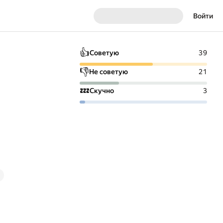
Войти
👍
Советую
39
👎
Не советую
21
💤
Скучно
3