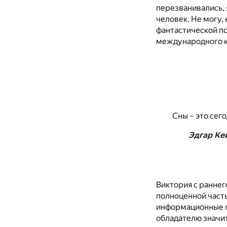
перезванивались, 
человек. Не могу,
фантастической по
международного к
Сны – это сег
Эдгар Ке
Виктория с раннег
полноценной часть
информационные по
обладателю значи