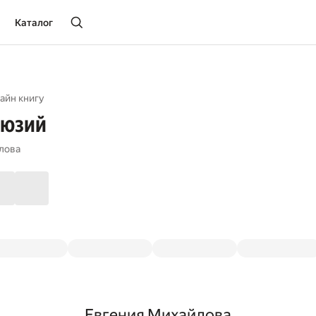
Каталог
айн книгу
люзий
лова
Евгения Михайлова