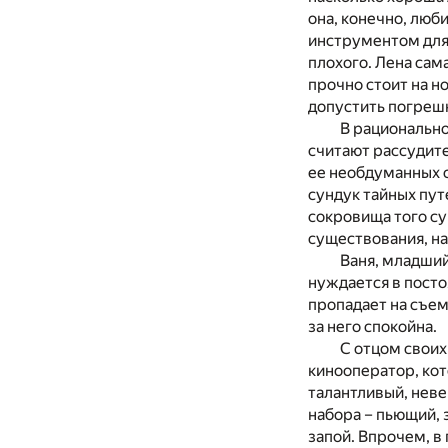
она, конечно, люби
инструментом для 
плохого. Лена сам
прочно стоит на н
допустить погрешн
В рационально
считают рассудит
ее необдуманных с
сундук тайных путе
сокровища того су
существования, н
Ваня, младший
нуждается в пост
пропадает на съемк
за него спокойна.
С отцом своих
кинооператор, кот
талантливый, неве
набора – пьющий,
запой. Впрочем, в