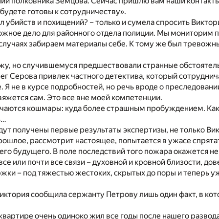
ний полковника Земцова. Сейчас пришлю вам наши контакты
 будете готовы к сотрудничеству».
л убийств и похищений? – только и сумела спросить Виктор
ожное дело для районного отдела полиции. Мы мониторим 
 случаях забираем материалы себе. К тому же был тревожн
ажу, но случившемуся предшествовали странные обстоятель
ег Серова привлек частного детектива, который сотруднича
. Я не в курсе подробностей, но речь вроде о преследовани
вяжется сам. Это все вне моей компетенции.
нчаются кошмары: куда более страшным пробуждением. Как
ь…
удут получены первые результаты экспертизы, не только Ви
ошлое, рассмотрит настоящее, попытается в ужасе спрятать
го будущего. В поле последствий того пожара окажется н
все или почти все связи – духовной и кровной близости, дов
жки – под тяжестью жестоких, скрытых до поры и теперь у
иктория сообщила сержанту Петрову лишь один факт, в ко
 квартире очень одиноко жил все годы после нашего развод