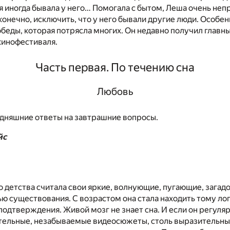
я иногда бывала у него… Помогала с бытом, Леша очень не
 конечно, исключить, что у него бывали другие люди. Особен
беды, которая потрясла многих. Он недавно получил главн
инофестиваля.
Часть первая. По течению сна
Любовь
одняшние ответы на завтрашние вопросы.
йс
о детства считала свои яркие, волнующие, пугающие, загад
ю существования. С возрастом она стала находить тому ло
дтверждения. Живой мозг не знает сна. И если он регуля
тельные, незабываемые видеосюжеты, столь выразительны