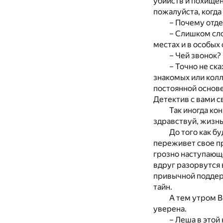
убийств и похище
пожалуйста, когда
– Почему отде
– Слишком сл
местах и в особых
– Чей звонок?
– Точно не ск
знакомых или колл
постоянной основе
Детектив с вами с
Так иногда ко
здравствуй, жизн
До того как б
переживет свое пр
грозно наступающе
вдруг разорвутся 
привычной поддер
тайн.
А тем утром В
уверена.
– Леша в этой