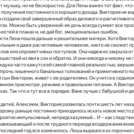
т музыку, но не бескорыстно. Для Лены важен тот факт, что
получения постоянного и хорошего дохода. Виктория не ви
а создала свой завершенный образ делового и расчетливого
огах. Можно быть уверенной: ее дочь всегда сумеет все про
остей в планах и, не дай бог, эмоциональных ошибок.
сти Лена пошла дальше и решительнее матери. Хотя Викт
ельным и даже расчетливым человеком, никто не сможет 
лов или опрометчивых поступков. Она надежно закрыла от 
шествий из яви в сон и обратно. И она никогда и никому не 
ндука часто кажутся ей самой главной реальностью, верш
апрочь лишенного банальных толкований и примитивного по
 сын Виктории, живет с ее родителями. Он учится в седьмо
оянном присмотре, режиме и правильном питании. А Виктор
ах. Так что и тут все в порядке: Ване лучше с бабушкой и 
 детей, Алексеем, Виктория развелась почти шесть лет наза
орому раньше постоянно приходилось искать новое место 
роятно импульсивный, непредсказуемый… И – как следстви
 завязывающий и после трудного периода воздержания вно
 последний год все изменилось. Леша вырвался из порочного