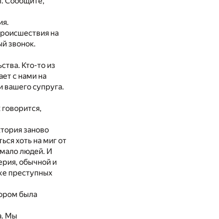
. Сообщите,
ия.
происшествия на
ый звонок.
ства. Кто-то из
ет с нами на
и вашего супруга.
 говорится,
ктория заново
ся хоть на миг от
емало людей. И
ерия, обычной и
же преступных
тором была
а. Мы