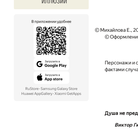
В приложении удобнее
© Михайлова Е., 2
© Оформление
Персонажи и 
фактами случ
RuStore
·
Samsung Galaxy Store
Huawei AppGallery
·
Xiaomi GetApps
Душа не пред
Виктор Г