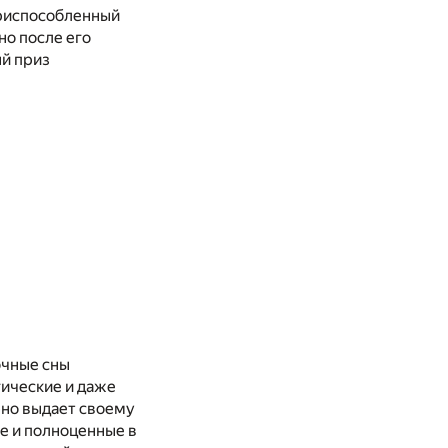
приспособленный
но после его
ый приз
очные сны
гические и даже
рно выдает своему
е и полноценные в