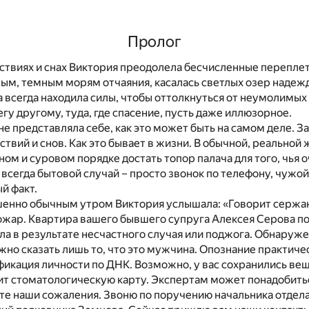
Пролог
ствиях и снах Виктория преодолела бесчисленные переплет
ым, темным морям отчаяния, касалась светлых озер надежд
на всегда находила силы, чтобы оттолкнуться от неумолимых
егу другому, туда, где спасение, пусть даже иллюзорное.
 не представляла себе, как это может быть на самом деле. 
твий и снов. Как это бывает в жизни. В обычной, реальной 
ном и суровом порядке достать топор палача для того, чья 
 всегда бытовой случай – просто звонок по телефону, чужой
й факт.
енно обычным утром Виктория услышала: «Говорит сержа
ожар. Квартира вашего бывшего супруга Алексея Серова п
а в результате несчастного случая или поджога. Обнаруже
жно сказать лишь то, что это мужчина. Опознание практич
икация личности по ДНК. Возможно, у вас сохранились ве
ит стоматологическую карту. Экспертам может понадобить
те наши сожаления. Звоню по поручению начальника отдел