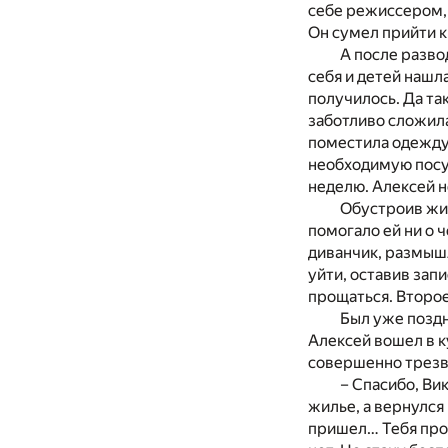
себе режиссером, 
Он сумел прийти к
А после разво
себя и детей нашл
получилось. Да так
заботливо сложила
поместила одежду
необходимую посуд
неделю. Алексей н
Обустроив жил
помогало ей ни о 
диванчик, размышля
уйти, оставив запи
прощаться. Второе
Был уже поздн
Алексей вошел в к
совершенно трезв
– Спасибо, Ви
жилье, а вернулся
пришел… Тебя пров