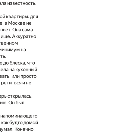
ла известность.
ой квартиры: для
, в Москве не
ыпьет. Она сама
лище. Аккуратно
ственном
 минимум на
ть.
 до блеска, что
села на кухонный
вать, или просто
третиться и не
ерь открылась.
ию. Он был
не напоминающего
 как будто домой
думал. Конечно,