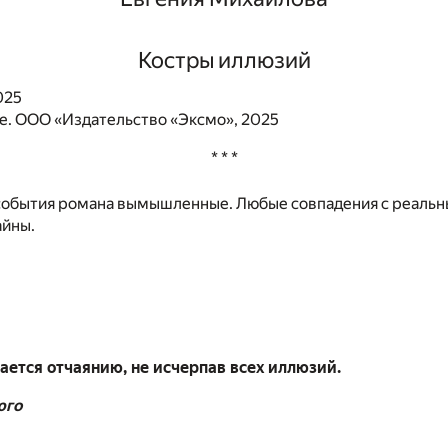
Костры иллюзий
025
. ООО «Издательство «Эксмо», 2025
* * *
события романа вымышленные. Любые совпадения с реаль
айны.
ается отчаянию, не исчерпав всех иллюзий.
юго