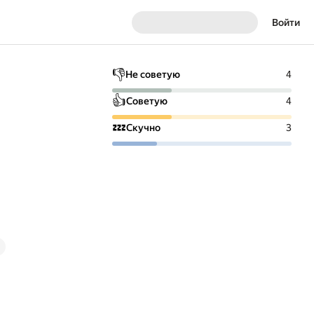
Войти
👎
Не советую
4
👍
Советую
4
💤
Скучно
3