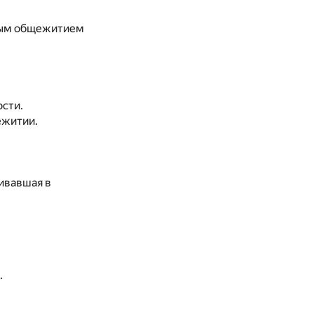
ьным общежитием
ости.
ежитии.
ивавшая в
.