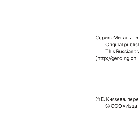
Серия «Митань-тр
Original publis
This Russian t
(http://gending.onli
© Е. Князева, пер
© ООО «Издат