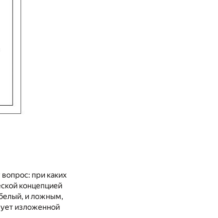
вопрос: при каких
еской концепцией
 белый, и ложным,
твует изложенной