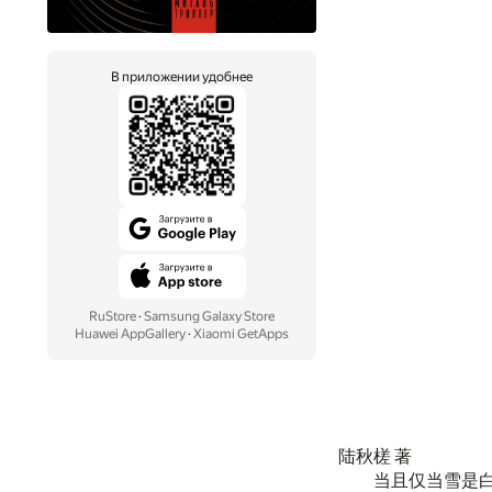
В приложении удобнее
RuStore
·
Samsung Galaxy Store
Huawei AppGallery
·
Xiaomi GetApps
陆秋槎 著
当且仅当雪是白