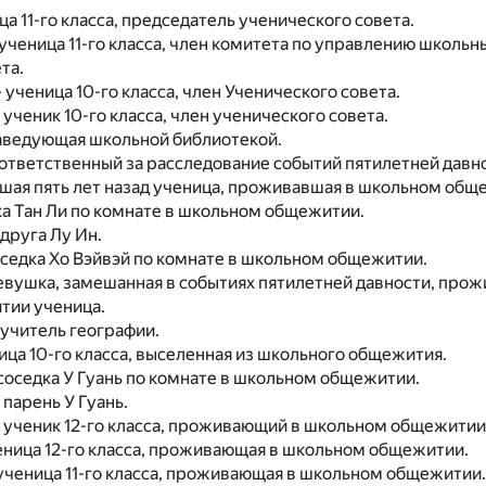
ца 11-го класса, председатель ученического совета.
ученица 11-го класса, член комитета по управлению школ
та.
 ученица 10-го класса, член Ученического совета.
 ученик 10-го класса, член ученического совета.
аведующая школьной библиотекой.
ответственный за расследование событий пятилетней давн
шая пять лет назад ученица, проживавшая в школьном общ
ка Тан Ли по комнате в школьном общежитии.
друга Лу Ин.
оседка Хо Вэйвэй по комнате в школьном общежитии.
евушка, замешанная в событиях пятилетней давности, прож
тии ученица.
 учитель географии.
ица 10-го класса, выселенная из школьного общежития.
соседка У Гуань по комнате в школьном общежитии.
 парень У Гуань.
 ученик 12-го класса, проживающий в школьном общежитии
еница 12-го класса, проживающая в школьном общежитии.
ученица 11-го класса, проживающая в школьном общежитии.