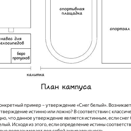
нкретный пример – утверждение «Снег белый». Возникает 
утверждение истинно или ложно? В соответствии с классич
но, что данное утверждение является истинным, если снег
белый. Исходя из этого, если определение истины соответс
 оно подразумевает под собой эквивалентность.