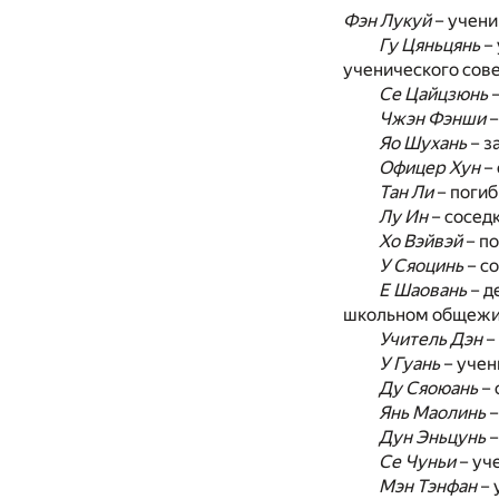
Фэн Лукуй
– учени
Гу Цяньцянь
– 
ученического сове
Се Цайцзюнь
–
Чжэн Фэнши
–
Яо Шухань
– з
Офицер Хун
– 
Тан Ли
– погиб
Лу Ин
– сосед
Хо Вэйвэй
– по
У Сяоцинь
– с
Е Шаовань
– д
школьном общежи
Учитель Дэн
–
У Гуань
– учен
Ду Сяоюань
– 
Янь Маолинь
–
Дун Эньцунь
–
Се Чуньи
– уч
Мэн Тэнфан
– 