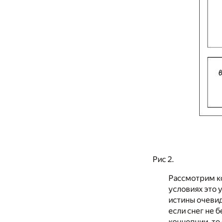
Рис 2.
Рассмотрим ко
условиях это 
истины очевид
если снег не 
концепции, то