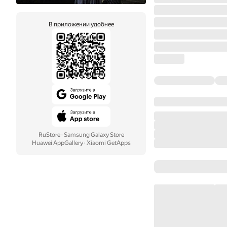
В приложении удобнее
RuStore
·
Samsung Galaxy Store
Huawei AppGallery
·
Xiaomi GetApps