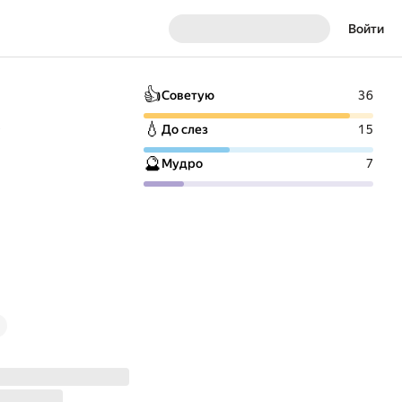
Войти
👍
Советую
36
у
💧
До слез
15
🔮
Мудро
7