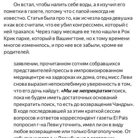
Он встал, чтобы налить себе воды, а я изучил его
пометки в газете, потому что с папой никогда не
известно. Статья была про то, как исчезла одна девушка
и как все считали, что ее убил конгрессмен, который с
ней трахался. Через пару месяцев ее тело нашли в Рок
Крик парке, который в Вашингтоне, но к тому времени
многое изменилось, и про нее все забыли, кроме ее
родителей.
заявлении, прочитанном сотням собравшихся
представителей прессы в импровизированном
медиацентре на задворках их дома, отец мисс Леви
снова выразил непоколебимую уверенность в том,
что его дочь найдут.
«Мы не непрекратим
поиск,
пока не будем иметь достаточных оснований
прекратить поиск, то есть до возвращения Чандры».
В ходе последовавшей за этим краткой сессии
вопросов и ответов корреспондент газеты El Pais
попросил г-на Леви уточнить, имел ли он в виду
любое возвращение или только благополучное. От