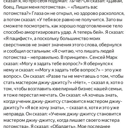
сказал я, но про себя подумал:
Ты чё?
Он сказал: «Давай,
боец. Лиши меня потомства». – «Лишить вас
потомства?» Глаза он не открыл, но здорово раскололся,
а потом сказал: «У тебя все равно не получится. Зато вы
сможете посмотреть, как хорошо подготовленное тело
способно амортизировать удар. А теперь бей». Я сказал:
«Я пацифист», а поскольку большинство моих
сверстников не знают значения этого слова, обернулся
и сообщил остальным: «Я считаю, что лишать людей
потомства – неправильно. В принципе». Сенсей Марк
сказал: «Могу я задать тебе вопрос?» Я обернулся к
нему и сказал: ««Могу я задать тебе вопрос?» – это уже
вопрос». Он сказал: «Разве ты не мечтаешь о том, чтобы
стать мастером джиу-джитсу?» «Нет», – сказал я, хотя о
том, чтобы возглавить ювелирный бизнес нашей семьи,
я тоже перестал мечтать. Он сказал: «А хочешь знать,
когда ученик джиу-джитсу становится мастером джиу-
джитсу?» «Я все хочу знать», – сказал я, хотя и это уже
неправда. Он сказал: «Ученик джиу-джитсу становится
мастером джиу-джитсу, когда лишает своего мастера
потомства». Я сказал: «Обалдеть». Мое последнее