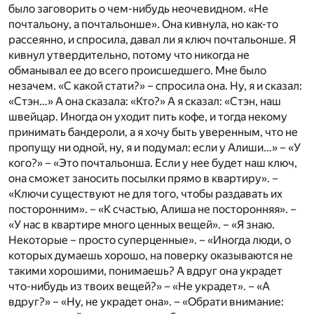
было заговорить о чем-нибудь неочевидном. «Не
почтальону, а почтальонше». Она кивнула, но как-то
рассеянно, и спросила, давал ли я ключ почтальонше. Я
кивнул утвердительно, потому что никогда не
обманывал ее до всего происшедшего. Мне было
незачем. «С какой стати?» – спросила она. Ну, я и сказал:
«Стэн…» А она сказала: «Кто?» А я сказал: «Стэн, наш
швейцар. Иногда он уходит пить кофе, и тогда некому
принимать бандероли, а я хочу быть уверенным, что не
пропущу ни одной, ну, я и подумал: если у Алиши…» – «У
кого?» – «Это почтальонша. Если у нее будет наш ключ,
она сможет заносить посылки прямо в квартиру». –
«Ключи существуют не для того, чтобы раздавать их
посторонним». – «К счастью, Алиша не посторонняя». –
«У нас в квартире много ценных вещей». – «Я знаю.
Некоторые – просто суперценные». – «Иногда люди, о
которых думаешь хорошо, на поверку оказываются не
такими хорошими, понимаешь? А вдруг она украдет
что-нибудь из твоих вещей?» – «Не украдет». – «А
вдруг?» – «Ну, не украдет она». – «Обрати внимание: