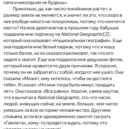
папа и никогда им не будешь».
Прикольно, да, как число покойников растет, а
размер земли не меняется, и значит ли это, что скоро в
нее вообще никого не похоронишь, потому что кончится
место? На мое девятилетие в прошлом году бабушка
подарила мне подписку на
National Geographic
[2]
,
который она называет «Национальная география». Еще
она подарила мне белый пиджак, потому что я ношу
только белое, но он оказался великоват, так что его
надолго хватит. Еще она подарила мне дедушкин фотик,
который мне нравится по двум причинам. Я спросил,
почему он не забрал его с собой, когда от нее ушел. Она
сказала: «Может, ему хотелось, чтобы он достался
тебе». Я сказал: «Но мне тогда было минус тридцать
лет». Она сказала: «Все равно». Короче, самое крутое,
что я вычитал в
National Geographic
, это что число
людей, живущих сейчас на земле, больше, чем число
умерших за всю историю человечества. Другими
словами, если все одновременно захотят сыграть
«Гамлета», кому-то придется ждать, потому что