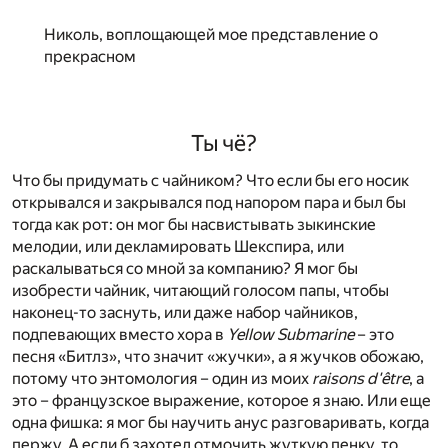
Николь, воплощающей мое представление о
прекрасном
Ты чё?
Что бы придумать с чайником? Что если бы его носик
открывался и закрывался под напором пара и был бы
тогда как рот: он мог бы насвистывать зыкинские
мелодии, или декламировать Шекспира, или
раскалываться со мной за компанию? Я мог бы
изобрести чайник, читающий голосом папы, чтобы
наконец-то заснуть, или даже набор чайников,
подпевающих вместо хора в
Yellow Submarine
– это
песня «Битлз», что значит «жучки», а я жучков обожаю,
потому что энтомология – один из моих
raisons d'être
, а
это – французское выражение, которое я знаю. Или еще
одна фишка: я мог бы научить анус разговаривать, когда
пержу. А если б захотел отмочить жуткую пенку, то