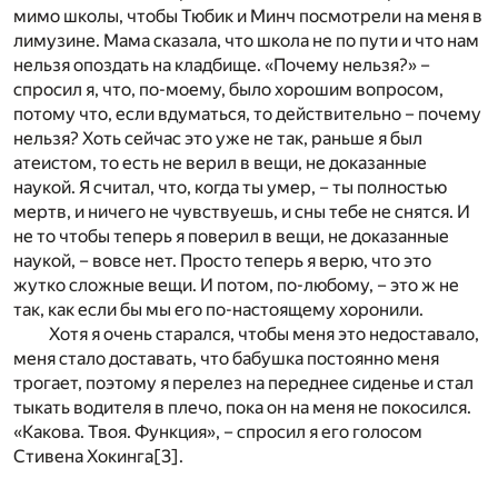
мимо школы, чтобы Тюбик и Минч посмотрели на меня в
лимузине. Мама сказала, что школа не по пути и что нам
нельзя опоздать на кладбище. «Почему нельзя?» –
спросил я, что, по-моему, было хорошим вопросом,
потому что, если вдуматься, то действительно – почему
нельзя? Хоть сейчас это уже не так, раньше я был
атеистом, то есть не верил в вещи, не доказанные
наукой. Я считал, что, когда ты умер, – ты полностью
мертв, и ничего не чувствуешь, и сны тебе не снятся. И
не то чтобы теперь я поверил в вещи, не доказанные
наукой, – вовсе нет. Просто теперь я верю, что это
жутко сложные вещи. И потом, по-любому, – это ж не
так, как если бы мы его по-настоящему хоронили.
Хотя я очень старался, чтобы меня это недоставало,
меня стало доставать, что бабушка постоянно меня
трогает, поэтому я перелез на переднее сиденье и стал
тыкать водителя в плечо, пока он на меня не покосился.
«Какова. Твоя. Функция», – спросил я его голосом
Стивена Хокинга
[3]
.