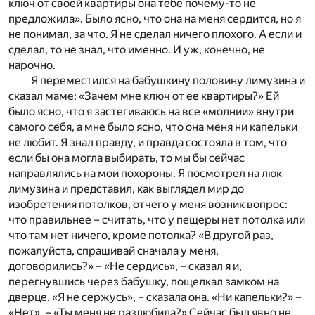
ключ от своей квартиры она тебе почему-то не
предложила». Было ясно, что она на меня сердится, но я
не понимал, за что. Я не сделал ничего плохого. А если и
сделал, то не знал, что именно. И уж, конечно, не
нарочно.
Я переместился на бабушкину половину лимузина и
сказал маме: «Зачем мне ключ от ее квартиры?» Ей
было ясно, что я застегиваюсь на все «молнии» внутри
самого себя, а мне было ясно, что она меня ни капельки
не любит. Я знал правду, и правда состояла в том, что
если бы она могла выбирать, то мы бы сейчас
направлялись на мои похороны. Я посмотрел на люк
лимузина и представил, как выглядел мир до
изобретения потолков, отчего у меня возник вопрос:
что правильнее – считать, что у пещеры нет потолка или
что там нет ничего, кроме потолка? «В другой раз,
пожалуйста, спрашивай сначала у меня,
договорились?» – «Не сердись», – сказал я и,
перегнувшись через бабушку, пощелкал замком на
дверце. «Я не сержусь», – сказала она. «Ни капельки?» –
«Нет». – «Ты меня не разлюбила?» Сейчас был явно не