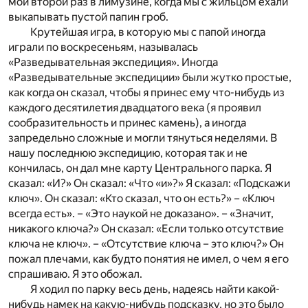
мой второй раз в лимузине, когда мы с жильцом ехали
выкапывать пустой папин гроб.
Крутейшая игра, в которую мы с папой иногда
играли по воскресеньям, называлась
«Разведывательная экспедиция». Иногда
«Разведывательные экспедиции» были жутко простые,
как когда он сказал, чтобы я принес ему что-нибудь из
каждого десятилетия двадцатого века (я проявил
сообразительность и принес камень), а иногда
запредельно сложные и могли тянуться неделями. В
нашу последнюю экспедицию, которая так и не
кончилась, он дал мне карту Центрального парка. Я
сказал: «И?» Он сказал: «Что «и»?» Я сказал: «Подскажи
ключ». Он сказал: «Кто сказал, что он есть?» – «Ключ
всегда есть». – «Это наукой не доказано». – «Значит,
никакого ключа?» Он сказал: «Если только отсутствие
ключа не ключ». – «Отсутствие ключа – это ключ?» Он
пожал плечами, как будто понятия не имел, о чем я его
спрашиваю. Я это обожал.
Я ходил по парку весь день, надеясь найти какой-
нибудь намек на какую-нибудь подсказку, но это было