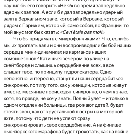
научил бы его говорить «Не я!» во время запредельно
ядерных залпов. А если б я дал запредельно ядерный
залп в Зеркальном зале, который в Версале, который
рядом с Парижем, который, само собой, во Франции, то
мой анус мог бы сказать:
«Ce n'êtais pas moi!»
Что бы придумать с микрофончиками? Что, если бы
мы их проглатывали и они воспроизводили бы бой наших
сердец в мини-динамиках из карманов наших
комбинезонов? Катишься вечером по улице на
скейтборде и слышишь сердцебиение всех, а все
слышат твое, по принципу гидролокатора. Одно
непонятно: интересно, станут ли наши сердца биться
синхронно, по типу того, как у женщин, которые живут
вместе, месячные происходят синхронно, о чем я знаю,
хотя, по правде, не хочу знать. Полный улет – и только в
одном отделении больницы, где рожают детей, будет
стоять звон, как от хрустальной люстры на моторной
яхте, потому что дети не успеют сразу
синхронизировать свое сердцебиение. А на финише
нью-йоркского марафона будет грохотать, как на войне.