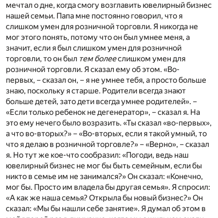
мечтал о дне, когда смогу возглавить ювелирный бизнес
нашей семьи. Папа мне постоянно говорил, что я
слишком умен для розничной торговли. Я никогда не
мог этого понять, потому что он был умнее меня, а
значит, если я был слишком умен для розничной
торговли, то он был
тем более
слишком умен для
розничной торговли. Я сказал ему об этом. «Во-
первых, – сказал он, – я не умнее тебя, а просто больше
знаю, поскольку я старше. Родители всегда знают
больше детей, зато дети всегда умнее родителей». –
«Если только ребенок не дегенератор», – сказал я. На
это ему нечего было возразить. «Ты сказал «во-первых»,
а что во-вторых?» – «Во-вторых, если я такой умный, то
что я делаю в розничной торговле?» – «Верно», – сказал
я. Но тут же кое-что сообразил: «Погоди, ведь наш
ювелирный бизнес не мог бы быть семейным, если бы
никто в семье им не занимался?» Он сказал: «Конечно,
мог бы. Просто им владела бы другая семья». Я спросил:
«А как же наша семья? Открыла бы новый бизнес?» Он
сказал: «Мы бы нашли себе занятие». Я думал об этом в