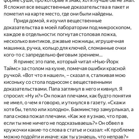
форме суши, про которые я знаю, хотя лучше бы не знал.
Я сложил все вещественные доказательства в пакет и
пометил на карте место, где они были найдены.
Придя домой, я изучил вещественные
доказательства в моей лаборатории под микроскопом,
каждое в отдельности: погнутая столовая ложка,
несколько винтиков, ржавые ножницы, игрушечная
машинка, ручка, кольцо для ключей, сломанные очки
кого-то с запредельно фиговым зрением…
Я принес это папе, который читал «Нью-Йорк
Таймс» за столом на кухне, помечая ошибки красной
ручкой. «Вот что я нашел», – сказал я, сталкивая мою
кисоньку со стола подносом с вещественными
доказательствами. Папа заглянул в него и кивнул. Я
спросил: «Ну и?» Он пожал плечами, как будто понятия
не имел, о чем я говорю, и уткнулся в газету. «Скажи
хотя бы, тепло или холодно». Бакминстер замурлыкал, а
папа снова пожал плечами. «Как же я узнаю, что прав,
если ты мне ничего не подсказываешь?» Он обвел в
кружочки какие-то слова в статье и сказал: «К проблеме
можно подойти и иначе: как ты узнаешь, что неправ?»