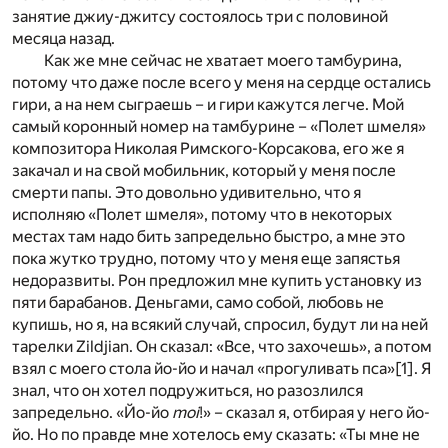
занятие джиу-джитсу состоялось три с половиной
месяца назад.
Как же мне сейчас не хватает моего тамбурина,
потому что даже после всего у меня на сердце остались
гири, а на нем сыграешь – и гири кажутся легче. Мой
самый коронный номер на тамбурине – «Полет шмеля»
композитора Николая Римского-Корсакова, его же я
закачал и на свой мобильник, который у меня после
смерти папы. Это довольно удивительно, что я
исполняю «Полет шмеля», потому что в некоторых
местах там надо бить запредельно быстро, а мне это
пока жутко трудно, потому что у меня еще запястья
недоразвиты. Рон предложил мне купить установку из
пяти барабанов. Деньгами, само собой, любовь не
купишь, но я, на всякий случай, спросил, будут ли на ней
тарелки Zildjian. Он сказал: «Все, что захочешь», а потом
взял с моего стола йо-йо и начал «прогуливать пса»
[1]
. Я
знал, что он хотел подружиться, но разозлился
запредельно. «Йо-йо
moi
!» – сказал я, отбирая у него йо-
йо. Но по правде мне хотелось ему сказать: «Ты мне не