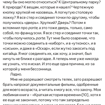
чему бы оно могло относиться? К Центральному парку?
К природе? К вещам, которые я нашел? Чертежную
кнопку хрупкой не назовешь. А погнутую столовую
ложку? Я все стер и соединил точки по-другому, чтобы
получилось «дверь». Хрупкий? Дверь? Потом я
вспомнил про
porte,
а это тоже дверь, только, само
собой, по-французски. Я все стер и соединил точки так,
чтобы получилось
porte.
Тут мне было озарение, что
точки можно соединить в «киборг», и в «утконос», и в
«сиськи», и даже в «Оскар», если жутко закосить под
китайца. Я мог соединять их, как хочу, а значит, был
ничуть не ближе к разгадке. А теперь мне уже никогда
не узнать, что я искал. И это еще одна причина, из-за
которой у меня бессонница.
Ладно.
Мне не разрешают смотреть телек, зато разрешают
брать напрокат документальные фильмы, одобренные
для моего возраста, а читать я могу все, что захочу. Моя
любимая книга – «Краткая история времени»
[10]
, хотя я
ее еще не закончил, потому что там запредельно