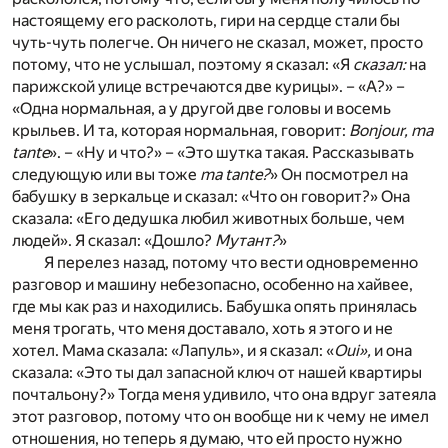
настоящему его расколоть, гири на сердце стали бы
чуть-чуть полегче. Он ничего не сказал, может, просто
потому, что не услышал, поэтому я сказал: «Я
сказал:
на
парижской улице встречаются две курицы». – «А?» –
«Одна нормальная, а у другой две головы и восемь
крыльев. И та, которая нормальная, говорит:
Bonjour, ma
tante
». – «Ну и что?» – «Это шутка такая. Рассказывать
следующую или вы тоже
ma tante?
» Он посмотрел на
бабушку в зеркальце и сказал: «Что он говорит?» Она
сказала: «Его дедушка любил животных больше, чем
людей». Я сказал: «Дошло?
Мутант?
»
Я перелез назад, потому что вести одновременно
разговор и машину небезопасно, особенно на хайвее,
где мы как раз и находились. Бабушка опять принялась
меня трогать, что меня доставало, хоть я этого и не
хотел. Мама сказала: «Лапуль», и я сказал: «
Oui»,
и она
сказала: «Это ты дал запасной ключ от нашей квартиры
почтальону?» Тогда меня удивило, что она вдруг затеяла
этот разговор, потому что он вообще ни к чему не имел
отношения, но теперь я думаю, что ей просто нужно