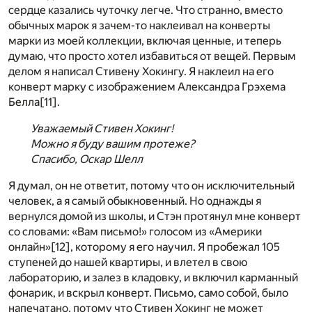
сердце казались чуточку легче. Что странно, вместо
обычных марок я зачем-то наклеивал на конверты
марки из моей коллекции, включая ценные, и теперь
думаю, что просто хотел избавиться от вещей. Первым
делом я написал Стивену Хокингу. Я наклеил на его
конверт марку с изображением Александра Грэхема
Белла
[11]
.
Уважаемый Стивен Хокинг!
Можно я буду вашим протеже?
Спасибо, Оскар Шелл
Я думал, он не ответит, потому что он исключительный
человек, а я самый обыкновенный. Но однажды я
вернулся домой из школы, и Стэн протянул мне конверт
со словами: «Вам письмо!» голосом из «Америки
онлайн»
[12]
, которому я его научил. Я пробежал 105
ступеней до нашей квартиры, и влетел в свою
лабораторию, и залез в кладовку, и включил карманный
фонарик, и вскрыл конверт. Письмо, само собой, было
напечатано, потому что Стивен Хокинг не может