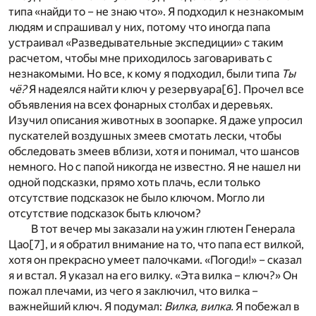
типа «найди то – не знаю что». Я подходил к незнакомым
людям и спрашивал у них, потому что иногда папа
устраивал «Разведывательные экспедиции» с таким
расчетом, чтобы мне приходилось заговаривать с
незнакомыми. Но все, к кому я подходил, были типа
Ты
чё?
Я надеялся найти ключ у резервуара
[6]
. Прочел все
объявления на всех фонарных столбах и деревьях.
Изучил описания животных в зоопарке. Я даже упросил
пускателей воздушных змеев смотать лески, чтобы
обследовать змеев вблизи, хотя и понимал, что шансов
немного. Но с папой никогда не известно. Я не нашел ни
одной подсказки, прямо хоть плачь, если только
отсутствие подсказок не было ключом. Могло ли
отсутствие подсказок быть ключом?
В тот вечер мы заказали на ужин глютен Генерала
Цао
[7]
, и я обратил внимание на то, что папа ест вилкой,
хотя он прекрасно умеет палочками. «Погоди!» – сказал
я и встал. Я указал на его вилку. «Эта вилка – ключ?» Он
пожал плечами, из чего я заключил, что вилка –
важнейший ключ. Я подумал:
Вилка, вилка.
Я побежал в