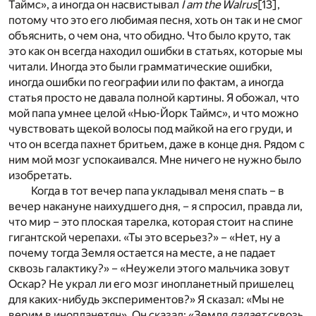
Таймс», а иногда он насвистывал
I am the Walrus
[13]
,
потому что это его любимая песня, хоть он так и не смог
объяснить, о чем она, что обидно. Что было круто, так
это как он всегда находил ошибки в статьях, которые мы
читали. Иногда это были грамматические ошибки,
иногда ошибки по географии или по фактам, а иногда
статья просто не давала полной картины. Я обожал, что
мой папа умнее целой «Нью-Йорк Таймс», и что можно
чувствовать щекой волосы под майкой на его груди, и
что он всегда пахнет бритьем, даже в конце дня. Рядом с
ним мой мозг успокаивался. Мне ничего не нужно было
изобретать.
Когда в тот вечер папа укладывал меня спать – в
вечер накануне наихудшего дня, – я спросил, правда ли,
что мир – это плоская тарелка, которая стоит на спине
гигантской черепахи. «Ты это всерьез?» – «Нет, ну а
почему тогда Земля остается на месте, а не падает
сквозь галактику?» – «Неужели этого мальчика зовут
Оскар? Не украл ли его мозг инопланетный пришелец
для каких-нибудь экспериментов?» Я сказал: «Мы не
верим в инопланетян». Он сказал: «Земля
падает
сквозь