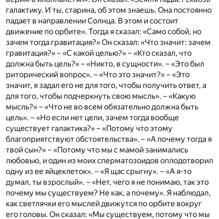
галактику. И ты, старина, об этом знаешь. Она постоянно
падает в направлении Солнца. В этом и состоит
движение по орбите». Тогда я сказал: «Само собой, но
зачем тогда гравитация?» Он сказал: «Что значит: зачем
гравитация?» – «С какой целью?» – «Кто сказал, что
должна быть цель?» – «Никто, в сущности». – «Это был
риторический вопрос». – «Что это значит?» – «Это
значит, я задал его не для того, чтобы получить ответ, а
для того, чтобы подчеркнуть свою мысль». – «Какую
мысль?» – «Что не во всем обязательно должна быть
цель». – «Но если нет цели, зачем тогда вообще
существует галактика?» – «Потому что этому
благоприятствуют обстоятельства». – «А почему тогда я
твой сын?» – «Потому что мы с мамой занимались
любовью, и один из моих сперматозоидов оплодотворил
одну из ее яйцеклеток». – «Я щас срыгну». – «А я-то
думал, ты взрослый». – «Нет, чего я не понимаю, так это
почему мы существуем? Не как, а почему». Я наблюдал,
как светлячки его мыслей движутся по орбите вокруг
его головы. Он сказал: «Мы существуем, потому что мы