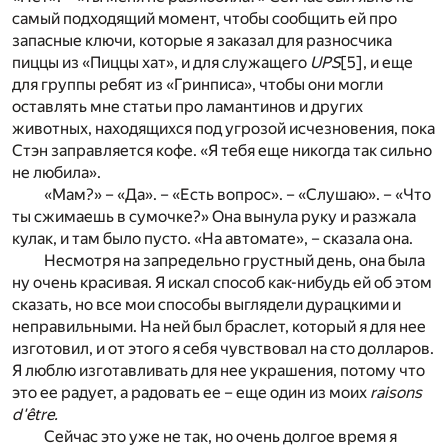
самый подходящий момент, чтобы сообщить ей про
запасные ключи, которые я заказал для разносчика
пиццы из «Пиццы хат», и для служащего
UPS
[5]
, и еще
для группы ребят из «Гринписа», чтобы они могли
оставлять мне статьи про ламантинов и других
животных, находящихся под угрозой исчезновения, пока
Стэн заправляется кофе. «Я тебя еще никогда так сильно
не любила».
«Мам?» – «Да». – «Есть вопрос». – «Слушаю». – «Что
ты сжимаешь в сумочке?» Она вынула руку и разжала
кулак, и там было пусто. «На автомате», – сказала она.
Несмотря на запредельно грустный день, она была
ну очень красивая. Я искал способ как-нибудь ей об этом
сказать, но все мои способы выглядели дурацкими и
неправильными. На ней был браслет, который я для нее
изготовил, и от этого я себя чувствовал на сто долларов.
Я люблю изготавливать для нее украшения, потому что
это ее радует, а радовать ее – еще один из моих
raisons
d'être.
Сейчас это уже не так, но очень долгое время я