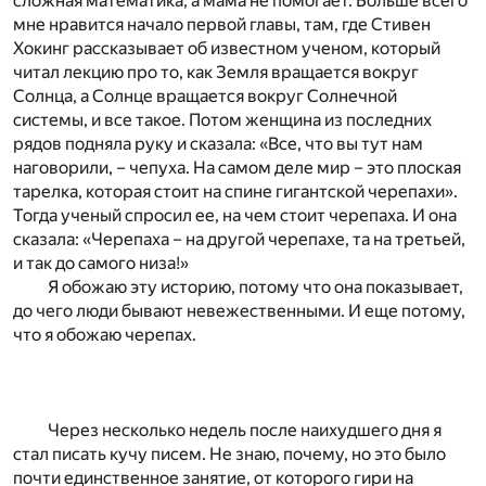
сложная математика, а мама не помогает. Больше всего
мне нравится начало первой главы, там, где Стивен
Хокинг рассказывает об известном ученом, который
читал лекцию про то, как Земля вращается вокруг
Солнца, а Солнце вращается вокруг Солнечной
системы, и все такое. Потом женщина из последних
рядов подняла руку и сказала: «Все, что вы тут нам
наговорили, – чепуха. На самом деле мир – это плоская
тарелка, которая стоит на спине гигантской черепахи».
Тогда ученый спросил ее, на чем стоит черепаха. И она
сказала: «Черепаха – на другой черепахе, та на третьей,
и так до самого низа!»
Я обожаю эту историю, потому что она показывает,
до чего люди бывают невежественными. И еще потому,
что я обожаю черепах.
Через несколько недель после наихудшего дня я
стал писать кучу писем. Не знаю, почему, но это было
почти единственное занятие, от которого гири на