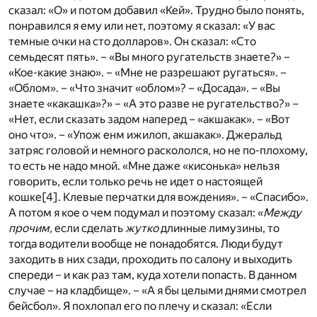
сказал: «О» и потом добавил «Кей». Трудно было понять,
понравился я ему или нет, поэтому я сказал: «У вас
темные очки на сто долларов». Он сказал: «Сто
семьдесят пять». – «Вы много ругательств знаете?» –
«Кое-какие знаю». – «Мне не разрешают ругаться». –
«Облом». – «Что значит «облом»? – «Досада». – «Вы
знаете «какашка»?» – «А это разве не ругательство?» –
«Нет, если сказать задом наперед – «акшакак». – «Вот
оно что». – «Упож енм ижилоп, акшакак». Джеральд
затряс головой и немного раскололся, но не по-плохому,
то есть не надо мной. «Мне даже «кисонька» нельзя
говорить, если только речь не идет о настоящей
кошке
[4]
. Клевые перчатки для вождения». – «Спасибо».
А потом я кое о чем подумал и поэтому сказал: «
Между
прочим,
если сделать
жутко
длинные лимузины, то
тогда водители вообще не понадобятся. Люди будут
заходить в них сзади, проходить по салону и выходить
спереди – и как раз там, куда хотели попасть. В данном
случае – на кладбище». – «А я бы целыми днями смотрел
бейсбол». Я похлопал его по плечу и сказал: «Если