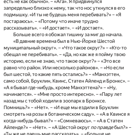
есть не как обычно». – «Ага». Я придвинулся
запредельно близко к нему, так что нос уткнулся в его
подмышку. «И ты не будешь меня перебивать?» – «Я
постараюсь». – «Потому что иначе трудно
рассказывать». – «И достает». – «И достает».
Больше всего я обожал тишину за миг до начала.
«В давние времена был в Нью-Йорке Шестой
муниципальный округ». – «Что такое округ?» – «Кто-то
обещал не перебивать». – «Да, но как же я пойму твою
историю, если не знаю, что такое округ?» – «Это все
равно что район. Или несколько районов». – «Но если
был шестой, то какие пять остались?» – «Манхэттен,
само собой, Бруклин, Квинс, Статен Айленд и Бронкс». –
«А я бывал где-нибудь, кроме Манхэттена?» – «Ну,
начинается». – «Мне просто интересно». – «Пару лет
назад мы с тобой ходили в зоопарк в Бронксе.
Помнишь?» – «Нет». – «И еще мы ездили в Бруклин
смотреть на розы в ботаническом саду». – «А в Квинсе я
когда-нибудь бывал?» – «Сомневаюсь». – «А в Статен
Айленде?» – «Нет». – «А Шестой округ
по правде
был?» –
«Ты же не даешь мне рассказать». – «Больше не