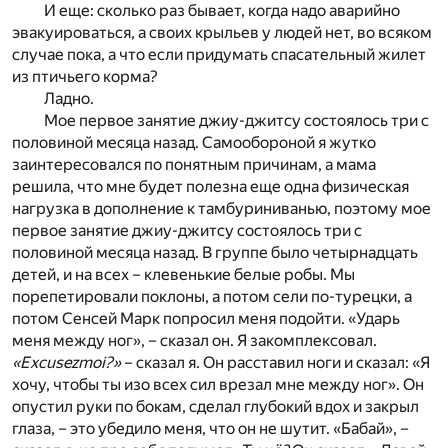
И еще: сколько раз бывает, когда надо аварийно
эвакуироваться, а своих крыльев у людей нет, во всяком
случае пока, а что если придумать спасательный жилет
из птичьего корма?
Ладно.
Мое первое занятие джиу-джитсу состоялось три с
половиной месяца назад. Самообороной я жутко
заинтересовался по понятным причинам, а мама
решила, что мне будет полезна еще одна физическая
нагрузка в дополнение к тамбуриниванью, поэтому мое
первое занятие джиу-джитсу состоялось три с
половиной месяца назад. В группе было четырнадцать
детей, и на всех – клевенькие белые робы. Мы
порепетировали поклоны, а потом сели по-турецки, а
потом Сенсей Марк попросил меня подойти. «Ударь
меня между ног», – сказал он. Я закомплексовал.
«Excusezmoi?»
– сказал я. Он расставил ноги и сказал: «Я
хочу, чтобы ты изо всех сил врезал мне между ног». Он
опустил руки по бокам, сделал глубокий вдох и закрыл
глаза, – это убедило меня, что он не шутит. «Бабай», –