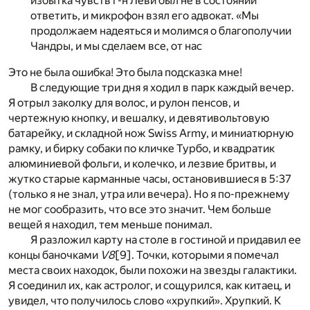
избытка чувств г-н Леви был не в состоянии
ответить, и микрофон взял его адвокат. «Мы
продолжаем надеяться и молимся о благополучии
Чандры, и мы сделаем все, от нас
Это не была ошибка! Это была подсказка мне!
В следующие три дня я ходил в парк каждый вечер.
Я отрыл заколку для волос, и рулон пенсов, и
чертежную кнопку, и вешалку, и девятивольтовую
батарейку, и складной нож Swiss Army, и миниатюрную
рамку, и бирку собаки по кличке Турбо, и квадратик
алюминиевой фольги, и колечко, и лезвие бритвы, и
жутко старые карманные часы, остановившиеся в 5:37
(только я не знал, утра или вечера). Но я по-прежнему
не мог сообразить, что все это значит. Чем больше
вещей я находил, тем меньше понимал.
Я разложил карту на столе в гостиной и придавил ее
концы баночками
V8
[9]
. Точки, которыми я помечал
места своих находок, были похожи на звезды галактики.
Я соединил их, как астролог, и сощурился, как китаец, и
увидел, что получилось слово «хрупкий». Хрупкий. К