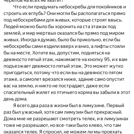
черепов на всех не хватит!
Что если придумать небоскребы для покойников и
строить их вглубь? Они могли бы располагаться прямо
под небоскребами для живых, которые строят ввысь.
Людей можно было бы хоронить на ста этажах под
землей, и мир мертвых оказался бы прямо под миром
живых. Иногда я думаю, было бы прикольно, если бы
небоскребы сами ездили вверх и вниз, а лифты стояли
бы на месте. Хотите вы, допустим, подняться на
девяносто пятый этаж, нажимаете на кнопку 95, и к вам
подъезжает девяносто пятый этаж. Это может жутко
пригодиться, потому что если вы на девяносто пятом
этаже, а самолет врезался ниже, здание само опустит
вас на землю, и никто не пострадает, даже если
спасательный жилет из птичьего корма вы забыли в этот
день дома.
Я всего два раза в жизни был в лимузине. Первый
раз был ужасный, хотя сам лимузин был прекрасный.
Дома мне не разрешают смотреть телек, и в лимузинах
тоже не разрешают, но все-таки было клево, что там
оказался телек. Я спросил, не можем ли мы проехать