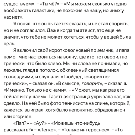
существуем». – «Ты чё?» – «Мы можем сколько угодно
воображать галактики, не похожие на нашу, но иных у
нас нет».
Я понял, что он пытается сказать, и не стал спорить,
но и не согласился. Даже когда ты атеист, это еще не
значит, что тебе не может хотеться, чтобы у вещей была
цель.
Я включил свой коротковолновый приемник, и папа
помог мне настроиться на волну, где кто-то говорил по-
гречески, что было клево. Мы ни слова не понимали, но
лежали, глядя в потолок, обклеенный светящимися
созвездиями, и слушали. «Твой дед говорил по-
гречески», – сказал он. «В смысле,
говорит
», – сказал я.
«Именно. Только не с нами». – «Может, мы как раз его
сейчас и слушаем». Газетная страница укрывала нас, как
одеяло. На ней было фото теннисиста на спине, который,
кажется, выиграл, хотя было непонятно, обрадован он
или огорчен.
«Пап?» – «Ау?» – «Можешь что-нибудь
рассказать?» – «Легко». – «Только интересное». – «То