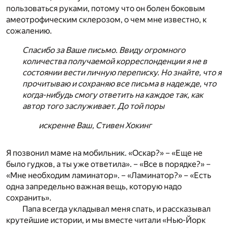
пользоваться руками, потому что он болен боковым
амеотрофическим склерозом, о чем мне известно, к
сожалению.
Спасибо за Ваше письмо. Ввиду огромного
количества получаемой корреспонденции я не в
состоянии вести личную переписку. Но знайте, что я
прочитываю и сохраняю все письма в надежде, что
когда-нибудь смогу ответить на каждое так, как
автор того заслуживает. До той поры
искренне Ваш, Стивен Хокинг
Я позвонил маме на мобильник. «Оскар?» – «Еще не
было гудков, а ты уже ответила». – «Все в порядке?» –
«Мне необходим ламинатор». – «Ламинатор?» – «Есть
одна запредельно важная вещь, которую надо
сохранить».
Папа всегда укладывал меня спать, и рассказывал
крутейшие истории, и мы вместе читали «Нью-Йорк