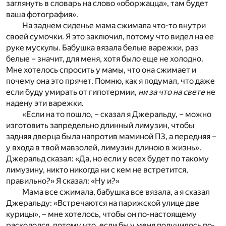
заглянуть в словарь на слово «оборжацца», там будет
ваша фотография».
На заднем сиденье мама сжимала что-то внутри
своей сумочки. Я это заключил, потому что видел на ее
руке мускулы. Бабушка вязала белые варежки, раз
белые – значит, для меня, хотя было еще не холодно.
Мне хотелось спросить у мамы, что она сжимает и
почему она это прячет. Помню, как я подумал, что даже
если буду умирать от гипотермии,
ни за что на свете
не
надену эти варежки.
«Если на то пошло, – сказал я Джеральду, – можно
изготовить запредельно длинный лимузин, чтобы
задняя дверца была напротив маминой ПЗ, а передняя –
у входа в твой мавзолей, лимузин длиною в жизнь».
Джеральд сказал: «Да, но если у всех будет по такому
лимузину, никто никогда ни с кем не встретится,
правильно?» Я сказал: «Ну и?»
Мама все сжимала, бабушка все вязала, а я сказал
Джеральду: «Встречаются на парижской улице две
курицы», – мне хотелось, чтобы он по-настоящему
раскололся, потому что, если бы у меня получилось по-