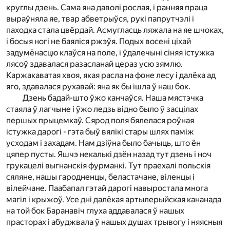
круглы дзень. Сама яна даволі рослая, і ранняя праца
выраўняла яе, твар абветрыўся, рукі папрутчэлі і
паходка стала цвёрдай. Асмугласць ляжала на яе шчоках,
і босыя ногі не баяліся ржэўя. Подых восені ціхай
задумёнасцю клаўся на поле, і ўдалечыні сіняя істужка
лясоў здавалася разасланай цераз усю зямлю.
Каржакаватая хвоя, якая расла на фоне лесу і далёка ад
яго, здавалася рухавай: яна як бы ішла ў наш бок.
Дзень бадай-што ўжо канчаўся. Наша мястэчка
стаяла ў лагчыне і ўжо ледзь відно было ў засцілах
першых прыцемкаў. Сярод поля бялелася роўная
істужка дарогі - гэта быў вялікі стары шлях паміж
усходам і захадам. Нам дзіўна было бачыць, што ён
цяпер пусты. Яшчэ некалькі дзён назад тут дзень і ноч
грукацелі выгнанскія фурманкі. Тут праехалі польскія
сяляне, нашы гародненцы, беластачане, віленцы і
вілейчане. Паабапал гэтай дарогі навыростала многа
магіл і крыжоў. Усе дні далёкая артылерыйская кананада
на той бок Баранавіч глуха аддавалася ў нашых
прасторах і абуджвала ў нашых душах трывогу і няясныя