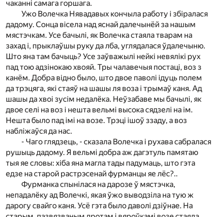
чаканні самага горшага.
Ужо Волечка Нявадавых кончыла работу і збіралася
дадому. Сонца вісела над яснай далечынёй за нашым
мястэчкам. Усе бачылі, як Волечка стаяла тварам на
захад і, прыклаўшы руку да лба, углядалася ўдалечыню.
Што яна там бачыць? Усе заўважылі нейкі невялікі рух
пад тою адзінокаю хвояй. Тры чалавечыя постаці, воз з
канём. Добра відно было, што двое паволі ідуць полем
да трэцяга, які стаяў на шашы ля воза і трымаў каня. Ад
шашы да хвоі зусім недалёка. Неўзабаве мы бачылі, як
двое селі на воз і нешта вельмі высока сядзелі на ім.
Нешта было пад імі на возе. Трэці ішоў ззаду, а воз
набліжаўся да нас.
- Чаго глядзець, - сказала Волечка і рухава сабралася
рушыць дадому. Я вельмі добра аж дагэтуль памятаю
тыя яе словы: хіба яна магла тады падумаць, што гэта
едзе на старой растрэсенай фурманцы яе лёс?..
Фурманка спынілася на дарозе ў мястэчка,
непадалёку ад Волечкі, якая ўжо выводзіла на тую ж
дарогу свайго каня. Усё гэта было даволі дзіўнае. На
старым, пазвязваным дротам і вяроўкамі возе стаяла