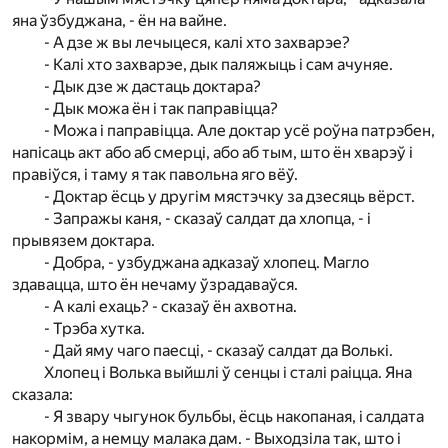
яна ўзбуджана, - ён на вайне.
- А дзе ж вы лечыцеся, калі хто захварэе?
- Калі хто захварэе, дык паляжыць і сам ачуняе.
- Дык дзе ж дастаць доктара?
- Дык можа ён і так паправіцца?
- Можа і паправіцца. Але доктар усё роўна патрэбен,
напісаць акт або аб смерці, або аб тым, што ён хварэў і
правіўся, і таму я так павольна яго вёў.
- Доктар ёсць у другім мястэчку за дзесяць вёрст.
- Запражы каня, - сказаў салдат да хлопца, - і
прывязем доктара.
- Добра, - узбуджана адказаў хлопец. Магло
здавацца, што ён нечаму ўзрадаваўся.
- А калі ехаць? - сказаў ён ахвотна.
- Трэба хутка.
- Дай яму чаго паесці, - сказаў салдат да Волькі.
Хлопец і Волька выйшлі ў сенцы і сталі раіцца. Яна
сказала:
- Я звару чыгунок бульбы, ёсць накопаная, і салдата
накормім, а немцу малака дам. - Выходзіла так, што і