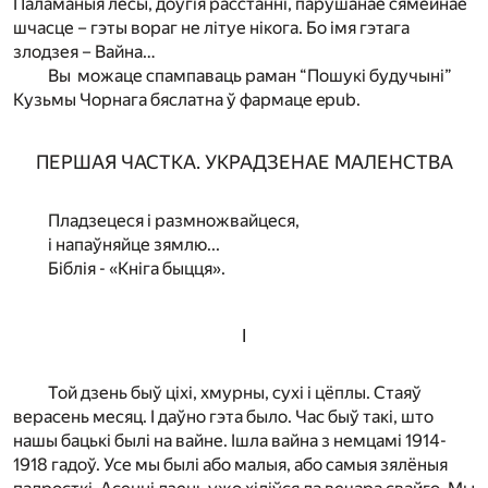
Паламаныя лёсы, доўгія расстанні, парушанае сямейнае
шчасце – гэты вораг не літуе нікога. Бо імя гэтага
злодзея – Вайна…
Вы можаце спампаваць раман “Пошукі будучыні”
Кузьмы Чорнага бяслатна ў фармаце epub.
ПЕРШАЯ ЧАСТКА. УКРАДЗЕНАЕ МАЛЕНСТВА
Пладзецеся і размножвайцеся,
і напаўняйце зямлю...
Біблія - «Кніга быцця».
I
Той дзень быў ціхі, хмурны, сухі і цёплы. Стаяў
верасень месяц. І даўно гэта было. Час быў такі, што
нашы бацькі былі на вайне. Ішла вайна з немцамі 1914-
1918 гадоў. Усе мы былі або малыя, або самыя зялёныя