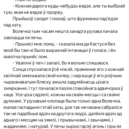
- Кожная дарога куды-небудзь вядзе, але ты выбірай
тую, якая не вядзе ў прорву.
Прыйшоў салдат і сказаў, што фурманка пад'едзе
пад хату.
Волечка тым часам нешта занадта рухава пачала
завіхацца ля печы.
- Прынясі мне лому, - сказала яна да Кастуся без
якой бы там ні было выразнай інтанацыі ў голасе, і ён
ахвотна прынёс лом.
- Увапхні ў печ і запалі, бо я вельмі спяшаюся.
Сонца спускалася ўсё ніжэй, праменне яго з кожнай
хвілінай зменьвала свой колер, і нарэшце ў яго роўным
чырванаватым бляску ажыла задумёнасць ціхага
змяркання. І тут пачалася паэзія спакойнага адвячорка ў
хаце. Усе ціха сядзелі, кожны на сваім месцы і са сваімі
думкамі. У рухавым клопаце была толькі адна Волечка,
малая гаспадыня гэтай хаты, дзе так нечакана сабраліся
так не падобныя адзін на другога людзі, далёкія адзін ад
аднаго і месцам на зямлі, і прывычкамі, і звычаямі, і
жаданнямі, і натурай. У печы зырка гарэў агонь і пры ім