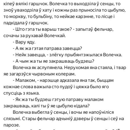
кіпеў вялікі гаршчок. Волечка то выходзіла ў сенцы, то
зноў уваходзіла ў хату і кожны раз прыносіла то цыбулю,
то моркву, то бульбіну, то нейкае карэнне, то лісце і
падкідала ў гаршчок.
- Што гэта ты варыш такое? - запытаў фельчар,
сочачы за рухавай Волечкай.
- Вару яду.
- А як жа гэтая патрава завецца?
- Нейк завецца, - злёгку прыбянтэжылася Волечка.
- А чым жа ты яе закрашваць будзеш?
Волечка як аслупянела. Нерухомая яна стаяла, і твар
яе загарэўся чырвоным колерам.
- Малаком, - нарэшце адказала яна так, быццам
кожнае слова важыла сто пудоў і цяжка было яго
спусціць з языка.
- Як жа ты будзеш гэтую патраву малаком
закрашваць, калі ты ў яе цыбулю кідала?
Волечка выбегла ў сенцы, і вочы яе напоўніліся
слязьмі. Стары фельчар адчыніў дзверы ў сенцы і сеў на
парозе.