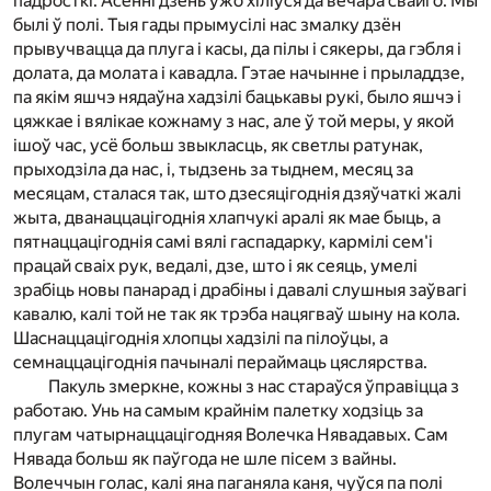
падросткі. Асенні дзень ужо хіліўся да вечара свайго. Мы
былі ў полі. Тыя гады прымусілі нас змалку дзён
прывучвацца да плуга і касы, да пілы і сякеры, да гэбля і
долата, да молата і кавадла. Гэтае начынне і прыладдзе,
па якім яшчэ нядаўна хадзілі бацькавы рукі, было яшчэ і
цяжкае і вялікае кожнаму з нас, але ў той меры, у якой
ішоў час, усё больш звыкласць, як светлы ратунак,
прыходзіла да нас, і, тыдзень за тыднем, месяц за
месяцам, сталася так, што дзесяцігоднія дзяўчаткі жалі
жыта, дванаццацігоднія хлапчукі аралі як мае быць, а
пятнаццацігоднія самі вялі гаспадарку, кармілі сем'і
працай сваіх рук, ведалі, дзе, што і як сеяць, умелі
зрабіць новы панарад і драбіны і давалі слушныя заўвагі
кавалю, калі той не так як трэба нацягваў шыну на кола.
Шаснаццацігоднія хлопцы хадзілі па пілоўцы, а
семнаццацігоднія пачыналі пераймаць цяслярства.
Пакуль змеркне, кожны з нас стараўся ўправіцца з
работаю. Унь на самым крайнім палетку ходзіць за
плугам чатырнаццацігодняя Волечка Нявадавых. Сам
Нявада больш як паўгода не шле пісем з вайны.
Волеччын голас, калі яна паганяла каня, чуўся па полі