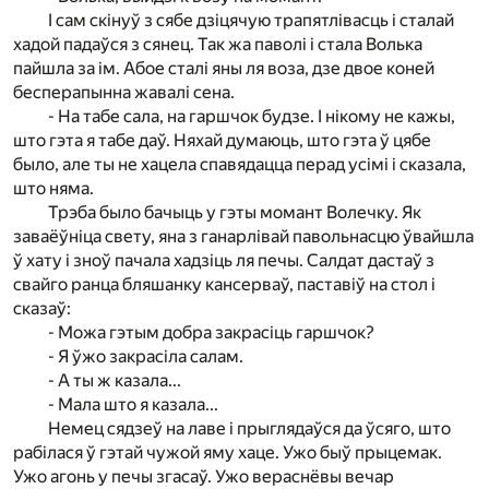
І сам скінуў з сябе дзіцячую трапятлівасць і сталай
хадой падаўся з сянец. Так жа паволі і стала Волька
пайшла за ім. Абое сталі яны ля воза, дзе двое коней
бесперапынна жавалі сена.
- На табе сала, на гаршчок будзе. І нікому не кажы,
што гэта я табе даў. Няхай думаюць, што гэта ў цябе
было, але ты не хацела спавядацца перад усімі і сказала,
што няма.
Трэба было бачыць у гэты момант Волечку. Як
заваёўніца свету, яна з ганарлівай павольнасцю ўвайшла
ў хату і зноў пачала хадзіць ля печы. Салдат дастаў з
свайго ранца бляшанку кансерваў, паставіў на стол і
сказаў:
- Можа гэтым добра закрасіць гаршчок?
- Я ўжо закрасіла салам.
- А ты ж казала...
- Мала што я казала...
Немец сядзеў на лаве і прыглядаўся да ўсяго, што
рабілася ў гэтай чужой яму хаце. Ужо быў прыцемак.
Ужо агонь у печы згасаў. Ужо вераснёвы вечар