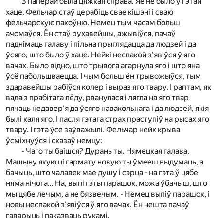
З паперай была цяжкая справа. Яе не было ў гэтай
хаце. Фельчар стаў церабіць свае кішэні і сваю
фельчарскую пакоўню. Немец тым часам больш
ачомаўся. Ён стаў рухавейшы, ажывіўся, пачаў
паднімаць галаву і пільна прыглядацца да людзей і да
ўсяго, што было ў хаце. Нейкі неспакой з'явіўся ў яго
вачах. Было відно, што трывога агарнула яго і што яна
ўсё пабольшваецца. І чым больш ён трывожыўся, тым
здаравейшы рабіўся колер і выраз яго твару. І раптам, як
вада з прабітага лёду, рванулася і лягла на яго твар
пячаць недавер'я да ўсяго навакольнага і да людзей, якія
былі каля яго. І пасля гэтага страх праступіў на рысах яго
твару. І гэта ўсе заўважылі. Фельчар нейк крыва
ўсміхнуўся і сказаў немцу:
- Чаго ты баішся? Дурань ты. Нямецкая галава.
Машыну якую ці гармату новую ты ўмееш выдумаць, а
бачыць, што чалавек мае душу і сэрца - на гэта ў цябе
няма нічога... На, выпі гэты парашок, можа ўбачыш, што
мы цябе лечым, а не бязвечым. - Немец выпіў парашок, і
новы неспакой з'явіўся ў яго вачах. Ён нешта пачаў
гаварыць і паказваць рукамі.