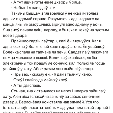
- А тут яшчэ гэты немец хворы ў хаце.
- Небыт. І я паездзіў з ім.
Так яны быццам згаварыліся ў нейкай ім толькі
адным вядомай справе. Разумеючы адзін аднаго да
канца, яны, як змоўшчыкі, зірнулі адно аднаму ў вочы.
Яна зноў пачала даіць карову, а ён ціха выехаў на пустым
возе з двара.
Прайшло гадзін паўтары, калі ён вярнуўся. Каля
аднаго акна ў Вольчынай хаце гарэў агонь. Ён увайшоў.
Волечка спала на тапчане ля печы. Салдат паіў ляжачага
немца малаком з лыжкі. Волечка ўсхапілася, як бы
электрычны ток працяў яе сонную, калі толькі яе госць
увайшоў у хату. Абое разам яны выйшлі ў сенцы.
- Прывёз, - сказаў ён. - Я дам і твайму каню.
- Стаў і свайго да майго ў хлеў.
- А ты ідзі спаць.
Сонная, яна хістанулася на нагах і шпарка пайшла ў
хату. А ён ціха і спакойна зачыніў за сабою сенечныя
дзверы. Вераснёвая ноч стаяла над зямлёй. Уся яго
істота напоўнілася натхнёным адчуваннем гэтай зорнай і