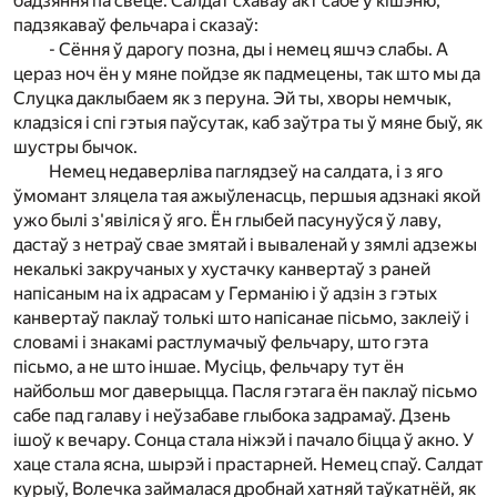
бадзяння па свеце. Салдат схаваў акт сабе ў кішэню,
падзякаваў фельчара і сказаў:
- Сёння ў дарогу позна, ды і немец яшчэ слабы. А
цераз ноч ён у мяне пойдзе як падмецены, так што мы да
Слуцка даклыбаем як з перуна. Эй ты, хворы немчык,
кладзіся і спі гэтыя паўсутак, каб заўтра ты ў мяне быў, як
шустры бычок.
Немец недаверліва паглядзеў на салдата, і з яго
ўмомант зляцела тая ажыўленасць, першыя адзнакі якой
ужо былі з'явіліся ў яго. Ён глыбей пасунуўся ў лаву,
дастаў з нетраў свае змятай і вываленай у зямлі адзежы
некалькі закручаных у хустачку канвертаў з раней
напісаным на іх адрасам у Германію і ў адзін з гэтых
канвертаў паклаў толькі што напісанае пісьмо, заклеіў і
словамі і знакамі растлумачыў фельчару, што гэта
пісьмо, а не што іншае. Мусіць, фельчару тут ён
найбольш мог даверыцца. Пасля гэтага ён паклаў пісьмо
сабе пад галаву і неўзабаве глыбока задрамаў. Дзень
ішоў к вечару. Сонца стала ніжэй і пачало біцца ў акно. У
хаце стала ясна, шырэй і прастарней. Немец спаў. Салдат
курыў, Волечка займалася дробнай хатняй таўкатнёй, як