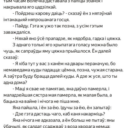
тым часам Волечка даставала з паліцы збанок і
накрывала яго цадзілкай.
- Пойдзеш карову даіць? - сказаў ён з няпэўнай
інтанацыяй няпрошанага госця.
- Пайду. Гэта ж ужо так позна, з усім гэтым
заваждаліся.
- Няхай яно ўсё прападзе, як нядобра, гадка і цяжка.
З аднаго толькі яго хрыпатага голасу можна было
чуць, як сапраўды яму цяжка прыйшлося. Ён далей
сказаў:
- Я хіба тут у вас з канём на двары пераначую, бо
немаведама куды падацца: цёмна, позна, чужая старана.
А заўтра буду брацца далей куды. А дзе ж усе, што ты
адна дома?
- Маці я свае не памятаю, яна даўно памерла, і
маладзейшая сястра мая памерла, як малая была, а
бацька на вайне і нічога не піша мне.
Яна пайшла, і ён за ёю. Ідучы за ёю, ён запытаў:
- Дзе гэта дастаць чаго, каб каня накарміць?
Яна нічога не адказала, а ён больш не пытаў: яны
ўбачылі, як салдат ссаджваў з воза хворага немца: