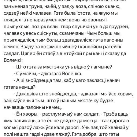
зачыненая труна, на ёй, у задку воза, спіною к каню,
сядзеў нейкі чалавек. Гэта была істота, на якую мы
глядзелі з непаразуменнем: вочы чырвоныя і
прыпухлыя, позірк вялы, твар спушчан уніз да грудзей,
чалавек увесь сціснуты, скамечаны. Чым больш мы
прыглядаліся, тым больш здагадваліся: гэта палонны
немец. Ззаду за возам прыйшоў і канвойны расейскі
салдат. Цяпер ён стаяў з вінтоўкай пры кані і сказаў да
Волечкі:
- Што гэта за мястэчка унь відно ў лагчыне?
- Сумлічы, - адказала Волечка.
- А ці знойдзецца там, каб у каго пакласці нанач
гэтага немца?
- Дык дзіва што знойдзецца, - адказалі мы ўсе хорам,
зацікаўленыя тым, што ў нашым мястэчку будзе
начаваць палонны немец.
- Ён хворы, - растлумачыў нам салдат. - Трэба даць
яму паляжаць, а то ён не дойдзе да месца. І так дарогаю
колькі разоў лажыўся каля дарогі. Унь пад той хваінай у
полі нешта гадзін дзве ляжаў. Гэта добра, што гэты