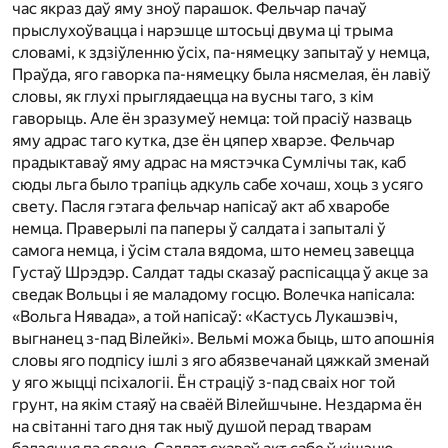
час якраз даў яму зноў парашок. Фельчар пачаў
прыслухоўвацца і нарэшце штосьці двума ці трыма
словамі, к здзіўленню ўсіх, па-нямецку запытаў у немца,
Праўда, яго гаворка па-нямецку была нясмелая, ён лавіў
словы, як глухі прыглядаецца на вусны таго, з кім
гаворыць. Але ён зразумеў немца: той прасіў назваць
яму адрас таго кутка, дзе ён цяпер хварэе. Фельчар
прадыктаваў яму адрас на мястэчка Сумлічы так, каб
сюды льга было трапіць адкуль сабе хочаш, хоць з усяго
свету. Пасля гэтага фельчар напісаў акт аб хваробе
немца. Праверылі па паперы ў салдата і запыталі ў
самога немца, і ўсім стала вядома, што немец завецца
Густаў Шрэдэр. Салдат тады сказаў распісацца ў акце за
сведак Вольцы і яе маладому госцю. Волечка напісала:
«Вольга Нявада», а той напісаў: «Кастусь Лукашэвіч,
выгнанец з-пад Вілейкі». Вельмі можа быць, што апошнія
словы яго подпісу ішлі з яго абязвечанай цяжкай зменай
у яго жыцці псіхалогіі. Ён страціў з-пад сваіх ног той
грунт, на якім стаяў на сваёй Вілейшчыне. Нездарма ён
на світанні таго дня так ныў душой перад тварам