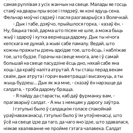
самая руплівая з усіх жанчын на свеце. Малады яе госць
стаяў на двары пры возе і глядзеў, як коні ядуць сена.
Фельчар моўчкі сядзеў і пасля разгаварыўся з Волечкай.
- Дык і табе, дзяўчо, прыйшлося горка, - казаў ён. -
Ну, бацька твой, дарма што пісем не шле, а можа быць
жыў і здароў і хутка вернецца дадому. Дык ты нічога
кепскага не думай, а жыві сабе памалу. Ведай, што
кожны пражыты дзень адкідае тое, што ёсць, і набліжае
тое, што будзе. Горачы на свеце многа, але і ў самай
большай на свеце пасудзіне ёсць дно, няхай сабе яна
хоць і да краёў наліта атрутай. А ты стаіш перад векам
сваім, дык атрута і горач выветрацца і высахнуць, а ты
жыць будзеш... Дык як жа мне, - сказаў ён нарэшце да
салдата, - трэба дадому брацца.
- Я пайду да старасты, каб даў фурманку вам, -
прагаварыў салдат. - А мы з немцам у дарогу заўтра.
І гэтулькі было ў салдацкім голасе спакойнай
ураўнаважанасці, гэтулькі было ў ім упэўненасці, што
ўсё на свеце ідзе да таго, да чаго яно ідзе, што здавалася,
ніякае хваляванне не пройме гэтага чалавека. Салдат