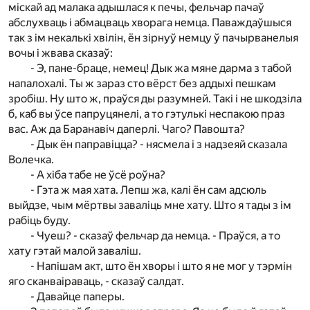
міскай ад малака адышлася к печы, фельчар пачаў
абслухваць і абмацваць хворага немца. Паваждаўшыся
так з ім некалькі хвілін, ён зірнуў немцу ў пачырванелыя
вочы і жвава сказаў:
- Э, пане-браце, немец! Дык жа мяне дарма з табой
напалохалі. Ты ж зараз сто вёрст без аддыхі пешкам
зробіш. Ну што ж, праўся ды разумней. Такі і не шкодзіла
б, каб вы ўсе папруцянелі, а то гэтулькі неспакою праз
вас. Аж да Баранавіч даперлі. Чаго? Павошта?
- Дык ён паправіцца? - нясмела і з надзеяй сказала
Волечка.
- А хіба табе не ўсё роўна?
- Гэта ж мая хата. Лепш жа, калі ён сам адсюль
выйдзе, чым мёртвы заваліць мне хату. Што я тады з ім
рабіць буду.
- Чуеш? - сказаў фельчар да немца. - Праўся, а то
хату гэтай малой заваліш.
- Напішам акт, што ён хворы і што я не мог у тэрмін
яго сканваіраваць, - сказаў салдат.
- Давайце паперы.