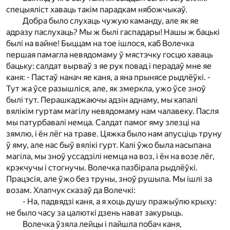
спецыяліст хаваць такім парадкам нябожчыкаў.
Добра было слухаць чужую каманду, але як яе
адразу паслухаць? Мы ж былі гаспадары! Нашы ж бацькі
былі на вайне! Быццам на тое ішлося, каб Волечка
першая памагла невядомаму ў мястэчку госцю хаваць
бацьку: салдат вырваў з яе рук повад і перадаў мне яе
каня: - Пастаў нанач яе каня, а яна прынясе рыдлёўкі. -
Тут жа ўсе разышліся, але, як змеркла, ужо ўсе зноў
былі тут. Перашкаджаючы адзін аднаму, мы капалі
вялікім гуртам магілу невядомаму нам чалавеку. Пасля
мы патурбавалі немца. Салдат памог яму злезці на
зямлю, і ён лёг на траве. Цяжка было нам апусціць труну
ў яму, але нас быў вялікі гурт. Калі ўжо была насыпана
магіла, мы зноў уссадзілі немца на воз, і ён на возе лёг,
крэкчучы і стогнучы. Волечка пазбірала рыдлёўкі.
Працэсія, але ўжо без труны, зноў рушыла. Мы ішлі за
возам. Хлапчук сказаў да Волечкі:
- На, падвядзі каня, а я хоць душу пражыўлю крыху:
не было часу за цалюткі дзень нават закурыць.
Волечка ўзяла лейцы і пайшла побач каня,