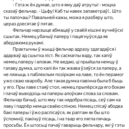
- Гэта ж ён думае, што я яму даў атруты! - моцна
сказаў фельчар. - Цьфу! Каб ты навек запаветраў!.. Што
ты лапочаш? Павальней кажы, можа я разбяру што,
цераз дзесятае ў пятае.
Фельчар нарэшце абмацаў у сваёй кішэні вучнёўскі
сшытак. Немец убачыў паперу і пацягнуўся да яе
абедзвюма рукамі.
Практычны ў жыцці фельчар адразу здагадаўся і
адарваў ад сшытка ліст. Як сасмаглы ваду, так хапіў
немец паперу і аловак. Не ведаю, ці прыйшла немцу ў
галаву думка, што калі ён так жвава ўзяўся за паперу, а
не ляжыць з паблеклым позіркам на лаве, то ён перамог
ужо сваю хваробу. Але такая думка павінна была б быць
у яго. Пры лаве стаяў стол, немец прыпёрся да яго бокам
і пачаў выводзіць на паперы алоўкам слова за словам.
Фельчар бачыў, што яму так нядобра пісаць, сеў сам на
лаву і падпёр немца сваёю спіною. Немец спісаў абодва
бакі паперы і ўжо распісаўся, як раптам як бы што
ўспомніў, пакінуў пісаць, і на твар яго лягла пячаць
просьбы. Ён штосьці пачаў гаварыць фельчару, які ў гэты