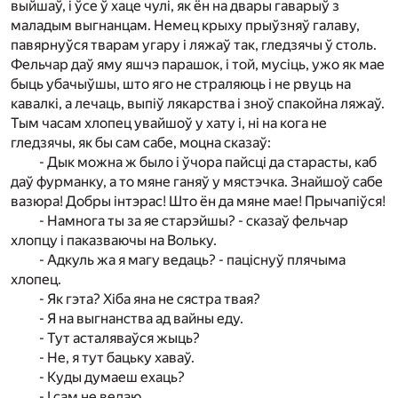
выйшаў, і ўсе ў хаце чулі, як ён на двары гаварыў з
маладым выгнанцам. Немец крыху прыўзняў галаву,
павярнуўся тварам угару і ляжаў так, гледзячы ў столь.
Фельчар даў яму яшчэ парашок, і той, мусіць, ужо як мае
быць убачыўшы, што яго не страляюць і не рвуць на
кавалкі, а лечаць, выпіў лякарства і зноў спакойна ляжаў.
Тым часам хлопец увайшоў у хату і, ні на кога не
гледзячы, як бы сам сабе, моцна сказаў:
- Дык можна ж было і ўчора пайсці да старасты, каб
даў фурманку, а то мяне ганяў у мястэчка. Знайшоў сабе
вазюра! Добры інтэрас! Што ён да мяне мае! Прычапіўся!
- Намнога ты за яе старэйшы? - сказаў фельчар
хлопцу і паказваючы на Вольку.
- Адкуль жа я магу ведаць? - паціснуў плячыма
хлопец.
- Як гэта? Хіба яна не сястра твая?
- Я на выгнанства ад вайны еду.
- Тут асталяваўся жыць?
- Не, я тут бацьку хаваў.
- Куды думаеш ехаць?
- І сам не ведаю.