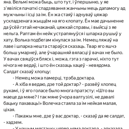
яна. Вельмі можа быць, што тут, і ўпершыню, у яе
з'явіліся пачаткі спадзявання жанчыны мець дапамогу ад
мужчыны і ісці за ім. Ён жа стаяў і адчуваў цяжар
ускладзенага жыццём на яго клопату. Ён мае дачыненне
да ўсёй гэтай нечаканай, цяжкай справы, і выйсці з яе
нельга. Раптам ён нейк устрапянуўся і шпарка рушыў у
хату. Волька подбегам кінулася за ім. Немец ляжаў на
лаве і шпарка нешта стараўся сказаць. Твар яго яшчэ
больш умарнеў, але ўчарашняй вяласці ў вачах не было.
У вачах свяціўся бляск і, можа, гэта з гарачкі, ніхто тут
нічога не ведаў, і што ён сказаць хацеў - невядома.
Салдат сказаў хлопцу:
- Немец можа памерці, трэба доктара.
- А хіба я ведаю, дзе той доктар? - развёў хлопец
рукамі, і ў яго голасе было многа пратэсту: «Што вы
маеце да мяне? І так мяне ўчора валтузілі, не давалі
бацьку пахаваць!» Волечка стаяла за ім нейкая малая,
ціхая.
- Пакажы мне, дзе ў вас доктар, - сказаў да яе салдат,
- хадзем.
- У нашым мястэчку цяпер няма доктара, - адказала