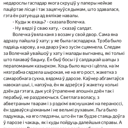
недарослы гаспадар якога скруціў у паперы нейкае
пацёртае лісце і так зацягнуўся дымам, што здавалася,
гэта ён ратуецца ад вялікае навалы.
- Куды ж ехаць? - сказала Волечка.
- Ну вядзі ў сваю хату, - сказаў салдат.
Волечка ўвяла каня з возам у свой двор. Сама яна
адразу пайшла ў хату: у яе была гаспадарка. Трэба было
падаіць карову, а на дварэ ўжо зусім сцямнела. Следам
за Волечкай увайшоў у хату і малады выгнанец, які толькі
што пахаваў бацьку. Ён быў босы і ў салдацкай шапцы з
пераломаным казырком. Хоць было яшчэ і цёпла, на ім
нязграбна сядзела шырокая, не на яго рост, жакетка з
самаробнага сукна, вядома ў дарозе. Каўнер абгамтаўся
навокал шыі, і, напэўна, ён як адзеўся ў жакетку колькі
дзён да гэтага, дык усё ўтрапенне апошніх дзён так і
перабыў, не раздзеючыся. Светлага воласу, з
абветраным тварам і з рэдкімі вяснушкамі на пераноссі,
ён здаваўся ціхманым і не вельмі рухавым. Льга было
падумаць, на яго гледзячы, што ён так будзе стаяць доўга
ў парозе і чакаць, як і куды пойдуць далейшыя справы. А