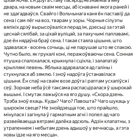
ціхай ночы. Ён доўга стаяў пасярод незнаёмага яму
двара, на новым сваім месцы, аб існаванні якога раней і
не здагадваўся. Свайго і Вольчынага каня ён паставіў да
сена і сам лёг на воз, тварам у зоры. Чорныя сілуэты
вялікіх дрэў вырысоўваліся перад ім, дзесьці за гэтай
цеснай сялібай, за ціхай вуліцай, за пахучымі паплавамі,
дзе ён нядаўна браў сена. І такая стаяла цішыня, што
здавалася - восень сочыць, ці не парушае што яе спакою.
Чутно было, як грукалі коні, перажоўваючы сена. Сонная
птушка спалохалася, крыкнула і сціхла, і залапатаў
крыллямі певень. Яблыка адарвалася ад галіны і
стукнулася аб зямлю. І зноў надоўга ўстанавілася
цішыня. Ён спаў на сваім возе доўга і раптам усхапіўся і
сеў. Зорнае неба ўсё таксама распасціралася ў шырокай
вышыні. І смутак лажыўся на яго душу. «Скора дзень.
Трэба зноў ехаць. Куды? Чаго? Павошта? Чаго шукаць у
шырокім свеце? Не знойдзецца тое, што прайшло,
мінулася і загінула ў гарматным агні і попел ад чаго
развейваецца вятрамі далёка адсюль. Адзін клапатны, з
утрапеннем і небытам дзень адышоў у вечнасць, а гэта
новы ідзе на яго месца».