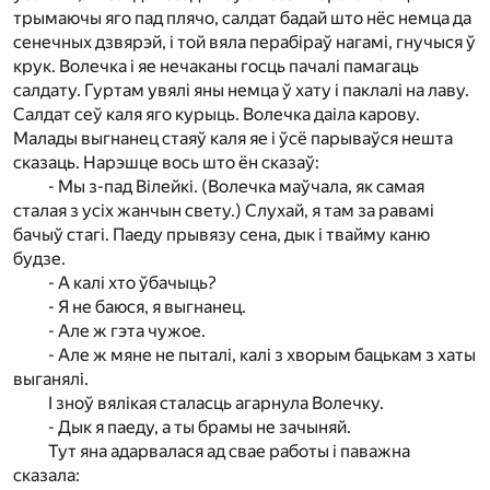
трымаючы яго пад плячо, салдат бадай што нёс немца да
сенечных дзвярэй, і той вяла перабіраў нагамі, гнучыся ў
крук. Волечка і яе нечаканы госць пачалі памагаць
салдату. Гуртам увялі яны немца ў хату і паклалі на лаву.
Салдат сеў каля яго курыць. Волечка даіла карову.
Малады выгнанец стаяў каля яе і ўсё парываўся нешта
сказаць. Нарэшце вось што ён сказаў:
- Мы з-пад Вілейкі. (Волечка маўчала, як самая
сталая з усіх жанчын свету.) Слухай, я там за равамі
бачыў стагі. Паеду прывязу сена, дык і твайму каню
будзе.
- А калі хто ўбачыць?
- Я не баюся, я выгнанец.
- Але ж гэта чужое.
- Але ж мяне не пыталі, калі з хворым бацькам з хаты
выганялі.
І зноў вялікая сталасць агарнула Волечку.
- Дык я паеду, а ты брамы не зачыняй.
Тут яна адарвалася ад свае работы і паважна
сказала: