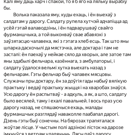
Калі яму даць харч і спакой, то я б яго на ляльку вырабіў
бы.
Волька паказала яму, куды ехаць, і ён выехаў з
салдатам у дарогу. Салдату рупела хутчэй адчапіцца ад
усёй гэтай валаводзіны, і ён падварушваў свайго
фурманшчыка, а той выконваў свае абавязкі з
заўзятасцю чалавека, які з гэтага хлеб есць. Так што яны
шпарка даскочылі да мястэчка, але доктара і там не
засталі: ён паехаў у нейкае сяло да хворых, але затое там
яны здабылі фельчара, казённага, з амбулаторыі, і
салдату ўдалося вельмі хутка выехать назад з
фельчарам. Гэты фельчар быў чалавек мясцовы.
Служачы пры доктару, ён за доўгія гады набыў вялікую
практыку і ведаў практыку жыцця і на хваробах знаўся.
Усю дарогу ён распытваў - а адкуль, а як, а што, салдату
было весялей, таму і ехалі павальней. І вось праз усю
дарогу назад, не спяшаючыся ехаць, малады
фурманшчык разглядаў наваколле паабапал дарогі.
Дзень гэты быў сонечны. На бярозах трапяталася
жоўтае лісце. У чыстым полі адзінокі лісток на дарозе
імкнуўся з ветрам удалячынь. Лясы паўз дарогу