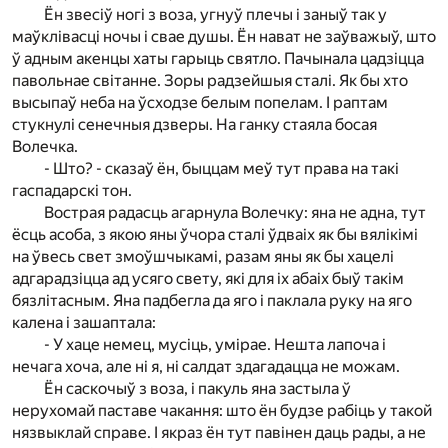
Ён звесіў ногі з воза, угнуў плечы і заныў так у
маўклівасці ночы і свае душы. Ён нават не заўважыў, што
ў адным акенцы хаты гарыць святло. Пачынала цадзіцца
павольнае світанне. Зоры радзейшыя сталі. Як бы хто
высыпаў неба на ўсходзе белым попелам. І раптам
стукнулі сенечныя дзверы. На ганку стаяла босая
Волечка.
- Што? - сказаў ён, быццам меў тут права на такі
гаспадарскі тон.
Вострая радасць агарнула Волечку: яна не адна, тут
ёсць асоба, з якою яны ўчора сталі ўдваіх як бы вялікімі
на ўвесь свет змоўшчыкамі, разам яны як бы хацелі
адгарадзіцца ад усяго свету, які для іх абаіх быў такім
бязлітасным. Яна падбегла да яго і паклала руку на яго
калена і зашаптала:
- У хаце немец, мусіць, умірае. Нешта лапоча і
нечага хоча, але ні я, ні салдат здагадацца не можам.
Ён саскочыў з воза, і пакуль яна застыла ў
нерухомай паставе чакання: што ён будзе рабіць у такой
нязвыклай справе. І якраз ён тут павінен даць рады, а не