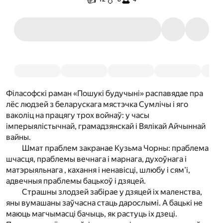
Філасофскі раман «Пошукі будучыні» распавядае пра
лёс людзей з беларускага мястэчка Сумлічы і яго
ваколіц на працягу трох войнаў: у часы
імперыялістычнай, грамадзянскай і Вялікай Айчыннай
вайны.
Шмат праблем закранае Кузьма Чорны: праблема
шчасця, праблемы вечнага і марнага, духоўнага і
матэрыяльнага , кахання і ненавісці, шлюбу і сям’і,
адвечныя праблемы бацькоў і дзяцей.
Страшны злодзей забірае у дзяцей іх маленства,
яны вумашаны заўчасна стаць дарослымі. А бацькі не
маюць магчымасці бачыць, як растуць іх дзеці.