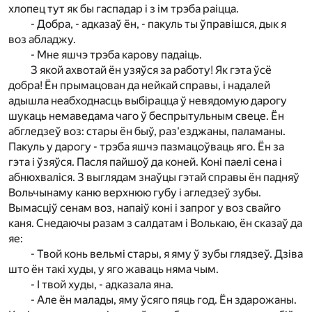
хлопец тут як бы гаспадар і з ім трэба раіцца.
- Добра, - адказаў ён, - пакуль ты ўправішся, дык я
воз абладжу.
- Мне яшчэ трэба карову падаіць.
З якой ахвотай ён узяўся за работу! Як гэта ўсё
добра! Ён прымацован да нейкай справы, і надалей
адышла неабходнасць выбірацца ў невядомую дарогу
шукаць немаведама чаго ў беспрытульным свеце. Ён
абгледзеў воз: стары ён быў, раз'езджаны, паламаны.
Пакуль у дарогу - трэба яшчэ пазмацоўваць яго. Ён за
гэта і ўзяўся. Пасля пайшоў да коней. Коні паелі сена і
абнюхваліся. З выглядам знаўцы гэтай справы ён падняў
Вольчынаму каню верхнюю губу і агледзеў зубы.
Вымасціў сенам воз, напаіў коні і запрог у воз свайго
каня. Снедаючы разам з салдатам і Волькаю, ён сказаў да
яе:
- Твой конь вельмі стары, я яму ў зубы глядзеў. Дзіва
што ён такі худы, у яго жаваць няма чым.
- І твой худы, - адказала яна.
- Але ён малады, яму ўсяго пяць год. Ён здарожаны.