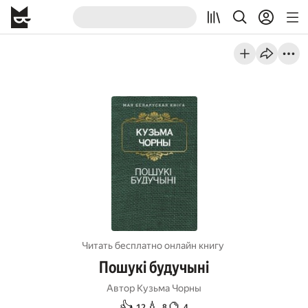
Читать бесплатно онлайн книгу
Пошукі будучыні
Автор
Кузьма Чорны
👍
💧
🔮
12
8
4