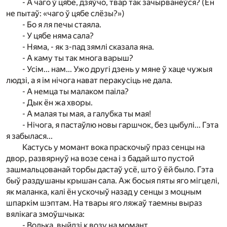
- А чаго ў цябе, дзяўчо, твар так зачырванеўся? (Ён
не пытаў: «чаго ў цябе слёзы?»)
- Бо я ля печы стаяла.
- У цябе няма сала?
- Няма, - як з-пад зямлі сказала яна.
- А каму ты так многа варыш?
- Усім... нам... Ужо другі дзень у мяне ў хаце чужыя
людзі, а я ім нічога нават перакусіць не дала.
- А немца ты малаком паіла?
- Дык ён жа хворы.
- А малая ты мая, а галубка ты мая!
- Нічога, я пастаўлю новы гаршчок, без цыбулі... Гэта
я забылася...
Кастусь у момант вока праскочыў праз сенцы на
двор, развярнуў на возе сена і з бадай што пустой
зашмальцованай торбы дастаў усё, што ў ёй было. Гэта
быў раздушаны крышан сала. Аж босыя пяты яго мігцелі,
як маланка, калі ён ускочыў назад у сенцы з моцным
шпаркім шэптам. На твары яго ляжаў таемны выраз
вялікага змоўшчыка:
- Волька, выйдзі к возу на момант.