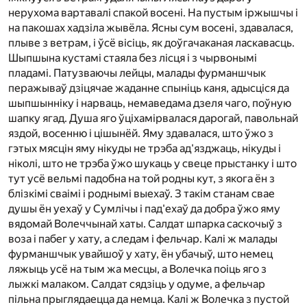
нерухома вартавалі спакой восені. На пустым іржышчы і
на пакошах хадзіла жывёла. Ясны сум восені, здавалася,
плыве з ветрам, і ўсё вісіць, як доўгачаканая ласкавасць.
Шыпшына кустамі стаяла без лісця і з чырвонымі
пладамі. Патузваючы лейцы, малады фурманшчык
перажываў дзіцячае жаданне спыніць каня, адысціся да
шыпшынніку і нарваць, немаведама дзеля чаго, поўную
шапку ягад. Душа яго ўціхамірвалася дарогай, павольнай
яздой, восенню і цішынёй. Яму здавалася, што ўжо з
гэтых мясцін яму нікуды не трэба ад'язджаць, нікуды і
ніколі, што не трэба ўжо шукаць у свеце прыстанку і што
тут усё вельмі падобна на той родны кут, з якога ён з
блізкімі сваімі і роднымі выехаў. З такім станам свае
душы ён уехаў у Сумлічы і пад'ехаў да добра ўжо яму
вядомай Волеччынай хаты. Салдат шпарка саскочыў з
воза і пабег у хату, а следам і фельчар. Калі ж малады
фурманшчык увайшоў у хату, ён убачыў, што немец
ляжыць усё на тым жа месцы, а Волечка поіць яго з
лыжкі малаком. Салдат сядзіць у одуме, а фельчар
пільна прыглядаецца да немца. Калі ж Волечка з пустой