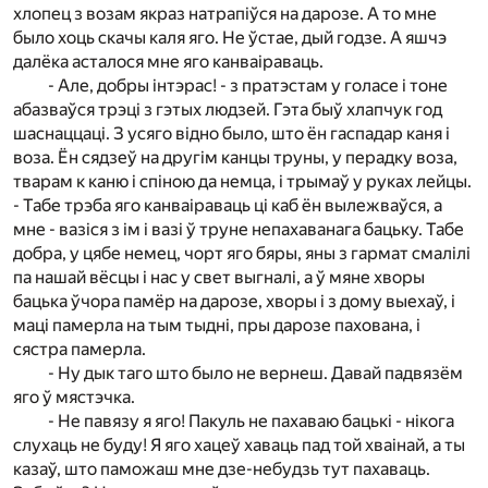
хлопец з возам якраз натрапіўся на дарозе. А то мне
было хоць скачы каля яго. Не ўстае, дый годзе. А яшчэ
далёка асталося мне яго канваіраваць.
- Але, добры інтэрас! - з пратэстам у голасе і тоне
абазваўся трэці з гэтых людзей. Гэта быў хлапчук год
шаснаццаці. З усяго відно было, што ён гаспадар каня і
воза. Ён сядзеў на другім канцы труны, у перадку воза,
тварам к каню і спіною да немца, і трымаў у руках лейцы.
- Табе трэба яго канваіраваць ці каб ён вылежваўся, а
мне - вазіся з ім і вазі ў труне непахаванага бацьку. Табе
добра, у цябе немец, чорт яго бяры, яны з гармат смалілі
па нашай вёсцы і нас у свет выгналі, а ў мяне хворы
бацька ўчора памёр на дарозе, хворы і з дому выехаў, і
маці памерла на тым тыдні, пры дарозе пахована, і
сястра памерла.
- Ну дык таго што было не вернеш. Давай падвязём
яго ў мястэчка.
- Не павязу я яго! Пакуль не пахаваю бацькі - нікога
слухаць не буду! Я яго хацеў хаваць пад той хваінай, а ты
казаў, што паможаш мне дзе-небудзь тут пахаваць.