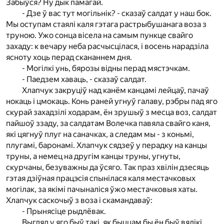
Забыўся? Ну дык памагай.
- Дзе ў вас тут могільнік? - сказаў салдат у наш бок.
Мы оступам стаялі каля гэтага растрыбушанага воза з
труною. Ужо сонца вісела на самым пункце свайго
захаду: к вечару неба расчысцілася, і восень нарадзіла
ясноту хоць перад скананнем дня.
- Могілкі унь, бярозы відны перад мястэчкам.
- Паедзем хаваць, - сказаў салдат.
Хлапчук закруціў над канём канцамі лейцаў, пачаў
нокаць і цмокаць. Конь раней угнуў галаву, рэбры пад яго
скурай захадзілі ходарам, ён зрушыў з месца воз, салдат
пайшоў ззаду, за салдатам Волечка павяла свайго каня,
які цягнуў плуг на саначках, а следам мы - з коньмі,
плугамі, баронамі. Хлапчук сядзеў у перадку на канцы
труны, а немец на другім канцы труны, угнуты,
скурчаны, безуважны да ўсяго. Так праз хвілін дзесяць
гэтая дзіўная працэсія спынілася каля местачковых
могілак, за якімі пачыналіся ўжо местачковыя хаты.
Хлапчук саскочыў з воза і скамандаваў:
- Прынясіце рыдлёвак.
Выгляд у яго быў такі, як быццам бы ён быў вялікі