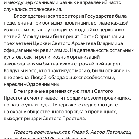
и между церковниками разных направлений часто
случались столкновения.
Впоследствии вся территория Государства была
поделена на три больших провинции, во главе каждой
из которых встал руководитель одной из церковных
ветвей. Между ними был принят Пакт «О признании
трех ветвей Церкви Святого Архангела Владимира
официальными религиями». На деятельность остальных
культов, сект и религиозных организаций
законодателями был наложен строжайший запрет.
Колдуны и все, кто практикует магию, были объявлены
вне закона. Людей, обладающих способностями,
нарекли «Одаренными».
В те мрачные времена служители Святого
Престола смогли навести порядки в своих провинциях,
но на это ушли годы. Теперь же, ежедневно даже
на охрану общественного порядка в провинциях,
выходят рыцари Святого Престола.
Повесть временных лет. Глава 5. Автор Летописец
монах Афанасий 2075 год. Наши дни.