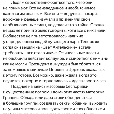
Людям свойственно бояться того, чего они
не понимают. Все неизведанное и необъяснимое
кажется им опасным. Все они — ведуньи, знахари,
ворожеи и раньше изучали и применяли свои
необыкновенные силы, но делали это в тайне. О таких
вещах не принято было говорить, хотя все о них знали.
В обществе не приветствовалось наличие
у определенных людей пугающего дара. Теперь же,
когда они вышли на «Свет Ангельский» и стали
требовать… все стало иначе. Официальные власти
не одобрили действия колдунов, и смириться с ними ни
как не могли. Президент вынужден был обратиться
за помощью к клирикам Церкви, и Церковь оказалась
к этому готова. Возможно, даже ждала, когда это
случится, покорно и терпеливо выжидала своего часа.
Позднее начались массовые беспорядки
и существенные погромы во многих частях материка
Грандис. Обладатели дара стали объединяться
в большие группы, создавать секты, общины, выходить
на улицы массово и пользуясь своими способностями