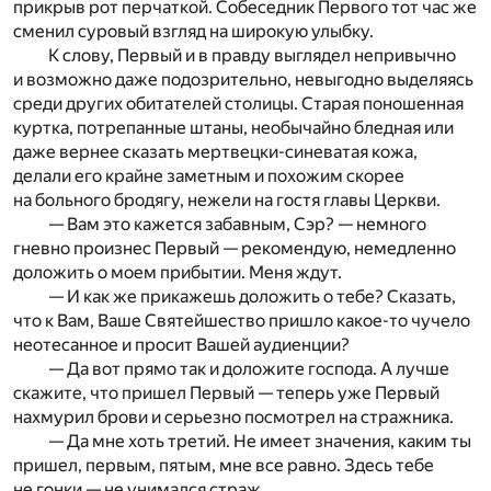
прикрыв рот перчаткой. Собеседник Первого тот час же
сменил суровый взгляд на широкую улыбку.
К слову, Первый и в правду выглядел непривычно
и возможно даже подозрительно, невыгодно выделяясь
среди других обитателей столицы. Старая поношенная
куртка, потрепанные штаны, необычайно бледная или
даже вернее сказать мертвецки-синеватая кожа,
делали его крайне заметным и похожим скорее
на больного бродягу, нежели на гостя главы Церкви.
— Вам это кажется забавным, Сэр? — немного
гневно произнес Первый — рекомендую, немедленно
доложить о моем прибытии. Меня ждут.
— И как же прикажешь доложить о тебе? Сказать,
что к Вам, Ваше Святейшество пришло какое-то чучело
неотесанное и просит Вашей аудиенции?
— Да вот прямо так и доложите господа. А лучше
скажите, что пришел Первый — теперь уже Первый
нахмурил брови и серьезно посмотрел на стражника.
— Да мне хоть третий. Не имеет значения, каким ты
пришел, первым, пятым, мне все равно. Здесь тебе
не гонки — не унимался страж.