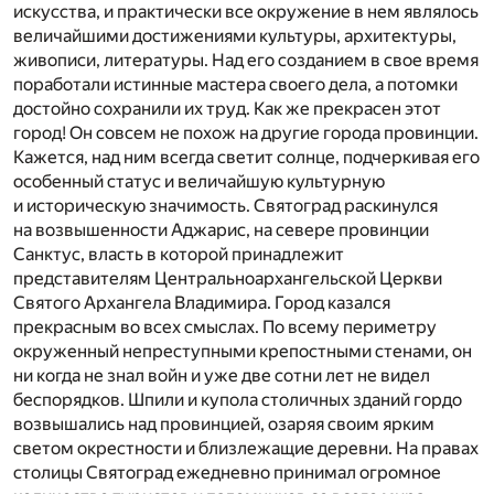
искусства, и практически все окружение в нем являлось
величайшими достижениями культуры, архитектуры,
живописи, литературы. Над его созданием в свое время
поработали истинные мастера своего дела, а потомки
достойно сохранили их труд. Как же прекрасен этот
город! Он совсем не похож на другие города провинции.
Кажется, над ним всегда светит солнце, подчеркивая его
особенный статус и величайшую культурную
и историческую значимость. Святоград раскинулся
на возвышенности Аджарис, на севере провинции
Санктус, власть в которой принадлежит
представителям Центральноархангельской Церкви
Святого Архангела Владимира. Город казался
прекрасным во всех смыслах. По всему периметру
окруженный непреступными крепостными стенами, он
ни когда не знал войн и уже две сотни лет не видел
беспорядков. Шпили и купола столичных зданий гордо
возвышались над провинцией, озаряя своим ярким
светом окрестности и близлежащие деревни. На правах
столицы Святоград ежедневно принимал огромное