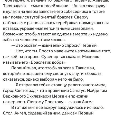
тебя вернули, а значит то, ради чего ты сейчас живешь.
Твоя задача — смысл твоей жизни — Ангел сжал руку
в кулак и на левом запястье его собеседника в тот же
миг появился тугой желтый браслет. Сверху
на браслете располагалась серебряная прямоугольная
вставка, украшенная непонятными символами.
Возможно, это был текст на одном из мертвых и давно
забытых человечеством языков.
— Это окова? — язвительно спросил Первый.
— Нет, что ты. Просто маленькое напоминание того,
на чьей ты стороне. Сувенир так сказать. Можешь
называть его «Браслетик добра».
Первый знал, что это была окова. Талисман,
который не позволит ему свернуть с пути, сбежать,
отказаться, однако выбора у него не было.
— Я отправлю тебя в столицу религиозного мира,
город Святоград, что в провинции Санктус. Найди там
Верховного Экклезиарха Церкви и присягни
на верность Святому Престолу — сказал Ангел.
В тот же миг все вокруг закружилось и исчезло.
Стол, Ангел, сидевший за ним, да и сам Первый,