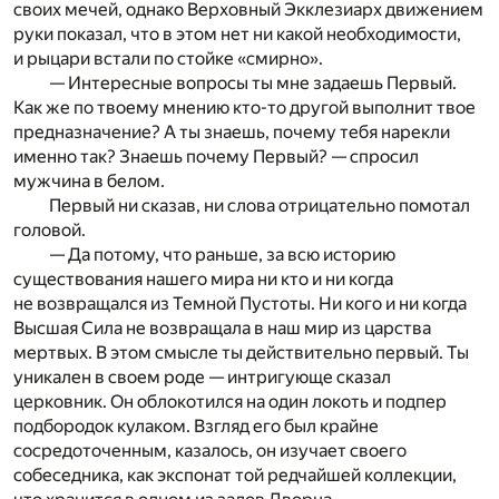
своих мечей, однако Верховный Экклезиарх движением
руки показал, что в этом нет ни какой необходимости,
и рыцари встали по стойке «смирно».
— Интересные вопросы ты мне задаешь Первый.
Как же по твоему мнению кто-то другой выполнит твое
предназначение? А ты знаешь, почему тебя нарекли
именно так? Знаешь почему Первый? — спросил
мужчина в белом.
Первый ни сказав, ни слова отрицательно помотал
головой.
— Да потому, что раньше, за всю историю
существования нашего мира ни кто и ни когда
не возвращался из Темной Пустоты. Ни кого и ни когда
Высшая Сила не возвращала в наш мир из царства
мертвых. В этом смысле ты действительно первый. Ты
уникален в своем роде — интригующе сказал
церковник. Он облокотился на один локоть и подпер
подбородок кулаком. Взгляд его был крайне
сосредоточенным, казалось, он изучает своего
собеседника, как экспонат той редчайшей коллекции,