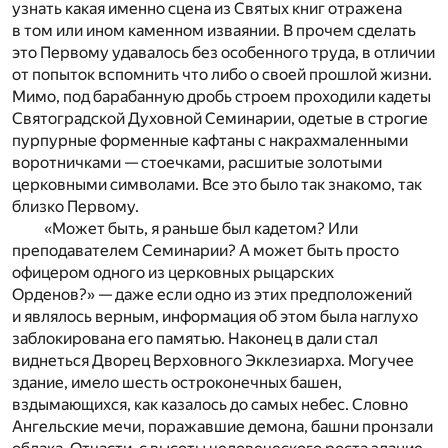
узнать какая именно сцена из Святых книг отражена
в том или ином каменном изваянии. В прочем сделать
это Первому удавалось без особенного труда, в отличии
от попыток вспомнить что либо о своей прошлой жизни.
Мимо, под барабанную дробь строем проходили кадеты
Святоградской Духовной Семинарии, одетые в строгие
пурпурные форменные кафтаны с накрахмаленными
воротничками — стоечками, расшитые золотыми
церковными символами. Все это было так знакомо, так
близко Первому.
«Может быть, я раньше был кадетом? Или
преподавателем Семинарии? А может быть просто
офицером одного из церковных рыцарских
Орденов?» — даже если одно из этих предположений
и являлось верным, информация об этом была наглухо
заблокирована его памятью. Наконец в дали стал
виднеться Дворец Верховного Экклезиарха. Могучее
здание, имело шесть остроконечных башен,
вздымающихся, как казалось до самых небес. Словно
Ангельские мечи, поражавшие демона, башни пронзали