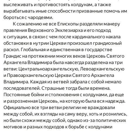
выслеживать и противостоять колдунам, а также
вырабатывать иные способности призванные помочь им
бороться с чародеями.
К сожалению не все Епископы разделяли манеру
правления Верховного Экклезиарха и его подход
к ситуации, в связи с чем после кардинального накала
обстановки в нутрии Церкви произошел грандиозный
раскол. Глобальная и единственная в государстве
Грандис на протяжении многих веков Церковь Святого
Архангела Владимира была навсегда разделена на три
ветви: Центральноархангельскую, Левоархангельскую
и Правоархангельскую Церкви Святого Архангела
Владимира. Каждая из ветвей забрала с собой немало
последователей. Страшные тогда были времена.
Постоянные бойни и столкновения с колдунами, да еще
и разрозненная Церковь, на которую была вся надежда.
Официально все три ветви религии не враждовали
между собой, их взгляды на саму веру, хоть и рознились,
но были схожи между собой, однако из-за политических
мотивов и разных подходов к борьбе с колдунами