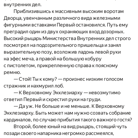
внутренних дел.
Приблизившись к массивным высоким воротам
Дворца, увенчанным различного вида железными
фигурными вставками Первый остановился. Путь ему
преградил один из двух охраняющих вход дозорных.
Высокий рыцарь Министерства Внутренних дел строго
посмотрел на подозрительного пришельца и занял
выразительную позу, возложив ладонь левой руки
на эфес меча, а правой на большую кобуру
с пистолетом, прикрепленную справа к поясному
ремню.
— Стой! Ты к кому? — произнес низким голосом
стражник и нахмурил лоб.
— К Верховному Экклезиарху — невозмутимо
ответил Первый и скрестил руки на груди.
— Да уж. Не больше и не меньше. К Верховному
Экклезиарху. Быть может нам нужно созвать собрание
кардиналов, по случаю прибытия такого важного гостя?
Второй, более юный на вид рыцарь, стоящий чуть
позади своего напарника негромко рассмеялся,