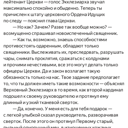
лейтенант Церкви — голос Экклезиарха звучал
максимально спокойно и обыденно. Теперь ты
причислен к штату церковного Ордена Идущих
по следу — пояснил глава Церкви.
— Но как? Зачем? Разве так вообще можно? —
возмущенно спрашивал новоиспеченный священник.
— Как ты, возможно, знаешь способностями
противостоять одаренным, обладают только
священники. Выслеживать их, преследовать, разрушать
чары, снимать проклятия, сражаться с колдунами
и прочими нечестивыми, все это могут делать только
офицеры Церкви. Да и закон возлагает такую
обязанность только на нас. Твое задание предполагает
то, что ты должен иметь такие возможности — объяснял
Верховный Экклезиарх в то время, как второй кардинал
подошел к своему руководителю и протянул ему
длинный и узкий тканевой сверток.
— Да, конечно. У меня есть для тебя подарок —
с легкой улыбкой сказал руководитель, разворачивая
сверток. После этого он протянул Первому старый,
пыльный одноручный меч, в изношенных кожаных