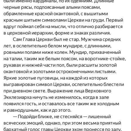
были именно кардиналы, по их одеяниям. Длинные
черные рясы, подпоясанные алыми поясами,
обрамленные красной окантовкой, с вышитыми
красным шитьем символами Церкви на груди. Первый
вдруг поймал себя на мысли, что отлично разбирается
в церковной иерархии, форме и знаках различия.
Сам Глава Церкви был не стар. Мужчина средних
лет, в ослепительно белом мундире, с длинными,
ровными полами ниже колен. Мундир, прихваченный
на талии, таким же белым поясом, на воротнике-стойке,
рукавах и нижней части пол, были расшиты золотой
окантовкой и золотыми остроконечными листьями.
Яркие золотые пуговицы, на каждой из которых
выгравирован символ Церкви, ослепительно блестели
при дневном свете. Выражение лица Верховного
Экклезиарха ничуть не изменилось, когда в зале
появился гость, и оставалось все таким же холодным
и равнодушным, как и до этого.
— Подойди ближе, не стесняйся — лишенный
всяческих эмоций, однако, при этом весьма приятный
бархатный голос главы Церкви эхом пронесся по залу.