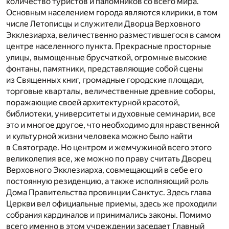
количество туристов и паломников со всего мира.
Основным населением города являются клирики, в том
числе Летописцы и служители Дворца Верховного
Экклезиарха, величественно разместившегося в самом
центре населенного пункта. Прекрасные просторные
улицы, вымощенные брусчаткой, огромные высокие
фонтаны, памятники, представляющие собой сцены
из Священных книг, громадные городские площади,
торговые кварталы, величественные древние соборы,
поражающие своей архитектурной красотой,
библиотеки, университеты и духовные семинарии, все
это и многое другое, что необходимо для нравственной
и культурной жизни человека можно было найти
в Святограде. Но центром и жемчужиной всего этого
великолепия все, же можно по праву считать Дворец
Верховного Экклезиарха, совмещающий в себе его
постоянную резиденцию, а также исполняющий роль
Дома Правительства провинции Санктус. Здесь глава
Церкви вел официальные приемы, здесь же проходили
собрания кардиналов и принимались законы. Помимо
всего именно в этом учреждении заседает Главный