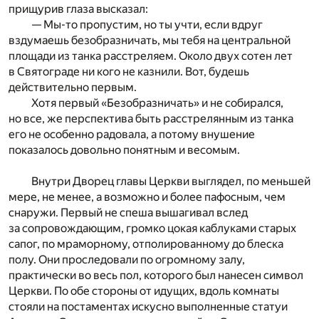
прищурив глаза высказал:
— Мы-то пропустим, но ты учти, если вдруг
вздумаешь безобразничать, мы тебя на центральной
площади из танка расстреляем. Около двух сотен лет
в Святограде ни кого не казнили. Вот, будешь
действительно первым.
Хотя первый «Безобразничать» и не собирался,
но все, же перспектива быть расстрелянным из танка
его не особенно радовала, а потому внушение
показалось довольно понятным и весомым.
Внутри Дворец главы Церкви выглядел, по меньшей
мере, не менее, а возможно и более пафосным, чем
снаружи. Первый не спеша вышагивал вслед
за сопровождающим, громко цокая каблуками старых
сапог, по мраморному, отполированному до блеска
полу. Они проследовали по огромному залу,
практически во весь пол, которого был нанесен символ
Церкви. По обе стороны от идущих, вдоль комнаты
стояли на постаментах искусно выполненные статуи