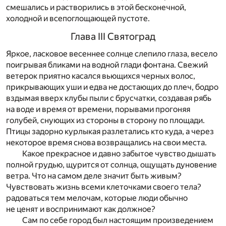
смешались и растворились в этой бесконечной,
холодной и всепоглощающей пустоте.
Глава III Святоград
Яркое, ласковое весеннее солнце слепило глаза, весело
поигрывая бликами на водной глади фонтана. Свежий
ветерок приятно касался вьющихся черных волос,
прикрывающих уши и едва не достающих до плеч, бодро
вздымая вверх клубы пыли с брусчатки, создавая рябь
на воде и время от времени, порывами прогоняя
голубей, снующих из стороны в сторону по площади.
Птицы задорно курлыкая разлетались кто куда, а через
некоторое время снова возвращались на свои места.
Какое прекрасное и давно забытое чувство дышать
полной грудью, щурится от солнца, ощущать дуновение
ветра. Что на самом деле значит быть живым?
Чувствовать жизнь всеми клеточками своего тела?
радоваться тем мелочам, которые люди обычно
не ценят и воспринимают как должное?
Сам по себе город был настоящим произведением