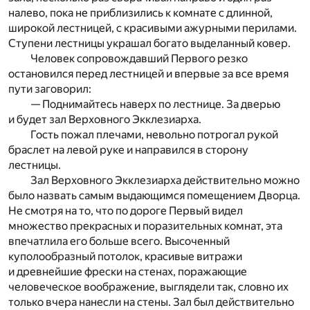
налево, пока не приблизились к комнате с длинной,
широкой лестницей, с красивыми ажурными перилами.
Ступени лестницы украшал богато выделанный ковер.
Человек сопровождавший Первого резко
остановился перед лестницей и впервые за все время
пути заговорил:
— Поднимайтесь наверх по лестнице. За дверью
и будет зал Верховного Экклезиарха.
Гость пожал плечами, невольно потрогал рукой
браслет на левой руке и направился в сторону
лестницы.
Зал Верховного Экклезиарха действительно можно
было назвать самым выдающимся помещением Дворца.
Не смотря на то, что по дороге Первый видел
множество прекрасных и поразительных комнат, эта
впечатлила его больше всего. Высоченный
куполообразный потолок, красивые витражи
и древнейшие фрески на стенах, поражающие
человеческое воображение, выглядели так, словно их
только вчера нанесли на стены. Зал был действительно