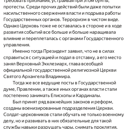
требовать признания, устраивая при этом бунты,
протесты. Среди прочих действий были даже попытки
насильственного свержения власти и подрыва работы
Государственных органов. Терроризм в чистом виде.
Однако Церковь тоже не оставалась в стороне и в ходе
развития событий все больше и больше наращивала
влияние и переплеталась с органами Государственного
управления.
Именно тогда Президент заявил, что не в силах
справиться с ситуацией и подал в отставку, а его место
занял Верховный Экклезиарх, глава всеобщей
официальной государственной религиозной Церкви
Святого Архангела Владимира.
Тогда же все ведущие посты в Государственной
думе, Правлении, а также иных органах власти стали
постепенно занимать Епископы и Кардиналы.
Был принят ряд важнейших законов и реформ,
созданы военизированные подразделения Церкви.
Солдат-церковников стали обучать не только военному
делу, но и развивать в них обязательные для такой
службы навыки разрушать чары, снимать проклятия,