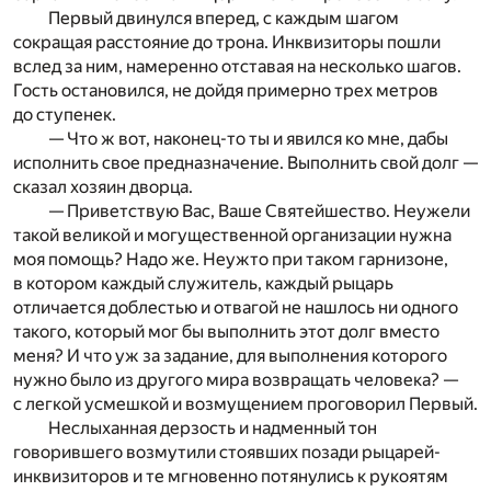
Первый двинулся вперед, с каждым шагом
сокращая расстояние до трона. Инквизиторы пошли
вслед за ним, намеренно отставая на несколько шагов.
Гость остановился, не дойдя примерно трех метров
до ступенек.
— Что ж вот, наконец-то ты и явился ко мне, дабы
исполнить свое предназначение. Выполнить свой долг —
сказал хозяин дворца.
— Приветствую Вас, Ваше Святейшество. Неужели
такой великой и могущественной организации нужна
моя помощь? Надо же. Неужто при таком гарнизоне,
в котором каждый служитель, каждый рыцарь
отличается доблестью и отвагой не нашлось ни одного
такого, который мог бы выполнить этот долг вместо
меня? И что уж за задание, для выполнения которого
нужно было из другого мира возвращать человека? —
с легкой усмешкой и возмущением проговорил Первый.
Неслыханная дерзость и надменный тон
говорившего возмутили стоявших позади рыцарей-
инквизиторов и те мгновенно потянулись к рукоятям