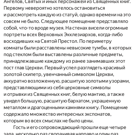
Ангелов, Святых и иных персонажей из Священных книг.
Первому невероятно хотелось остановиться
и рассмотреть каждую из статуй, однако времени на это
совсем не было. Следующее помещение представляло
собой, что-то вроде музея. На стенах висели огромные
портреты всех Верховных Экклезиархов, когда-либо
восходивших на Святой Престол. По периметру
комнаты были расставлены невысокие тумбы, в которых
под стеклом были выставлены различные предметы,
принадлежавшие каждому из ранее занимавших этот
пост глав Церкви. Первый успел разглядеть красивый
золотой скипетр, увенчанный символом Церкви,
аккуратно возложенную, расшитую золотыми узорами,
представляющими из себя церковные символы
и отрывки из Священных книг, белую мантию, а также
увидел большую, расшитую бархатом, украшенную
металлом и драгоценными камнями книгу. Помещение
содержало множество интересных экспонатов,
которым во всех смыслах не было цены.
Гость и его сопровождающий прошли еще четыре
зала, несколько раз сворачивая направо и один раз