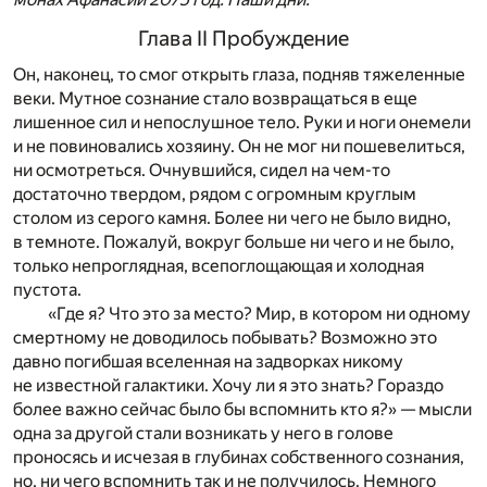
Глава II Пробуждение
Он, наконец, то смог открыть глаза, подняв тяжеленные
веки. Мутное сознание стало возвращаться в еще
лишенное сил и непослушное тело. Руки и ноги онемели
и не повиновались хозяину. Он не мог ни пошевелиться,
ни осмотреться. Очнувшийся, сидел на чем-то
достаточно твердом, рядом с огромным круглым
столом из серого камня. Более ни чего не было видно,
в темноте. Пожалуй, вокруг больше ни чего и не было,
только непроглядная, всепоглощающая и холодная
пустота.
«Где я? Что это за место? Мир, в котором ни одному
смертному не доводилось побывать? Возможно это
давно погибшая вселенная на задворках никому
не известной галактики. Хочу ли я это знать? Гораздо
более важно сейчас было бы вспомнить кто я?» — мысли
одна за другой стали возникать у него в голове
проносясь и исчезая в глубинах собственного сознания,
но, ни чего вспомнить так и не получилось. Немного