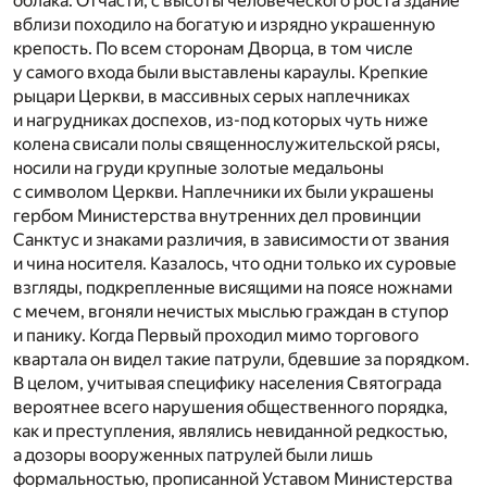
облака. Отчасти, с высоты человеческого роста здание
вблизи походило на богатую и изрядно украшенную
крепость. По всем сторонам Дворца, в том числе
у самого входа были выставлены караулы. Крепкие
рыцари Церкви, в массивных серых наплечниках
и нагрудниках доспехов, из-под которых чуть ниже
колена свисали полы священнослужительской рясы,
носили на груди крупные золотые медальоны
с символом Церкви. Наплечники их были украшены
гербом Министерства внутренних дел провинции
Санктус и знаками различия, в зависимости от звания
и чина носителя. Казалось, что одни только их суровые
взгляды, подкрепленные висящими на поясе ножнами
с мечем, вгоняли нечистых мыслью граждан в ступор
и панику. Когда Первый проходил мимо торгового
квартала он видел такие патрули, бдевшие за порядком.
В целом, учитывая специфику населения Святограда
вероятнее всего нарушения общественного порядка,
как и преступления, являлись невиданной редкостью,
а дозоры вооруженных патрулей были лишь
формальностью, прописанной Уставом Министерства