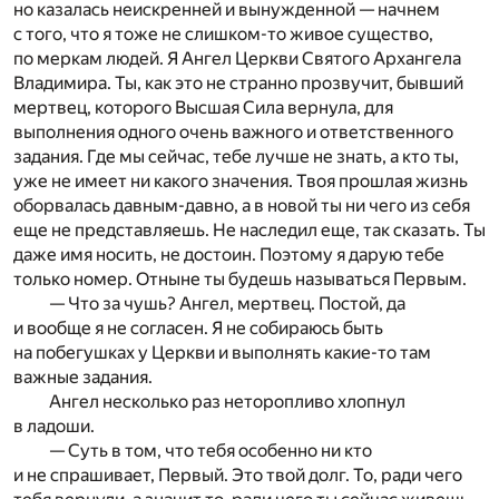
но казалась неискренней и вынужденной — начнем
с того, что я тоже не слишком-то живое существо,
по меркам людей. Я Ангел Церкви Святого Архангела
Владимира. Ты, как это не странно прозвучит, бывший
мертвец, которого Высшая Сила вернула, для
выполнения одного очень важного и ответственного
задания. Где мы сейчас, тебе лучше не знать, а кто ты,
уже не имеет ни какого значения. Твоя прошлая жизнь
оборвалась давным-давно, а в новой ты ни чего из себя
еще не представляешь. Не наследил еще, так сказать. Ты
даже имя носить, не достоин. Поэтому я дарую тебе
только номер. Отныне ты будешь называться Первым.
— Что за чушь? Ангел, мертвец. Постой, да
и вообще я не согласен. Я не собираюсь быть
на побегушках у Церкви и выполнять какие-то там
важные задания.
Ангел несколько раз неторопливо хлопнул
в ладоши.
— Суть в том, что тебя особенно ни кто
и не спрашивает, Первый. Это твой долг. То, ради чего