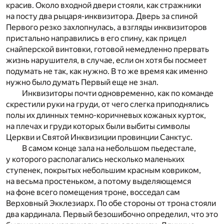
красив. Около входной двери стояли, как стражники
на посту два рыцаря-инквизитора. Дверь за спиной
Первого резко захлопнулась, а взгляды инквизиторов
пристально направились в его спину, как прицел
снайперской винтовки, готовой немедленно прервать
жизнь нарушителя, в случае, если он хотя бы посмеет
подумать не так, как нужно. В то же время как именно
нужно было думать Первый еще не знал.
Инквизиторы почти одновременно, как по команде
скрестили руки на груди, от чего слегка приподнялись
полы их длинных темно-коричневых кожаных курток,
на плечах и груди которых были выбиты символы
Церкви и Святой Инквизиции провинции Санктус.
В самом конце зала на небольшом пьедестале,
у которого располагались несколько маленьких
ступенек, покрытых небольшим красным ковриком,
на весьма простеньком, а потому выделяющемся
на фоне всего помещения троне, восседал сам
Верховный Экклезиарх. По обе стороны от трона стояли
два кардинала. Первый безошибочно определил, что это