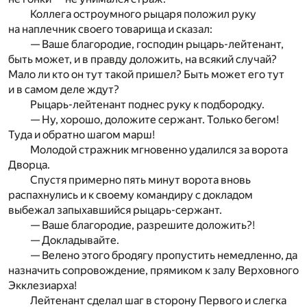
Коллега остроумного рыцаря положил руку
на наплечник своего товарища и сказал:
— Ваше благородие, господин рыцарь-лейтенант,
быть может, и в правду доложить, на всякий случай?
Мало ли кто он тут такой пришел? Быть может его тут
и в самом деле ждут?
Рыцарь-лейтенант поднес руку к подбородку.
— Ну, хорошо, доложите сержант. Только бегом!
Туда и обратно шагом марш!
Молодой стражник мгновенно удалился за ворота
Дворца.
Спустя примерно пять минут ворота вновь
распахнулись и к своему командиру с докладом
выбежал запыхавшийся рыцарь-сержант.
— Ваше благородие, разрешите доложить?!
— Докладывайте.
— Велено этого бродягу пропустить немедленно, да
назначить сопровождение, прямиком к залу Верховного
Экклезиарха!
Лейтенант сделал шаг в сторону Первого и слегка