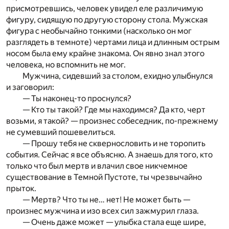
присмотревшись, человек увидел еле различимую
фигуру, сидящую по другую сторону стола. Мужская
фигура с необычайно тонкими (насколько он мог
разглядеть в темноте) чертами лица и длинным острым
носом была ему крайне знакома. Он явно знал этого
человека, но вспомнить не мог.
Мужчина, сидевший за столом, ехидно улыбнулся
и заговорил:
— Ты наконец-то проснулся?
— Кто ты такой? Где мы находимся? Да кто, черт
возьми, я такой? — произнес собеседник, по-прежнему
не сумевший пошевелиться.
— Прошу тебя не сквернословить и не торопить
события. Сейчас я все объясню. А знаешь для того, кто
только что был мертв и влачил свое никчемное
существование в Темной Пустоте, ты чрезвычайно
прыток.
— Мертв? Что ты не… нет! Не может быть —
произнес мужчина и изо всех сил зажмурил глаза.
— Очень даже может — улыбка стала еще шире,