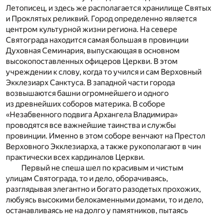
Летописец, и здесь же располагается хранилище Святых
и Проклятых реликвий. Город определенно является
центром культурной жизни региона. На севере
Святограда находится самая большая в провинции
Духовная Семинария, выпускающая в основном
высокопоставленных офицеров Церкви. В этом
учреждении к слову, когда то учился и сам Верховный
Экклезиарх Санктуса. В западной части города
возвышаются башни огромнейшего и одного
из древнейших соборов материка. В соборе
«Незабвенного подвига Архангела Владимира»
проводятся все важнейшие таинства и службы
провинции. Именно в этом соборе венчают на Престол
Верховного Экклезиарха, а также рукополагают в чин
практически всех кардиналов Церкви.
Первый не спеша шел по красивым и чистым
улицам Святограда, то и дело, оборачиваясь,
разглядывая элегантно и богато разодетых прохожих,
любуясь высокими белокаменными домами, то и дело,
останавливаясь не на долго у памятников, пытаясь