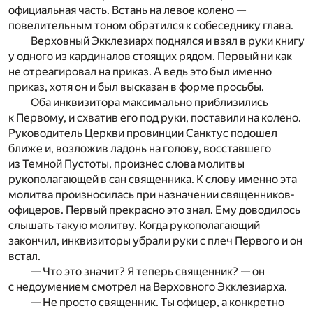
официальная часть. Встань на левое колено —
повелительным тоном обратился к собеседнику глава.
Верховный Экклезиарх поднялся и взял в руки книгу
у одного из кардиналов стоящих рядом. Первый ни как
не отреагировал на приказ. А ведь это был именно
приказ, хотя он и был высказан в форме просьбы.
Оба инквизитора максимально приблизились
к Первому, и схватив его под руки, поставили на колено.
Руководитель Церкви провинции Санктус подошел
ближе и, возложив ладонь на голову, восставшего
из Темной Пустоты, произнес слова молитвы
рукополагающей в сан священника. К слову именно эта
молитва произносилась при назначении священников-
офицеров. Первый прекрасно это знал. Ему доводилось
слышать такую молитву. Когда рукополагающий
закончил, инквизиторы убрали руки с плеч Первого и он
встал.
— Что это значит? Я теперь священник? — он
с недоумением смотрел на Верховного Экклезиарха.
— Не просто священник. Ты офицер, а конкретно