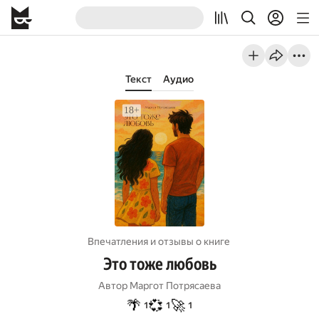
Текст
Аудио
Впечатления и отзывы о книге
Это тоже любовь
Автор
Маргот Потрясаева
🌴
💞
🚀
1
1
1