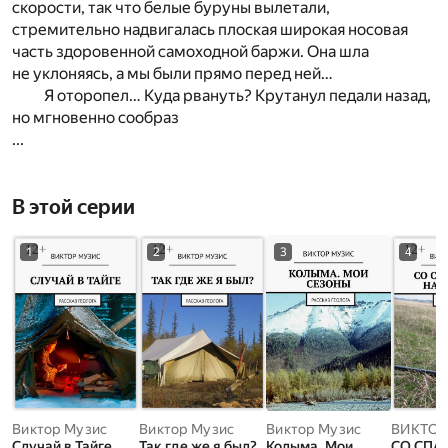
скорости, так что белые буруны вылетали,
стремительно надвигалась плоская широкая носовая
часть здоровенной самоходной баржи. Она шла
не уклоняясь, а мы были прямо перед ней…
Я оторопел… Куда рвануть? Крутанул педали назад,
но мгновенно сообраз
...
В этой серии
1
2
3
4
Виктор Музис
Виктор Музис
Виктор Музис
ВИКТОР
Случай в Тайге.
Так где же я был?.
Колыма. Мои
СО СПА