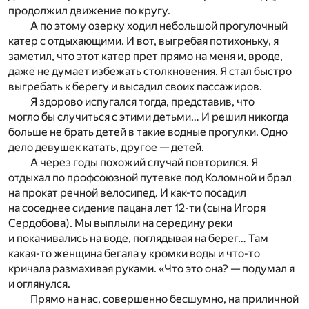
продолжил движение по кругу.
А по этому озерку ходил небольшой прогулочный
катер с отдыхающими. И вот, выгребая потихоньку, я
заметил, что этот катер прет прямо на меня и, вроде,
даже не думает избежать столкновения. Я стал быстро
выгребать к берегу и высадил своих пассажиров.
Я здорово испугался тогда, представив, что
могло бы случиться с этими детьми… И решил никогда
больше не брать детей в такие водные прогулки. Одно
дело девушек катать, другое — детей.
А через годы похожий случай повторился. Я
отдыхал по профсоюзной путевке под Коломной и брал
на прокат речной велосипед. И как-то посадил
на соседнее сидение пацана лет 12-ти (сына Игоря
Сердобова). Мы выплыли на середину реки
и покачивались на воде, поглядывая на берег… Там
какая-то женщина бегала у кромки воды и что-то
кричала размахивая руками. «Что это она? — подумал я
и оглянулся.
Прямо на нас, совершенно бесшумно, на приличной