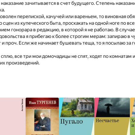
о наказание зачитывается в счет будущего. Степень наказан
ка.
едоволен перепиской, качучей или вареньем, то виновная об
о сцен из купеческого быта, проскакать на одной ноге по вс
нием гонорара в редакцию, в которой я не работаю. В случ
овольства я прибегаю к более строгим мерам: запираю в ч
и проч. Если же начинает бушевать теща, то я посылаю за 
я сплю, все три мои домочадицы не спят, ходят по комнатам 
оих произведений.