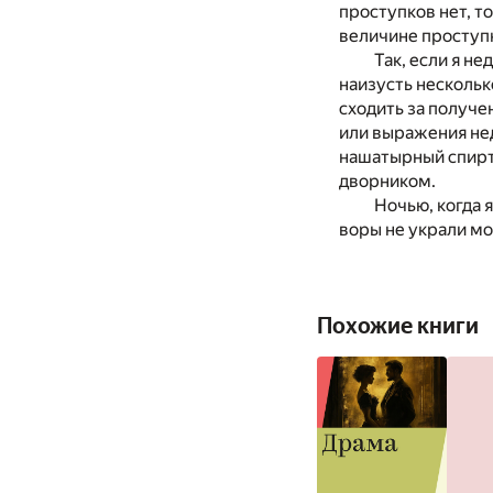
проступков нет, т
величине проступ
Так, если я н
наизусть нескольк
сходить за получе
или выражения нед
нашатырный спирт 
дворником.
Ночью, когда 
воры не украли м
Похожие книги