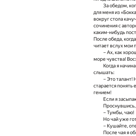
За обедом, ко
для меня из «Бокк
вокруг стола качу
сочинения с автор
каким-нибудь пост
После обеда, когд
читает вслух мои 
– Ах, как хоро
море чувства! Вос
Когда я начин
слышать:
– Это талант!
старается понять 
гением!
Если я засыпа
Проснувшись, 
– Тумбы, чаю!
Но чай уже го
– Кушайте, от
После чая я о