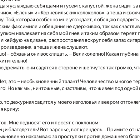
гда я услаждаю себя щами и гусем с капустой, жена сидит за
ачио», «Елены» и «Корневильских колоколов», а теща и своя
чу. Той, которая особенно мне угождает, я обещаю подарить
ским факсимиле и обещания не сдерживаю, так как счастлив
упком навлекает на себя мой гнев и таким образом теряет п
а я кейфую на диване, распространяя вокруг себя запах сига
произведения, а теща и жена слушают.
шо! – обязаны они восклицать. – Великолепно! Какая глубина
хитительно!
аю дремать, они садятся в стороне и шепчутся так громко, чт
 Нет, это – необыкновенный талант! Человечество многое тер
его! Но как мы, ничтожные, счастливы, что живем под одной
ю, то дежурная садится у моего изголовья и веером отгоняет
я кричу:
тов. Мне подносят его и просят с поклоном:
ец и благодетель! Вот варенье, вот крендель… Примите от 
быкновенно наказываю за проступки против домашнего благ