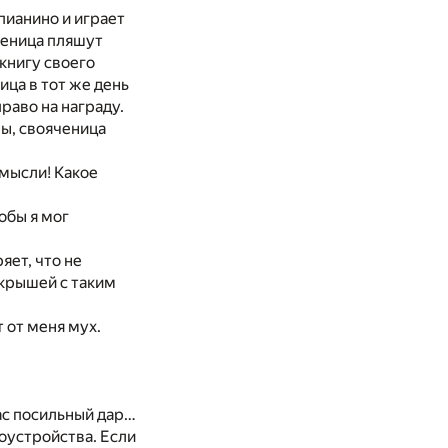
 пианино и играет
ченица пляшут
 книгу своего
ица в тот же день
раво на награду.
ры, свояченица
 мысли! Какое
обы я мог
яет, что не
 крышей с таким
 от меня мух.
нас посильный дар…
оустройства. Если