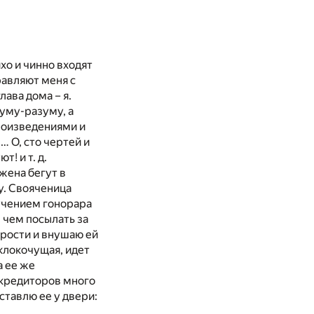
ихо и чинно входят
равляют меня с
лава дома – я.
 уму-разуму, а
роизведениями и
… О, сто чертей и
т! и т. д.
жена бегут в
у. Свояченица
лучением гонорара
е чем посылать за
ярости и внушаю ей
клокочущая, идет
а ее же
 кредиторов много
ставлю ее у двери: