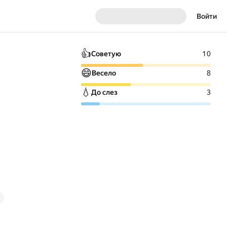
Войти
👍
Советую
10
😄
Весело
8
💧
До слез
3