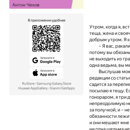
В приложении удобнее
Утром, когда я, вс
теща, жена и своя
добрым утром. Я ки
– Я вас, ракал
потому вы обязаны
не выходить из гр
одна ведьма, вы ме
Выслушав мою 
редакции со стать
RuStore
·
Samsung Galaxy Store
садится за перепи
Huawei AppGallery
·
Xiaomi GetApps
посылаю я тещу. Е
гонораром, я три 
непреодолимую нен
за получкой, и – 
обязанности лежит
и они мешают мне 
ни одна шельма не