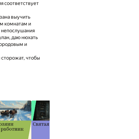
ия соответствует
язана выучить
ем комнатам и
ае непослушания
улан, даю нюхать
городовым и
и сторожат, чтобы