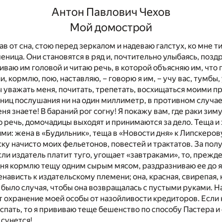
Антон Павлович Чехов
Мой домострой
тав от сна, стою перед зеркалом и надеваю галстух, ко мне т
ченица. Они становятся в ряд и, почтительно улыбаясь, позд
ваю им головой и читаю речь, в которой объясняю им, что г
ии, кормлю, пою, наставляю, – говорю я им, – учу вас, тумбы,
 уважать меня, почитать, трепетать, восхищаться моими п
аниц послушания ни на один миллиметр, в противном случае
ня знаете! В бараний рог согну! Я покажу вам, где раки зимую
речь, домочадицы выходят и принимаются за дело. Теща и 
ями: жена в «Будильник», теща в «Новости дня» к Липскеров
ску начисто моих фельетонов, повестей и трактатов. За по
сли издатель платит туго, угощает «завтраками», то, прежд
дня кормлю тещу одним сырым мясом, раздразниваю ее до 
ависть к издательскому племени; она, красная, свирепая, 
не было случая, чтобы она возвращалась с пустыми руками. Н
 охранение моей особы от назойливости кредиторов. Если
спать, то я прививаю теще бешенство по способу Пастера и 
 сунется!