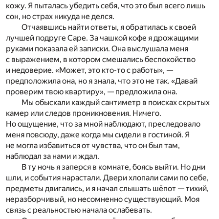
кожу. Я пыталась убедить себя, что это был всего лишь
сон, но страх никуда не делся.
Отчаявшись найти ответы, я обратилась к своей
лучшей подруге Саре. За чашкой кофе я дрожащими
руками показала ей записки. Она выслушала меня
с выражением, в котором смешались беспокойство
и недоверие. «Может, это кто-то с работы», —
предположила она, но я знала, что это не так. «Давай
проверим твою квартиру», — предложила она.
Мы обыскали каждый сантиметр в поисках скрытых
камер или следов проникновения. Ничего.
Но ощущение, что за мной наблюдают, преследовало
меня повсюду, даже когда мы сидели в гостиной. Я
не могла избавиться от чувства, что он был там,
наблюдал за нами и ждал.
В ту ночь я заперся в комнате, боясь выйти. Но дни
шли, и события нарастали. Двери хлопали сами по себе,
предметы двигались, и я начал слышать шёпот — тихий,
неразборчивый, но несомненно существующий. Моя
связь с реальностью начала ослабевать.