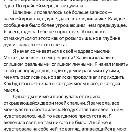
одна. По крайней мере, я так думала.
Шли дни, и появлялось всё больше записок —
на моей кровати, в душе, даже в холодильнике. Каждое
сообщение было более угрожающим, чем предыдущее.
Я всегда здесь. Тебе не спрятаться. Я пыталась
отмахнуться от этого как от розыгрыша, но в глубине
души знала, что что-то не так.
Я начал сомневаться в своём здравомыслии.
Может, мне всё это мерещится? Записки казались
слишком реальными, слишком личными. Я начал менять
свой распорядок дня, ходить домой разными путями,
менять расписание, но записки продолжали приходить.
Как будто кто-то знал о каждом моём шаге, о каждой
мысли.
Однажды ночью я проснулась от скрипа
открывающейся двери моей спальни. Я замерла, все
мои чувства обострились. Воздух стал тяжелее, в нём
чувствовалось чьё-то невидимое присутствие. Я
включила свет, но там никого не было. И всё же я
чувствовала на себе чей-то взгляд, впивающийся в мою