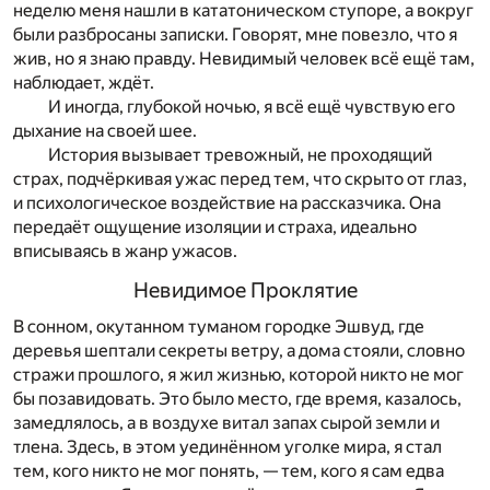
неделю меня нашли в кататоническом ступоре, а вокруг
были разбросаны записки. Говорят, мне повезло, что я
жив, но я знаю правду. Невидимый человек всё ещё там,
наблюдает, ждёт.
И иногда, глубокой ночью, я всё ещё чувствую его
дыхание на своей шее.
История вызывает тревожный, не проходящий
страх, подчёркивая ужас перед тем, что скрыто от глаз,
и психологическое воздействие на рассказчика. Она
передаёт ощущение изоляции и страха, идеально
вписываясь в жанр ужасов.
Невидимое Проклятие
В сонном, окутанном туманом городке Эшвуд, где
деревья шептали секреты ветру, а дома стояли, словно
стражи прошлого, я жил жизнью, которой никто не мог
бы позавидовать. Это было место, где время, казалось,
замедлялось, а в воздухе витал запах сырой земли и
тлена. Здесь, в этом уединённом уголке мира, я стал
тем, кого никто не мог понять, — тем, кого я сам едва