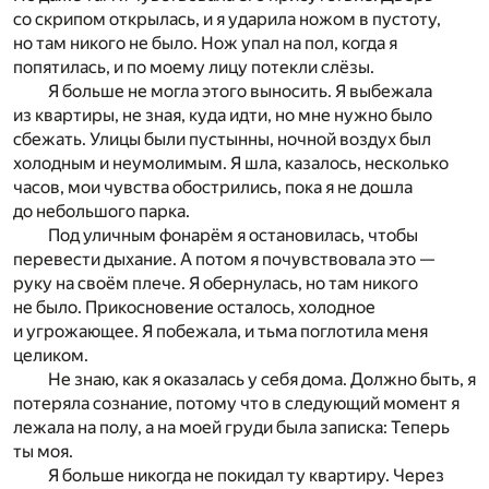
со скрипом открылась, и я ударила ножом в пустоту,
но там никого не было. Нож упал на пол, когда я
попятилась, и по моему лицу потекли слёзы.
Я больше не могла этого выносить. Я выбежала
из квартиры, не зная, куда идти, но мне нужно было
сбежать. Улицы были пустынны, ночной воздух был
холодным и неумолимым. Я шла, казалось, несколько
часов, мои чувства обострились, пока я не дошла
до небольшого парка.
Под уличным фонарём я остановилась, чтобы
перевести дыхание. А потом я почувствовала это —
руку на своём плече. Я обернулась, но там никого
не было. Прикосновение осталось, холодное
и угрожающее. Я побежала, и тьма поглотила меня
целиком.
Не знаю, как я оказалась у себя дома. Должно быть, я
потеряла сознание, потому что в следующий момент я
лежала на полу, а на моей груди была записка: Теперь
ты моя.
Я больше никогда не покидал ту квартиру. Через