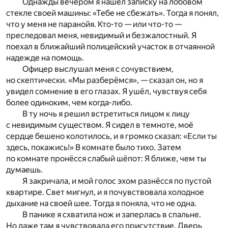
Однажды вечером я нашёл записку на лобовом
стекле своей машины: «Тебе не сбежать». Тогда я понял,
что у меня не паранойя. Кто-то — или что-то —
преследовал меня, невидимый и безжалостный. Я
поехал в ближайший полицейский участок в отчаянной
надежде на помощь.
Офицер выслушал меня с сочувствием,
но скептически. «Мы разберёмся», — сказал он, но я
увидел сомнение в его глазах. Я ушёл, чувствуя себя
более одиноким, чем когда-либо.
В ту ночь я решил встретиться лицом к лицу
с невидимым существом. Я сидел в темноте, моё
сердце бешено колотилось, и я громко сказал: «Если ты
здесь, покажись!» В комнате было тихо. Затем
по комнате пронёсся слабый шёпот: Я ближе, чем ты
думаешь.
Я закричала, и мой голос эхом разнёсся по пустой
квартире. Свет мигнул, и я почувствовала холодное
дыхание на своей шее. Тогда я поняла, что не одна.
В панике я схватила нож и заперлась в спальне.
Но даже там я чувствовала его присутствие. Дверь