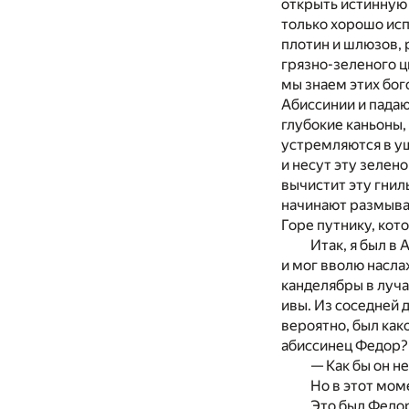
открыть истинную 
только хорошо исп
плотин и шлюзов, 
грязно-зеленого ц
мы знаем этих бог
Абиссинии и пада
глубокие каньоны,
устремляются в ущ
и несут эту зелен
вычистит эту гнил
начинают размыват
Горе путнику, кот
Итак, я был в
и мог вволю насла
канделябры в луча
ивы. Из соседней 
вероятно, был как
абиссинец Федор? 
— Как бы он не
Но в этот мо
Это был Федор