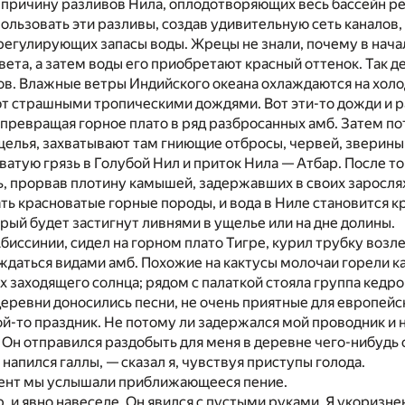
причину разливов Нила, оплодотворяющих весь бассейн ре
ользовать эти разливы, создав удивительную сеть каналов
регулирующих запасы воды. Жрецы не знали, почему в нача
вета, а затем воды его приобретают красный оттенок. Так д
ов. Влажные ветры Индийского океана охлаждаются на хол
ют страшными тропическими дождями. Вот эти-то дожди и 
 превращая горное плато в ряд разбросанных амб. Затем по
елья, захватывают там гниющие отбросы, червей, зверины
оватую грязь в Голубой Нил и приток Нила — Атбар. После то
ь, прорвав плотину камышей, задержавших в своих зарослях
ь красноватые горные породы, и вода в Ниле становится кр
орый будет застигнут ливнями в ущелье или на дне долины.
 Абиссинии, сидел на горном плато Тигре, курил трубку возл
ждаться видами амб. Похожие на кактусы молочаи горели к
х заходящего солнца; рядом с палаткой стояла группа кед
деревни доносились песни, не очень приятные для европейск
ой-то праздник. Не потому ли задержался мой проводник и
Он отправился раздобыть для меня в деревне чего-нибудь 
 напился галлы, — сказал я, чувствуя приступы голода.
мент мы услышали приближающееся пение.
, и явно навеселе. Он явился с пустыми руками. Я укоризне