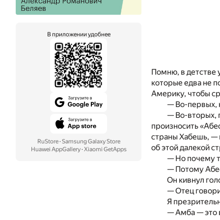
В приложении удобнее
Помню, в детстве 
которые едва не п
Америку, чтобы ср
— Во-первых, 
— Во-вторых, 
произносить «Абес
страны Хабешь, — 
RuStore
·
Samsung Galaxy Store
об этой далекой с
Huawei AppGallery
·
Xiaomi GetApps
— Но почему т
— Потому Абес
Он кивнул гол
— Отец говори
Я презрительн
— Амба — это 