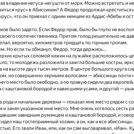
ая владения негуса-негушти от моря. Можно встретить и не
иться «рус» в Абиссинии? А Федор продолжал креститься 
 «рус», что он приехал с одним немцем из Аддис-Абебы и ос
.
ое было задето. Если Федор прав, было бы глупо не воспо
своего соотечественника. Притом голод решительно не дава
делал, вероятно, километров тридцать по горным тропам.
м. Но если ты обманул, Федор, тогда держись…
ерхих крытых соломой хижин на лужайке расположилось це
шло, то молодежь разложила и зажгла большие костры, яр
 на высоте двух тысяч метров. В центре большого круга си
м, но совершенно черными волосами — абиссинцы почти н
него место было свободно, а по правую сидели два европейц
 с каштановой бородой и нависшими усами, и другой — ры
а рода и начальник деревни — показал мне место рядом с с
я и занял указанное мне место. Мне очень хотелось сесть р
давшим завидным румянцем и каштановой бородой, и говори
идел наш гостеприимный хозяин, а он, как и все абиссинцы,
тью. Его звали Иван, или, как он сам выговаривал, «Иан». К