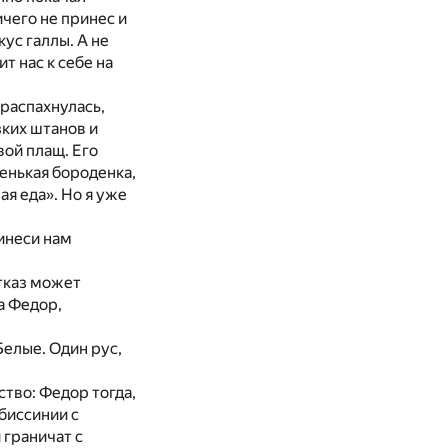
ичего не принес и
кус галлы. А не
т нас к себе на
 распахнулась,
зких штанов и
вой плащ. Его
денькая бороденка,
ая еда». Но я уже
ринеси нам
отказ может
да Федор,
Белые. Один рус,
ство: Федор тогда,
Абиссинии с
 граничат с