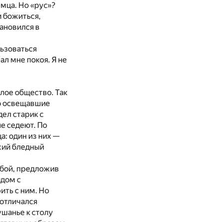
мца. Но «рус»?
и божиться,
тановился в
льзоваться
л мне покоя. Я не
лое общество. Так
ко освещавшие
дел старик с
е седеют. По
а: один из них —
жий бледный
обой, предложив
ядом с
ть с ним. Но
 отличался
ушанье к столу