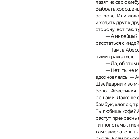
лазят на свою амб
Выбрать хорошеньк
острове. Или може
и ходить друг к др
сторону, вот так: 
— А индейцы? 
расстаться с инде
— Там, в Абес
ними сражаться.
— Да, об этом
— Нет, ты не 
вдохновляясь. — А
Швейцарии и во мн
болот. Абессиния 
рощами. Даже не о
бамбук, хлопок, 
Ты любишь кофе? А
растут прекрасные
гиппопотамы, гиен
там замечательные
рубль. Если брусок