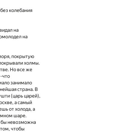
 без колебания
видал на
помолодел на
моря, покрытую
покрывали холмы.
тве. Но все же
е-что
 мало занимало
нейшая страна. В
ушти (царь царей),
оскве, а самый
шь от холода, а
земном шаре.
а бы невозможна
 том, чтобы