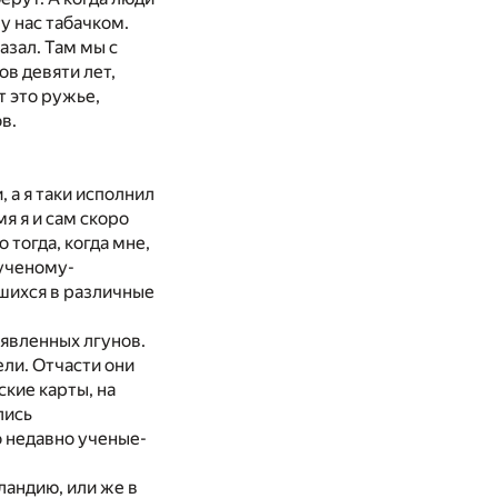
у нас табачком.
азал. Там мы с
в девяти лет,
т это ружье,
в.
 а я таки исполнил
я я и сам скоро
тогда, когда мне,
ученому-
вшихся в различные
явленных лгунов.
ли. Отчасти они
кие карты, на
лись
о недавно ученые-
ландию, или же в