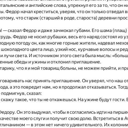
тальянские и английские слова, упрекнул его за то, что он н
ы. Федор начал креститься, уверяя, что он только отведал в
отому, что старик (старший в роде, староста) деревни проси
! — сказал Федор и даже зачмокал губами. Его шама (плащ)
рудь. Федор не носил рубашки, весь его наряд состоял из у
лодную погоду он, как многие горные жители, надевал мехо
 шоколадного цвета лицо, узкий нос, курчавые волосы и ре
и лучи света. И источником этого света была мысль: «больш
енные обеды и ужины и отклонил приглашение.
тарику, что я и мой товарищ больны, не можем прийти, и п
говаривать нас принять приглашение. Он уверял, что наш 
ода, а это повредит нам, но я продолжал отказываться. Тог
подмигнув, сказал:
 скажу такое, что ты не откажешься. На ужине будут гости. 
Федору. Он это выдумал, чтобы я согласились идти на пирше
 качестве моего слуги и получит свою долю. Встретиться в 
гличанином — в этом нет ничего удивительного. Их колонии