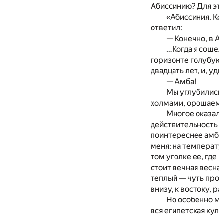
Абиссинию? Для эт
«Абиссиния. К
ответил:
— Конечно, в 
…Когда я соше
горизонте голубую
двадцать лет, и, у
— Амба!
Мы углубились
холмами, орошаем
Многое оказал
действительность 
поинтереснее амб.
меня: на температ
том уголке ее, гд
стоит вечная весн
теплый — чуть про
внизу, к востоку,
Но особенно 
вся египетская ку