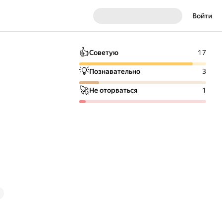
Войти
👍
Советую
17
💡
Познавательно
3
🚀
Не оторваться
1