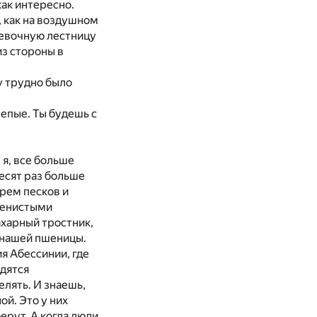
как интересно.
, как на воздушном
ревочную лестницу
из стороны в
у трудно было
репые. Ты будешь с
 я, все больше
есят раз больше
орем песков и
 тенистыми
ахарный тростник,
 нашей пшеницы.
я Абессинии, где
одятся
елять. И знаешь,
ой. Это у них
берут. А когда люди