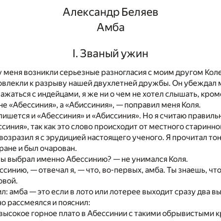
Александр Беляев
Амба
I. Званый ужин
у меня возникли серьезные разногласия с моим другом Кол
овлекли к разрыву нашей двухлетней дружбы. Он убеждал 
ажаться с индейцами, я же ни о чем не хотел слышать, кром
не «Абессиния», а «Абиссиния», — поправил меня Коля.
пишется и «Абессиния» и «Абиссиния». Но я считаю правильн
синия», так как это слово происходит от местного старинно
возразил я с эрудицией настоящего ученого. Я прочитал т
тране и был очарован.
ы выбрал именно Абессинию? — не унимался Коля.
синию, — отвечал я, — что, во-первых, амба. Ты знаешь, чт
овой.
л: амба — это если в лото или лотерее выходит сразу два в
о рассмеялся и пояснил:
высокое горное плато в Абессинии с такими обрывистыми к