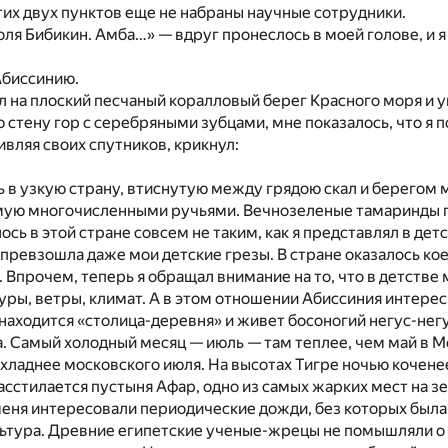
их двух пунктов еще не набраны научные сотрудники.
оля Бибикин. Амба…» — вдруг пронеслось в моей голове, и я
Абиссинию.
л на плоский песчаный коралловый берег Красного моря и у
 стену гор с серебряными зубцами, мне показалось, что я 
дивляя своих спутников, крикнул:
 в узкую страну, втиснутую между грядою скал и берегом 
ую многочисленными ручьями. Вечнозеленые тамаринды 
ось в этой стране совсем не таким, как я представлял в детс
превзошла даже мои детские грезы. В стране оказалось ко
 Впрочем, теперь я обращал внимание на то, что в детстве
уры, ветры, климат. А в этом отношении Абиссиния интерес
е находится «столица-деревня» и живет босоногий негус-нег
а. Самый холодный месяц — июль — там теплее, чем май в М
хладнее московского июля. На высотах Тигре ночью коченее
 расстилается пустыня Афар, одно из самых жарких мест на 
меня интересовали периодические дожди, без которых был
льтура. Древние египетские ученые-жрецы не помышляли о