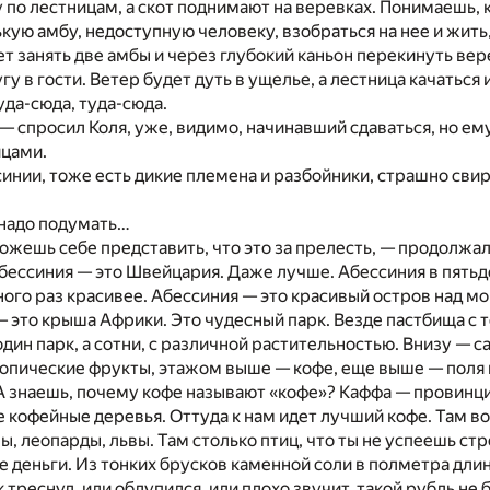
у по лестницам, а скот поднимают на веревках. Понимаешь, 
ую амбу, недоступную человеку, взобраться на нее и жить
т занять две амбы и через глубокий каньон перекинуть ве
угу в гости. Ветер будет дуть в ущелье, а лестница качаться 
туда-сюда, туда-сюда.
— спросил Коля, уже, видимо, начинавший сдаваться, но ем
йцами.
синии, тоже есть дикие племена и разбойники, страшно сви
 надо подумать…
можешь себе представить, что это за прелесть, — продолжал
бессиния — это Швейцария. Даже лучше. Абессиния в пятьд
ого раз красивее. Абессиния — это красивый остров над м
— это крыша Африки. Это чудесный парк. Везде пастбища с
дин парк, а сотни, с различной растительностью. Внизу — с
тропические фрукты, этажом выше — кофе, еще выше — поля
 знаешь, почему кофе называют «кофе»? Каффа — провинци
 кофейные деревья. Оттуда к нам идет лучший кофе. Там в
ы, леопарды, львы. Там столько птиц, что ты не успеешь стр
 деньги. Из тонких брусков каменной соли в полметра длин
 треснул, или облупился, или плохо звучит, такой рубль не 