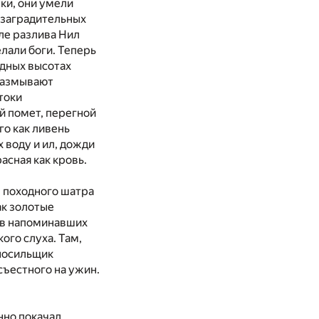
ки, они умели
, заградительных
ле разлива Нил
елали боги. Теперь
одных высотах
размывают
токи
й помет, перегной
го как ливень
 воду и ил, дожди
асная как кровь.
е походного шатра
ак золотые
ров напоминавших
ого слуха. Там,
 носильщик
съестного на ужин.
нно покачал