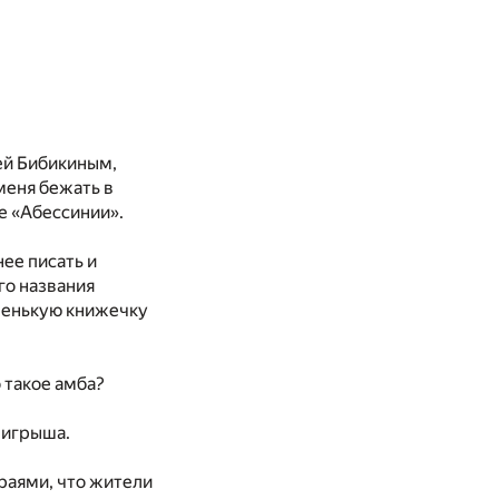
ей Бибикиным,
меня бежать в
е «Абессинии».
ее писать и
го названия
оненькую книжечку
о такое амба?
ыигрыша.
раями, что жители