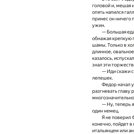
головой и, мешая и
опять напился галл
принес он ничего п
ужин.
— Большая еда
обнажая крепкую г
шамы. Только в хо
длинное, овальное
казалось, испускал
знал эти торжеств
— Иди скажи с
лепешек.
Федор начал у
разгневать главу р
многозначительно 
— Ну, теперь я
один немец.
Я не поверил 
конечно, пойдет в
итальянцем или ан