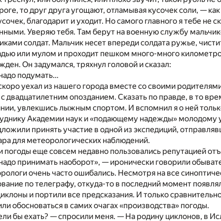
оге, то друг друга угощают, отламывая кусочек соли, — как 
очек, благодарит и уходит. Но самого главного я тебе не ск
нными. Уверяю тебя. Там берут на военную службу мальчико
ками солдат. Мальчик несет впереди солдата ружье, чисти
адью или мулом и проходит пешком много-много километро
жден. Он задумался, тряхнул головой и сказал:
 надо подумать…
скоро уехал из нашего города вместе со своими родителями,
 с двадцатилетним опозданием. Сказать по правде, в то врем
нии, увлекшись лыжным спортом. И вспомнил я о ней только 
руднику Академии наук и «подающему надежды» молодому 
ложили принять участие в одной из экспедиций, отправля
ара для метеорологических наблюдений.
 погоды еще совсем недавно пользовались репутацией отъ
надо принимать наоборот», — иронически говорили обывате
рологи очень часто ошибались. Несмотря на все синоптичес
ание по телеграфу, откуда-то в последний момент появля
клоны и портили все предсказания. И только сравнительн
и обосноваться в самих очагах «производства» погоды.
ели бы ехать? — спросили меня. — На родину циклонов, в Ис