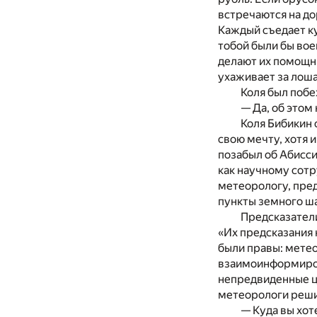
встречаются на дор
Каждый съедает кус
тобой были бы вое
делают их помощни
ухаживает за лош
Коля был побе
— Да, об этом
Коля Бибикин 
свою мечту, хотя и
позабыл об Абисси
как научному сот
метеорологу, пред
пункты земного ш
Предсказатели
«Их предсказания 
были правы: метео
взаимоинформиров
непредвиденные ци
метеорологи решил
— Куда вы хот