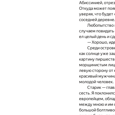
Абиссинией, отрез
Откуда может появ
уверяя, что будет
соседней деревне
Любопытство м
случаем повидать 
ел целый день и с
— Хорошо, иде
Среди остров
как солнце уже за
картину пиршества
морщинистым лицо
левую сторону от 
красивый мужчина
молодой человек.
Старик — глав
сесть. Я поклонилс
европейцем, обла
между мною и им с
большой болтливос