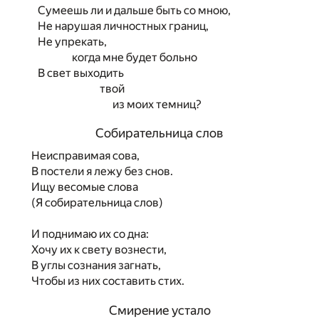
Сумеешь ли и дальше быть со мною,
Не нарушая личностных границ,
Не упрекать,
когда мне будет больно
В свет выходить
твой
из моих темниц?
Собирательница слов
Неисправимая сова,
В постели я лежу без снов.
Ищу весомые слова
(Я собирательница слов)
И поднимаю их со дна:
Хочу их к свету вознести,
В углы сознания загнать,
Чтобы из них составить стих.
Смирение устало