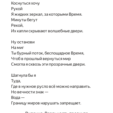
Коснуться хочу
Рукой
Я жидких зеркал, за которыми Время.
Минуты бегут
Рекой,
Их капли скрывают волшебные двери.
Ну останови
На миг
Ты бурный поток, беспощадное Время,
Чтоб в прошлый вернуться мир
Смогла я сквозь эти прозрачные двери.
Шагнула бы я
Туда,
Где в нужное русло всё можно направить.
Но вечности знак —
Вода —
Границу миров нарушать запрещает.