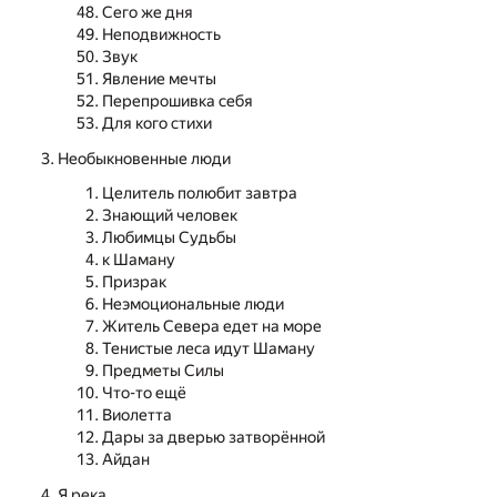
Сего же дня
Неподвижность
Звук
Явление мечты
Перепрошивка себя
Для кого стихи
Необыкновенные люди
Целитель полюбит завтра
Знающий человек
Любимцы Судьбы
к Шаману
Призрак
Неэмоциональные люди
Житель Севера едет на море
Тенистые леса идут Шаману
Предметы Силы
Что-то ещё
Виолетта
Дары за дверью затворённой
Айдан
Я река