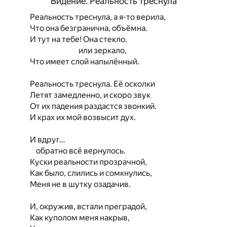
Видение. Реальность треснула
Реальность треснула, а я-то верила,
Что она безгранична, объёмна.
И тут на тебе! Она стекло.
или зеркало,
Что имеет слой напылённый.
Реальность треснула. Её осколки
Летят замедленно, и скоро звук
От их падения раздастся звонкий.
И крах их мой возвысит дух.
И вдруг…
обратно всё вернулось.
Куски реальности прозрачной,
Как было, слились и сомкнулись,
Меня не в шутку озадачив.
И, окружив, встали преградой,
Как куполом меня накрыв,