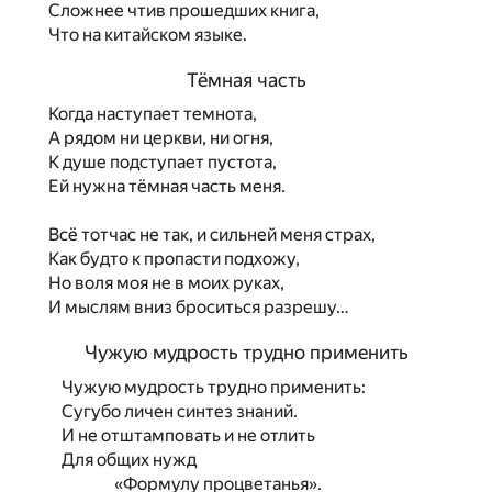
Сложнее чтив прошедших книга,
Что на китайском языке.
Тёмная часть
Когда наступает темнота,
А рядом ни церкви, ни огня,
К душе подступает пустота,
Ей нужна тёмная часть меня.
Всё тотчас не так, и сильней меня страх,
Как будто к пропасти подхожу,
Но воля моя не в моих руках,
И мыслям вниз броситься разрешу…
Чужую мудрость трудно применить
Чужую мудрость трудно применить:
Сугубо личен синтез знаний.
И не отштамповать и не отлить
Для общих нужд
«Формулу процветанья».