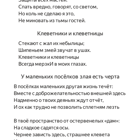
Спать вредно, говорят, со светом,
Но коль не сделаю я это,
Не миновать из тьмы гостей.
Клеветники и клеветницы
Стекают с жал их небылицы;
Шипеньем змей звучат в ушах.
Клеветники и клеветницы
Всегда мерзкИ в моих глазах.
У маленьких посёлков злая есть черта
В посёлках маленьких другая жизнь течёт:
Вместе с доброжелательностью внешней здесь
Надменно о твоих деяньях ждут отчёт,
И ох как трудно не позволить сплетням лезть
В твоё пространство от остервенелых «дам»:
На сладкое садятся осы.
Чернее зависть здесь, страшнее клевета