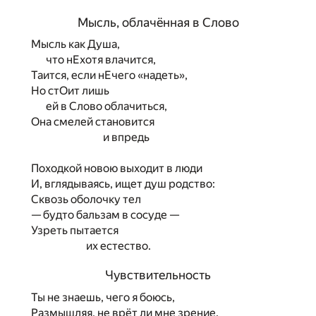
Мысль, облачённая в Слово
Мысль как Душа,
что нЕхотя влачится,
Таится, если нЕчего «надеть»,
Но стОит лишь
ей в Слово облачиться,
Она смелей становится
и впредь
Походкой новою выходит в люди
И, вглядываясь, ищет душ родство:
Сквозь оболочку тел
— будто бальзам в сосуде —
Узреть пытается
их естество.
Чувствительность
Ты не знаешь, чего я боюсь,
Размышляя, не врёт ли мне зрение.