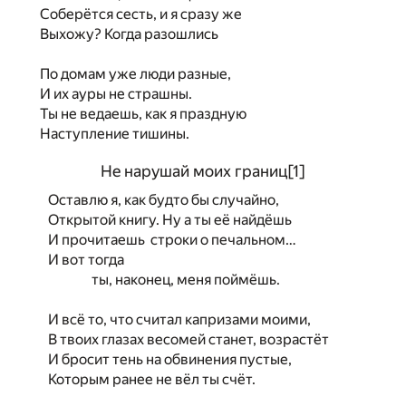
Соберётся сесть, и я сразу же
Выхожу? Когда разошлись
По домам уже люди разные,
И их ауры не страшны.
Ты не ведаешь, как я праздную
Наступление тишины.
Не нарушай моих границ
[1]
Оставлю я, как будто бы случайно,
Открытой книгу. Ну а ты её найдёшь
И прочитаешь строки о печальном…
И вот тогда
ты, наконец, меня поймёшь.
И всё то, что считал капризами моими,
В твоих глазах весомей станет, возрастёт
И бросит тень на обвинения пустые,
Которым ранее не вёл ты счёт.