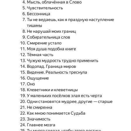
Мысль, облачённая в Слово
Чувствительность
Бессонница
Ты не ведаешь, как я праздную наступление
тишины
Не нарушай моих границ
Собирательница слов
Смирение устало
Моя душа подобна книге
Тёмная часть
Чужую мудрость трудно применить
Водопад. Граница миров
Видение. Реальность треснула
Ощущение
Оно
Клеветники и клеветницы
У маленьких посёлков злая есть черта
Одни становятся мудрее, другие — старше
Не смиренна
Как мною понимается Судьба
Значимость
Главнее мозга
Ты много сделал, чтобы этого достичь