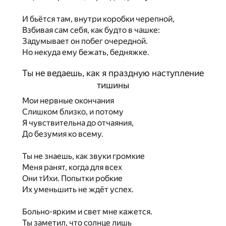
И бьётся там, внутри коробки черепной,
Взбивая сам себя, как будто в чашке:
Задумывает он побег очередной.
Но некуда ему бежать, бедняжке.
Ты не ведаешь, как я праздную наступление
тишины
Мои нервные окончания
Слишком близко, и потому
Я чувствительна до отчаяния,
До безумия ко всему.
Ты не знаешь, как звуки громкие
Меня ранят, когда для всех
Они тИхи. Попытки робкие
Их уменьшить не ждёт успех.
Больно-ярким и свет мне кажется.
Ты заметил, что солнце лишь