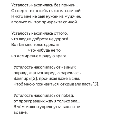
Усталость накопилась без причин…
От веры тех, кто быть хотел со мной:
Никто мне не был нужен из мужчин,
а только он, тот призрак за спиной.
Усталость накопилась оттого,
что людям доброта не дорогА.
Вот бы мне тоже сделать
что-нибудь не то,
но я смиреньем радую врага.
Усталость накопилась от «вины»:
оправдываться впредь я зареклась.
Вампиры
[2]
, проникая даже в сны,
Чтоб мною поживиться, открывали пасть
[3]
.
Усталость накопилась от побед:
от проигравших жду я только зла…
В чём можно упрекнуть- такого нет
во мне,