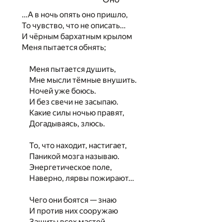
…А в ночь опять оно пришло,
То чувство, что не описать…
И чёрным бархатным крылом
Меня пытается обнять;
Меня пытается душить,
Мне мысли тёмные внушить.
Ночей уже боюсь.
И без свечи не засыпаю.
Какие силы ночью правят,
Догадываясь, злюсь.
То, что находит, настигает,
Паникой мозга называю.
Энергетическое поле,
Наверно, лярвы пожирают…
Чего они боятся — знаю
И против них сооружаю
Защиты всех мастей.