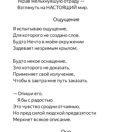
Украв мелькнувшую отраду —
Взглянуть на НАСТОЯЩИЙ мир.
Ощущение
Я испытываю ощущение,
Для которого не создано слов.
Будто Нечто в моём окружении
Задевает незримым крылом;
Будто некое оснащение,
Зло которого не доказать,
Применяет своё излучение,
Чтобы в завтра мне путь заказать.
— Опиши его.
Я бы с радостью.
Это чувство сродни отчаянью,
Но пред силой людской предвзятости
Меркнет всякое описание.
Оно