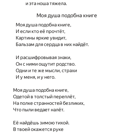
и эта ноша тяжела.
Моя душа подобна книге
Моя душа подобна книге,
И если кто её прочтёт,
Картины яркие увидит,
Бальзам для сердца в них найдёт.
И расшифровывая знаки,
Он с ними ощутит родство.
Одни и те же мысли, страхи
И у меня, и у него.
Моя душа подобна книге,
Одетой в толстый переплёт,
На полке странностей безликих,
Что пыли ведает налёт.
Её найдёшь зимою тихой.
В твоей окажется руке