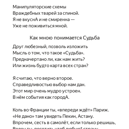
Манипуляторские схемы
Враждебных тварей за спиной.
Я не вкуснА и не смиренна —
Уже не поживиться мной.
Как мною понимается Судьба
Друг любезный, позволь изложить
Мысль о том, что такое «Судьба».
Предначертано ли, как нам жить?
Или жизнь будто карта всех стран?
Я считаю, что верно второе.
Справедливостью выбор нам дан.
Этот мир очень мудро устроен.
В нём события как городА.
Коль во Франции ты, «впереди ждёт» Париж.
«Не дано» там увидеть Пекин, Астану.
Впрочем, сесть в самолёт, если только решишь,
Волен ты, посетить чтоб любую* страну.