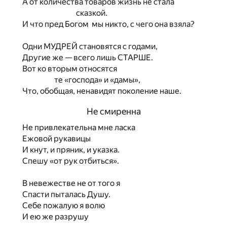
А от количества товаров жизнь не стала
сказкой.
И что пред Богом мы никто, с чего она взяла?
Одни МУДРЕЙ становятся с годами,
Другие же — всего лишь СТАРШЕ.
Вот ко вторым относятся
те «господа» и «дамы»,
Что, обобщая, ненавидят поколение наше.
Не смиренна
Не привлекательна мне ласка
Ежовой рукавицы
И кнут, и пряник, и указка.
Спешу «от рук отбиться».
В невежестве не от того я
Спасти пыталась Душу.
Себе пожалую я волю
И ею же разрушу