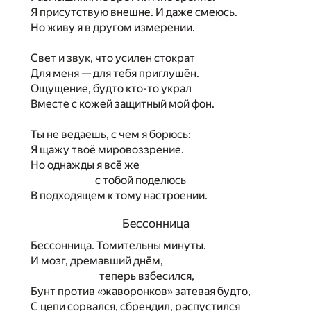
Я присутствую внешне. И даже смеюсь.
Но живу я в другом измерении.
Свет и звук, что усилен стократ
Для меня — для тебя приглушён.
Ощущение, будто кто-то украл
Вместе с кожей защитный мой фон.
Ты не ведаешь, с чем я борюсь:
Я щажу твоё мировоззрение.
Но однажды я всё же
с тобой поделюсь
В подходящем к тому настроении.
Бессонница
Бессонница. Томительны минуты.
И мозг, дремавший днём,
теперь взбесился,
Бунт против «жаворонков» затевая будто,
С цепи сорвался, сбрендил, распустился