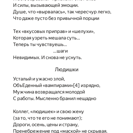
И силы, вызывающей эмоции.
Душе, что «вырвалась», так чересчур легко,
Что даже пусто без привычной порции
Тех «вкусовых приправ» и «шелухи»,
Которая узреть мешала суть…
Теперь ты чувствуешь…
…шаги
Невидимых. И снова не уснуть.
Людишки
Усталый и ужасно злой,
ОбъЕденный «вампирами»
[4]
изрядно,
Мужчина возвращался молодой
С работы. Мысленно бранил нещадно
Коллег, «людишек» и свою жену
(за то, что те его не понимают);
Дороги, осень, цены и страну,
Пренебрежение под «маской» не скрывая.