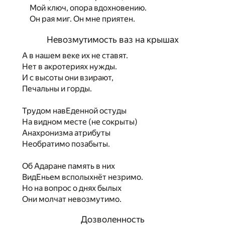
Мой ключ, опора вдохновению.
Он рая миг. Он мне приятен.
Невозмутимость ваз на крышах
А в нашем веке их не ставят.
Нет в акротериях нужды.
И с высоты они взирают,
Печальны и горды.
Трудом навЕденной остуды
На видном месте (не сокрыты)
Анахронизма атрибуты
Необратимо позабыты.
Об Адаране память в них
ВидЕньем всполыхнёт незримо.
Но на вопрос о днях былых
Они молчат невозмутимо.
Дозволенность