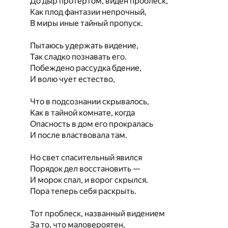
До дыр протёртом, виден проблеск,
Как плод фантазии непрочный,
В миры иные тайный пропуск.
Пытаюсь удержать видение,
Так сладко познавать его.
Побеждено рассудка бдение,
И волю чует естество,
Что в подсознании скрывалось,
Как в тайной комнате, когда
Опасность в дом его прокралась
И после властвовала там.
Но свет спасительный явился
Порядок дел восстановить —
И морок спал, и ворог скрылся.
Пора теперь себя раскрыть.
Тот проблеск, названный видением
За то, что маловероятен,