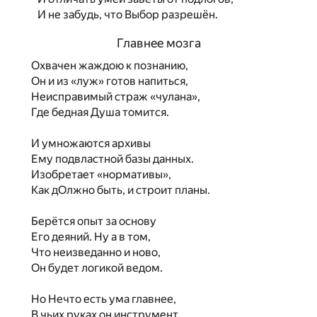
И не забудь, что Выбор разрешён.
Главнее мозга
Охвачен жаждою к познанию,
Он и из «луж» готов напиться,
Неисправимый страж «чулана»,
Где бедная Душа томится.
И умножаются архивы
Ему подвластной базы данных.
Изобретает «нормативы»,
Как дОлжно быть, и строит планы.
Берётся опыт за основу
Его деяний. Ну а в том,
Что неизведанно и ново,
Он будет логикой ведом.
Но Нечто есть ума главнее,
В чьих руках он инструмент.