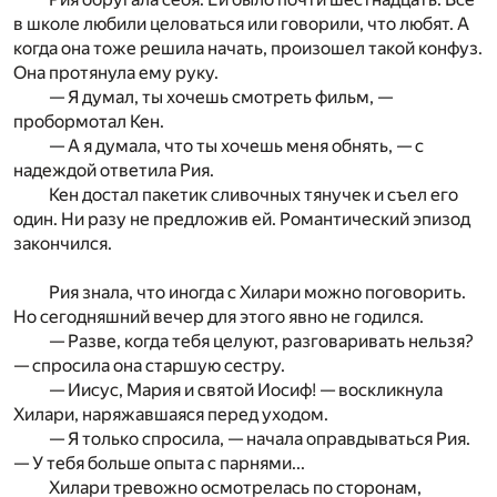
в школе любили целоваться или говорили, что любят. А
когда она тоже решила начать, произошел такой конфуз.
Она протянула ему руку.
— Я думал, ты хочешь смотреть фильм, —
пробормотал Кен.
— А я думала, что ты хочешь меня обнять, — с
надеждой ответила Рия.
Кен достал пакетик сливочных тянучек и съел его
один. Ни разу не предложив ей. Романтический эпизод
закончился.
Рия знала, что иногда с Хилари можно поговорить.
Но сегодняшний вечер для этого явно не годился.
— Разве, когда тебя целуют, разговаривать нельзя?
— спросила она старшую сестру.
— Иисус, Мария и святой Иосиф! — воскликнула
Хилари, наряжавшаяся перед уходом.
— Я только спросила, — начала оправдываться Рия.
— У тебя больше опыта с парнями...
Хилари тревожно осмотрелась по сторонам,