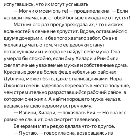
испугавшись, что их могут услышать.
— Молчи о моем опыте! — прошипела она. — Если
услышит мама, нас с тобой больше никуда не отпустят!
Мать много раз предупреждала их, что никаких
вольностей в семье не допустит. Вдове, оставшейся с
двумя дочерьми, и без того хватало забот. Она не
желала думать о том, что ее девочки станут
потаскушками и никогда не найдут себе мужа. Она
умерла бы спокойно, если бы у Хилари и Рии были
симпатичные уважаемые мужья и собственные дома.
Красивые дома в более фешенебельных районах
Дублина, может быть, даже с палисадниками. Нора
Джонсон очень надеялась переехать в место получше,
чем стремительно разраставшийся рабочий район, в
котором они жили. А найти хорошего мужа нельзя,
вешаясь на шею первому встречному.
— Извини, Хилари, — покаялась Рия. — Но она все
равно не слышит, она смотрит телевизор.
Вечерами мать редко делала что-то другое.
— Я устаю, — говорила она, возвращаясь из