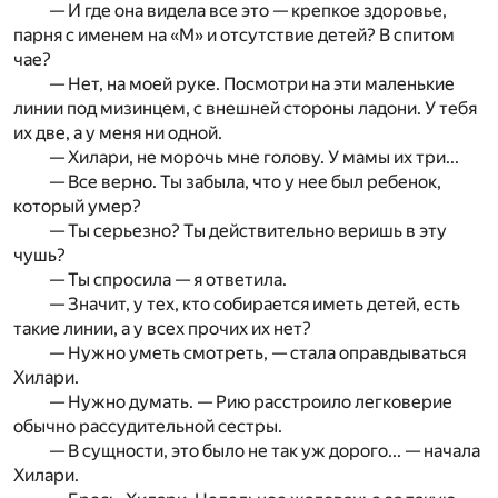
— И где она видела все это — крепкое здоровье,
парня с именем на «М» и отсутствие детей? В спитом
чае?
— Нет, на моей руке. Посмотри на эти маленькие
линии под мизинцем, с внешней стороны ладони. У тебя
их две, а у меня ни одной.
— Хилари, не морочь мне голову. У мамы их три...
— Все верно. Ты забыла, что у нее был ребенок,
который умер?
— Ты серьезно? Ты действительно веришь в эту
чушь?
— Ты спросила — я ответила.
— Значит, у тех, кто собирается иметь детей, есть
такие линии, а у всех прочих их нет?
— Нужно уметь смотреть, — стала оправдываться
Хилари.
— Нужно думать. — Рию расстроило легковерие
обычно рассудительной сестры.
— В сущности, это было не так уж дорого... — начала
Хилари.