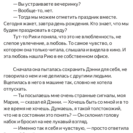
— Вы устраиваете вечеринку?
— Вообще-то, нет.
— Тогда мы можем отметить праздник вместе.
Сегодня жакет, завтра день рождения. Кто знает, что мы
будем праздновать в среду?
Тут-то Рия и поняла, что это не влюбленность, не
слепое увлечение, а любовь. То самое чувство, о
котором она только читала, слышала и видела в кино. И
эта любовь нашла Рию в ее собственном офисе.
Сначала она пыталась сохранить Дэнни для себя, не
говорила о нем и не делилась с другими людьми.
Вцепилась в него в машине так, словно не хотела
отпускать.
— Ты посылаешь мне очень странные сигналы, моя
Мария, — сказал ей Дэнни. — Хочешь быть со мной и в то
же время не хочешь. Думаешь, я такой толстокожий,
что не в состоянии это понять? — Он склонил голову
набок и бросил на нее лукавый взгляд.
— Именно так я себя и чувствую, — просто ответила