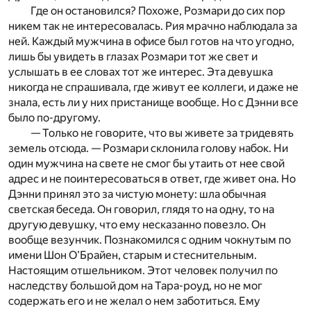
Где он остановился? Похоже, Розмари до сих пор
никем так не интересовалась. Рия мрачно наблюдала за
ней. Каждый мужчина в офисе был готов на что угодно,
лишь бы увидеть в глазах Розмари тот же свет и
услышать в ее словах тот же интерес. Эта девушка
никогда не спрашивала, где живут ее коллеги, и даже не
знала, есть ли у них пристанище вообще. Но с Дэнни все
было по-другому.
— Только не говорите, что вы живете за тридевять
земель отсюда. — Розмари склонила голову набок. Ни
один мужчина на свете не смог бы утаить от нее свой
адрес и не поинтересоваться в ответ, где живет она. Но
Дэнни принял это за чистую монету: шла обычная
светская беседа. Он говорил, глядя то на одну, то на
другую девушку, что ему несказанно повезло. Он
вообще везунчик. Познакомился с одним чокнутым по
имени Шон О’Брайен, старым и стеснительным.
Настоящим отшельником. Этот человек получил по
наследству большой дом на Тара-роуд, но не мог
содержать его и не желал о нем заботиться. Ему