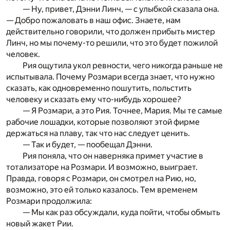
— Ну, привет, Дэнни Линч, — с улыбкой сказала она.
— Добро пожаловать в наш офис. Знаете, нам
действительно говорили, что должен прибыть мистер
Линч, но мы почему-то решили, что это будет пожилой
человек.
Рия ощутила укол ревности, чего никогда раньше не
испытывала. Почему Розмари всегда знает, что нужно
сказать, как одновременно пошутить, польстить
человеку и сказать ему что-нибудь хорошее?
— Я Розмари, а это Рия. Точнее, Мария. Мы те самые
рабочие лошадки, которые позволяют этой фирме
держаться на плаву, так что нас следует ценить.
— Так и будет, — пообещал Дэнни.
Рия поняла, что он наверняка примет участие в
тотализаторе на Розмари. И возможно, выиграет.
Правда, говоря с Розмари, он смотрел на Рию, но,
возможно, это ей только казалось. Тем временем
Розмари продолжила:
— Мы как раз обсуждали, куда пойти, чтобы обмыть
новый жакет Рии.