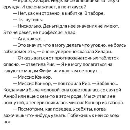
— Брось, Хилари. Недельное жалованье за такую
ерунду! И где она живет, в пентхаусе?
— Нет, как ни странно, в кибитке. В таборе.
— Ты шутишь.
— Нисколько. Деньги для нее значения не имеют.
Это не рэкет, не профессия, а дар.
— Ага, как же...
— Это значит, что я могу делать что угодно, не боясь
забеременеть, — очень уверенно сказала Хилари.
— Отказываться от противозачаточных таблеток
опасно, — ответила Рия. — Я не могу полагаться на
какую-то мадам Фифи, или как там ее зовут...
— Миссис Коннор.
— Миссис Коннор, — повторила Рия. — Забавно...
Когда мама была молодой, она советовалась со святой
Анной или еще с кем-то в этом роде. Мы считали ее
чокнутой, а теперь появилась миссис Коннор из табора.
— Посмотрим, как поведешь себя ты, когда
захочешь что-нибудь узнать. Побежишь к ней со всех
ног.