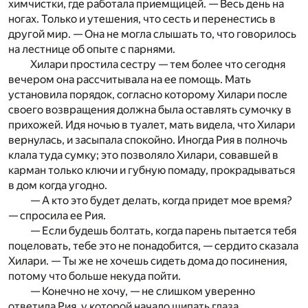
химчистки, где работала приемщицей. — Весь день на
ногах. Только и утешения, что сесть и перенестись в
другой мир. — Она не могла слышать то, что говорилось
на лестнице об опыте с парнями.
Хилари простила сестру — тем более что сегодня
вечером она рассчитывала на ее помощь. Мать
установила порядок, согласно которому Хилари после
своего возвращения должна была оставлять сумочку в
прихожей. Идя ночью в туалет, мать видела, что Хилари
вернулась, и засыпала спокойно. Иногда Рия в полночь
клала туда сумку; это позволяло Хилари, совавшей в
карман только ключи и губную помаду, прокрадываться
в дом когда угодно.
— А кто это будет делать, когда придет мое время?
— спросила ее Рия.
— Если будешь болтать, когда парень пытается тебя
поцеловать, тебе это не понадобится, — сердито сказала
Хилари. — Ты же не хочешь сидеть дома до посинения,
потому что больше некуда пойти.
— Конечно не хочу, — не слишком уверенно
ответила Рия, у которой начало щипать глаза.