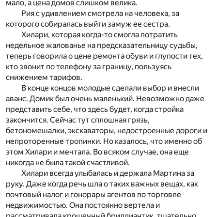
мало, а цена домов слишком велика.
Рия с удивлением смотрела на человека, за
которого собиралась выйти замуж ее сестра.
Хилари, которая когда-то смогла потратить
недельное жалованье на предсказательницу судьбы,
теперь говорила о цене ремонта обуви и глупости тех,
кто звонит по телефону за границу, пользуясь
снижением тарифов.
В конце концов молодые сделали выбор и внесли
аванс. Домик был очень маленький. Невозможно даже
представить себе, что здесь будет, когда стройка
закончится. Сейчас тут сплошная грязь,
бетономешалки, экскаваторы, недостроенные дороги и
непроторенные тропинки. Но казалось, что именно об
этом Хилари и мечтала. Во всяком случае, она еще
никогда не была такой счастливой.
Хилари всегда улыбалась и держала Мартина за
руку. Даже когда речь шла о таких важных вещах, как
почтовый налог и гонорары агентов по торговле
недвижимостью. Она постоянно вертела и
рассматривала крошечный бриллиантик, тщательно