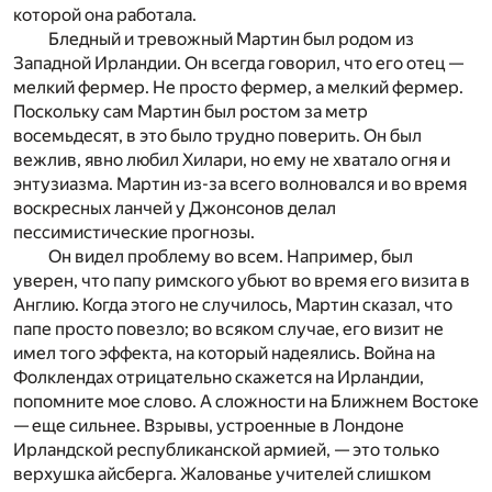
которой она работала.
Бледный и тревожный Мартин был родом из
Западной Ирландии. Он всегда говорил, что его отец —
мелкий фермер. Не просто фермер, а мелкий фермер.
Поскольку сам Мартин был ростом за метр
восемьдесят, в это было трудно поверить. Он был
вежлив, явно любил Хилари, но ему не хватало огня и
энтузиазма. Мартин из-за всего волновался и во время
воскресных ланчей у Джонсонов делал
пессимистические прогнозы.
Он видел проблему во всем. Например, был
уверен, что папу римского убьют во время его визита в
Англию. Когда этого не случилось, Мартин сказал, что
папе просто повезло; во всяком случае, его визит не
имел того эффекта, на который надеялись. Война на
Фолклендах отрицательно скажется на Ирландии,
попомните мое слово. А сложности на Ближнем Востоке
— еще сильнее. Взрывы, устроенные в Лондоне
Ирландской республиканской армией, — это только
верхушка айсберга. Жалованье учителей слишком