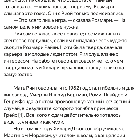
тотализатор — кому повезет первому. Розмари
слышала это тоже. Они с Рией только посмеивались.
— Это всего лишь игра, — сказала Розмари. — На
самом деле я им вовсе не нужна.
Рия сомневалась в ее правоте; все мужчины в
агентстве гордились, если им выпадала честь куда-то
сводить Розмари Райан. Но та была тверда: сначала
карьера, а молодые люди потом. Рия слушала ее с
интересом. На работе говорили совсем не то, о чем
твердили мать и Хилари, делавшие ставку только на
замужество.
Мать Рии говорила, что 1982 год стал гибельным для
кинозвезд. Умерли Ингрид Бергман, Роми Шнайдер и
Генри Фонда, а потом произошел ужасный несчастный
случай, в результате которого погибла принцесса
Грейс [
1
]. Все, кого людям действительно хотелось
видеть, умирали как мухи.
Но в том же году Хилари Джонсон обручилась с
Мартином Мораном, учителем школы, в канцелярии