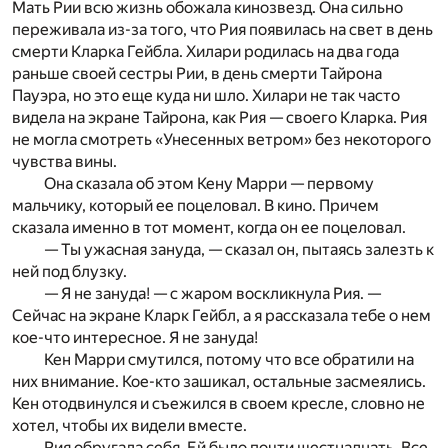
Мать Рии всю жизнь обожала кинозвезд. Она сильно
переживала из-за того, что Рия появилась на свет в день
смерти Кларка Гейбла. Хилари родилась на два года
раньше своей сестры Рии, в день смерти Тайрона
Пауэра, но это еще куда ни шло. Хилари не так часто
видела на экране Тайрона, как Рия — своего Кларка. Рия
не могла смотреть «Унесенных ветром» без некоторого
чувства вины.
Она сказала об этом Кену Марри — первому
мальчику, который ее поцеловал. В кино. Причем
сказала именно в тот момент, когда он ее поцеловал.
— Ты ужасная зануда, — сказал он, пытаясь залезть к
ней под блузку.
— Я не зануда! — с жаром воскликнула Рия. —
Сейчас на экране Кларк Гейбл, а я рассказала тебе о нем
кое-что интересное. Я не зануда!
Кен Марри смутился, потому что все обратили на
них внимание. Кое-кто зашикал, остальные засмеялись.
Кен отодвинулся и съежился в своем кресле, словно не
хотел, чтобы их видели вместе.
Рия обругала себя. Ей было почти шестнадцать. Все