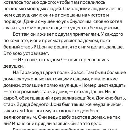
хотелось только одного: чтобы там поселилось
несколько молодых людей. С молодыми людьми легче,
чем с девушками: они не помешаны на чистоте и
порядке. Дэнни смущенно улыбнулся им, словно хотел
сказать, что молодые люди — существа безнадежные.
Вот там он и живет с двумя приятелями. У каждого
по комнате, и они присматривают за домом, пока
бедный старый Шон не решит, что с ним делать дальше.
Это всех устраивает.
— И что же это за дом? — поинтересовались
девушки.
На Тара-роуд царил полный хаос. Там были большие
дома, окруженные настоящими садами, и маленькие
домики, стоявшие прямо на улице. «Номер шестнадцать
— это огромный старый дом», — сказал Дэнни. Ныне
сырой, обветшавший и разваливающийся. Должно быть,
старый дядя бедного Шона был таким же неудачником,
как и сам Шон, потому что когда-то дом был
великолепным. Они ведь разбираются в домах, не так
ли? Иначе они вряд ли взялись бы за это дело.
Рия сидела, подперев подбородок ладонью, и не