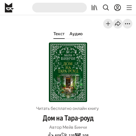
Текст
Аудио
Читать бесплатно онлайн книгу
Дом на Тара-роуд
Автор
Мейв Бинчи
👍
🚀
🐼
608
135
108