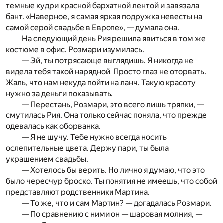
темные кудри красной бархатной лентой и завязала
бант. «Наверное, я самая яркая подружка невесты на
самой серой свадьбе в Европе», — думала она.
На следующий день Рия решила явиться в том же
костюме в офис. Розмари изумилась.
— Эй, ты потрясающе выглядишь. Я никогда не
видела тебя такой нарядной. Просто глаз не оторвать.
Жаль, что нам некуда пойти на ланч. Такую красоту
нужно за деньги показывать.
— Перестань, Розмари, это всего лишь тряпки, —
смутилась Рия. Она только сейчас поняла, что прежде
одевалась как оборванка.
— Я не шучу. Тебе нужно всегда носить
ослепительные цвета. Держу пари, ты была
украшением свадьбы.
— Хотелось бы верить. Но лично я думаю, что это
было чересчур броско. Ты понятия не имеешь, что собой
представляют родственники Мартина.
— То же, что и сам Мартин? — догадалась Розмари.
— По сравнению с ними он — шаровая молния, —