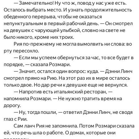
— Замечательно! Ну что ж, повод у нас уже есть.
Осталось выбрать место. И узнать продолжительность
обеденного перерыва, чтобы не оказаться
непунктуальным в первый рабочий день. — Он смотрел
на девушек с чарующей улыбкой, словно на свете не
было никого, кроме них троих.
Рия по-прежнему не могла вымолвить ни слова: во
рту пересохло.
— Если мы успеем обернуться за час, то все будет в
порядке, — сказала Розмари.
— Значит, остался один вопрос: куда. — Дэнни Линч
смотрел прямо на Рию. На этот раз их в мире осталось
только двое. Но дар речи к девушке еще не вернулся.
— Напротив есть итальянский ресторан, —
напомнила Розмари. — Не нужно тратить время на
дорогу.
— Ну, тогда пошли, — ответил Дэнни Линч, не сводя
глаз с Рии.
Сам ланч Рия не запомнила. Потом Розмари сказала
ей, что речь шла о работе. О домах, которые они