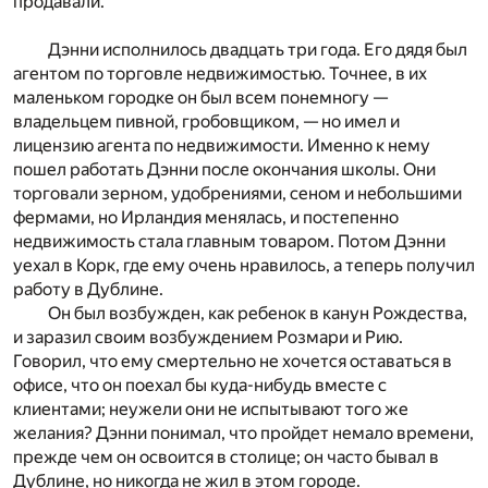
продавали.
Дэнни исполнилось двадцать три года. Его дядя был
агентом по торговле недвижимостью. Точнее, в их
маленьком городке он был всем понемногу —
владельцем пивной, гробовщиком, — но имел и
лицензию агента по недвижимости. Именно к нему
пошел работать Дэнни после окончания школы. Они
торговали зерном, удобрениями, сеном и небольшими
фермами, но Ирландия менялась, и постепенно
недвижимость стала главным товаром. Потом Дэнни
уехал в Корк, где ему очень нравилось, а теперь получил
работу в Дублине.
Он был возбужден, как ребенок в канун Рождества,
и заразил своим возбуждением Розмари и Рию.
Говорил, что ему смертельно не хочется оставаться в
офисе, что он поехал бы куда-нибудь вместе с
клиентами; неужели они не испытывают того же
желания? Дэнни понимал, что пройдет немало времени,
прежде чем он освоится в столице; он часто бывал в
Дублине, но никогда не жил в этом городе.