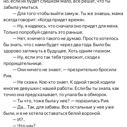
но, если их будет слишком мало, все решат, что ты
забыла умыться.
— Для того чтобы выйти замуж. Ты же знаешь, мама
всегда говорит: «Когда придет время».
— Ну, я надеюсь, что сначала оно придет для меня.
Только попробуй сделать это раньше.
— Нет, я ничего такого не думаю. Просто хотелось
бы знать, что с нами будет через два года. Было бы
здорово заглянуть в будущее. Хоть одним глазком.
— Ну, если это так тебя тревожит, сходи к
прорицательнице.
— Они ничего не знают, — презрительно бросила
Рия.
— Не скажи. Кое-кто знает. К одной такой ходили
многие девушки с нашей работы. Если бы ты знала, как
точно она предсказывает, то упала бы в обморок.
— Ты что, тоже была у нее? — поразилась Рия.
— Да... Так, для забавы. Все остальные у нее уже
были, и я не хотела оставаться белой вороной.
— И?..
— Что «и»?