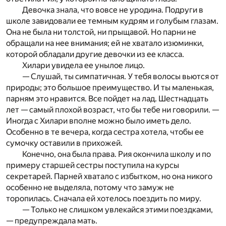
Девочка знала, что вовсе не уродина. Подруги в
школе завидовали ее темным кудрям и голубым глазам.
Она не была ни толстой, ни прыщавой. Но парни не
обращали на нее внимания; ей не хватало изюминки,
которой обладали другие девочки из ее класса.
Хилари увидела ее унылое лицо.
— Слушай, ты симпатичная. У тебя волосы вьются от
природы; это большое преимущество. И ты маленькая,
парням это нравится. Все пойдет на лад. Шестнадцать
лет — самый плохой возраст, что бы тебе ни говорили. —
Иногда с Хилари вполне можно было иметь дело.
Особенно в те вечера, когда сестра хотела, чтобы ее
сумочку оставили в прихожей.
Конечно, она была права. Рия окончила школу и по
примеру старшей сестры поступила на курсы
секретарей. Парней хватало с избытком, но она никого
особенно не выделяла, потому что замуж не
торопилась. Сначала ей хотелось поездить по миру.
— Только не слишком увлекайся этими поездками,
— предупреждала мать.