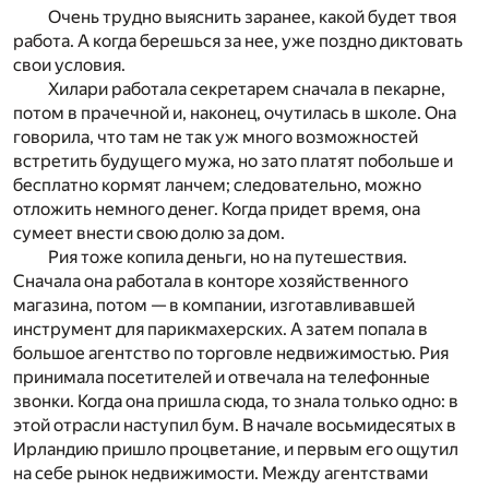
Очень трудно выяснить заранее, какой будет твоя
работа. А когда берешься за нее, уже поздно диктовать
свои условия.
Хилари работала секретарем сначала в пекарне,
потом в прачечной и, наконец, очутилась в школе. Она
говорила, что там не так уж много возможностей
встретить будущего мужа, но зато платят побольше и
бесплатно кормят ланчем; следовательно, можно
отложить немного денег. Когда придет время, она
сумеет внести свою долю за дом.
Рия тоже копила деньги, но на путешествия.
Сначала она работала в конторе хозяйственного
магазина, потом — в компании, изготавливавшей
инструмент для парикмахерских. А затем попала в
большое агентство по торговле недвижимостью. Рия
принимала посетителей и отвечала на телефонные
звонки. Когда она пришла сюда, то знала только одно: в
этой отрасли наступил бум. В начале восьмидесятых в
Ирландию пришло процветание, и первым его ощутил
на себе рынок недвижимости. Между агентствами