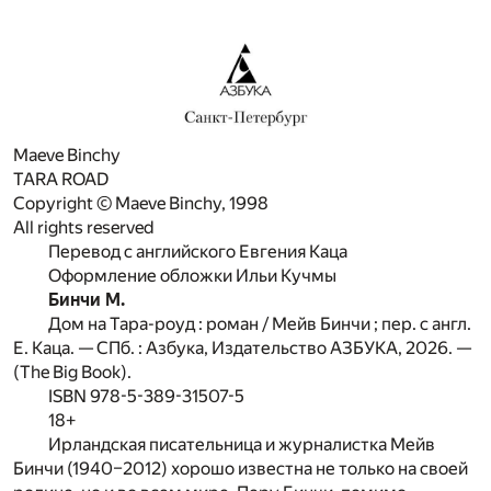
Maeve Binchy
TARA ROAD
Copyright © Maeve Binchy, 1998
All rights reserved
Перевод с английского Евгения Каца
Оформление обложки Ильи Кучмы
Бинчи М.
Дом на Тара-роуд : роман / Мейв Бинчи ; пер. с англ.
Е. Каца. — СПб. : Азбука, Издательство АЗБУКА, 2026. —
(The Big Book).
ISBN 978-5-389-31507-5
18+
Ирландская писательница и журналистка Мейв
Бинчи (1940–2012) хорошо известна не только на своей