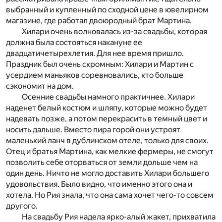
выбранный и купленный по сходной цене в ювелирном
магазине, где работал двоюродный брат Мартина.
Хилари очень волновалась из-за свадьбы, которая
должна была состояться накануне ее
двадцатичетырехлетия. Для нее время пришло.
Праздник был очень скромным: Хилари и Мартин с
усердием маньяков соревновались, кто больше
сэкономит на дом.
Осенние свадьбы намного практичнее. Хилари
наденет белый костюм и шляпу, которые можно будет
надевать позже, а потом перекрасить в темный цвет и
носить дальше. Вместо пира горой они устроят
маленький ланч в дублинском отеле, только для своих.
Отец и братья Мартина, как мелкие фермеры, не смогут
позволить себе оторваться от земли дольше чем на
один день. Ничто не могло доставить Хилари большего
удовольствия. Было видно, что именно этого она и
хотела. Но Рия знала, что она сама хочет чего-то совсем
другого.
На свадьбу Рия надела ярко-алый жакет, прихватила