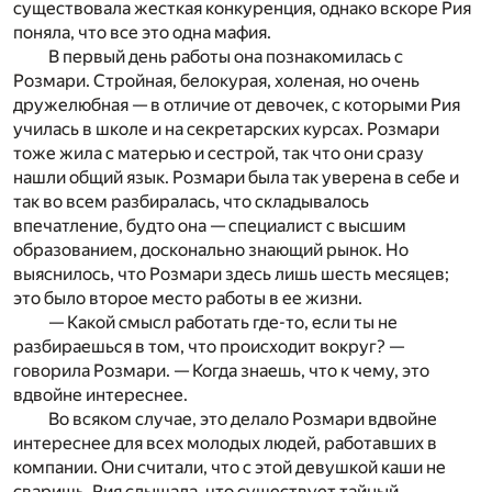
существовала жесткая конкуренция, однако вскоре Рия
поняла, что все это одна мафия.
В первый день работы она познакомилась с
Розмари. Стройная, белокурая, холеная, но очень
дружелюбная — в отличие от девочек, с которыми Рия
училась в школе и на секретарских курсах. Розмари
тоже жила с матерью и сестрой, так что они сразу
нашли общий язык. Розмари была так уверена в себе и
так во всем разбиралась, что складывалось
впечатление, будто она — специалист с высшим
образованием, досконально знающий рынок. Но
выяснилось, что Розмари здесь лишь шесть месяцев;
это было второе место работы в ее жизни.
— Какой смысл работать где-то, если ты не
разбираешься в том, что происходит вокруг? —
говорила Розмари. — Когда знаешь, что к чему, это
вдвойне интереснее.
Во всяком случае, это делало Розмари вдвойне
интереснее для всех молодых людей, работавших в
компании. Они считали, что с этой девушкой каши не
сваришь. Рия слышала, что существует тайный