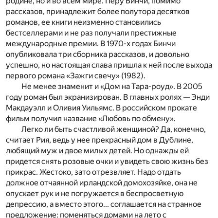
родине, но и во всем мире. Перу Бинчи, помимо
рассказов, принадлежит более полутора десятков
романов, ее книги неизменно становились
бестселлерами и не раз получали престижные
международные премии. В 1970-х годах Бинчи
опубликовала три сборника рассказов, и довольно
успешно, но настоящая слава пришла к ней после выхода
первого романа «Зажги свечу» (1982).
Не менее знаменит и «Дом на Тара-роуд». В 2005
году роман был экранизирован. В главных ролях — Энди
Макдауэлл и Оливия Уильямс. В российском прокате
фильм получил название «Любовь по обмену».
Легко ли быть счастливой женщиной? Да, конечно,
считает Рия, ведь у нее прекрасный дом в Дублине,
любящий муж и двое милых детей. Но однажды ей
придется снять розовые очки и увидеть свою жизнь без
прикрас. Жестоко, зато отрезвляет. Надо отдать
должное отчаянной ирландской домохозяйке, она не
опускает рук и не погружается в беспросветную
депрессию, а вместо этого... соглашается на странное
предложение: поменяться домами на лето с