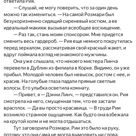
ответила Рия.
— Слушай, не могу поверить, что за один день
можно так измениться. — На самой Розмари был
безукоризненно сидящий сиреневый костюм, а ее
идеальный макияж вызывал всеобщее восхищение.
— Раз так, стань моим спонсором. Мне придется
сменить весь гардероб. — Рия еще немного покрутилась
перед зеркалом, рассматривая свой красный жакет, и
вдруг поймала взгляд незнакомого мужчины.
Она уже слышала, что некоего мистера Линча
перевели в Дублин из филиала в Корке. Видимо, он уже
прибыл. Молодой человек был невысок, ростом с нее, и
красив. На голубые глаза падали прямые светлые
волосы. Его улыбка осветила комнату.
— Привет, я — Дэнни Линч, — представился он. Рия
смотрела на него, смущенная тем, что ее застали
врасплох. — Да вы просто красавица. — В груди Рии
возникло странное ощущение. Как будто она взбежала
на крутой холм и не могла отдышаться.
Тут заговорила Розмари. Рии это было на руку,
потому что она сама не могла вымолвить ни слова.