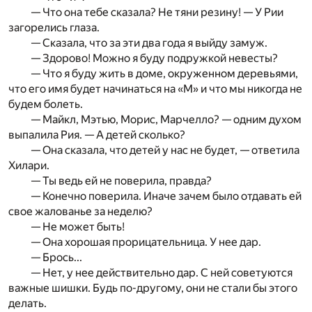
— Что она тебе сказала? Не тяни резину! — У Рии
загорелись глаза.
— Сказала, что за эти два года я выйду замуж.
— Здорово! Можно я буду подружкой невесты?
— Что я буду жить в доме, окруженном деревьями,
что его имя будет начинаться на «М» и что мы никогда не
будем болеть.
— Майкл, Мэтью, Морис, Марчелло? — одним духом
выпалила Рия. — А детей сколько?
— Она сказала, что детей у нас не будет, — ответила
Хилари.
— Ты ведь ей не поверила, правда?
— Конечно поверила. Иначе зачем было отдавать ей
свое жалованье за неделю?
— Не может быть!
— Она хорошая прорицательница. У нее дар.
— Брось...
— Нет, у нее действительно дар. С ней советуются
важные шишки. Будь по-другому, они не стали бы этого
делать.