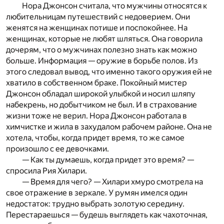
Нора Джонсон считала, что мужчины относятся к
любительницам путешествий с недоверием. Они
женятся на женщинах потише и поспокойнее. На
женщинах, которые не любят шляться. Она говорила
дочерям, что о мужчинах полезно знать как можно
больше. Информация — оружие в борьбе полов. Из
этого следовал вывод, что именно такого оружия ей не
хватило в собственном браке. Покойный мистер
Джонсон обладал широкой улыбкой и носил шляпу
набекрень, но добытчиком не был. И в страхование
жизни тоже не верил. Нора Джонсон работала в
химчистке и жила в захудалом рабочем районе. Она не
хотела, чтобы, когда придет время, то же самое
произошло с ее девочками.
— Как ты думаешь, когда придет это время? —
спросила Рия Хилари.
— Время для чего? — Хилари хмуро смотрела на
свое отражение в зеркале. У румян имелся один
недостаток: трудно выбрать золотую середину.
Перестараешься — будешь выглядеть как чахоточная,