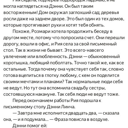
могла наглядеться на Дэнни. Он был таким
восторженным! Дом окружал заглохший сад; деревья
росли даже на заднем дворе. Это был один из тех домов,
которые протягивают руки и хотят тебя обнять.
Похоже, Розмари хотела продолжить беседу в
другом месте, потому что попросила счет. Они перешли
дорогу, вошли в офис, и Рия села за свой письменный
стол. Так в жизни не бывает. Это всего-навсего
увлечение или влюбленность. Дэнни — обыкновенный
коротышка, любящий поболтать. Точно такой же, как все
остальные. Тогда почему она чувствует себя так, словно
готова вцепиться в глотку любому, с кем он поделится
своими мечтами и планами? Так нормальные люди себя
не ведут. Но тут она вспомнила свадьбу сестры,
состоявшуюся накануне. Так себя люди не ведут тоже.
Перед окончанием работы Рия подошла к
письменному столу Дэнни Линча.
— Завтра мне исполнится двадцать два, — сказала
она, — и я подумала... — Фраза повисла в воздухе.
Дэнни помог ей: