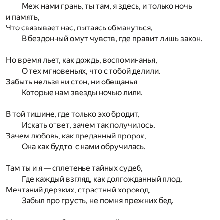
Меж нами грань, ты там, я здесь, и только ночь
и память,
Что связывает нас, пытаясь обмануться,
В бездонный омут чувств, где правит лишь закон.
Но время льет, как дождь, воспоминанья,
О тех мгновеньях, что с тобой делили.
Забыть нельзя ни стон, ни обещанья,
Которые нам звезды ночью лили.
В той тишине, где только эхо бродит,
Искать ответ, зачем так получилось.
Зачем любовь, как преданный пророк,
Она как будто с нами обручилась.
Там ты и я — сплетенье тайных судеб,
Где каждый взгляд, как долгожданный плод.
Мечтаний дерзких, страстный хоровод,
Забыл про грусть, не помня прежних бед.