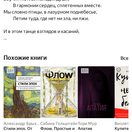
В гармонии сердец, сплетенных вместе.
Мы словно птицы, в лазурном поднебесье,
Летим туда, где нет ни зла, ни лжи.
И в этом танце взглядов и касаний,
...
Похожие книги
Все
Александр Брыксенков
Сабина Гольштейн
,
Андрей Брыксенков
Тори Мур
Стили эпох. От
Флоw. Простые и
Апатия
Купите 