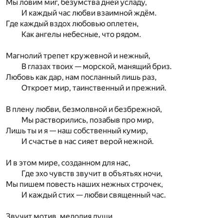
Мы ловим миг, безумства дней усладу,
И каждый час любви взаимной ждём.
Где каждый вздох любовью оплетен,
Как ангелы небесные, что рядом.
Магнолий трепет кружевной и нежный,
В глазах твоих — морской, манящий бриз.
Любовь как дар, нам посланный лишь раз,
Откроет мир, таинственный и прежний.
В плену любви, безмолвной и безбрежной,
Мы растворились, позабыв про мир,
Лишь ты и я — наш собственный кумир,
И счастье в нас сияет верой нежной.
И в этом мире, созданном для нас,
Где эхо чувств звучит в объятьях ночи,
Мы пишем повесть наших нежных строчек,
И каждый стих — любви священный час.
Звучит мотив, мелодия души,