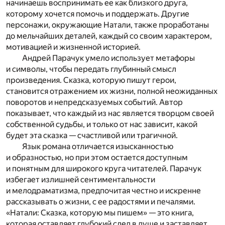
начинаешь воспринимать ее как близкого друга,
которому хочется помочь и поддержать. Другие
персонажи, окружающие Натали, также проработаны
до мельчайших деталей, каждый со своим характером,
мотивацией и жизненной историей.
Андрей Парачук умело использует метафоры
и символы, чтобы передать глубинный смысл
произведения. Сказка, которую пишут герои,
становится отражением их жизни, полной неожиданных
поворотов и непредсказуемых событий. Автор
показывает, что каждый из нас является творцом своей
собственной судьбы, и только от нас зависит, какой
будет эта сказка — счастливой или трагичной.
Язык романа отличается изысканностью
и образностью, но при этом остается доступным
и понятным для широкого круга читателей. Парачук
избегает излишней сентиментальности
и мелодраматизма, предпочитая честно и искренне
рассказывать о жизни, с ее радостями и печалями.
«Натали: Сказка, которую мы пишем» — это книга,
которая оставляет глубокий след в душе и заставляет