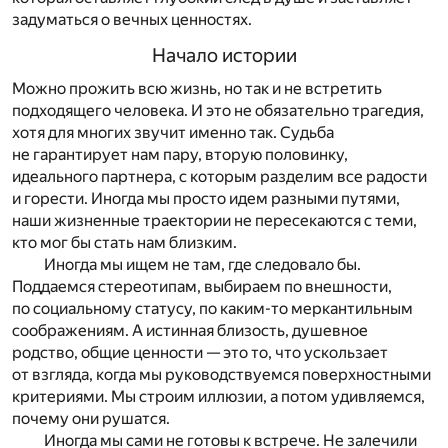
задуматься о вечных ценностях.
Начало истории
Можно прожить всю жизнь, но так и не встретить
подходящего человека. И это не обязательно трагедия,
хотя для многих звучит именно так. Судьба
не гарантирует нам пару, вторую половинку,
идеального партнера, с которым разделим все радости
и горести. Иногда мы просто идем разными путями,
наши жизненные траектории не пересекаются с теми,
кто мог бы стать нам близким.
Иногда мы ищем не там, где следовало бы.
Поддаемся стереотипам, выбираем по внешности,
по социальному статусу, по каким-то меркантильным
соображениям. А истинная близость, душевное
родство, общие ценности — это то, что ускользает
от взгляда, когда мы руководствуемся поверхностными
критериями. Мы строим иллюзии, а потом удивляемся,
почему они рушатся.
Иногда мы сами не готовы к встрече. Не залечили