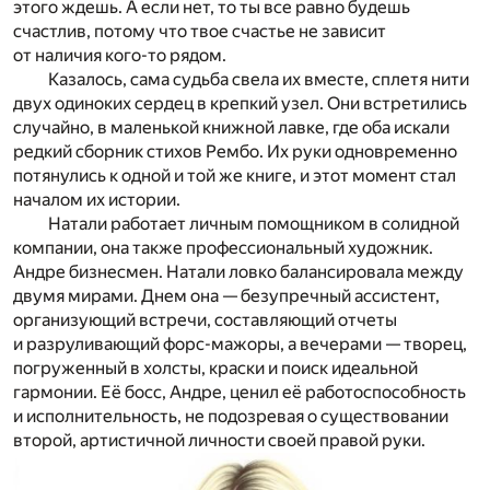
этого ждешь. А если нет, то ты все равно будешь
счастлив, потому что твое счастье не зависит
от наличия кого-то рядом.
Казалось, сама судьба свела их вместе, сплетя нити
двух одиноких сердец в крепкий узел. Они встретились
случайно, в маленькой книжной лавке, где оба искали
редкий сборник стихов Рембо. Их руки одновременно
потянулись к одной и той же книге, и этот момент стал
началом их истории.
Натали работает личным помощником в солидной
компании, она также профессиональный художник.
Андре бизнесмен. Натали ловко балансировала между
двумя мирами. Днем она — безупречный ассистент,
организующий встречи, составляющий отчеты
и разруливающий форс-мажоры, а вечерами — творец,
погруженный в холсты, краски и поиск идеальной
гармонии. Её босс, Андре, ценил её работоспособность
и исполнительность, не подозревая о существовании
второй, артистичной личности своей правой руки.