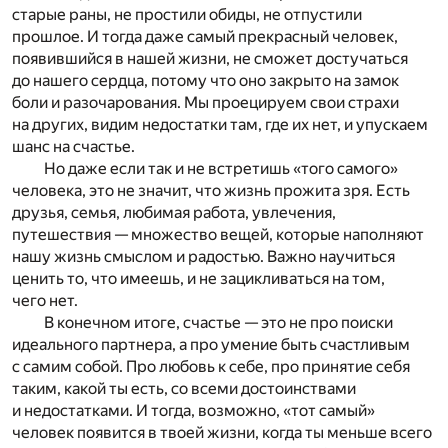
старые раны, не простили обиды, не отпустили
прошлое. И тогда даже самый прекрасный человек,
появившийся в нашей жизни, не сможет достучаться
до нашего сердца, потому что оно закрыто на замок
боли и разочарования. Мы проецируем свои страхи
на других, видим недостатки там, где их нет, и упускаем
шанс на счастье.
Но даже если так и не встретишь «того самого»
человека, это не значит, что жизнь прожита зря. Есть
друзья, семья, любимая работа, увлечения,
путешествия — множество вещей, которые наполняют
нашу жизнь смыслом и радостью. Важно научиться
ценить то, что имеешь, и не зацикливаться на том,
чего нет.
В конечном итоге, счастье — это не про поиски
идеального партнера, а про умение быть счастливым
с самим собой. Про любовь к себе, про принятие себя
таким, какой ты есть, со всеми достоинствами
и недостатками. И тогда, возможно, «тот самый»
человек появится в твоей жизни, когда ты меньше всего