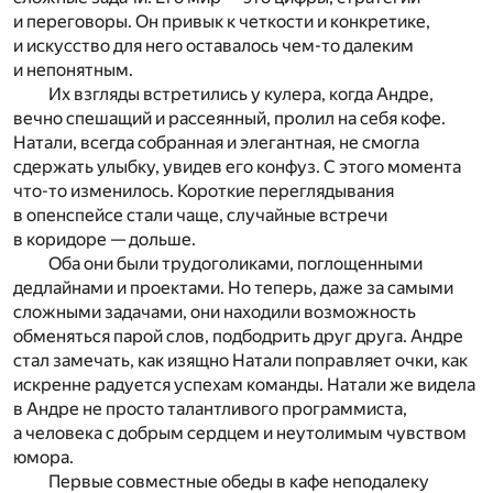
и переговоры. Он привык к четкости и конкретике,
и искусство для него оставалось чем-то далеким
и непонятным.
Их взгляды встретились у кулера, когда Андре,
вечно спешащий и рассеянный, пролил на себя кофе.
Натали, всегда собранная и элегантная, не смогла
сдержать улыбку, увидев его конфуз. С этого момента
что-то изменилось. Короткие переглядывания
в опенспейсе стали чаще, случайные встречи
в коридоре — дольше.
Оба они были трудоголиками, поглощенными
дедлайнами и проектами. Но теперь, даже за самыми
сложными задачами, они находили возможность
обменяться парой слов, подбодрить друг друга. Андре
стал замечать, как изящно Натали поправляет очки, как
искренне радуется успехам команды. Натали же видела
в Андре не просто талантливого программиста,
а человека с добрым сердцем и неутолимым чувством
юмора.
Первые совместные обеды в кафе неподалеку