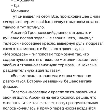
– …Арсений?
– Да.
Молчание.
Тут он вышел из себя. Все, происходившее с ним
сегодня вечером, на «Цыганочку» с выходом пока не
тянуло, а тут потянуло.
Арсений Троепольский длинно, витиевато и
душевно послал подальше звонившего, швырнул
телефон на соседнее кресло, вывернул руль, подрезал
какого-то смирного и большого дяденьку на
«Мерседесе» – гиппопотам тормознул так, что
содрогнулось все его тяжелое металлическое тело,
злобно и страшно взвизгнули тормоза, – выехал на
разделительную и дал по газам.
«Восьмерка» затарахтела и стала медленно
разгоняться. Встречные машины бешено мигали
фарами.
Телефон на соседнем кресле опять зазвонил и
звонил долго. Арсений на него косился, решив, что
отвечать ни за что не станет, но тут разделительная
полоса кончилась, и прямо перед носом воздвигся