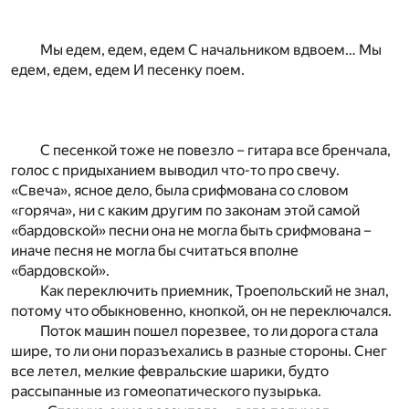
Мы едем, едем, едем С начальником вдвоем… Мы
едем, едем, едем И песенку поем.
С песенкой тоже не повезло – гитара все бренчала,
голос с придыханием выводил что-то про свечу.
«Свеча», ясное дело, была срифмована со словом
«горяча», ни с каким другим по законам этой самой
«бардовской» песни она не могла быть срифмована –
иначе песня не могла бы считаться вполне
«бардовской».
Как переключить приемник, Троепольский не знал,
потому что обыкновенно, кнопкой, он не переключался.
Поток машин пошел порезвее, то ли дорога стала
шире, то ли они поразъехались в разные стороны. Снег
все летел, мелкие февральские шарики, будто
рассыпанные из гомеопатического пузырька.