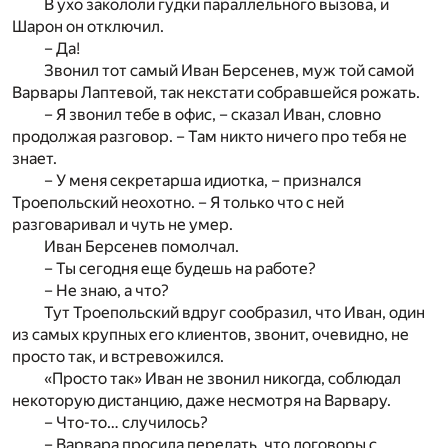
В ухо закололи гудки параллельного вызова, и
Шарон он отключил.
– Да!
Звонил тот самый Иван Берсенев, муж той самой
Варвары Лаптевой, так некстати собравшейся рожать.
– Я звонил тебе в офис, – сказал Иван, словно
продолжая разговор. – Там никто ничего про тебя не
знает.
– У меня секретарша идиотка, – признался
Троепольский неохотно. – Я только что с ней
разговаривал и чуть не умер.
Иван Берсенев помолчал.
– Ты сегодня еще будешь на работе?
– Не знаю, а что?
Тут Троепольский вдруг сообразил, что Иван, один
из самых крупных его клиентов, звонит, очевидно, не
просто так, и встревожился.
«Просто так» Иван не звонил никогда, соблюдал
некоторую дистанцию, даже несмотря на Варвару.
– Что-то… случилось?
– Варвара просила передать, что договоры с