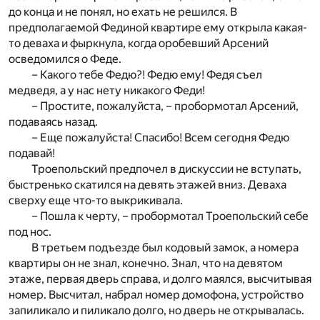
до конца и не понял, но ехать не решился. В
предполагаемой Фединой квартире ему открыла какая-
то деваха и фыркнула, когда оробевший Арсений
осведомился о Феде.
– Какого тебе Федю?! Федю ему! Федя съел
медведя, а у нас нету никакого Феди!
– Простите, пожалуйста, – пробормотал Арсений,
подаваясь назад.
– Еще пожалуйста! Спасибо! Всем сегодня Федю
подавай!
Троепольский предпочел в дискуссии не вступать,
быстренько скатился на девять этажей вниз. Деваха
сверху еще что-то выкрикивала.
– Пошла к черту, – пробормотал Троепольский себе
под нос.
В третьем подъезде был кодовый замок, а номера
квартиры он не знал, конечно. Знал, что на девятом
этаже, первая дверь справа, и долго маялся, высчитывая
номер. Высчитал, набрал номер домофона, устройство
запиликало и пиликало долго, но дверь не открывалась.