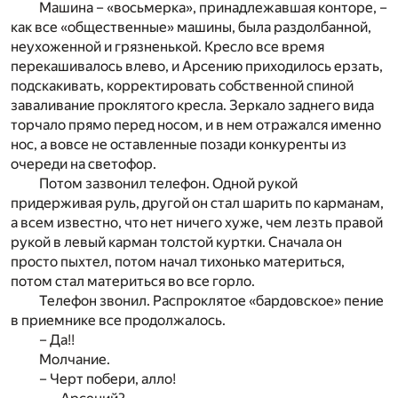
Машина – «восьмерка», принадлежавшая конторе, –
как все «общественные» машины, была раздолбанной,
неухоженной и грязненькой. Кресло все время
перекашивалось влево, и Арсению приходилось ерзать,
подскакивать, корректировать собственной спиной
заваливание проклятого кресла. Зеркало заднего вида
торчало прямо перед носом, и в нем отражался именно
нос, а вовсе не оставленные позади конкуренты из
очереди на светофор.
Потом зазвонил телефон. Одной рукой
придерживая руль, другой он стал шарить по карманам,
а всем известно, что нет ничего хуже, чем лезть правой
рукой в левый карман толстой куртки. Сначала он
просто пыхтел, потом начал тихонько материться,
потом стал материться во все горло.
Телефон звонил. Распроклятое «бардовское» пение
в приемнике все продолжалось.
– Да!!
Молчание.
– Черт побери, алло!