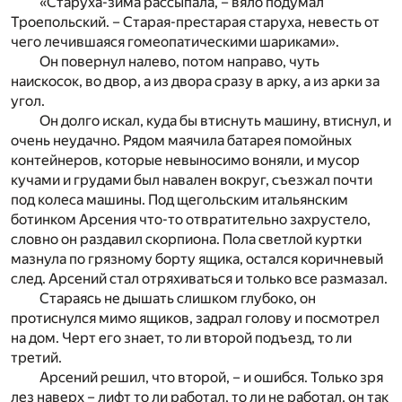
«Старуха-зима рассыпала, – вяло подумал
Троепольский. – Старая-престарая старуха, невесть от
чего лечившаяся гомеопатическими шариками».
Он повернул налево, потом направо, чуть
наискосок, во двор, а из двора сразу в арку, а из арки за
угол.
Он долго искал, куда бы втиснуть машину, втиснул, и
очень неудачно. Рядом маячила батарея помойных
контейнеров, которые невыносимо воняли, и мусор
кучами и грудами был навален вокруг, съезжал почти
под колеса машины. Под щегольским итальянским
ботинком Арсения что-то отвратительно захрустело,
словно он раздавил скорпиона. Пола светлой куртки
мазнула по грязному борту ящика, остался коричневый
след. Арсений стал отряхиваться и только все размазал.
Стараясь не дышать слишком глубоко, он
протиснулся мимо ящиков, задрал голову и посмотрел
на дом. Черт его знает, то ли второй подъезд, то ли
третий.
Арсений решил, что второй, – и ошибся. Только зря
лез наверх – лифт то ли работал, то ли не работал, он так