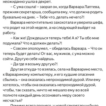
неожиданно ушла в декрет.
– С ума сошла! – заорал он, когда Варвара Лаптева,
прежняя секретарша, сообщила ему, что должна родить
буквально на днях. – Тебе что, делать нечего?!
Варвара непочтительно захохотала и уверила шефа,
что родит на этой неделе, а на следующей выйдет на
работу.
– Как же! Дождешься теперь тебя! А я? Ты обо мне
подумала? Что я должен делать?!
– Совсем ополоумел, – обиделась Варвара. – Что он
теперь будет делать! От вас, мужиков, с ума можно
сойти. Другую себе найдешь.
– Да где я возьму другую?!
Другая откуда-то взялась, села на Варварино место,
к Варвариному компьютеру, и его худшие опасения
сбылись – она оказалась непроходимой дурой. Или ему
хотелось, чтобы она оказалась непроходимой дурой,
чтобы, так сказать, ничто не мешало ему во всей
полноте каждый день осознавать меру своего
несчастья?
Помимо всего прочего, у новой секретарши было