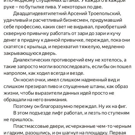
и по-модному спущенных штанах. У каждого в каждой
руке – по бутылке пива. У некоторых по две.
Двадцатидевятилетний Арсений Троепольский,
удачливый и расчетливый бизнесмен, придумавший
себе профессию, каких свет не видывал, приобретший
скверную привычку работать от зари до зари и кучу
денег в придачу к данной привычке, переждал, пока они
скатятся с крыльца, и перехватил тяжелую, медленно
закрывающуюся дверь.
Диалектических противоречий ему не хотелось, а
такие запросто могли воспоследовать, если бы он пошел
напролом, как ходил всегда и везде.
Он носил очки, имел слишком надменный вид и
слишком презирал пиво и спущенные штаны, как образ
жизни, чтобы выразители данных идей просто не
обращали на него внимания.
Поэтому он благоразумно переждал. Ну их на фиг.
В этом подъезде лифт работал, и лезть по ступеням
не пришлось.
Пластмассовые двери, исчерканные чем-то черным
и гадким, разошлись, и он шагнул на площадку. Первая