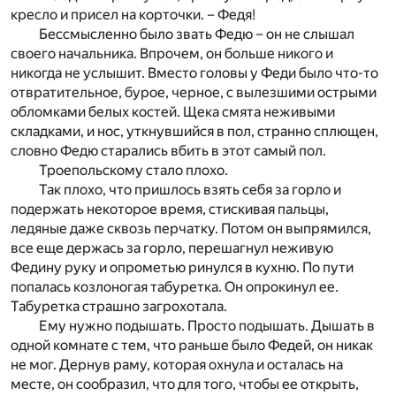
кресло и присел на корточки. – Федя!
Бессмысленно было звать Федю – он не слышал
своего начальника. Впрочем, он больше никого и
никогда не услышит. Вместо головы у Феди было что-то
отвратительное, бурое, черное, с вылезшими острыми
обломками белых костей. Щека смята неживыми
складками, и нос, уткнувшийся в пол, странно сплющен,
словно Федю старались вбить в этот самый пол.
Троепольскому стало плохо.
Так плохо, что пришлось взять себя за горло и
подержать некоторое время, стискивая пальцы,
ледяные даже сквозь перчатку. Потом он выпрямился,
все еще держась за горло, перешагнул неживую
Федину руку и опрометью ринулся в кухню. По пути
попалась козлоногая табуретка. Он опрокинул ее.
Табуретка страшно загрохотала.
Ему нужно подышать. Просто подышать. Дышать в
одной комнате с тем, что раньше было Федей, он никак
не мог. Дернув раму, которая охнула и осталась на
месте, он сообразил, что для того, чтобы ее открыть,