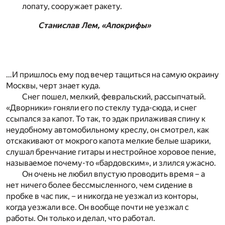
лопату, сооружает ракету.
Станислав Лем, «Апокрифы»
…И пришлось ему под вечер тащиться на самую окраину
Москвы, черт знает куда.
Снег пошел, мелкий, февральский, рассыпчатый.
«Дворники» гоняли его по стеклу туда-сюда, и снег
ссыпался за капот. То так, то эдак прилаживая спину к
неудобному автомобильному креслу, он смотрел, как
отскакивают от мокрого капота мелкие белые шарики,
слушал бренчание гитары и нестройное хоровое пение,
называемое почему-то «бардовским», и злился ужасно.
Он очень не любил впустую проводить время – а
нет ничего более бессмысленного, чем сидение в
пробке в час пик, – и никогда не уезжал из конторы,
когда уезжали все. Он вообще почти не уезжал с
работы. Он только и делал, что работал.