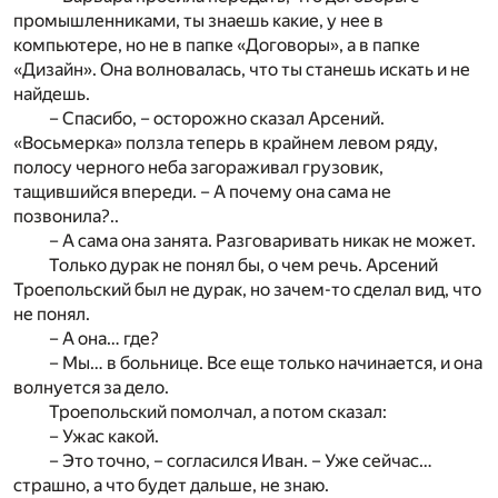
промышленниками, ты знаешь какие, у нее в
компьютере, но не в папке «Договоры», а в папке
«Дизайн». Она волновалась, что ты станешь искать и не
найдешь.
– Спасибо, – осторожно сказал Арсений.
«Восьмерка» ползла теперь в крайнем левом ряду,
полосу черного неба загораживал грузовик,
тащившийся впереди. – А почему она сама не
позвонила?..
– А сама она занята. Разговаривать никак не может.
Только дурак не понял бы, о чем речь. Арсений
Троепольский был не дурак, но зачем-то сделал вид, что
не понял.
– А она… где?
– Мы… в больнице. Все еще только начинается, и она
волнуется за дело.
Троепольский помолчал, а потом сказал:
– Ужас какой.
– Это точно, – согласился Иван. – Уже сейчас…
страшно, а что будет дальше, не знаю.