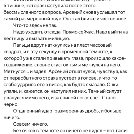
в тишине, которая наступила после этого
бессмысленного вопроса, Арсений снова услышал тот
самый размеренный звук. Он стал ближе и явственнее.
Что-то здесь не так.
Надо уходить отсюда. Прямо сейчас. Надо выйти на
лестницу и вызвать милицию.
Пальцы вдруг наткнулись на пластмассовый
квадрат, и в эту секунду в кромешной темноте, к
которой уже стали привыкать глаза, произошло какое-
то движение, словно сгусток тьмы метнулся на него.
Метнулся… и задел. Арсений отшатнулся, чувствуя, как
от первобытного страха пустеет в голове, и что-то
слабо ударило его в висок, как будто смазало. Очки
упали, и, кажется, он наступил на них. Темный силуэт
рванулся мимо него, и за спиной погас свет. Стало
черно.
Отдаленный удар, размеренная дробь, и больше
ничего.
Совсем ничего.
Без очков в темноте он ничего не видел – вот такая