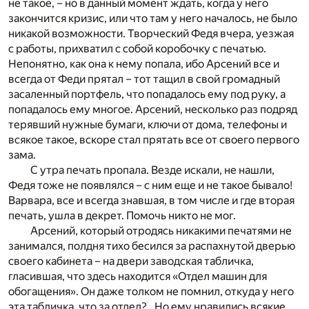
не такое, – но в данный момент ждать, когда у него
закончится кризис, или что там у него началось, не было
никакой возможности. Творческий Федя вчера, уезжая
с работы, прихватил с собой коробочку с печатью.
Непонятно, как она к нему попала, ибо Арсений все и
всегда от Феди прятал – тот тащил в свой громадный
засаленный портфель, что попадалось ему под руку, а
попадалось ему многое. Арсений, несколько раз подряд
терявший нужные бумаги, ключи от дома, телефоны и
всякое такое, вскоре стал прятать все от своего первого
зама.
С утра печать пропала. Везде искали, не нашли,
Федя тоже не появлялся – с ним еще и не такое бывало!
Варвара, все и всегда знавшая, в том числе и где вторая
печать, ушла в декрет. Помочь никто не мог.
Арсений, который отродясь никакими печатями не
занимался, полдня тихо бесился за распахнутой дверью
своего кабинета – на двери заводская табличка,
гласившая, что здесь находится «Отдел машин для
обогащения». Он даже толком не помнил, откуда у него
эта табличка, что за отдел?.. Но ему нравились всякие