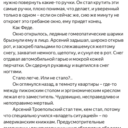
нужно повернуть какие-то ручки. Он стал крутить эти
самые ручки, плохо понимая, что делает, и уверенный
только в одном – если он сейчас же, сию же минуту не
откроет это гребаное окно, ему придет конец.
Как Феде.
Окно открылось, ледяные гомеопатические шарики
брызнули ему в лицо. Арсений задышал, широко открыв
рот, и заскреб пальцами по слежавшемуся желтому
снегу, захватил немного, щепотку, и сунул ее в рот. Снег
отдавал автомобильной гарью и мокрой кожей
перчатки. Он сдернул рукавицу и вцепился в снег
ногтями.
Стало легче. Или не стало?..
Он оглянулся назад, в темноту квартиры – где-то
между пижонским столом и эргономическим креслом
лежал его заместитель. Чудовищно, несправедливо и
непоправимо мертвый.
Арсений Троепольский стал тем, кем стал, потому
что специально учился «владеть ситуацией» – по
американским книжкам. Предусмотрительные