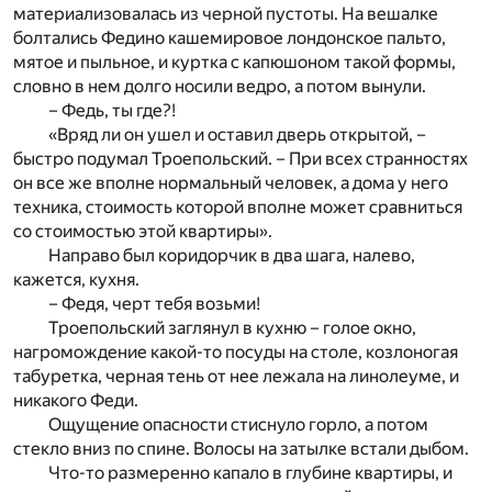
материализовалась из черной пустоты. На вешалке
болтались Федино кашемировое лондонское пальто,
мятое и пыльное, и куртка с капюшоном такой формы,
словно в нем долго носили ведро, а потом вынули.
– Федь, ты где?!
«Вряд ли он ушел и оставил дверь открытой, –
быстро подумал Троепольский. – При всех странностях
он все же вполне нормальный человек, а дома у него
техника, стоимость которой вполне может сравниться
со стоимостью этой квартиры».
Направо был коридорчик в два шага, налево,
кажется, кухня.
– Федя, черт тебя возьми!
Троепольский заглянул в кухню – голое окно,
нагромождение какой-то посуды на столе, козлоногая
табуретка, черная тень от нее лежала на линолеуме, и
никакого Феди.
Ощущение опасности стиснуло горло, а потом
стекло вниз по спине. Волосы на затылке встали дыбом.
Что-то размеренно капало в глубине квартиры, и