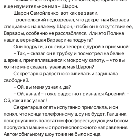
еще изумительное имя – Шарон.
Шарон Самойленко, вот как ее звали.
Троепольский подозревал, что декретная Варвара
специально нашла ему Шарон, чтобы он в отсутствие ее,
Варвары, особенно не расслаблялся. Или это Полина
нашла, вернейшая Варварина подруга?
Они подруги, а он сиди теперь с дурой в приемной!
– Так, – сказал он в трубку и посмотрел на белые
шарики, прилеплявшиеся к мокрому капоту, – что вы
хотите мне сказать, уважаемая Шарон?
Секретарша радостно оживилась и задышала
свободней.
– Ой, вы меня узнали, да?
– Ой, узнал! – тоже радостно признался Арсений. –
Ой, как я вас узнал!
Секретарша опять испуганно примолкла, и он
понял, что конца телефонному шоу не будет. Гаишник,
повернувшись полосатым фосфоресцирующим боком,
пропускал машины с противоположного направления.
Автомобильному шоу тоже не было конца.