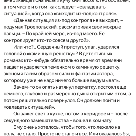
американцы понаписали кучу книг абсолютно обо всем,
в том числе и о том, как следует «овладевать
ситуацией», когда она «выходит из-под контроля».
«Данная ситуация из-под контроля не выходит, –
подумал Троепольский, рассматривая свои мокрые
пальцы. – По крайней мере, из-под моего. Ее
контролирует кто-то совсем другой».
Или что?.. Сердечный приступ, упал, ударился
головой о «каминную решетку»? В детективных
романах кто-нибудь обязательно время от времени
падает и ударяется темечком о каминную решетку,
экономя таким образом силы и фантазии автора,
которому уже не надо ничего больше выдумывать.
Зачем-то он опять натянул перчатку, постоял еще
немного, глубоко и размеренно дыша открытым ртом, а
потом решительно повернулся. Он должен пойти и
«овладеть ситуацией».
Он зажег свет в кухне, потом в коридоре и – после
секундного замешательства – вошел в комнату.
Ему очень хотелось, чтобы того, что лежало на
полу, не стало. Просто не стало и все. Или оказалось бы,