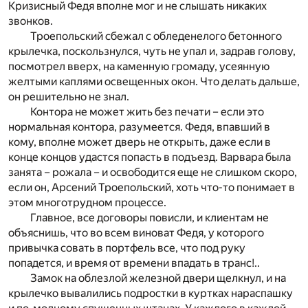
Кризисный Федя вполне мог и не слышать никаких
звонков.
Троепольский сбежал с обледенелого бетонного
крылечка, поскользнулся, чуть не упал и, задрав голову,
посмотрел вверх, на каменную громаду, усеянную
желтыми каплями освещенных окон. Что делать дальше,
он решительно не знал.
Контора не может жить без печати – если это
нормальная контора, разумеется. Федя, впавший в
кому, вполне может дверь не открыть, даже если в
конце концов удастся попасть в подъезд. Варвара была
занята – рожала – и освободится еще не слишком скоро,
если он, Арсений Троепольский, хоть что-то понимает в
этом многотрудном процессе.
Главное, все договоры повисли, и клиентам не
объяснишь, что во всем виноват Федя, у которого
привычка совать в портфель все, что под руку
попадется, и время от времени впадать в транс!..
Замок на облезлой железной двери щелкнул, и на
крылечко вывалились подростки в куртках нараспашку