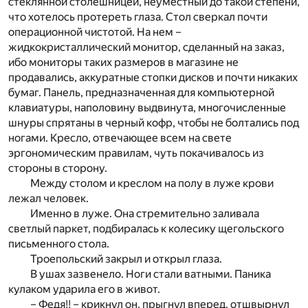
стеклянной столешницей, неуместный до такой степени,
что хотелось протереть глаза. Стол сверкал почти
операционной чистотой. На нем –
жидкокристаллический монитор, сделанный на заказ,
ибо мониторы таких размеров в магазине не
продавались, аккуратные стопки дисков и почти никаких
бумаг. Панель, предназначенная для компьютерной
клавиатуры, наполовину выдвинута, многочисленные
шнуры спрятаны в черный кофр, чтобы не болтались под
ногами. Кресло, отвечающее всем на свете
эргономическим правилам, чуть покачивалось из
стороны в сторону.
Между столом и креслом на полу в луже крови
лежал человек.
Именно в луже. Она стремительно заливала
светлый паркет, подбиралась к колесику щегольского
письменного стола.
Троепольский закрыл и открыл глаза.
В ушах зазвенело. Ноги стали ватными. Паника
кулаком ударила его в живот.
– Федя!! – крикнул он, прыгнул вперед, отшвырнул