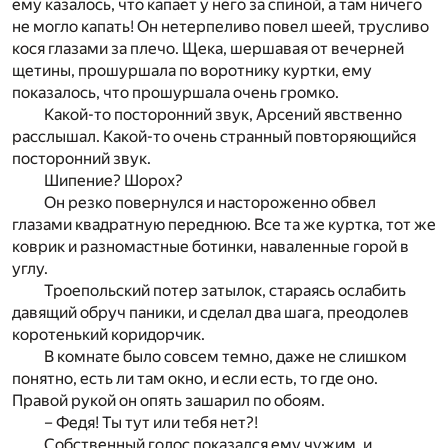
ему казалось, что капает у него за спиной, а там ничего
не могло капать! Он нетерпеливо повел шеей, трусливо
кося глазами за плечо. Щека, шершавая от вечерней
щетины, прошуршала по воротнику куртки, ему
показалось, что прошуршала очень громко.
Какой-то посторонний звук, Арсений явственно
расслышал. Какой-то очень странный повторяющийся
посторонний звук.
Шипение? Шорох?
Он резко повернулся и настороженно обвел
глазами квадратную переднюю. Все та же куртка, тот же
коврик и разномастные ботинки, наваленные горой в
углу.
Троепольский потер затылок, стараясь ослабить
давящий обруч паники, и сделал два шага, преодолев
коротенький коридорчик.
В комнате было совсем темно, даже не слишком
понятно, есть ли там окно, и если есть, то где оно.
Правой рукой он опять зашарил по обоям.
– Федя! Ты тут или тебя нет?!
Собственный голос показался ему чужим, и