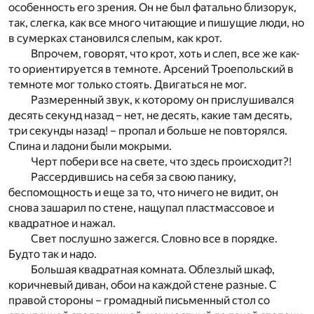
особенность его зрения. Он не был фатально близорук,
так, слегка, как все много читающие и пишущие люди, но
в сумерках становился слепым, как крот.
Впрочем, говорят, что крот, хоть и слеп, все же как-
то ориентируется в темноте. Арсений Троепольский в
темноте мог только стоять. Двигаться не мог.
Размеренный звук, к которому он прислушивался
десять секунд назад – нет, не десять, какие там десять,
три секунды назад! – пропал и больше не повторялся.
Спина и ладони были мокрыми.
Черт побери все на свете, что здесь происходит?!
Рассердившись на себя за свою панику,
беспомощность и еще за то, что ничего не видит, он
снова зашарил по стене, нащупал пластмассовое и
квадратное и нажал.
Свет послушно зажегся. Словно все в порядке.
Будто так и надо.
Большая квадратная комната. Облезлый шкаф,
коричневый диван, обои на каждой стене разные. С
правой стороны – громадный письменный стол со