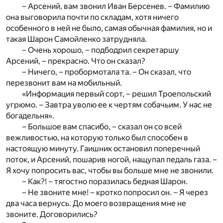
– Арсений, вам звонил Иван Берсенев. – Фамилию
она выговорила почти по складам, хотя ничего
особенного в ней не было, самая обычная фамилия, но и
такая Шарон Самойленко затрудняла.
– Очень хорошо, – подбодрил секретаршу
Арсений, – прекрасно. Что он сказал?
– Ничего, – пробормотала та. – Он сказал, что
перезвонит вам на мобильный.
«Информация первый сорт, – решил Троепольский
угрюмо. – Завтра уволю ее к чертям собачьим. У нас не
богадельня».
– Большое вам спасибо, – сказал он со всей
вежливостью, на которую только был способен в
настоящую минуту. Гаишник остановил поперечный
поток, и Арсений, пошарив ногой, нащупал педаль газа. –
Я хочу попросить вас, чтобы вы больше мне не звонили.
– Как?! – тягостно поразилась бедная Шарон.
– Не звоните мне! – кротко попросил он. – Я через
два часа вернусь. До моего возвращения мне не
звоните. Договорились?