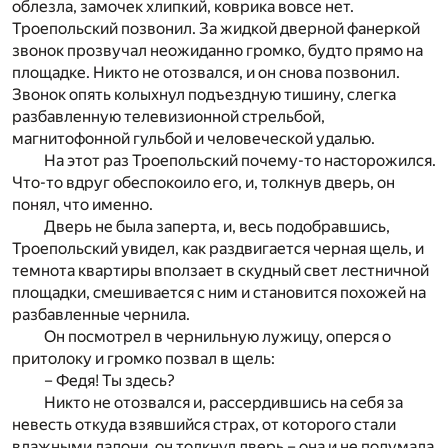
облезла, замочек хлипкий, коврика вовсе нет.
Троепольский позвонил. За жидкой дверной фанеркой
звонок прозвучал неожиданно громко, будто прямо на
площадке. Никто не отозвался, и он снова позвонил.
Звонок опять колыхнул подъездную тишину, слегка
разбавленную телевизионной стрельбой,
магнитофонной гульбой и человеческой удалью.
На этот раз Троепольский почему-то насторожился.
Что-то вдруг обеспокоило его, и, толкнув дверь, он
понял, что именно.
Дверь не была заперта, и, весь подобравшись,
Троепольский увидел, как раздвигается черная щель, и
темнота квартиры вползает в скудный свет лестничной
площадки, смешивается с ним и становится похожей на
разбавленные чернила.
Он посмотрел в чернильную лужицу, оперся о
притолоку и громко позвал в щель:
– Федя! Ты здесь?
Никто не отозвался и, рассердившись на себя за
невесть откуда взявшийся страх, от которого стали
влажными ладони, он толкнул дверь – она и не подумала