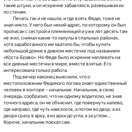
такие штуки, и он искренне забавлялся, развешивая их
по стенам.
Печать так и не нашли, и где взять Федю, тоже не
знал никто. У него был некий адрес, по которому он был
прописан с сестрой и племянницей и уже лет десять там
не жил, снимал какие-то халупы в спальных районах,
хотя заработанного им хватило бы, чтобы купить
небольшой домик в дивном местечке под названием
«Коста-Браво». Но Феде было искренне наплевать на
все дивные местечки в мире, вместе взятые. Его
интересовала только работа.
Под вечер наконец выяснили, что о
местоположении Фединого логова знает единственный
человек в конторе – начальник. Начальник, в свою
очередь, сообразил, что ни одному водителю, не зная
точного адреса, он не объяснит, где повернуть налево,
где направо, где чуть наискосок, а потом во двор, а из
двора сразу в арку, а из арки до угла, а за углом…
Короче, начальник поехал сам.