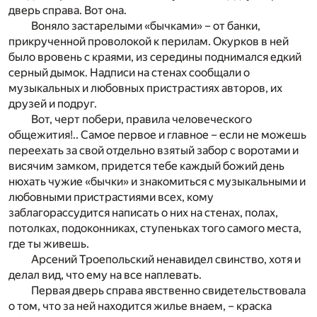
дверь справа. Вот она.
Воняло застарелыми «бычками» – от банки,
прикрученной проволокой к перилам. Окурков в ней
было вровень с краями, из середины поднимался едкий
серный дымок. Надписи на стенах сообщали о
музыкальных и любовных пристрастиях авторов, их
друзей и подруг.
Вот, черт побери, правила человеческого
общежития!.. Самое первое и главное – если не можешь
переехать за свой отдельно взятый забор с воротами и
висячим замком, придется тебе каждый божий день
нюхать чужие «бычки» и знакомиться с музыкальными и
любовными пристрастиями всех, кому
заблагорассудится написать о них на стенах, полах,
потолках, подоконниках, ступеньках того самого места,
где ты живешь.
Арсений Троепольский ненавидел свинство, хотя и
делал вид, что ему на все наплевать.
Первая дверь справа явственно свидетельствовала
о том, что за ней находится жилье внаем, – краска