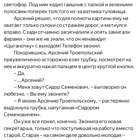
светофор. Под ним ходил гаишник с палкой и зелеными
полосами поперек толстого из-за ватника туловища.
Арсений решил, что для полноты картины ему не
хватает только склоки со стражем дорог, и метнулся
вправо. Сзади отчаянно засигналили и опять замигали
фарами – они же не знали, что он ненавидит
«Цыганочку» с выходом! Телефон звонил.
Покорившись, Арсений Троепольский
преувеличенно осторожно взял трубку, посмотрел на
нее и аккуратно нажал пальцем в центр круглой кнопки.
– Да.
– …Арсений?
– Меня зовут Сидор Семенович, – выговорил он
любезно. – Вы ему звоните?
– Я звоню Арсению Троепольскому, – растерянно
выдохнула трубка, напуганная «Сидором
Семеновичем».
Он уже все понял, конечно. Звонила его новая
секретарша, только что поступившая на работу вместо
старой. Старая – на самом деле довольно молодая –