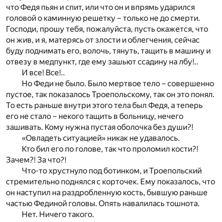
что Федя пьян и спит, или что он и впрямь ударился
головой о каминную решетку – только не до смерти.
Господи, прошу тебя, пожалуйста, пусть окажется, что
он жив, и я, матерясь от злости и облегчения, сейчас
буду поднимать его, волочь, тянуть, тащить в машину и
отвезу в медпункт, где ему зашьют ссадину на лбу!..
И все! Все!..
Но Феди не было. Было мертвое тело – совершенно
пустое, так показалось Троепольскому, так он это понял.
То есть раньше внутри этого тела был Федя, а теперь
его не стало – некого тащить в больницу, нечего
зашивать. Кому нужна пустая оболочка без души?!
«Овладеть ситуацией» никак не удавалось.
Кто бил его по голове, так что проломил кости?!
Зачем?! За что?!
Что-то хрустнуло под ботинком, и Троепольский
стремительно поднялся с корточек. Ему показалось, что
он наступил на раздробленную кость, бывшую раньше
частью Фединой головы. Опять навалилась тошнота.
Нет. Ничего такого.