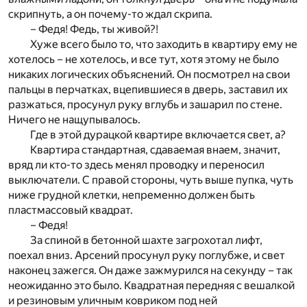
скрипнуть, а он почему-то ждал скрипа.
– Федя! Федь, ты живой?!
Хуже всего было то, что заходить в квартиру ему не
хотелось – не хотелось, и все тут, хотя этому не было
никаких логических объяснений. Он посмотрел на свои
пальцы в перчатках, вцепившиеся в дверь, заставил их
разжаться, просунул руку вглубь и зашарил по стене.
Ничего не нащупывалось.
Где в этой дурацкой квартире включается свет, а?
Квартира стандартная, сдаваемая внаем, значит,
вряд ли кто-то здесь менял проводку и переносил
выключатели. С правой стороны, чуть выше пупка, чуть
ниже грудной клетки, непременно должен быть
пластмассовый квадрат.
– Федя!
За спиной в бетонной шахте загрохотал лифт,
поехал вниз. Арсений просунул руку поглубже, и свет
наконец зажегся. Он даже зажмурился на секунду – так
неожиданно это было. Квадратная передняя с вешалкой
и резиновым уличным ковриком под ней