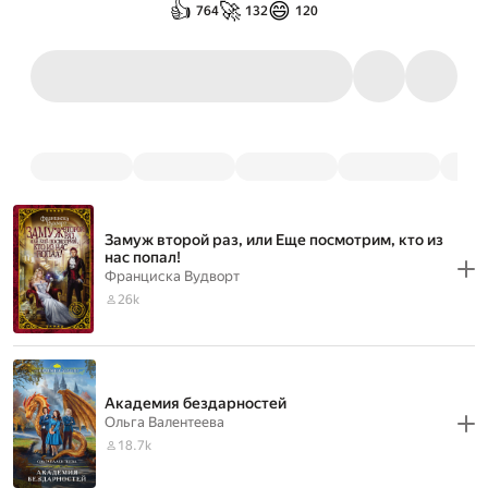
👍
🚀
😄
764
132
120
Замуж второй раз, или Еще посмотрим, кто из
нас попал!
Франциска Вудворт
26k
Академия бездарностей
Ольга Валентеева
18.7k