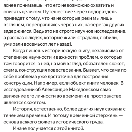
яснее понимаешь, что его невозможно охватить и
описать целиком. Путешествие через водоразделы
приведет к тому, что на некоторые реки мы лишь
взглянем, переправляясь через них, на берегах других
задержимся. Ведь это не строго научное исследование,
а рассказ о людях, которые жили, страдали, любили,
умирали восемьсот лет назад
1
.
Когда пишешь историческую книгу, независимо от
степени ее научности и важности проблем, о которых
там говорится, в ней, на мой взгляд, обязателен сюжет,
схема, конструкция повествования. Бывает, что сама по
себе проблема уже достаточна для построения
конструкции. Например, если объект книги человек. В
исследовании об Александре Македонском само
движение его личности во времени и в пространстве
является сюжетом.
История, естественно, более других наук связана с
течением времени. И потому временной стержень —
основа всякого сюжета исторического труда.
Иначе получается с этой книгой.