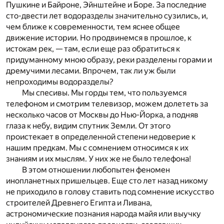
Пушкине и Байроне, Эйнштейне и Боре. За последние
сто-двести лет водоразделы значительно сузились, и,
чем ближе к современности, тем яснее общее
движение истории. Но продвинемся в прошлое, к
истокам рек, — там, если еще раз обратиться к
придуманному мною образу, реки разделены горами и
дремучими лесами. Впрочем, так ли уж были
непроходимы водоразделы?
Мы спесивы. Мы горды тем, что пользуемся
телефоном и смотрим телевизор, можем долететь за
несколько часов от Москвы до Нью-Йорка, а подняв
глаза к небу, видим спутник Земли. От этого
проистекает в определенной степени недоверие к
нашим предкам. Мы с сомнением относимся к их
знаниям и их мыслям. У них же не было телефона!
В этом отношении любопытен феномен
инопланетных пришельцев. Еще сто лет назад никому
не приходило в голову ставить под сомнение искусство
строителей Древнего Египта и Ливана,
астрономические познания народа майя или выучку