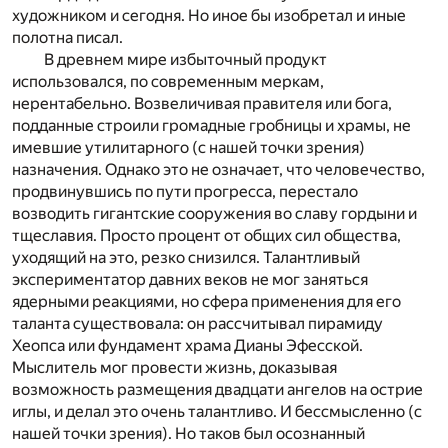
художником и сегодня. Но иное бы изобретал и иные
полотна писал.
В древнем мире избыточный продукт
использовался, по современным меркам,
нерентабельно. Возвеличивая правителя или бога,
подданные строили громадные гробницы и храмы, не
имевшие утилитарного (с нашей точки зрения)
назначения. Однако это не означает, что человечество,
продвинувшись по пути прогресса, перестало
возводить гигантские сооружения во славу гордыни и
тщеславия. Просто процент от общих сил общества,
уходящий на это, резко снизился. Талантливый
экспериментатор давних веков не мог заняться
ядерными реакциями, но сфера применения для его
таланта существовала: он рассчитывал пирамиду
Хеопса или фундамент храма Дианы Эфесской.
Мыслитель мог провести жизнь, доказывая
возможность размещения двадцати ангелов на острие
иглы, и делал это очень талантливо. И бессмысленно (с
нашей точки зрения). Но таков был осознанный