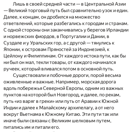
Лишь в своей средней части — в Центральной Азии
— Великий торговый путь был сравнительно узок и един.
Далее, к концам, он дробился на множество
ответвлений, которые разбегались к городам и странам.
С одной стороны они заканчивались у берегов Ирландии
и норвежских фиордов, в Португалии и Дании, в
Суздале и у Уральских гор, а с другой — тянулись к
Японии, к островам Пряностей за Индонезией, к
Цейлону и Филиппинам. От каждого истока пути, как бы
ни был он мал, текли товары, от каждого начинался
ручеек, который вливался потом в основной путь.
Существовали и побочные дороги, порой весьма
оживленные и важные. Например, морская дорога
вдоль побережья Северной Европы, одним из важных
пунктов на которой был Новгород, и далее, по рекам,
путь «из варяг в греки» или путь от Аравии к Южной
Индии и далее к Малайскому архипелагу, а от него
вокруг Вьетнама к Южному Китаю. Эти пути так или
иначе были связаны с Великим шелковым путем,
питались им и питали его.