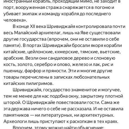
иностранный корабль, проходящий мимо, не заходит в
порт, вооруженная стража снаряжается в погоню и
убивает экипаж и команду корабля до последнего
человека».
В конце XII века Шривиджайя контролировала почти
весь Малайский архипелаг, лишь на Яве существовали
другие государства (впрочем, они не оставили о себе
памяти). В портах Шривиджайи бросали якоря корабли
китайские, цейлонские, кхмерские, тямские, вьетские,
арабские. Везли они сандаловое дерево и слоновую
кость, золото, серебро и олово, железо и лак, рис и
пшеницу, фарфор и пряности. Эти и многие другие
товары перечислены в записках любознательных
китайских пилигримов.
Шривиджайя, государство знаменитое и могучее,
тем не менее для нас подобна окну, закрытому плотной
шторой. О Шривиджайе повествовали гости. Сама же
эта держава ничего о себе не рассказала. И не оставила
памятников — ни литературных, ни архитектурных.
Археологи лишь приступают к раскопкам в тех краях.
Впрочем, этому можно найти объяснение: