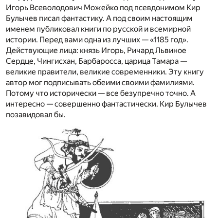
Игорь Всеволодович Можейко под псевдонимом Кир
Булычев писал фантастику. А под своим настоящим
именем публиковал книги по русской и всемирной
истории. Перед вами одна из лучших — «1185 год».
Действующие лица: князь Игорь, Ричард Львиное
Сердце, Чингисхан, Барбаросса, царица Тамара —
великие правители, великие современники. Эту книгу
автор мог подписывать обеими своими фамилиями.
Потому что исторически — все безупречно точно. А
интересно — совершенно фантастически. Кир Булычев
позавидовал бы.