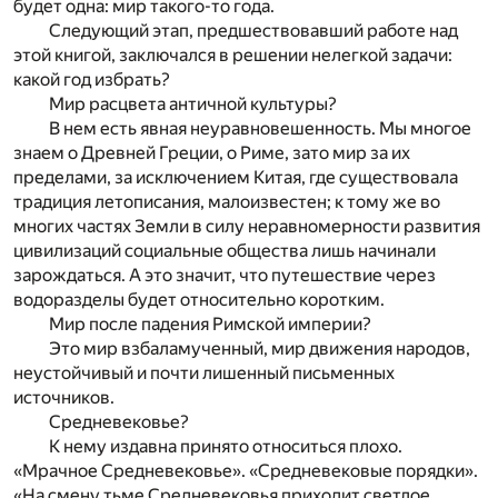
будет одна: мир такого-то года.
Следующий этап, предшествовавший работе над
этой книгой, заключался в решении нелегкой задачи:
какой год избрать?
Мир расцвета античной культуры?
В нем есть явная неуравновешенность. Мы многое
знаем о Древней Греции, о Риме, зато мир за их
пределами, за исключением Китая, где существовала
традиция летописания, малоизвестен; к тому же во
многих частях Земли в силу неравномерности развития
цивилизаций социальные общества лишь начинали
зарождаться. А это значит, что путешествие через
водоразделы будет относительно коротким.
Мир после падения Римской империи?
Это мир взбаламученный, мир движения народов,
неустойчивый и почти лишенный письменных
источников.
Средневековье?
К нему издавна принято относиться плохо.
«Мрачное Средневековье». «Средневековые порядки».
«На смену тьме Средневековья приходит светлое