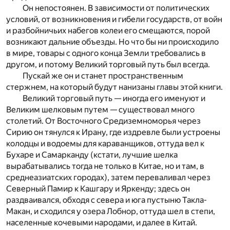
Он непостоянен. В зависимости от политических
условий, от возникновения и гибели государств, от войн
и разбойничьих набегов колеи его смещаются, порой
возникают дальние объезды. Но что бы ни происходило
в мире, товары с одного конца Земли требовались в
другом, и потому Великий торговый путь был всегда.
Пускай же он и станет пространственным
стержнем, на который будут нанизаны главы этой книги.
Великий торговый путь — иногда его именуют и
Великим шелковым путем — существовал много
столетий. От Восточного Средиземноморья через
Сирию он тянулся к Ирану, где издревле были устроены
колодцы и водоемы для караванщиков, оттуда вел к
Бухаре и Самарканду (кстати, лучшие шелка
вырабатывались тогда не только в Китае, но и там, в
среднеазиатских городах), затем переваливал через
Северный Памир к Кашгару и Яркенду; здесь он
раздваивался, обходя с севера и юга пустыню Такла-
Макан, и сходился у озера Лобнор, оттуда шел в степи,
населенные кочевыми народами, и далее в Китай.