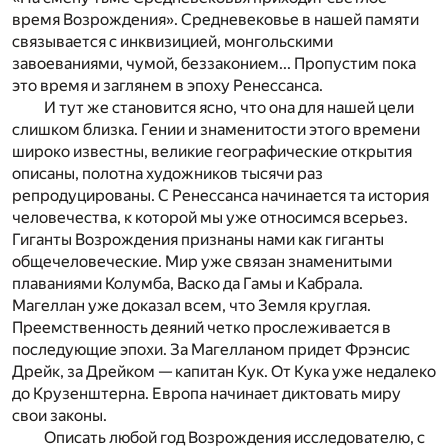
время Возрождения». Средневековье в нашей памяти
связывается с инквизицией, монгольскими
завоеваниями, чумой, беззаконием... Пропустим пока
это время и заглянем в эпоху Ренессанса.
И тут же становится ясно, что она для нашей цели
слишком близка. Гении и знаменитости этого времени
широко известны, великие географические открытия
описаны, полотна художников тысячи раз
репродуцированы. С Ренессанса начинается та история
человечества, к которой мы уже относимся всерьез.
Гиганты Возрождения признаны нами как гиганты
общечеловеческие. Мир уже связан знаменитыми
плаваниями Колумба, Васко да Гамы и Кабрала.
Магеллан уже доказал всем, что Земля круглая.
Преемственность деяний четко прослеживается в
последующие эпохи. За Магелланом придет Фрэнсис
Дрейк, за Дрейком — капитан Кук. От Кука уже недалеко
до Крузенштерна. Европа начинает диктовать миру
свои законы.
Описать любой год Возрождения исследователю, с