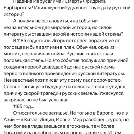
Падение Иерусалима? Смерть Фридриха
Барбароссы? Или какую-нибудь известную дату русской
истории?
А почему не остановиться на событии,
незначительном для мировой истории, но силой
литературы ставшем вехой в истории нашей страны?
В 1185 году князь Игорь потерпел поражение от
половцев и был взят ими в плен. Обычная, одна из
многих, пограничная война. Русские княжества и
половецкая степь. Но это событие послужило причиной
создания первой дошедшей до нас русской поэмы,
первого великого произведения русской литературы.
Неизвестный поэт писал эту поэму как пророчество.
Словно заглянул в будущее на полвека, словно увидел
причину скорой трагедии русских земель. Ужаснулся,
закричал, но не был услышан.
1185 год...
Относительное затишье. Не только в Европе, но и в
Азии — в Китае, Индии, Иране. Мир разобщен, суров, но
чем более вглядываешься в его жизнь, тем более
богатым и разнообразным он представляется. И тем