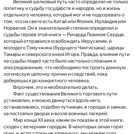
Великий шелковый путь часто определял не только
политику и судьбу государств и народов, но и жизнь
отдельного человека, который мог и не подозревать о
том, что на свете есть Китай или Япония, Ирландия или
Норвегия. Он в значительной степени определил и
судьбы героев этой книги — Ричарда Львиное Сердце,
который отправился освобождать Иерусалим, и
молодого Тэмучжина (будущего Чингисхана), царицы
Тамары и северского князя Игоря. Правда, влияние пути
на судьбы людей часто было настолько сложным и
опосредованным, что необходимо построить длинную
логическую цепочку причин и следствий, пока
доберешься до конкретного человека.
Впрочем, это и необязательно делать.
Факт существования Великого торгового пути
установлен, и можно двинуться вдоль него,
останавливаясь, подобно путникам, в городах и замках,
на постоялых дворах и возле военных лагерей.
Мир конца XII века, каким он показан в этой книге,
сходен с вечерним городом. В некоторых окнах горят
огни, и, если шторы не задернуты, мы можем туда