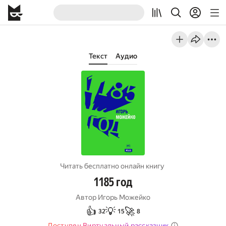
Текст
Аудио
Читать бесплатно онлайн книгу
1185 год
Автор
Игорь Можейко
👍
💡
🚀
32
15
8
Доступен Виртуальный рассказчик