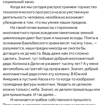
социальный заказ.
Когда же мы сегодня распространяем торжество
технологического прогресса на всю умственную
деятельность человека, неизбежно возникает
убеждение в том, что мы умнее наших предков.
На такой почве вымыслы сторонников
инопланетного происхождения памятников земной
цивилизации дают быстрые и пышные всходы. Плиты в
основании Баальбекского храма весят тысячу тонн, —
разумеется, наши предки никогда не смогли бы
дотащить их до места. Ведь даже нам это сложно
сделать. Значит, тут побывал добрый инопланетный
дядя. Колонна в Дели не ржавеет тысячу лет? А у меня
автомобиль на третий год проржавел. Значит, добрый
инопланетный дядя отлил эту колонну. В Южной
Америке в пустыне Наска кто-то когда-то изобразил
громадные фигуры животных. Увидеть их целиком
можно только с неба. Значит, их делали пришельцы или
для пришельцев. И так далее...
И начинается грабеж собственного прошлого.
Прошлого, в котором строители знали и умели очень