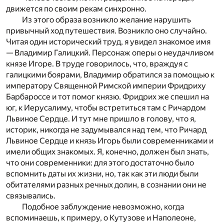
движется по своим рекам синхронно.
Из этого образа возникло желание нарушить
привычный ход путешествия. Возникло оно случайно.
Читая один исторический труд, я увидел знакомое имя
— Владимир Галицкий. Персонаж оперы о неудачливом
князе Игоре. В труде говорилось, что, враждуя с
галицкими боярами, Владимир обратился за помощью к
императору Священной Римской империи Фридриху
Барбароссе и тот помог князю. Фридрих же спешил на
юг, к Иерусалиму, чтобы встретиться там с Ричардом
Львиное Сердце. И тут мне пришло в голову, что я,
историк, никогда не задумывался над тем, что Ричард
Львиное Сердце и князь Игорь были современниками и
имели общих знакомых. Я, конечно, должен был знать,
что они современники: для этого достаточно было
вспомнить даты их жизни, но, так как эти люди были
обитателями разных речных долин, в сознании они не
связывались.
Подобное заблуждение невозможно, когда
вспоминаешь, к примеру, о Кутузове и Наполеоне,