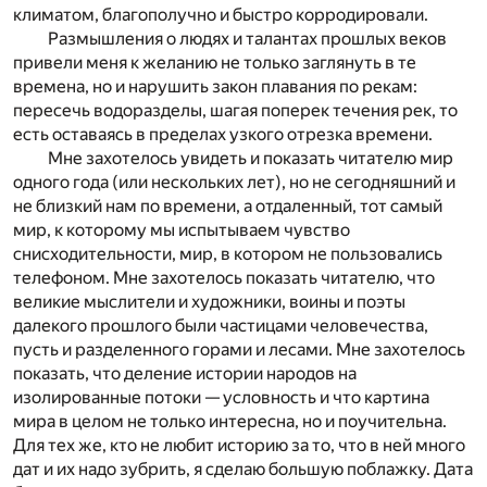
климатом, благополучно и быстро корродировали.
Размышления о людях и талантах прошлых веков
привели меня к желанию не только заглянуть в те
времена, но и нарушить закон плавания по рекам:
пересечь водоразделы, шагая поперек течения рек, то
есть оставаясь в пределах узкого отрезка времени.
Мне захотелось увидеть и показать читателю мир
одного года (или нескольких лет), но не сегодняшний и
не близкий нам по времени, а отдаленный, тот самый
мир, к которому мы испытываем чувство
снисходительности, мир, в котором не пользовались
телефоном. Мне захотелось показать читателю, что
великие мыслители и художники, воины и поэты
далекого прошлого были частицами человечества,
пусть и разделенного горами и лесами. Мне захотелось
показать, что деление истории народов на
изолированные потоки — условность и что картина
мира в целом не только интересна, но и поучительна.
Для тех же, кто не любит историю за то, что в ней много
дат и их надо зубрить, я сделаю большую поблажку. Дата