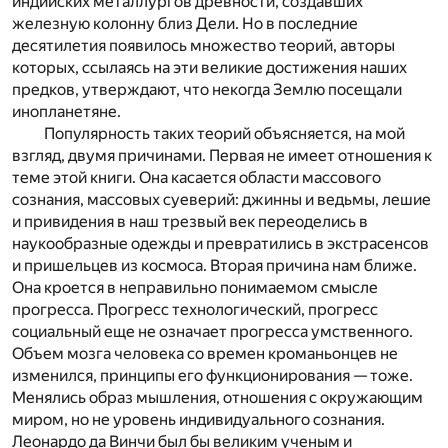
индийских металлургов древности, создавших
железную колонну близ Дели. Но в последние
десятилетия появилось множество теорий, авторы
которых, ссылаясь на эти великие достижения наших
предков, утверждают, что некогда Землю посещали
инопланетяне.
Популярность таких теорий объясняется, на мой
взгляд, двумя причинами. Первая не имеет отношения к
теме этой книги. Она касается области массового
сознания, массовых суеверий: джинны и ведьмы, лешие
и привидения в наш трезвый век переоделись в
наукообразные одежды и превратились в экстрасенсов
и пришельцев из космоса. Вторая причина нам ближе.
Она кроется в неправильно понимаемом смысле
прогресса. Прогресс технологический, прогресс
социальный еще не означает прогресса умственного.
Объем мозга человека со времен кроманьонцев не
изменился, принципы его функционирования — тоже.
Менялись образ мышления, отношения с окружающим
миром, но не уровень индивидуального сознания.
Леонардо да Винчи был бы великим ученым и