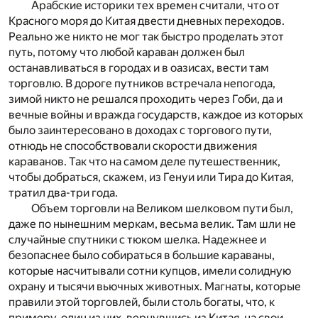
Арабские историки тех времен считали, что от
Красного моря до Китая двести дневных переходов.
Реально же никто не мог так быстро проделать этот
путь, потому что любой караван должен был
останавливаться в городах и в оазисах, вести там
торговлю. В дороге путников встречала непогода,
зимой никто не решался проходить через Гоби, да и
вечные войны и вражда государств, каждое из которых
было заинтересовано в доходах с торгового пути,
отнюдь не способствовали скорости движения
караванов. Так что на самом деле путешественник,
чтобы добраться, скажем, из Генуи или Тира до Китая,
тратил два-три года.
Объем торговли на Великом шелковом пути был,
даже по нынешним меркам, весьма велик. Там шли не
случайные спутники с тюком шелка. Надежнее и
безопаснее было собираться в большие караваны,
которые насчитывали сотни купцов, имели солидную
охрану и тысячи вьючных животных. Магнаты, которые
правили этой торговлей, были столь богаты, что, к
примеру, один из них, вернувшись из Китая, на свои