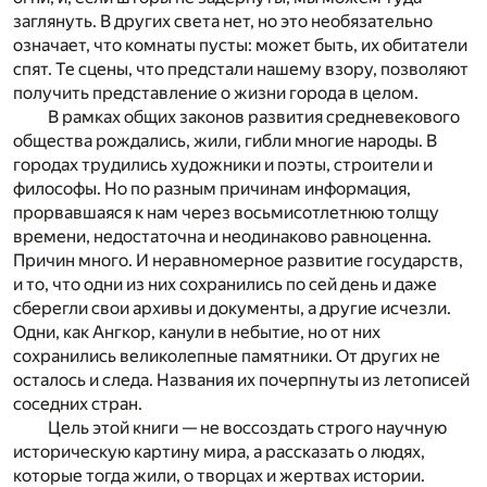
заглянуть. В других света нет, но это необязательно
означает, что комнаты пусты: может быть, их обитатели
спят. Те сцены, что предстали нашему взору, позволяют
получить представление о жизни города в целом.
В рамках общих законов развития средневекового
общества рождались, жили, гибли многие народы. В
городах трудились художники и поэты, строители и
философы. Но по разным причинам информация,
прорвавшаяся к нам через восьмисотлетнюю толщу
времени, недостаточна и неодинаково равноценна.
Причин много. И неравномерное развитие государств,
и то, что одни из них сохранились по сей день и даже
сберегли свои архивы и документы, а другие исчезли.
Одни, как Ангкор, канули в небытие, но от них
сохранились великолепные памятники. От других не
осталось и следа. Названия их почерпнуты из летописей
соседних стран.
Цель этой книги — не воссоздать строго научную
историческую картину мира, а рассказать о людях,
которые тогда жили, о творцах и жертвах истории.