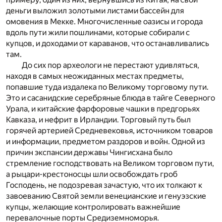
деньги выложил золотыми листами бассейн для
омовения в Мекке. Многочисленные оазисы и города
вдоль пути жили пошлинами, которые собирали с
купцов, и доходами от караванов, что останавливались
там.
До сих пор археологи не перестают удивляться,
находя в самых неожиданных местах предметы,
попавшие туда издалека по Великому торговому пути.
Это и сасанидские серебряные блюда в тайге Северного
Урала, и китайские фарфоровые чашки в предгорьях
Кавказа, и нефрит в Ирландии. Торговый путь был
горячей артерией Средневековья, источником товаров
и информации, предметом раздоров и войн. Одной из
причин экспансии державы Чингисхана было
стремление господствовать на Великом торговом пути,
а рыцари-крестоносцы шли освобождать гроб
Господень, не подозревая зачастую, что их толкают к
завоеванию Святой земли венецианские и генуэзские
купцы, желающие контролировать важнейшие
перевалочные порты Средиземноморья.