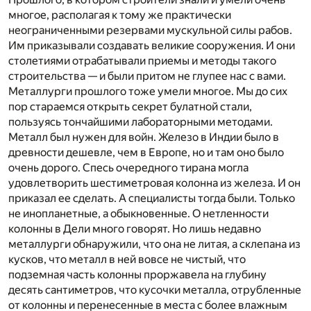
многое, располагая к тому же практически
неограниченными резервами мускульной силы рабов.
Им приказывали создавать великие сооружения. И они
столетиями отрабатывали приемы и методы такого
строительства — и были притом не глупее нас с вами.
Металлурги прошлого тоже умели многое. Мы до сих
пор стараемся открыть секрет булатной стали,
пользуясь тончайшими лабораторными методами.
Металл был нужен для войн. Железо в Индии было в
древности дешевле, чем в Европе, но и там оно было
очень дорого. Спесь очередного тирана могла
удовлетворить шестиметровая колонна из железа. И он
приказал ее сделать. А специалисты тогда были. Только
не инопланетные, а обыкновенные. О нетленности
колонны в Дели много говорят. Но лишь недавно
металлурги обнаружили, что она не литая, а склепана из
кусков, что металл в ней вовсе не чистый, что
подземная часть колонны проржавела на глубину
десять сантиметров, что кусочки металла, отрубленные
от колонны и перенесенные в места с более влажным