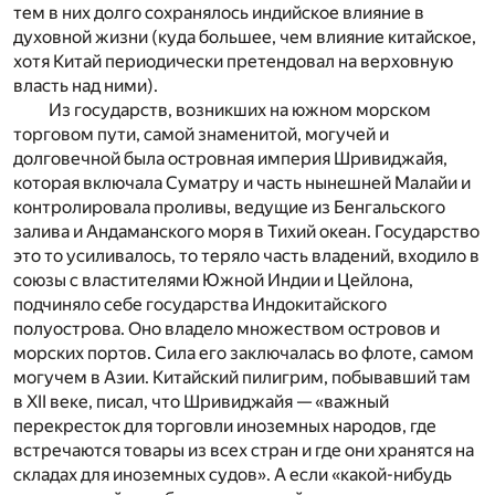
тем в них долго сохранялось индийское влияние в
духовной жизни (куда большее, чем влияние китайское,
хотя Китай периодически претендовал на верховную
власть над ними).
Из государств, возникших на южном морском
торговом пути, самой знаменитой, могучей и
долговечной была островная империя Шривиджайя,
которая включала Суматру и часть нынешней Малайи и
контролировала проливы, ведущие из Бенгальского
залива и Андаманского моря в Тихий океан. Государство
это то усиливалось, то теряло часть владений, входило в
союзы с властителями Южной Индии и Цейлона,
подчиняло себе государства Индокитайского
полуострова. Оно владело множеством островов и
морских портов. Сила его заключалась во флоте, самом
могучем в Азии. Китайский пилигрим, побывавший там
в XII веке, писал, что Шривиджайя — «важный
перекресток для торговли иноземных народов, где
встречаются товары из всех стран и где они хранятся на
складах для иноземных судов». А если «какой-нибудь