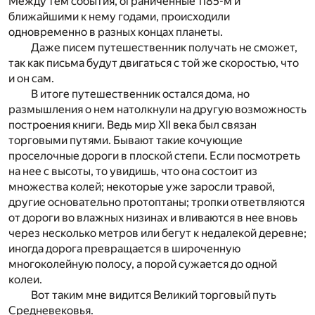
Между тем события, ограниченные 1185-м и
ближайшими к нему годами, происходили
одновременно в разных концах планеты.
Даже писем путешественник получать не сможет,
так как письма будут двигаться с той же скоростью, что
и он сам.
В итоге путешественник остался дома, но
размышления о нем натолкнули на другую возможность
построения книги. Ведь мир XII века был связан
торговыми путями. Бывают такие кочующие
проселочные дороги в плоской степи. Если посмотреть
на нее с высоты, то увидишь, что она состоит из
множества колей; некоторые уже заросли травой,
другие основательно протоптаны; тропки ответвляются
от дороги во влажных низинах и вливаются в нее вновь
через несколько метров или бегут к недалекой деревне;
иногда дорога превращается в широченную
многоколейную полосу, а порой сужается до одной
колеи.
Вот таким мне видится Великий торговый путь
Средневековья.