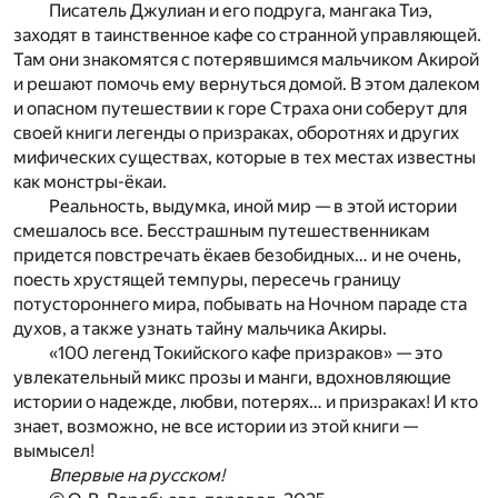
Писатель Джулиан и его подруга, мангака Тиэ,
заходят в таинственное кафе со странной управляющей.
Там они знакомятся с потерявшимся мальчиком Акирой
и решают помочь ему вернуться домой. В этом далеком
и опасном путешествии к горе Страха они соберут для
своей книги легенды о призраках, оборотнях и других
мифических существах, которые в тех местах известны
как монстры-ёкаи.
Реальность, выдумка, иной мир — в этой истории
смешалось все. Бесстрашным путешественникам
придется повстречать ёкаев безобидных… и не очень,
поесть хрустящей темпуры, пересечь границу
потустороннего мира, побывать на Ночном параде ста
духов, а также узнать тайну мальчика Акиры.
«100 легенд Токийского кафе призраков» — это
увлекательный микс прозы и манги, вдохновляющие
истории о надежде, любви, потерях… и призраках! И кто
знает, возможно, не все истории из этой книги —
вымысел!
Впервые на русском!