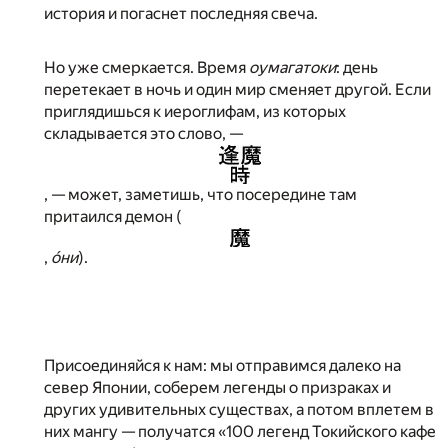
история и погаснет последняя свеча.
Но уже смеркается. Время
оумагатоки
: день
перетекает в ночь и один мир сменяет другой. Если
приглядишься к иероглифам, из которых
складывается это слово, —
, — может, заметишь, что посередине там
притаился демон (
,
ó
ни
).
Присоединяйся к нам: мы отправимся далеко на
север Японии, соберем легенды о призраках и
других удивительных существах, а потом вплетем в
них мангу — получатся «100 легенд Токийского кафе