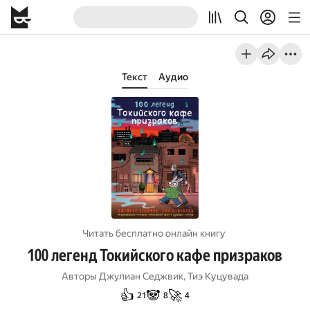
Текст
Аудио
Читать бесплатно онлайн книгу
100 легенд Токийского кафе призраков
Авторы
Джулиан Седжвик
,
Тиэ Куцувада
👍
🐼
🚀
21
8
4