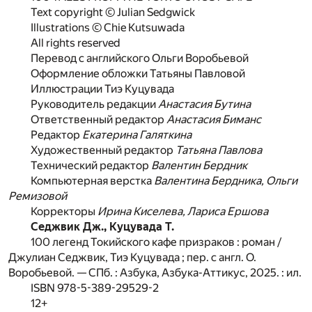
Text copyright © Julian Sedgwick
Illustrations © Chie Kutsuwada
All rights reserved
Перевод с английского Ольги Воробьевой
Оформление обложки Татьяны Павловой
Иллюстрации Тиэ Куцувада
Руководитель редакции
Анастасия Бутина
Ответственный редактор
Анастасия Биманс
Редактор
Екатерина Галяткина
Художественный редактор
Татьяна Павлова
Технический редактор
Валентин Бердник
Компьютерная верстка
Валентина Бердника, Ольги
Ремизовой
Корректоры
Ирина Киселева, Лариса Ершова
Седжвик Дж., Куцувада Т.
100 легенд Токийского кафе призраков : роман /
Джулиан Седжвик, Тиэ Куцувада ; пер. с англ. О.
Воробьевой. — СПб. : Азбука, Азбука-Аттикус, 2025. : ил.
ISBN 978-5-389-29529-2
12+