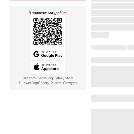
В приложении удобнее
RuStore
·
Samsung Galaxy Store
Huawei AppGallery
·
Xiaomi GetApps