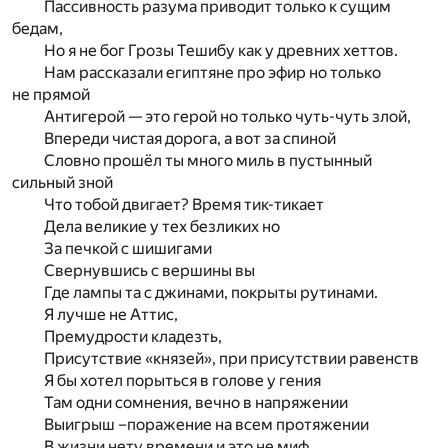
Пассивность разума приводит только к сущим
бедам,
Но я не бог Грозы Тешибу как у древних хеттов.
Нам рассказали египтяне про эфир но только
не прямой
Антигерой — это герой но только чуть-чуть злой,
Впереди чистая дорога, а вот за спиной
Словно прошёл ты много миль в пустынный
сильный зной
Что тобой двигает? Время тик-тикает
Дела великие у тех безликих но
За печкой с шишигами
Свернувшись с вершины вы
Где лампы та с джинами, покрыты рутинами.
Я лучше не Аттис,
Премудрости кладезть,
Присутствие «князей», при присутствии равенств
Я бы хотел порыться в голове у гения
Там одни сомнения, вечно в напряжении
Выигрыш –поражение на всем протяжении
В жизни нету времени и это не миф,