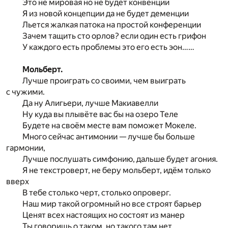
Это не мировая но не будет конвенции
Я из новой концепции да не будет деменции
Льется жалкая патока на простой конференции
Зачем тащить сто орлов? если один есть грифон
У каждого есть проблемы это его есть эон……
Мольберт.
Лучше проиграть со своими, чем выиграть
с чужими.
Да ну Алигьери, лучше Макиавелли
Ну куда вы плывёте вас бы на озеро Теле
Будете на своём месте вам поможет Мокеле.
Много сейчас антимонии — лучше бы больше
гармонии,
Лучше послушать симфонию, дальше будет агония.
Я не текстроверт, не беру мольберт, идём только
вверх
В тебе столько черт, столько опроверг.
Наш мир такой огромный но все строят барьер
Ценят всех настоящих но состоят из манер
Ты говоришь о таком, но такого там нет