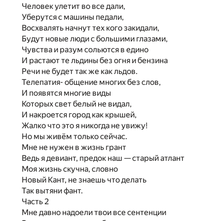
Человек улетит во все дали,
Уберутся с машины педали,
Восхвалять начнут тех кого закидали,
Будут новые люди c большими глазами,
Чувства и разум сольются в едино
И растают те льдины без огня и бензина
Речи не будет так же как льдов.
Телепатия- общение многих без слов,
И появятся многие виды
Которых свет белый не видал,
И накроется город как крышей,
Жалко что это я никогда не увижу!
Но мы живём только сейчас.
Мне не нужен в жизнь грант
Ведь я девиант, предок наш — старый атлант
Моя жизнь скучна, словно
Новый Кант, не знаешь что делать
Так вытяни фант.
Часть 2
Мне давно надоели твои все сентенции