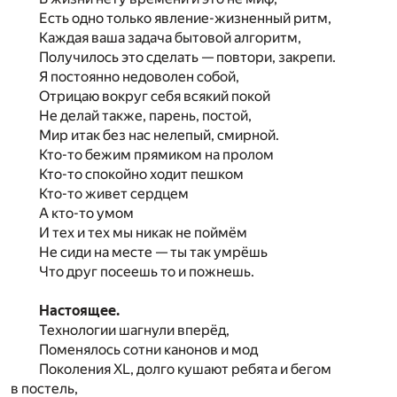
Есть одно только явление-жизненный ритм,
Каждая ваша задача бытовой алгоритм,
Получилось это сделать — повтори, закрепи.
Я постоянно недоволен собой,
Отрицаю вокруг себя всякий покой
Не делай также, парень, постой,
Мир итак без нас нелепый, смирной.
Кто-то бежим прямиком на пролом
Кто-то спокойно ходит пешком
Кто-то живет сердцем
А кто-то умом
И тех и тех мы никак не поймём
Не сиди на месте — ты так умрёшь
Что друг посеешь то и пожнешь.
Настоящее.
Технологии шагнули вперёд,
Поменялось сотни канонов и мод
Поколения XL, долго кушают ребята и бегом
в постель,